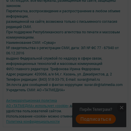
© ТАТМЕДИА. Все материалы, размещенные на сайте, защищены
законом.
Перепечатка, воспроизведение и распространение в любом объеме
информации,
размещенной на сайте, возможна только с письменного согласия
редакций СМИ.
При поддержке Республиканского агентства по печати и массовым
коммуникациям.
Наименование СМИ: «Сувар»
№ свидетельства о регистрации СМИ, дата: ЭЛ № ФС 77 - 67940 от
06.12.2016
выдано Федеральной службой по надзору в сфере связи,
информационных технологий и массовых коммуникаций
ФИО главного редактора: Трифонова Ирина Федоровна
Адрес редакции: 420066, а/я 64, г. Казань, ул. Декабристов, д. 2
Телефон редакции: (843) 518-33-75; E-mail: suvar@mail.ru
Эл.почта для сообщений о фактах коррупции: suvar.dir@tatmedia.com
Учредитель СМИ: АО «ТАТМЕДИА»
Антикоррупционная политика
АО «ТАТМЕДИА» использует «cookie»
для персонализации сервисов и
Пирӗн Телеграм?
удобства пользователей сайтом.
Использование «cookie» можно отменить в настройках браузера.
Подписаться
Политика конфиденциальности