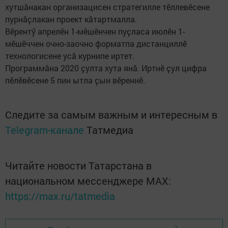
хутшӑнакан организацисен стратегилле тӗллевӗсене
пурнӑҫлакан проект кӑтартмалла.
Вӗрентӳ апрелӗн 1-мӗшӗнчен пуҫласа июлӗн 1-
мӗшӗччен очно-заочно форматпа дистанциллӗ
технологисене усӑ курнипе иртет.
Программӑна 2020 ҫулта хута янӑ. Иртнӗ ҫул цифра
пӗлӗвӗсене 5 пин ытла ҫын вӗреннӗ.
Следите за самым важным и интересным в
Telegram-канале
Татмедиа
Читайте новости Татарстана в
национальном мессенджере MАХ:
https://max.ru/tatmedia