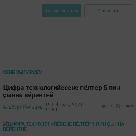
Отправить
Авторизоваться
ÇӖНӖ ХЫПАРСЕМ
Цифра технологийӗсене пӗлтӗр 5 пин
ҫынна вӗрентнӗ
19 February 2021 -
Альберт Кольцов,
834
0
0
14:50