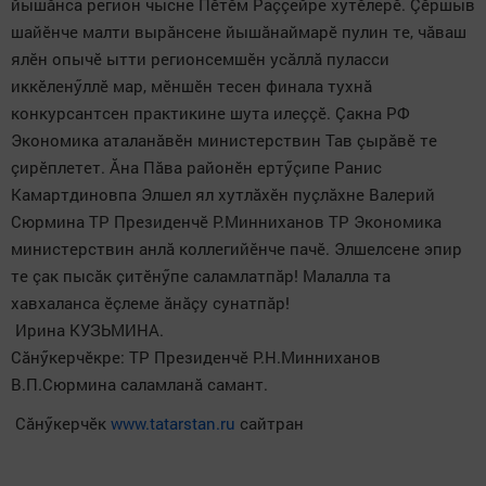
йышăнса регион чысне Пӗтӗм Раççейре хӳтӗлерӗ. Çӗршыв
шайӗнче малти вырăнсене йышăнаймарӗ пулин те, чăваш
ялӗн опычӗ ытти регионсемшӗн усăллă пуласси
иккӗленӳллӗ мар, мӗншӗн тесен финала тухнă
конкурсантсен практикине шута илеççӗ. Çакна РФ
Экономика аталанăвӗн министерствин Тав çырăвӗ те
çирӗплетет. Ăна Пăва районӗн ертӳçипе Ранис
Камартдиновпа Элшел ял хутлăхӗн пуçлăхне Валерий
Сюрмина ТР Президенчӗ Р.Минниханов ТР Экономика
министерствин анлă коллегийӗнче пачӗ. Элшелсене эпир
те çак пысăк çитӗнӳпе саламлатпăр! Малалла та
хавхаланса ӗçлеме ăнăçу сунатпăр!
Ирина КУЗЬМИНА.
Сăнӳкерчӗкре: ТР Президенчӗ Р.Н.Минниханов
В.П.Сюрмина саламланă самант.
Сăнӳкерчӗк
www.tatarstan.ru
сайтран