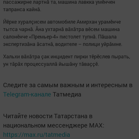
пассажирне лартнӑ та, машина лавкка умӗнчен
тапранса кайнӑ.
Йӗрке хуралҫисем автомобиле Амирхан урамӗнче
тытса чарнӑ. Ӑна ухтарнӑ вӑхӑтра вӗсем машина
салонӗнче «Премьер-4» пистолет тупнӑ. Пӑшала
экспертизӑна ӑсатнӑ, водителе – полици уйрӑмне.
Хальхи вӑхӑтра ҫак инцидент пирки тӗрӗслев пырать,
ун тӑрӑх процессуаллӑ йышӑну тӑваҫҫӗ.
Следите за самым важным и интересным в
Telegram-канале
Татмедиа
Читайте новости Татарстана в
национальном мессенджере MАХ:
https://max.ru/tatmedia