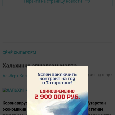
Перейти на страницу новости
ÇӖНӖ ХЫПАРСЕМ
Хальхинче элшелсем малта
19 February 2021 -
Альберт Кольцов,
801
0
0
10:51
Коронавирус пандемийӗ пек лару-тăрусем Тутарстан
экономикин 2030 çулчченхи аталанăвӗн стратегине