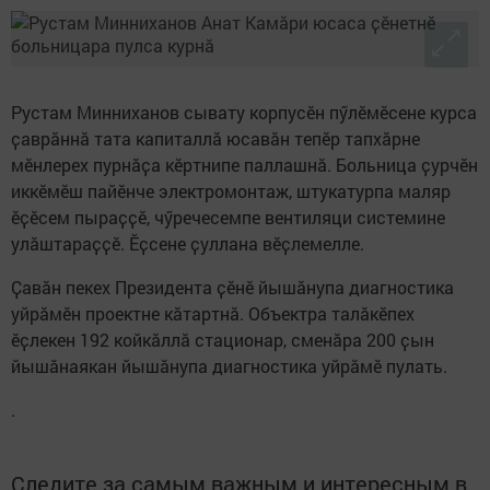
Pустам Минниханов сывату корпусӗн пӳлӗмӗсене курса
ҫаврӑннӑ тата капиталлӑ юсавӑн тепӗр тапхӑрне
мӗнлерех пурнӑҫа кӗртнипе паллашнӑ. Больница ҫурчӗн
иккӗмӗш пайӗнче электромонтаж, штукатурпа маляр
ӗҫӗсем пыраҫҫӗ, чӳречесемпе вентиляци системине
улӑштараҫҫӗ. Ӗҫсене ҫуллана вӗҫлемелле.
Ҫавӑн пекех Президента ҫӗнӗ йышӑнупа диагностика
уйрӑмӗн проектне кӑтартнӑ. Объектра талӑкӗпех
ӗҫлекен 192 койкӑллӑ стационар, сменӑра 200 ҫын
йышӑнаякан йышӑнупа диагностика уйрӑмӗ пулать.
.
Следите за самым важным и интересным в