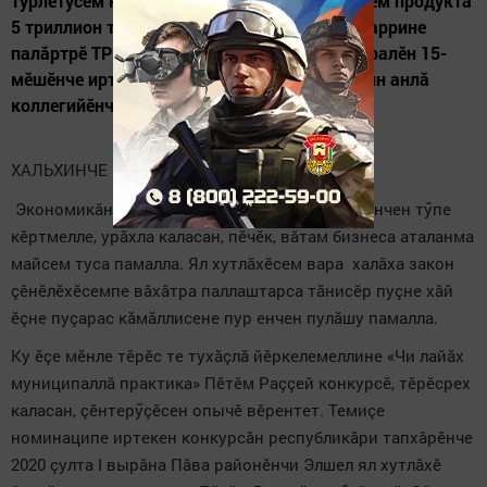
тӳрлетӳсем кӗртсен те тӗллев, регионти пӗтӗм продукта
5 триллион тенке çитересси, улшăнмалла маррине
палăртрӗ ТР Президенчӗ Р.Минниханов февралӗн 15-
мӗшӗнче иртнӗ ТР Экономика министерствин анлă
коллегийӗнче
ХАЛЬХИНЧЕ ЭЛШЕЛ МАЛТА!
Экономикăна аталантарма кашни район хăйӗнчен тӳпе
кӗртмелле, урăхла каласан, пӗчӗк, вăтам бизнеса аталанма
майсем туса памалла. Ял хутлăхӗсем вара халăха закон
çӗнӗлӗхӗсемпе вăхăтра паллаштарса тăнисӗр пуçне хăй
ӗçне пуçарас кăмăллисене пур енчен пулăшу памалла.
Ку ӗçе мӗнле тӗрӗс те тухăçлă йӗркелемеллине «Чи лайăх
муниципаллă практика» Пӗтӗм Раççей конкурсӗ, тӗрӗсрех
каласан, çӗнтерӳçӗсен опычӗ вӗрентет. Темиçе
номинаципе иртекен конкурсăн республикăри тапхăрӗнче
2020 çулта I вырăна Пăва районӗнчи Элшел ял хутлăхӗ