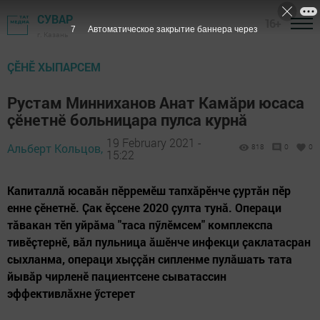
СУВАР
16+
6
Автоматическое закрытие баннера через
г. Казань
ÇӖНӖ ХЫПАРСЕМ
Рустам Минниханов Анат Камӑри юсаса
ҫӗнетнӗ больницара пулса курнӑ
19 February 2021 -
Альберт Кольцов,
818
0
0
15:22
Kапиталлӑ юсавӑн пӗрремӗш тапхӑрӗнче ҫуртӑн пӗр
енне ҫӗнетнӗ. Ҫак ӗҫсене 2020 ҫулта тунӑ. Операци
тӑвакан тӗп уйрӑма "таса пӳлӗмсем" комплекспа
тивӗҫтернӗ, вӑл пульница ӑшӗнче инфекци ҫаклатасран
сыхланма, операци хыҫҫӑн сипленме пулӑшать тата
йывӑр чирленӗ пациентсене сыватассин
эффективлӑхне ӳстерет