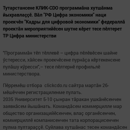
Тутарстансене КЛИК-CDO программӑна хутшӑнма
йыхравлаҫҫӗ. Вӑл "РФ Цифра экономики" наци
проекчӗн "Кадры для цифровой экономики" федераллӑ
проектӑн мероприятийӗсен шутне кӗрет тесе пӗлтерет
ТР Цифра министерстви
"Программӑн тӗп тӗллевӗ – цифра пӗлӗвӗсен шайне
ӳстересси, хӑйсен проекчӗсене пурнӑҫа кӗртекенсене
пулӑшу кӳресси",– тесе пӗлтернӗ профильлӗ
министерствора.
Пӗрремӗш отбора clickcdo.ru сайтра мартӑн 26-
мӗшӗччен регистрациленме пулать.
2035 Университет 5-10 ҫынран тӑракан ушкӑнӗсенчен
заявкӑсем йышӑнать. Командӑсем коммерцилле мар
общество организацийӗсенчен, влаҫ органӗсенчен,
коммерциллӗ компанисенчен тата корпорацисенчен
пулма пултараҫҫӗ. Суйлава хутшӑнас тесен командӑсен