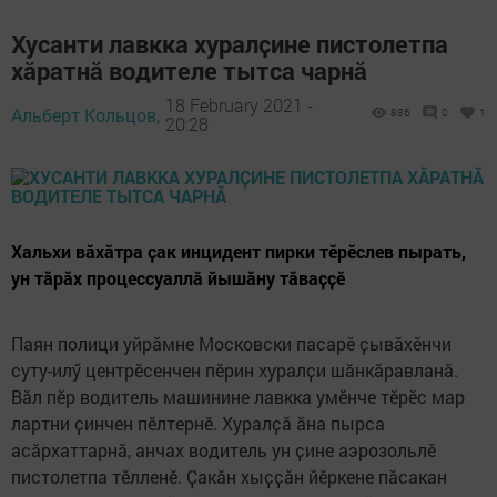
Хусанти лавкка хуралҫине пистолетпа
хӑратнӑ водителе тытса чарнӑ
18 February 2021 -
Альберт Кольцов,
886
0
1
20:28
Хальхи вӑхӑтра ҫак инцидент пирки тӗрӗслев пырать,
ун тӑрӑх процессуаллӑ йышӑну тӑваҫҫӗ
Паян полици уйрӑмне Московски пасарӗ ҫывӑхӗнчи
суту-илӳ центрӗсенчен пӗрин хуралҫи шӑнкӑравланӑ.
Вӑл пӗр водитель машинине лавкка умӗнче тӗрӗс мар
лартни ҫинчен пӗлтернӗ. Хуралҫӑ ӑна пырса
асӑрхаттарнӑ, анчах водитель ун ҫине аэрозольлӗ
пистолетпа тӗлленӗ. Ҫакӑн хыҫҫӑн йӗркене пӑсакан