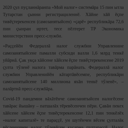
2020 çул пуçланнăранпа «Мой налог» системăра 15 пин ытла
Тутарстан çынни регистрациленнӗ. Хăйне хăй ӗçпе
тивӗçтерекенсен (самозанятыйсен) «çарӗ» республикăра 72,6
пин çынран иртет, тесе пӗлтерет ТР Экономика
министерствин пресс-служби.
«Раççейӗн Федераллă налог службин Управленине
самозанятыйсене памалли субсиди валли 1,6 млрд тенкӗ
уйăрнă. Çак укçа хăйсене хăйсем ӗçпе тивӗçтерекенсене 2019
çулта тӳленӗ налога тавăрма парăнать. Федераллă налог
службин Управленийӗн кăтартăвӗсемпе, республикăри
самозанятыйсене 140 миллиона яхăн тенкӗ тӳленӗ», –
палăртнă пресс-службăра.
Covid-19 пандемии вăхăтӗнче самозанятыйсен налогӗсене
тавăрас йышăну – патшалăх тӗревӗсенчен пӗри. Çавăн пекех
хăйсене хăйсем ӗçпе тивӗçтерекенсене 12,1 пин тенкӗлӗх
«налог капиталӗ» те параççӗ, ун шутӗнчен вӗсем çулталăк
вӗçлениччен налог тӳлевӗсем куçарма пултараççӗ. Налог