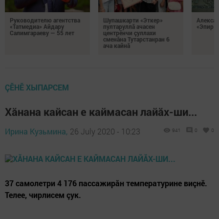
Руководителю агентства
Шупашкарти «Эткер»
Алекса
«Татмедиа» Айдару
пултаруллă ачасен
«Эпир ç
Салимгараеву — 55 лет
центрӗнчи çуллахи
сменăна Тутарстанран 6
ача кайнă
ÇӖНӖ ХЫПАРСЕМ
Хăнана кайсан е каймасан лайăх-ши...
Ирина Кузьмина,
26 July 2020 - 10:23
941
0
0
37 самолетри 4 176 пассажирăн температурине виçнӗ.
Телее, чирлисем çук.