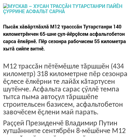
Пысăк хăвăртлăхлă М12 трасссăн Тутарстанри 140
километрӗнчен 65-шне çул-йӗрçӗсем асфальтобетон
сарса ӗлкӗрнӗ. Пӗр сезонра рабочисем 55 километра
хытă сийпе витнӗ.
М12 трассăн пӗтӗмӗшле тăршшӗн (434
километр) 318 километрне пӗр сезонра
ӗçлесе ӗлкӗрни те лайăх кăтартусен
шутӗнче. Асфальта сарас çӳллӗ темпа
тытса пыма автоçул тăршшӗпе
строительсен базисем, асфальтобетон
завочӗсем ӗçлени май парать.
Раççей Президенчӗ Владимир Путин
хутшăннипе сентябрӗн 8-мӗшӗнче М12