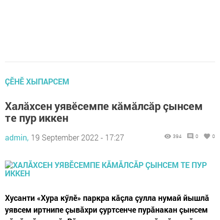
ÇӖНӖ ХЫПАРСЕМ
Халăхсен уявӗсемпе кăмăлсăр çынсем
те пур иккен
admin,
19 September 2022 - 17:27
394
0
0
Хусанти «Хура кӳлӗ» паркра кăçла çулла нумай йышлă
уявсем иртнипе çывăхри çуртсенче пурăнакан çынсем