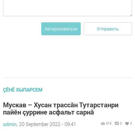
Отправить
Авторизоваться
ÇӖНӖ ХЫПАРСЕМ
Мускав – Хусан трассăн Тутарстанри
пайӗн çуррине асфальт сарнă
admin,
20 September 2022 - 09:41
515
0
0