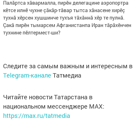
Палăртса хăвармалла, пирӗн делегацине аэропортра
кӗтсе илнӗ чухне çăкăр-тăвар тытса хăнасене хирӗç
тухнă хӗрсен хушшинче тухъя тăхăннă хӗр те пулнă.
Çакă пирӗн тымарсем Афганистанпа Иран тăрăхӗнчен
тухнине пӗлтермест-ши?
Следите за самым важным и интересным в
Telegram-канале
Татмедиа
Читайте новости Татарстана в
национальном мессенджере MАХ:
https://max.ru/tatmedia