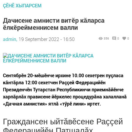
ÇӖНӖ ХЫПАРСЕМ
Дачисене амнисти витӗр кăларса
ӗлкӗрейменнисем валли
admin,
19 September 2022 - 16:50
356
0
0
Сентябрӗн 20-мӗшӗнче ирхине 10.00 сехетрен пуçласа
кăнтăрла 12:00 сехетчен Раççей Федерацийӗн
Президенчӗн Тутарстан Республикинчи приемнăйӗнче
харпăрлăх прависене йӗркелес процедурăна халалланă
«Дачная амнистия» ятлă «тӳрӗ лини» иртет.
Граждансен ыйтăвӗсене Раççей
Федерацийӗн Патшалăх