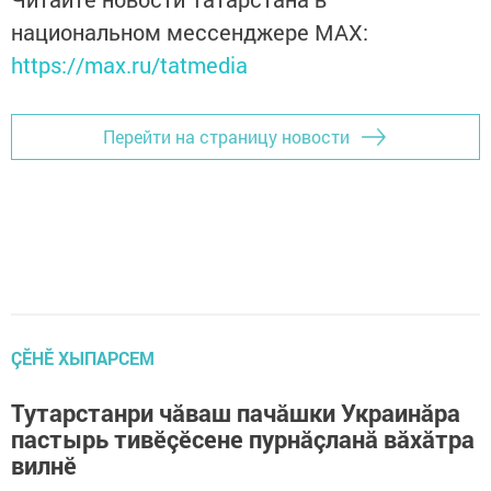
национальном мессенджере MАХ:
https://max.ru/tatmedia
Перейти на страницу новости
ÇӖНӖ ХЫПАРСЕМ
Тутарстанри чăваш пачăшки Украинăра
пастырь тивӗçӗсене пурнăçланă вăхăтра
вилнӗ