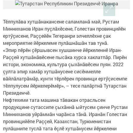
Тӗлпулăва хутшăнакансене саламланă май, Рустам
Минниханов Иран пуçлăхӗсене, Голестан провинцийӗн
ертӳçисене, Раççейӗн Тегеранри элчеллӗхне çак
мероприятие йӗркелеме пулăшнăшăн тав тунă.
«Эпир пӗрӗн çӗршывсен хушшинче йӗркеленнӗ Иран-
Раççей хутшăнăвӗсене пысăка хурса хаклатпăр. Пирӗн
истори, экономика, культура çыхăнăвӗсем пуян. 2022
çулта эпир хамăр хутшăнусене сисӗнмелле
вăйлăлатрăмăр, кунти тӗрлӗрен провинци ертӳçисемпе
тӗлпулусем йӗркелерӗмӗр», – тесе палăртнă Тутарстан
Президенчӗ.
Нефтехими тата машина тăвакан отрасльсен
продукцине сутассипе çыхăннă ыйтусем çинче Рустам
Минниханов уйрăммăн чарăнса тăнă. Иранăн Голестан
провинцийӗпе Раççей, Казахстан, Туркменистан
пулăшнипе туслă тата ӗçлӗ хутшăнусем йӗркелени