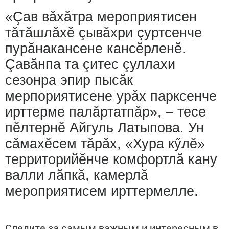
«Çав вăхăтра мероприятисен
тăтăшлăхӗ çывăхри çуртсенче
пурăнакансене кансӗрленӗ.
Çавăнпа та çитес çуллахи
сезонра эпир пысăк
мерпориятисене урăх парксенче
ирттерме палăртатпăр», – тесе
пӗлтернӗ Айгуль Латыпова. Ун
сăмахӗсем тăрăх, «Хура кӳлӗ»
территорийӗнче комфортлă кану
валли лăпкă, камерлă
мероприятисем ирттермелле.
Следите за самым важным и интересным в