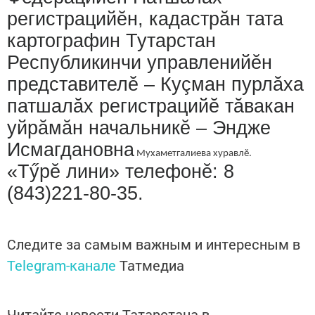
регистрацийӗн, кадастрăн тата
картографин Тутарстан
Республикинчи управленийӗн
представителӗ – Куçман пурлăха
патшалăх регистрацийӗ тăвакан
уйрăмăн начальникӗ – Эндже
Исмагдановна
Мухаметгалиева хуравлӗ.
«Тӳрӗ лини» телефонӗ: 8
(843)221-80-35.
Следите за самым важным и интересным в
Telegram-канале
Татмедиа
Читайте новости Татарстана в