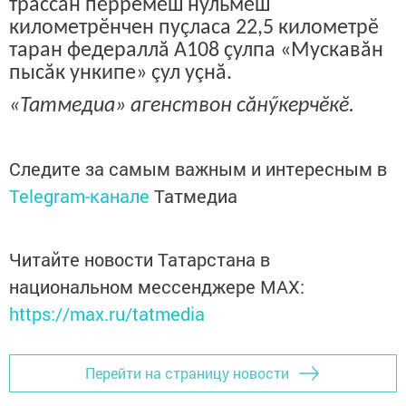
трассăн пӗрремӗш нульмӗш
километрӗнчен пуçласа 22,5 километрӗ
таран федераллă А108 çулпа «Мускавăн
пысăк ункипе» çул уçнă.
«Татмедиа» агенствон сăнӳкерчӗкӗ.
Следите за самым важным и интересным в
Telegram-канале
Татмедиа
Читайте новости Татарстана в
национальном мессенджере MАХ:
https://max.ru/tatmedia
Перейти на страницу новости