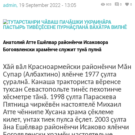
admin,
19 September 2022 - 13:05
903
0
0
Анатолий Атте Ешӗлвар районӗнчи Исаковора
Богоявленски храмӗнче служит тунă пулнă
Хăй вăл Красноармейски районӗнчи Мăн
Супар (Албахтино) ялӗнче 1977 çулта
çуралнă. Канаша тракториста вӗренсе
тухсан Севастопольте тинӗс пехотинче
хӗсметре тăнă. 1998 çулта Параскева
Пятница чиркӗвӗн настоятелӗ Михаил
Атте чӗннипе Хусана храма çӗклеме
килет, унтах тиек пулса ӗçлет. 2003 çулта
ăна Ешӗлвар районӗнчи Исаково ялӗнчи
Богоявленски храмӗн настоятельне