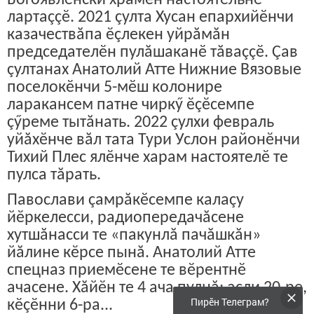
лартаççӗ. 2021 çулта Хусан епархийӗнчи
казачествăпа ӗçлекен уйрăмăн
председателӗн пулăшаканӗ тăваççӗ. Çав
çултанах Анатолий Атте Нижние Вязовые
поселокӗнчи 5-мӗш колонире
ларакансем патне чиркӳ ӗçӗсемпе
çӳреме тытăнать. 2022 çулхи февраль
уйăхӗнче вăл тата Тури Услон районӗнчи
Тихий Плес ялӗнче харам настоятелӗ те
пулса тăрать.
Павослави çамрăкӗсемпе калаçу
йӗркелесси, радиопередачăсене
хутшăнасси те «пакунлă пачăшкăн»
йăлине кӗрсе пынă. Анатолий Атте
спецназ приемӗсене те вӗрентнӗ
ачасене. Хăйӗн те 4 ача пулнă: асли 20-ре,
Пирӗн Телеграм?
кӗçӗнни 6-ра...