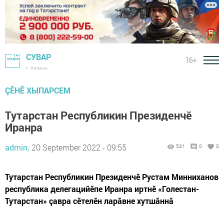
СУВАР
16+
г. Казань
ÇӖНӖ ХЫПАРСЕМ
Тутарстан Республикин Президенчӗ
Иранра
admin,
20 September 2022 - 09:55
531
0
0
Тутарстан Республикин Президенчӗ Рустам Минниханов
республика делегацийӗпе Иранра иртнӗ «Голестан-
Тутарстан» çавра сӗтелӗн ларăвне хутшăннă