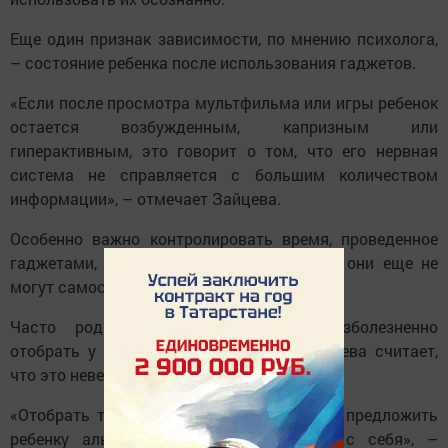
Еще один признак зависимости, по мнению психолога,
– состояние ребенка после использования гаджетов.
«Если после просмотра мультфильма или игры ребенок
остается возбужденным, капризным или
гиперактивным, это говорит о том, что его нервная
система не справляется с большим количеством
информации», – отмечает Зайцева.
Особенно важно контролировать время, проведенное
гаджетами, детьми до семи лет, так как они еще не
могут самостоятельно регулировать его.
Часто родители спрашивают, как безболезненно
отобрать у ребенка телефон. Лилия Зайцева считает,
что это неверный подход.
«Отобрать телефон – это насилие. Нужно предложить
ребенку альтернативу. И начать стоит с себя», –