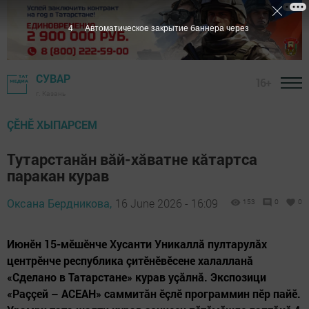
2
Автоматическое закрытие баннера через
СУВАР
16+
г. Казань
ÇӖНӖ ХЫПАРСЕМ
Тутарстанăн вăй-хăватне кăтартса
паракан курав
Оксана Бердникова,
16 June 2026 - 16:09
153
0
0
Июнӗн 15-мӗшӗнче Хусанти Уникаллă пултарулăх
центрӗнче республика çитӗнӗвӗсене халалланă
«Сделано в Татарстане» курав уçăлнă. Экспозици
«Раççей – АСЕАН» саммитăн ӗçлӗ программин пӗр пайӗ.