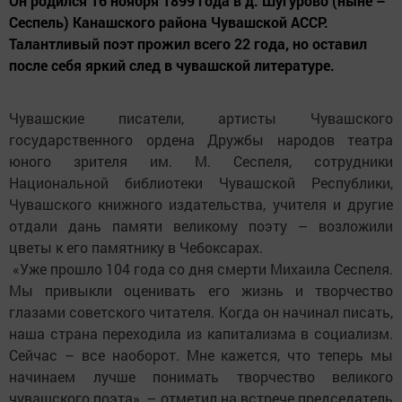
Он родился 16 ноября 1899 года в д. Шугурово (ныне –
Сеспель) Канашского района Чувашской АССР.
Талантливый поэт прожил всего 22 года, но оставил
после себя яркий след в чувашской литературе.
Чувашские писатели, артисты Чувашского
государственного ордена Дружбы народов театра
юного зрителя им. М. Сеспеля, сотрудники
Национальной библиотеки Чувашской Республики,
Чувашского книжного издательства, учителя и другие
отдали дань памяти великому поэту – возложили
цветы к его памятнику в Чебоксарах.
«Уже прошло 104 года со дня смерти Михаила Сеспеля.
Мы привыкли оценивать его жизнь и творчество
глазами советского читателя. Когда он начинал писать,
наша страна переходила из капитализма в социализм.
Сейчас – все наоборот. Мне кажется, что теперь мы
начинаем лучше понимать творчество великого
чувашского поэта», – отметил на встрече председатель