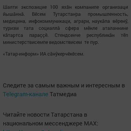
Шалти экспозицие 100 яхăн компанипе организаци
йышăннă. Вӗсем Тутарстанра промышленность,
медицина, инфокоммуникаци, аграри, наукăпа вӗренӳ,
туризм тата социаллă сфера мӗнле аталаннине
кăтартса параççӗ. Стендсенче республикăн тӗп
министерствисемпе ведомствисем те пур.
«Татар-информ» ИА сăнӳкерчӗкӗсем.
Следите за самым важным и интересным в
Telegram-канале
Татмедиа
Читайте новости Татарстана в
национальном мессенджере MАХ: