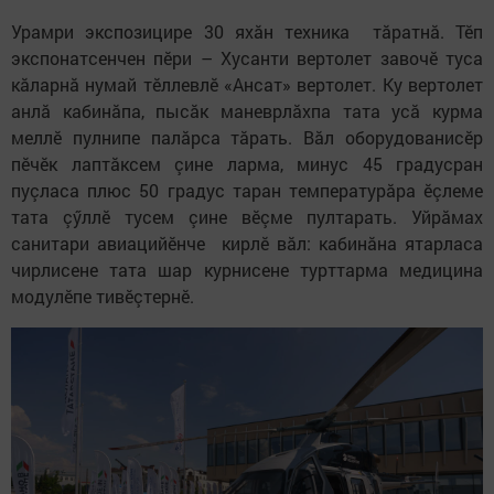
Урамри экспозицире 30 яхăн техника тăратнă. Тӗп
экспонатсенчен пӗри – Хусанти вертолет завочӗ туса
кăларнă нумай тӗллевлӗ «Ансат» вертолет. Ку вертолет
анлă кабинăпа, пысăк маневрлăхпа тата усă курма
меллӗ пулнипе палăрса тăрать. Вăл оборудованисӗр
пӗчӗк лаптăксем çине ларма, минус 45 градусран
пуçласа плюс 50 градус таран температурăра ӗçлеме
тата çӳллӗ тусем çине вӗçме пултарать. Уйрăмах
санитари авиацийӗнче кирлӗ вăл: кабинăна ятарласа
чирлисене тата шар курнисене турттарма медицина
модулӗпе тивӗçтернӗ.