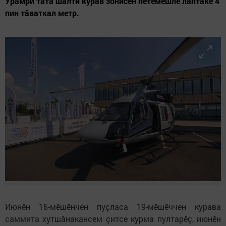
Урамри тата шалти курав зонисен пӗтӗмӗшле лаптăкӗ 4
пин тăваткал метр.
Июнӗн 15-мӗшӗнчен пуçласа 19-мӗшӗччен курава
саммита хутшăнакансем çитсе курма пултарӗç, июнӗн