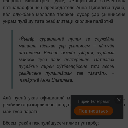
оборона Министрӗн çумӗ, «Защитники Отечества»
патшалӑх фончӗн председателӗ Анна Цивилева тухнӑ,
вӑл службӑна малалла тӑсакан сусӑр çар çыннисене
уйрӑм пулӑшу тата реабилитаци кирлине палӑртнӑ.
«Йывӑр суранланнӑ пулин те службӑна
малалла тӑсакан çар çыннисем – чӑн-чӑн
паттӑрсем. Вӗсене тимлӗх уйăрни, пурӑнма
майсем туса пани пӗлтерӗшлӗ. Патшалӑх
пуçлӑхне пирӗн хӳтӗлевçӗсене тата вӗсен
çемйисене пулӑшнӑшӑн тав тӑватӑп», –
палӑртнă Анна Цивилева.
Алӑ пуснӑ указ официаллӑ майпа стройра юлнисене,
Пирӗн Телеграм?
реабилитаци кирлисене фонд пулӑшӑвӗсемпе усӑ курма
Подписаться
май туса парать.
Вӗсем çакӑн пек пулӑшусем илме пултарӗç: