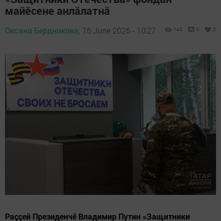
майӗсене анлӑлатнӑ
Оксана Бердникова,
16 June 2026 - 10:27
143
0
0
Раççей Президенчӗ Владимир Путин «Защитники