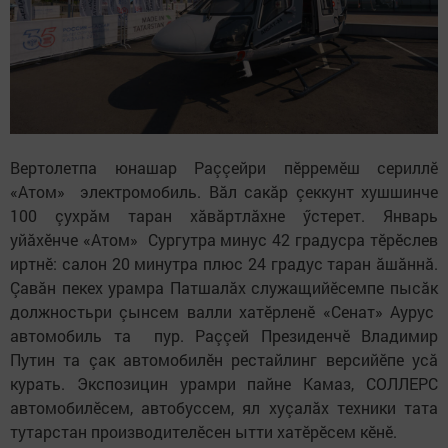
Вертолетпа юнашар Раççейри пӗрремӗш сериллӗ
«Атом» электромобиль. Вăл сакăр çеккунт хушшинче
100 çухрăм таран хăвăртлăхне ӳстерет. Январь
уйăхӗнче «Атом» Сургутра минус 42 градусра тӗрӗслев
иртнӗ: салон 20 минутра плюс 24 градус таран ăшăннă.
Çавăн пекех урамра Патшалăх служащийӗсемпе пысăк
должностьри çынсем валли хатӗрленӗ «Сенат» Аурус
автомобиль та пур. Раççей Президенчӗ Владимир
Путин та çак автомобилӗн рестайлинг версийӗпе усă
курать. Экспозицин урамри пайне Камаз, СОЛЛЕРС
автомобилӗсем, автобуссем, ял хуçалăх техники тата
тутарстан производителӗсен ытти хатӗрӗсем кӗнӗ.