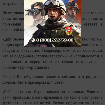
уверена психолог.
По ее словам, дети уходят в виртуальный мир не только
из-за интереса к играм, но и в поисках безопасности,
признания и контроля, которых им не хватает в
реальной жизни.
«Для ребенка очень важны правила. Но не так, что мы
видим проблемы и начинаем их решать. Важно сесть и
обсудить ситуацию. Например, можно договориться,
что за обеденным столом телефоны не используются, а
в спальне и перед сном их нужно оставлять», –
приводит пример Зайцева.
Резеда Шагобудинова также отметила, что родители
должны быть примером для детей.
«Ребенок всегда берет пример со взрослых. Если мы
сами проводим много времени в телефоне, бесполезно
требовать этого от детей. Важно садиться за стол и