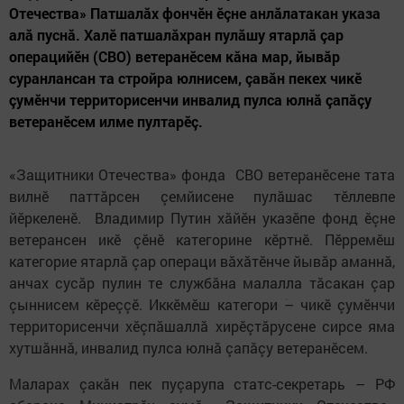
Отечества» Патшалӑх фончӗн ӗçне анлăлатакан указа
алӑ пуснӑ. Халӗ патшалӑхран пулăшу ятарлӑ çар
операцийӗн (СВО) ветеранӗсем кӑна мар, йывӑр
суранлансан та стройра юлнисем, çавӑн пекех чикӗ
çумӗнчи территорисенчи инвалид пулса юлнă çапӑçу
ветеранӗсем илме пултарӗç.
«Защитники Отечества» фонда СВО ветеранӗсене тата
вилнӗ паттӑрсен çемйисене пулăшас тӗллевпе
йӗркеленӗ. Владимир Путин хӑйӗн указӗпе фонд ӗçне
ветерансен икӗ çӗнӗ категорине кӗртнӗ. Пӗрремӗш
категорие ятарлă çар операци вӑхӑтӗнче йывӑр аманнӑ,
анчах сусӑр пулин те службӑна малалла тӑсакан çар
çыннисем кӗреççӗ. Иккӗмӗш категори ؘ– чикӗ çумӗнчи
территорисенчи хӗçпӑшаллӑ хирӗçтăрусене сирсе яма
хутшӑннӑ, инвалид пулса юлнă çапӑçу ветеранӗсем.
Маларах çакӑн пек пуçарупа статс-секретарь – РФ