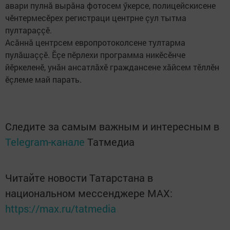
авари пулнă вырăна фотосем ӳкерсе, полицейскисене
чӗнтермесӗрех регистраци центрне çул тытма
пултараççӗ.
Асăннă центрсем европротоколсене тултарма
пулăшаççӗ. Ӗçе пӗрлехи программа никӗсӗнче
йӗркеленӗ, унăн ансатлăхӗ граждансене хăйсем тӗллӗн
ӗçлеме май парать.
Следите за самым важным и интересным в
Telegram-канале
Татмедиа
Читайте новости Татарстана в
национальном мессенджере MАХ:
https://max.ru/tatmedia