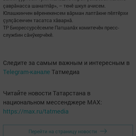
çаврăнасса шанатпăр», – тенӗ шкул ачисем.
Юлашкинчен вӗренекенсем вăрман лаптăкне пӗлтӗрхи
çулçăсенчен тасатса хăварнă.
ТР Биорессурсӗсемпе Патшалăх комитечӗн пресс-
службин сăнӳкерчӗкӗ.
Следите за самым важным и интересным в
Telegram-канале
Татмедиа
Читайте новости Татарстана в
национальном мессенджере MАХ:
https://max.ru/tatmedia
Перейти на страницу новости