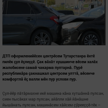
ДТП оформленийӗсен центрӗсем Тутарстанра ӗнтӗ
пилӗк çул ӗçлеççӗ. Çак вăхăт хушшинче вӗсем халăх
жалобисене самай чакарма пултарнă. Пурӗ
республикăра çакнашкал центрсем улттă, вӗсенче
комфортлă ӗç валли мӗн пур услови пур.
Çул-йӗр пăтăрмахне икӗ машина кăна хутшăннă пулсан,
сиен пысăках мар пулсан, айăпли хăй йăнăшне
йышăнать пулсан, машинăсем хăйсем çӳрееççӗ-тӗк –