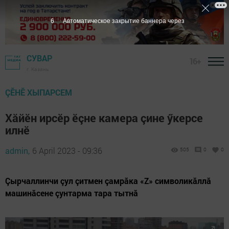
5
Автоматическое закрытие баннера через
СУВАР
16+
г. Казань
ÇӖНӖ ХЫПАРСЕМ
Хăйӗн ирсӗр ӗçне камера çине ӳкерсе
илнӗ
admin,
6 April 2023 - 09:36
505
0
0
Çырчаллинчи çул çитмен çамрăка «Z» символикăллă
машинăсене çунтарма тара тытнă