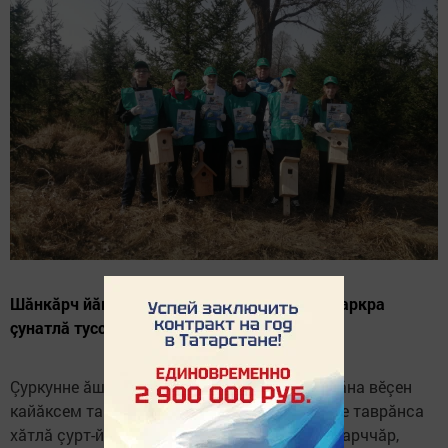
Шăнкăрч йăвисем Пăвари Ивашов ячӗллӗ паркра
çунатлă туссене кӗтеççӗ
Çуркунне ăшă кунсем килнӗ май, республикăна вӗçен
кайăксем таврăна пуçларӗç. Вӗсем килӗсене таврăнса
хăтлă çурт-йӗр тупса чӗпӗсем кăларма пултарччăр,