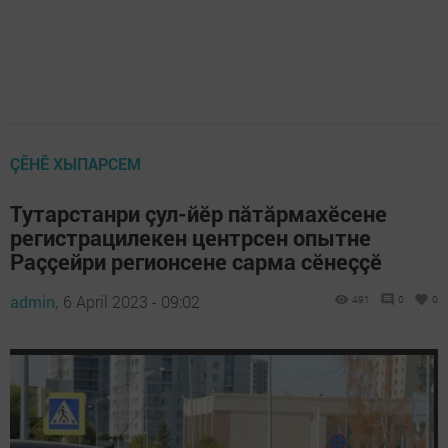
ÇӖНӖ ХЫПАРСЕМ
Тутарстанри çул-йӗр пăтăрмахӗсене
регистрацилекен центрсен опытне
Раççейри регионсене сарма сӗнеççӗ
admin,
6 April 2023 - 09:02
491
0
0