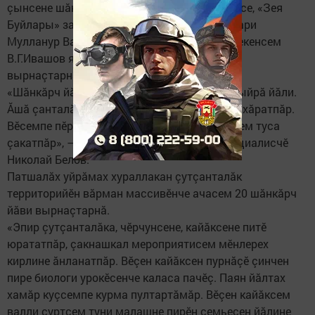
çынсене шăнкăрч сассипе савăнтарччăр тесе, «Зея
Буйлары» заказник ӗçченӗсемпе пӗрле Пăвари
Мулланур Вахитов ячӗллӗ гимназире вӗренекенсем
В.Г.Ивашов ячӗллӗ паркра шăнкăрч йăвисем
вырнаçтарнă.
«Шăнкăрч йăвисем парнелени – çуркуннен ыйрă йăли.
Ăшă çанталăка кӗтсе илетпӗр те ачасене йыхăратпăр.
Вӗсемпе пӗрле çунатлă туссем валли çуртсем туса
çакатпăр», – тесе палăртнă заказникăн специалисчӗ
Николай Белов.
Патшалăх уйрăмах хураллакан çутçанталăк
территорийӗн вăрман массивӗнче ачасем 20 шăнкăрч
йăви вырнаçтарнă.
«Эпир çутçанталăка, чӗрчунсене, кайăксене питӗ
юрататпăр, çакнашкал мероприятисем мӗнлерех
кирлине ăнланатпăр. Вӗçен кайăксен пурнăçӗ çинчен
пире биологи урокӗсенче каласа пачӗç. Паян йăлтах
хамăр куçсемпе курма пултартăмăр. Вӗçен кайăксем
валли çуртсем туни малашне пирӗн çемьесен йăлине