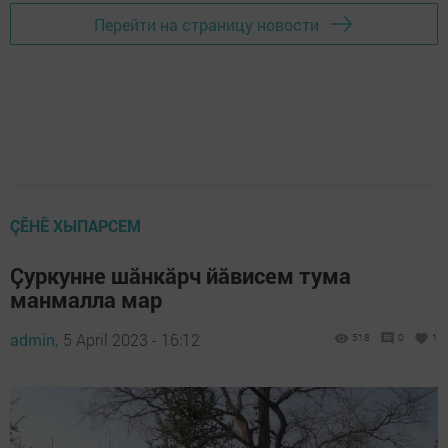
Перейти на страницу новости
ÇӖНӖ ХЫПАРСЕМ
Çуркунне шăнкăрч йăвисем тума
манмалла мар
admin,
5 April 2023 - 16:12
518
0
1