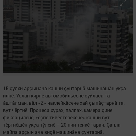
15 çулхи арçынача кашни çунтарнă машинăшăн укçа
илнӗ. Услап кирлӗ автомобильсене суйласа та
ăштăлман, вăл «Z» наклейкăсене хай çыпăçтарнă та,
вут чӗртнӗ. Процеса хурах, паллах, камера çине
фиксациленӗ, «ӗçпе тивӗçтерекенӗ» кашни вут
тӗртнӗшӗн укçа тӳленӗ – 20 пин тенкӗ таран. Çапла
майпа арçын ача виçӗ машинăна çунтарнă.