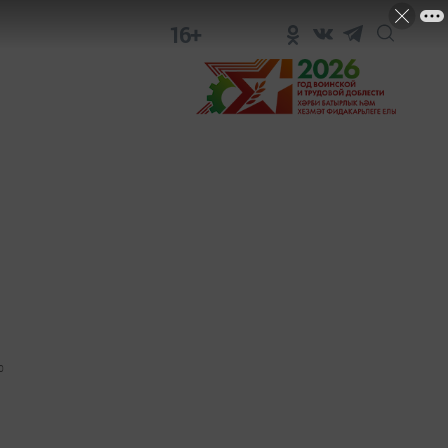
16+
0