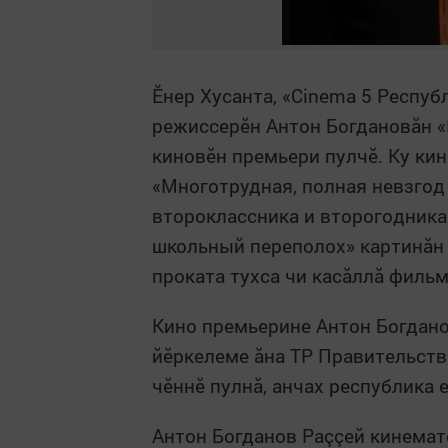
Ӗнер Хусанта, «
Cinema
5 Республ
режиссерӗн
Антон Богдановăн «
киновӗн премьери пулчӗ. Ку к
«Многотрудная, полная невзгод
второклассника и второгодника
школьный переполох» картинăн 
проката тухса чи касăллă фильм
Кино премьерине Антон Богдано
йӗркелеме ăна ТР Правительств
чӗннӗ пулнă, анчах республика 
Антон Богданов Раççей кинемат