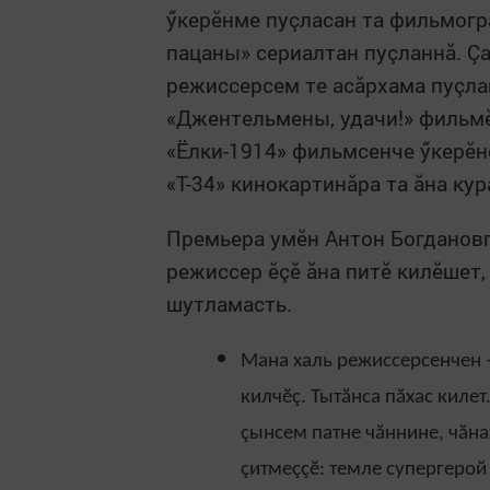
ӳкерӗнме пуçласан та фильмог
пацаны» сериалтан пуçланнă. Çа
режиссерсем те асăрхама пуçла
«Джентельмены, удачи!» фильмӗн
«Ёлки-1914» фильмсенче ӳкерӗн
«Т-34» кинокартинăра та ăна кур
Премьера умӗн Антон Богдановпа
режиссер ӗçӗ ăна питӗ килӗшет
шутламасть.
Мана халь режиссерсенчен 
килчӗç. Тытăнса пăхас килет
çынсем патне чăннине, чăна
çитмеççӗ: темле супергерой