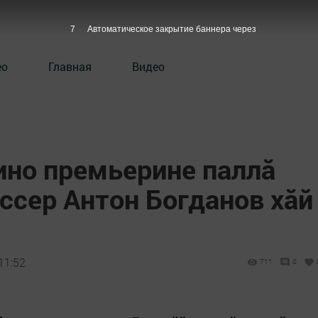
6
Автоматическое закрытие баннера через
ео
Главная
Видео
ино премьерине паллă
ссер Антон Богданов хăй
11:52
711
0