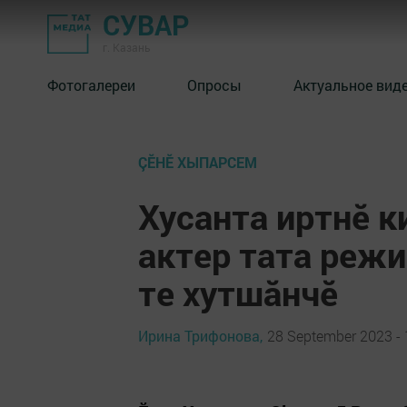
СУВАР
г. Казань
Фотогалереи
Опросы
Актуальное вид
ÇӖНӖ ХЫПАРСЕМ
Хусанта иртнӗ к
актер тата режи
те хутшăнчӗ
Ирина Трифонова,
28 September 2023 - 