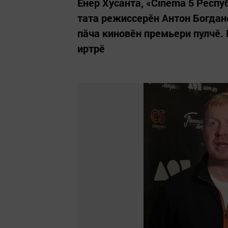
Ӗнер Хусанта, «Cinema 5 Респу
тата режиссерӗн Антон Богдан
пăча киновӗн премьери пулчӗ.
иртрӗ