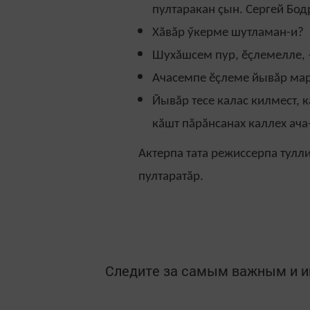
пултаракан çын. Сергей Бо
Хăвăр ӳкерме шутламан-и?
Шухăшсем пур, ӗçлемелле, –
Ачасемпе ӗçлеме йывăр ма
Йывăр тесе калас килмест, 
кăшт пăрăнсанах каллех ача
Актерпа тата режиссерпа тулл
пултаратăр.
Следите за самым важным и 