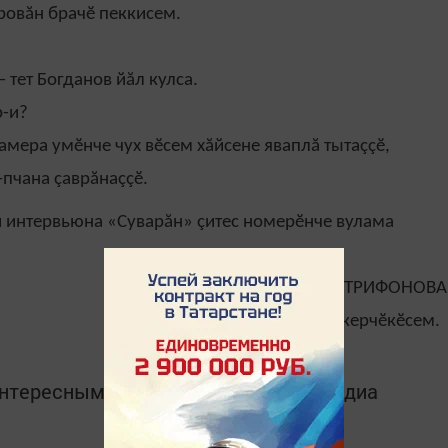
дровăн брачӗ пеккисем.
 тет Богданов йăл кулса.
р-и?
камера умӗнче чух вӗсем хăйсене яваплă тытаççӗ,
-пчана çаврăнаççӗ.
и интервьюна «Суварăн» çитес номерӗнче вулама
Ирина ТРИФОНОВА
Автор сăнӳкерчӗкӗсем
интересным в
Telegram-канале
Татмедиа