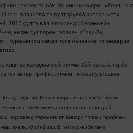
рафийӗ самаях пысăк. Ун кинокарьери «Реальны
кăнтан талантлă та пултаруллă актера ытти
нă. 2012 çулта вăл Александр Барановăн
че, унтан çулсерен тухакан «Ёлки-3»,
ет. Куракансем хапăл туса йышăннă легендарлă
атпăр.
 кăштах калаçма май пулчӗ. Хăй каланă тăрăх,
, çапах актер профессийӗпе те сывпуллашма
– Бондарчукран, Михалковран интереслӗ сӗнӳсем
. Режиссер пек ӗçлесе вара киноискусство урлă
хах кирлине çитерес килет. Кинора паянхи геройсем
 мар, ахаль, тӳрӗ кăмăллă, ыттисемшӗн тăма