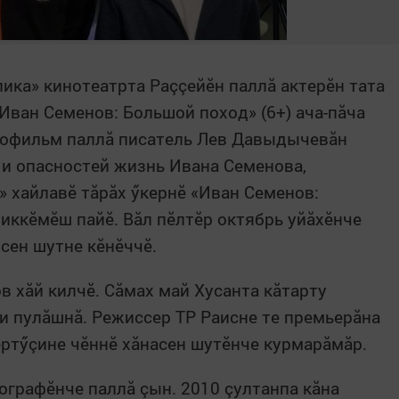
ика» кинотеатрта Раççейӗн паллă актерӗн тата
Иван Семенов: Большой поход» (6+) ача-пăча
инофильм паллă писатель Лев Давыдычевăн
 и опасностей жизнь Ивана Семенова,
» хайлавӗ тăрăх ӳкернӗ «Иван Семенов:
иккӗмӗш пайӗ. Вăл пӗлтӗр октябрь уйăхӗнче
сен шутне кӗнӗччӗ.
в хăй килчӗ. Сăмах май Хусанта кăтарту
и пулăшнă. Режиссер ТР Раисне те премьерăна
ертӳçине чӗннӗ хăнасен шутӗнче курмарăмăр.
ографӗнче паллă çын. 2010 çултанпа кăна