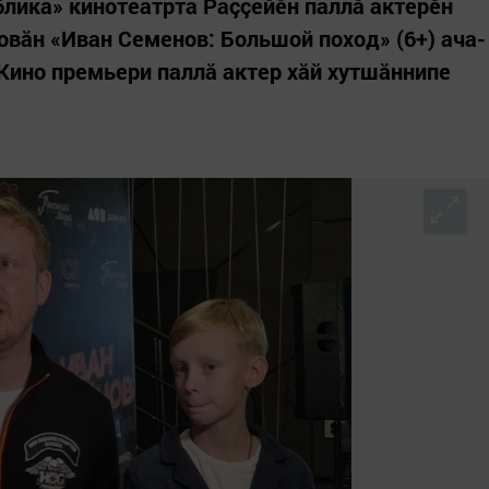
блика» кинотеатрта Раççейӗн паллă актерӗн
овăн «Иван Семенов: Большой поход» (6+) ача-
 Кино премьери паллă актер хăй хутшăннипе