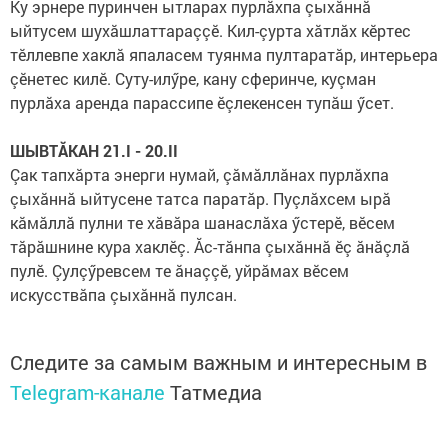
Ку эрнере пуринчен ытларах пурлăхпа çыхăннă
ыйтусем шу­хăшлаттараççӗ. Кил-çурта хăтлăх кӗртес
тӗллевпе хаклă япаласем туянма пултаратăр, интерьера
çӗнетес килӗ. Суту-илӳре, кану сферинче, куçман
пурлăха аренда парассипе ӗçлекенсен тупăш ӳсет.
ШЫВТĂКАН 21.I - 20.II
Çак тапхăрта энерги нумай, çăмăллăнах пурлăхпа
çыхăннă ыйтусене татса паратăр. Пуçлăхсем ырă
кăмăллă пулни те хăвăра шанаслăха ӳстерӗ, вӗсем
тăрăшнине кура хаклӗç. Ăс-тăнпа çыхăннă ӗç ăнăçлă
пулӗ. Çулçӳревсем те ăнаççӗ, уйрăмах вӗсем
искусствăпа çыхăннă пулсан.
Следите за самым важным и интересным в
Telegram-канале
Татмедиа