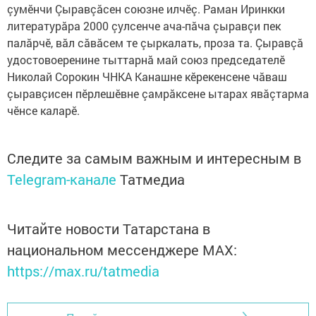
çумӗнчи Çыравçăсен союзне илчӗç. Раман Иринкки
литературăра 2000 çулсенче ача-пăча çыравçи пек
палăрчӗ, вăл сăвăсем те çыркалать, проза та. Çыравçă
удостовоеренине тыттарнă май союз председателӗ
Николай Сорокин ЧНКА Канашне кӗрекенсене чăваш
çыравçисен пӗрлешӗвне çамрăксене ытарах явăçтарма
чӗнсе каларӗ.
Следите за самым важным и интересным в
Telegram-канале
Татмедиа
Читайте новости Татарстана в
национальном мессенджере MАХ:
https://max.ru/tatmedia