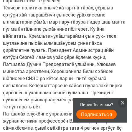
парламентсем те çӗнелӗç.
Тӗнчери политика опычӗ кăтартнă тăрăх, çӗршыв
ертӳçи хăй таврашӗнчи çынсене урăххисемпе
ылмаштарни çăмăл мар лару-тăрура лидер шав малта
пулма ăнтăлнипе çыхăннине пӗлтерет. Ку ăна
вăйлатать. Кремльте «улăштарайми çын çук» тесе
шутланине пысăк ылмашăнусем çине пăхса
çирӗплетме пулать. Президент Администрацийӗн
ертӳçи Сергей Иванов урăх çӗре ӗçлеме куçни,
Патшалăх Думин Председателӗ улшăнни, Улюкаев
министра арестлени, Хорошавинпа Белых хăйсен
шăписене СИЗО-ра кӗтсе ларни - питӗ курăмлă
сигналсем. Кӗпӗрнаттăрсене хăйсен пуласлăхӗ пирки
çирӗппӗн шухăшлама сӗннӗ пулмалла. Президент
суйлавӗсем çывхарнăçемӗн çак лару-тăру çивӗчленме
Пирӗн Телеграм?
те пултарать вӗт.
Патшалăх службипе управлени институчӗн политика
Подписаться
журналистикин профессорӗн Владимир Кравцовăн
сăмахӗсемпе, çывăх вăхăтра тата 4 регион ертӳçи ӗç