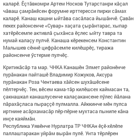
каларӗ. Ӗçтăвкомри Артем Носков Тутарстанри кăçал
чăваш çамрăкӗсен форумне ирттересси пирки сăмах
каларӗ. Канаш кашни ыйтăва сасăласа йышăнчӗ. Çавăн
пекех районсенче «Сувар» хаçата çырăнтарас, хыпар
хатӗрӗсемпе активлă çыхăнса ӗçлес ыйту тавра та
нумай калаçу пулчӗ. Канаша кӗрекенсем Константин
Малышев сӗннӗ цифрăсемпе килӗшрӗç, тиража
районсенче ӳстерме пулчӗç.
Критикăсăр та мар. ЧНКА Канашӗн Элмет районӗнче
пурăнакан пайташӗ Владимир Кожуков, Аксура
пурăнакан Роза Чентаева хăйсен шухăшӗсене
пӗлтерчӗç. Тен, вӗсем кама-тăр килӗшсех каймасан та,
çакнашкал канашлусенче калаçакансене пӳлес йăлана
пăрахăçласа пыраççӗ пулмалла. Айккинче мӗн пулса
иртнине асăрхамасăр пӗр-пӗрне мухтаса пынипе кăна
инçе каяймăн.
Республика Уявӗнче Нурлатра ТР ЧНКАн ӗçӗ-хӗлӗпе
паллаштаракан уйрăм вырăн пулӗ. Унта тӗрлӗрен