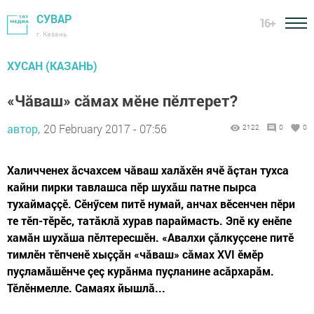
СУВАР
16+
г. Казань
ХУСАН (КАЗАНЬ)
«Чăваш» сăмах мӗне пӗлтерет?
автор,
20 February 2017 - 07:56
2122
0
0
Халичченех ăсчахсем чăваш халăхӗн ячӗ ăçтан тухса
кайни пирки тавлашса пӗр шухăш патне пырса
тухаймаççӗ. Сӗнӳсем питӗ нумай, анчах вӗсенчен пӗри
те тӗп-тӗрӗс, татăклă хурав параймасть. Эпӗ ку енӗпе
хамăн шухăша пӗлтересшӗн. «Авалхи çăлкуçсене питӗ
тимлӗн тӗпченӗ хыççăн «чăваш» сăмах XVI ӗмӗр
пуçламăшӗнче çеç курăнма пуçланине асăрхарăм.
Тӗлӗнмелле. Самаях йышлă...