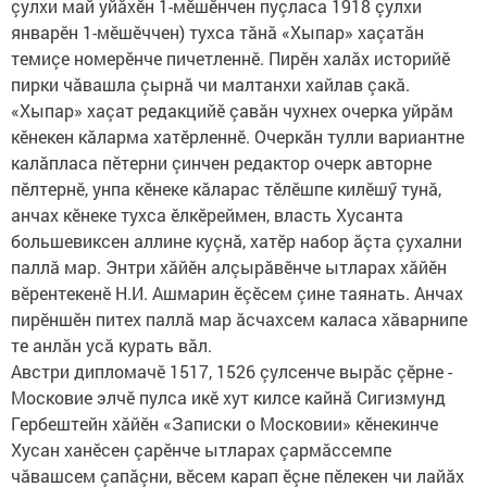
çулхи май уйăхӗн 1-мӗшӗнчен пуçласа 1918 çулхи
январӗн 1-мӗшӗччен) тухса тăнă «Хыпар» хаçатăн
темиçе номерӗнче пичетленнӗ. Пирӗн халăх историйӗ
пирки чăвашла çырнă чи малтанхи хайлав çакă.
«Хыпар» хаçат редакцийӗ çавăн чухнех очерка уйрăм
кӗнекен кăларма хатӗрленнӗ. Очеркăн тулли вариантне
калăпласа пӗтерни çинчен редактор очерк авторне
пӗлтернӗ, унпа кӗнеке кăларас тӗлӗшпе килӗшӳ тунă,
анчах кӗнеке тухса ӗлкӗреймен, власть Хусанта
большевиксен аллине куçнă, хатӗр набор ăçта çухални
паллă мар. Энтри хăйӗн алçырăвӗнче ытларах хăйӗн
вӗрентекенӗ Н.И. Ашмарин ӗçӗсем çине таянать. Анчах
пирӗншӗн питех паллă мар ăсчахсем каласа хăварнипе
те анлăн усă курать вăл.
Австри дипломачӗ 1517, 1526 çулсенче вырăс çӗрне -
Московие элчӗ пулса икӗ хут килсе кайнă Сигизмунд
Гербештейн хăйӗн «Записки о Московии» кӗнекинче
Хусан ханӗсен çарӗнче ытларах çармăссемпе
чăвашсем çапăçни, вӗсем карап ӗçне пӗлекен чи лайăх