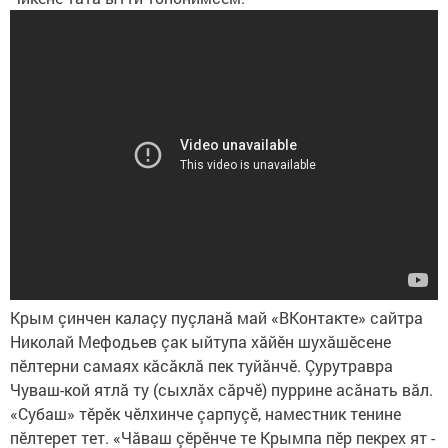
Крым çинчен калаçу пуçланă май «ВКонтакте» сайтра
Николай Мефодьев çак ыйтупа хăйӗн шухăшӗсене
пӗлтерни самаях кăсăклă пек туйăнчӗ. Çурутравра
Чуваш-кой ятлă ту (сыхлăх сăрчӗ) пуррине асăнать вăл.
«Субаш» тӗрӗк чӗлхинче çарпуçӗ, наместник тенине
пӗлтерет тет. «Чăваш çӗрӗнче те Крымпа пӗр пекрех ят -