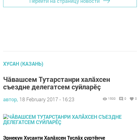
Перейти на страницу новости
ХУСАН (КАЗАНЬ)
Чăвашсем Тутарстанри халăхсен
съездне делегатсем суйларӗç
автор,
18 February 2017 - 16:23
1500
0
0
Эрнекун Хусанти Халăхсен Туслăх çуртӗнче