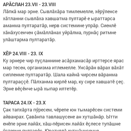
АРĂСЛАН 23.VII - 23.VIII
Лăпкă мар эрне. Сывлăхăра тимлемелле, хӗрӳленсе
хăтланни сывлăха хавшатма пултарӗ е ыраттарса
аманма пултаратăр, нерв системине упрăр. Сиенлӗ
хăнăхусенчен çăмăллăнах уйрăлма, пурнăç ритмне
улăштарма пултаратăр.
ХӖР 24.VIII - 23. IX
Ку эрнере чир пуçланнине асăрхамасăр ирттерсе ярас
мар тесен, организма итлемелле. Унсăрăн вăрах вăхăт
сипленме пултаратăр. Шала кайнă чирсем вăранма
пултараççӗ. Пăлханма кирлӗ мар, ку сире хавшатӗ çеç.
Эрне вӗçӗнче ырă хыпар илтетӗр.
ТАРАСА 24.IX - 23.X
Çак тапхăрта пӳресем, чӗрепе юн тымарӗсен системи
айванрах. Çавăнпа тавлашусене ан хутшăнăр. Ытти
енӗпе эрне лайăх, хăш-пӗрисен лайăх ӗçлесе тупăшне
ӳстерме пултарӗç. Юратуллă хутшăнусенче