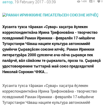
автор,
19 February 2017 - 03:39
1436
0
0
Хусанта тухса тăракан «Сувар» хаçатра ӗçлекен
корреспонденткăна Ирина Трифоновăна - творчество
псевдонимӗ Раман Иринкки - февралӗн 17-мӗшӗнче
Тутарстанри Чăваш наципе культура автономийӗ
çумӗнчи Çыравçăсен союзне илчӗç. Раман Иринкки
литературăра 2000 çулсенче ача-пăча çыравçи пек
палăрчӗ, вăл сăвăсем те çыркалать, проза та. Çыравçă
удостовоеренине тыттарнă май союз председателӗ
Николай Сорокин ЧНКА...
Хусанта тухса тăракан «Сувар» хаçатра ӗçлекен
корреспонденткăна Ирина Трифоновăна - творчество
псевдонимӗ Раман Иринкки - февралӗн 17-мӗшӗнче
Тутарстанри Чăваш наципе культура автономийӗ