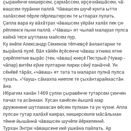
çыранӗнче мишерсем, çармăссем, ирçе-мăкшăсем, чă­
вашсем пу­рăнни паллă. Чăвашсен шучӗ кунта ытти
халăхсене пӗрле пӗрлештерсен те ытларах пулать.
Çапла вара ку вăхăтрах чăвашсем уйрăм халăх пек çи­
рӗп­ленсе пыни паллă. «Чăваш» ят чылай маларах пулса
кайнă тесе шутлама майсем пур.
Ку енӗпе Александр Семенов тӗпчевçӗ ăнлантарни те
вырăнлă пулӗ. Вăл хăйӗн ӗçӗсенче чăваш этника ятне
çирӗплетме вырăс (тен, чăваш) кнеçӗ Пестрый (Чувар -
чăпар) витӗм кӳме пултарни пирки сӗнӳ панăччӗ. Ун
сӗнӗвӗ тăрăх, «чăваш» ят тата та маларах пулнă пулса
тухать. «Чауш» сăмахпа ниепле те çыхăнтараймастăн
ăна.
Ибрагим ханăн 1469 çулхи çыравӗнче тутарсем çинчен
пачах та асăнман. Хусан ханӗсен йышлă мар
дружинине шутламасан вӗсем пулман та ун чухне. Апла
пулсан тутар халăхӗ каярах, мишерсемпе мăсăльман
тӗнне йышăннă чăвашсен шучӗпе йӗркеленнӗ.
Турхан Энтри чăвашсене икӗ ушкăна пайлать. Ар