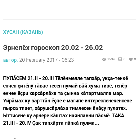
ХУСАН (КАЗАНЬ)
Эрнелӗх гороскоп 20.02 - 26.02
автор,
20 February 2017 - 06:23
1534
0
0
ПУЛĂСЕМ 21.II - 20.III Тӗлӗнмелле тапхăр, укçа-тенкӗ
енчен çитӗнӳ тăвас тесен нумай вăй хума тивӗ, тепӗр
енчен ӗçри харсăрлăха та çынна кăтартмалла мар.
Уйрăмах ку вăрттăн ӗçпе е магипе интересленекенсене
пырса тивет, хăрушсăрлăха тимлесен ăнăçу пулатех.
Ыттисене ку эрнере кăштах наянланни пăсмӗ. ТАКА
21.III - 20.IV Çак тапхăрта лăпкă пулма...