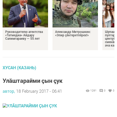
Руководителю агентства
Александр Митрошкин:
Шупашк
«Татмедиа» Айдару
«Эпир çӗнтеретпӗрех!»
пултару
Салимгараеву — 55 лет
центрӗн
сменăна
ача кай
ХУСАН (КАЗАНЬ)
Улăштарайми çын çук
автор,
18 February 2017 - 06:41
1261
0
0