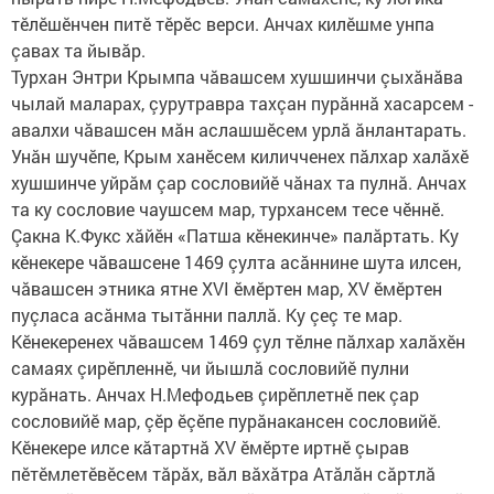
тӗлӗшӗнчен питӗ тӗрӗс верси. Анчах килӗшме унпа
çавах та йывăр.
Турхан Энтри Крымпа чăвашсем хушшинчи çыхăнăва
чылай маларах, çурутравра тахçан пурăннă хасарсем -
авалхи чăвашсен мăн аслашшӗсем урлă ăнлантарать.
Унăн шучӗпе, Крым ханӗсем киличченех пăлхар халăхӗ
хушшинче уйрăм çар сос­ловийӗ чăнах та пулнă. Анчах
та ку сословие чаушсем мар, турхансем тесе чӗннӗ.
Çакна К.Фукс хăйӗн «Патша кӗнекинче» палăртать. Ку
кӗнекере чăвашсене 1469 çулта асăннине шута илсен,
чăвашсен этника ятне XVI ӗмӗртен мар, XV ӗмӗртен
пуçласа асăнма тытăнни паллă. Ку çеç те мар.
Кӗнекеренех чăвашсем 1469 çул тӗлне пăлхар халăхӗн
самаях çирӗпленнӗ, чи йышлă сословийӗ пулни
курăнать. Анчах Н.Мефодьев çирӗплетнӗ пек çар
сословийӗ мар, çӗр ӗçӗпе пурăнакансен сословийӗ.
Кӗнекере илсе кăтартнă XV ӗмӗрте иртнӗ çырав
пӗтӗмлетӗвӗсем тăрăх, вăл вăхăтра Атăлăн сăртлă