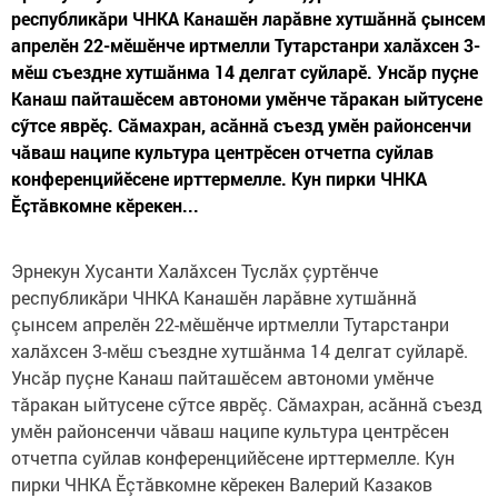
республикăри ЧНКА Канашӗн ларăвне хутшăннă çынсем
апрелӗн 22-мӗшӗнче иртмелли Тутарстанри халăхсен 3-
мӗш съездне хутшăнма 14 делгат суйларӗ. Унсăр пуçне
Канаш пайташӗсем автономи умӗнче тăракан ыйтусене
сӳтсе яврӗç. Сăмахран, асăннă съезд умӗн районсенчи
чăваш наципе культура центрӗсен отчетпа суйлав
конференцийӗсене ирттермелле. Кун пирки ЧНКА
Ӗçтăвкомне кӗрекен...
Эрнекун Хусанти Халăхсен Туслăх çуртӗнче
республикăри ЧНКА Канашӗн ларăвне хутшăннă
çынсем апрелӗн 22-мӗшӗнче иртмелли Тутарстанри
халăхсен 3-мӗш съездне хутшăнма 14 делгат суйларӗ.
Унсăр пуçне Канаш пайташӗсем автономи умӗнче
тăракан ыйтусене сӳтсе яврӗç. Сăмахран, асăннă съезд
умӗн районсенчи чăваш наципе культура центрӗсен
отчетпа суйлав конференцийӗсене ирттермелле. Кун
пирки ЧНКА Ӗçтăвкомне кӗрекен Валерий Казаков