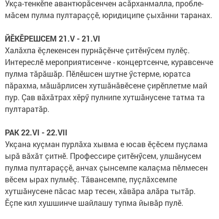
Укçа-тенкӗпе авантюрăсенчен асăрханмалла, пробле­
мăсем пулма пултараççӗ, юридиципе çыхăнни таранах.
ЙӖКӖРЕШСЕМ 21.V - 21.VI
Халăхпа ӗçлекенсен пурнăçӗнче çитӗнӳсем пулӗç.
Интереслӗ мероприятисенче - концертсенче, куравсенче
пулма тăрăшăр. Пӗлӗшсен шутне ӳстерме, юратса
пăрахма, мăшăрлисен хутшăнăвӗсене çирӗплетме май
пур. Çав вăхăтрах хӗрӳ пулнипе хутшăнусене татма та
пултаратăр.
РАК 22.VI - 22.VII
Укçана куçман пурлăха хывма е юсав ӗçӗсем пуçлама
ырă вăхăт çитнӗ. Профессире çитӗнӳсем, улшăнусем
пулма пултараççӗ, анчах çынсемпе калаçма пӗлмесен
вӗсем ырах пулмӗç. Тăвансемпе, пуçлăхсемпе
хутшăнусене пăсас мар тесен, хăвăра алăра тытăр.
Ӗçпе кил хушшинче шайлашу тупма йывăр пулӗ.