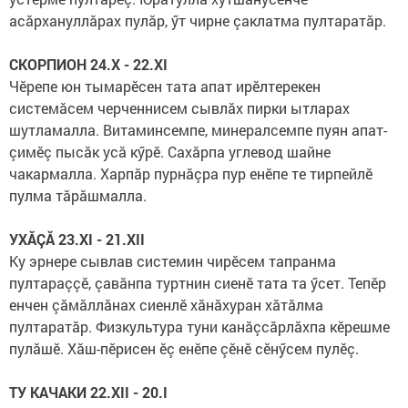
асăрхануллăрах пулăр, ӳт чирне çаклатма пултаратăр.
СКОРПИОН 24.X - 22.XI
Чӗрепе юн тымарӗсен тата апат ирӗлтерекен
системăсем черченнисем сывлăх пирки ытларах
шутламалла. Витаминсемпе, минералсемпе пуян апат-
çимӗç пысăк усă кӳрӗ. Сахăрпа углевод шайне
чакармалла. Харпăр пурнăçра пур енӗпе те тирпейлӗ
пулма тăрăшмалла.
УХĂÇĂ 23.XI - 21.XII
Ку эрнере сывлав системин чирӗсем тапранма
пултараççӗ, çавăнпа туртнин сиенӗ тата та ӳсет. Тепӗр
енчен çăмăллăнах сиенлӗ хăнăхуран хăтăлма
пултаратăр. Физкультура туни канăçсăрлăхпа кӗрешме
пулăшӗ. Хăш-пӗрисен ӗç енӗпе çӗнӗ сӗнӳсем пулӗç.
ТУ КАЧАКИ 22.XII - 20.I