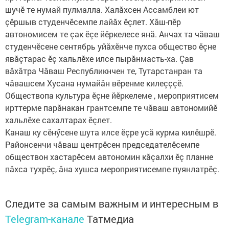
шучӗ те нумай пулмалла. Халăхсен Ассамблеи ют
çӗршыв студенчӗсемпе лайăх ӗçлет. Хăш-пӗр
автономисем те çак ӗçе йӗркелесе янă. Анчах та чăваш
студенчӗсене сентябрь уйăхӗнче пухса общество ӗçне
явăçтарас ӗç хальлӗхе илсе пырăнмасть-ха. Çав
вăхăтра Чăваш Республикнчен те, Тутарстанран та
чăвашсем Хусана нумайăн вӗренме килеçççӗ.
Обществопа культура ӗçне йӗркелеме , мероприятисем
ирттерме парăнакан грантсемпе те чăваш автономийӗ
хальлӗхе сахалтарах ӗçлет.
Канаш ку сӗнӳсене шута илсе ӗçре усă курма килӗшрӗ.
Районсенчи чăваш центрӗсен председателӗсемпе
обществон хастарӗсем автономин кăçалхи ӗç планне
пăхса тухрӗç, ăна хушса мероприятисемпе пуянлатрӗç.
Следите за самым важным и интересным в
Telegram-канале
Татмедиа