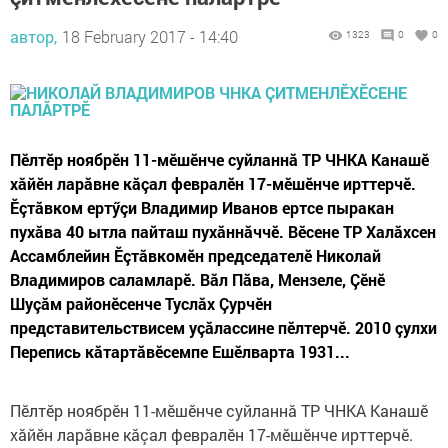
автор,
18 February 2017 - 14:40
1323
0
0
Пӗлтӗр ноябрӗн 11-мӗшӗнче суйланнă ТР ЧНКА Канашӗ
хăйӗн ларăвне кăçал февралӗн 17-мӗшӗнче ирттерчӗ.
Ӗçтăвком ертӳçи Владимир Иванов ертсе пыракан
пухăва 40 ытла пайташ пухăннăччӗ. Вӗсене ТР Халăхсен
Ассамблейин Ӗçтăвкомӗн председателӗ Николай
Владимиров саламларӗ. Вăл Пăва, Мензеле, Çӗнӗ
Шуçăм районӗсенче Туслăх Çурчӗн
представительствисем уçăлассине пӗлтерчӗ. 2010 çулхи
Перепись кăтартăвӗсемпе Ешӗлварта 1931...
Пӗлтӗр ноябрӗн 11-мӗшӗнче суйланнă ТР ЧНКА Канашӗ
хăйӗн ларăвне кăçал февралӗн 17-мӗшӗнче ирттерчӗ.