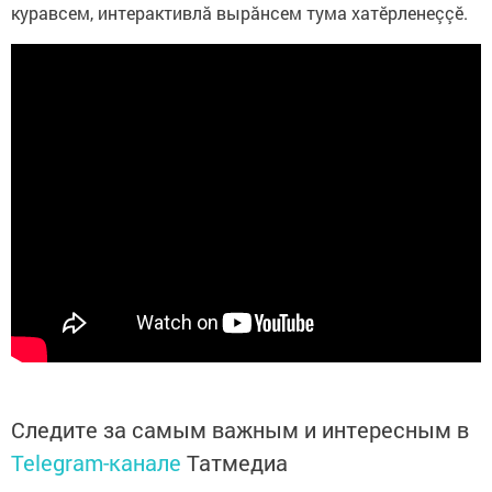
куравсем, интерактивлă вырăнсем тума хатӗрленеççӗ.
Следите за самым важным и интересным в
Telegram-канале
Татмедиа