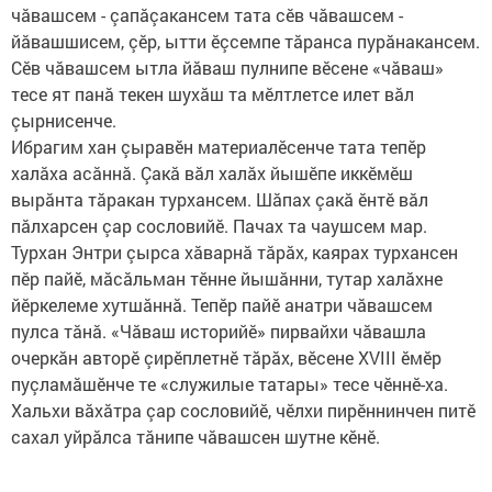
чăвашсем - çапăçакансем тата сӗв чăвашсем -
йăвашшисем, çӗр, ытти ӗçсемпе тăранса пурăнакансем.
Сӗв чăвашсем ытла йăваш пулнипе вӗсене «чăваш»
тесе ят панă текен шухăш та мӗлтлетсе илет вăл
çырнисенче.
Ибрагим хан çыравӗн материалӗсенче тата тепӗр
халăха асăннă. Çакă вăл халăх йышӗпе иккӗмӗш
вырăнта тăракан турхансем. Шăпах çакă ӗнтӗ вăл
пăлхарсен çар сословийӗ. Пачах та чаушсем мар.
Турхан Энтри çырса хăварнă тăрăх, каярах турхансен
пӗр пайӗ, мăсăльман тӗнне йышăнни, тутар халăхне
йӗркелеме хутшăннă. Тепӗр пайӗ анатри чăвашсем
пулса тăнă. «Чăваш историйӗ» пирвайхи чăвашла
очеркăн авторӗ çирӗп­летнӗ тăрăх, вӗсене XVIII ӗмӗр
пуçламăшӗнче те «служилые татары» тесе чӗннӗ-ха.
Хальхи вăхăтра çар сословийӗ, чӗлхи пирӗннинчен питӗ
сахал уйрăлса тăнипе чăвашсен шутне кӗнӗ.