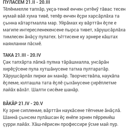
ПУЛĂСЕМ 21.II - 20.III
Тӗлӗнмелле тапхăр, укçа-тенкӗ енчен çитӗнӳ тăвас тесен
нумай вăй хума тивӗ, тепӗр енчен ӗçри харсăрлăха та
çынна кăтартмалла мар. Уйрăмах ку вăрттăн ӗçпе е
магипе интересленекенсене пырса тивет, хăрушсăрлăха
тимлесен ăнăçу пулатех. Ыттисене ку эрнере кăштах
наянланни пăсмӗ.
ТАКА 21.III - 20.IV
Çак тапхăрта лăпкă пулма тăрăшмалла, унсăрăн
хирӗçӳсене пула хутшăнусене татма пултаратăр.
Хăрушсăрлăх пирки ан манăр. Творчествăпа, наукăпа
ӗçлеме, юлташла тата ӗçлӗ çыхăнусене çирӗплетме
лайăх вăхăт. Шалти сисӗме шанăр.
ВĂКĂР 21.IV - 20.V
Ку эрне сипленме, вăрттăн наукăсене тӗпчеме ăнăçлă.
Шаннă çынсем пулăшсан ӗç енӗпе эрнен пӗрремӗш
çурри лайăх. Хăш-пӗрисен профессире ӳсме май пур.