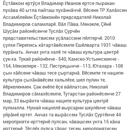
Ӗçтăвком ертӳçи Владимир Иванов ертсе пыракан
пухăва 40 ытла пайташ пухăннăччӗ. Вӗсене ТР Халăхсен
Ассамблейин Ӗçтăвкомӗн председателӗ Николай
Владимиров саламларӗ. Вăл Пăва, Мензеле, Çӗнӗ
Шуçăм районӗсенче Туслăх Çурчӗн
представительствисем уçăлассине пӗлтерчӗ. 2010
çулхи Перепись кăтартăвӗсемпе Ешӗлварта 1931 чăваш
пурăнать. Анчах унта халӗ те чăваш культура центрӗ
çук-ха. Тукай районӗнче - 540, Камско-Устьинскинче -
154, Мензелере - 132, Пестрецынче - 113, Ютазара - 108
çын хăйсене чăваш тесе çыртарнă. Вӗсемпе те наципе-
культура çыхăнăвӗсем хальлӗхе, шел пулин те,
йӗркеленмен. Çак енӗпе ӗçе вăйлатсан, Николай
Владимиров сăмахӗсемпе, Тутарстан районӗсенче 27
мар, 33 вырăнти чăваш наципе культура центрӗ
пулмалла. Нумай нациллӗ вырсарни шкулӗнче чăваш
уйрăмӗ иртет. Анчах та вырăссем Туслăх Çуртӗнче 44
мероприяти ирттернӗ пулсан, чăвашсем унта 15 кăна
ирттернӗ. Тӗслӗх пулса тăрас тесен, мероприятисен