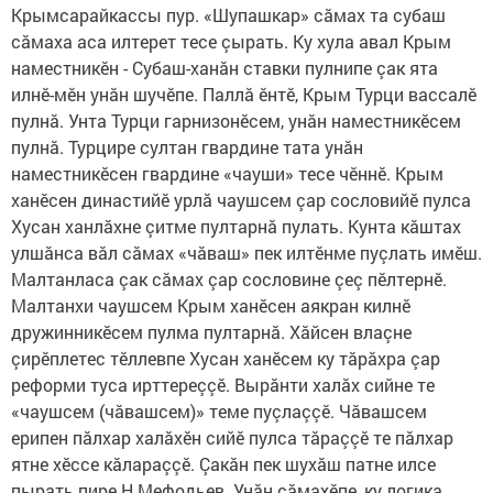
Крымсарайкассы пур. «Шупашкар» сăмах та субаш
сăмаха аса илтерет тесе çырать. Ку хула авал Крым
наместникӗн - Субаш-ханăн ставки пулнипе çак ята
илнӗ-мӗн унăн шучӗпе. Паллă ӗнтӗ, Крым Турци вассалӗ
пулнă. Унта Турци гарнизонӗсем, унăн наместникӗсем
пулнă. Турцире султан гвардине тата унăн
наместникӗсен гвардине «чауши» тесе чӗннӗ. Крым
ханӗсен династийӗ урлă чаушсем çар сословийӗ пулса
Хусан ханлăхне çитме пултарнă пулать. Кунта кăштах
улшăнса вăл сăмах «чăваш» пек илтӗнме пуçлать имӗш.
Малтанласа çак сăмах çар сословине çеç пӗлтернӗ.
Малтанхи чаушсем Крым ханӗсен аякран килнӗ
дружинникӗсем пулма пултарнă. Хăйсен влаçне
çирӗплетес тӗллевпе Хусан ханӗсем ку тăрăхра çар
реформи туса ирттереççӗ. Вырăнти халăх сийне те
«чаушсем (чăвашсем)» теме пуçлаççӗ. Чăвашсем
ерипен пăлхар халăхӗн сийӗ пулса тăраççӗ те пăлхар
ятне хӗссе кăлараççӗ. Çакăн пек шухăш патне илсе
пырать пире Н.Мефодьев. Унăн сăмахӗпе, ку логика