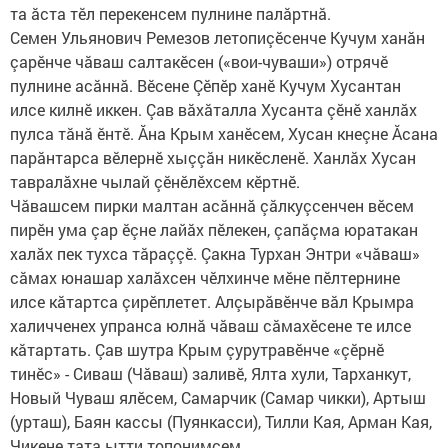
та ăста тӗл перекенсем пулнине палăртнă.
Семен Ульянович Ремезов летопиçӗсенче Кучум ханăн
çарӗнче чăваш салтакӗсен («вои-чуваши») отрячӗ
пулнине асăннă. Вӗсене Çӗпӗр ханӗ Кучум Хусантан
илсе килнӗ иккен. Çав вăхăталла Хусанта çӗнӗ ханлăх
пулса тăнă ӗнтӗ. Ăна Крым ханӗсем, Хусан кнеçне Ăсана
парăнтарса вӗлернӗ хыççăн никӗсленӗ. Ханлăх Хусан
тавралăхне чылай çӗнӗлӗхсем кӗртнӗ.
Чăвашсем пирки малтан асăннă çăлкуçсенчен вӗсем
пирӗн ума çар ӗçне лайăх пӗлекен, çапăçма юратакан
халăх пек тухса тăраççӗ. Çакна Турхан Энтри «чăваш»
сăмах юнашар халăхсен чӗлхинче мӗне пӗлтернине
илсе кăтартса çирӗплетет. Алçырăвӗнче вăл Крымра
халичченех упранса юлнă чăваш сăмахӗсене те илсе
кăтартать. Çав шутра Крым çурутравӗнче «çӗрнӗ
тинӗс» - Сиваш (Чăваш) заливӗ, Ялта хули, Тарханкут,
Новый Чуваш ялӗсем, Самарчик (Самар чикки), Артыш
(урташ), Баян кассы (Пуянкасси), Тилли Кая, Арман Кая,
Чикене тата ытти топонимсем.