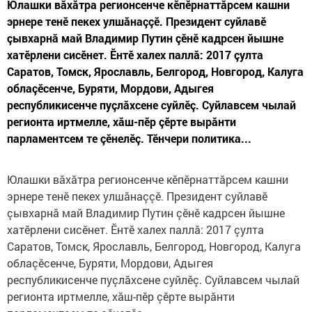
Юлашки вăхăтра регионсенче кӗпӗрнаттăрсем кашни
эрнере тенӗ пекех улшăнаççӗ. Президент суйлавӗ
çывхарнă май Владимир Путин çӗнӗ кадрсен йышне
хатӗрлени сисӗнет. Ӗнтӗ халех паллă: 2017 çулта
Саратов, Томск, Ярославль, Белгород, Новгород, Калуга
облаçӗсенче, Буряти, Мордови, Адыгея
республикисенче пуçлăхсене суйлӗç. Суйлавсем чылай
регионта иртмелле, хăш-пӗр çӗрте вырăнти
парламентсем те çӗнелӗç. Тӗнчери политика...
Юлашки вăхăтра регионсенче кӗпӗрнаттăрсем кашни
эрнере тенӗ пекех улшăнаççӗ. Президент суйлавӗ
çывхарнă май Владимир Путин çӗнӗ кадрсен йышне
хатӗрлени сисӗнет. Ӗнтӗ халех паллă: 2017 çулта
Саратов, Томск, Ярославль, Белгород, Новгород, Калуга
облаçӗсенче, Буряти, Мордови, Адыгея
республикисенче пуçлăхсене суйлӗç. Суйлавсем чылай
регионта иртмелле, хăш-пӗр çӗрте вырăнти