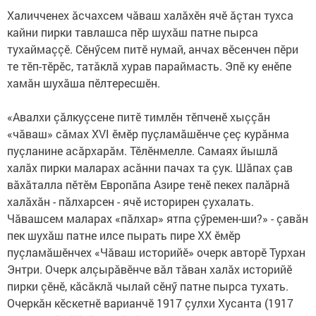
Халичченех ăсчахсем чăваш халăхӗн ячӗ ăçтан тухса
кайни пирки тавлашса пӗр шухăш патне пырса
тухаймаççӗ. Сӗнӳсем питӗ нумай, анчах вӗсенчен пӗри
те тӗп-тӗрӗс, татăклă хурав параймасть. Эпӗ ку енӗпе
хамăн шухăша пӗлтересшӗн.
«Авалхи çăлкуçсене питӗ тимлӗн тӗпченӗ хыççăн
«чăваш» сăмах XVI ӗмӗр пуçламăшӗнче çеç курăнма
пуçланине асăрхарăм. Тӗлӗнмелле. Самаях йышлă
халăх пирки маларах асăнни пачах та çук. Шăпах çав
вăхăталла пӗтӗм Европăпа Азире тенӗ пекех палăрнă
халăхăн - пăлхарсен - ячӗ историрен çухалать.
Чăвашсем маларах «пăлхар» ятпа çӳремен-ши?» - çавăн
пек шухăш патне илсе пырать пире XX ӗмӗр
пуçламăшӗнчех «Чăваш историйӗ» очерк авторӗ Турхан
Энтри. Очерк алçырăвӗнче вăл тăван халăх историйӗ
пирки çӗнӗ, кăсăклă чылай сӗнӳ патне пырса тухать.
Очеркăн кӗскетнӗ варианчӗ 1917 çулхи Хусанта (1917