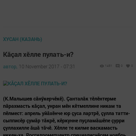
ХУСАН (КАЗАНЬ)
Кăçал хӗлле пулать-и?
автор,
10 November 2017 - 07:31
1451
0
0
(К.Малышев сăнӳкерчӗкӗ). Çанталăк тӗлӗнтерме
пăрахмасть кăçал, унран мӗн кӗтмеллине никам та
пӗлмест: апрель уйăхӗнче юр çуса лартрӗ, çулла татти-
сыпписӗр çумăр тăкрӗ, кӗркунне пуçламăшӗпе çурри
çуллахилле ăшă тăчӗ. Хӗлле те килме васкамасть
иккен-ха. Росгидрометцентр специалисчӗсем ноябрь