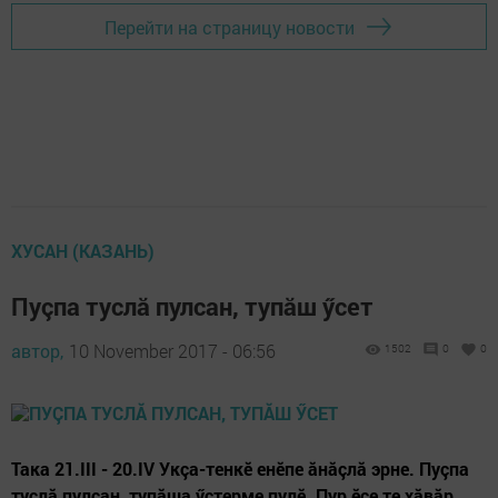
Перейти на страницу новости
ХУСАН (КАЗАНЬ)
Пуçпа туслă пулсан, тупăш ӳсет
автор,
10 November 2017 - 06:56
1502
0
0
Така 21.III - 20.IV Укçа-тенкӗ енӗпе ăнăçлă эрне. Пуçпа
туслă пулсан, тупăша ӳстерме пулӗ. Пур ӗçе те хăвăр