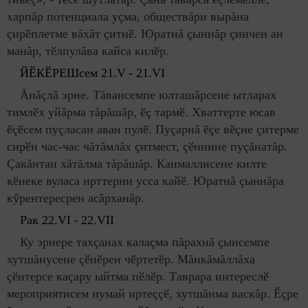
харпăр потенциала уçма, обществăри вырăна
çирӗплетме вăхăт çитнӗ. Юратнă çыннăр çинчен ан
манăр, тӗлпулăва кайса килӗр.
ЙӖКӖРЕШсем 21.
V
- 21.
VI
Ăнăçлă эрне. Тăвансемпе юлташăрсене ытларах
тимлӗх уйăрма тăрăшăр, ӗç тармӗ. Хваттерте юсав
ӗçӗсем пуçласан аван пулӗ. Пуçарнă ӗçе вӗçне çитерме
сирӗн час-час чăтăмлăх çитмест, çӗннине пуçăнатăр.
Çакăнтан хăтăлма тăрăшăр. Канмаллисене килте
кӗнеке вуласа ирттерни усса кайӗ. Юратнă çыннăра
кӳрентересрен асăрханăр.
Рак 22.
VI
- 22.
VII
Ку эрнере тахçанах калаçма пăрахнă çынсемпе
хутшăнусене çӗнӗрен чӗртетӗр. Мăнкăмăллăха
çӗнтерсе каçару ыйтма пӗлӗр. Таврара интереслӗ
мероприятисем нумай иртеççӗ, хутшăнма васкăр. Ӗçре