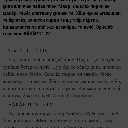
çине иличчен лайăх план тăвăр. Сывлăх пирки ан
манăр, тӗрӗс апатлану çинчен те. Хăш чухне ытлашши
те ӗçлетӗр, канасси пирки те шутлăр пăртак.
Канмаллисенче вăй-хал нумайрах та пулӗ. Эрнелӗх
гороскоп ВĂКĂР 21.IV...
Така 21.
III
- 20.
IV
Укçа-тенкӗ енӗпе ăнăçлă эрне. Пуçпа туслă пулсан,
тупăша ӳстерме пулӗ. Пур ӗçе те хăвăр çине иличчен
лайăх план тăвăр. Сывлăх пирки ан манăр, тӗрӗс
апатлану çинчен те. Хăш чухне ытлашши те ӗçлетӗр,
канасси пирки те шутлăр пăртак. Канмаллисенче вăй-
хал нумайрах та пулӗ. Эрнелӗх гороскоп
ВĂКĂР
21.
IV
- 20.
V
Ку эрнере пултарулăх çирӗплӗхне тӗрӗслеме тивӗ.
Хăвăр пирки: «Ытларах та тума пултаратăп, нумая
тивӗç», - тесе шутлатăр. Çанă тавăрса ӗçлемелле,