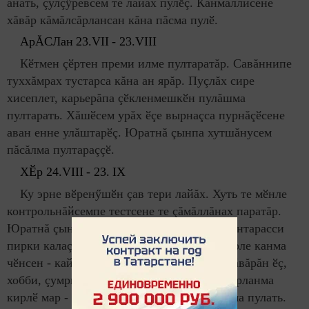
ăнать, çулçӳревсем те лайăх пулӗç. Канмаллисене
хăвăр кăмăлсăрлансан кăна пăсма пулӗ.
АрĂСЛан
23.
VII
- 23.
VIII
Кӗтмен çӗртен преми илме пултаратăр. Савăннипе
туххăмрах тустарса кăна ан ярăр. Пуçлăх сире
хисеплет, карьерăпа çӗкленмешкӗн пулăшма
пултарать. Хăшӗсем урăх ӗçе вырнаçса пурнăçӗсене
аван енне улăштарӗç. Юратнă çынпа хутшăнусем
пăсăлма пултараççӗ.
Х
Ӗ
р 24.
VIII
- 23.
IX
Ку эрне вӗренӳшӗн çав тери лайăх. Хуть те мӗнле
контрольнăйсемпе тестсене те çăмăллăнах паратăр.
Юратнă çынпа хутшăнусене малалла аталантарасси
пирки калаçма вăхăт çитнӗ. Юлташсем пӗрле канма
чӗнсен - кайăр. Эрне варринчен пуçласа хăвăрăн ӗç,
хобби, çумри çынсем çинчен шутлатăр. Хурланма
кирлӗ мар - мӗнле проблемăна та татса пама пулать.