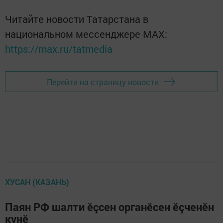
Читайте новости Татарстана в
национальном мессенджере MАХ:
https://max.ru/tatmedia
Перейти на страницу новости
ХУСАН (КАЗАНЬ)
Паян РФ шалти ӗçсен органӗсен ӗçченӗн
кунӗ