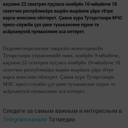
каçхине 22 сехетрен пуçласа ноябрӗн 10-мӗшӗнче 18
сехетчен республикăра вырăн-вырăнпа çăра тӗтре
карса илессине пӗлтерет. Çавна кура Тутарстанри МЧС
пресс-служби çул çине тухакансене пурне те
асăрхануллă пулмаллине аса илтерет.
Гидрометеорологипе таврал
ăх мониторингӗн
Тутарстанри управленийӗ паян, ноябрӗн 9-мӗшӗнче,
каçхине 22 сехетрен пуçласа ноябрӗн 10-мӗшӗнче 18
сехетчен республикăра вырăн-вырăнпа çăра тӗтре
карса илессине пӗлтерет. Çавна кура Тутарстанри
МЧС пресс-служби çул çине тухакансене пурне те
асăрхануллă пулмаллине аса илтерет.
Следите за самым важным и интересным в
Telegram-канале
Татмедиа