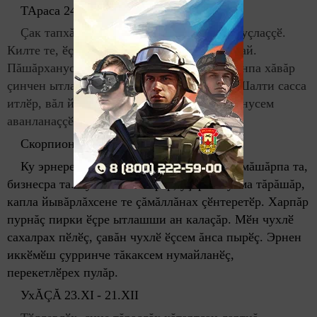
ТАраса 24.
IX
- 23.
X
Çак тапхăрта иккӗленӳсем тарăхтарма пуçлаççӗ.
Килте те, ӗçре те татса памалли ӗçсем нумай.
Пăшăрханусем хыçран çӳреççӗ тейӗн, çавăнпа хăвăр
çинчен ытлашши нумай каласа ан парăр. Шалти сасса
итлӗр, вăл йăнăшмӗ. Юратнă çынпа хутшăнусем
аванланаççӗ.
Скорпион 24.
X
- 22.
XI
К
у эрнере хутшăнусене çирӗплетмелле: мăшăрпа та,
бизнесра та. Хупăнса ан ларăр, уçăрах пулма тăрăшăр,
капла йывăрлăхсене те çăмăллăнах çӗнтеретӗр. Харпăр
пурнăç пирки ӗçре ытлашши ан калаçăр. Мӗн чухлӗ
сахалрах пӗлӗç, çавăн чухлӗ ӗçсем ăнса пырӗç. Эрнен
иккӗмӗш çурринче тăкаксем нумайланӗç,
перекетлӗрех пулăр.
Ух
ĂÇĂ
23.
XI
- 21.
XII