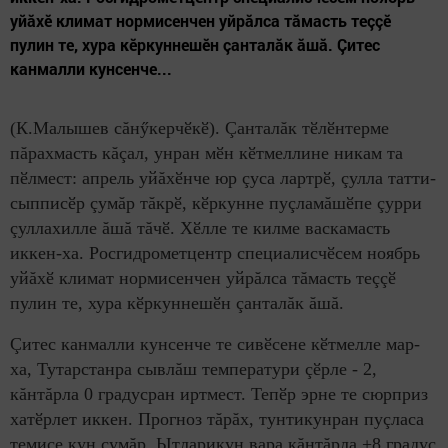
уйăхӗ климат нормисенчен уйрăлса тăмасть теççӗ
пулин те, хура кӗркуннешӗн çанталăк ăшă. Çитес
канмалли кунсенче...
(К.Малышев сăнӳкерчӗкӗ). Çанталăк тӗлӗнтерме
пăрахмасть кăçал, унран мӗн кӗтмеллине никам та
пӗлмест: апрель уйăхӗнче юр çуса лартрӗ, çулла татти-
сыпписӗр çумăр тăкрӗ, кӗркунне пуçламăшӗпе çурри
çуллахилле ăшă тăчӗ. Хӗлле те килме васкамасть
иккен-ха. Росгидрометцентр специалисчӗсем ноябрь
уйăхӗ климат нормисенчен уйрăлса тăмасть теççӗ
пулин те, хура кӗркуннешӗн çанталăк ăшă.
Çитес канмалли кунсенче те сивӗсене кӗтмелле мар-
ха, Тутарстанра сывлăш температури çӗрле - 2,
кăнтăрла 0 градусран иртмест. Тепӗр эрне те сюрприз
хатӗрлет иккен. Прогноз тăрăх, тунтикунран пуçласа
темиçе кун çумăр. Ытларикун вара кăнтăрла +8 градус