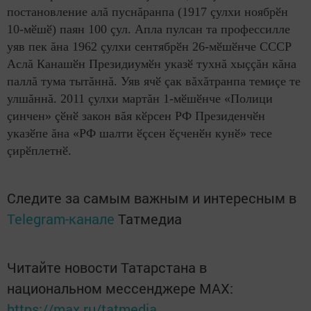
постановление алă пуснăранпа (1917 çулхи ноябрӗн
10-мӗшӗ) паян 100 çул. Апла пулсан та профессилле
уяв пек ăна 1962 çулхи сентябрӗн 26-мӗшӗнче СССР
Аслă Канашӗн Президиумӗн указӗ тухнă хыççăн кăна
паллă тума тытăннă. Уяв ячӗ çак вăхăтранпа темиçе те
улшăннă. 2011 çулхи мартăн 1-мӗшӗнче «Полици
çинчен» çӗнӗ закон вăя кӗрсен РФ Президенчӗн
указӗпе ăна «РФ шалти ӗçсен ӗçченӗн кунӗ» тесе
çирӗплетнӗ.
Следите за самым важным и интересным в
Telegram-канале
Татмедиа
Читайте новости Татарстана в
национальном мессенджере MАХ:
https://max.ru/tatmedia