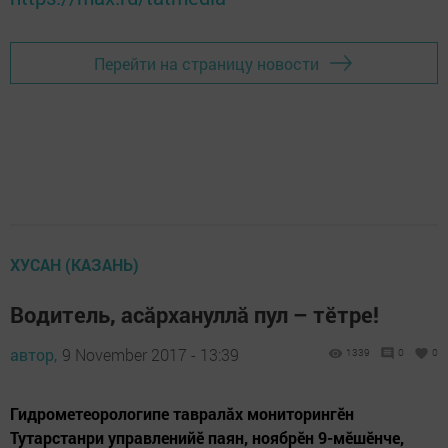
Перейти на страницу новости
ХУСАН (КАЗАНЬ)
Водитель, асăрхануллă пул – тӗтре!
автор,
9 November 2017 - 13:39
1339
0
0
Гидрометеорологипе тавралăх мониторингӗн
Тутарстанри управленийӗ паян, ноябрӗн 9-мӗшӗнче,