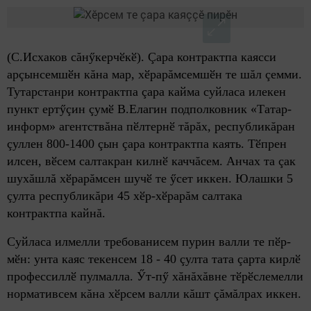
(С.Исхаков сăнӳкерчӗкӗ). Çара контрактпа каясси
арçынсемшӗн кăна мар, хӗрарăмсемшӗн те шăл çемми.
Тутарстанри контрактпа çара кайма суйласа илекен
пункт ертӳçин çумӗ В.Елагин подполковник «Татар-
информ» агентствăна пӗлтернӗ тăрăх, республикăран
çуллен 800-1400 çын çара контрактпа каять. Тӗпрен
илсен, вӗсем салтакран килнӗ каччăсем. Анчах та çак
шухăшлă хӗрарăмсен шучӗ те ӳсет иккен. Юлашки 5
çулта республикăри 45 хӗр-хӗрарăм салтака
контрактпа кайнă.
Суйласа илмелли требованисем пурин валли те пӗр-
мӗн: унта каяс текенсем 18 - 40 çулта тата çарта кирлӗ
профессиллӗ пулмалла. Ӳт-пӳ хăнăхăвне тӗрӗслемелли
нормативсем кăна хӗрсем валли кăшт çăмăлрах иккен.