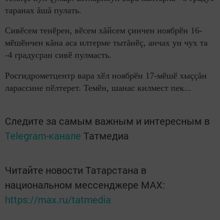
таранах ăшă пулать.
Сивӗсем тенӗрен, вӗсем хăйсем çинчен ноябрӗн 16-
мӗшӗнчен кăна аса илтерме тытăнӗç, анчах ун чух та
-4 градусран сивӗ пулмасть.
Росгидрометцентр вара хӗл ноябрӗн 17-мӗшӗ хыççăн
ларассине пӗлтерет. Темӗн, шанас килмест пек...
Следите за самым важным и интересным в
Telegram-канале
Татмедиа
Читайте новости Татарстана в
национальном мессенджере MАХ:
https://max.ru/tatmedia