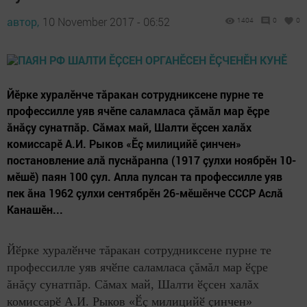
автор,
10 November 2017 - 06:52
1404
0
0
Йӗрке хуралӗнче тăракан сотрудниксене пурне те
профессилле уяв ячӗпе саламласа çăмăл мар ӗçре
ăнăçу сунатпăр. Сăмах май, Шалти ӗçсен халăх
комиссарӗ А.И. Рыков «Ӗç милицийӗ çинчен»
постановление алă пуснăранпа (1917 çулхи ноябрӗн 10-
мӗшӗ) паян 100 çул. Апла пулсан та профессилле уяв
пек ăна 1962 çулхи сентябрӗн 26-мӗшӗнче СССР Аслă
Канашӗн...
Йӗрке хуралӗнче тăракан сотрудниксене пурне те
профессилле уяв ячӗпе саламласа çăмăл мар ӗçре
ăнăçу сунатпăр. Сăмах май, Шалти ӗçсен халăх
комиссарӗ А.И. Рыков «Ӗç милицийӗ çинчен»