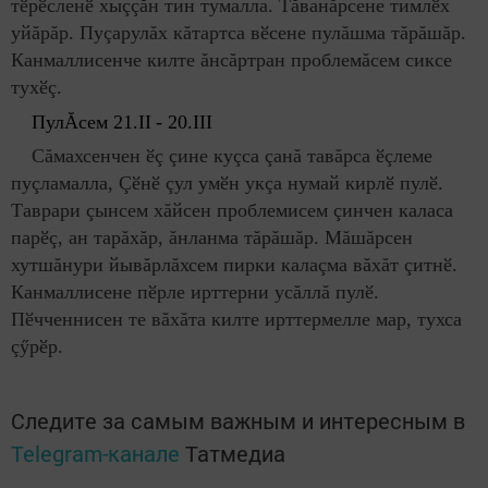
тӗрӗсленӗ хыççăн тин тумалла. Тăванăрсене тимлӗх
уйăрăр. Пуçарулăх кăтартса вӗсене пулăшма тăрăшăр.
Канмаллисенче килте ăнсăртран проблемăсем сиксе
тухӗç.
Пул
Ă
сем 21.
II
- 20.
III
Сăмахсенчен ӗç çине куçса çанă тавăрса ӗçлеме
пуçламалла, Çӗнӗ çул умӗн укçа нумай кирлӗ пулӗ.
Таврари çынсем хăйсен проблемисем çинчен каласа
парӗç, ан тарăхăр, ăнланма тăрăшăр. Мăшăрсен
хутшăнури йывăрлăхсем пирки калаçма вăхăт çитнӗ.
Канмаллисене пӗрле ирттерни усăллă пулӗ.
Пӗчченнисен те вăхăта килте ирттермелле мар, тухса
çӳрӗр.
Следите за самым важным и интересным в
Telegram-канале
Татмедиа