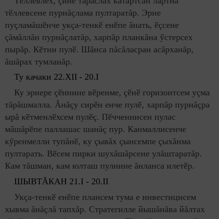
Тӗллевлӗх, çине тăраслăх кăтартсан лартнă
тӗллевсене пурнăçлама пултаратăр. Эрне
пуçламăшӗнче укçа-тенкӗ енӗпе ăнать, ӗçсене
çăмăллăн пурнăçлатăр, харпăр планкăна ӳстерсех
пырăр. Кӗтни пулӗ. Шăнса пăсăласран асăрханăр,
ăшăрах тумланăр.
Ту качаки 22.
XII
- 20.
I
Ку эрнере çӗннине вӗренме, çӗнӗ горизонтсем уçма
тăрăшмалла. Ăнăçу сирӗн енче пулӗ, харпăр пурнăçра
ырă кӗтменлӗхсем пулӗç. Пӗчченнисен пулас
мăшăрӗпе паллашас шанăç пур. Канмаллисенче
кӳренмелли тупăнӗ, ку çывăх çынсемпе çыхăнма
пултарать. Вӗсем пирки шухăшăрсене улăштаратăр.
Кам тăшман, кам юлташ пулнине ăнланса илетӗр.
ШЫВТ
Ă
КАН 21.I - 20.II
Укçа-тенкӗ енӗпе плансем тума е инвестицисем
хывма ăнăçлă тапхăр. Стратегилле йышăнăва йăлтах