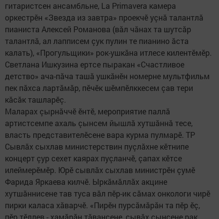
гитаристсен ансамбльне, La Primavera камера
оркестрӗн «Звезда из завтра» проекчӗ уçнă талантлă
пианиста Алексей Романова (вăл чăнах та шутсăр
талантлă, ал лапписем çук пулин те пианино ăста
калать), «Прогульщики» рок-ушкăна итлесе килентӗмӗр.
Светлана Ишкузина ертсе пыракан «Счастливое
детство» ача-пăча ташă ушкăнӗн номерне мультфильм
пек пăхса лартăмăр, пӗчӗк шӗмпӗлккесем çав тери
кăсăк ташларӗç.
Маларах çырнăччӗ ӗнтӗ, мероприятие паллă
артистсемпе ахаль çынсем йышлă хутшăннă тесе,
власть представителӗсене вара курма пулмарӗ. ТР
Сывлăх сыхлав министерствин пуçлăхне кӗтнипе
концерт çур сехет каярах пуçланчӗ, çапах кӗтсе
илеймерӗмӗр. Юрӗ сывлăх сыхлав министрӗн çумӗ
Фарида Яркаева килчӗ. Ыркăмăллăх акцине
хутшăннисене тав туса вăл пӗр-ик сăмах онкологи чирӗ
пирки каласа хăварчӗ. «Пирӗн пурсăмăрăн та пӗр ӗç,
пӗр тӗллев - хамăрăн тăвансене, çывăх çынсене рак