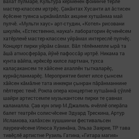
вăхăт пулмарӗ, Культура керменӗн фойинче тӗрлӗ
мастер-классем иртрӗç. Çакăнтах Хусанти ал ăстисен
ӗçӗсене туянса ыркăмăллăх акцине хутшăнма май
пулчӗ. «Мульти хаус» арт-студин, «Котел» рисовани
шкулӗн, «Естественно, наука!» лабораторин ӗçченӗсем
хатӗрленӗ мастер-классем уйрăмах интереслӗ пулчӗç.
Концерт пирки уйрăм сăмах. Вăл тӗлӗнмелле ырă та
ăшă атмосферăра, йӳнӗ пафоссăр иртрӗ. Никама та
кунта вăйпа, ирӗксӗр килсе лартман, тухса
калаçакансем те хăйсене ахаллӗн тыткаларӗç,
курнăçланмарӗç. Мероприятие билет илсе çынсем
хăйсен кăмăлне тата инкекри çынран пăрăнманнине
пӗлтерес тенӗ. Рокпа опера концертне хутшăннă çӳллӗ
шайри артистсемпе музыкантсем пирки те çавнах
каламалла. Çав кун эпир М.Джалиль ячӗллӗ оперăпа
балет театрӗн солисчӗсене Эдуард Трескина, Артур
Исламова, халăхсен хушшинчи фестивальсен
лауреачӗсене Илюса Хузинăна, Эльза Заярие, ТР тава
тивӗçлӗ артистне Рузиль Гатина, «Гитара магия»