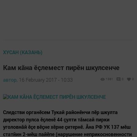
ХУСАН (КАЗАНЬ)
Кам кăна ӗçлемест пирӗн шкулсенче
автор,
16 February 2017 - 10:33
1361
0
0
Следстви органӗсем Тукай районӗнчи пӗр шкулта
директор пулса ӗçленӗ 44 çулти тăмсай пирки
уголовнăй ӗçе вӗçне хӗрне çитернӗ. Ăна РФ УК 137 мӗш
статйин 2-мӗш пайӗпе (нарушение неприкосновенности