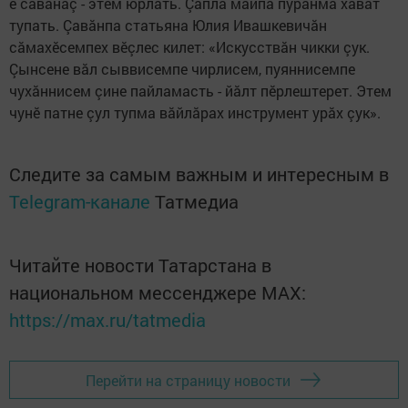
е савăнăç - этем юрлать. Çапла майпа пурăнма хăват
тупать. Çавăнпа статьяна Юлия Ивашкевичăн
сăмахӗсемпех вӗçлес килет: «Искусствăн чикки çук.
Çынсене вăл сыввисемпе чирлисем, пуяннисемпе
чухăннисем çине пайламасть - йăлт пӗрлештерет. Этем
чунӗ патне çул тупма вăйлăрах инструмент урăх çук».
Следите за самым важным и интересным в
Telegram-канале
Татмедиа
Читайте новости Татарстана в
национальном мессенджере MАХ:
https://max.ru/tatmedia
Перейти на страницу новости