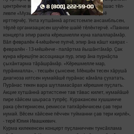
центрӗнче вӗсем онколо­ги­пе чирлисене пулăшас тӗл­
лев­пе «Музыка жизни» ыркăмăллăх концерчӗ
ирттерчӗç. Унта хутшăннă артистсемпе ансамбльсен,
тӗрлӗ организацисен шучӗпе шайӗ тӗлӗнтерчӗ. «Паянхи
концерта эпир ракпа кӗрешмелли куна халалларăмăр.
Вăл февралӗн 4-мӗ­шӗнче пулчӗ, эпир ăна кăшт каярах -
февралӗн - 13-мӗшӗнче - палăртма йышăнтăмăр. Çак
кунра кӗрешӳпе ассоциаци пур, эпир ăна пурнăçпа
çыхăнтарма тăрăшрăмăр. «Кӗрешмелле мар,
пурăнмалла», - тесшӗн çынсене. Мӗншӗн тесен хăрушă
диагноза илтсен нумайăшӗ пурăнас кăмăла çухатать.
Пурăнас текен вара шутламасăрах кӗрешме пуçлать.
Акцие хутшăннă артистсене тав тăвас килет, нумайăшӗ
пире хăйсем шыраса тупрӗç. Куракансем хушшинче
рака çӗнтернисем, ремисси тапхăрӗнчисем çав тери
нумай. Вӗсем хăйсене пӗччен туйманни çав тери кирлӗ»,
- терӗ Юлия Ивашкевич.
Курма килекенсен концерт пуçланиччен тунсăхлама