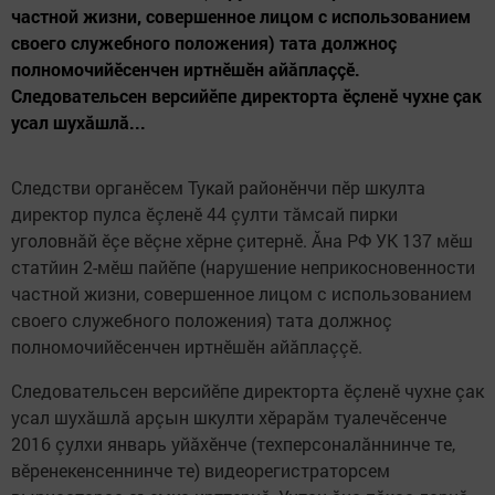
частной жизни, совершенное лицом с использованием
своего служебного положения) тата должноç
полномочийӗсенчен иртнӗшӗн айăплаççӗ.
Следовательсен версийӗпе директорта ӗçленӗ чухне çак
усал шухăшлă...
Следстви органӗсем Тукай районӗнчи пӗр шкулта
директор пулса ӗçленӗ 44 çулти тăмсай пирки
уголовнăй ӗçе вӗçне хӗрне çитернӗ. Ăна РФ УК 137 мӗш
статйин 2-мӗш пайӗпе (нарушение неприкосновенности
частной жизни, совершенное лицом с использованием
своего служебного положения) тата должноç
полномочийӗсенчен иртнӗшӗн айăплаççӗ.
Следовательсен версийӗпе директорта ӗçленӗ чухне çак
усал шухăшлă арçын шкулти хӗрарăм туалечӗсенче
2016 çулхи январь уйăхӗнче (техперсоналăннинче те,
вӗренекенсеннинче те) видеорегистраторсем