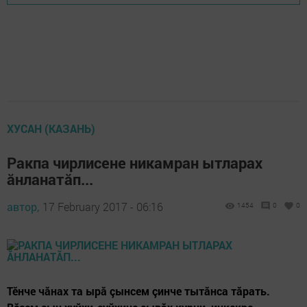
ХУСАН (КАЗАНЬ)
Ракпа чирлисене никамран ытларах
ăнланатăп...
автор,
17 February 2017 - 06:16
1454
0
0
Тӗнче чăнах та ырă çынсем çинче тытăнса тăрать.