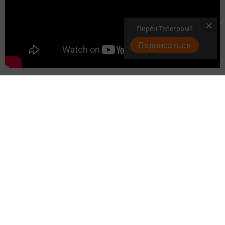
Пирӗн Телеграм?
Подписаться
Следите за самым важным и интересным в
Telegram-канале
Татмедиа
Читайте новости Татарстана в
национальном мессенджере MАХ:
https://max.ru/tatmedia
Перейти на страницу новости