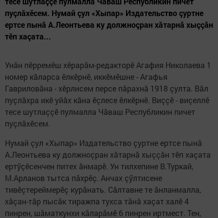
тесе шутлаççӗ пулмалла Чăваш Республикин пичет
пуçлăхӗсем. Нумай çул «Хыпар» Издательство çуртне
ерт­се пынă А.Леонтьева ку должноçран хăтарнă хыççăн
тӗп хаçата...
Унăн пӗрремӗш хӗрарăм-редакторӗ Агафия Николаева 1
номер кăларса ӗлкӗрнӗ, иккӗмӗшне - Агафья
Гавриловăна - хӗрлисем персе пăрахнă 1918 çулта. Вăл
пуçлăхра икӗ уйăх кăна ӗçлесе ӗлкӗрнӗ. Виççӗ - виçеллӗ
тесе шутлаççӗ пулмалла Чăваш Республикин пичет
пуçлăхӗсем.
Нумай çул «Хыпар» Издательство çуртне ерт­се пынă
А.Леонтьева ку должноçран хăтарнă хыççăн тӗп хаçата
ертӳçӗсенчен питех ăнмарӗ. Ун тилхепине В.Туркай,
М.Арланов тытса пăхрӗç. Анчах çӳлтисене
тивӗçтереймерӗç курăнать. Сăлтавне те ăнланмалла,
хăçан-тăр пысăк тиражпа тухса тăнă хаçат халӗ 4
пинрен, шăматкунхи кăларăмӗ 6 пинрен иртмест. Тен,