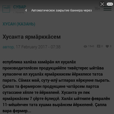
СУВАР
16+
3
Автоматическое закрытие баннера через
г. Казань
ХУСАН (КАЗАНЬ)
Хусанта ярмăрккăсем
автор,
17 February 2017 - 07:38
1540
0
0
еспублика халăха хамăрăн ял хуçалăх
производителӗсен продукцийӗпе тивӗçтерес ыйтăва
хуласенче ял хуçалăх ярмăрккисем йӗркелесе татса
парать. Сăмах май, суту-илӳ ытларах кӗркунне пырать.
Çапах та фермерсен продукцине чатăрсем ларт­са
сутассине хӗлле те йӗркеленӗ. Хусанта ун пек
ярмăрккăсем 7 çӗрте ӗçлеççӗ. Халăх ыйтнипе февралӗн
11-мӗшӗнчен тата хушма вырăнсем йӗркеленӗ. Çапла
вара фермер...