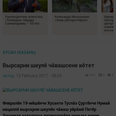
Руководителю агентства
Александр Митрошкин:
Шупашк
«Татмедиа» Айдару
«Эпир çӗнтеретпӗрех!»
пултару
Салимгараеву — 55 лет
центрӗн
сменăна
ача кай
ХУСАН (КАЗАНЬ)
Вырсарни шкулӗ чăвашсене кӗтет
автор,
15 February 2017 - 08:03
1011
0
0
Февралӗн 19-мӗшӗнче Хусанти Туслăх Çуртӗнче Нумай
нациллӗ вырсарни шкулӗн чăваш уйрăмӗ Петӗр
Хусанкая халалласа литературăпа музыка кунне