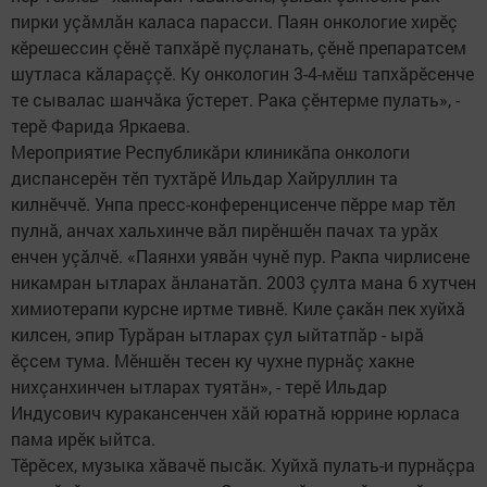
пирки уçăмлăн каласа парасси. Паян онкологие хирӗç
кӗрешессин çӗнӗ тапхăрӗ пуçланать, çӗнӗ препаратсем
шутласа кăлараççӗ. Ку онкологин 3-4-мӗш тапхăрӗсенче
те сывалас шанчăка ӳстерет. Рака çӗнтерме пулать», -
терӗ Фарида Яркаева.
Мероприятие Республикăри клиникăпа онкологи
диспансерӗн тӗп тухтăрӗ Ильдар Хайруллин та
килнӗччӗ. Унпа пресс-конференцисенче пӗрре мар тӗл
пулнă, анчах хальхинче вăл пирӗншӗн пачах та урăх
енчен уçăлчӗ. «Паянхи уявăн чунӗ пур. Ракпа чирлисене
никамран ытларах ăнланатăп. 2003 çулта мана 6 хутчен
химиотерапи курсне иртме тивнӗ. Киле çакăн пек хуйхă
килсен, эпир Турăран ытларах çул ыйтатпăр - ырă
ӗçсем тума. Мӗншӗн тесен ку чухне пурнăç хакне
нихçанхинчен ытларах туятăн», - терӗ Ильдар
Индусович куракансенчен хăй юратнă юррине юрласа
пама ирӗк ыйтса.
Тӗрӗсех, музыка хăвачӗ пысăк. Хуйхă пулать-и пурнăçра