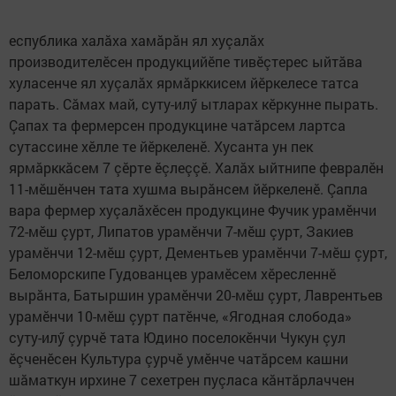
еспублика халăха хамăрăн ял хуçалăх
производителӗсен продукцийӗпе тивӗçтерес ыйтăва
хуласенче ял хуçалăх ярмăрккисем йӗркелесе татса
парать. Сăмах май, суту-илӳ ытларах кӗркунне пырать.
Çапах та фермерсен продукцине чатăрсем ларт­са
сутассине хӗлле те йӗркеленӗ. Хусанта ун пек
ярмăрккăсем 7 çӗрте ӗçлеççӗ. Халăх ыйтнипе февралӗн
11-мӗшӗнчен тата хушма вырăнсем йӗркеленӗ. Çапла
вара фермер хуçалăхӗсен продукцине Фучик урамӗнчи
72-мӗш çурт, Липатов урамӗнчи 7-мӗш çурт, Закиев
урамӗнчи 12-мӗш çурт, Дементьев урамӗнчи 7-мӗш çурт,
Беломорскипе Гудованцев урамӗсем хӗресленнӗ
вырăнта, Батыршин урамӗнчи 20-мӗш çурт, Лаврентьев
урамӗнчи 10-мӗш çурт патӗнче, «Ягодная слобода»
суту-илӳ çурчӗ тата Юдино поселокӗнчи Чукун çул
ӗçченӗсен Культура çурчӗ умӗнче чатăрсем кашни
шăматкун ирхине 7 сехетрен пуçласа кăнтăрлаччен