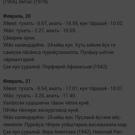
(1956), Витас (1979).
Февраль, 20
Хӗвел: тухать - 6.57, анать - 16.59, кун тăршшӗ - 10.02.
Уйăх: тухать - 2.27, анать - 10.59.
Çăварни эрни.
Уйăх календарӗпе - 24-мӗш кун. Хуть мӗнле ӗçе те
саккуна пăхăнса пурнăçламалла. Пулă­шу ыйтни
чăрмантармӗ.
Çак кун çуралнă: Порфирий Афанасьев (1942).
Февраль, 21
Хӗвел: тухать - 6.54, анать - 17.01, кун тăршшӗ - 10.07.
Уйăх: тухать - 3.25, анать - 11.40.
Халăхсен хушшинчи тăван чӗлхе кунӗ.
Пӗтӗм тӗнчери экскур­со­вод кунӗ.
Уйăх календарӗпе - 25-мӗш кун. Пуçланă ӗçсене вӗç­
лемелле. Пурнăçа тӗпрен улăштарма васкамалла мар.
Çак кун çуралнă: Вера Ален­това (1942), Николай Рас­