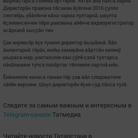
вырнаçтарса съемка ирттернӗ. Унтан ăна пăхса ларнă.
Директорăн правона пăсакан ӗçӗсене 2016 çулхи
сентябрь уйăхӗнче кăна чарма пултарнă, шкулта
ӗçлекенсенчен пӗри раковина айӗнче видеорегистратор
асăрханă хыççăн тин.
Çак киревсӗр ӗçе тунине директор йышăннă. Вăл
ăнлантарнă тăрăх, имӗш камерăна вăрттăн киленӳ
шыраса мар, унитазсене кам çӳпӗ-çапă тултарса
пăкăланине тупса палăртас тӗллевпе лартнă-мӗн.
Ӗненмелле каласа паман-тăр çав вăл следователе
хăйӗн версине. Шкул директорӗн ӗçне суд пăхса тухӗ.
Следите за самым важным и интересным в
Telegram-канале
Татмедиа
Читайте новости Татарстана в