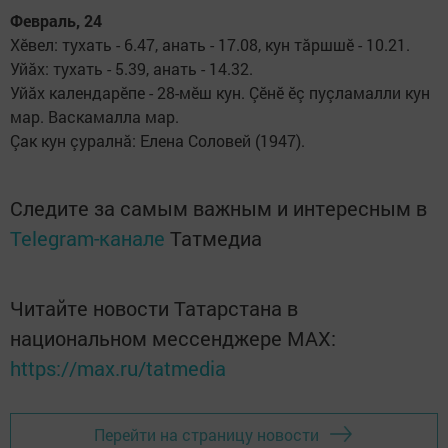
Февраль, 24
Хӗвел: тухать - 6.47, анать - 17.08, кун тăршшӗ - 10.21.
Уйăх: тухать - 5.39, анать - 14.32.
Уйăх календарӗпе - 28-мӗш кун. Çӗнӗ ӗç пуçламалли кун
мар. Васкамалла мар.
Çак кун çуралнă: Елена Соловей (1947).
Следите за самым важным и интересным в
Telegram-канале
Татмедиа
Читайте новости Татарстана в
национальном мессенджере MАХ:
https://max.ru/tatmedia
Перейти на страницу новости