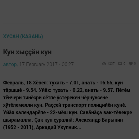
ХУСАН (КАЗАНЬ)
Кун хыççăн кун
автор,
17 February 2017 - 06:27
1237
0
0
Февраль, 18 Хӗвел: тухать - 7.01, анать - 16.55, кун
тăршшӗ - 9.54. Уйăх: тухать - 0.22, анать - 9.57. Пӗтӗм
тӗнчери ти­нӗс­ри сӗтпе ӳстерекен чӗрчунсене
хӳтӗлемелли кун. Раççей транспорт поли­цийӗн кунӗ.
Уйăх календарӗпе - 22-мӗш кун. Савăнăçа вак-тӗвекре
шырамалла. Çак кун çуралнă: Алек­сандр Барыкин
(1952 - 2011), Аркадий Укупник...