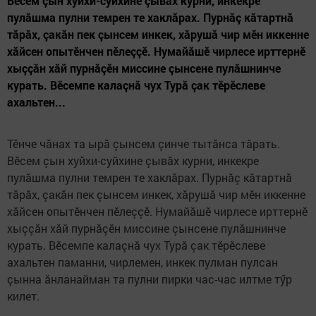
Вӗсем çын хуйхи-суйхине çывăх курни, инкекре
пулăшма пулни темрен те хаклăрах. Пурнăç кăтартнă
тăрăх, çакăн пек çынсем инкек, хăрушă чир мӗн иккенне
хăйсен опытӗнчен пӗлеççӗ. Нумайăшӗ чирлесе ирттернӗ
хыççăн хăй пурнăçӗн миссине çынсене пулăшнинче
курать. Вӗсемпе калаçнă чух Турă çак тӗрӗслеве
ахальтен...
Тӗнче чăнах та ырă çынсем çинче тытăнса тăрать.
Вӗсем çын хуйхи-суйхине çывăх курни, инкекре
пулăшма пулни темрен те хаклăрах. Пурнăç кăтартнă
тăрăх, çакăн пек çынсем инкек, хăрушă чир мӗн иккенне
хăйсен опытӗнчен пӗлеççӗ. Нумайăшӗ чирлесе ирттернӗ
хыççăн хăй пурнăçӗн миссине çынсене пулăшнинче
курать. Вӗсемпе калаçнă чух Турă çак тӗрӗслеве
ахальтен паманни, чирлемен, инкек пулман пулсан
çынна ăнланайман та пулни пирки час-час илтме тӳр
килет.