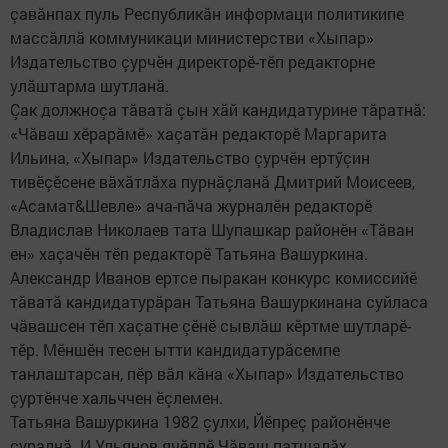
çавăнпах пуль Республикăн информаци политикипе
массăллă коммуникаци министерстви «Хыпар»
Издательство çурчӗн директорӗ-тӗп редакторне
улăштарма шутланă.
Çак должноçа тăватă çын хăй кандидатурине тăратнă:
«Чăваш хӗрарăмӗ» хаçатăн редакторӗ Маргарита
Ильина, «Хыпар» Издательство çурчӗн ертӳçин
тивӗçӗсене вăхăтлăха пурнăçланă Дмитрий Моисеев,
«Асамат&Шевле» ача-пăча журналӗн редакторӗ
Владислав Николаев тата Шупашкар районӗн «Тăван
ен» хаçачӗн тӗп редакторӗ Татьяна Вашуркина.
Александр Иванов ертсе пыракан конкурс комиссийӗ
тăватă кандидатурăран Татьяна Вашуркинана суйласа
чăвашсен тӗп хаçатне çӗнӗ сывлăш кӗртме шутларӗ-
тӗр. Мӗншӗн тесен ытти кандидатурăсемпе
танлаштарсан, пӗр вăл кăна «Хыпар» Издательство
çуртӗнче хальччен ӗçлемен.
Татьяна Вашуркина 1982 çулхи, Йӗпреç районӗнче
çуралнă. И.Ульянов ячӗллӗ Чăваш патшалăх