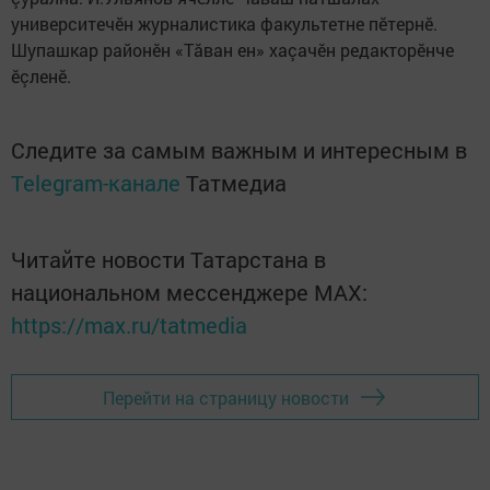
университечӗн журналистика факультетне пӗтернӗ.
Шупашкар районӗн «Тăван ен» хаçачӗн редакторӗнче
ӗçленӗ.
Следите за самым важным и интересным в
Telegram-канале
Татмедиа
Читайте новости Татарстана в
национальном мессенджере MАХ:
https://max.ru/tatmedia
Перейти на страницу новости