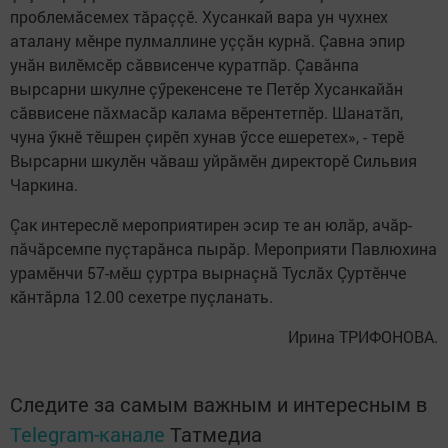
проблемăсемех тăраççӗ. Хусанкай вара ун чухнех
аталану мӗнре пулмаллине уççăн курнă. Çавна эпир
унăн вилӗмсӗр сăввисенче куратпăр. Çавăнпа
вырсарни шкулне çӳрекенсене те Петӗр Хусанкайăн
сăввисене пăхмасăр калама вӗрентетпӗр. Шанатăп,
чуна ӳкнӗ тӗшрен çирӗп хунав ӳссе ешеретех», - терӗ
Вырсарни шкулӗн чăваш уйрăмӗн директорӗ Сильвия
Чаркина.
Çак интереслӗ мероприятирен эсир те ан юлăр, ачăр-
пăчăрсемпе пуçтарăнса пырăр. Мероприяти Павлюхина
урамӗнчи 57-мӗш çуртра вырнаçнă Туслăх Çуртӗнче
кăнтăрла 12.00 сехетре пуçланать.
Ирина ТРИФОНОВА.
Следите за самым важным и интересным в
Telegram-канале
Татмедиа