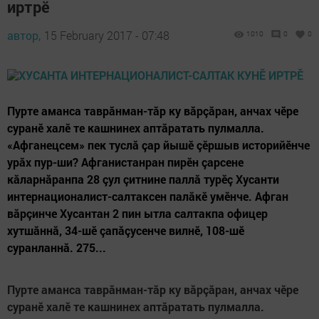
иртрӗ
автор,
15 February 2017 - 07:48
1010
0
0
Пурте аманса таврăнман-тăр ку вăрçăран, анчах чӗре
суранӗ халӗ те кашнинех аптăратать пулмалла.
«Афганецсем» пек туслă çар йышӗ çӗршыв историйӗнче
урăх пур-ши? Афганистанран пирӗн çарсене
кăларнăранпа 28 çул çитнине паллă турӗç Хусанти
интернационалист-салтаксен палăкӗ умӗнче. Афган
вăрçинче Хусантан 2 пин ытла салтакпа офицер
хутшăннă, 34-шӗ çапăçусенче вилнӗ, 108-шӗ
суранланнă. 275...
Пурте аманса таврăнман-тăр ку вăрçăран, анчах чӗре
суранӗ халӗ те кашнинех аптăратать пулмалла.