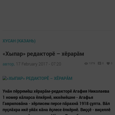
ХУСАН (КАЗАНЬ)
«Хыпар» редакторӗ – хӗрарăм
автор,
17 February 2017 - 07:20
1379
0
0
Унăн пӗрремӗш хӗрарăм-редакторӗ Агафия Николаева
1 номер кăларса ӗлкӗрнӗ, иккӗмӗшне - Агафья
Гавриловăна - хӗрлисем персе пăрахнă 1918 çулта. Вăл
пуçлăхра икӗ уйăх кăна ӗçлесе ӗлкӗрнӗ. Виççӗ - виçеллӗ