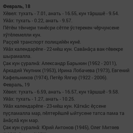
Февраль, 18
Хӗвел: тухать - 7.01, анать - 16.55, кун тăршшӗ - 9.54.
Уйăх: тухать - 0.22, анать - 9.57.
Пӗтӗм тӗнчери ти­нӗс­ри сӗтпе ӳстерекен чӗрчунсене
хӳтӗлемелли кун.
Раççей транспорт поли­цийӗн кунӗ.
Уйăх календарӗпе - 22-мӗш кун. Савăнăçа вак-тӗвекре
шырамалла.
Çак кун çуралнă: Алек­сандр Барыкин (1952 - 2011),
Аркадий Укупник (1953), Ирина Лобачева (1973), Евгений
Кафельников (1974), Петӗр Ялгир (1922 - 2006).
Февраль, 19
Хӗвел: тухать - 6.59, анать - 16.57, кун тăршшӗ - 9.58.
Уйăх: тухать - 1.27, анать - 10.25.
Уйăх календарӗпе - 23-мӗш кун. Кăткăс ӗçсене
пуçламалла мар, пӗлтерӗшлӗ ыйтусене татса пама та
ăнăçлă кун мар.
Çак кун çуралнă: Юрий Антонов (1945), Олег Митяев