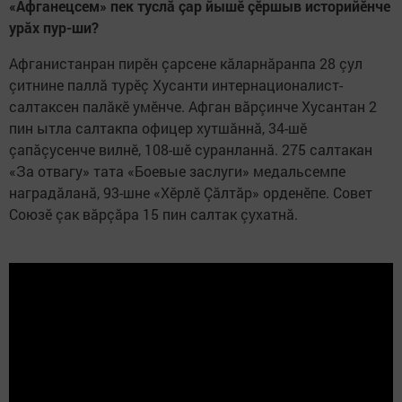
«Афганецсем» пек туслă çар йышӗ çӗршыв историйӗнче
урăх пур-ши?
Афганистанран пирӗн çарсене кăларнăранпа 28 çул
çитнине паллă турӗç Хусанти интернационалист-
салтаксен палăкӗ умӗнче. Афган вăрçинче Хусантан 2
пин ытла салтакпа офицер хутшăннă, 34-шӗ
çапăçусенче вилнӗ, 108-шӗ суранланнă. 275 салтакан
«За отвагу» тата «Боевые заслуги» медальсемпе
наградăланă, 93-шне «Хӗрлӗ Çăлтăр» орденӗпе. Совет
Союзӗ çак вăрçăра 15 пин салтак çухатнă.