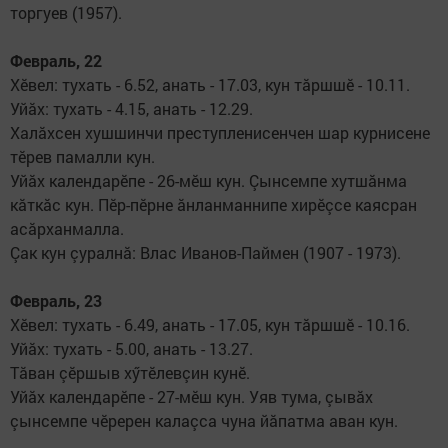
торгуев (1957).
Февраль, 22
Хӗвел: тухать - 6.52, анать - 17.03, кун тăршшӗ - 10.11.
Уйăх: тухать - 4.15, анать - 12.29.
Халăхсен хушшинчи прес­­тупленисенчен шар кур­­ни­сене
тӗрев памалли кун.
Уйăх календарӗпе - 26-мӗш кун. Çынсемпе хутшăнма
кăткăс кун. Пӗр-пӗрне ăнлан­маннипе хирӗçсе каясран
асăр­ханмалла.
Çак кун çуралнă: Влас Ива­нов-Паймен (1907 - 1973).
Февраль, 23
Хӗвел: тухать - 6.49, анать - 17.05, кун тăршшӗ - 10.16.
Уйăх: тухать - 5.00, анать - 13.27.
Тăван çӗршыв хӳтӗлевçин кунӗ.
Уйăх календарӗпе - 27-мӗш кун. Уяв тума, çывăх
çынсемпе чӗререн калаçса чуна йăпатма аван кун.