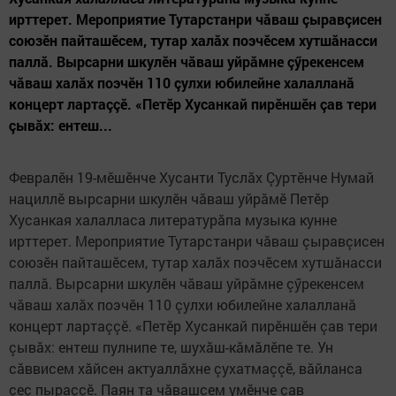
ирттерет. Мероприятие Тутарстанри чăваш çыравçисен
союзӗн пайташӗсем, тутар халăх поэчӗсем хутшăнасси
паллă. Вырсарни шкулӗн чăваш уйрăмне çӳрекенсем
чăваш халăх поэчӗн 110 çулхи юбилейне халалланă
концерт лартаççӗ. «Петӗр Хусанкай пирӗншӗн çав тери
çывăх: ентеш...
Февралӗн 19-мӗшӗнче Хусанти Туслăх Çуртӗнче Нумай
нациллӗ вырсарни шкулӗн чăваш уйрăмӗ Петӗр
Хусанкая халалласа литературăпа музыка кунне
ирттерет. Мероприятие Тутарстанри чăваш çыравçисен
союзӗн пайташӗсем, тутар халăх поэчӗсем хутшăнасси
паллă. Вырсарни шкулӗн чăваш уйрăмне çӳрекенсем
чăваш халăх поэчӗн 110 çулхи юбилейне халалланă
концерт лартаççӗ. «Петӗр Хусанкай пирӗншӗн çав тери
çывăх: ентеш пулнипе те, шухăш-кăмăлӗпе те. Ун
сăввисем хăйсен актуаллăхне çухатмаççӗ, вăйланса
çеç пыраççӗ. Паян та чăвашсем умӗнче çав