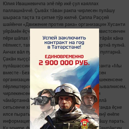
Юлия Ивашкевичпа эпӗ пӗр икӗ çул каяллах
паллашнăччӗ. Çывăх тăван ракпа чирлесен пулăшу
шыраса таçта та çитме тӳр килчӗ. Çапла Раççей
шайӗнчи «Движение против рака» организацин Хусанти
уйрăмӗн ӗçченӗсемпе паллашма тиврӗ. Активистсенчен
пӗри шăпах Юлияччӗ. Рак çинчен вăл сăмах тăрăх кăна
пӗлмест, тахçан ăна çак хăрушă диагноза лартнă пулнă.
Анчах вăл пуç усман, хăрушă чире çӗнтерме пултарнă.
Çакăн хыççăн вăл хăй пурнăçне чирлисене
пулăшассине халалланă. Пӗр çул каялла Хусанта «Мы
вместе - Без бергэ» пациентсемпе волонтерсен
организацине йӗркелесе янă, вăл ракпа кӗрешекенсене
пӗрлештерсе тăрать. Организацире чиртен сывалнисем,
чирлекенсен çемье пайташӗсем, юлташӗсем
чăмăртаннă. Паян вăл активлă ӗçлет, социаллă
сетьсенче хăйсен страницисене уçса пропаганда ӗçне
илсе пырать. Диагноз лартнă çынсене сипленӳ енӗпе
информаципе тивӗçтерет, психологилле пулăшу парать.
Ку эрнере, февралӗн 13-мӗ­шӗнче «Ак Барс» Çамрăксен