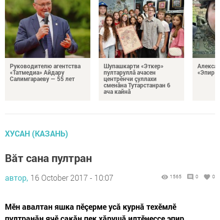
Руководителю агентства
Шупашкарти «Эткер»
Алекса
«Татмедиа» Айдару
пултаруллă ачасен
«Эпир ç
Салимгараеву — 55 лет
центрӗнчи çуллахи
сменăна Тутарстанран 6
ача кайнă
ХУСАН (КАЗАНЬ)
Вăт сана пултран
автор,
16 October 2017 - 10:07
1565
0
0
Мӗн авалтан яшка пӗçерме усă курнă техӗмлӗ
пултранăн ячӗ çакăн пек хăрушă илтӗнессе эпир