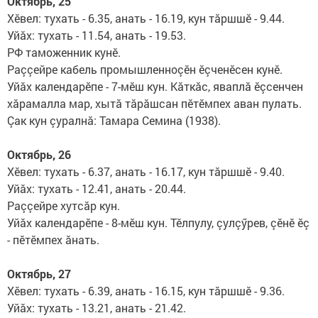
Октябрь, 25
Хӗвел: тухать - 6.35, анать - 16.19, кун тăршшӗ - 9.44.
Уйăх: тухать - 11.54, анать - 19.53.
РФ таможенник кунӗ.
Раççейре кабель промыш­ленноçӗн ӗçченӗсен кунӗ.
Уйăх календарӗпе - 7-мӗш кун. Кăткăс, яваплă ӗçсенчен
хăрамалла мар, хытă тăрăшсан пӗтӗмпех аван пулать.
Çак кун çуралнă: Тамара Се­мина (1938).
Октябрь, 26
Хӗвел: тухать - 6.37, анать - 16.17, кун тăршшӗ - 9.40.
Уйăх: тухать - 12.41, анать - 20.44.
Раççейре хутсăр кун.
Уйăх календарӗпе - 8-мӗш кун. Тӗлпулу, çулçӳрев, çӗнӗ ӗç
- пӗтӗмпех ăнать.
Октябрь, 27
Хӗвел: тухать - 6.39, анать - 16.15, кун тăршшӗ - 9.36.
Уйăх: тухать - 13.21, анать - 21.42.