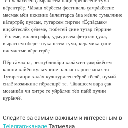
тӗп халăхӗсен çамрăкӗсем наци эрешӗсене тума
вӗрентрӗç. Чăваш хӗрӗсем фестиваль çамрăкӗсене
масмак мӗн иккенне ăнлантарса ăна мӗнле тумаллине
кăтартрӗç пулсан, тутарсем тиртен «Ӗçпăçмак»
виçкӗтеслӗх çӗлеме, тюбетей çине тутар тӗррине
тӗрлеме, каллиграфи, удмуртсем фетртан çуха,
вырăссем оберег-пуканесем тума, керамика çине
илемлетме вӗрентрӗç.
Пӗр сăмахпа, республикăри халăхсен çамрăкӗсем
кашни хăйӗн культурипе паллаштарни чăнах та
Тутарстанри халăх культурисен тӗрлӗ тӗслӗ, нумай
енлӗ мозаикине пӗрлешрӗ те. Чăвашсем вара çак
мозаикăн чи хитре те уйрăлми тӗп пайӗ пулни
курăнчӗ.
Следите за самым важным и интересным в
Telegram-канале
Татмедиа