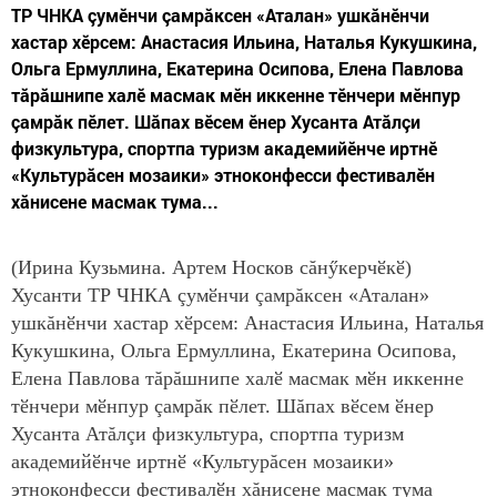
ТР ЧНКА çумӗнчи çамрăксен «Аталан» ушкăнӗнчи
хастар хӗрсем: Анастасия Ильина, Наталья Кукушкина,
Ольга Ермуллина, Екатерина Осипова, Елена Павлова
тăрăшнипе халӗ масмак мӗн иккенне тӗнчери мӗнпур
çамрăк пӗлет. Шăпах вӗсем ӗнер Хусанта Атăлçи
физкультура, спортпа туризм академийӗнче иртнӗ
«Культурăсен мозаики» этноконфесси фестивалӗн
хăнисене масмак тума...
(Ирина Кузьмина. Артем Носков сăнӳкерчӗкӗ)
Хусанти ТР ЧНКА çумӗнчи çамрăксен «Аталан»
ушкăнӗнчи хастар хӗрсем: Анастасия Ильина, Наталья
Кукушкина, Ольга Ермуллина, Екатерина Осипова,
Елена Павлова тăрăшнипе халӗ масмак мӗн иккенне
тӗнчери мӗнпур çамрăк пӗлет. Шăпах вӗсем ӗнер
Хусанта Атăлçи физкультура, спортпа туризм
академийӗнче иртнӗ «Культурăсен мозаики»
этноконфесси фестивалӗн хăнисене масмак тума