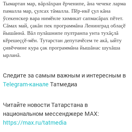
Тымартан мар, вăрлăхран ӗрченипе, ăна чечеке ларма
памалла мар, çулсах тăмалла. Пӗр-икӗ çул кăна
ӳсекенскер вара нимӗнле химикат сапмасăрах пӗтет.
Сăмах май, çакăн пек программăна Ленинград облаçӗ
йышăннă. Вăл пулăшнипе пултранпа унта тухăçлă
кӗрешеççӗ-мӗн. Тутарстан депутачӗсем те акă, ыйту
çивӗччине кура çак программăна йышăнас шухăша
ырланă.
Следите за самым важным и интересным в
Telegram-канале
Татмедиа
Читайте новости Татарстана в
национальном мессенджере MАХ:
https://max.ru/tatmedia