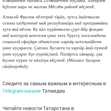
8-мӗшӗнчен тытăнса 25-мӗшӗччен пуçланă. Хатӗрлев
ӗçӗсене вара чи малтан Мӗслӗм районӗ вӗçленӗ.
Алексей Фролов пӗлтернӗ тăрăх, хутса ăшăтмалли
сезона хатӗрленнӗ май республикăра икӗ программăна
хута янă вӗсем. Ку вăл пурăнмалли çурт-йӗр фондне
икӗ контурлă котелсем çине тата Уруссу поселокӗнчи
социаллă сферăри объектсене харпăр котельнăйсем
çине куçарасси. Çаплах Хусанта та харпăр ăшă пункчӗ
çине куçарас ӗçе пурнăçланă. Палăртса хăварар, çак
ӗçсене пурне те вăхăтра вӗçленӗ. (Михаил Захаров
сăнӳкерчӗкӗ).
Следите за самым важным и интересным в
Telegram-канале
Татмедиа
Читайте новости Татарстана в