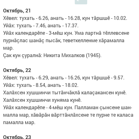
Октябрь, 21
Хӗвел: тухать - 6.26, анать - 16.28, кун тăршшӗ - 10.02.
Уйăх: тухать - 7.46, анать - 17.37.
Уйăх календарӗпе - 3-мӗш кун. Ума лартнă тӗллевсене
пурнăçлас шанăç пысăк, те­вет­келленме хăрамалла
мар.
Çак кун çуралнă: Никита Михалков (1945).
Октябрь, 22
Хӗвел: тухать - 6.29, анать - 16.26, кун тăршшӗ - 9.57.
Уйăх: тухать - 8.54, анать - 18.02.
Халăхсен хушшинчи тытăн­чăклă калаçакансен кунӗ.
Халăхсен хушшинчи хуня­ма кунӗ.
Уйăх календарӗпе - 4-мӗш кун. Палламан çынсене шан­
малла мар, хăвăрăн вăрт­тăнлăхсене те пурне те каласа
памалла мар.
Октябрь, 23