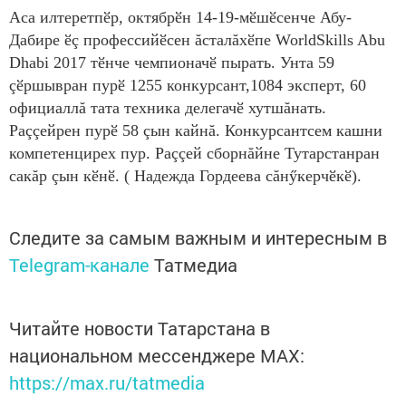
Аса илтеретпӗр, октябрӗн 14-19-мӗшӗсенче Абу-
Дабире ӗç профессийӗсен ăсталăхӗпе WorldSkills Abu
Dhabi 2017 тӗнче чемпионачӗ пырать. Унта 59
çӗршывран пурӗ 1255 конкурсант,1084 эксперт, 60
официаллă тата техника делегачӗ хутшăнать.
Раççейрен пурӗ 58 çын кайнă. Конкурсантсем кашни
компетенцирех пур. Раççей сборнăйне Тутарстанран
сакăр çын кӗнӗ. ( Надежда Гордеева сăнӳкерчӗкӗ).
Следите за самым важным и интересным в
Telegram-канале
Татмедиа
Читайте новости Татарстана в
национальном мессенджере MАХ:
https://max.ru/tatmedia