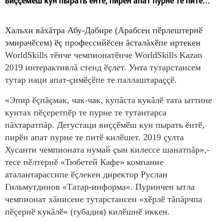
виççӗмӗш кун пырать ӗнтӗ, пирӗн апат пурне те питӗ...
Хальхи вăхăтра Абу-Дабире (Арабсен пӗрлештернӗ
эмирачӗсем) ӗç профессийӗсен ăсталăхӗпе иртекен
WorldSkills тӗнче чемпионатӗнче WorldSkills
Kazan
2019 интерактивлă стенд ӗçлет. Унта тутарстансем
тутар наци апат-çимӗçӗпе те паллаштараççӗ.
«Эпир ӗçпăçмак, чак-чак, купăста кукăлӗ тата ыттине
кунтах пӗçеретпӗр те пурне те тутантарса
пăхтаратпăр. Дегустаци виççӗмӗш кун пырать ӗнтӗ,
пирӗн апат пурне те питӗ килӗшет. 2019 çулта
Хусанти чемпионата нумай çын килессе шанатпăр»,-
тесе пӗлтернӗ «Тюбетей Кафе» компание
аталантарассипе ӗçлекен директор Руслан
Гильмутдинов «Татар-информа». Пуринчен ытла
чемпионат хăнисене тутарстансен «хӗрлӗ тăпăрчпа
пӗçернӗ кукăлӗ» (губадия) килӗшнӗ иккен.