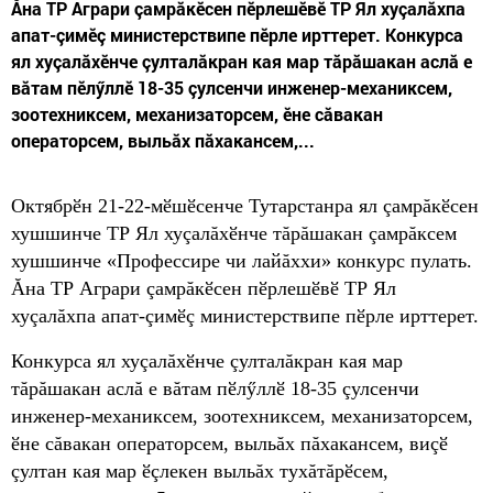
Ăна ТР Аграри çамрăкӗсен пӗрлешӗвӗ ТР Ял хуçалăхпа
апат-çимӗç министерствипе пӗрле ирттерет. Конкурса
ял хуçалăхӗнче çулталăкран кая мар тăрăшакан аслă е
вăтам пӗлӳллӗ 18-35 çулсенчи инженер-механиксем,
зоотехниксем, механизаторсем, ӗне сăвакан
операторсем, выльăх пăхакансем,...
Октябрӗн 21-22-мӗшӗсенче Тутарстанра ял çамрăкӗсен
хушшинче ТР Ял хуçалăхӗнче тăрăшакан çамрăксем
хушшинче «Профессире чи лайăххи» конкурс пулать.
Ăна ТР Аграри çамрăкӗсен пӗрлешӗвӗ ТР Ял
хуçалăхпа апат-çимӗç министерствипе пӗрле ирттерет.
Конкурса ял хуçалăхӗнче çулталăкран кая мар
тăрăшакан аслă е вăтам пӗлӳллӗ 18-35 çулсенчи
инженер-механиксем, зоотехниксем, механизаторсем,
ӗне сăвакан операторсем, выльăх пăхакансем, виçӗ
çултан кая мар ӗçлекен выльăх тухăтăрӗсем,