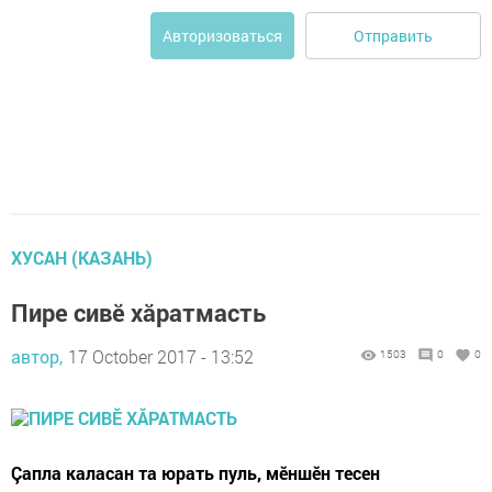
Отправить
Авторизоваться
ХУСАН (КАЗАНЬ)
Пире сивӗ хăратмасть
автор,
17 October 2017 - 13:52
1503
0
0
Çапла каласан та юрать пуль, мӗншӗн тесен