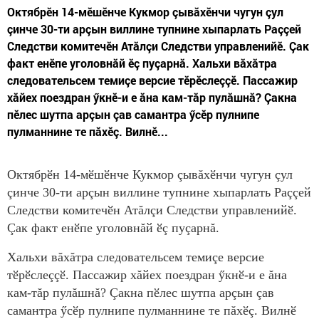
Октябрӗн 14-мӗшӗнче Кукмор çывăхӗнчи чугун çул
çинче 30-ти арçын виллине тупнине хыпарлать Раççей
Следстви комитечӗн Атăлçи Следстви управленийӗ. Çак
факт енӗпе уголовнăй ӗç пуçарнă. Хальхи вăхăтра
следовательсем темиçе версие тӗрӗслеççӗ. Пассажир
хăйех поездран ӳкнӗ-и е ăна кам-тăр пулăшнă? Çакна
пӗлес шутпа арçын çав самантра ӳсӗр пулнипе
пулманнине те пăхӗç. Вилнӗ...
Октябрӗн 14-мӗшӗнче Кукмор çывăхӗнчи чугун çул
çинче 30-ти арçын виллине тупнине хыпарлать Раççей
Следстви комитечӗн Атăлçи Следстви управленийӗ.
Çак факт енӗпе уголовнăй ӗç пуçарнă.
Хальхи вăхăтра следовательсем темиçе версие
тӗрӗслеççӗ. Пассажир хăйех поездран ӳкнӗ-и е ăна
кам-тăр пулăшнă? Çакна пӗлес шутпа арçын çав
самантра ӳсӗр пулнипе пулманнине те пăхӗç. Вилнӗ