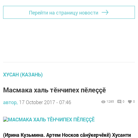
Перейти на страницу новости
ХУСАН (КАЗАНЬ)
Масмака халь тӗнчипех пӗлеççӗ
автор,
17 October 2017 - 07:46
1285
0
0
(Ирина Кузьмина. Артем Носков сăнӳкерчӗкӗ) Хусанти