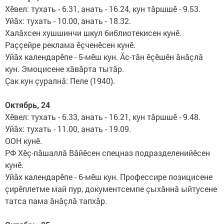
Хӗвел: тухать - 6.31, анать - 16.24, кун тăршшӗ - 9.53.
Уйăх: тухать - 10.00, анать - 18.32.
Халăхсен хушшинчи шкул библиотекисен кунӗ.
Раççейре реклама ӗçче­нӗ­сен кунӗ.
Уйăх календарӗпе - 5-мӗш кун. Ăс-тăн ӗçӗшӗн ăнăçлă
кун. Эмоцисене хăвăрта тытăр.
Çак кун çуралнă: Пеле (1940).
Октябрь, 24
Хӗвел: тухать - 6.33, анать - 16.21, кун тăршшӗ - 9.48.
Уйăх: тухать - 11.00, анать - 19.09.
ООН кунӗ.
РФ Хӗç-пăшаллă Вăйӗсен спецназ подразделенийӗсен
кунӗ.
Уйăх календарӗпе - 6-мӗш кун. Профессире по­зи­ци­сене
çирӗплетме май пур, до­кументсемпе çыхăннă ый­ту­сене
татса пама ăнăçлă тапхăр.