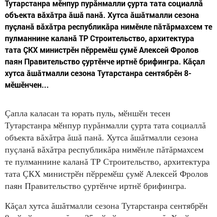
Тутарстанра мӗнпур пурăнмалли çурта тата социаллă
объекта вăхăтра ăшă панă. Хутса ăшăтмалли сезона
пуçланă вăхăтра республикăра нимӗнле пăтăрмахсем те
пулманнине каланă ТР Строительство, архитектура
тата ÇКХ министрӗн пӗрремӗш çумӗ Алексей Фролов
паян Правительство çуртӗнче иртнӗ брифингра. Кăçал
хутса ăшăтмалли сезона Тутарстанра сентябрӗн 8-
мӗшӗнчен...
Çапла каласан та юрать пуль, мӗншӗн тесен
Тутарстанра мӗнпур пурăнмалли çурта тата социаллă
объекта вăхăтра ăшă панă. Хутса ăшăтмалли сезона
пуçланă вăхăтра республикăра нимӗнле пăтăрмахсем
те пулманнине каланă ТР Строительство, архитектура
тата ÇКХ министрӗн пӗрремӗш çумӗ Алексей Фролов
паян Правительство çуртӗнче иртнӗ брифингра.
Кăçал хутса ăшăтмалли сезона Тутарстанра сентябрӗн