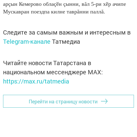
арçын Кемерово облаçӗн çынни, вăл 5-ри хӗр ачипе
Мускавран поездпа килне таврăнни паллă.
Следите за самым важным и интересным в
Telegram-канале
Татмедиа
Читайте новости Татарстана в
национальном мессенджере MАХ:
https://max.ru/tatmedia
Перейти на страницу новости