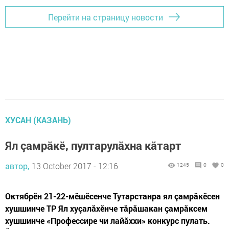
Перейти на страницу новости
ХУСАН (КАЗАНЬ)
Ял çамрăкӗ, пултарулăхна кăтарт
автор,
13 October 2017 - 12:16
1245
0
0
Октябрӗн 21-22-мӗшӗсенче Тутарстанра ял çамрăкӗсен
хушшинче ТР Ял хуçалăхӗнче тăрăшакан çамрăксем
хушшинче «Профессире чи лайăххи» конкурс пулать.