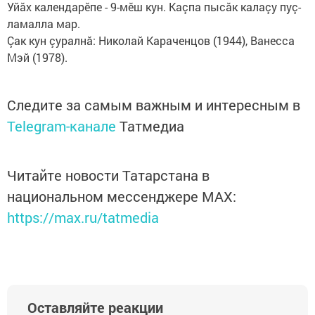
Уйăх календарӗпе - 9-мӗш кун. Каçпа пысăк калаçу пуç­
ламалла мар.
Çак кун çуралнă: Николай Ка­раченцов (1944), Ванесса
Мэй­ (1978).
Следите за самым важным и интересным в
Telegram-канале
Татмедиа
Читайте новости Татарстана в
национальном мессенджере MАХ:
https://max.ru/tatmedia
Оставляйте реакции