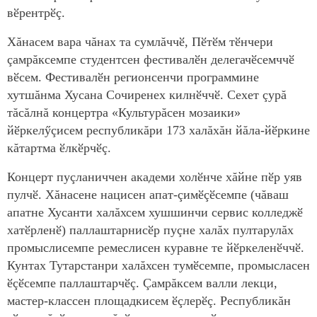
вӗрентрӗç.
Хăнасем вара чăнах та сумлăччӗ, Пӗтӗм тӗнчери
çамрăксемпе студентсен фестивалӗн делегачӗсемччӗ
вӗсем. Фестивалӗн регионсенчи программине
хутшăнма Хусана Сочиренех килнӗччӗ. Сехет çурă
тăсăлнă концертра «Культурăсен мозаики»
йӗркелӳçисем республикăри 173 халăхăн йăла-йӗркине
кăтартма ӗлкӗрчӗç.
Концерт пуçланиччен академи холӗнче хăйне пӗр уяв
пулчӗ. Хăнасене нацисен апат-çимӗçӗсемпе (чăваш
апатне Хусанти халăхсем хушшинчи сервис колледжӗ
хатӗрленӗ) паллаштарнисӗр пуçне халăх пултарулăх
промыслисемпе ремеслисен куравне те йӗркеленӗччӗ.
Кунтах Тутарстанри халăхсен тумӗсемпе, промысласен
ӗçӗсемпе паллаштарчӗç. Çамрăксем валли лекци,
мастер-классен площадкисем ӗçлерӗç. Республикăн