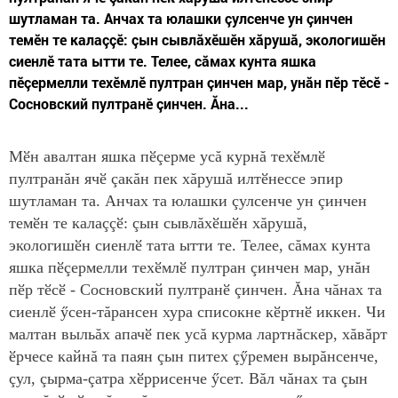
шутламан та. Анчах та юлашки çулсенче ун çинчен
темӗн те калаççӗ: çын сывлăхӗшӗн хăрушă, экологишӗн
сиенлӗ тата ытти те. Телее, сăмах кунта яшка
пӗçермелли техӗмлӗ пултран çинчен мар, унăн пӗр тӗсӗ -
Сосновский пултранӗ çинчен. Ăна...
Мӗн авалтан яшка пӗçерме усă курнă техӗмлӗ
пултранăн ячӗ çакăн пек хăрушă илтӗнессе эпир
шутламан та. Анчах та юлашки çулсенче ун çинчен
темӗн те калаççӗ: çын сывлăхӗшӗн хăрушă,
экологишӗн сиенлӗ тата ытти те. Телее, сăмах кунта
яшка пӗçермелли техӗмлӗ пултран çинчен мар, унăн
пӗр тӗсӗ - Сосновский пултранӗ çинчен. Ăна чăнах та
сиенлӗ ӳсен-тăрансен хура списокне кӗртнӗ иккен. Чи
малтан выльăх апачӗ пек усă курма лартнăскер, хăвăрт
ӗрчесе кайнă та паян çын питех çӳремен вырăнсенче,
çул, çырма-çатра хӗррисенче ӳсет. Вăл чăнах та çын