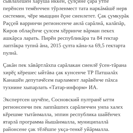
сывлăхӗшӗн хăрушă иккен, çулçине çара ӳтпе
перӗнсен темӗнччен тӳрленмест тата наркăмăшӗ нерв
системин, чӗре мыщцин ӗçне сиенлетет. Çак çумкурăк
Раççей варринчи регионсенче анлă сарăлнă, калăпăр,
Киров облаçӗнче çулсем хӗрринче вăрман пекех
ашкăрса ларать. Пирӗн республикăра та 84 гектар
лаптăкра тупнă ăна, 2015 çулта кăна-ха 69,5 гектарта
пулнă.
Çакăн пек хăвăртлăхпа сарăлакан сиенлӗ ӳсен-тăрана
хирӗç кӗрешес ыйтăва çак кунсенче ТР Патшалăх
Канашӗн депутачӗсем парламент ларăвӗнче пăхса
тухнине хыпарлать «Татар-информ» ИА.
Экспертсен шучӗпе, Сосновский пултранӗ ытти
регионсенчи пек лаппăшпех сарăличчен унпа халех
кӗрешме тытăнмалла, эппин республика шайӗнчех
ятарлă программа йышăнмалла, муниципаллă
районсене çак тӗлӗшпе укçа-тенкӗ уйăрмалла.