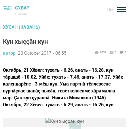
СУВАР
16+
г. Казань
ХУСАН (КАЗАНЬ)
Кун хыççăн кун
автор,
20 October 2017 - 06:55
1032
0
0
Октябрь, 21 Хӗвел: тухать - 6.26, анать - 16.28, кун
тăршшӗ - 10.02. Уйăх: тухать - 7.46, анать - 17.37. Уйăх
календарӗпе - 3-мӗш кун. Ума лартнă тӗллевсене
пурнăçлас шанăç пысăк, те­вет­келленме хăрамалла
мар. Çак кун çуралнă: Никита Михалков (1945).
Октябрь, 22 Хӗвел: тухать - 6.29, анать - 16.26, кун...