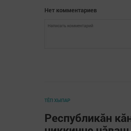
Нет комментариев
ТӖП ХЫПАР
Республикăн кӑ
чиккинче чăваш