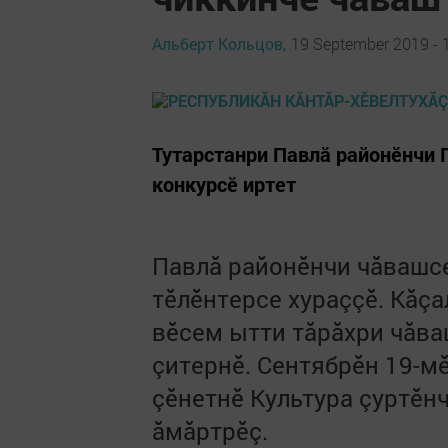
Альберт Кольцов,
19 September 2019 - 
Тутарстанри Павлă районӗнчи 
конкурсӗ иртет
Павлă районӗнчи чăвашсе
тӗлӗнтерсе хураççӗ. Кăçа
вӗсем ытти тăрăхри чăва
çитернӗ. Сентябрӗн 19-
çӗнетнӗ
Культура çуртӗн
ăмăртрӗç.