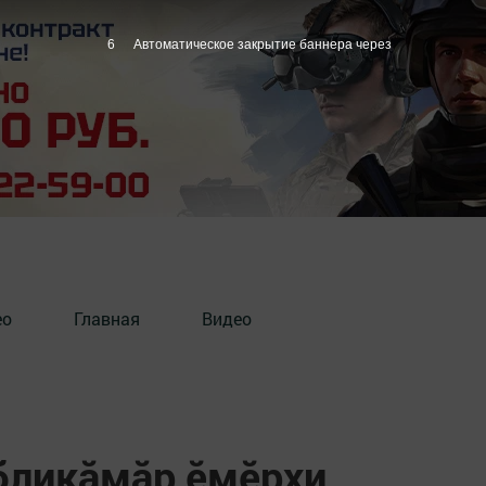
5
Автоматическое закрытие баннера через
ео
Главная
Видео
убликăмăр ӗмӗрхи