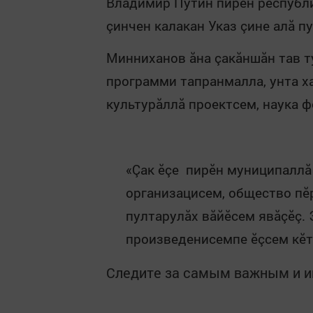
Владимир Путин пирӗн республи
çинчен калакан Указ çине алă пу
Минниханов ăна çакăншăн тав т
программи тапранмалла, унта х
культурăллă проектсем, наука 
«Çак ӗçе пирӗн муниципаллă
организацисем, общество пӗ
пултарулăх вăйӗсем явăçӗç. 
произведенисемпе ӗçсем кӗт
Следите за самым важным и 