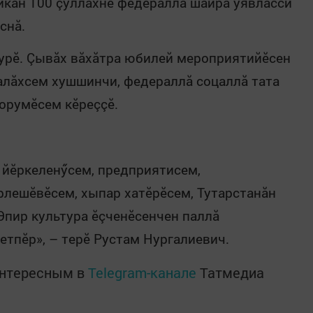
кăн 100 çуллăхне федераллă шайра уявласси
снă.
урӗ. Çывăх вăхăтра юбилей мероприятийӗсен
алăхсем хушшинчи, федераллă соцаллă тата
форумӗсем кӗреççӗ.
 йӗркеленӳсем, предприятисем,
рлешӗвӗсем, хыпар хатӗрӗсем, Тутарстанăн
Эпир культура ӗçченӗсенчен паллă
етпӗр», – терӗ Рустам Нургалиевич.
интересным в
Telegram-канале
Татмедиа