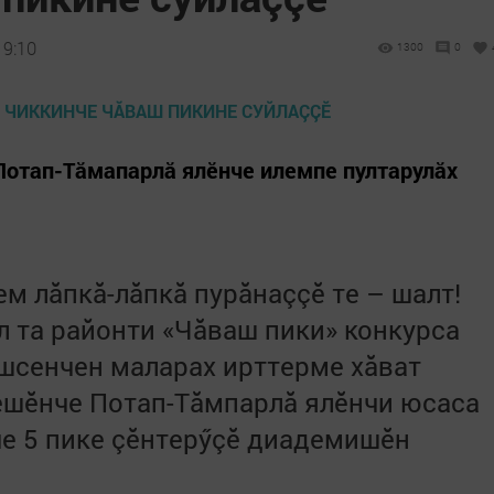
19:10
1300
0
Потап-Тăмапарлă ялӗнче илемпе пултарулăх
м лăпкă-лăпкă пурăнаççӗ те – шалт!
л та районти «Чăваш пики» конкурса
шсенчен маларах ирттерме хăват
мӗшӗнче Потап-Тăмпарлă ялӗнчи
юсаса
че 5 пике çӗнтерӳçӗ диадемишӗн