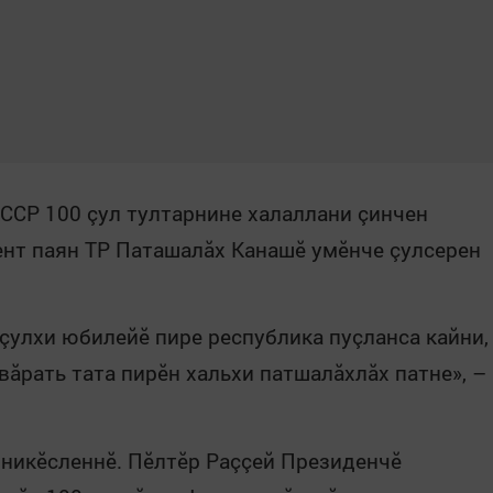
ССР 100 çул тултарнине халаллани çинчен
ент паян ТР Паташалăх Канашӗ умӗнче çулсерен
çулхи юбилейӗ пире республика пуçланса кайни,
авăрать тата пирӗн хальхи патшалăхлăх патне», –
 никӗсленнӗ. Пӗлтӗр Раççей Президенчӗ