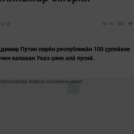
14:18
1207
0
димир Путин пирӗн республикăн 100 çуллăхне
ен калакан Указ çине алă пуснă.