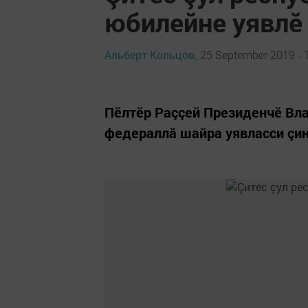
юбилейне уявлӗ
Альберт Кольцов,
25 September 2019 - 
Пӗлтӗр Раççей Президенчӗ Вла
федераллă шайра уявласси çинч