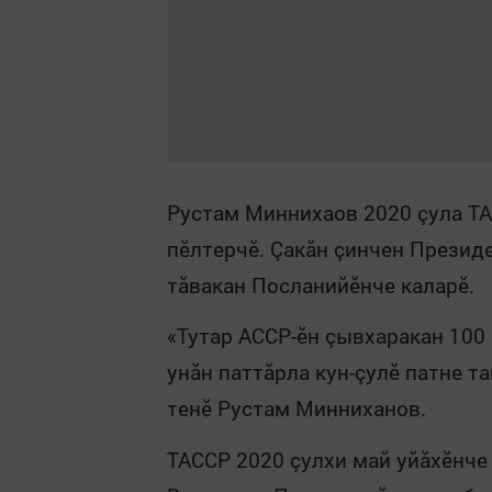
Рустам Миннихаов 2020 çула ТА
пӗлтерчӗ. Çакăн çинчен Презид
тăвакан Посланийӗнче каларӗ.
«Тутар АССР-ӗн çывхаракан 100 
унăн паттăрла кун-çулӗ патне т
тенӗ Рустам Минниханов.
ТАССР 2020 çулхи май уйăхӗнче