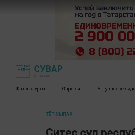
СУВАР
г. Казань
Фотогалереи
Опросы
Актуальное вид
ТӖП ХЫПАР
Çитес çул респ