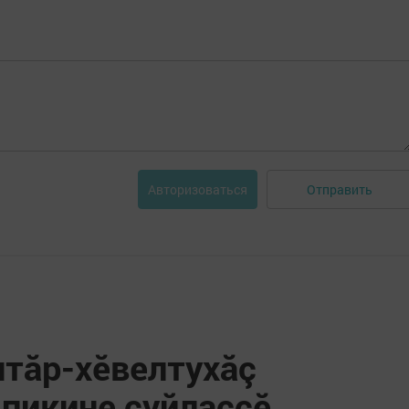
Отправить
Авторизоваться
нтӑр-хӗвелтухӑç
 пикине суйлаççӗ