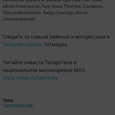
вӗсем Алексеевски, Анат Кама, Пӗкӗлме, Ҫарӑмсан,
Пӑва районӗсенчен. Ăнăçу сунатпăр! (Автор
сăнӳкерчӗкӗсем).
Следите за самым важным и интересным в
Telegram-канале
Татмедиа
Читайте новости Татарстана в
национальном мессенджере MАХ:
https://max.ru/tatmedia
Теги:
ОБРАЗОВАНИЕ