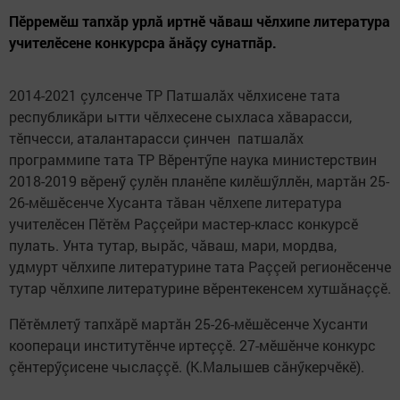
Пӗрремӗш тапхăр урлă иртнӗ чăваш чӗлхипе литература
учителӗсене конкурсра ăнăçу сунатпăр.
2014-2021 çулсенче ТР Патшалăх чӗлхисене тата
республикăри ытти чӗлхесене сыхласа хăварасси,
тӗпчесси, аталантарасси çинчен патшалăх
программипе тата ТР Вӗрентӳпе наука министерствин
2018-2019 вӗренӳ çулӗн планӗпе килӗшӳллӗн, мартăн 25-
26-мӗшӗсенче Хусанта тăван чӗлхепе литература
учителӗсен Пӗтӗм Раççейри мастер-класс конкурсӗ
пулать. Унта тутар, вырăс, чăваш, мари, мордва,
удмурт чӗлхипе литературине тата Раççей регионӗсенче
тутар чӗлхипе литературине вӗрентекенсем хутшăнаççӗ.
Пӗтӗмлетӳ тапхăрӗ мартăн 25-26-мӗшӗсенче Хусанти
коопераци институтӗнче иртеççӗ. 27-мӗшӗнче конкурс
çӗнтерӳçисене чыслаççӗ. (К.Малышев сăнӳкерчӗкӗ).