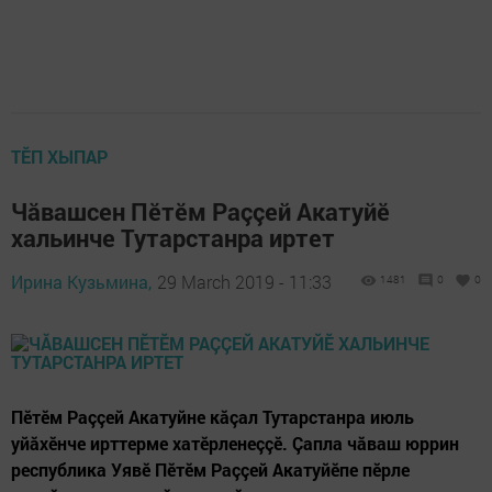
ТӖП ХЫПАР
Чăвашсен Пӗтӗм Раççей Акатуйӗ
хальинче Тутарстанра иртет
Ирина Кузьмина,
29 March 2019 - 11:33
1481
0
0
Пӗтӗм Раççей Акатуйне кăçал Тутарстанра июль
уйăхӗнче ирттерме хатӗрленеççӗ. Çапла чăваш юррин
республика Уявӗ Пӗтӗм Раççей Акатуйӗпе пӗрле