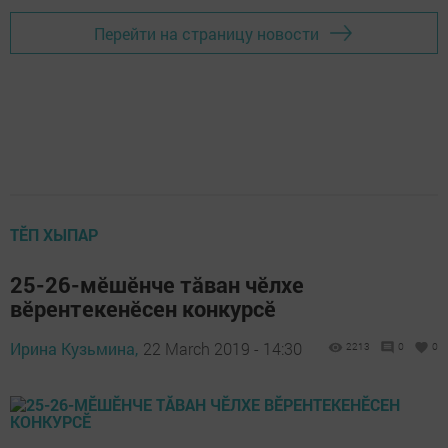
Перейти на страницу новости
ТӖП ХЫПАР
25-26-мӗшӗнче тăван чӗлхе
вӗрентекенӗсен конкурсӗ
Ирина Кузьмина,
22 March 2019 - 14:30
2213
0
0