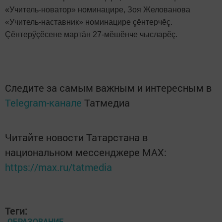
«Учитель-новатор» номинацире, Зоя Желованова
«Учитель-наставник» номинацире çӗнтерчӗç.
Çӗнтерӳçӗсене мартăн 27-мӗшӗнче чысларӗç.
Следите за самым важным и интересным в
Telegram-канале
Татмедиа
Читайте новости Татарстана в
национальном мессенджере MАХ:
https://max.ru/tatmedia
Теги:
ОБРАЗОВАНИЕ