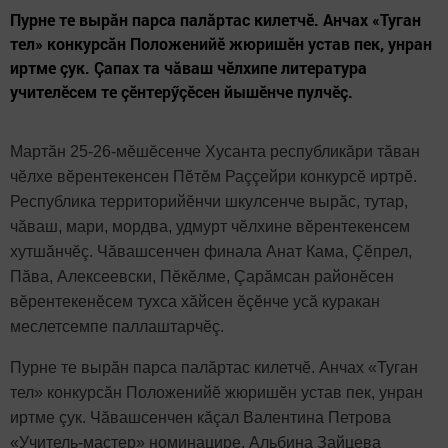
Пурне те вырăн парса палăртас килетчӗ. Анчах «Туган
тел» конкурсăн Положенийӗ жюришӗн устав пек, унран
иртме çук. Çапах та чăваш чӗлхипе литература
учителӗсем те çӗнтерӳçӗсен йышӗнче пулчӗç.
Мартăн 25-26-мӗшӗсенче Хусанта республикăри тăван
чӗлхе вӗрентекенсен Пӗтӗм Раççейри конкурсӗ иртрӗ.
Республика территорийӗнчи шкулсенче вырăс, тутар,
чăваш, мари, мордва, удмурт чӗлхине вӗрентекенсем
хутшăнчӗç. Чăвашсенчен финала Анат Кама, Çӗпрел,
Пăва, Алексеевски, Пӗкӗлме, Çарăмсан районӗсен
вӗрентекенӗсем тухса хăйсен ӗçӗнче усă куракан
меслетсемпе паллаштарчӗç.
Пурне те вырăн парса палăртас килетчӗ. Анчах «Туган
тел» конкурсăн Положенийӗ жюришӗн устав пек, унран
иртме çук. Чăвашсенчен кăçал Валентина Петрова
«Учитель-мастер» номинацире, Альбина Зайцева