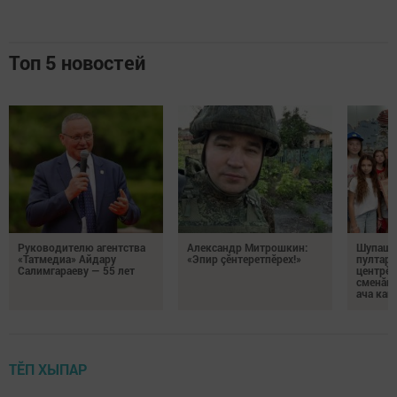
Топ 5 новостей
Руководителю агентства
Александр Митрошкин:
Шупашк
«Татмедиа» Айдару
«Эпир çӗнтеретпӗрех!»
пултару
Салимгараеву — 55 лет
центрӗн
сменăна
ача кай
ТӖП ХЫПАР