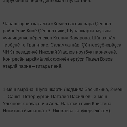
Зарубинăпа пӗрле дипломант пулса тăнă.
Чăваш юррин кăçалхи «Кӗмӗл сасси» вара Çӗпрел
районӗнчи Кивӗ Çӗпрел пики, Шупашкарти музыка
училищинче вӗренекен Ксения Захарова. Шăпах вăл
тивӗçнӗ те Гран-прие. Саламлатпăр! Çӗнтерӳçӗ-юрăçса
ЧНК президенчӗ Николай Угаслов ноутбук парнеленӗ,
Конгресăн ыркăмăллăх фончӗн ертӳçи Павел Вязов
ятарлă парне – гитара панă.
1-мӗш вырăна Шупашкарти Людмила Засыпкина, 2-мӗш
– Санкт- Петербургри Наталия Васильев, 3-мӗш
Ульяновск облаçӗнчи Аслă Нагаткин пики Кристина
Никитина йышăннă. (З. Яковлева сăнӳкерчӗкӗсем).