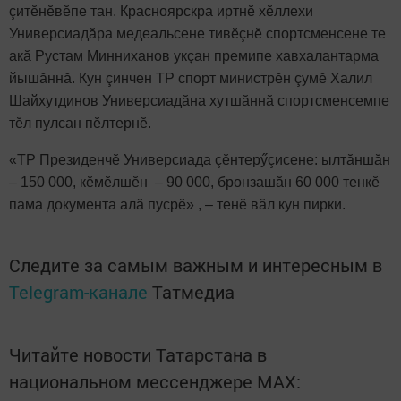
çитӗнӗвӗпе тан. Красноярскра иртнӗ хӗллехи
Универсиадăра медеальсене тивӗçнӗ спортсменсене те
акă Рустам Минниханов укçан премипе хавхалантарма
йышăннă. Кун çинчен ТР спорт министрӗн çумӗ Халил
Шайхутдинов Универсиадăна хутшăннă спортсменсемпе
тӗл пулсан пӗлтернӗ.
«ТР Президенчӗ Универсиада çӗнтерӳçисене: ылтăншăн
– 150 000, кӗмӗлшӗн – 90 000, бронзашăн 60 000 тенкӗ
пама документа алă пусрӗ» , – тенӗ вăл кун пирки.
Следите за самым важным и интересным в
Telegram-канале
Татмедиа
Читайте новости Татарстана в
национальном мессенджере MАХ: