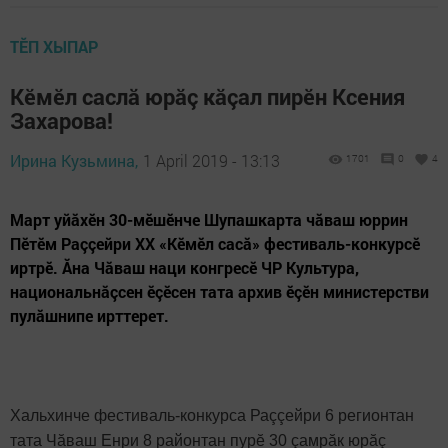
ТӖП ХЫПАР
Кӗмӗл саслă юрăç кăçал пирӗн Ксения
Захарова!
Ирина Кузьмина,
1 April 2019 - 13:13
1701
0
4
Март уйăхӗн 30-мӗшӗнче Шупашкарта чăваш юррин
Пӗтӗм Раççейри XX «Кӗмӗл сасă» фестиваль-конкурсӗ
иртрӗ. Ăна Чăваш наци конгресӗ ЧР Культура,
национальнăçсен ӗçӗсен тата архив ӗçӗн министерстви
пулăшнипе ирттерет.
Хальхинче фестиваль-конкурса Раççейри 6 регионтан
тата Чăваш Енри 8 районтан пурӗ 30 çамрăк юрăç