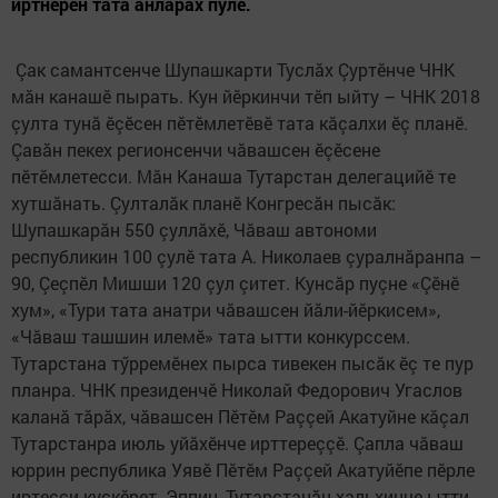
иртнӗрен тата анлăрах пулӗ.
Çак самантсенче Шупашкарти Туслăх Çуртӗнче ЧНК
мăн канашӗ пырать. Кун йӗркинчи тӗп ыйту – ЧНК 2018
çулта тунă ӗçӗсен пӗтӗмлетӗвӗ тата кăçалхи ӗç планӗ.
Çавăн пекех регионсенчи чăвашсен ӗçӗсене
пӗтӗмлетесси. Мăн Канаша Тутарстан делегацийӗ те
хутшăнать. Çулталăк планӗ Конгресăн пысăк:
Шупашкарăн 550 çуллăхӗ, Чăваш автономи
республикин 100 çулӗ тата А. Николаев çуралнăранпа –
90, Çеçпӗл Мишши 120 çул çитет. Кунсăр пуçне «Çӗнӗ
хум», «Тури тата анатри чăвашсен йăли-йӗркисем»,
«Чăваш ташшин илемӗ» тата ытти конкурссем.
Тутарстана тӳрремӗнех пырса тивекен пысăк ӗç те пур
планра. ЧНК президенчӗ Николай Федорович Угаслов
каланă тăрăх, чăвашсен Пӗтӗм Раççей Акатуйне кăçал
Тутарстанра июль уйăхӗнче ирттереççӗ. Çапла чăваш
юррин республика Уявӗ Пӗтӗм Раççей Акатуйӗпе пӗрле
иртесси куçкӗрет. Эппин, Тутарстанăн хальхинче ытти