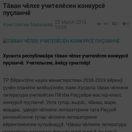
Тăван чӗлхе учителӗсен конкурсӗ
пуçланчӗ
25 March 2019 -
Константин Малышев,
1567
0
0
10:54
Хусанта республикăри тăван чӗлхе учителӗсен конкурсӗ
пуçланчӗ. Учительсем, ăнăçу сунатпăр!
ТР Вӗрентӳпе наука министерствин 2018-2019 вӗренӳ
çулӗн планӗпе килӗшӳллӗн, паян Хусанта тăван чӗлхепе
литература учителӗсен Пӗтӗм Раççейри мастер-класс
конкурсӗ пуçланчӗ. Унта тутар, вырăс, чăваш, мари,
мордва, удмурт чӗлхипе литературине тата Раççей
регионӗсенче тутар чӗлхипе литературине
вӗрентекенсем хутшăнаççӗ. Чăваш чӗлхипе литература
учителӗсен хушшинче финала пурӗ пурӗ 6-ăн тухнă,