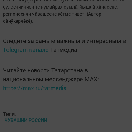
çулсенчинчен те нумайрах сумлă, йышлă хăнасене,
регионсенчи чăвашсене кӗтме тивет. (Автор
сăнӳкерчӗкӗ).
Следите за самым важным и интересным в
Telegram-канале
Татмедиа
Читайте новости Татарстана в
национальном мессенджере MАХ:
https://max.ru/tatmedia
Теги:
ЧУВАШИИ РОССИИ