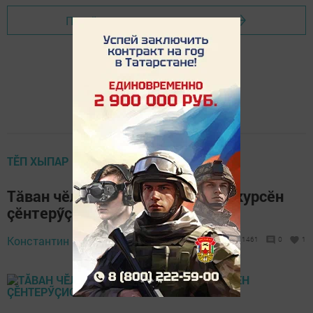
Перейти на страницу новости
ТӖП ХЫПАР
Тăван чӗлхе вӗрентекенсен конкурсӗн
çӗнтерӳçисем
28 March 2019 -
Константин Малышев,
1461
0
1
14:16