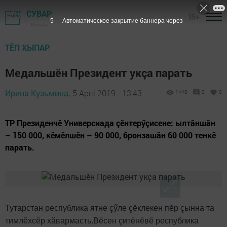
СУВАР
16+
4
Автоматическое закрытие баннера через
г. Казань
ТӖП ХЫПАР
Медальшӗн Президент укçа парать
Ирина Кузьмина,
5 April 2019 - 13:43
1440
0
0
ТР Президенчӗ Универсиада çӗнтерӳçисене: ылтăншăн
– 150 000, кӗмӗлшӗн – 90 000, бронзашăн 60 000 тенкӗ
парать.
Тутарстан республика ятне çӳле çӗклекен пӗр çынна та
тимлӗхсӗр хăвармасть.Вӗсен çитӗнӗвӗ республика