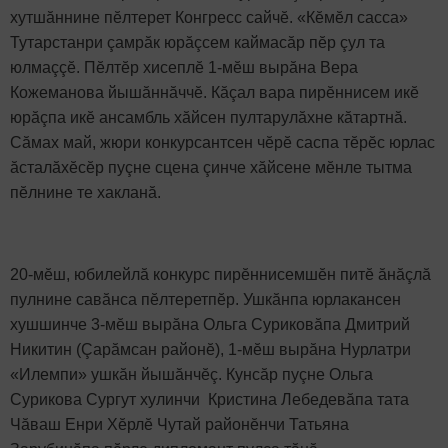
хутшăннине пӗлтерет Конгресс сайчӗ. «Кӗмӗл сасса»
Тутарстанри çамрăк юрăçсем каймасăр пӗр çул та
юлмаççӗ. Пӗлтӗр хисеплӗ 1-мӗш вырăна Вера
Кожеманова йышăннăччӗ. Кăçал вара пирӗннисем икӗ
юрăçпа икӗ ансамбль хăйсен пултарулăхне кăтартнă.
Сăмах май, жюри конкурсантсен чӗрӗ саспа тӗрӗс юрлас
ăсталăхӗсӗр пуçне сцена çинче хăйсене мӗнле тытма
пӗлнине те хакланă.
20-мӗш, юбилейлă конкурс пирӗннисемшӗн питӗ ăнăçлă
пулнине савăнса пӗлтеретпӗр. Ушкăнпа юрлакансен
хушшинче 3-мӗш вырăна Ольга Суриковăпа Дмитрий
Никитин (Çарăмсан районӗ), 1-мӗш вырăна Нурлатри
«Илемпи» ушкăн йышăнчӗç. Кунсăр пуçне Ольга
Сурикова Сургут хулинчи Кристина Лебедевăпа тата
Чăваш Енри Хӗрлӗ Чутай районӗнчи Татьяна