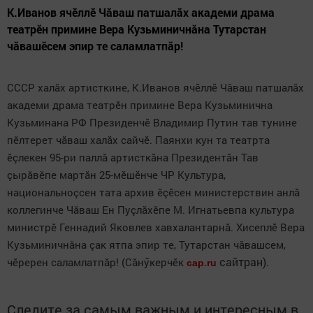
К.Иванов ячӗллӗ Чăваш патшалăх академи драма
театрӗн примине Вера Кузьминичнăна Тутарстан
чăвашӗсем эпир те саламлатпăр!
СССР халăх артисткине, К.Иванов ячӗллӗ Чăваш патшалăх
академи драма театрӗн примине Вера Кузьминична
Кузьминана РФ Президенчӗ Владимир Путин тав тунине
пӗлтерет чăваш халăх сайчӗ. Паянхи кун та театрта
ӗçлекен 95-ри паллă артисткăна Президентăн Тав
çырăвӗпе мартăн 25-мӗшӗнче ЧР Культура,
национальноçсен тата архив ӗçӗсен министерствин анлă
коллегинче Чăваш Ен Пуçлăхӗпе М. Игнатьевпа культура
министрӗ Геннадий Яковлев хавхалантарнă. Хисеплӗ Вера
Кузьминичнăна çак ятпа эпир те, Тутарстан чăвашсем,
сайтран).
чӗререн саламлатпăр! (Сăнӳкерчӗк
cap.ru
Следите за самым важным и интересным в