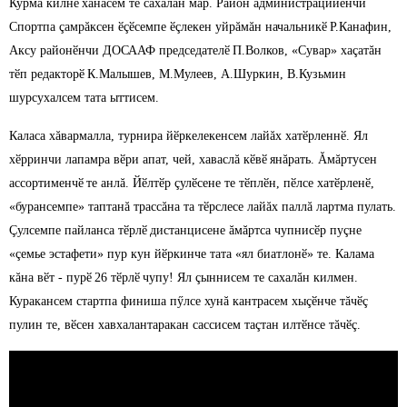
Курма килнӗ
хăнасем те сахалăн мар. Район администрацийӗнчи
Спортпа çамрăксен ӗçӗсемпе ӗçлекен уйрăмăн начальникӗ
Р.Канафин,
Аксу районӗнчи ДОСААФ председателӗ
П.Волков, «Сувар» хаçатăн
тӗп редакторӗ
К.Малышев, М.Мулеев, А.Шуркин, В.Кузьмин
шурсухалсем тата ыттисем.
Каласа хăвармалла, турнира йӗркелекенсем лайăх хатӗрленнӗ. Ял
хӗрринчи лапамра вӗри апат, чей, хаваслă кӗвӗ
янăрать. Ăмăртусен
ассортименчӗ
те анлă. Йӗлтӗр çулӗсене те тӗплӗн, пӗлсе хатӗрленӗ,
«бурансемпе» таптанă трассăна та тӗрслесе лайăх паллă лартма пулать.
Çулсемпе пайланса тӗрлӗ
дистанцисене ăмăртса чупнисӗр пуçне
«çемье эстафети» пур кун йӗркинче тата «ял биатлонӗ» те. Калама
кăна вӗт - пурӗ
26 тӗрлӗ
чупу! Ял çыннисем те сахалăн килмен.
Куракансем стартпа финиша пӳлсе хунă кантрасем хыçӗнче тăчӗç
пулин те, вӗсен хавхалантаракан сассисем таçтан илтӗнсе тăчӗç.