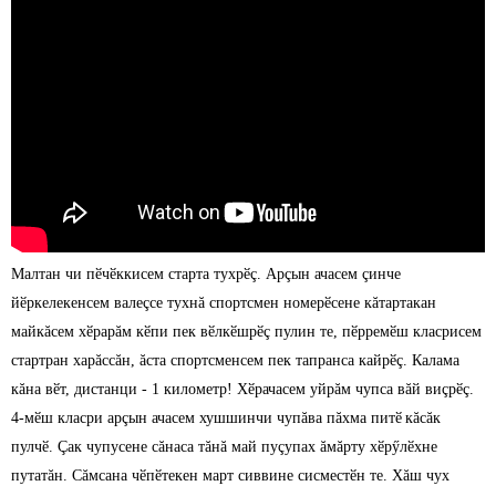
Малтан чи пӗчӗккисем старта тухрӗç. Арçын ачасем çинче
йӗркелекенсем валеçсе тухнă спортсмен номерӗсене кăтартакан
майкăсем хӗрарăм кӗпи пек вӗлкӗшрӗç пулин те, пӗрремӗш класрисем
стартран харăссăн, ăста спортсменсем пек тапранса кайрӗç. Калама
кăна вӗт, дистанци - 1 километр! Хӗрачасем уйрăм чупса вăй виçрӗç.
4-мӗш класри арçын ачасем хушшинчи чупăва пăхма питӗ
кăсăк
пулчӗ. Çак чупусене сăнаса тăнă май пуçупах ăмăрту хӗрӳлӗхне
путатăн. Сăмсана чӗпӗтекен март сиввине сисместӗн те. Хăш чух