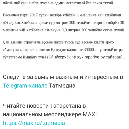
пăснă икӗ çын енӗпе пуçарнă административлă ӗçе пăхса тухнă.
Вӗсенчен пӗри 2017 çулхи ноябрь уйăхӗн 11-мӗшӗнче хăй килӗнчен
«Усадская Хлебная» эрехе çур литрне 300 тенкӗпе, тепри октябрӗн 30-
мӗшӗнче хăй хатӗрленӗ сăмакуна 0,9 литрне 200 тенкӗпе сутнă пулнă.
Çак административлă ӗçсене пăхса тухса суд вӗсене килти эрех-
сăмакуна конфискациленисӗр пуçне кашнине 30000-шер тенкӗ штраф
Сăнӳкерчӗк http://imperiya.by сайтран).
тӳлеттерме йышăну тунă (
.
Следите за самым важным и интересным в
Telegram-канале
Татмедиа
Читайте новости Татарстана в
национальном мессенджере MАХ:
https://max.ru/tatmedia