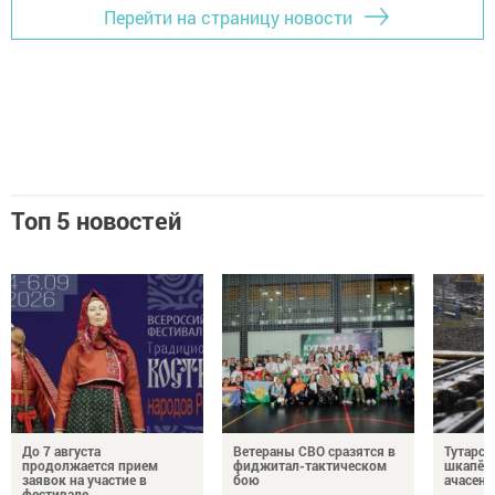
Перейти на страницу новости
Топ 5 новостей
До 7 августа
Ветераны СВО сразятся в
Тутарст
продолжается прием
фиджитал-тактическом
шкапӗсе
заявок на участие в
бою
ачасене
фестивале