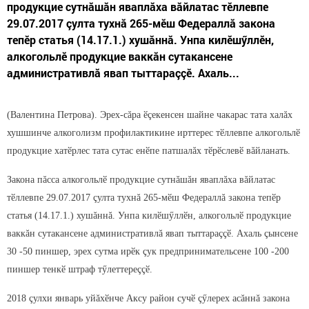
продукцие сутнăшăн яваплăха вăйлатас тӗллевпе
29.07.2017 çулта тухнă 265-мӗш Федераллă закона
тепӗр статья (14.17.1.) хушăннă. Унпа килӗшӳллӗн,
алкогольлӗ продукцие ваккăн сутакансене
административлă явап тыттараççӗ. Ахаль...
(Валентина Петрова). Эрех-сăра ӗçекенсен шайне чакарас тата халăх
хушшинче алкоголизм профилактикине ирттерес тӗллевпе алкогольлӗ
продукцие хатӗрлес тата сутас енӗпе патшалăх тӗрӗслевӗ вăйланать.
Закона пăсса алкогольлӗ продукцие сутнăшăн яваплăха вăйлатас
тӗллевпе 29.07.2017 çулта тухнă 265-мӗш Федераллă закона тепӗр
статья (14.17.1.) хушăннă. Унпа килӗшӳллӗн, алкогольлӗ продукцие
ваккăн сутакансене административлă явап тыттараççӗ. Ахаль çынсене
30 -50 пиншер, эрех сутма ирӗк çук предпринимательсене 100 -200
пиншер тенкӗ штраф тӳлеттереççӗ.
2018 çулхи январь уйăхӗнче Аксу район сучӗ çӳлерех асăннă закона