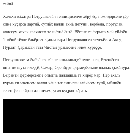
тайнă.
Хальхи вăхăтра Петрушковăн теплицисенче хӗрӳ ӗç, помидорсене çӗр
çине куçарса лартнă, сутлăх валли акнă петуни, вербена, портулак,
алиссум чечек калчисем те шăтнă ӗнтӗ. Вӗсене те фермер май уйăхӗн
1-мӗшӗ тӗлне ӗлкӗртет. Çапла вара Петрушковсен чечекӗсем Аксу,
Нурлат, Çарăмсан тата Чистай урамӗсене илем кӳреççӗ.
Петрушковсем ӗмӗрӗпех çӗрпе аппаланаççӗ пулсан та, ӗçтешӗсен
опытне шута илеççӗ,
Самар, Оренбург фермерӗсемпе яланах çыхăнура.
Вырăнти фермерсемпе опытпа паллашма та хирӗç мар. Пӗр ахаль
курма килекенсем валли кăна теплицисен алăкӗсем хупă, мӗншӗн
тесен ӳсен-тăран ача пекех, усал куçран хăрать.