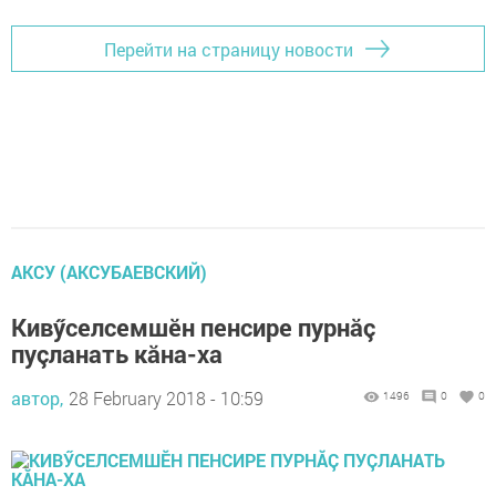
Перейти на страницу новости
АКСУ (АКСУБАЕВСКИЙ)
Кивӳселсемшӗн пенсире пурнăç
пуçланать кăна-ха
автор,
28 February 2018 - 10:59
1496
0
0