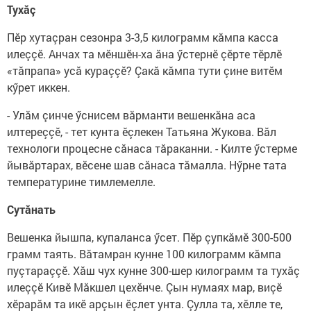
Тухăç
Пӗр хутаçран сезонра 3-3,5 килограмм кăмпа касса
илеççӗ. Анчах та мӗншӗн-ха ăна ӳстернӗ çӗрте тӗрлӗ
«тăпрапа» усă кураççӗ? Çакă кăмпа тути çине витӗм
кӳрет иккен.
- Улăм çинче ӳснисем вăрманти вешенкăна аса
илтереççӗ, - тет кунта ӗçлекен Татьяна Жукова. Вăл
технологи процесне сăнаса тăраканни. - Килте ӳстерме
йывăртарах, вӗсене шав сăнаса тăмалла. Нӳрне тата
температурине тимлемелле.
Сутăнать
Вешенка йышпа, купаланса ӳсет. Пӗр çупкăмӗ 300-500
грамм таять. Вăтамран кунне 100 килограмм кăмпа
пуçтараççӗ. Хăш чух кунне 300-шер килограмм та тухăç
илеççӗ Кивӗ Мăкшел цехӗнче. Çын нумаях мар, виçӗ
хӗрарăм та икӗ арçын ӗçлет унта. Çулла та, хӗлле те,