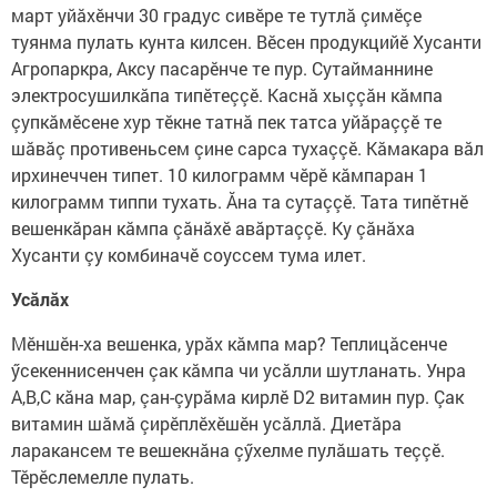
март уйăхӗнчи 30 градус сивӗре те тутлă çимӗçе
туянма пулать кунта килсен. Вӗсен продукцийӗ Хусанти
Агропаркра, Аксу пасарӗнче те пур. Сутайманнине
электросушилкăпа типӗтеççӗ. Каснă хыççăн кăмпа
çупкăмӗсене хур тӗкне татнă пек татса уйăраççӗ те
шăвăç противеньсем çине сарса тухаççӗ. Кăмакара вăл
ирхинеччен типет. 10 килограмм чӗрӗ кăмпаран 1
килограмм типпи тухать. Ăна та сутаççӗ. Тата типӗтнӗ
вешенкăран кăмпа çăнăхӗ авăртаççӗ. Ку çăнăха
Хусанти çу комбиначӗ соуссем тума илет.
Усăлăх
Мӗншӗн-ха вешенка, урăх кăмпа мар? Теплицăсенче
ӳсекеннисенчен çак кăмпа чи усăлли шутланать. Унра
А,В,С кăна мар, çан-çурăма кирлӗ D2 витамин пур. Çак
витамин шăмă çирӗплӗхӗшӗн усăллă. Диетăра
ларакансем те вешекнăна çӳхелме пулăшать теççӗ.
Тӗрӗслемелле пулать.