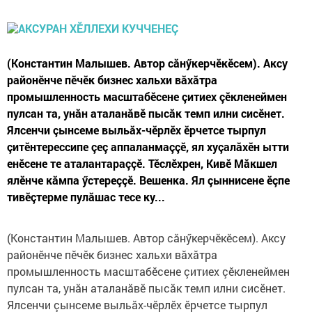
(Константин Малышев. Автор сăнӳкерчӗкӗсем). Аксу
районӗнче пӗчӗк бизнес хальхи вăхăтра
промышленность масштабӗсене çитиех çӗкленеймен
пулсан та, унăн аталанăвӗ пысăк темп илни сисӗнет.
Ялсенчи çынсеме выльăх-чӗрлӗх ӗрчетсе тырпул
çитӗнтерессипе çеç аппаланмаççӗ, ял хуçалăхӗн ытти
енӗсене те аталантараççӗ. Тӗслӗхрен, Кивӗ Мăкшел
ялӗнче кăмпа ӳстереççӗ. Вешенка. Ял çыннисене ӗçпе
тивӗçтерме пулăшас тесе ку...
(Константин Малышев. Автор сăнӳкерчӗкӗсем). Аксу
районӗнче пӗчӗк бизнес хальхи вăхăтра
промышленность масштабӗсене çитиех çӗкленеймен
пулсан та, унăн аталанăвӗ пысăк темп илни сисӗнет.
Ялсенчи çынсеме выльăх-чӗрлӗх ӗрчетсе тырпул