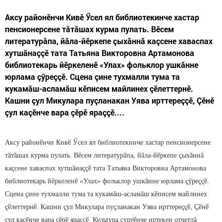
Аксу районӗнчи Кивӗ Ӳсел ял библиотекинче хастар
пенсионерсене тăтăшах курма пулать. Вӗсем
литературăпа, йăла-йӗркепе çыхăннă каçсене хаваспах
хутшăнаççӗ тата Татьяна Викторовна Артамонова
библиотекарь йӗркеленӗ «Улах» фольклор ушкăнне
юрлама çӳреççӗ. Сцена çине тухмалли тума та
кукамăш-асламăш кӗписем майлинех çӗлеттернӗ.
Кашни çул Микулара пуçланакан Уява ирттереççӗ, Çӗнӗ
çул каçӗнче вара çӗрӗ яраççӗ....
Аксу районӗнчи
Кивӗ
Ӳ
сел
ял
библиотеки
нче
хастар пенсионерсене
т
ă
т
ă
шах курма пулать. Вӗсем
литературăпа, йăла-йӗркепе çыхăннă
ка
ç
сене
хаваспах
хутш
ă
на
çç
ӗ тата
Татьяна Викторовна Артамонова
библиотекарь
йӗркеленӗ
«Улах» фольклор ушк
ă
нне юрлама
çӳ
ре
ççӗ
.
Сцена çине тухмалли тума та
кукам
ă
ш-аслам
ă
ш
кӗписем майл
инех
çӗ
леттернӗ
. Кашни
ç
ул Микулара пу
ç
ланакан
У
ява ирттере
ççӗ
,
Ç
ӗ
нӗ
ç
ул ка
ç
ӗнче
вара
çӗ
рӗ яра
ççӗ
. Культура
ç
уртӗнче
иртекен отчетл
ă