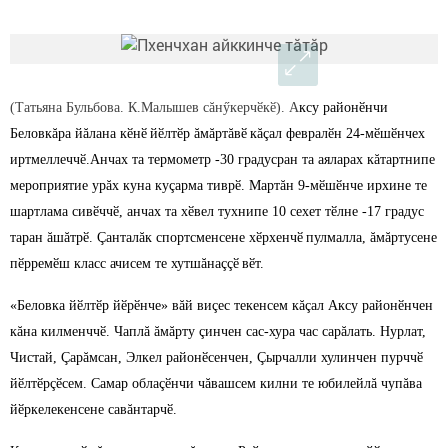
(Татьяна Бульбова. К.Малышев сăнӳкерчӗкӗ). А
ксу районӗнчи
Беловкăра йăлана кӗнӗ
йӗлтӗр ăмăртăвӗ
кăçал февралӗн 24-мӗшӗнчех
иртмеллеччӗ.Анчах та термометр -30 градусран та аяларах кăтартнипе
мероприятие урăх куна куçарма тиврӗ. Мартăн 9-мӗшӗнче ирхине те
шартлама сивӗччӗ, анчах та хӗвел тухнипе 10 сехет тӗлне -17 градус
таран ăшăтрӗ. Çанталăк спортсменсене хӗрхенчӗ
пулмалла, ăмăртусене
пӗрремӗш класс ачисем те хутшăнаççӗ
вӗт.
«Беловка йӗлтӗр йӗрӗнче» вăй виçес текенсем кăçал Аксу районӗнчен
кăна килменччӗ. Чаплă ăмăрту çинчен сас-хура час сарăлать. Нурлат,
Чистай, Çарăмсан, Элкел районӗсенчен, Çырчалли хулинчен пурччӗ
йӗлтӗрçӗсем. Самар облаçӗнчи чăвашсем килни те юбилейлă чупăва
йӗркелекенсене савăнтарчӗ.