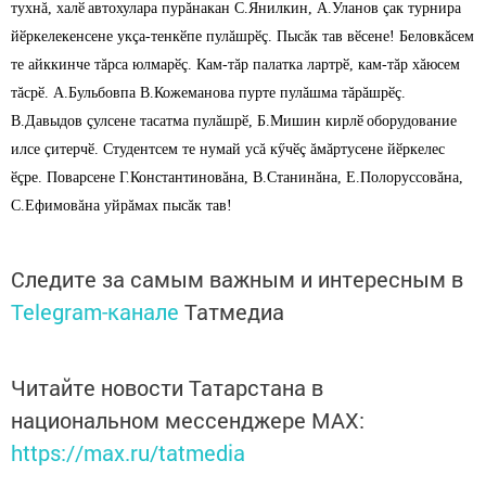
тухнă, халӗ
автохулара пурăнакан С.Янилкин, А.Уланов çак турнира
йӗркелекенсене укçа-тенкӗпе пулăшрӗç. Пысăк тав вӗсене! Беловкăсем
те айккинче тăрса юлмарӗç. Кам-тăр палатка лартрӗ, кам-тăр хăюсем
тăсрӗ. А.Бульбовпа В.Кожеманова пурте пулăшма тăрăшрӗç.
В.Давыдов çулсене тасатма пулăшрӗ, Б.Мишин кирлӗ
оборудование
илсе çитерчӗ. Студентсем те нумай усă кӳчӗç ăмăртусене йӗркелес
ӗçре. Поварсене Г.Константиновăна, В.Станинăна, Е.Полоруссовăна,
С.Ефимовăна уйрăмах пысăк тав!
Следите за самым важным и интересным в
Telegram-канале
Татмедиа
Читайте новости Татарстана в
национальном мессенджере MАХ:
https://max.ru/tatmedia