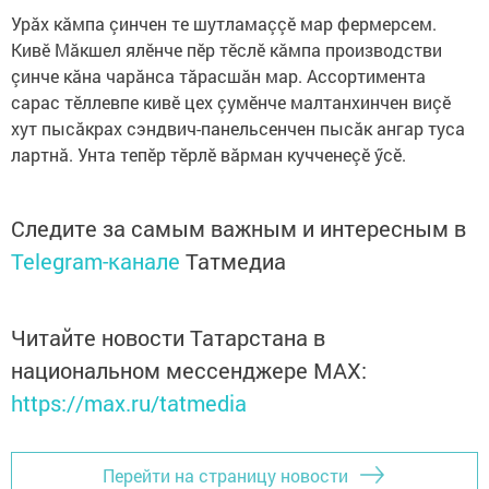
Урăх кăмпа çинчен те шутламаççӗ мар фермерсем.
Кивӗ Мăкшел ялӗнче пӗр тӗслӗ кăмпа производстви
çинче кăна чарăнса тăрасшăн мар. Ассортимента
сарас тӗллевпе кивӗ цех çумӗнче малтанхинчен виçӗ
хут пысăкрах сэндвич-панельсенчен пысăк ангар туса
лартнă. Унта тепӗр тӗрлӗ вăрман кучченеçӗ ӳсӗ.
Следите за самым важным и интересным в
Telegram-канале
Татмедиа
Читайте новости Татарстана в
национальном мессенджере MАХ:
https://max.ru/tatmedia
Перейти на страницу новости