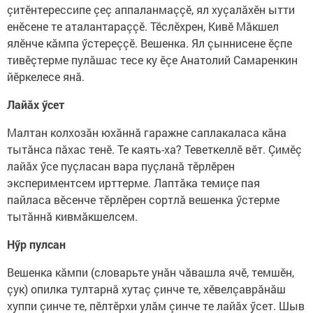
çитӗнтерессипе çеç аппаланмаççӗ, ял хуçалăхӗн ытти
енӗсене те аталантараççӗ. Тӗслӗхрен, Кивӗ Мăкшел
ялӗнче кăмпа ӳстереççӗ. Вешенка. Ял çыннисене ӗçпе
тивӗçтерме пулăшас тесе ку ӗçе Анатолий Самаренкин
йӗркелесе янă.
Лайăх ӳсет
Малтан колхозăн юхăннă гаражне саплакаласа кăна
тытăнса пăхас тенӗ. Те каять-ха? Теветкеллӗ вӗт. Çимӗç
лайăх ӳсе пуçласан вара пуçланă тӗрлӗрен
экспериментсем ирттерме. Лаптăка темиçе пая
пайласа вӗсенче тӗрлӗрен сортлă вешенка ӳстерме
тытăннă кивмăкшелсем.
Н
ӳр пулсан
Вешенка кăмпи (словарьте унăн чăвашла ячӗ, темшӗн,
çук) опилка тултарнă хутаç çинче те, хӗвелçаврăнăш
хуппи çинче те, пӗлтӗрхи улăм çинче те лайăх ӳсет. Шыв