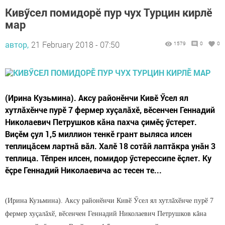
Кивӳсел помидорӗ пур чух Турцин кирлӗ
мар
автор,
21 February 2018 - 07:50
1579
0
0
(Ирина Кузьмина). Аксу районӗнчи Кивӗ Ӳсел ял
хутлăхӗнче пурӗ 7 фермер хуçалăхӗ, вӗсенчен Геннадий
Николаевич Петрушков кăна пахча çимӗç ӳстерет.
Виçӗм çул 1,5 миллион тенкӗ грант выляса илсен
теплицăсем лартнă вăл. Халӗ 18 сотăй лаптăкра унăн 3
теплица. Тӗпрен илсен, помидор ӳстерессипе ӗçлет. Ку
ӗçре Геннадий Николаевича ас тесен те...
(Ирина Кузьмина). Аксу районӗнчи Кивӗ Ӳсел ял хутлăхӗнче пурӗ 7
фермер хуçалăхӗ, вӗсенчен Геннадий Николаевич Петрушков кăна