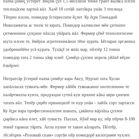
пахча çимӗç ӳстерет. Виçӗм çул 1,5 миллион тенкӗ грант выляса илсен
теплицăсем лартнă вăл. Халӗ 18 сотăй лаптăкра унăн 3 теплица.
Тӗпрен илсен, помидор ӳстерессипе ӗçлет. Ку ӗçре Геннадий
Николаевича ас тесен те юрать. Помидор калчисене мӗн çитнипе
çитменнине çулçине пăхсах уйăрать вăл. Фермер çӗнӗ технологисене
шута илсен те, ӗмӗрхи агротехникăнах тӗпе хурать. Ытларах органика
удобренийӗпе усă курать. Тухăçӗ те япăх мар, пӗлтӗр 12 тонна
помидор тата 2 тонна хăяр илнӗ. Çимӗçе çуллен апрель уйăхӗ вӗçне
ӗлкӗртет.
Нитратсăр ӳстернӗ пахча çимӗçе вара Аксу, Нурлат тата Хусан
хапăлласах туянать-мӗн. Фермер хăйӗн туянаканне хисепленине те
палăртмалла кунта, продукцие сутнă кун ирхине кăна аври çинчен
татать вăл. Тепӗр çирӗп приниципӗ те пур унăн - лайăх сорт лартасси.
Ку ӗçре вара профессионалсене шанать, çавăнпа вăрлăха çуллен
çырăнса кăна илет, хăй тумасть. Паллах, йӳнӗ мар ку, пӗр пӗрчи 8-100
тенкӗ таранах тăрать. Апла пулин те хакне кăларать. Пӗлтӗр,
тӗслӗхрен «Розовый спам» сортăн пӗр помидорӗ килограмм чухлех