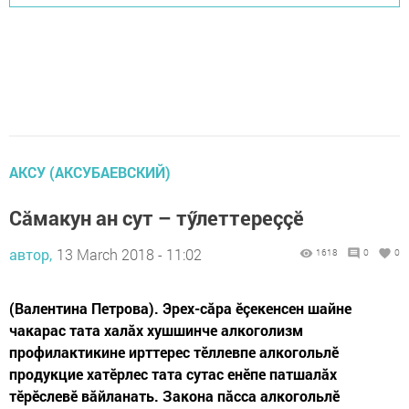
АКСУ (АКСУБАЕВСКИЙ)
Сăмакун ан сут – тӳлеттереççӗ
автор,
13 March 2018 - 11:02
1618
0
0
(Валентина Петрова). Эрех-сăра ӗçекенсен шайне
чакарас тата халăх хушшинче алкоголизм
профилактикине ирттерес тӗллевпе алкогольлӗ
продукцие хатӗрлес тата сутас енӗпе патшалăх
тӗрӗслевӗ вăйланать. Закона пăсса алкогольлӗ