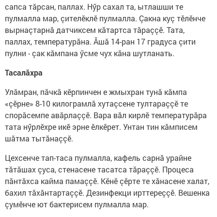
сапса тăрсан, паллах. Нӳр сахал та, ытлашши те
пулмалла мар, çителӗклӗ пулмалла. Çакна куç тӗлӗнче
вырнаçтарнă датчиксем кăтартса тăраççӗ. Тата,
паллах, температурăна. Ăшă 14-ран 17 градуса çити
пулни - çак кăмпана ӳсме чух кăна шутланать.
Тасалăхра
Улăмран, пăчкă кӗрпинчен е жмыхран тунă кăмпа
«çӗрне» 8-10 килограмлă хутаçсене тултараççӗ те
спорăсемпе авăрлаççӗ. Вара вăл кирлӗ температурăра
тата нӳрлӗхре икӗ эрне ӗлкӗрет. Унтан тин кăмписем
шăтма тытăнаççӗ.
Цехсенче тап-таса пулмалла, кафель сарнă урайне
тăтăшах çуса, стенасене тасатса тăраççӗ. Процеса
пăнтăхса кайма памаççӗ. Кӗнӗ çӗрте те хăнасене халат,
бахил тăхăнтартаççӗ. Дезинфекци ирттереççӗ. Вешенка
çумӗнче ют бактерисем пулмалла мар.