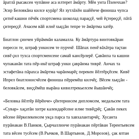
ăратлă рысаксен чупăвне аса илтерет ăмăрту. Мӗн унта Пхенчхан?
Эсир Беловкăна килсе курăр! Ял хутлăхӗн шайӗнче финиша чупса
çитнӗ
кашни пӗчӗк спортсмена шоколад параççӗ, чей ӗçтереççӗ, пăтă
çитереççӗ. Ачасем вăй илнӗ
хыççăн тепре те ăмăртма хатӗр.
Биатлон çинчен уйрăммăн каламалла. Ку ăмăртура винтовкăран
пересси те, штраф ункисем те пурччӗ. Шăпах пенӗ
вăхăтра таçтан
сивӗ
çил тухса спортсменсене самай кансӗрлерӗ. Çавăнпа та кашни
чупаканăн тата пӗр-икӗ
штраф унки çаврăнма тиврӗ. Анчах та
эстафетăна пăрахса ăмăртма чарăнмарӗç перекен йӗлтӗрçӗсем. Кивӗ
Ипрел биатлонисчӗсем финиша пӗрремӗш килчӗç. Вӗсем хыççăн -
беловкăсем, виççӗмӗш вырăна кивилтрекьелсем йышăнчӗç.
«Беловка йӗлтӗр йӗрӗнче» çӗнтернисем дипломсем, медальсем тата
«Сувар» хаçатăн хитре календарӗсене илме тивӗçрӗç. Çавăн пекех
вӗсене йӗркелекенсем укçа парса та хавхалантарчӗç. Хусанта
пурăнакан В.Панков, Çырчаллинче пурăнакан пӗртăван Терентьевсем
тата вӗсен тусӗсем (В.Рычков, В.Шартынов, Д.Морозов), çак ялтан