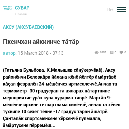
СУВАР
16+
г. Казань
АКСУ (АКСУБАЕВСКИЙ)
Пхенчхан айккинче тăтăр
автор,
15 March 2018 - 07:13
1801
0
0
(Татьяна Бульбова. К.Малышев сăнӳкерчӗкӗ). Аксу
районӗнчи Беловкăра йăлана кӗнӗ йӗлтӗр ăмăртăвӗ
кăçал февралӗн 24-мӗшӗнчех иртмеллеччӗ.Анчах та
термометр -30 градусран та аяларах кăтартнипе
мероприятие урăх куна куçарма тиврӗ. Мартăн 9-
мӗшӗнче ирхине те шартлама сивӗччӗ, анчах та хӗвел
тухнипе 10 сехет тӗлне -17 градус таран ăшăтрӗ.
Çанталăк спортсменсене хӗрхенчӗ пулмалла,
ăмăртусене пӗрремӗш...