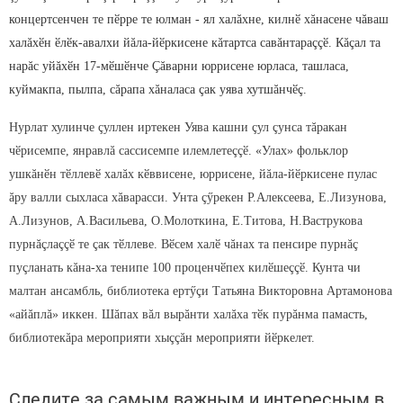
концертсенчен
те пӗрре те юлман - ял хал
ă
хне, килнӗ х
ă
насене ч
ă
ваш
хал
ă
хӗн
ӗлӗк-авалхи й
ă
ла-
йӗркисене
к
ă
тартса сав
ă
нтара
ççӗ
. К
ă
ç
ал та
нар
ă
с уй
ă
хӗн 17-мӗшӗнче
Ç
ă
варни юррисене юрласа, ташласа,
куймакпа, пылпа, с
ă
рапа х
ă
наласа
ç
ак уява
хутшăнчӗç.
Нурлат хулинче
çуллен
иртекен Уяв
а
кашни çул çунса тăракан
чӗрисемпе
, янравлă
сас
си
семпе
илемлетеççӗ. «Улах»
фольклор
ушкăнӗн тӗллевӗ халăх кӗввисене, юррисене, йăла-йӗркисене
пулас
ăру валли
сыхласа хăвар
асси. Унта çӳрекен
Р.Алексеева, Е.Лизунова,
А.Лизунов, А.Васильева, О.Молоткина, Е.Титова, Н.Ваструкова
пурнăçлаççӗ те çак тӗллеве. Вӗсем халӗ чăнах та п
енсире пурнăç
пуçланать кăна-ха тенипе 100 проценчӗпех килӗшеççӗ. Кунта чи
малтан а
нсамбль, библиотека ертӳçи Татьяна Викторовна Артамонова
«айăплă» иккен. Шăпах вăл вырăнти халăха тӗк пурăнма памасть,
библиотекăра мероприяти хыççăн мероприяти йӗркелет.
Следите за самым важным и интересным в