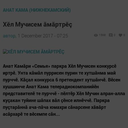
АНАТ КАМА (НИЖНЕКАМСКИЙ)
Хӗл Мучисем ăмăртрӗç
автор,
1 December 2017 - 07:25
1568
0
0
Анат Камăри «Семья» паркра Хӗл Мучисен конкурсӗ
иртрӗ. Унта кăмăл пуррисен пурин те хутшăнма май
пурччӗ. Кăçал конкурса 6 претендент хутшăнчӗ. Вӗсен
хушшинче Анат Кама телерадио­компанийӗн
представителӗ те пурччӗ - пӗлтӗр Хӗл Мучин алран-алла
куçакан туйине шăпах вăл çӗнсе илнӗччӗ. Паркра
пуçтарăннă ача-пăча юмахри сăнарсене хăвăрт
асăрхарӗ те вӗсемпе сăн...