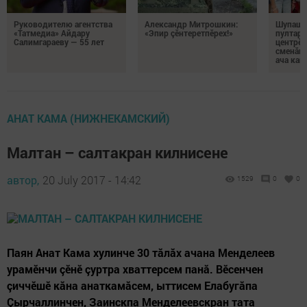
Руководителю агентства
Александр Митрошкин:
Шупашк
«Татмедиа» Айдару
«Эпир çӗнтеретпӗрех!»
пултару
Салимгараеву — 55 лет
центрӗн
сменăна
ача кай
АНАТ КАМА (НИЖНЕКАМСКИЙ)
Малтан – салтакран килнисене
автор,
20 July 2017 - 14:42
1529
0
0
Паян Анат Кама хулинче 30 тăлăх ачана Менделеев
урамӗнчи çӗнӗ çуртра хваттерсем панă. Вӗсенчен
çиччӗшӗ кăна анаткамăсем, ыттисем Елабугăпа
Çырчаллинчен, Заинскпа Менделеевскран тата