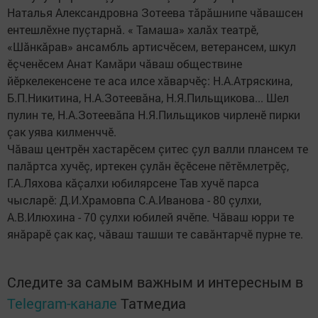
Наталья Александровна Зотеева тăрăшнипе чăвашсен
ентешлӗхне пуçтарнă. « Тамаша» халăх театрӗ,
«Шăнкăрав» ансамбль артисчӗсем, ветерансем, шкул
ӗçченӗсем Анат Камăри чăваш обществине
йӗркелекенсене те аса илсе хăварчӗç: Н.А.Атряскина,
Б.П.Никитина, Н.А.Зотеевăна, Н.Я.Пильщикова... Шел
пулин те, Н.А.Зотеевăпа Н.Я.Пильщиков чирленӗ пирки
çак уява килменччӗ.
Чăваш центрӗн хастарӗсем çитес çул валли плансем те
палăртса хучӗç, иртекен çулăн ӗçӗсене пӗтӗмлетрӗç,
Г.А.Ляхова кăçалхи юбилярсене Тав хучӗ парса
чысларӗ: Д.И.Храмовпа С.А.Иванова - 80 çулхи,
А.В.Илюхина - 70 çулхи юбилей ячӗпе. Чăваш юрри те
янăрарӗ çак каç, чăваш ташши те савăнтарчӗ пурне те.
Следите за самым важным и интересным в
Telegram-канале
Татмедиа