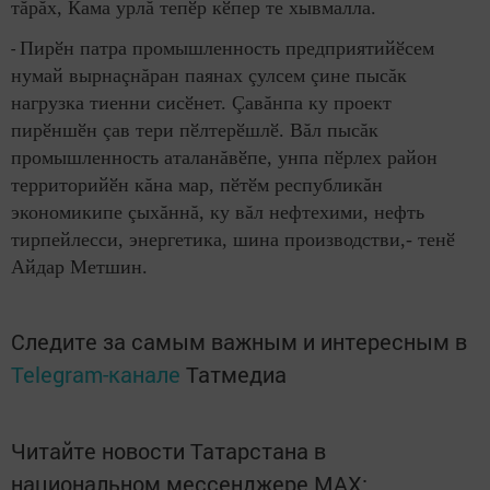
тăрăх, Кама урлă тепӗр кӗпер те хывмалла.
-
Пирӗн патра промышленность предприятийӗсем
нумай вырнаçнăран паянах çулсем çине пысăк
нагрузка тиенни сисӗнет. Çавăнпа ку проект
пирӗншӗн çав тери пӗлтерӗшлӗ. Вăл пысăк
промышленность аталанăвӗпе, унпа пӗрлех район
территорийӗн кăна мар, пӗтӗм республикăн
экономикипе çыхăннă, ку вăл нефтехими, нефть
тирпейлесси, энергетика, шина производстви,- тенӗ
Айдар Метшин.
Следите за самым важным и интересным в
Telegram-канале
Татмедиа
Читайте новости Татарстана в
национальном мессенджере MАХ: