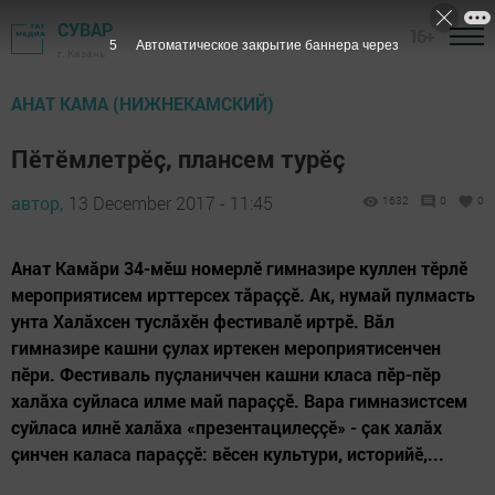
СУВАР
16+
4
Автоматическое закрытие баннера через
г. Казань
АНАТ КАМА (НИЖНЕКАМСКИЙ)
Пӗтӗмлетрӗç, плансем турӗç
автор,
13 December 2017 - 11:45
1632
0
0
Анат Камăри 34-мӗш номерлӗ гимназире куллен тӗрлӗ
мероприятисем ирттерсех тăраççӗ. Ак, нумай пулмасть
унта Халăхсен туслăхӗн фестивалӗ иртрӗ. Вăл
гимназире кашни çулах иртекен мероприятисенчен
пӗри. Фестиваль пуçланиччен кашни класа пӗр-пӗр
халăха суйласа илме май параççӗ. Вара гимназистсем
суйласа илнӗ халăха «презентацилеççӗ» - çак халăх
çинчен каласа параççӗ: вӗсен культури, историйӗ,...