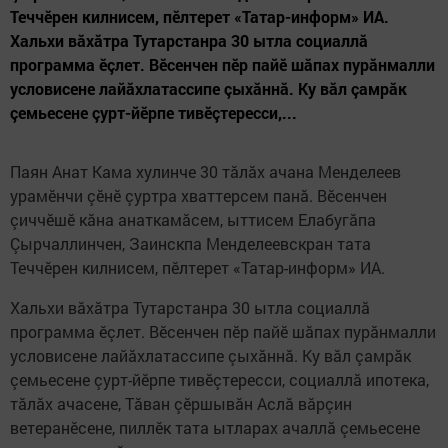
Теччӗрен килнисем, пӗлтерет «Татар-информ» ИА.
Хальхи вăхăтра Тутарстанра 30 ытла социаллă
программа ӗçлет. Вӗсенчен пӗр пайӗ шăпах пурăнмалли
условисене лайăхлатассипе çыхăннă. Ку вăл çамрăк
çемьесене çурт-йӗрпе тивӗçтересси,...
Паян Анат Кама хулинче 30 тăлăх ачана Менделеев
урамӗнчи çӗнӗ çуртра хваттерсем панă. Вӗсенчен
çиччӗшӗ кăна анаткамăсем, ыттисем Елабугăпа
Çырчаллинчен, Заинскпа Менделеевскран тата
Теччӗрен килнисем, пӗлтерет «Татар-информ» ИА.
Хальхи вăхăтра Тутарстанра 30 ытла социаллă
программа ӗçлет. Вӗсенчен пӗр пайӗ шăпах пурăнмалли
условисене лайăхлатассипе çыхăннă. Ку вăл çамрăк
çемьесене çурт-йӗрпе тивӗçтересси, социаллă ипотека,
тăлăх ачасене, Тăван çӗршывăн Аслă вăрçин
ветеранӗсене, пиллӗк тата ытларах ачаллă çемьесене