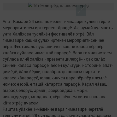
Анат Камăри 34-мӗш номерлӗ гимназире куллен тӗрлӗ
мероприятисем ирттерсех тăраççӗ. Ак, нумай пулмасть
унта Халăхсен туслăхӗн фестивалӗ иртрӗ. Вăл
гимназире кашни çулах иртекен мероприятисенчен
пӗри. Фестиваль пуçланиччен кашни класа пӗр-пӗр
халăха суйласа илме май параççӗ. Вара гимназистсем
суйласа илнӗ халăха «презентацилеççӗ» - çак халăх
çинчен каласа параççӗ: вӗсен культури, историйӗ, апат-
çимӗçӗ, йăли-йӗрки, паллăрах çыннисем пирки те
каласа хăвараççӗ, юлашкинчен вара пӗр-пӗр илемлӗ
номер: е юрă, е ташă кăтартса параççӗ. Кăçал чăваш,
вырăс,белорус, армян, азербайджан, мари,
чикан,удмурт, молдаван, кӗрешӗнсем çинчен каласа
кăтартрӗç ачасем.
Раштав уйăхӗн 1-мӗшӗнче вара гимназире черетлӗ
тӗлпулу иртрӗ. 28 çул каялла çак кун хулари чăвашсем