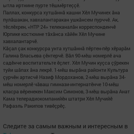
ытла иртнине пурте тӗшмӗртеççӗ.
Паллах, конкурса хутшăннă кашни Хӗл Мучинех ăна
пулăшакан, хавхалантаракан ушкăнсем пурччӗ. Ак,
тӗслӗхрен, «НТР 24» телеканалăн корреспонденчӗ
Юрпике костюмне тăхăнса хăйӗн Хӗл Мучине
хавхалантарчӗ.
Кăçал çак конкурсра унта хутшăннă пӗртен-пӗр хӗрарăм
Галина Власьева çӗнтерчӗ. Вăл 90-мӗш номерлӗ ача
садӗнче воспитательте ӗçлет. Хӗл Мучин куçса çӳрекен
туйи шăпах ăна лек­рӗ. 1-мӗш вырăна районти Культура
çурчӗн артисчӗ Назиф Мордоханов, 2-мӗш вырăна 34-
мӗш номерлӗ чăваш гимнази-интернатӗнче 10-мӗш
класра вӗренекен Максим Симонов, 3-мӗш вырăна Анат
Кама телерадиокомпанийӗн штатри Хӗл Мучийӗ
Рафаэль Ракипов тивӗçрӗç.
Следите за самым важным и интересным в