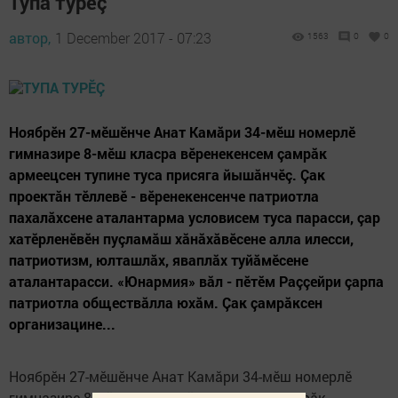
Тупа турӗç
автор,
1 December 2017 - 07:23
1563
0
0
Ноябрӗн 27-мӗшӗнче Анат Камăри 34-мӗш номерлӗ
гимназире 8-мӗш класра вӗренекенсем çамрăк
армеецсен тупине туса присяга йы­шăнчӗç. Çак
проектăн тӗллевӗ - вӗренекенсенче патриотла
пахалăхсене аталантарма условисем туса парасси, çар
хатӗрленӗвӗн пуçламăш хă­нăхăвӗсене алла илесси,
патриотизм, юлташлăх, яваплăх туйăмӗсене
аталантарасси. «Юнармия» вăл - пӗтӗм Раç­çей­ри çарпа
патриотла обществăлла юхăм. Çак çам­рăксен
организацине...
Ноябрӗн 27-мӗшӗнче Анат Камăри 34-мӗш номерлӗ
гимназире 8-мӗш класра вӗренекенсем çамрăк