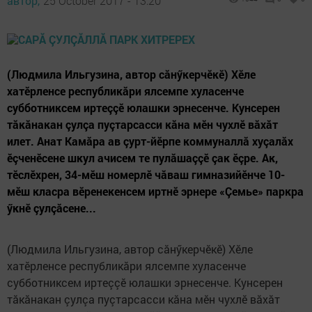
автор,
25 October 2017 - 13:20
(Людмила Ильгузина, автор сăнӳкерчӗкӗ) Хӗле
хатӗрленсе республикăри ялсемпе хуласенче
субботниксем иртеççӗ юлашки эрнесенче. Кунсерен
тăкăнакан çулçа пуçтарсасси кăна мӗн чухлӗ вăхăт
илет. Анат Камăра ав çурт-йӗрпе коммуналлă хуçалăх
ӗçченӗсене шкул ачисем те пулăшаççӗ çак ӗçре. Ак,
тӗслӗхрен, 34-мӗш номерлӗ чăваш гимназийӗнче 10-
мӗш класра вӗренекенсем иртнӗ эрнере «Çемье» паркра
ӳкнӗ çулçăсене...
(Людмила Ильгузина, автор сăнӳкерчӗкӗ) Хӗле
хатӗрленсе республикăри ялсемпе хуласенче
субботниксем иртеççӗ юлашки эрнесенче. Кунсерен
тăкăнакан çулçа пуçтарсасси кăна мӗн чухлӗ вăхăт