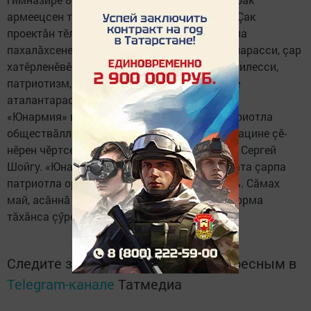
армеецсен тупине туса присяга йы­шăнчӗç. Çак
проектăн тӗллевӗ - вӗренекенсенче патриотла
пахалăхсене аталантарма условисем туса парасси, çар
хатӗрленӗвӗн пуçламăш хă­нăхăвӗсене алла илесси,
патриотизм, юлташлăх, яваплăх туйăмӗсене
аталантарасси.
«Юнармия» вăл - пӗтӗм Раç­çей­ри çарпа патриотла
обществăлла юхăм. Çак çам­рăксен организацине çӗ­
нӗрен чӗртсе яраканӗ РФ обо­рона министрӗ Сергей
Шойгу. «Юнармия» 5 пин ытла çамрăксен тата çарпа
патриотла организацие пӗрлештерсе тăрать. Сăмах
май, асăннă юхăма çӳрекенсем пӗр тӗрлӗ форма
тăхăнса çӳреççӗ.
Следите за самым важным и интересным в
Telegram-канале
Татмедиа