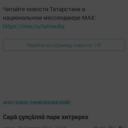
Читайте новости Татарстана в
национальном мессенджере MАХ:
https://max.ru/tatmedia
Перейти на страницу новости
АНАТ КАМА (НИЖНЕКАМСКИЙ)
Сарă çулçăллă парк хитререх
1544
0
0