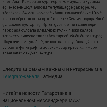
илет. Анат Камăра ав çурт-йӗрпе коммуналлă хуçалăх
ӗçченӗсене шкул ачисем те пулăшаççӗ çак ӗçре. Ак,
тӗслӗхрен, 34-мӗш номерлӗ чăваш гимназийӗнче 10-мӗш
класра вӗренекенсем иртнӗ эрнере «Çемье» паркра ӳкнӗ
çулçăсене пуçтарчӗç. Иртен-çӳренсенчен хăшӗ-пӗри
парк сарă çулçăпа илемлӗрех пулни пирки каларӗ,
теприсем ачасене тавралăха тирпей кӳнӗшӗн тав турӗç.
Шкул ачисем туслăн ӗçленине паркра уçăлса çӳрекен
вырăнти фотограф та асăрхамасăр иртсе каяймарӗ,
асăнмалăх сăнӳкерчӗк турӗ.
Следите за самым важным и интересным в
Telegram-канале
Татмедиа
Читайте новости Татарстана в
национальном мессенджере MАХ: