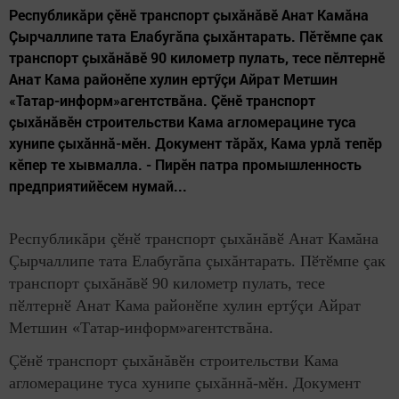
Республикăри çӗнӗ транспорт çыхăнăвӗ Анат Камăна
Çырчаллипе тата Елабугăпа çыхăнтарать. Пӗтӗмпе çак
транспорт çыхăнăвӗ 90 километр пулать, тесе пӗлтернӗ
Анат Кама районӗпе хулин ертӳçи Айрат Метшин
«Татар-информ»агентствăна. Çӗнӗ транспорт
çыхăнăвӗн строительстви Кама агломерацине туса
хунипе çыхăннă-мӗн. Документ тăрăх, Кама урлă тепӗр
кӗпер те хывмалла. - Пирӗн патра промышленность
предприятийӗсем нумай...
Республикăри çӗнӗ транспорт çыхăнăвӗ Анат Камăна
Çырчаллипе тата Елабугăпа çыхăнтарать. Пӗтӗмпе çак
транспорт çыхăнăвӗ 90 километр пулать, тесе
пӗлтернӗ Анат Кама районӗпе хулин ертӳçи Айрат
Метшин «Татар-информ»агентствăна.
Çӗнӗ транспорт çыхăнăвӗн строительстви Кама
агломерацине туса хунипе çыхăннă-мӗн. Документ