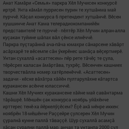
Анат Камăри «Семья» паркра Хӗл Мучисен конкурсӗ
иртрӗ. Унта кăмăл пуррисен пурин те хутшăнма май
пурччӗ. Кăçал конкурса 6 претендент хутшăнчӗ. Вӗсен
хушшинче Анат Кама телерадио­компанийӗн
представителӗ те пурччӗ - пӗлтӗр Хӗл Мучин алран-алла
куçакан туйине шăпах вăл çӗнсе илнӗччӗ.
Паркра пуçтарăннă ача-пăча юмахри сăнарсене хăвăрт
асăрхарӗ те вӗсемпе сăн ӳкерӗнес шанăçа вӗçертмерӗ.
Унтан сухаллă «асаттесем» пӗр рете тăчӗç те çула,
тӗрӗсрех каласан ăмăртăва, тухрӗç. Вӗсенчен кашниех
творчествăлла номер хатӗрленӗччӗ. «Асаттесен»
задачи - кӗске вăхăтра хăйӗн пултарулăхне кăтартса
куракансен асӗнче юлассиччӗ.
Кашни Хӗл Мучиех куракансене хăйне май савăнтарма
тăрăшрӗ. Мӗншӗн çак конкурса ноябрь уйăхӗнче
ирттерес тенӗ-ха йӗркелӳçӗсем? Ӗçӗ акă мӗнре иккен:
ноябрӗн 18-мӗшӗнче Раççейре çулсерен Хӗл Мучин
çуралнă кунне паллă тăваççӗ. Шур сухаллă асамçă
хăçан çурални паллă мар, анчах та унтанпа 2000 çул