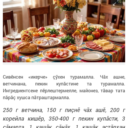
Сивӗнсен «икерче» çӳхен турамалла. Чăх ашне,
ветчинана, пекин купăстине та турамалла.
Ингредиентсене пӗрлештермелле, майонез, тăвар тата
пăрăç хушса пăтраштармалла.
250 г ветчина, 150 г пиçнӗ чăх ашӗ, 200 г
корейла кишӗр, 350-400 г пекин купăсти, 3
çăмарта, 1 кашăк çăнăх, 1 кашăк аçтăрхан