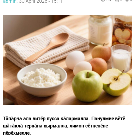
admin,
30 April 2026 - 15:11
259
0
0
Тăпăрча ала витӗр пусса кăлармалла. Панулмие вӗтӗ
шăтăклă теркăпа хырмалла, лимон сӗткенӗпе
пӗрӗхмелле.