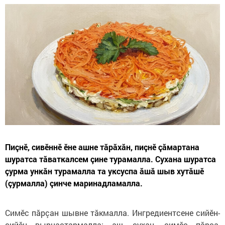
Пиçнӗ, сивӗннӗ ӗне ашне тăрăхăн, пиçнӗ çăмартана
шуратса тăваткалсем çине турамалла. Сухана шуратса
çурма ункăн турамалла та уксуспа ăшă шыв хутăшӗ
(çурмалла) çинче маринадламалла.
Симӗс пăрçан шывне тăкмалла. Ингредиентсене си­йӗн-
сийӗн вырнаçтармалла: аш, сухан, симӗс пăрçа,