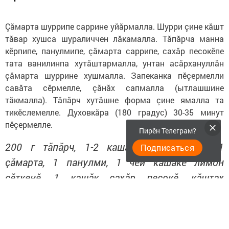
Çăмарта шуррипе саррине уйăрмалла. Шурри çине кăшт
тăвар хушса шураличчен лăкамалла. Тăпăрча манна
кӗрпипе, панулмипе, çăмарта саррипе, сахăр песокӗпе
тата ванилинпа хутăштармалла, унтан асăрхануллăн
çăмарта шуррине хушмалла. Запеканка пӗçермелли
савăта сӗрмелле, çăнăх сапмалла (ытлашшине
тăкмалла). Тăпăрч хутăшне форма çине ямалла та
тикӗслемелле. Духовкăра (180 градус) 30-35 минут
пӗçермелле.
Пирӗн Телеграм?
200 г тăпăрч, 1-2 кашăк манна кӗрпи, 1
Подписаться
çăмарта, 1 панулми, 1 чей кашăкӗ лимон
сӗткенӗ, 1 кашăк сахăр песокӗ, кăштах
ванилин, 1 чей кашăкӗ услам çу, çур кашăк
çăнăх кирлӗ.