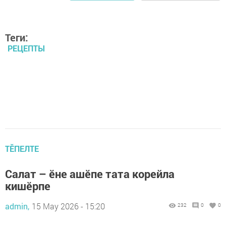
Теги:
РЕЦЕПТЫ
ТӖПЕЛТЕ
Салат – ӗне ашӗпе тата корейла
кишӗрпе
admin,
15 May 2026 - 15:20
232
0
0