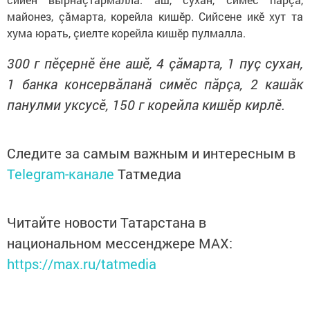
майонез, çăмарта, корейла кишӗр. Сийсене икӗ хут та
хума юрать, çиелте корейла кишӗр пулмалла.
300 г пӗçернӗ ӗне ашӗ, 4 çăмарта, 1 пуç сухан,
1 банка консервăланă симӗс пăрçа, 2 кашăк
панулми уксусӗ, 150 г корейла кишӗр кирлӗ.
Следите за самым важным и интересным в
Telegram-канале
Татмедиа
Читайте новости Татарстана в
национальном мессенджере MАХ:
https://max.ru/tatmedia