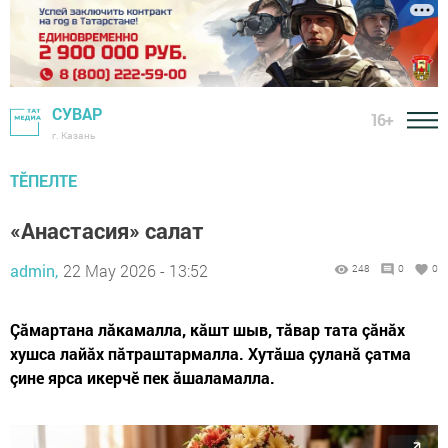
СУВАР
16+
г. Казань
ТӖПЕЛТЕ
«Анастасия» салат
admin,
22 May 2026 - 13:52
248
0
0
Çăмартана лăкамалла, кăшт шыв, тăвар тата çăнăх
хушса лайăх пăтраштармалла. Хутăша çуланă çатма
çине ярса икерчӗ пек ăшаламалла.