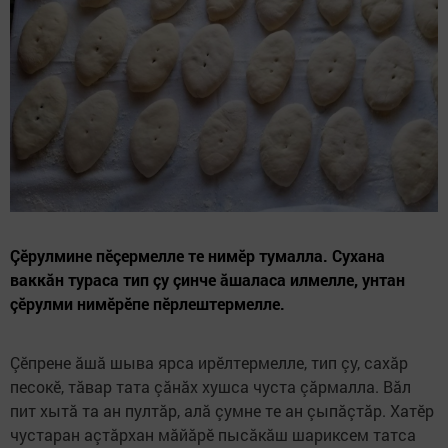
Çӗрулмине пӗçермелле те нимӗр тумалла. Сухана
ваккăн тураса тип çу çинче ăшаласа илмелле, унтан
çӗрулми нимӗрӗпе пӗрлештермелле.
Çӗпрене ăшă шыва ярса ирӗлтермелле, тип çу, сахăр
песокӗ, тăвар тата çăнăх хушса чуста çăрмалла. Вăл
пит хытă та ан пултăр, алă çумне те ан çыпăçтăр. Хатӗр
чустаран аçтăрхан мăйăрӗ пысăкăш шариксем татса