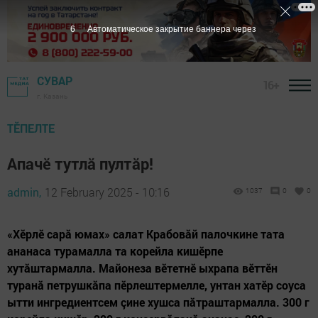
5
Автоматическое закрытие баннера через
СУВАР
16+
г. Казань
ТӖПЕЛТЕ
Апачӗ тутлă пултăр!
admin,
12 February 2025 - 10:16
1037
0
0
«Хӗрлӗ сарă юмах» салат Крабовăй палочкине тата
ананаса турамалла та корейла кишӗрпе
хутăштармалла. Майонеза вӗтетнӗ ыхрапа вӗттӗн
туранă петрушкăпа пӗрлештермелле, унтан хатӗр соуса
ытти ингредиентсем çине хушса пăтраштармалла. 300 г