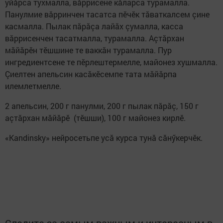
уйăрса тухмалла, вăррисене кăларса турамалла.
Панулмие вăрринчен тасатса пӗчӗк тăваткалсем çине
касмалла. Пылак пăрăçа лайăх çумалла, касса
вăррисенчен тасатмалла, турамалла. Аçтăрхан
мăйăрӗн тӗшшине те ваккăн турамалла. Пур
ингредиентсене те пӗрлештермелле, майонез хушмалла.
Çиелтен апельсин касăкӗсемпе тата мăйăрпа
илемлетмелле.
2 апельсин, 200 г панулми, 200 г пылак пăрăç, 150 г
аçтăрхан мăйăрӗ (тӗшши), 100 г майонез кирлӗ.
«Kandinsky» нейросетьпе усă курса тунă сăнӳкерчӗк.