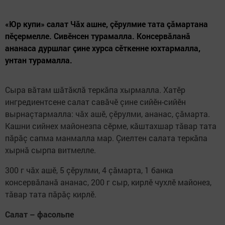
«Юр купи» салат Чăх ашне, çӗрулмие тата çăмартана
пӗçермелле. Сивӗнсен турамалла. Консервăланă
ананаса дуршлаг çине хурса сӗткенне юхтармалла,
унтан турамалла.
Сыра вăтам шăтăклă теркăпа хырмалла. Хатӗр
ингредиентсене салат савăчӗ çине сийӗн-сийӗн
вырнаçтармалла: чăх ашӗ, çӗрулми, ананас, çăмарта.
Кашни сийнех майонезпа сӗрме, кăштахшар тăвар тата
пăрăç сапма манмалла мар. Çиелтен салата теркăпа
хырнă сырпа витмелле.
300 г чăх ашӗ, 5 çӗрулми, 4 çăмарта, 1 банка
консервăланă ананас, 200 г сыр, кирлӗ чухлӗ майонез,
тăвар тата пăрăç кирлӗ.
Салат – фасольпе