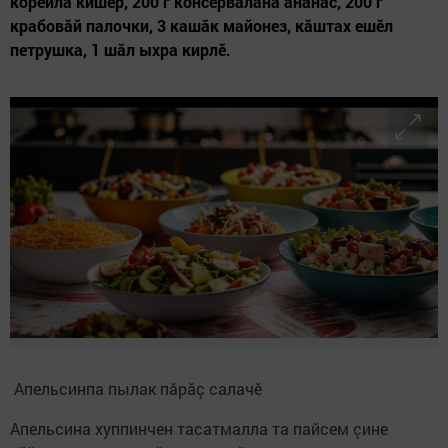
корейла кишӗр, 200 г консервăланă ананас, 200 г
крабовăй палочки, 3 кашăк майонез, кăштах ешӗл
петрушка, 1 шăл ыхра кирлӗ.
Апельсинпа пылак пăрăç салачӗ
Апельсина хуппинчен тасатмалла та пайсем çине