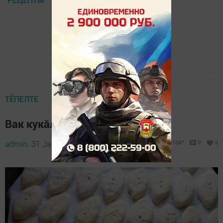
ТӖПЕЛТЕ
Вак кукăль
admin,
31 January 2025 - 13:03
1097
0
0