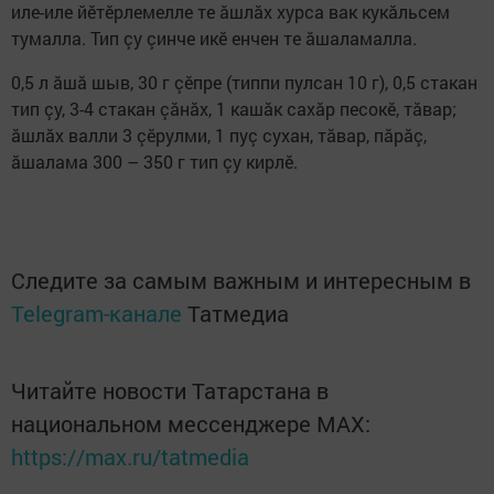
иле-иле йӗтӗрлемелле те ăшлăх хурса вак кукăльсем
тумалла. Тип çу çинче икӗ енчен те ăшаламалла.
0,5 л ăшă шыв, 30 г çӗпре (типпи пулсан 10 г), 0,5 стакан
тип çу, 3-4 стакан çăнăх, 1 кашăк сахăр песокӗ, тăвар;
ăшлăх валли 3 çӗрулми, 1 пуç сухан, тăвар, пăрăç,
ăшалама 300 – 350 г тип çу кирлӗ.
Следите за самым важным и интересным в
Telegram-канале
Татмедиа
Читайте новости Татарстана в
национальном мессенджере MАХ:
https://max.ru/tatmedia