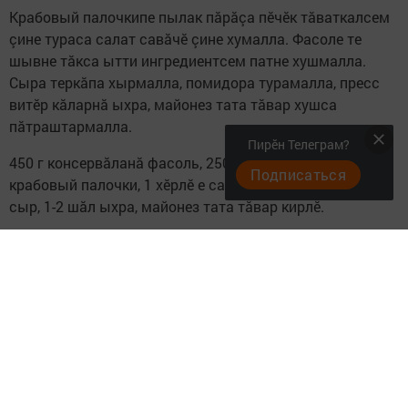
Крабовый палочкипе пылак пăрăçа пӗчӗк тăваткалсем
çине тураса салат савăчӗ çине хумалла. Фасоле те
шывне тăкса ытти ингредиентсем патне хушмалла.
Сыра теркăпа хырмалла, помидора турамалла, пресс
витӗр кăларнă ыхра, майонез тата тăвар хушса
пăтраштармалла.
Пирӗн Телеграм?
450 г консервăланă фасоль, 250 г помидор, 250 г
Подписаться
крабовый палочки, 1 хӗрлӗ е сарă пылак пăрăç, 100 г
сыр, 1-2 шăл ыхра, майонез тата тăвар кирлӗ.
Следите за самым важным и интересным в
Telegram-канале
Татмедиа