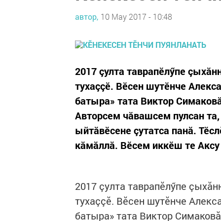
автор,
10 May 2017 - 10:48
2017 çулта таврапӗлӳпе çыхăн
тухаççӗ. Вӗсен шутӗнче Алек
батыра» тата Виктор Симаковă
Авторсем чăвашсем пулсан та,
ыйтăвӗсене çутатса панă. Тӗс
кăмăллă. Вӗсем иккӗш те Аксу 
2017 çулта таврапӗлӳпе çыхăн
тухаççӗ. Вӗсен шутӗнче Алекс
батыра» тата Виктор Симаковăн