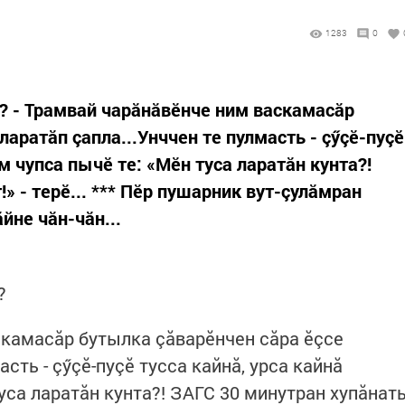
1283
0
? - Трамвай чарăнăвӗнче ним васкамасăр
ларатăп çапла...Унччен те пулмасть - çӳçӗ-пуçӗ
м чупса пычӗ те: «Мӗн туса ларатăн кунта?!
» - терӗ... *** Пӗр пушарник вут-çулăмран
йне чăн-чăн...
?
скамасăр бутылка çăварӗнчен сăра ӗçсе
асть - çӳçӗ-пуçӗ тусса кайнă, урса кайнă
уса ларатăн кунта?! ЗАГС 30 минутран хупăнат