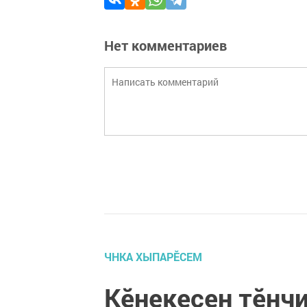
Нет комментариев
ЧНКА ХЫПАРӖСЕМ
Кӗнекесен тӗнчи