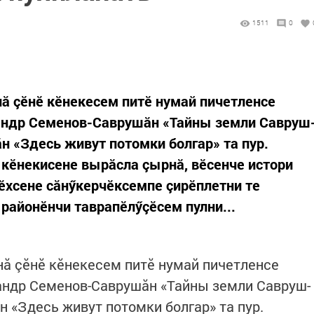
1511
0
нă çӗнӗ кӗнекесем питӗ нумай пичетленсе
сандр Семенов-Саврушăн «Тайны земли Савруш
н «Здесь живут потомки болгар» та пур.
 кӗнекисене вырăсла çырнă, вӗсенче истори
лӗхсене сăнӳкерчӗксемпе çирӗплетни те
районӗнчи таврапӗлӳçӗсем пулни...
нă çӗнӗ кӗнекесем питӗ нумай пичетленсе
андр Семенов-Саврушăн «Тайны земли Савруш-
 «Здесь живут потомки болгар» та пур.