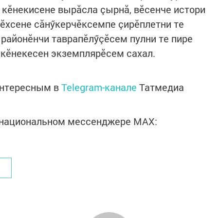
 кӗнекисене вырăсла çырнă, вӗсенче истори
лӗхсене сăнӳкерчӗксемпе çирӗплетни те
 районӗнчи таврапӗлӳçӗсем пулни те пире
 кӗнекесен экземплярӗсем сахал.
интересным в
Telegram-канале
Татмедиа
в национальном мессенджере MАХ: