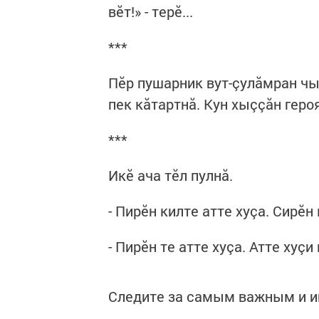
вӗт!» - терӗ...
***
Пӗр пушарник вут-çулăмран чыл
пек кăтартнă. Кун хыççăн геро
***
Икӗ ача тӗл пулнă.
- Пирӗн килте атте хуçа. Сирӗн
- Пирӗн те атте хуçа. Атте хуçи 
Следите за самым важным и 