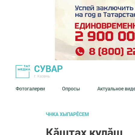
СУВАР
г. Казань
Фотогалереи
Опросы
Актуальное вид
ЧНКА ХЫПАРӖСЕМ
Кăштах кулăш