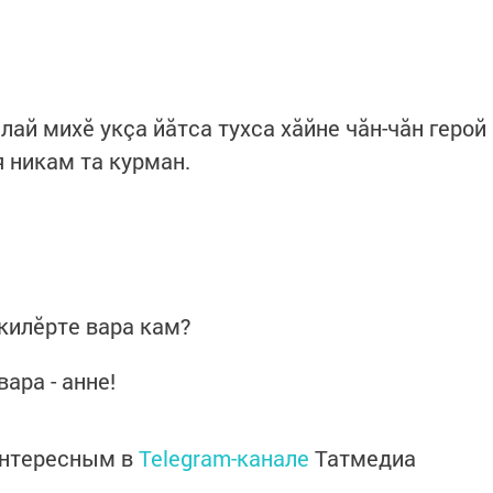
ай михӗ укçа йăтса тухса хăйне чăн-чăн герой
я никам та курман.
 килӗрте вара кам?
вара - анне!
интересным в
Telegram-канале
Татмедиа