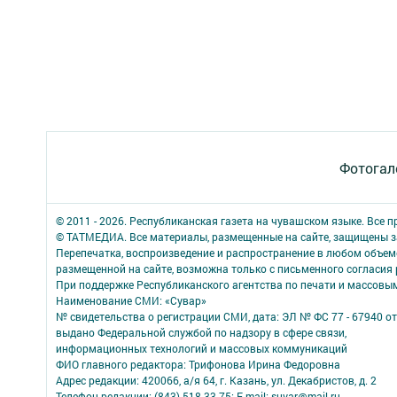
Фотогал
© 2011 - 2026. Республиканская газета на чувашском языке. Все 
© ТАТМЕДИА. Все материалы, размещенные на сайте, защищены з
Перепечатка, воспроизведение и распространение в любом объе
размещенной на сайте, возможна только с письменного согласия
При поддержке Республиканского агентства по печати и массов
Наименование СМИ: «Сувар»
№ свидетельства о регистрации СМИ, дата: ЭЛ № ФС 77 - 67940 от
выдано Федеральной службой по надзору в сфере связи,
информационных технологий и массовых коммуникаций
ФИО главного редактора: Трифонова Ирина Федоровна
Адрес редакции: 420066, а/я 64, г. Казань, ул. Декабристов, д. 2
Телефон редакции: (843) 518-33-75; E-mail: suvar@mail.ru