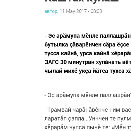
автор,
11 May 2017 - 08:03
- Эс арăмупа мӗнле паллашрăн
бутылка çăварӗнчен сăра ӗçсе 
тусса кайнă, урса кайнă хӗрарă
ЗАГС 30 минутран хупăнать вӗт!
чылай михӗ укçа йăтса тухса хă
- Эс арăмупа мӗнле паллашрăн
- Трамвай чарăнăвӗнче ним ва
ларатăп çапла...Унччен те пулм
хӗрарăм чупса пычӗ те: «Мӗн т