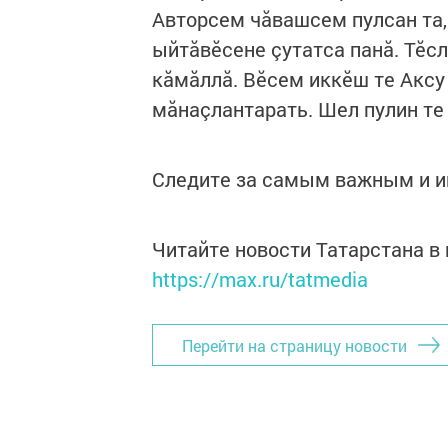
Авторсем чăвашсем пулсан та,
ыйтăвӗсене çутатса панă. Тӗс
кăмăллă. Вӗсем иккӗш те Аксу
мăнаçлантарать. Шел пулин те
Следите за самым важным и 
Читайте новости Татарстана 
https://max.ru/tatmedia
Перейти на страницу новости