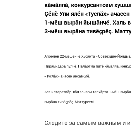
кăмăллă, конкурсантсем хушши
Çӗнӗ Упи ялӗн «Туслăх» ачасен
1-мӗш вырăн йышăнчӗ. Халь в
3-мӗш вырăна тивӗçрӗç. Матт
Апрелӗн 22-мӗшӗнче Хусанта «Созвездие-Йолдызлы
Пирамидăра пулчӗ. Палăртма питӗ кăмăллă, конку
«Туслăх» ачасен ансамблӗ.
Аса илтеретпӗр, вăл зонари тапхăрта 1-мӗш вырă
вырăна тивӗçрӗç. Маттурсем!
Следите за самым важным и 