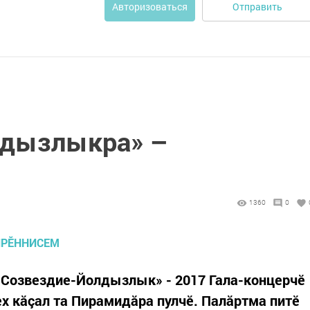
Отправить
Авторизоваться
лдызлыкра» –
1360
0
«Созвездие-Йолдызлык» - 2017 Гала-концерчӗ
ех кăçал та Пирамидăра пулчӗ. Палăртма питӗ