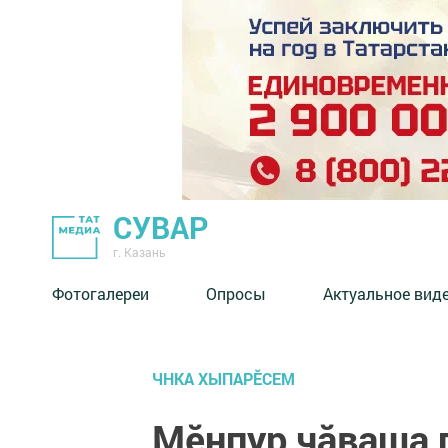
СУВАР
г. Казань
Фотогалереи
Опросы
Актуальное вид
ЧНКА ХЫПАРӖСЕМ
Мĕнпур чăваша 