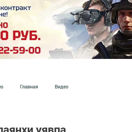
ео
Главная
Видео
паянхи уявпа