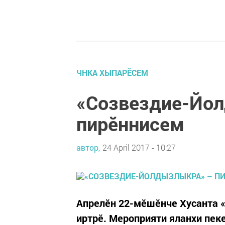
ЧНКА ХЫПАРӖСЕМ
«Созвездие-Йо
пирӗннисем
автор,
24 April 2017 - 10:27
Апрелӗн 22-мӗшӗнче Хусанта 
иртрӗ. Мероприяти яланхи пек