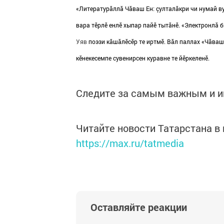
«Литературăллă Чăваш Ен: çулталăкри чи нумай ву
вара тӗрлӗ енлĕ хыпар пайӗ тытăнӗ. «Электронлă 
Уяв
поэзи кăшăлӗсӗр те иртмӗ. Вăл паллах «Чăваш 
кӗнекесемпе сувенирсен куравне те йӗркеленӗ.
Следите за самым важным и 
Читайте новости Татарстана 
https://max.ru/tatmedia
Оставляйте реакции