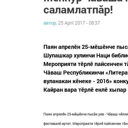
саламлатпăр!
автор,
25 April 2017 - 08:37
Паян апрелӗн 25-мӗшӗнче пысă
Шупашкар хулинчи Наци библи
Мероприяти тӗрлӗ пайсенчен т
Чăваш Республикинчи «Литерат
вуланакан кӗнеке - 2016» конк
Кайран вара тӗрлӗ енлĕ хыпар 
Паян апрелӗн 25-мӗшӗнче пысăк уяв - Чăваш чӗлх
фестивалӗ иртет. Мероприяти тӗрлӗ пайсенчен тă