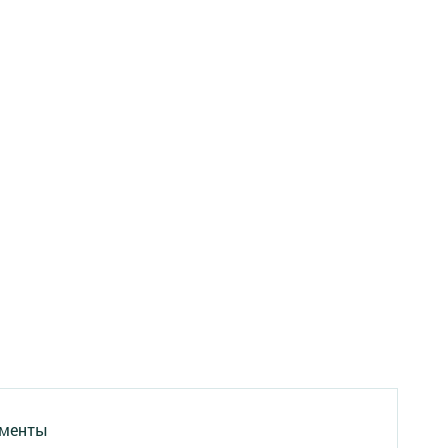
менты