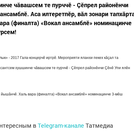
нче чăвашсем те пурччӗ - Çӗпрел районӗнчи
 ансамблӗ. Аса илтеретпӗр, вăл зонари тапхăрт
ара (финалта) «Вокал ансамблӗ» номинацинче
урсем!
к» - 2017 Гала-концерчӗ иртрӗ. Мероприяти яланхи пекех кăçал та
рсантсем хушшинче чăвашсем те пурччӗ - Çӗпрел районӗнчи Çӗнӗ Упи ялӗн
н йышăнчӗ. Халь вара (финалта) «Вокал ансамблӗ» номинацинче 3-мӗш
интересным в
Telegram-канале
Татмедиа