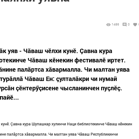
1486
0
к уяв - Чăваш чӗлхи кунӗ. Çавна кура
отекинче Чăваш кӗнекин фестивалӗ иртет.
ăнине палăртса хăвармалла. Чи малтан уява
урăллă Чăваш Ен: çулталăкри чи нумай
урсăн çӗнтерӳçисене чысланинчен пуçлӗç.
пайӗ...
и кунӗ. Çавна кура Шупашкар хулинчи Наци библиотекинче Чăваш кӗнекин
нине палăртса хăвармалла. Чи малтан уява Чăваш Республикинчи