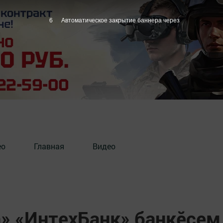
5
Автоматическое закрытие баннера через
ео
Главная
Видео
» «ИнтехБанк» банкӗсем