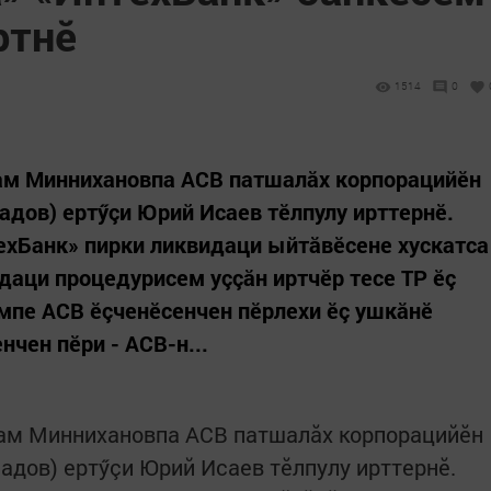
ртнӗ
1514
0
ам Миннихановпа АСВ патшалăх корпорацийӗн
адов) ертӳçи Юрий Исаев тӗлпулу ирттернӗ.
ехБанк» пирки ликвидаци ыйтăвӗсене хускатса
аци процедурисем уççăн иртчӗр тесе ТР ӗç
мпе АСВ ӗçченӗсенчен пӗрлехи ӗç ушкăнӗ
нчен пӗри - АСВ-н...
ам Миннихановпа АСВ патшалăх корпорацийӗн
адов) ертӳçи Юрий Исаев тӗлпулу ирттернӗ.