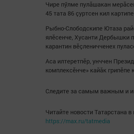
Чире пӳлме пулăшакан мерăсем
45 тата 86 çуртсен кил картип
Рыбно-Слободскипе Ютаза рай
ялӗсенче, Хусанти Дербышки п
карантин вӗçленичченех пулас
Аса илтеретпӗр, унччен Прези
комплексӗнче» кайăк грипӗпе к
Следите за самым важным и 
Читайте новости Татарстана 
https://max.ru/tatmedia