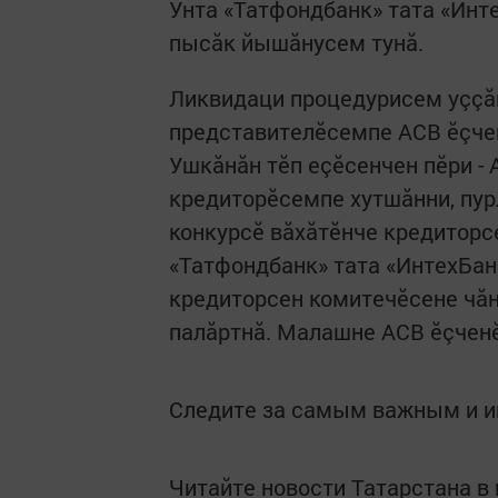
Унта «Татфондбанк» тата «Инт
пысăк йышăнусем тунă.
Ликвидаци процедурисем уççăн
представителӗсемпе АСВ ӗçчен
Ушкăнăн тӗп еçӗсенчен пӗри - 
кредиторӗсемпе хутшăнни, пур
конкурсӗ вăхăтӗнче кредиторс
«Татфондбанк» тата «ИнтехБан
кредиторсен комитечӗсене чăн
палăртнă. Малашне АСВ ӗçченӗ
Следите за самым важным и 
Читайте новости Татарстана 