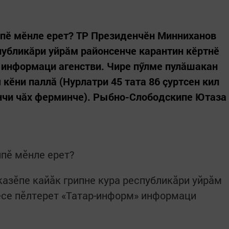
ипӗ мӗнле ерет? ТР Президенчӗн Минниханов
спубликăри уйрăм районсенче карантин кӗртнӗ
 информаци агенстви. Чире пӳлме пулăшакан
кӗни паллă (Нурлатри 45 тата 86 çуртсен кил
нчи чăх ферминче). Рыбно-Слободскипе Ютаза
ипӗ мӗнле ерет?
азӗпе кайăк грипне кура республикăри уйрăм
есе пӗлтерет «Татар-информ» информаци