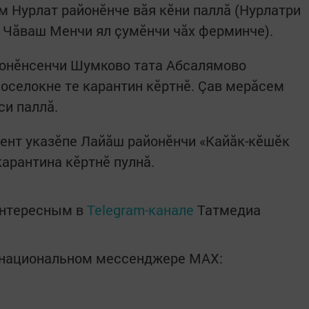
 Нурлат районӗнче вăя кӗни паллă (Нурлатри
е Чăваш Менчи ял çумӗнчи чăх ферминче).
онӗнсенчи Шумково тата Абсалямово
оселокне те карантин кӗртнӗ. Çав мерăсем
си паллă.
дент указӗпе Лайăш районӗнчи «Кайăк-кӗшӗк
арантина кӗртнӗ пулнă.
интересным в
Telegram-канале
Татмедиа
в национальном мессенджере MАХ: