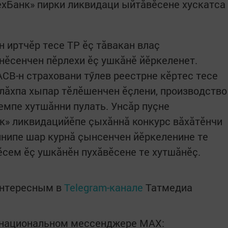
ехБанк» пирки ликвидаци ыйтăвӗсене хускатса
 иртчӗр тесе ТР ӗç тăвакан влаç
ӗсенчен пӗрлехи ӗç ушкăнӗ йӗркеленет.
АСВ-н страховани тӳлев реестрне кӗртес тесе
лăхпа хыпар тӗлӗшенчен ӗçлени, производство
емпе хутшăнни пулать. Унсăр пуçне
к» ликвидацийӗпе çыхăннă конкурс вăхăтӗнчи
нипе шар курнă çынсенчен йӗркеленине те
сем ӗç ушкăнӗн пухăвӗсене те хутшăнӗç.
интересным в
Telegram-канале
Татмедиа
в национальном мессенджере MАХ: