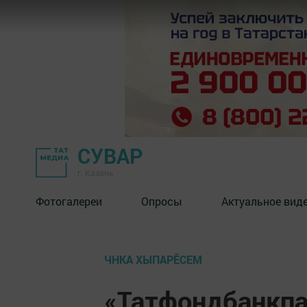
СУВАР
г. Казань
Фотогалереи
Опросы
Актуальное вид
ЧНКА ХЫПАРӖСЕМ
«Татфондбанкпа