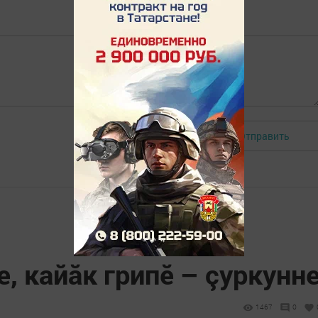
Отправить
Авторизоваться
е, кайăк грипӗ – çуркунн
1467
0