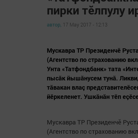
пирки тӗлпулу и
автор,
17 May 2017 - 12:13
Мускавра ТР Президенчӗ Руст
(Агентство по страхованию вкл
Унта «Татфондбанк» тата «Инт
пысăк йышăнусем тунă. Ликвид
тăвакан влаç представителӗсе
йӗркеленет. Ушкăнăн тӗп еçӗсе
Мускавра ТР Президенчӗ Руст
(Агентство по страхованию вкл