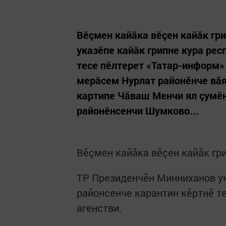
Вӗçмен кайăка вӗçен кайăк гр
указӗпе кайăк грипне кура ре
тесе пӗлтерет «Татар-информ»
мерăсем Нурлат районӗнче вăя 
картипе Чăваш Менчи ял çумӗ
районӗнсенчи Шумково...
Вӗçмен кайăка вӗçен кайăк гр
ТР Президенчӗн Минниханов ук
районсенче карантин кӗртнӗ т
агенстви.