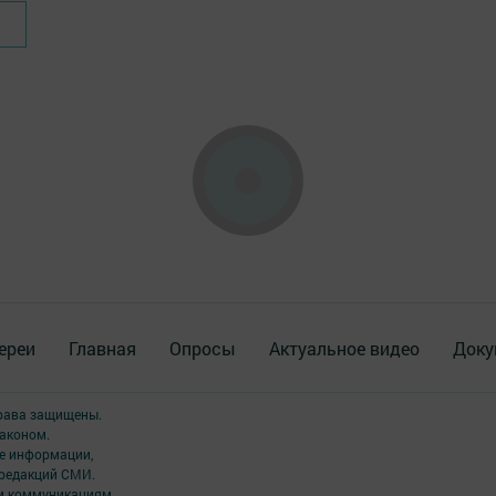
ереи
Главная
Опросы
Актуальное видео
Доку
права защищены.
аконом.
ме информации,
 редакций СМИ.
ым коммуникациям.