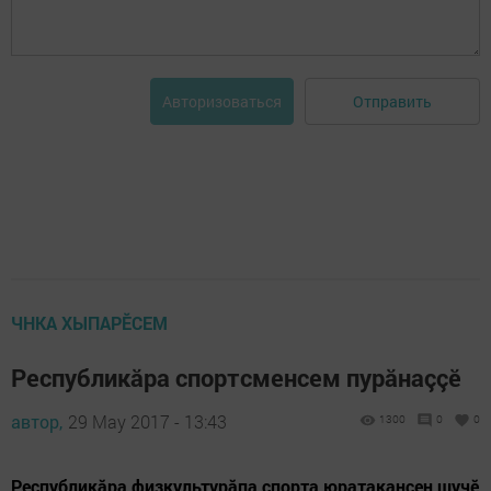
Отправить
Авторизоваться
ЧНКА ХЫПАРӖСЕМ
Республикăра спортсменсем пурăнаççӗ
автор,
29 May 2017 - 13:43
1300
0
0
Республикăра физкультурăпа спорта юратакансен шучӗ