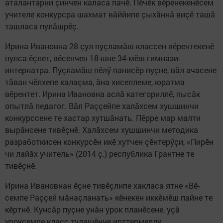
аталантарни çинчен каласа пачӗ. Пӗчӗк вӗренекенӗсем
учителе конкурсра шахмат вăййипе çыхăннă виçӗ ташă
ташласа пулăшрӗç.
Ирина Ивановна 28 çул пуçламăш классен вӗрентекенӗ
пулса ӗçлет, вӗсенчен 18-шне 34-мӗш гимнази-
интернатра. Пуçламăш пӗлӳ панисӗр пуçне, вăл ачасене
тăван чӗлхепе калаçма, ăна хисеплеме, юратма
вӗрентет. Ирина Ивановна аслă категориллӗ, пысăк
опытлă педагог. Вăл Раççейпе халăхсем хушшинчи
конкурссене те хастар хутшăнать. Пӗрре мар малти
вырăнсене тивӗçнӗ. Халăхсем хушшинчи методика
разработкисен конкурсӗн икӗ хутчен çӗнтерӳçи, «Пирӗн
чи лайăх учитель» (2014 ç.) республика Грантне те
тивӗçнӗ.
Ирина Ивановнан ӗçне тивӗçлипе хакласа ятне «Вӗ­
семпе Раççей мăнаçланать» кӗнекен иккӗмӗш пайне те
кӗртнӗ. Кунсăр пуçне унăн урок планӗсене, уçă
уроксемпе класс тулашӗнче ирттермелли