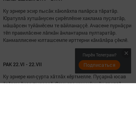
Ку эрнере эсир пысăк хăюлăхпа палăрса тăратăр.
Юратуллă хутшăнусен çирӗплӗхне хаклама пуç­латăр,
мăшăрсен туйăмӗсем те вăйланаççӗ. Ачасене пурнăçри
тӗп правилăсене лăпкăн ăнлантарма пултаратăр.
Канмаллисене юлташсемпе ирттерни кăмăлăра çӗклӗ.
Пирӗн Телеграм?
РАК 22.VI - 22.VII
Подписаться
Ку эрнере кил-çурта хăтлăх кӗртмелле. Пуçарнă юсав
ӗçӗсем ăнса пыраççӗ. Çемьере кам мӗншӗн явап­лă
пулнине татса пама ырă вăхăт. Аслисене тимлӗх
уйăрма ан манăр. Харпăр комплекссемпе кӗрешмелли
тапхăр. Закона пăсасран асăрханăр, канмаллисенче
тӗллевӗре интереслӗ майпа пурнăçлатăр.