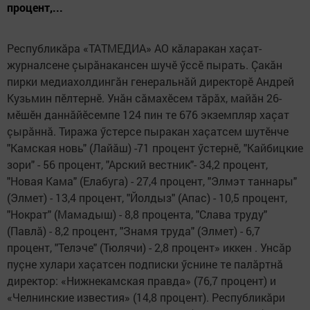
процент,...
Республикăра «ТАТМЕДИА» АО кăларакан хаçат-
журналсене çырăнакансен шучӗ ӳссӗ пырать. Çакăн
пирки медиахолдингăн генеральнăй директорӗ Андрей
Кузьмин пӗлтернӗ. Унăн сăмахӗсем тăрăх, майăн 26-
мӗшӗн даннăйӗсемпе 124 пин те 676 экземпляр хаçат
çырăннă. Тиража ӳстерсе пыракан хаçатсем шутӗнче
"Камская новь" (Лайăш) -71 процент ӳстернӗ, "Кайбицкие
зори" - 56 процент, "Арский вестник"- 34,2 процент,
"Новая Кама" (Елабуга) - 27,4 процент, "Элмэт таннары"
(Элмет) - 13,4 процент, "Йолдыз" (Апас) - 10,5 процент,
"Нократ" (Мамадыш) - 8,8 процента, "Слава труду"
(Павлă) - 8,2 процент, "Знамя труда" (Элмет) - 6,7
процент, "Телэче" (Тюлячи) - 2,8 процент» иккен . Унсăр
пуçне хулари хаçатсен подписки ӳснине те палăртнă
директор: «Нижнекамская правда» (76,7 процент) и
«Челнинские известия» (14,8 процент). Республикăри