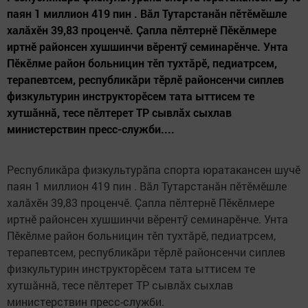
паян 1 миллион 419 пин . Вăл Тутарстанăн пӗтӗмӗшле
халăхӗн 39,83 проценчӗ. Çапла пӗлтернӗ Пӗкӗлмере
иртнӗ районсен хушшинчи вӗрентӳ семинарӗнче. Унта
Пӗкӗлме район больницин тӗп тухтăрӗ, педиатрсем,
терапевтсем, республикăри тӗрлӗ районсенчи сиплев
физкультурин инструкторӗсем тата ыттисем те
хутшăннă, тесе пӗлтерет ТР сывлăх сыхлав
министерствин пресс-служби....
Республикăра физкультурăпа спорта юратакансен шучӗ
паян 1 миллион 419 пин . Вăл Тутарстанăн пӗтӗмӗшле
халăхӗн 39,83 проценчӗ. Çапла пӗлтернӗ Пӗкӗлмере
иртнӗ районсен хушшинчи вӗрентӳ семинарӗнче. Унта
Пӗкӗлме район больницин тӗп тухтăрӗ, педиатрсем,
терапевтсем, республикăри тӗрлӗ районсенчи сиплев
физкультурин инструкторӗсем тата ыттисем те
хутшăннă, тесе пӗлтерет ТР сывлăх сыхлав
министерствин пресс-служби.