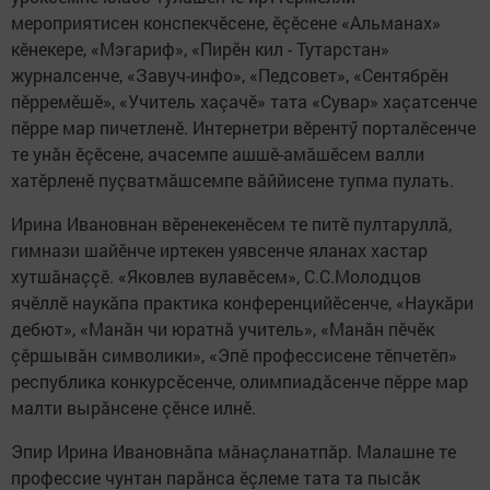
мероприятисен конспекчӗсене, ӗçӗсене «Альманах»
кӗнекере, «Мэгариф», «Пирӗн кил - Тутарстан»
журналсенче, «Завуч-инфо», «Педсовет», «Сентябрӗн
пӗрремӗшӗ», «Учитель хаçачӗ» тата «Сувар» хаçатсенче
пӗрре мар пичетленӗ. Интернетри вӗрентӳ порталӗсенче
те унăн ӗçӗсене, ачасемпе ашшӗ-амăшӗсем валли
хатӗрленӗ пуçватмăшсемпе вăййисене тупма пулать.
Ирина Ивановнан вӗренекенӗсем те питӗ пултаруллă,
гимнази шайӗнче иртекен уяв­сенче яланах хастар
хутшăнаççӗ. «Яковлев вулавӗсем», С.С.Молодцов
ячӗллӗ наукăпа практика конференцийӗсенче, «Наукăри
дебют», «Манăн чи юратнă учитель», «Манăн пӗчӗк
çӗршывăн символики», «Эпӗ профессисене тӗпчетӗп»
республика конкурсӗсенче, олимпиадăсенче пӗрре мар
малти вырăнсене çӗнсе илнӗ.
Эпир Ирина Ивановнăпа мă­наç­ланатпăр. Малашне те
профессие чунтан парăнса ӗçлеме тата та пысăк