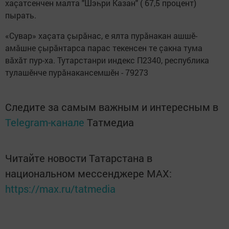
хаçатсенчен малта "Шэһри Казан" ( 67,5 процент)
пырать.
«Сувар» хаçата çырăнас, е ялта пурăнакан ашшӗ-
амăшне çырăнтарса парас текенсен те çакна тума
вăхăт пур-ха. Тутарстанри индекс П2340, республика
тулашӗнче пурăнакансемшӗн - 79273
Следите за самым важным и интересным в
Telegram-канале
Татмедиа
Читайте новости Татарстана в
национальном мессенджере MАХ:
https://max.ru/tatmedia