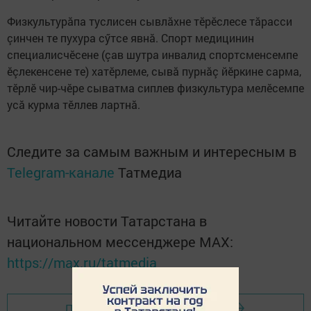
Физкультурăпа туслисен сывлăхне тӗрӗслесе тăрасси
çинчен те пухура сӳтсе явнă. Спорт медицинин
специалисчӗсене (çав шутра инвалид спортсменсемпе
ӗçлекенсене те) хатӗрлеме, сывă пурнăç йӗркине сарма,
тӗрлӗ чир-чӗре сыватма сиплев физкультура мелӗсемпе
усă курма тӗллев лартнă.
Следите за самым важным и интересным в
Telegram-канале
Татмедиа
Читайте новости Татарстана в
национальном мессенджере MАХ:
https://max.ru/tatmedia
Перейти на страницу новости