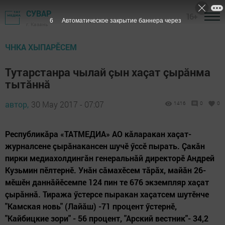
СУВАР
16+
5
Автоматическое закрытие баннера через
г. Казань
ЧНКА ХЫПАРӖСЕМ
Тутарстанра чылай çын хаçат çырăнма
тытăннă
автор,
30 May 2017 - 07:07
1416
0
0
Республикăра «ТАТМЕДИА» АО кăларакан хаçат-
журналсене çырăнакансен шучӗ ӳссӗ пырать. Çакăн
пирки медиахолдингăн генеральнăй директорӗ Андрей
Кузьмин пӗлтернӗ. Унăн сăмахӗсем тăрăх, майăн 26-
мӗшӗн даннăйӗсемпе 124 пин те 676 экземпляр хаçат
çырăннă. Тиража ӳстерсе пыракан хаçатсем шутӗнче
"Камская новь" (Лайăш) -71 процент ӳстернӗ,
"Кайбицкие зори" - 56 процент, "Арский вестник"- 34,2