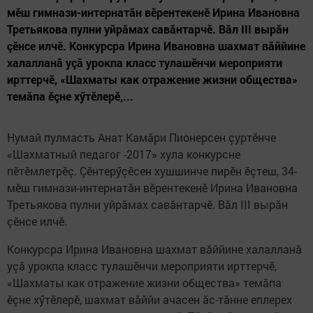
мӗш гимнази-интернатăн вӗрентекенӗ Ирина Ивановна
Третьякова пулни уйрăмах савăнтарчӗ. Вăл III вырăн
çӗнсе илчӗ. Конкурсра Ирина Ивановна шахмат вăййине
халалланă уçă урокпа класс тулашӗнчи мероприяти
ирттерчӗ, «Шахматы как отражение жизни общества»
темăпа ӗçне хӳтӗлерӗ,...
Нумай пулмасть Анат Камăри Пионерсен çуртӗнче
«Шахматный педагог -2017» хула конкурсне
пӗтӗмлетрӗç. Çӗнтерӳçӗсен хушшинче пирӗн ӗçтеш, 34-
мӗш гимнази-интернатăн вӗрентекенӗ Ирина Ивановна
Третьякова пулни уйрăмах савăнтарчӗ. Вăл III вырăн
çӗнсе илчӗ.
Конкурсра Ирина Ивановна шахмат вăййине халалланă
уçă урокпа класс тулашӗнчи мероприяти ирттерчӗ,
«Шахматы как отражение жизни общества» темăпа
ӗçне хӳтӗлерӗ, шахмат вăййи ачасен ăс-тăнне еплерех