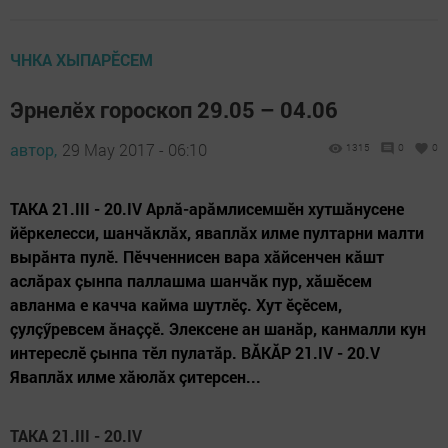
ЧНКА ХЫПАРӖСЕМ
Эрнелӗх гороскоп 29.05 – 04.06
автор,
29 May 2017 - 06:10
1315
0
0
ТАКА 21.III - 20.IV Арлă-арăмлисемшӗн хутшăнусене
йӗркелесси, шанчăклăх, яваплăх илме пултарни малти
вырăнта пулӗ. Пӗчченнисен вара хăйсенчен кăшт
аслăрах çынпа паллашма шанчăк пур, хăшӗсем
авланма е качча кайма шутлӗç. Хут ӗçӗсем,
çулçӳревсем ăнаççӗ. Элексене ан шанăр, канмалли кун
интереслӗ çынпа тӗл пулатăр. ВĂКĂР 21.IV - 20.V
Яваплăх илме хăюлăх çитерсен...
ТАКА 21.III - 20.IV