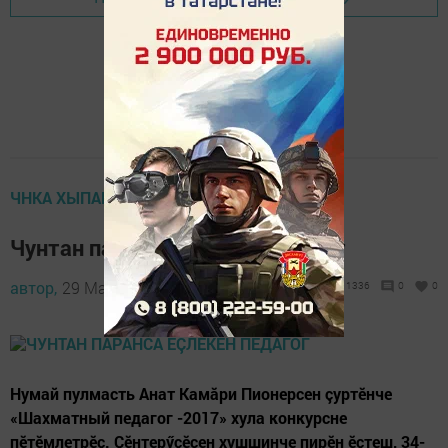
ЧНКА ХЫПАРӖСЕМ
Чунтан парăнса ӗçлекен педагог
автор,
29 May 2017 - 07:23
1336
0
0
Нумай пулмасть Анат Камăри Пионерсен çуртӗнче
«Шахматный педагог -2017» хула конкурсне
пӗтӗмлетрӗç. Çӗнтерӳçӗсен хушшинче пирӗн ӗçтеш, 34-