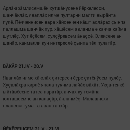
Арлă-арăмлисемшӗн хутшăнусене йӗркелесси,
шанчăклăх, яваплăх илме пултарни малти вырăнта
пулӗ. Пӗчченнисен вара хăйсенчен кăшт аслăрах çынпа
паллашма шанчăк пур, хăшӗсем авланма е качча кайма
шутлӗç. Хут ӗçӗсем, çулçӳревсем ăнаççӗ. Элексене ан
шанăр, канмалли кун интереслӗ çынпа тӗл пулатăр.
ВĂКĂР 21.IV - 20.V
Яваплăх илме хăюлăх çитерсен ӗçре çитӗнӳсем пулӗç.
Хуçалăхра кирлӗ япала туянма лайăх вăхăт. Укçа-тенкӗ
ыйтăвӗсене татса паратăр, анчах ку темăпа
юлташсемпе ан калаçăр, ăнланмӗç. Малашнехи
плансем тума та аван тапхăр.
ЙӖКӖРЕШСЕМ 21.V - 21.VI