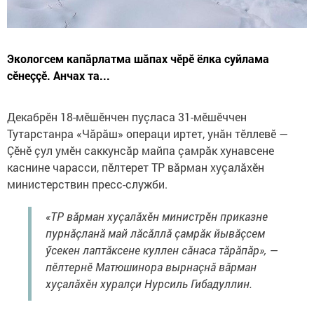
Экологсем капӑрлатма шӑпах чӗрӗ ёлка суйлама
сӗнеççӗ. Анчах та...
Декабрĕн 18-мĕшĕнчен пуçласа 31-мĕшĕччен
Тутарстанра «Чăрăш» операци иртет, унӑн тӗллевӗ —
Çӗнӗ çул умӗн саккунсӑр майпа çамрăк хунавсене
каснине чарасси, пĕлтерет ТР вӑрман хуçалӑхĕн
министерствин пресс-служби.
«ТР вӑрман хуçалӑхĕн министрӗн приказне
пурнăçланă май лӑсӑллӑ çамрăк йывăçсем
ӳсекен лаптӑксене куллен сăнаса тăрăпăр», —
пĕлтернĕ Матюшинора вырнаçнă вăрман
хуçалăхĕн хуралçи Нурсиль Гибадуллин.