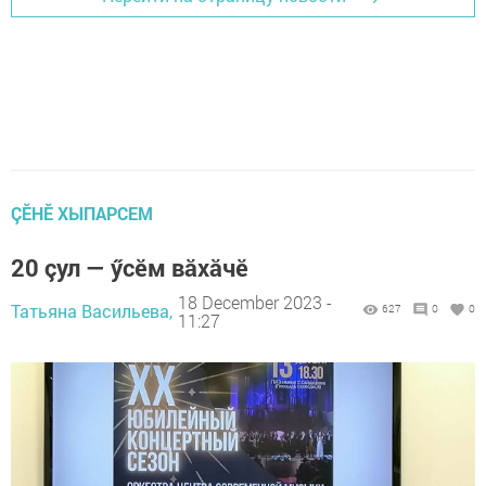
ÇӖНӖ ХЫПАРСЕМ
20 çул — ӳсĕм вăхăчĕ
18 December 2023 -
Татьяна Васильева,
627
0
0
11:27