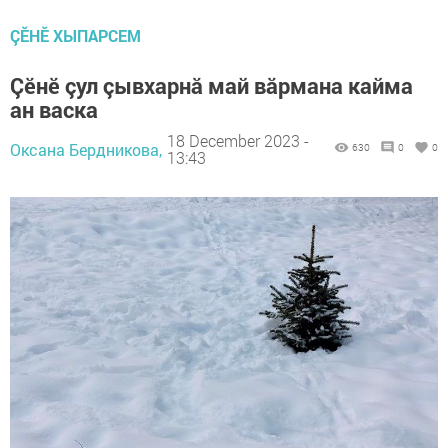
ÇӖНӖ ХЫПАРСЕМ
Çĕнĕ çул çывхарнă май вăрмана кайма
ан васка
18 December 2023 -
Оксана Бердникова,
630
0
0
13:43