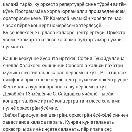
каланă тăрăх, ку оркестр репертуарӗ çине тӳррӗн витӗм
кӳнӗ. Программăна хорпа юрламалли произведенисем,
ораторисем кӗнӗ. ТР Камерлă музыкăн хорӗпе те час-
часах пӗрле концерт номерӗсем хатӗрлеççӗ.
Ку çӗнӗлӗхсене ырласа калаçрӗ центр ертӳçи. Оркестр
ӳсӗмне хамăр та итлесе хаклама пултартăмăр нумай
пулмасть.
Кашни кӗркунне Хусанта иртекен София Губайдуллина
ячӗллӗ Халăхсен хушшинчи Concordia хальхи вăхăтри
музыка фестивальне кăçал пӗрремӗш хут ТР Патшалăх
симфони оркестрӗпе пӗрле центр çумӗнчи оркестр уçрӗ.
Фестиваль пуçланнăранпа та ку пӗрремӗш хут!
Декабрӗн 13-мӗшӗнче С. Сайдашев ячӗллӗ Пысăк
концерт залӗнче иртнӗ концертра та итлесе хаклама
пулчӗ оркестрăн ӳсӗмне.
Ляйля Гарифуллина центрăн, оркестрăн ӗçӗ-хӗлӗ çинчен
хавасланса каласа парать. Кунран кун аталанать
оркестр, ырă ячӗ инçете саланать, пӗр япала çеç