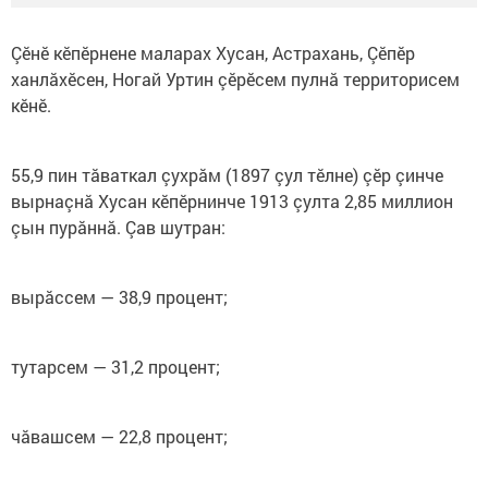
Çӗнӗ кӗпӗрнене маларах Хусан, Астрахань, Çӗпӗр
ханлăхӗсен, Ногай Уртин çӗрӗсем пулнă территорисем
кӗнӗ.
55,9 пин тăваткал çухрăм (1897 çул тӗлне) çӗр çинче
вырнаçнă Хусан кӗпӗрнинче 1913 çулта 2,85 миллион
çын пурăннă. Çав шутран:
вырăссем — 38,9 процент;
тутарсем — 31,2 процент;
чăвашсем — 22,8 процент;