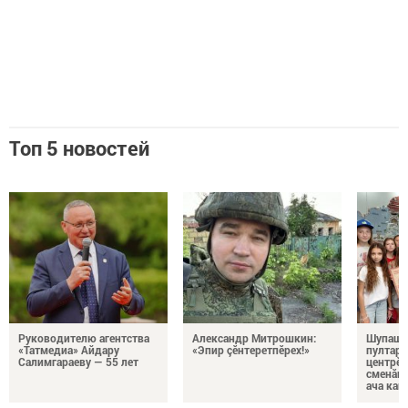
Топ 5 новостей
Руководителю агентства
Александр Митрошкин:
Шупашк
«Татмедиа» Айдару
«Эпир çӗнтеретпӗрех!»
пултару
Салимгараеву — 55 лет
центрӗн
сменăна
ача кай