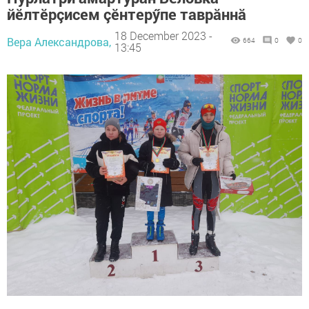
йӗлтӗрçисем çӗнтерӳпе таврăннă
18 December 2023 -
Вера Александрова,
664
0
0
13:45