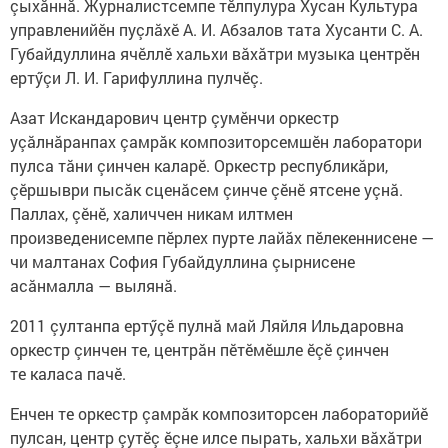
çыхăннă. Журналистсемпе тӗлпулура Хусан Культура
управленийӗн пуçлăхӗ А. И. Абзалов тата Хусанти С. А.
Губайдуллина ячӗллӗ хальхи вăхăтри музыка центрӗн
ертӳçи Л. И. Гарифуллина пулчӗç.
Азат Искандарович центр çумӗнчи оркестр
уçăлнăранпах çамрăк композиторсемшӗн лаборатори
пулса тăни çинчен каларӗ. Оркестр республикăри,
çӗршыври пысăк сценăсем çинче çӗнӗ ятсене уçнă.
Паллах, çӗнӗ, халиччен никам илтмен
произведенисемпе пӗрлех пурте лайăх пӗлекеннисене —
чи малтанах София Губайдуллина çырнисене
асăнмалла — вылянă.
2011 çултанпа ертӳçӗ пулнă май Ляйля Ильдаровна
оркестр çинчен те, центрăн пӗтӗмӗшле ӗçӗ çинчен
те каласа пачӗ.
Енчен те оркестр çамрăк композиторсен лабораторийӗ
пулсан, центр çутӗç ӗçне илсе пырать, хальхи вăхăтри