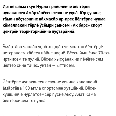
Иртнӗ шăматкун Нурлат районӗнче йӗлтӗрпе
чупакансен ăмăртăвӗсен сезонне уçнă. Юр çунине,
тăман вӗçтернине пăхмасăр ир-ирех йӗлтӗрпе чупма
кăмăллакан тӗрлӗ ӳсӗмри çынсем «Ак барс» спорт
центрӗн территорийӗнче пуçтарăннă.
Ăмăртăва чаплăн уçнă хыççăн чи малтан йӗлтӗрçӗ-
ветерансем хăйсен вăйне виçнӗ. Вӗсен йышӗнче 70-тен
иртнисем те пулнă. Вӗсем хыççăнах чи пӗчӗккисем
йӗлтӗр çине тăчӗç, унтан — ыттисем.
Йӗлтӗрпе чупакансен сезонне уçнине халалланă
ăмăртăва 150 ытла спортсмен хутшăннă. Вӗсен
хушшинче нурлатсемсӗр пуçне Аксу, Анат Кама
йӗлтӗрçисем те пулнă.