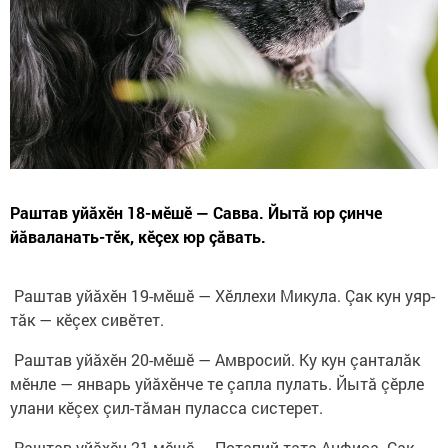
Раштав уйăхӗн 18-мӗшӗ — Савва. Йытă юр çинче
йăваланать-тӗк, кӗçех юр çăвать.
Раштав уйăхӗн 19-мӗшӗ — Хӗллехи Микула. Çак кун уяр-
тăк — кӗçех сивӗтет.
Раштав уйăхӗн 20-мӗшӗ — Амвросий. Ку кун çанталăк
мӗнле — январь уйăхӗнче те çапла пулать. Йытă çӗрле
улани кӗçех çил-тăман пуласса систерет.
Раштав уйăхӗн 21-мӗшӗ — Потапий тата Анфиса. Çак