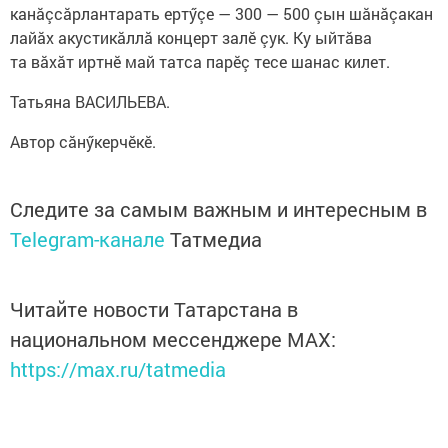
канăçсăрлантарать ертӳçе — 300 — 500 çын шăнăçакан
лайăх акустикăллă концерт залӗ çук. Ку ыйтăва
та вăхăт иртнӗ май татса парӗç тесе шанас килет.
Татьяна ВАСИЛЬЕВА.
Автор сăнӳкерчĕкĕ.
Следите за самым важным и интересным в
Telegram-канале
Татмедиа
Читайте новости Татарстана в
национальном мессенджере MАХ:
https://max.ru/tatmedia