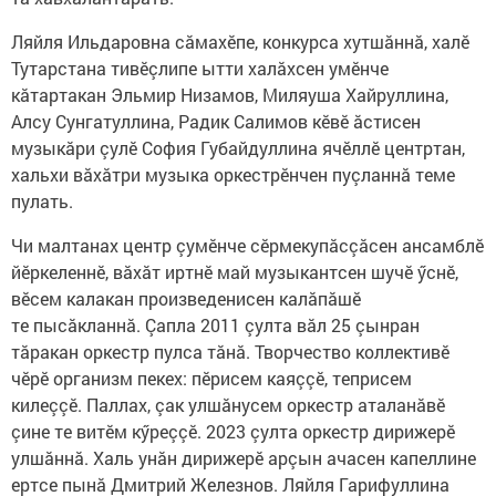
Ляйля Ильдаровна сăмахӗпе, конкурса хутшăннă, халӗ
Тутарстана тивӗçлипе ытти халăхсен умӗнче
кăтартакан Эльмир Низамов, Миляуша Хайруллина,
Алсу Сунгатуллина, Радик Салимов кӗвӗ ăстисен
музыкăри çулӗ София Губайдуллина ячӗллӗ центртан,
хальхи вăхăтри музыка оркестрӗнчен пуçланнă теме
пулать.
Чи малтанах центр çумӗнче сӗрмекупăсçăсен ансамблӗ
йӗркеленнӗ, вăхăт иртнӗ май музыкантсен шучӗ ӳснӗ,
вӗсем калакан произведенисен калăпăшӗ
те пысăкланнă. Çапла 2011 çулта вăл 25 çынран
тăракан оркестр пулса тăнă. Творчество коллективӗ
чӗрӗ организм пекех: пӗрисем каяççӗ, теприсем
килеççӗ. Паллах, çак улшăнусем оркестр аталанăвӗ
çине те витӗм кӳреççӗ. 2023 çулта оркестр дирижерӗ
улшăннă. Халь унăн дирижерӗ арçын ачасен капеллине
ертсе пынă Дмитрий Железнов. Ляйля Гарифуллина