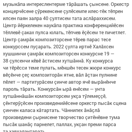
музыкăпа интереслентерме тăрăшать çынсене. Оркестр
концерчӗсене çӳрекенсене çулӗсемпе илес-тӗк тӗпрен
илсен паян залра 40 çултисем тата аслăраххисем.
Центр йӗркелекен наукăпа практика конференцийӗсен
тӗллевӗ çаках пулса юлать, тӗпчев ӗçӗсем те пичетлет.
Центр çамрăк композиторсене тӗрев парас тесе
конкурссем пуçарать. 2022 çулта иртнӗ Халăхсен
хушшинчи çамрăк композиторсен конкурсне 19 —
38 çулсенчи кӗвӗ ăстисем хутшăннă. Ку конкурса
чи тӗрӗсси теме пулать, мӗншӗн тесен жюри конкурс
вӗçӗнче çеç композиторăн ятне, вăл ăçтан пулнине
пӗлет — партитурăсем çинче автор ячӗ вырăнӗнче
пароль тăрать. Конкурсăн ырă енӗсем — унта
хутшăннăшăн композиторсем укçа тӳлемеççӗ,
çӗнтерӳçӗсен произведенийӗсене оркестр пысăк сцена
çинчен каласа кăтартать. Чăннипех ăнăçлă
произведени çырнисене творчество çитӗнӗвне тума
пысăк шанăç парнелет, паллах, укçан преми парса
та хавхалантарать.