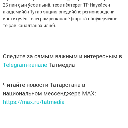
25 пин çын ӳссе пынă, тесе пӗлтерет ТР Наукăсен
академийӗн Тутар энциклопедийӗпе регионоведени
институчӗн Телеграмри каналӗ (карттă сăнӳкерчӗкне
те çав каналтанах илнӗ).
Следите за самым важным и интересным в
Telegram-канале
Татмедиа
Читайте новости Татарстана в
национальном мессенджере MАХ:
https://max.ru/tatmedia