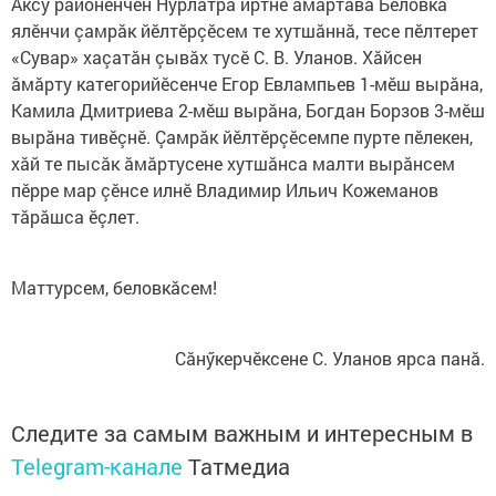
Аксу районӗнчен Нурлатра иртнӗ ăмăртăва Беловка
ялӗнчи çамрăк йӗлтӗрçӗсем те хутшăннă, тесе пӗлтерет
«Сувар» хаçатăн çывăх тусӗ С. В. Уланов. Хӑйсен
ӑмӑрту категорийӗсенче Егор Евлампьев 1-мӗш вырӑна,
Камила Дмитриева 2-мӗш вырӑна, Богдан Борзов 3-мӗш
вырӑна тивӗçнӗ. Çамрӑк йӗлтӗрçӗсемпе пурте пӗлекен,
хӑй те пысӑк ӑмӑртусене хутшӑнса малти вырӑнсем
пӗрре мар çӗнсе илнӗ Владимир Ильич Кожеманов
тӑрӑшса ӗçлет.
Маттурсем, беловкăсем!
Сăнӳкерчӗксене С. Уланов ярса панă.
Следите за самым важным и интересным в
Telegram-канале
Татмедиа