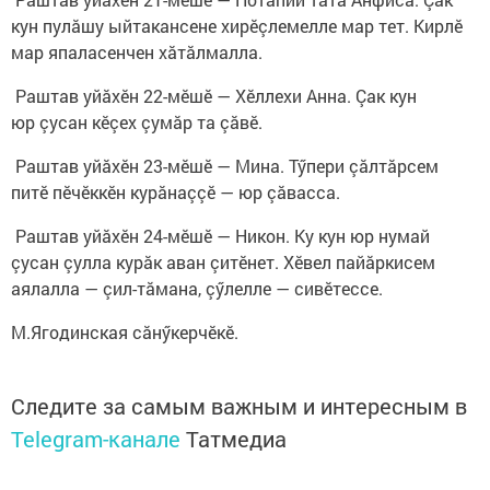
кун пулăшу ыйтакансене хирӗçлемелле мар тет. Кирлӗ
мар япаласенчен хăтăлмалла.
Раштав уйăхӗн 22-мӗшӗ — Хӗллехи Анна. Çак кун
юр çусан кӗçех çумăр та çăвӗ.
Раштав уйăхӗн 23-мӗшӗ — Мина. Тӳпери çăлтăрсем
питӗ пӗчӗккӗн курăнаççӗ — юр çăвасса.
Раштав уйăхӗн 24-мӗшӗ — Никон. Ку кун юр нумай
çусан çулла курăк аван çитӗнет. Хӗвел пайăркисем
аялалла — çил-тăмана, çӳлелле — сивӗтессе.
М.Ягодинская сăнӳкерчӗкĕ.
Следите за самым важным и интересным в
Telegram-канале
Татмедиа