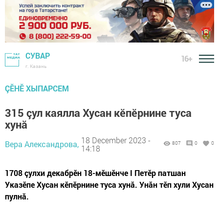
СУВАР
16+
г. Казань
ÇӖНӖ ХЫПАРСЕМ
315 çул каялла Хусан кӗпӗрнине туса
хунă
18 December 2023 -
Вера Александрова,
807
0
0
14:18
1708 çулхи декабрӗн 18-мӗшӗнче I Петӗр патшан
Указӗпе Хусан кӗпӗрнине туса хунă. Унăн тӗп хули Хусан
пулнă.