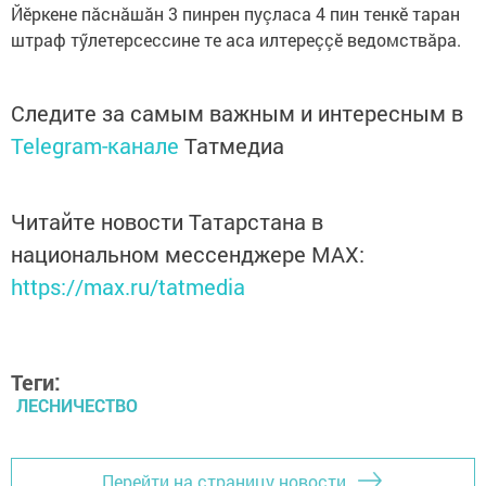
Йӗркене пӑснӑшӑн 3 пинрен пуçласа 4 пин тенкӗ таран
штраф тӳлетерсессине те аса илтереççĕ ведомствăра.
Следите за самым важным и интересным в
Telegram-канале
Татмедиа
Читайте новости Татарстана в
национальном мессенджере MАХ:
https://max.ru/tatmedia
Теги:
ЛЕСНИЧЕСТВО
Перейти на страницу новости