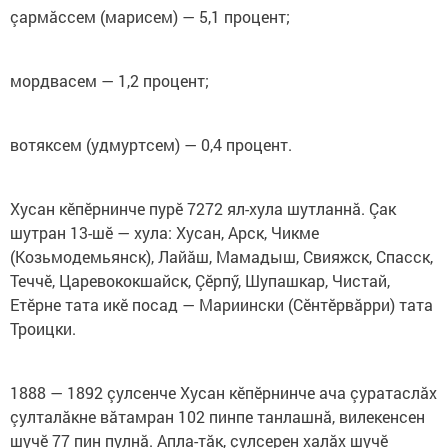
çармăссем (марисем) — 5,1 процент;
мордвасем — 1,2 процент;
вотяксем (удмуртсем) — 0,4 процент.
Хусан кӗпӗрнинче пурӗ 7272 ял-хула шутланнă. Çак
шутран 13-шӗ — хула: Хусан, Арск, Чикме
(Козьмодемьянск), Лайăш, Мамадыш, Свияжск, Спасск,
Теччӗ, Царевококшайск, Çӗрпӳ, Шупашкар, Чистай,
Етӗрне тата икӗ посад — Мариински (Сӗнтӗрвăрри) тата
Троицки.
1888 — 1892 çулсенче Хусан кӗпӗрнинче ача çуратаслăх
çулталăкне вăтамран 102 пинпе танлашнă, вилекенсен
шучӗ 77 пин пулнă. Апла-тăк, çулсерен халăх шучӗ