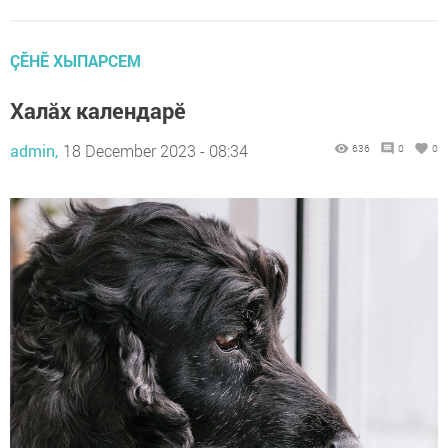
ÇӖНӖ ХЫПАРСЕМ
Халăх календарĕ
admin,
18 December 2023 - 08:34
636
0
0