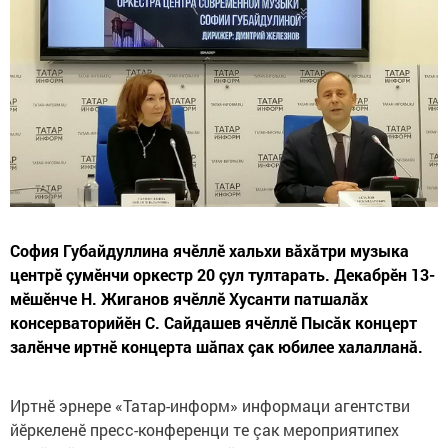
София Губайдуллина ячӗллӗ хальхи вăхăтри музыка
центрӗ çумӗнчи оркестр 20 çул тултарать. Декабрӗн 13-
мӗшӗнче Н. Жиганов ячӗллӗ Хусанти патшалăх
консерваторийӗн С. Сайдашев ячӗллӗ Пысăк концерт
залӗнче иртнӗ концерта шăпах çак юбилее халалланă.
Иртнĕ эрнере «Татар-информ» информаци агентстви
йӗркеленӗ пресс-конференци те çак мероприятипех