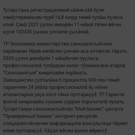
Тутарстана регистрациленнӗ хӑйне-хӑй ӗҫпе
тивӗҫтерекенсем пурӗ 16,8 млрд тенкӗ тупӑш ӗҫлесе
илнӗ. Ҫакӑ 2021 ҫулхи январӗн 11-мӗшӗ тӗлне вӗсен
шучӗ 102435 ҫынна ҫитнипе ҫыхӑннӑ.
ТР Экономика министерстви самозанятыйсене
парӑнакан тӗрев мелӗсем ҫинчен аса илтерсех тӑрать.
2020 ҫулхи декабрӗн 1-мӗшӗнчен пуҫласа
профессионаллӑ тупӑшран налог тӳлекенсене ятарлӑ
"Самозанятые" микрозайм парӑнать.
Заемщиксем ҫулталӑка 6 процентпа 500 пин тенкӗ
таранччен 24 уйӑха профессионаллӑ ӗҫ-хӗлне
аталантарма укҫа илсе тӑма пултараҫҫӗ. ТР Гаранти
фончӗ микрозайм суммин ҫуррин поручителӗ пулать.
Тутарстанри самозанятыйсем "Мой бизнес" центрти
"Проверенный бизнес" интернет-ресурсӗн
специалисчӗсенчен информаципе консультаци тӗревӗ
илме пултараҫҫӗ. Кӑҫал вӗсем валли вӗрентӳ