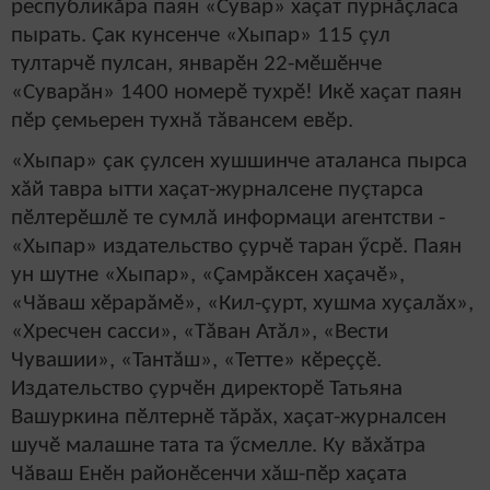
республикăра паян «Сувар» хаçат пурнăçласа
пырать. Çак кунсенче «Хыпар» 115 çул
тултарчӗ пулсан, январӗн 22-мӗшӗнче
«Суварăн» 1400 номерӗ тухрӗ! Икӗ хаçат паян
пӗр çемьерен тухнă тăвансем евӗр.
«Хыпар» çак çулсен хушшинче аталанса пырса
хăй тавра ытти хаçат-журналсене пуçтарса
пӗлтерӗшлӗ те сумлă информаци агентстви -
«Хыпар» издательство çурчӗ таран ӳсрӗ. Паян
ун шутне «Хыпар», «Çамрăксен хаçачӗ»,
«Чăваш хӗрарăмӗ», «Кил-çурт, хушма хуçалăх»,
«Хресчен сасси», «Тăван Атăл», «Вести
Чувашии», «Тантăш», «Тетте» кӗреççӗ.
Издательство çурчӗн директорӗ Татьяна
Вашуркина пӗлтернӗ тăрăх, хаçат-журналсен
шучӗ малашне тата та ӳсмелле. Ку вăхăтра
Чăваш Енӗн районӗсенчи хăш-пӗр хаçата