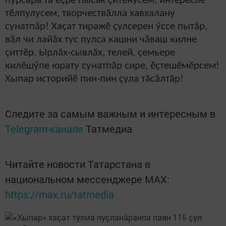
пурсăра та ӗçре пысăк çитӗнӳсем, интереслӗ
тӗлпулусем, творчествăлла хавхалану
сунатпăр! Хаçат тиражӗ çулсерен ӳссе пытăр,
вăл чи лайăх тус пулса кашни чăваш килне
çиттӗр. Ырлăх-сывлăх, телей, çемьере
килӗшӳпе юрату сунатпăр сире, ӗçтешӗмӗрсем!
Хыпар историйӗ пин-пин çула тăсăлтăр!
Следите за самым важным и интересным в
Telegram-канале
Татмедиа
Читайте новости Татарстана в
национальном мессенджере MАХ:
https://max.ru/tatmedia