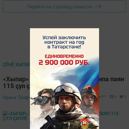
Перейти на страницу новости
ÇӖНӖ ХЫПАРСЕМ
«Хыпар» хаçат тухма пуçланăранпа паян
115 çул çитрӗ
Ирина Трифонова,
21 January 2021 - 16:19
971
0
0