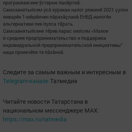
программисене ӳстерме палӑртнӑ.
Самозанятыйсем усӑ куракан налог режимӗ 2021 ҫулхи
январӗн 1-мӗшӗнчен пӑрахӑҫланӑ ЕНВД налогӗн
альтернативи пек пулса тӑрать.
Самозанятыйсене тӗрев парас мелсем «Малое
и среднее предпринимательство и поддержка
индивидуальной предпринимательской инициативы"
наци проекчӗпе те пӑхӑннӑ.
Следите за самым важным и интересным в
Telegram-канале
Татмедиа
Читайте новости Татарстана в
национальном мессенджере MАХ:
https://max.ru/tatmedia