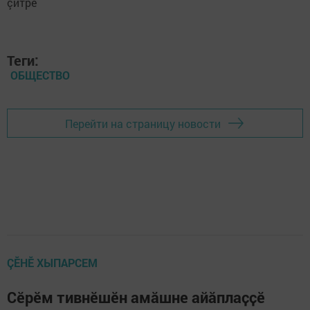
Теги:
ОБЩЕСТВО
Перейти на страницу новости
ÇӖНӖ ХЫПАРСЕМ
Сӗрӗм тивнӗшӗн амӑшне айӑплаҫҫӗ