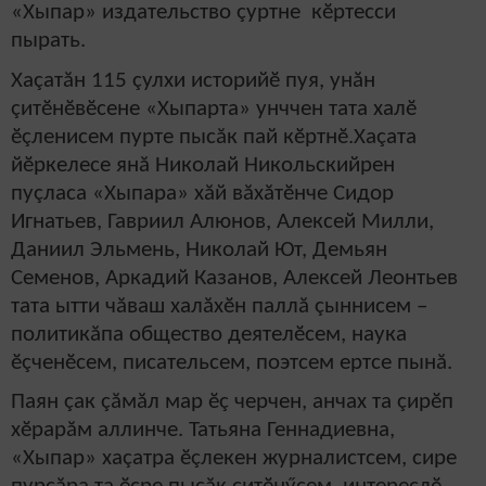
«Хыпар» издательство çуртне кӗртесси
пырать.
Хаçатăн 115 çулхи историйӗ пуя, унăн
çитӗнӗвӗсене «Хыпарта» унччен тата халӗ
ӗçленисем пурте пысăк пай кӗртнӗ.Хаçата
йӗркелесе янă Николай Никольскийрен
пуçласа «Хыпара» хăй вăхăтӗнче Сидор
Игнатьев, Гавриил Алюнов, Алексей Милли,
Даниил Эльмень, Николай Ют, Демьян
Семенов, Аркадий Казанов, Алексей Леонтьев
тата ытти чăваш халăхӗн паллă çыннисем –
политикăпа общество деятелӗсем, наука
ӗçченӗсем, писательсем, поэтсем ертсе пынă.
Паян çак çăмăл мар ӗç черчен, анчах та çирӗп
хӗрарăм аллинче. Татьяна Геннадиевна,
«Хыпар» хаçатра ӗçлекен журналистсем, сире