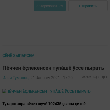
Отправить
Авторизоваться
ÇӖНӖ ХЫПАРСЕМ
Пӗччен ӗҫлекенсен тупӑшӗ ӳссе пырать
Илья Туманов,
21 January 2021 - 17:29
932
0
0
Тутарстанра вӗсен шучӗ 102435 ҫынна ҫитнӗ