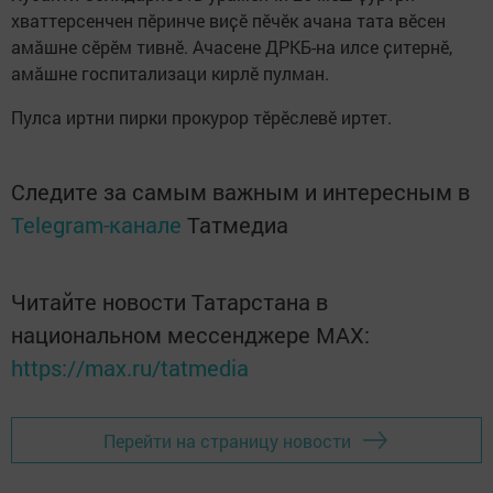
хваттерсенчен пӗринче виҫӗ пӗчӗк ачана тата вӗсен
амӑшне сӗрӗм тивнӗ. Ачасене ДРКБ-на илсе ҫитернӗ,
амӑшне госпитализаци кирлӗ пулман.
Пулса иртни пирки прокурор тӗрӗслевӗ иртет.
Следите за самым важным и интересным в
Telegram-канале
Татмедиа
Читайте новости Татарстана в
национальном мессенджере MАХ:
https://max.ru/tatmedia
Перейти на страницу новости