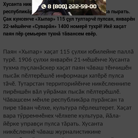
Хусанта никӗсленнӗ чăваш журналистикине
республикăра паян «Сувар» хаçат пурнăçласа пырать.
Çак кунсенче «Хыпар» 115 çул тултарчӗ пулсан, январӗн
22-мӗшӗнче «Суварăн» 1400 номерӗ тухрӗ! Икӗ хаçат
паян пӗр çемьерен тухнă тăвансем евӗр.
Паян «Хыпар» хаçат 115 çулхи юбилейне паллă
турӗ. 1906 çулхи январӗн 21-мӗшӗнче Хусанта
тухма пуçланăскер хаçат паян чăваш тӗнчишӗн
пысăк пӗлтерӗшлӗ информаци хатӗрӗ пулса
тăчӗ. Тутарстан территорийӗнче никӗсленнипе
пирӗншӗн вăл уйрăмах пысăк пӗлтерӗшлӗ.
Чăвашсем мӗнле республикăра пурăнсан та
пире тăван чӗлхе, культура пӗрлештерет. Хаçат
вара тӳрреммӗнех чӗлхепе культура, йăла-
йӗрке управçи пулса тăрать. Хусанта
никӗсленнӗ чăваш журналистикине