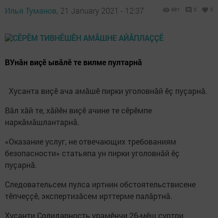
Илья Туманов,
21 January 2021 - 12:37
881
0
0
ВУнӑн виҫӗ ывӑлӗ те вилме пултарнӑ
Хусанта виҫӗ ача амӑшӗ пирки уголовнӑй ӗҫ пуҫарнӑ.
Вӑл хӑй те, хӑйӗн виҫӗ ачине те сӗрӗмпе
наркӑмӑшлантарнӑ.
«Оказание услуг, не отвечающих требованиям
безопасности» статьяпа ун пирки уголовнӑй ӗҫ
пуҫарнӑ.
Следовательсем пулса иртнин обстоятельствисене
тӗпчеҫҫӗ, экспертизӑсем ирттерме палӑртнӑ.
Хусанти Солидарность урамӗнчи 26-мӗш ҫуртри