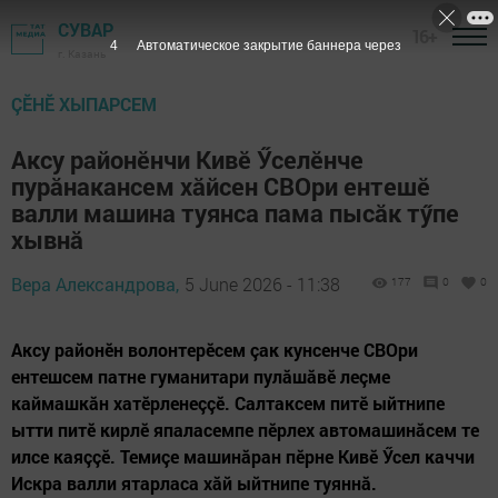
СУВАР
16+
2
Автоматическое закрытие баннера через
г. Казань
ÇӖНӖ ХЫПАРСЕМ
Аксу районӗнчи Кивӗ Ӳселӗнче
пурăнакансем хăйсен СВОри ентешӗ
валли машина туянса пама пысăк тӳпе
хывнă
Вера Александрова,
5 June 2026 - 11:38
177
0
0
Аксу районӗн волонтерӗсем çак кунсенче СВОри
ентешсем патне гуманитари пулăшăвӗ леçме
каймашкăн хатӗрленеççӗ. Салтаксем питӗ ыйтнипе
ытти питӗ кирлӗ япаласемпе пӗрлех автомашинăсем те
илсе каяççӗ. Темиçе машинăран пӗрне Кивӗ Ӳсел каччи
Искра валли ятарласа хăй ыйтнипе туяннă.