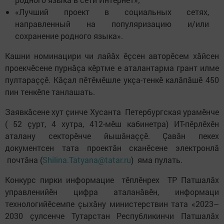
«Лучший проект в социальных сетях,
направленный на популяризацию и/или
сохранение родного языка».
Кашни номинацири чи лайăх ӗçсен авторӗсем хăйсен
проекчӗсене пурнăçа кӗртме е аталантарма грант илме
пултараççӗ. Кăçал пӗтӗмӗшле укçа-тенкӗ калăпăшӗ 450
пин тенкӗпе танлашать.
Заявкăсене хут çинче Хусанта Петербургская урамӗнче
( 52 çурт, 4 хутра, 412-мӗш кабинетра) ИТ-пӗрлӗхӗн
аталану секторӗнче йышăнаççӗ. Çавăн пекех
документсен тата проектăн сканӗсене электронлă
почтăна (
Shilina.Tatyana@tatar.ru
) яма пулать.
Конкурс пирки информацие тӗплӗнрех ТР Патшалăх
управленийӗн цифра аталанăвӗн, информаци
технологийӗсемпе çыхăну министерствин тата «2023–
2030 çулсенче Тутарстан Республикинчи Патшалăх