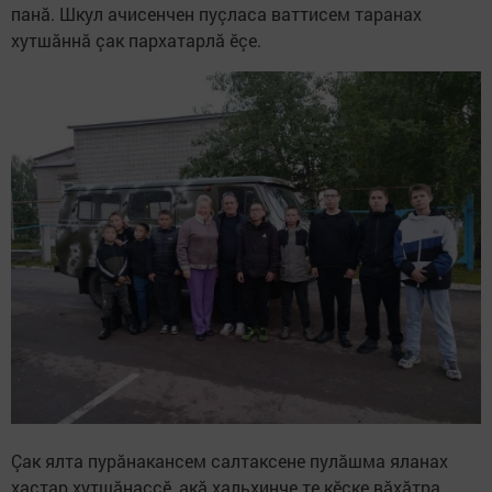
панă. Шкул ачисенчен пуçласа ваттисем таранах
хутшăннă çак пархатарлă ӗçе.
Çак ялта пурăнакансем салтаксене пулăшма яланах
хастар хутшăнаççӗ, акă хальхинче те кӗске вăхăтра