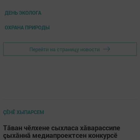
ДЕНЬ ЭКОЛОГА
ОХРАНА ПРИРОДЫ
Перейти на страницу новости
ÇӖНӖ ХЫПАРСЕМ
Тăван чӗлхене сыхласа хăварассипе
çыхăннă медиапроектсен конкурсӗ