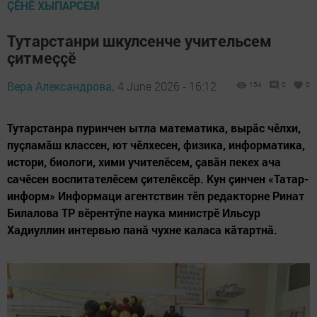
ÇӖНӖ ХЫПАРСЕМ
Тутарстанри шкулсенче учительсем
çитмеççӗ
Вера Александрова,
4 June 2026 - 16:12
154
0
0
Тутарстанра пуринчен ытла математика, вырӑс чӗлхи,
пуçламӑш классен, ют чӗлхесен, физика, информатика,
истори, биологи, хими учителӗсем, çавӑн пекех ача
сачӗсен воспитателӗсем çителӗксӗр. Кун çинчен «Татар-
информ» Информаци агентствин тӗп редакторне Ринат
Билалова ТР вӗрентӳпе наука министрӗ Ильсур
Хадиуллин интервью панӑ чухне каласа кӑтартнӑ.