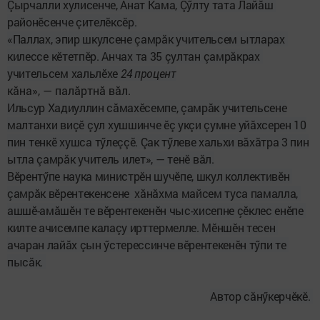
Çырчалли хулисенче, Анат Кама, Çӳлту тата Лайӑш 
районӗсенче çителӗксӗр.
«Паллах, эпир шкулсене ç
амрӑк
учительсем
ытларах
килессе
кӗтетпӗр
. 
Анчах
та
 35 
çултан
çамрăкрах
учительсем
хальлӗхе
24 процент
кӑна», — палӑртнӑ вӑл.
Ильсур Хадиуллин сăмахӗсемпе, ç
амрӑк
учительсене
малтанхи
ви
çӗ
çул
хушшинче ӗç укçи çумне
уйăхсерен
10
пин
тенкӗ
хушса
тӳлеççӗ
.
Çак тӳлеве хальхи вăхăтра
3
пин
ытла çамрӑк
учитель
илет»
,
—
тенӗ
вӑл
.
Вӗрентӳпе наука министрӗн шучӗпе, шкул коллективӗн 
ç
а
мрӑк вӗрентекенсене  хăнӑхма майсем туса памалла, 
ашшӗ-амăшӗн те вӗрентекенӗн чыс-хисепне çӗклес енӗпе 
килте ачисемпе калаçу ирттермелле. Мӗншӗн тесен 
ачаран лайăх çын ӳстерессинче вӗрентекенӗн тӳпи те 
пысăк. 
Автор сăнӳкерчӗкӗ. 