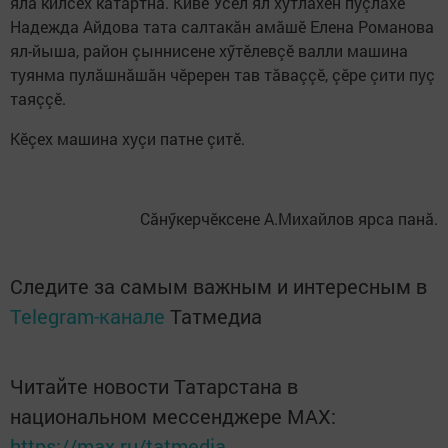
яла килсех кăтартнă. Кивӗ Ӳсел ял хутлăхӗн пуçлăхӗ
Надежда Айдова тата салтакăн амăшӗ Елена Романова
ял-йыша, район çыннисене хӳтӗлевçӗ валли машина
туянма пулăшнăшăн чӗререн тав тăваççӗ, çӗре çити пуç
таяççӗ.
Кӗçех машина хуçи патне çитӗ.
Сăнӳкерчӗксене А.Михайлов ярса панă.
Следите за самым важным и интересным в
Telegram-канале
Татмедиа
Читайте новости Татарстана в
национальном мессенджере MАХ:
https://max.ru/tatmedia