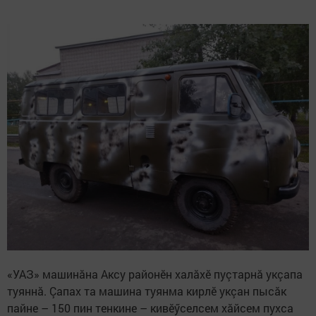
«УАЗ» машинăна Аксу районӗн халăхӗ пуçтарнă укçапа
туяннă. Çапах та машина туянма кирлӗ укçан пысăк
пайне – 150 пин тенкине – кивӗӳселсем хăйсем пухса