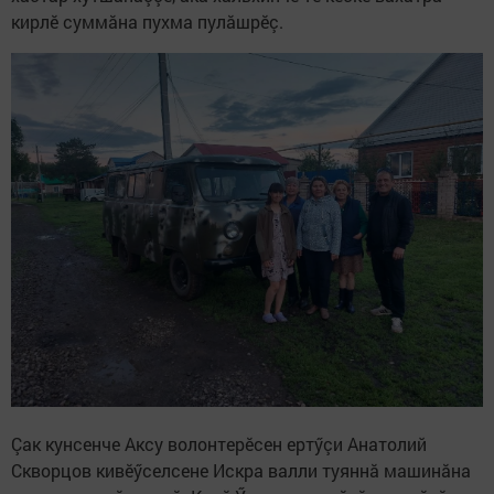
кирлӗ суммăна пухма пулăшрӗç.
Çак кунсенче Аксу волонтерӗсен ертӳçи Анатолий
Скворцов кивӗӳселсене Искра валли туяннă машинăна