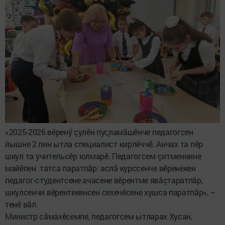
«2025-2026 вӗренӳ çулӗн пус
ламӑшӗнче
педагогсен
йышне
 2 
пин
ытла
специалист
кирлӗччӗ
. 
Анчах
та
пӗр
шкул
та
учительсӗр
юлмарӗ
. 
Педагогсем
çитменнине 
майӗпен  
татса
паратпӑр
: 
аслӑ
курссенче
вӗренекен
педагог-
студентсене ачасене вӗрентме явăçтаратпăр
, 
шкулсенчи
вӗрентекенсен
сехечӗсене хушса паратпăр»
, 
–
тенӗ
вӑл
.
Министр сăмахӗсемпе, педагогсем ытларах Хусан, 