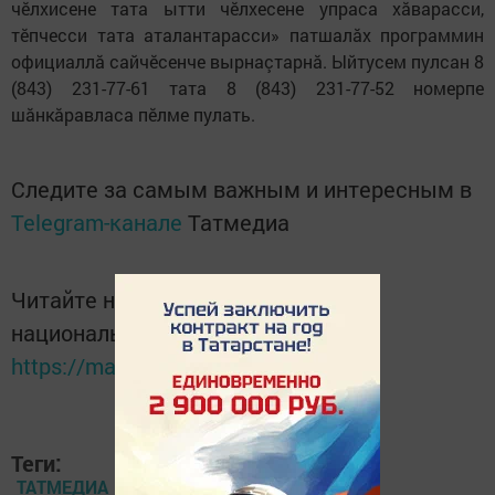
чӗлхисене тата ытти чӗлхесене упраса хăварасси,
тӗпчесси тата аталантарасси» патшалăх программин
официаллă сайчӗсенче вырнаçтарнă. Ыйтусем пулсан 8
(843) 231-77-61 тата 8 (843) 231-77-52 номерпе
шăнкăравласа пӗлме пулать.
Следите за самым важным и интересным в
Telegram-канале
Татмедиа
Читайте новости Татарстана в
национальном мессенджере MАХ:
https://max.ru/tatmedia
Теги:
ТАТМЕДИА