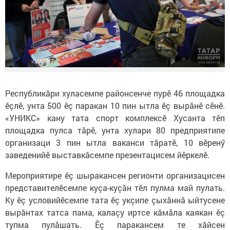
Республикăри хуласемпе районсенче пурӗ 46 площадка
ӗçлӗ, унта 500 ӗç паракан 10 пин ытла ӗç вырăнӗ сӗнӗ.
«УНИКС» кану тата спорт комплексӗ Хусанта тӗп
площадка пулса тăрӗ, унта хулари 80 предприятипе
организаци 3 пин ытла ваканси тăратӗ, 10 вӗренӳ
заведенийӗ выставкăсемпе презентацисем йӗркелӗ.
Мероприятире ӗç шыракансен регионти организацисен
представителӗсемпе куçа-куçăн тӗл пулма май пулать.
Ку ӗç условийӗсемпе тата ӗç укçипе çыхăннă ыйтусене
вырăнтах татса пама, калаçу иртсе кăмăла каякан ӗç
тупма пулăшать. Ӗç паракансем те хăйсен