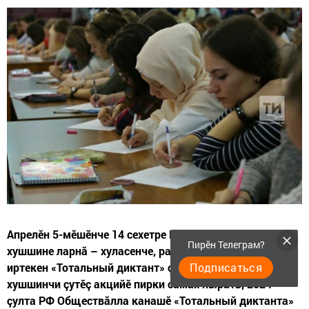
Апрелӗн 5-мӗшӗнче 14 сехетре Пӗтӗм Раççей парттă
Пирӗн Телеграм?
хушшине ларнă – хуласенче, районсенче çулсерен
иртекен «Тотальный диктант» çырнă. Халăхсен
Подписаться
хушшинчи çутӗç акцийӗ пирки сăмах пырать, 2024
çулта РФ Обществăлла канашӗ «Тотальный диктанта»