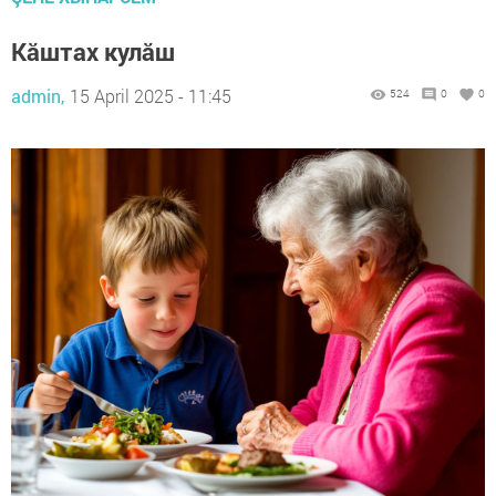
Кăштах кулăш
admin,
15 April 2025 - 11:45
524
0
0