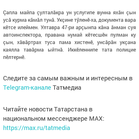
Çапла майпа çулталăкра ун услугипе вунна яхăн çын
усă курма кăмăл тунă. Укçине тӳленӗ-ха, документа вара
кӗтсе илеймен. Ултавра 47-ри арçынпа кăна ăнман суя
автоинспектора, правана нумай кӗтесшӗн пулман ку
çын, хăвăртрах туса пама хистенӗ, унсăрăн укçана
каялла тавăрма ыйтнă. Иккӗленнипе тата полицие
пӗлтернӗ.
Следите за самым важным и интересным в
Telegram-канале
Татмедиа
Читайте новости Татарстана в
национальном мессенджере MАХ:
https://max.ru/tatmedia