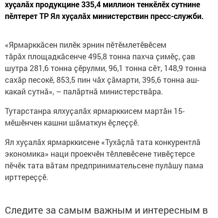
хуҫалӑх продукцине 335,4 миллион тенкӗлӗх сутнине
пӗлтерет ТР Ял хуҫалӑх министерствин пресс-служби.
«Ярмарккӑсен пилӗк эрнин пӗтӗмлетӗвӗсем
тӑрӑх площадкӑсенче 495,8 тонна пахча ҫимӗҫ, ҫав
шутра 281,6 тонна ҫӗрулми, 96,1 тонна сӗт, 148,9 тонна
сахӑр песокӗ, 853,5 пин чӑх ҫӑмарти, 395,6 тонна аш-
какай сутнă», – палӑртнӑ министерствӑра.
Тутарстанра ялхуҫалӑх ярмарккисем мартăн 15-
мӗшӗнчен кашни шӑматкун ӗҫлеҫҫӗ.
Ял хуҫалӑх ярмарккисене «Тухӑҫлӑ тата конкурентлӑ
экономика» наци проекчӗн тӗллевӗсене тивӗҫтерсе
пӗчӗк тата вӑтам предпринимательсене пулӑшу пама
ирттереҫҫӗ.
Следите за самым важным и интересным в