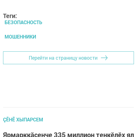
Теги:
БЕЗОПАСНОСТЬ
МОШЕННИКИ
Перейти на страницу новости
ÇӖНӖ ХЫПАРСЕМ
Ярмарккӑсенче 335 миллион тенкӗлӗх ял