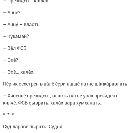
– Президент паллах.
– Анне?
– Аннӳ – власть.
– Кукамай?
– Вăл ФСБ.
– Эпӗ?
– Эсӗ... халăх.
Пӗр-ик сехетрен ывăлӗ ӗçри ашшӗ патне шăнкăравлать.
– Хисеплӗ президент, власть патне урăх президент
килчӗ. ФСБ çыврать, халăх вара хумханать...
* * *
Суд ларăвӗ пырать. Судья: