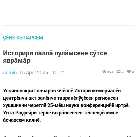
ÇӖНӖ ХЫПАРСЕМ
Историри паллă пулăмсене сӳтсе
яврăмăр
admin,
15 April 2025 - 10:12
503
0
0
Ульяновскри Гончаров ячӗллӗ Истори мемориалӗн
центрӗнчи акт залӗнче таврапӗлӳçӗсен регионсен
хушшинчи черетлӗ 25-мӗш наука конференцийӗ иртрӗ.
Унта Раççейри тӗрлӗ вырăнсенчен тӗпчевçӗсемпе
ăсчахсем килнӗ.