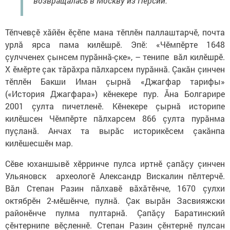
возвращалась в Москву из Персии.
Тӗпчевçӗ хăйӗн ӗçӗпе мана тӗплӗн паллаштарчӗ, почта
урлă ярса пама килӗшрӗ. Эпӗ: «Чӗмпӗрте 1648
çулчченех çынсем пурăннă-çке», – тенипе вăл килӗшрӗ.
X ӗмӗрте çак тăрăхра пăлхарсем пурăннă. Çакăн çинчен
тӗплӗн Бакши Иман çырнă «Джагфар тарифы»
(«История Джагфара») кӗнекере пур. Ăна Болгарире
2001 çулта пичетленӗ. Кӗнекере çырнă историпе
килӗшсен Чӗмпӗрте пăлхарсем 866 çулта пурăнма
пуçланă. Анчах та вырăс историкӗсем çакăнпа
килӗшесшӗн мар.
Сӗве юханшывӗ хӗрринче пулса иртнӗ çапăçу çинчен
Ульяновск археологӗ Александр Вискалин пӗлтерчӗ.
Вăл Степан Разин пăлхавӗ вăхăтӗнче, 1670 çулхи
октябрӗн 2-мӗшӗнче, пулнă. Çак вырăн Засвияжски
районӗнче пулма пултарнă. Çапăçу Баратинский
çӗнтернипе вӗçленнӗ. Степан Разин çӗнтернӗ пулсан