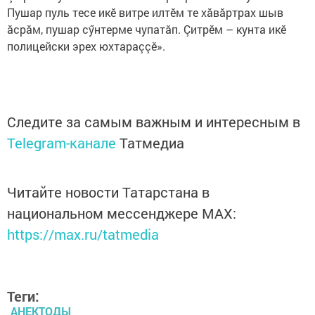
Пушар пуль тесе икӗ витре илтӗм те хăвăртрах шыв
ăсрăм, пушар сӳнтерме чупатăп. Çитрӗм – кунта икӗ
полицейски эрех юхтараççӗ».
Следите за самым важным и интересным в
Telegram-канале
Татмедиа
Читайте новости Татарстана в
национальном мессенджере MАХ:
https://max.ru/tatmedia
Теги:
АНЕКТОДЫ