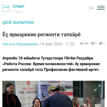
СУВАР
16+
г. Казань
ÇӖНӖ ХЫПАРСЕМ
Ӗç ярмарккин регионти тапхăрӗ
Оксана Бердникова,
16 April 2025 - 11:32
498
0
0
Апрелӗн 18-мӗшӗнче Тутарстанра Пӗтӗм Раççейри
«Работа России. Время возможностей» ӗç ярмарккин
регионти тапхăрӗ тата Профессисен фестивалӗ иртет.