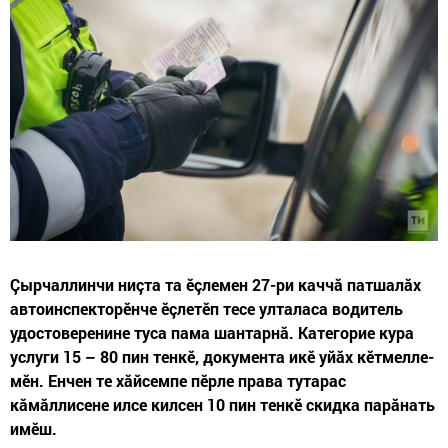
Çырчаллинчи ниçта та ӗçлемен 27-ри каччă патшалăх
автоинспекторӗнче ӗçлетӗп тесе улталаса водитель
удостоверенине туса пама шантарнă. Категорие кура
услуги 15 – 80 пин тенкӗ, документа икӗ уйăх кӗтмелле-
мӗн. Енчен те хăйсемпе пӗрле права тутарас
кăмăллисене илсе килсен 10 пин тенкӗ скидка парăнать
имӗш.