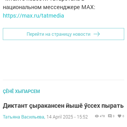
национальном мессенджере MАХ:
https://max.ru/tatmedia
Перейти на страницу новости
ÇӖНӖ ХЫПАРСЕМ
Диктант çыракансен йышӗ ӳссех пырать
Татьяна Васильева,
14 April 2025 - 15:52
478
0
0