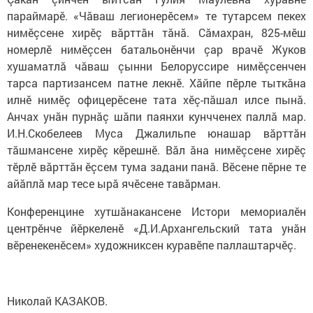
параймарӗ. «Чăваш легионерӗсем» те тутарсем пекех
нимӗçсене хирӗç вăрттăн тăнă. Сăмахран, 825-мӗш
номерлӗ нимӗçсен батальонӗнчи çар врачӗ Жуков
хушаматлă чăваш çынни Белоруссире нимӗçсенчен
тарса партизансем патне лекнӗ. Хăйпе пӗрле тыткăна
илнӗ нимӗç офицерӗсене тата хӗç-пăшал илсе пынă.
Анчах унăн пурнăç шăпи паянхи кунчченех паллă мар.
И.Н.Скобелеев Муса Джалильпе юнашар вăрттăн
тăшмансене хирӗç кӗрешнӗ. Вăл ăна нимӗçсене хирӗç
тӗрлӗ вăрттăн ӗçсем тума задани панă. Вӗсене пӗрне те
айăплă мар тесе ырă ячӗсене тавăрман.
Конференцине хутшăнакансене Истори мемориалӗн
центрӗнче йӗркеленӗ «Д.И.Архангельский тата унăн
вӗренекенӗсем» художниксен куравӗпе паллаштарчӗç.
Николай КАЗАКОВ.