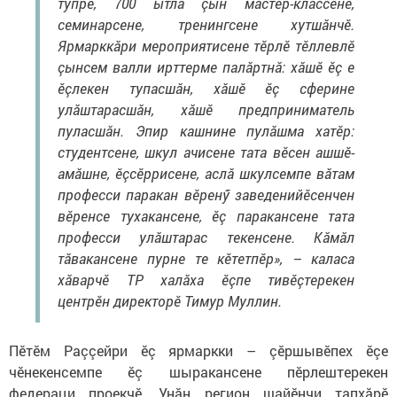
тупрӗ, 700 ытла çын мастер-классене,
семинарсене, тренингсене хутшăнчӗ.
Ярмарккăри мероприятисене тӗрлӗ тӗллевлӗ
çынсем валли ирттерме палăртнă: хăшӗ ӗç е
ӗçлекен тупасшăн, хăшӗ ӗç сферине
улăштарасшăн, хăшӗ предприниматель
пуласшăн. Эпир кашнине пулăшма хатӗр:
студентсене, шкул ачисене тата вӗсен ашшӗ-
амăшне, ӗçсӗррисене, аслă шкулсемпе вăтам
професси паракан вӗренӳ заведенийӗсенчен
вӗренсе тухакансене, ӗç паракансене тата
професси улăштарас текенсене. Кăмăл
тăвакансене пурне те кӗтетпӗр», – каласа
хăварчӗ ТР халăха ӗçпе тивӗçтерекен
центрӗн директорӗ Тимур Муллин.
Пӗтӗм Раççейри ӗç ярмаркки – çӗршывӗпех ӗçе
чӗнекенсемпе ӗç шыракансене пӗрлештерекен
федераци проекчӗ. Унăн регион шайӗнчи тапхăрӗ