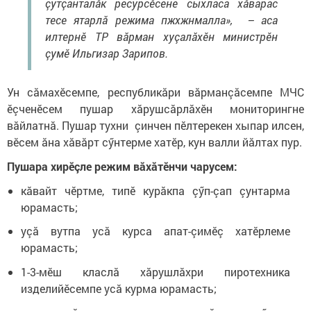
çутçанталăк ресурсӗсене сыхласа хăварас
тесе ятарлă режима пжхжнмалла», – аса
илтернӗ ТР вăрман хуçалăхӗн министрӗн
çумӗ Ильгизар Зарипов.
Ун сăмахӗсемпе, республикăри вăрманçăсемпе МЧС
ӗçченӗсем пушар хăрушсăрлăхӗн мониторингне
вăйлатнă. Пушар тухни çинчен пӗлтерекен хыпар илсен,
вӗсем ăна хăвăрт сӳнтерме хатӗр, кун валли йăлтах пур.
Пушара хирӗçле режим вăхăтӗнчи чарусем:
кăвайт чӗртме, типӗ курăкпа çӳп-çап çунтарма
юрамасть;
уçă вутпа усă курса апат-çимӗç хатӗрлеме
юрамасть;
1-3-мӗш класлă хăрушлăхри пиротехника
изделийӗсемпе усă курма юрамасть;