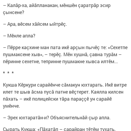
– Калăр-ха, айăпланакан, мӗншӗн çаратрăр эсир
çынсене?
– Ара, вӗсем хăйсем ыйтрӗç.
– Мӗнле апла?
– Пӗрре каçхине ман пата икӗ арçын пычӗç те: «Сехетпе
пушмаксене хыв», – терӗç. Мӗн хушнă, çавна турăм –
пӗринне сехетне, тепринне пушмакне хывса илтӗм...
* * *
Кукша Кӗркури сарайӗнче сăмакун юхтарать. Икӗ витре
илет те шыв ăсма пусă патне вӗçтерет. Каялла килсен
пăхать – икӗ полицейски тăра параççӗ ун сарайӗ
умӗнче.
– Эрех юхтаратăн-и? Объяснительнăй çыр апла.
Çырать Кукша: «Пăхатăп – сарайран тӗтӗм тухать.