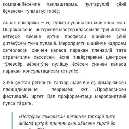
компанийӗсемпе паллаштарма, пултаруллă çӗнӗ
ӗçченсем тупма пултарӗç.
Анчах ярмаркка – ӗç тупма пулăшакан май кăна мар.
Пыракансене интереслӗ мастер-классемпе тренингсем
кӗтеççӗ, вӗсене иртни професси шайӗнче çӗнӗ
çитӗнӳсем тума пулăшӗ. Мероприяти шайӗнче кадрсем
хатӗрлесси çинчен каласа паракан пленарлă тата
стратегилле сессисем, ӗçпе тивӗçтерекен центрсен
тӳлевсӗр вӗрентӳпе пулăшу ӗçӗсем çинчен каласа
паракан консультацисем те пулӗç.
2025 çултан регионти тапхăр шайӗнче ӗç ярмарккисен
площадкисенче пӗрремӗш хут «Профессисен
фестивалӗ» иртет. Вăл профориентаци мероприятийӗ
пулса тăрать.
«Пӗлтӗрхи ярмарккăн регионти тапхăрӗ питӗ
ăнăçлă иртрӗ: пин-пин çын хăйсене кирлӗ ӗç