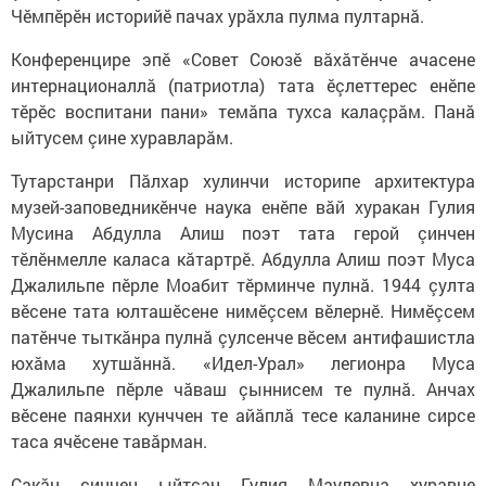
Чӗмпӗрӗн историйӗ пачах урăхла пулма пултарнă.
Конференцире эпӗ «Совет Союзӗ вăхăтӗнче ачасене
интернационаллă (патриотла) тата ӗçлеттерес енӗпе
тӗрӗс воспитани пани» темăпа тухса калаçрăм. Панă
ыйтусем çине хуравларăм.
Тутарстанри Пăлхар хулинчи историпе архитектура
музей-заповедникӗнче наука енӗпе вăй хуракан Гулия
Мусина Абдулла Алиш поэт тата герой çинчен
тӗлӗнмелле каласа кăтартрӗ. Абдулла Алиш поэт Муса
Джалильпе пӗрле Моабит тӗрминче пулнă. 1944 çулта
вӗсене тата юлташӗсене нимӗçсем вӗлернӗ. Нимӗçсем
патӗнче тыткăнра пулнă çулсенче вӗсем антифашистла
юхăма хутшăннă. «Идел-Урал» легионра Муса
Джалильпе пӗрле чăваш çыннисем те пулнă. Анчах
вӗсене паянхи кунччен те айăплă тесе каланине сирсе
таса ячӗсене тавăрман.
Çакăн çинчен ыйтсан Гулия Маулевна хуравне