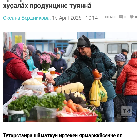
хуҫалӑх продукцине туяннӑ
Оксана Бердникова,
15 April 2025 - 10:14
500
0
0
Тутарстанра шăматкун иртекен ярмарккăсенче ял