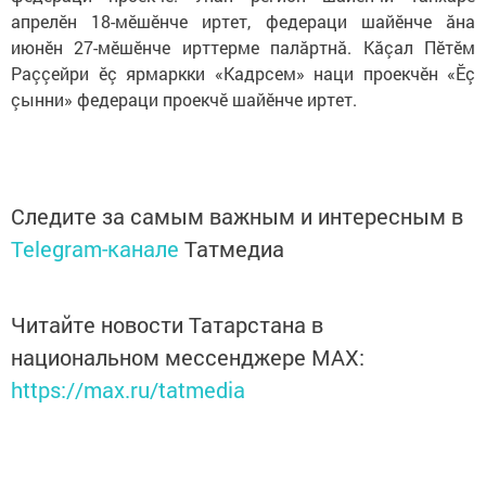
апрелӗн 18-мӗшӗнче иртет, федераци шайӗнче ăна
июнӗн 27-мӗшӗнче ирттерме палăртнă. Кăçал Пӗтӗм
Раççейри ӗç ярмаркки «Кадрсем» наци проекчӗн «Ӗç
çынни» федераци проекчӗ шайӗнче иртет.
Следите за самым важным и интересным в
Telegram-канале
Татмедиа
Читайте новости Татарстана в
национальном мессенджере MАХ:
https://max.ru/tatmedia