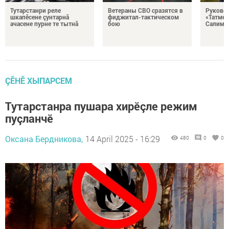
Тутарстанри реле
Ветераны СВО сразятся в
Руковод
шкапӗсене çунтарнă
фиджитал-тактическом
«Татмед
ачасене пурне те тытнă
бою
Салимга
ÇӖНӖ ХЫПАРСЕМ
Тутарстанра пушара хирӗçле режим
пуçланчӗ
Оксана Бердникова,
14 April 2025 - 16:29
480
0
0