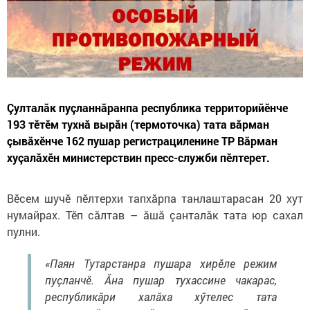
Çулталăк пуçланнăранпа республика территорийӗнче
193 тӗтӗм тухнă вырăн (термоточка) тата вăрман
çывăхӗнче 162 пушар регистрациленине ТР Вăрман
хуçалăхӗн министерствин пресс-служби пӗлтерет.
Вӗсем шучӗ пӗлтерхи тапхăрпа танлаштарасан 20 хут
нумайрах. Тӗп сăлтав – ăшă çанталăк тата юр сахал
пулни.
«Паян Тутарстанра пушара хирӗле режим
пуçланчӗ. Ăна пушар тухассине чакарас,
республикăри халăха хӳтелес тата