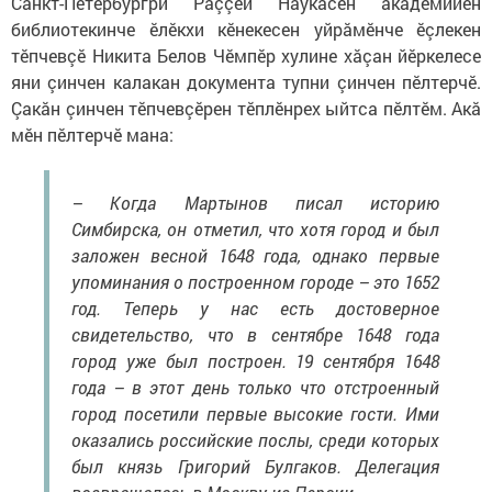
Санкт-Петербургри Раççей Наукăсен академийӗн
библиотекинче ӗлӗкхи кӗнекесен уйрăмӗнче ӗçлекен
тӗпчевçӗ Никита Белов Чӗмпӗр хулине хăçан йӗркелесе
яни çинчен калакан документа тупни çинчен пӗлтерчӗ.
Çакăн çинчен тӗпчевçӗрен тӗплӗнрех ыйтса пӗлтӗм. Акă
мӗн пӗлтерчӗ мана:
– Когда Мартынов писал историю
Симбирска, он отметил, что хотя город и был
заложен весной 1648 года, однако первые
упоминания о построенном городе – это 1652
год. Теперь у нас есть достоверное
свидетельство, что в сентябре 1648 года
город уже был построен. 19 сентября 1648
года – в этот день только что отстроенный
город посетили первые высокие гости. Ими
оказались российские послы, среди которых
был князь Григорий Булгаков. Делегация