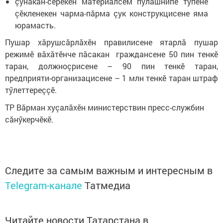
çунакан-сӗрекен материалсем пулăшнипе тӳпене
çӗкленекен чарма-пăрма çук конструкцисене яма
юрамасть.
Пушар хăрушсăрлăхӗн правилисене ятарлă пушар
режимӗ вăхăтӗнче пăсакан граждансене 50 пин тенкӗ
таран, должноçрисене – 90 пин тенкӗ таран,
предприяти-организацисене – 1 млн тенкӗ таран штраф
тӳлеттереççӗ.
ТР Вăрман хуçалăхӗн министерствин пресс-службин
сăнӳкерчӗкӗ.
Следите за самым важным и интересным в
Telegram-канале
Татмедиа
Читайте новости Татарстана в