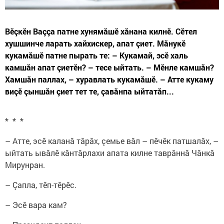
Вӗçкӗн Ваççа патне хунямăшӗ хăнана килнӗ. Сӗтел
хушшинче ларать хайхискер, апат çиет. Мăнукӗ
кукамăшӗ патне пырать те: – Кукамай, эсӗ халь
камшăн апат çиетӗн? – тесе ыйтать. – Мӗнле камшăн?
Хамшăн паллах, – хуравлать кукамăшӗ. – Атте кукаму
виçӗ çыншăн çиет тет те, çавăнпа ыйтатăп...
* * *
– Атте, эсӗ каланă тăрăх, çемье вăл – пӗчӗк патшалăх, –
ыйтать ывăлӗ кăнтăрлахи апата килне таврăннă Чăнкă
Мирунран.
– Çапла, тӗп-тӗрӗс.
– Эсӗ вара кам?