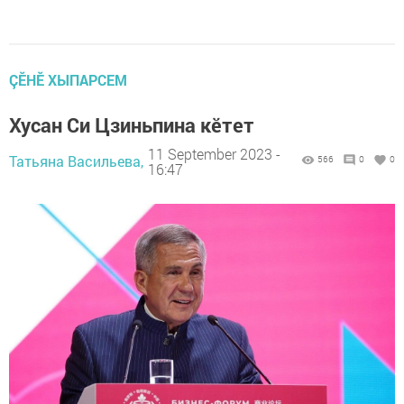
ÇӖНӖ ХЫПАРСЕМ
Хусан Си Цзиньпина кӗтет
11 September 2023 -
Татьяна Васильева,
566
0
0
16:47