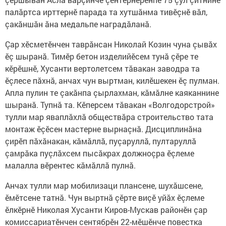
палăртса ирттернӗ парада та хутшăнма тивӗçнӗ вăл,
çакăншăн ăна медальпе наградăланă.
Çар хӗсметӗнчен таврăнсан Николай Козин чуна çывăх
ӗç шыранă. Тимӗр бетон изделийӗсем тунă çӗре те
кӗрӗшнӗ, Хусанти вертолетсем тăвакан заводра та
ӗçлесе пăхнă, анчах чун выртман, килӗшекен ӗç пулман.
Апла пулин те çакăнпа çырлахман, кăмăлне каяканнине
шыранă. Тупнă та. Кӗперсем тăвакан «Волгодорстрой»
тулли мар яваплăхлă обществăра строительство тата
монтаж ӗçӗсен мастерне вырнаçнă. Дисциплинăна
çирӗп пăхăнакан, кăмăллă, пуçаруллă, пултаруллă
çамрăка пуçлăхсем пысăкрах должноçра ӗçлеме
малалла вӗрентес кăмăллă пулнă.
Анчах тулли мар мобилизаци плансене, шухăшсене,
ӗмӗтсене татнă. Чун выртнă çӗрте виçӗ уйăх ӗçлеме
ӗлкӗрнӗ Николая Хусанти Киров-Мускав районӗн çар
комиссариатӗнчен сентябрӗн 22-мӗшӗнче повестка