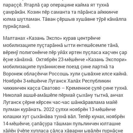
параççӗ. Ятарлă çар операцине кайма ят тухнă
çамрăкăн. Козин пӗр саманта та пăрăнса айккинче
юлма шутламан. Тăван çӗршыв хушăвне тӳрӗ кăмăлпа
пурнăçланă.
Малтанах «Казань Экспо» курав центрӗнче
мобилизаципе пуçтарăннă ытти ентешӗсемпе тăнă,
вӗренӳ полигонӗнче пӗр уйăх иртен пуçласа каçчен çар
ӗçне хăнăхнă. Октябрӗн 23-мӗшӗнче «Казань Экспори»
мобилизаципе пухăннисене поезд çине лартнă та
Воронеж облаçӗнчи Россошь хули çывăхне илсе кайнă.
Ноябрӗн 3-мӗшӗнче Луганск Халăх Республикин
чиккинчен каçса Сватово – Кременное çулӗ çине тухнă.
Николай ашшӗ-амăшӗпе пӗрмай çыхăну тытнă, анчах
Луганск çӗрне кӗрсен час-час шăнкăравлама майӗ
пулман курăнать. 2022 çулхи ноябрӗн 13-мӗшӗнче
юлашки хут çыхăнăва тухнă вăл. Тепӗр кунах, ноябрӗн
14-мӗшӗнче, çапăçура тăшман пульлинчен юлташне
хăйӗн ӳчӗпе хупласа çăлса хăварни ывăлӗн пурнăçне