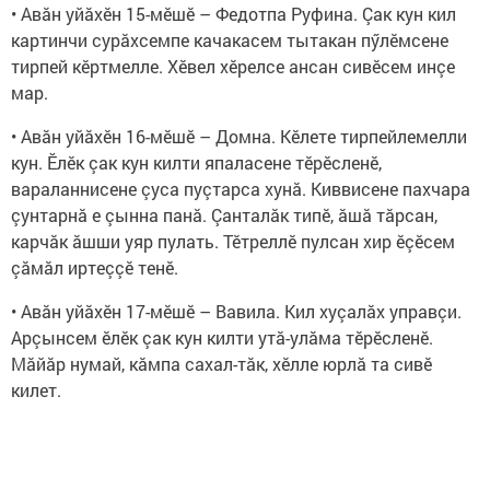
• Авăн уйăхӗн 15-мӗшӗ – Федотпа Руфина. Çак кун кил
картинчи сурăхсемпе качакасем тытакан пӳлӗмсене
тирпей кӗртмелле. Хӗвел хӗрелсе ансан сивӗсем инçе
мар.
• Авăн уйăхӗн 16-мӗшӗ – Домна. Кӗлете тирпейлемелли
кун. Ӗлӗк çак кун килти япаласене тӗрӗсленӗ,
вараланнисене çуса пуçтарса хунă. Киввисене пахчара
çунтарнă е çынна панă. Çанталăк типӗ, ăшă тăрсан,
карчăк ăшши уяр пулать. Тӗтреллӗ пулсан хир ӗçӗсем
çăмăл иртеççӗ тенӗ.
• Авăн уйăхӗн 17-мӗшӗ – Вавила. Кил хуçалăх управçи.
Арçынсем ӗлӗк çак кун килти утă-улăма тӗрӗсленӗ.
Мăйăр нумай, кăмпа сахал-тăк, хӗлле юрлă та сивӗ
килет.