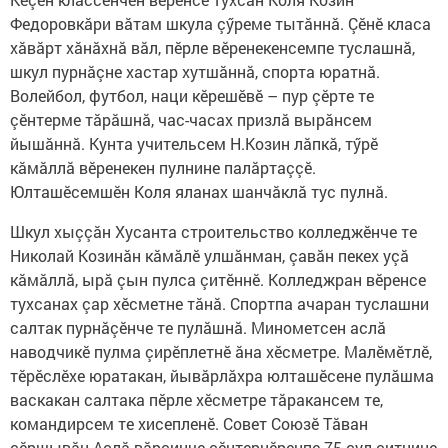
Федоровкăри вăтам шкула çӳреме тытăннă. Çӗнӗ класа
хăвăрт хăнăхнă вăл, пӗрле вӗренекенсемпе туслашнă,
шкул пурнăçне хастар хутшăннă, спорта юратнă.
Волейбол, футбол, наци кӗрешӗвӗ – пур çӗрте те
çӗнтерме тăрăшнă, час-часах призлă вырăнсем
йышăннă. Кунта учительсем Н.Козин лăпкă, тӳрӗ
кăмăллă вӗренекен пулнине палăртаççӗ.
Юлташӗсемшӗн Коля яланах шанчăклă тус пулнă.
Шкул хыççăн Хусанта строительство колледжӗнче те
Николай Козинăн кăмăлӗ улшăнман, çавăн пекех уçă
кăмăллă, ырă çын пулса çитӗннӗ. Колледжран вӗренсе
тухсанах çар хӗсметне тăнă. Спортпа ачаран туслашни
салтак пурнăçӗнче те пулăшнă. Минометсен аслă
наводчикӗ пулма çирӗплетнӗ ăна хӗсметре. Малӗмӗтлӗ,
тӗрӗслӗхе юратакан, йывăрлăхра юлташӗсене пулăшма
васкакан салтака пӗрле хӗсметре тăракансем те,
командирсем те хисепленӗ. Совет Союзӗ Тăван
çӗршывăн Аслă вăрçинче çӗнтернӗренпе 75 çул çитнине