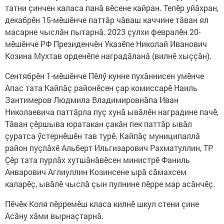
татни çинчен каласа панă вӗсене кайран. Тепӗр уйăхран,
декабрӗн 15-мӗшӗнче паттăр чăваш каччине тăван ял
масарне чыслăн пытарнă. 2023 çулхи февралӗн 20-
мӗшӗнче РФ Президенчӗн Указӗпе Николай Иванович
Козина Мухтав орденӗпе наградăланă (вилнӗ хыççăн).
Сентябрӗн 1-мӗшӗнче Пӗлӳ кунне пухăннисен умӗнче
Апас тата Кайпăç районӗсен çар комиссарӗ Наиль
Зантимеров Людмила Владимировнăпа Иван
Николаевича паттăрла пуç хунă ывăлӗн наградине пачӗ,
Тăван çӗршыва юратакан çакăн пек паттăр ывăл
çуратса ӳстернӗшӗн тав турӗ. Кайпăç муниципаллă
район пуçлăхӗ Альберт Ильгизарович Рахматуллин, ТР
Çӗр тата пурлăх хутшăнăвӗсен министрӗ Фаниль
Анварович Аглиуллин Козинсене ырă сăмахсем
каларӗç, ывăлӗ чыслă çын пулнине пӗрре мар асăнчӗç.
Пӗчӗк Коля пӗрремӗш класа килнӗ шкул стени çине
Асăну хăми вырнаçтарнă.