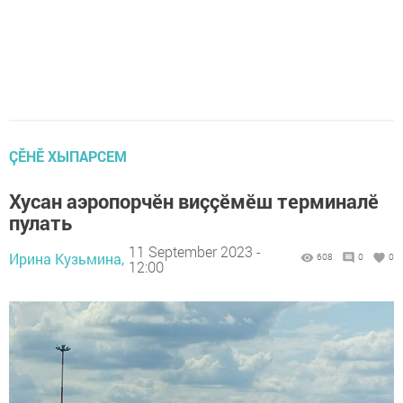
ÇӖНӖ ХЫПАРСЕМ
Хусан аэропорчӗн виççӗмӗш терминалӗ
пулать
11 September 2023 -
Ирина Кузьмина,
608
0
0
12:00