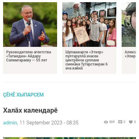
Руководителю агентства
Шупашкарти «Эткер»
Алекса
«Татмедиа» Айдару
пултаруллă ачасен
«Эпир ç
Салимгараеву — 55 лет
центрӗнчи çуллахи
сменăна Тутарстанран 6
ача кайнă
ÇӖНӖ ХЫПАРСЕМ
Халăх календарĕ
admin,
11 September 2023 - 08:35
585
0
0