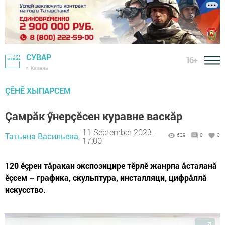
СУВАР
16+
г. Казань
ÇӖНӖ ХЫПАРСЕМ
Çамрăк ӳнерçӗсен куравне васкăр
11 September 2023 -
Татьяна Васильева,
639
0
0
17:00
120 ӗçрен тăракан экспозицире тӗрлӗ жанрпа ăсталанă
ӗçсем – графика, скульптура, инсталляци, цифрăллă
искусство.