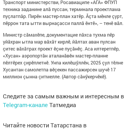
Транспорт министерстви, Росавиаципе «АГА» ФПУП
техника заданине алă пуссан, терминала проектлама
пуçлатпăр. Пирӗн мастер-план хатӗр. Ăçта мӗнле çурт,
пӗррон тата ытти вырнаçасси паллă ӗнтӗ», – тенӗ вăл.
Министр сăмахӗпе, документацие пăхса тухма пӗр
уйăхран ытла мар вăхăт кирлӗ, йăлтах аван пулсан
çитес вăхăтрах проект ӗçне пуçăнӗç. Аса илтеретпӗр,
«Хусан» аэропортăн аталанăвӗн мастер-планне
пӗлтӗрех çирӗплетнӗ. Унпа килӗшӳллӗн, 2025 çул тӗлне
Хусантан самолетпа вӗçекен пассажирсен шучӗ 17
миллион çынна çитмелле. (Автор сăнӳкерчӗкӗ).
Следите за самым важным и интересным в
Telegram-канале
Татмедиа
Читайте новости Татарстана в