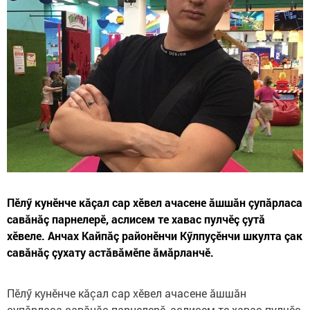
Пӗлӳ кунӗнче кăçал сар хӗвел ачасене ăшшăн çупăрласа
савăнăç парнелерӗ, аслисем те хавас пулчӗç çутă
хӗвеле. Анчах Кайпăç районӗнчи Кӳлпуçӗнчи шкулта çак
савăнăç çухату астăвăмӗпе ăмăрланчӗ.
Пӗлӳ кунӗнче кăçал сар хӗвел ачасене ăшшăн
çупăрласа савăнăç парнелерӗ, аслисем те хавас пулчӗç