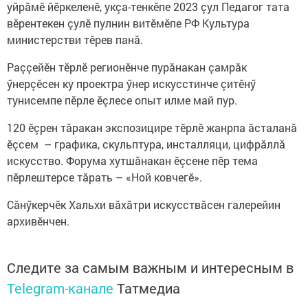
уйрăмӗ йӗркеленӗ, укçа-тенкӗпе 2023 çул Педагог тата
вӗрентекен çулӗ пулнин витӗмӗпе РФ Культура
министерстви тӗрев панă.
Раççейӗн тӗрлӗ регионӗнче пурăнакан çамрăк
ӳнерçӗсен ку проектра ӳнер искусстинче çитӗнӳ
тунисемпе пӗрле ӗçлесе опыт илме май пур.
120 ӗçрен тăракан экспозицире тӗрлӗ жанрпа ăсталанă
ӗçсем – графика, скульптура, инсталляци, цифрăллă
искусство. Форума хутшăнакан ӗçсене пӗр тема
пӗрлештерсе тăрать – «Ной ковчегӗ».
Сăнӳкерчӗк Хальхи вăхăтри искусствăсен галерейин
архивӗнчен.
Следите за самым важным и интересным в
Telegram-канале
Татмедиа