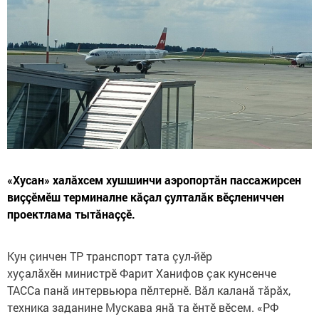
«Хусан» халăхсем хушшинчи аэропортăн пассажирсен
виççӗмӗш терминалне кăçал çулталăк вӗçлениччен
проектлама тытăнаççӗ.
Кун çинчен ТР транспорт тата çул-йӗр
хуçалăхӗн министрӗ Фарит Ханифов çак кунсенче
ТАССа панă интервьюра пӗлтернӗ. Вăл каланă тăрăх,
техника заданине Мускава янă та ӗнтӗ вӗсем. «РФ