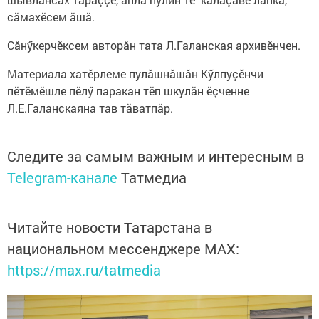
сăмахӗсем ăшă.
Сăнӳкерчӗксем авторăн тата Л.Галанская архивӗнчен.
Материала хатӗрлеме пулăшнăшăн Кӳлпуçӗнчи
пӗтӗмӗшле пӗлӳ паракан тӗп шкулăн ӗçченне
Л.Е.Галанскаяна тав тăватпăр.
Следите за самым важным и интересным в
Telegram-канале
Татмедиа
Читайте новости Татарстана в
национальном мессенджере MАХ:
https://max.ru/tatmedia