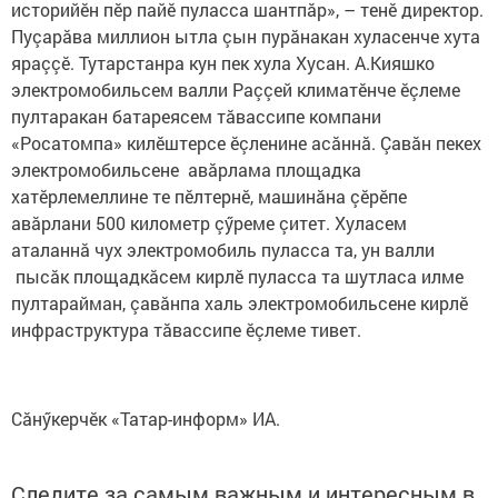
историйӗн пӗр пайӗ пуласса шантпăр», – тенӗ директор.
Пуçарăва миллион ытла çын пурăнакан хуласенче хута
яраççӗ. Тутарстанра кун пек хула Хусан. А.Кияшко
электромобильсем валли Раççей климатӗнче ӗçлеме
пултаракан батареясем тăвассипе компани
«Росатомпа» килӗштерсе ӗçленине асăннă. Çавăн пекех
электромобильсене авăрлама площадка
хатӗрлемеллине те пӗлтернӗ, машинăна çӗрӗпе
авăрлани 500 километр çӳреме çитет. Хуласем
аталаннă чух электромобиль пуласса та, ун валли
пысăк площадкăсем кирлӗ пуласса та шутласа илме
пултарайман, çавăнпа халь электромобильсене кирлӗ
инфраструктура тăвассипе ӗçлеме тивет.
Сăнӳкерчӗк «Татар-информ» ИА.
Следите за самым важным и интересным в