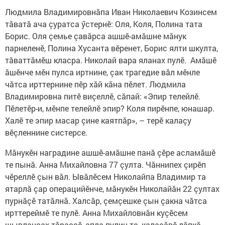
Людмила Владимировнăпа Иван Николаевич Козинсем
тăватă ача çуратса ӳстернӗ: Оля, Коля, Полина тата
Борис. Оля çемье çавăрса ашшӗ-амăшне мăнук
парнеленӗ, Полина Хусанта вӗренет, Борис ялти шкулта,
тăваттăмӗш класра. Николай вара яланах пулӗ. Амăшӗ
ăшӗнче мӗн пулса иртнине, çак трагедие вăл мӗнле
чăтса ирттернине пӗр хăй кăна пӗлет. Людмила
Владимировна питӗ виçеллӗ, сăпай: «Эпир телейлӗ.
Пӗлетӗр-и, мӗнпе телейлӗ эпир? Коля пирӗнпе, юнашар.
Халӗ те эпир масар çине каятпăр», – терӗ калаçу
вӗçленнине систерсе.
Мăнукӗн наградине ашшӗ-амăшне панă çӗре асламăшӗ
те пынă. Анна Михайловна 77 çулта. Чăннипех çирӗп
чӗреллӗ çын вăл. Ывăлӗсем Николайпа Владимир та
ятарлă çар операцийӗнче, мăнукӗн Николайăн 22 çултах
пурнăçӗ татăлнă. Халсăр, çемçешке çын çакна чăтса
ирттереймӗ те пулӗ. Анна Михайловнăн куçӗсем
шывлансах тăраççӗ, апла пулин те калаçăвӗ лăпкă,