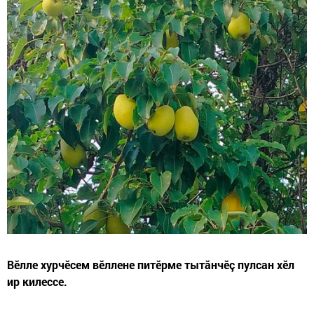
Вӗлле хурчӗсем вӗллене питӗрме тытăнчӗç пулсан хӗл
ир килессе.