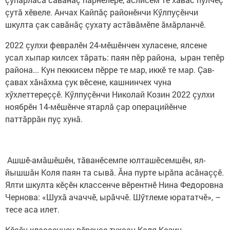
çутă хӗвеле. Анчах Кайпăç районӗнчи Кӳлпуçӗнчи
шкулта çак савăнăç çухату астăвăмӗпе ăмăрланчӗ.
2022 çулхи февралӗн 24-мӗшӗнчен хуласене, ялсене
усал хыпар килсех тăрать: паян пӗр района, ыран тепӗр
района... Кун пеккисем пӗрре те мар, иккӗ те мар. Çав-
çавах хăнăхма çук вӗсене, кашнинчех чуна
хӳхлеттереççӗ. Кӳлпуçӗнчи Николай Козин 2022 çулхи
ноябрӗн 14-мӗшӗнче ятарлă çар операцийӗнче
паттăррăн пуç хунă.
Ашшӗ-амăшӗшӗн, тăванӗсемпе юлташӗсемшӗн, ял-
йышшăн Коля паян та сывă. Ăна пурте ырăпа асăнаççӗ.
Ялти шкулта кӗçӗн классенче вӗрентнӗ Нина Федоровна
Чернова: «Шухă ачаччӗ, ырăччӗ. Шӳтлеме юрататчӗ», –
тесе аса илет.
Кӗçӗн классенчен вӗренсе тухсан Коля Козин