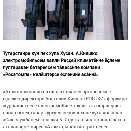
Тутарстанра кун пек хула Хусан. А.Кияшко
электромобильсем валли Раççей климатӗнче ӗçлеме
пултаракан батареясем тăвассипе компани
«Росатомпа» килӗштерсе ӗçленине асăннă.
«Атом» компанин патшалăх влаçӗн органӗсемпе
ӗçлекен директорӗ Анатолий Кияшо «РОСТКИ» форумра
журналистсене электромобиле такси тата каршеринг,
çавăн пекех тавар кӳрекен сервиссенче хута ярасшăн.
«Çак службăсем юлашки 5 -7 çулта пысăк хăвăртлăхпа
аталанаççӗ, пирӗн «Атом» çывăх вăхтрах вӗсен