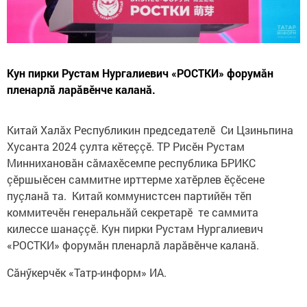
Кун пирки Рустам Нургалиевич «РОСТКИ» форумăн
пленарлă ларăвӗнче каланă.
Китай Халăх Республикин председателӗ Си Цзиньпина
Хусанта 2024 çулта кӗтеççӗ. ТР Рисӗн Рустам
Миннихановăн сăмахӗсемпе республика БРИКС
çӗршыӗсен саммитне ирттерме хатӗрлев ӗçӗсене
пуçланă та. Китай коммунистсен партийӗн тӗп
коммитечӗн генеральнăй секретарӗ те саммита
килессе шанаççӗ. Кун пирки Рустам Нургалиевич
«РОСТКИ» форумăн пленарлă ларăвӗнче каланă.
Сăнӳкерчӗк «Татр-информ» ИА.