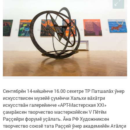
Сентябрӗн 14-мӗшӗнче 16.00 сехетре ТР Патшалăх ӳнер
искусствисен музейӗ çумӗнчи Хальхи вăхăтри
искусствăн галерейинче «АРТ-Мастерская XXI»
çамрăксен творчество мастеркойӗсен V Пӗтӗм
Раççейри форумӗ уçăлать. Ăна РФ Художниксен
творчество союзӗ тата Раççей ӳнер академийӗн Атăлçи