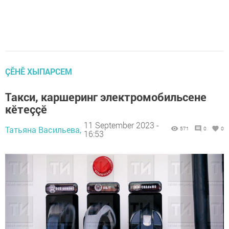
ÇӖНӖ ХЫПАРСЕМ
Такси, каршеринг электромобильсене
кӗтеççӗ
11 September 2023 -
Татьяна Васильева,
571
0
0
16:53