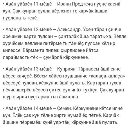
• Авăн уйăхӗн 11-мӗшӗ – Иоанн Предтеча пуçне каснă
кун. Çак кунран çулла вӗçленет те карчăк ăшши
пуçланать тенӗ.
• Авăн уйăхӗн 12-мӗшӗ – Александр. Ӳсен-тăран çинче
эрешмен карти пулсан – çанталăк ăшă тăрать-ха. Вӗлле
хурчӗсем вӗллене питӗрме тытăнчӗç пулсан хӗл ир
килессе. Вăрманта пилеш çырлисене йăтса
лараймасть-тӗк – çумăрлă кӗркуннене.
• Авăн уйăхӗн 13-мӗшӗ – Куприян. Тăрнасем ăшă енне
вӗçсе каяççӗ. Вӗсем хăйсен хушшинче «калаçа-калаçа»
вӗçеççӗ пулсан, кӗркунне ăшă пулать. Картаран тухса
пӗчченшерӗн вӗçсен çитес çул япăх тухăçа. Çак кунран
шур çырли пуçтарма тытăнмалла.
• Авăн уйăхӗн 14-мӗшӗ – Çемен. Кӗркуннене кӗтсе илнӗ
кун. Ӗлӗк çак кун тӗлне хирти нумай ӗç пӗтнӗ. Карчăк
ăшшин пӗрремӗш кунӗ уяр-тăк, кӗркунне ăшă пулать.