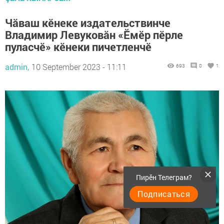
Чăваш кӗнеке издательствинче
Владимир Левуковăн «Ӗмӗр пӗрле
пуласчӗ» кӗнеки пичетленчӗ
admin,
10 September 2023 - 11:11
693
0
1
Пирӗн Телеграм?
Подписаться