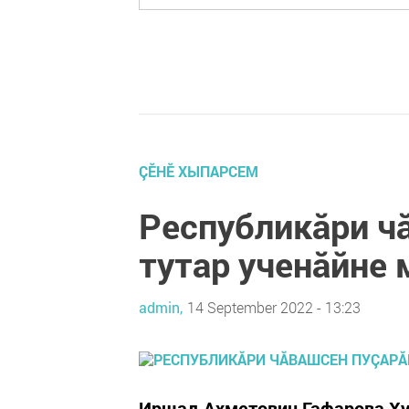
ÇӖНӖ ХЫПАРСЕМ
Республикăри ч
тутар ученăйне 
admin,
14 September 2022 - 13:23
Иршад Ахметович Гафарова Ху