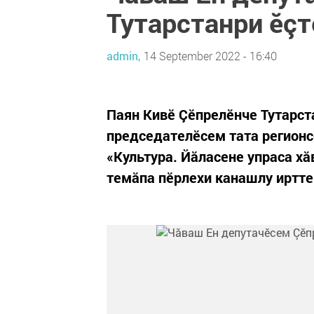
Тутарстанри ӗç
admin,
14 September 2022 - 16:40
Паян Кивӗ Çӗпрелӗнче Тутарс
председателӗсем тата регион
«Культура. Йăласене упраса хă
темăпа пӗрлехи канашлу иртте