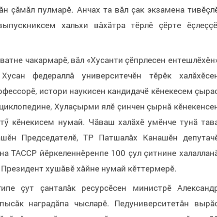
н çăмăл пулмарӗ. Анчах та вăл çак экзамена тивӗçл
выпускниксем хальхи вăхăтра тӗрлӗ çӗрте ӗçлеççӗ
ватне чакармарӗ, вăл «Хусанти çӗпрлесен ентешлӗхӗн
 Хусан федераллă университечӗн тӗрӗк халăхӗсе
офессорӗ, истори наукисен кандидачӗ кӗнекесем çыра
нциклопедине, Хулаçырми ялӗ çинчен çырнă кӗнекенсе
нтӳ кӗнекисем нумай. Чăваш халăхӗ умӗнче тунă тав
шӗн Председателӗ, ТР Патшалăх Канашӗн депутач
а ТАССР йӗркеленнӗренпе 100 çул çитнине халаллан
 Президент хушăвӗ хăйне нумай кӗттермерӗ.
ипе çут çанталăк ресурсӗсен министрӗ Александ
ысăк наградăпа чысларӗ. Педуниверситетăн вырă