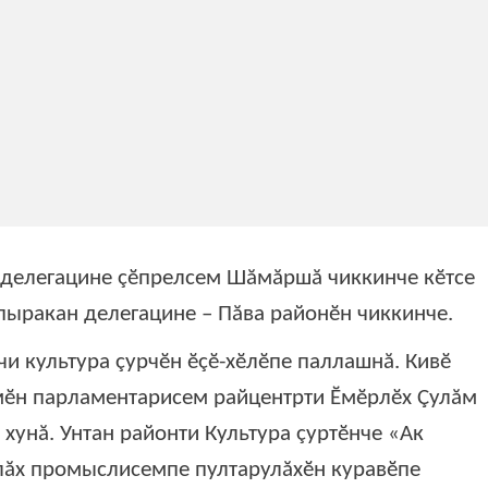
 делегацине çӗпрелсем Шăмăршă чиккинче кӗтсе
пыракан делегацине – Пăва районӗн чиккинче.
чи культура çурчӗн ӗçӗ-хӗлӗпе паллашнă. Кивӗ
мӗн парламентарисем райцентрти Ӗмӗрлӗх Çулăм
хунă. Унтан районти Культура çуртӗнче «Ак
лăх промыслисемпе пултарулăхӗн куравӗпе