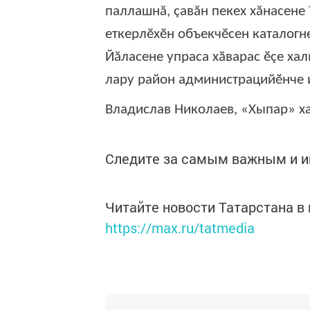
паллашнă, çавăн пекех хăнасене
еткерлӗхӗн объекчӗсен каталогн
Йăласене упраса хăварас ӗçе ха
лару район администрацийӗнче 
Владислав Николаев, «Хыпар» ха
Следите за самым важным и 
Читайте новости Татарстана 
https://max.ru/tatmedia