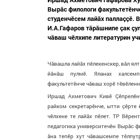
Вырăс филологи факультетӗнче
студенчӗсем лайăх паллаççӗ. В
И.А.Гафаров тăрăшнипе çак çу
чăваш чӗлхипе литературин уч
Чăвашла лайăх пӗлекенскер, вăл ялт
йăнăш пулмӗ. Яланах халсемпе
факультетӗнче чăваш хорӗ тӗвӗленн
Иршад Ахметович Кивӗ Çӗпрелӗнч
райком секретарӗнче, ытти çӗрте 
чӗлхене те лайăх пӗлет. ТР Вӗрен
педагогика университечӗн Вырăс ф
ăна тепӗр хут чăвашсемпе тӗлпутр