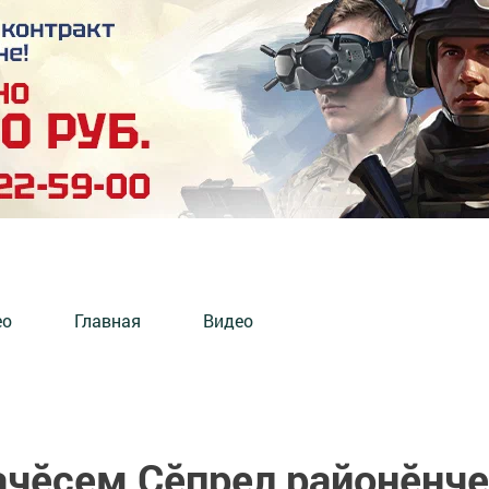
ео
Главная
Видео
ачӗсем Çӗпрел районӗнче