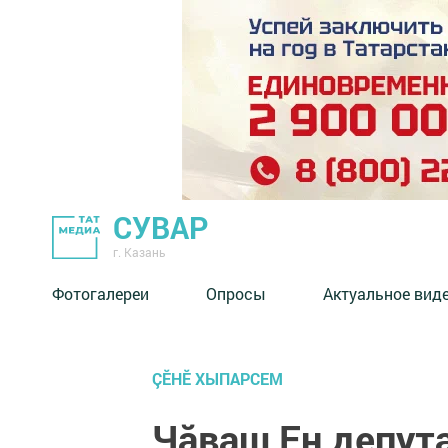
СУВАР
г. Казань
Фотогалереи
Опросы
Актуальное вид
ÇӖНӖ ХЫПАРСЕМ
Чăваш Ен депут