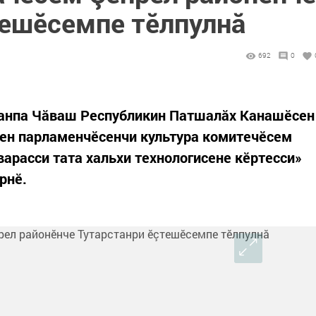
тешӗсемпе тӗлпулнă
692
0
танпа Чăваш Республикин Патшалăх Канашӗсен
сен парламенчӗсенчи культура комитечӗсем
варасси тата хальхи технологисене кӗртесси»
рнӗ.