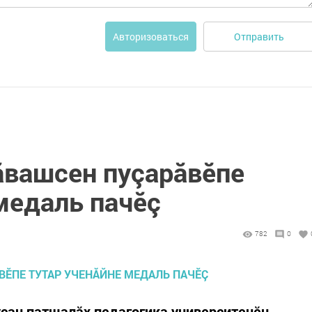
Отправить
Авторизоваться
ăвашсен пуçарăвӗпе
медаль пачӗç
782
0
сан патшалăх педагогика университечӗн