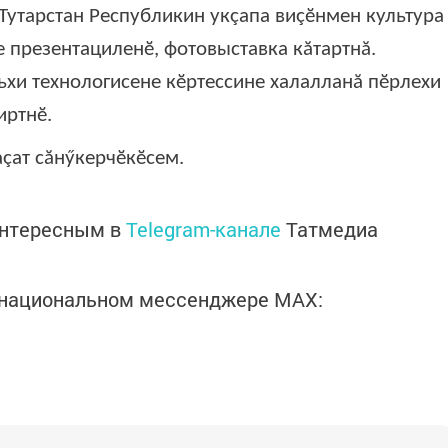
 Тутарстан Республикин укçапа виçӗнмен культура
е презентациленӗ, фотовыставка кăтартнă.
льхи технологисене кӗртессине халалланă пӗрлехи
иртнӗ.
çат сăнӳкерчӗкӗсем.
интересным в
Telegram-канале
Татмедиа
в национальном мессенджере MАХ: