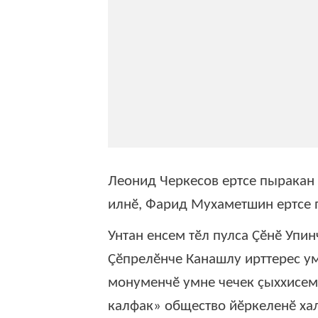
Леонид Черкесов ертсе пыракан
илнӗ, Фарид Мухаметшин ертсе 
Унтан енсем тӗл пулса Çӗнӗ Упин
Çӗпрелӗнче Канашлу ирттерес у
монуменчӗ умне чечек çыххисем 
калфак» общество йӗркеленӗ ха