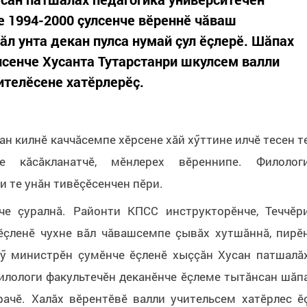
 1994-2000 çулсенче вӗреннӗ чăваш
ăл унта декан пулса нумай çул ӗçлерӗ. Шăпах
лсенче Хусанта Тутарстанри шкулсем валли
ителӗсене хатӗрлерӗç.
ан килнӗ каччăсемпе хӗрсене хăй хӳттине илчӗ тесен т
 кăсăкланатчӗ, мӗнлерех вӗреннипе. Филолог
и те унăн тивӗçӗсенчен пӗри.
е çуралнă. Районти КПСС инструкторӗнче, Теччӗр
ӗçленӗ чухне вăл чăвашсемпе çывăх хутшăннă, пирӗ
тӳ министрӗн çумӗнче ӗçленӗ хыççăн Хусан патшалă
илологи факультечӗн деканӗнче ӗçлеме тытăнсан шăп
ачӗ. Халăх вӗрентӗвӗ валли учительсем хатӗрлес ӗ