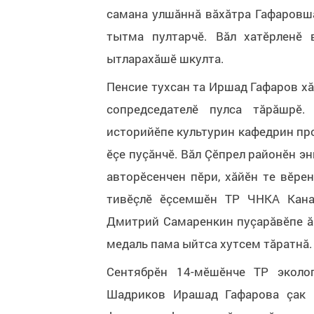
самана улшăннă вăхăтра Гафаровшă
тытма пултарчӗ. Вăл хатӗрленӗ 
ытларахăшӗ шкулта.
Пенсие тухсан та Иршад Гафаров хă
сопредседателӗ пулса тăрăшрӗ.
историйӗпе культурин кафедрин пр
ӗçе пуçăнчӗ. Вăл Çӗпрел районӗн э
авторӗсенчен пӗри, хăйӗн те вӗре
тивӗçлӗ ӗçсемшӗн ТР ЧНКА Кана
Дмитрий Самаренкин пуçарăвӗпе ăн
медаль пама ыйтса хутсем тăратнă.
Сентябрӗн 14-мӗшӗнче ТР эколог
Шадриков Ирашад Гафарова çак п