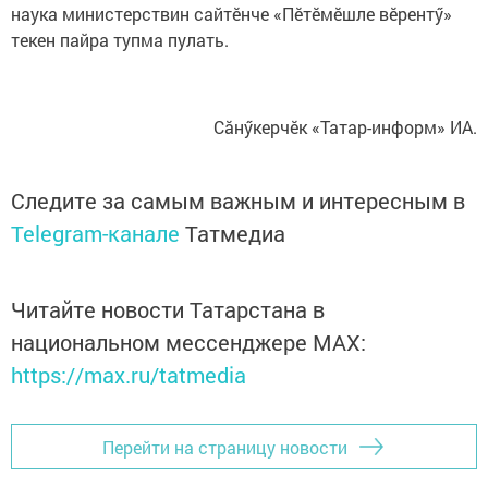
наука министерствин сайтӗнче «Пӗтӗмӗшле вӗрентӳ»
текен пайра тупма пулать.
Сăнӳкерчӗк «Татар-информ» ИА.
Следите за самым важным и интересным в
Telegram-канале
Татмедиа
Читайте новости Татарстана в
национальном мессенджере MАХ:
https://max.ru/tatmedia
Перейти на страницу новости