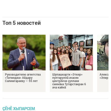
Топ 5 новостей
Руководителю агентства
Шупашкарти «Эткер»
Алекса
«Татмедиа» Айдару
пултаруллă ачасен
«Эпир ç
Салимгараеву — 55 лет
центрӗнчи çуллахи
сменăна Тутарстанран 6
ача кайнă
ÇӖНӖ ХЫПАРСЕМ