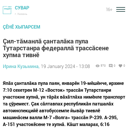
СУВАР
16+
г. Казань
ÇӖНӖ ХЫПАРСЕМ
Çил-тăманлă çанталăка пула
Тутарстанра федераллă трассăсене
хупма тивнӗ
Ирина Кузьмина,
19 January 2024 - 13:08
570
0
0
Япăх çанталăка пула паян, январӗн 19-мӗшӗнче, ирхине
7:10 сехетрен М-12 «Восток» трассăн Тутарстанри
участокне хупнă, ун тăрăх вăхăтлăха нимӗнле транспорт
та çӳремест. Çак сăлтавпах республикăн патшалăх
автоинспекцийӗ автобуссемпе йывăр тиевлӗ
машинăсем валли М-7 «Волга» трассăн Р-239. А-295,
А-151 участокӗсене те хупнă. Кăшт маларах, 6:16