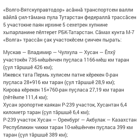
«Волго-Вятскуправтодор» асăннă транспортсем валли
вăйлă çил-тăмана пула Тутарстан федераллă трассăсен
5 участокне паян ирхине 5 сехетрен хупнине
хыпарланине пӗлтерет РБК-Татарстан. Сăмах кунта М-7
«Волга» трассăн çак участокӗсем çинчен пырать:
Мускав — Владимир — Чулхула — Хусан — Ӗпхӳ
участокӗн 735-мӗшӗнчен пуçласа 1166-мӗш км таран
(çул тăршшӗ 426 км);
Ижевск тата Пермь хулисем патне кӗрекен 0-ран
пуçласа 28+916 км таран (çул тăршшӗ 28,9 км);
Кирова кӗрекен 15+760-ран пуçласа 27,19 км таран
(пӗтӗмпе 111,4 км);
Хусан эропортне каякан Р-239 участок, Хусантан 6,4
километр таран (çул тăршшӗ 6,4 км);
Р-239 участок Хусан — Оренбург — Акбулак — Казахстан
Республикин чикки таран 10-мӗшӗнчен пуçласа 399 км
таран (çул тăршшӗ 389 км);