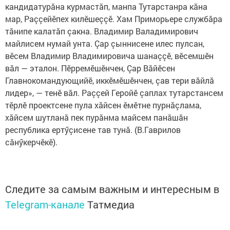
кандидатурăна курмастăп, манпа Тутарстанра кăна
мар, Раççейӗпех килӗшеççӗ. Хам Приморьере службăра
тăнипе калатăп çакна. Владимир Валадимирович
майлисем нумай унта. Çар çыннисене илес пулсан,
вӗсем Владимир Владимировича шанаççӗ, вӗсемшӗн
вăл — эталон. Пӗрремӗшӗнчен, Çар Вăйӗсен
Главнокомандующийӗ, иккӗмӗшӗнчен, çав тери вăйлă
лидер», — тенӗ вăл. Раççей Геройӗ çаплах тутарстансем
тӗрлӗ проектсене пула хăйсен ӗмӗтне пурнăçлама,
хăйсем шутланă пек пурăнма майсем панăшăн
республика ертӳçисене тав тунă. (В.Гаврилов
сăнӳкерчӗкӗ).
Следите за самым важным и интересным в
Telegram-канале
Татмедиа