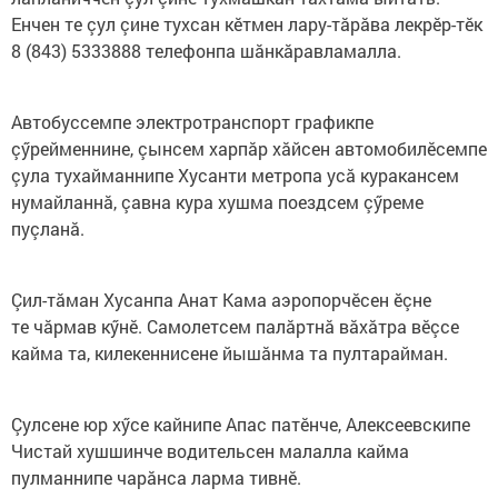
Енчен те çул çине тухсан кӗтмен лару-тăрăва лекрӗр-тӗк
8 (843) 5333888 телефонпа шăнкăравламалла.
Автобуссемпе электротранспорт графикпе
çӳрейменнине, çынсем харпăр хăйсен автомобилӗсемпе
çула тухайманнипе Хусанти метропа усă куракансем
нумайланнă, çавна кура хушма поездсем çӳреме
пуçланă.
Çил-тăман Хусанпа Анат Кама аэропорчӗсен ӗçне
те чăрмав кӳнӗ. Самолетсем палăртнă вăхăтра вӗçсе
кайма та, килекеннисене йышăнма та пултарайман.
Çулсене юр хӳсе кайнипе Апас патӗнче, Алексеевскипе
Чистай хушшинче водительсен малалла кайма
пулманнипе чарăнса ларма тивнӗ.