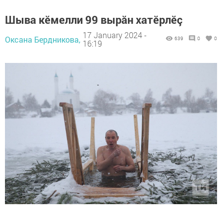
Шыва кӗмелли 99 вырӑн хатĕрлĕç
17 January 2024 -
Оксана Бердникова,
639
0
0
16:19