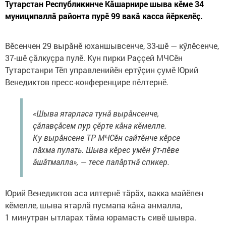
Тутарстан Республикинче Кăшарнире шыва кӗме 34
муниципаллӑ районта пурĕ 99 вакă касса йӗркелӗç.
Вĕсенчен 29 вырӑнĕ юханшывсенче, 33-шĕ — кӳлӗсенче,
37-шĕ çӑлкуçра пулĕ. Кун пирки Раççей МЧСӗн
Тутарстанри Тӗп управленийӗн ертӳçин çумӗ Юрий
Венедиктов пресс-конференцире пӗлтернӗ.
«Шыва ятарласа тунă вырăнсенче,
çӑлавçӑсем пур çĕрте кӑна кӗмелле.
Ку вырӑнсене ТР МЧСӗн сайтӗнче кĕрсе
пăхма пулать. Шыва кӗрес умӗн ӳт-пĕве
ӑшӑтмалла», — тесе палӑртнӑ спикер.
Юрий Венедиктов аса илтернӗ тăрăх, вакка майӗпен
кĕмелле, шыва ятарлӑ пусмапа кăна анмалла,
1 минутран ытларах тăма юрамасть сивĕ шывра.