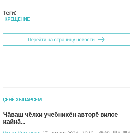
Теги:
КРЕЩЕНИЕ
Перейти на страницу новости
ÇӖНӖ ХЫПАРСЕМ
Чăваш чӗлхи учебникӗн авторӗ вилсе
кайнă…
662
0
0