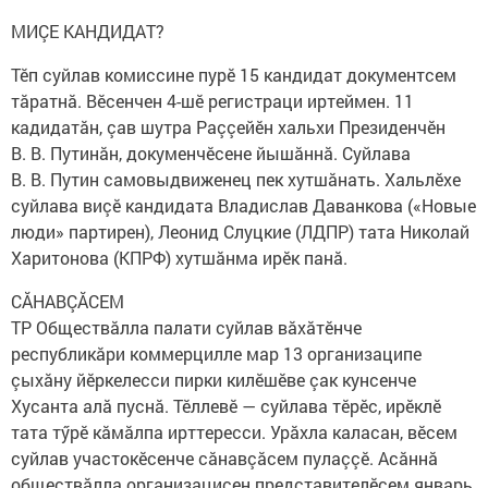
МИÇЕ КАНДИДАТ?
Тӗп суйлав комиссине пурӗ 15 кандидат документсем
тăратнă. Вӗсенчен 4-шӗ регистраци иртеймен. 11
кадидатăн, çав шутра Раççейӗн хальхи Президенчӗн
В. В. Путинăн, докуменчӗсене йышăннă. Суйлава
В. В. Путин самовыдвиженец пек хутшăнать. Хальлӗхе
суйлава виçӗ кандидата Владислав Даванкова («Новые
люди» партирен), Леонид Слуцкие (ЛДПР) тата Николай
Харитонова (КПРФ) хутшăнма ирӗк панă.
СĂНАВÇĂСЕМ
ТР Обществăлла палати суйлав вăхăтӗнче
республикăри коммерцилле мар 13 организаципе
çыхăну йӗркелесси пирки килӗшӗве çак кунсенче
Хусанта алă пуснă. Тӗллевӗ — суйлава тӗрӗс, ирӗклӗ
тата тӳрӗ кăмăлпа ирттересси. Урăхла каласан, вӗсем
суйлав участокӗсенче сăнавçăсем пулаççӗ. Асăннă
обществăлла организацисен представителӗсем январь