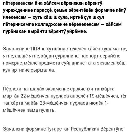
пӗтерекенсем ăна хăйсем вӗренекен вӗрентӳ
учрежденине параççӗ, çемье вӗрентӗвӗн формипе пӗлӳ
илекенсем — хуть хăш шкула, иртнӗ çул шкул
пӗтернисемпе колледжсенче вӗренекенсем — хăйсем
пурăнакан вырăнти вӗрентӳ уйрăмне.
Заявленире ППЭне хутшăнас текенӗн хăйӗн хушаматне,
ятне, ашшӗ ятне, хăçан çуралнине, паспорт серийӗпе
номерне, мӗнле предмета суйланине тата экзамен хăш
кун иртнине çырмалла.
Пӗрлехи патшалăх экзаменне срокченхи тапхăрта
мартăн 22-мӗшӗнчен пуçласа апрелӗн 19-мӗшӗччен, тӗп
тапхăрта майăн 23-мӗшӗнчен пуçласа июлӗн 1-
мӗшӗччен пама пулать.
Заявлени формине Тутарстан Республикин Вӗрентӳпе