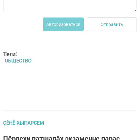
Отправить
Авторизоваться
Теги:
ОБЩЕСТВО
ÇӖНӖ ХЫПАРСЕМ
Пӗрлехи патшалăх экзаменне парас