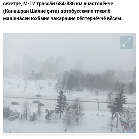
сехетре, М-12 трассăн 684-836 км участокӗнче
(Канашран Шалие çити) автобуссемпе тиевлӗ
машинăсен юхăмне чакарнине пӗлтернӗччӗ вӗсем.