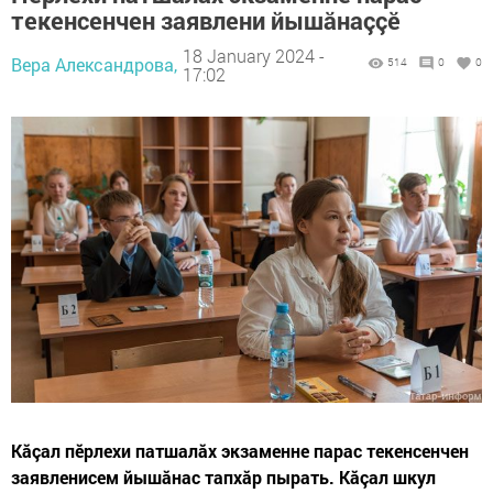
текенсенчен заявлени йышăнаççӗ
18 January 2024 -
Вера Александрова,
514
0
0
17:02
Кăçал пӗрлехи патшалăх экзаменне парас текенсенчен
заявленисем йышăнас тапхăр пырать. Кăçал шкул