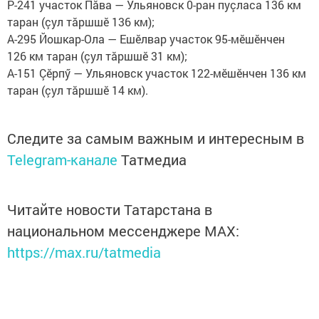
Р-241 участок Пăва — Ульяновск 0-ран пуçласа 136 км
таран (çул тăршшӗ 136 км);
А-295 Йошкар-Ола — Ешӗлвар участок 95-мӗшӗнчен
126 км таран (çул тăршшӗ 31 км);
А-151 Çӗрпӳ — Ульяновск участок 122-мӗшӗнчен 136 км
таран (çул тăршшӗ 14 км).
Следите за самым важным и интересным в
Telegram-канале
Татмедиа
Читайте новости Татарстана в
национальном мессенджере MАХ:
https://max.ru/tatmedia