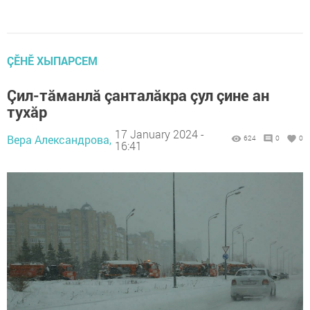
ÇӖНӖ ХЫПАРСЕМ
Çил-тăманлă çанталăкра çул çине ан
тухăр
17 January 2024 -
Вера Александрова,
624
0
0
16:41