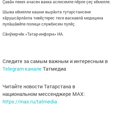
Çавӑн пекех ачасен вакка аслисемпе пӗрле çеç кӗмелле.
Шыва кӗмелли кашни вырăнта тутарстансене
хӑрушсӑрлӑхпа тивӗçтерес тесе васкавлӑ медицина
пулӑшӑвӗпе полици службисем пулӗç.
Сăнӳкерчӗк «Татар-информ» ИА.
Следите за самым важным и интересным в
Telegram-канале
Татмедиа
Читайте новости Татарстана в
национальном мессенджере MАХ:
https://max.ru/tatmedia