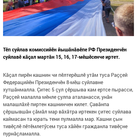
Тӗп суйлав комиссийӗн йышăнăвӗпе РФ Президенчӗн
суйлавӗ кăçал мартăн 15, 16, 17-мӗшӗсенче иртет.
Кăçал пирӗн кашнин чи пӗлтерӗшлӗ утăм туса Раççей
Федерацийӗн Президенчӗн 8-мӗш суйлавне
хутшăнмалла. Çитес 5 çул çӗршыва кам ертсе пырасси,
Раççей малалла мӗнле çулпа аталанасси, унăн
малашлăхӗ пиртен кашнинчен килет. Çавăнпа
çӗршывшăн çăмăл мар вăхăтра иртекен çитес суйлава
каймасан та юрать тени пулмалла мар. Кашни çын
тивӗçлӗ пӗтӗмлетӳсем туса хăйӗн гражданла тивӗçне
пурнăçламалла.