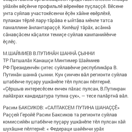
уйăхӗн вӗçӗнче профильлӗ вӗренӗве пуçлаççӗ. Вӗсене
унта суйлав участокӗсенчи ӗçӗн хăйне евӗрлӗхӗ,
пулакан тӗрлӗ лару-тăрăва е ыйтăва мӗнле татса
памаллине ăнлантараççӗ. Килӗшӳ тăрăх, асăннă
сăнавçăсем кăçалхи темиçе суйлав кампанийӗнче
ӗçлӗç.
М.ШАЙМИЕВ В.ПУТИНĂН ШАННĂ ÇЫННИ
ТР Патшалăх Канашçи Минтимер Шаймиев
РФ Президенчӗн çитес суйлавӗнче республикăра В.
Путинăн шаннă çынни. Кун çинчен вăл регионти суйлав
штабӗнче пуçару ушкăнӗпе тӗл пулсан пӗлтернӗ.
«Çӗршыв интересӗсем енчен пăхас пулсан, В.Путинран
лайăхрах кандидатура тупма çук», — тесе палăртнă вăл.
Расим БАКСИКОВ: «САЛТАКСЕМ ПУТИНА ШАНАÇÇӖ»
Раççей Геройӗ Расим Баксиков та регионти суйлав
комиссийӗн штабӗнче пуçару ушкăнӗпе тӗл пулсан хăй
шухăшне пӗлтернӗ: « Федераци шайӗнчи урăх