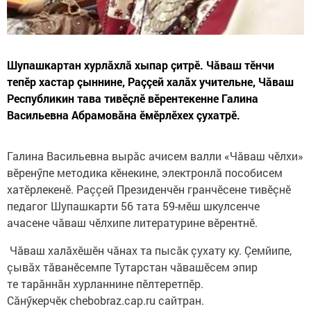
Шупашкартан хурлăхлă хыпар çитрӗ. Чăваш тӗнчи
тепӗр хастар çыннине, Раççей халăх учительне, Чăваш
Республикин тава тивӗçлӗ вӗрентекенне Галина
Васильевна Абрамовăна ӗмӗрлӗхех çухатрӗ.
Галина Васильевна вырăс ачисем валли «Чăваш чӗлхи»
вӗренӳпе методика кӗнекине, электронлă пособисем
хатӗрлекенӗ. Раççей Президенчӗн гранчӗсене тивӗçнӗ
педагог Шупашкарти 56 тата 59-мӗш шкулсенче
ачасене чăваш чӗлхипе литературине вӗрентнӗ.
Чăваш халăхӗшӗн чăнах та пысăк çухату ку. Çемйипе,
çывăх тăванӗсемпе Тутарстан чăвашӗсем эпир
те тарăннăн хурланнине пӗлтеретпӗр.
Сăнӳкерчӗк chebobraz.cap.ru сайтран.