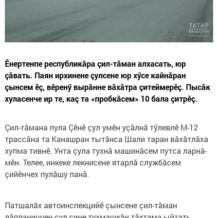
Ӗнертенпе республикăра çил-тăман алхасать, юр
çăвать. Паян ирхинене çулсене юр хӳсе кайнăран
çынсем ӗç, вӗренӳ вырăнне вăхăтра çитеймерӗç. Пысăк
хуласенче ир те, каç та «пробкăсем» 10 бала çитрӗç.
Çил-тăмана пула Çӗнӗ çул умӗн уçăлнă тӳлевлӗ М-12
трассăна та Канашран тытăнса Шали таран вăхăтлăха
хупма тивнӗ. Унта çула тухнă машинăсем путса ларнă-
мӗн. Телее, инкеке лекнисене ятарлă службăсем
çийӗнчех пулăшу панă.
Патшалăх автоинспекцийӗ çынсене çил-тăман
лăпланиччен çул çине тухмашкăн тăхтама ыйтать.