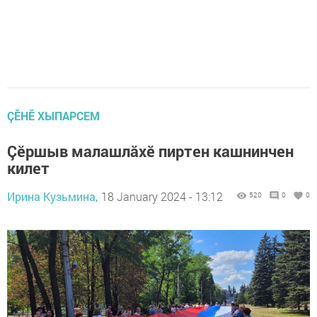
ÇӖНӖ ХЫПАРСЕМ
Çӗршыв малашлăхӗ пиртен кашнинчен
килет
Ирина Кузьмина,
18 January 2024 - 13:12
520
0
0