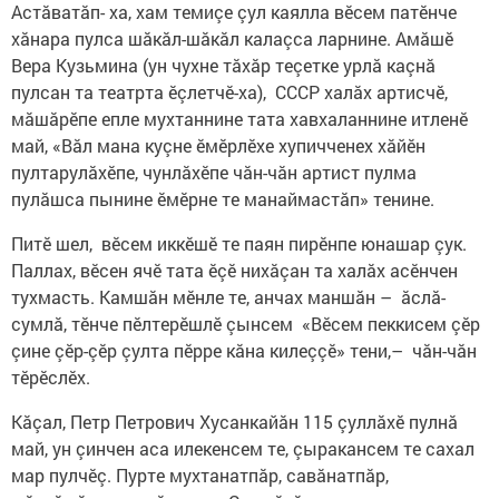
Астăватăп- ха, хам темиçе çул каялла вӗсем патӗнче
хăнара пулса шăкăл-шăкăл калаçса ларнине. Амăшӗ
Вера Кузьмина (ун чухне тăхăр теçетке урлă каçнă
пулсан та театрта ӗçлетчӗ-ха), СССР халăх артисчӗ,
мăшăрӗпе епле мухтаннине тата хавхаланнине итленӗ
май, «Вăл мана куçне ӗмӗрлӗхе хупичченех хăйӗн
пултарулăхӗпе, чунлăхӗпе чăн-чăн артист пулма
пулăшса пынине ӗмӗрне те манаймастăп» тенине.
Питӗ шел, вӗсем иккӗшӗ те паян пирӗнпе юнашар çук.
Паллах, вӗсен ячӗ тата ӗçӗ нихăçан та халăх асӗнчен
тухмасть. Камшăн мӗнле те, анчах маншăн – ăслă-
сумлă, тӗнче пӗлтерӗшлӗ çынсем «Вӗсем пеккисем çӗр
çине çӗр-çӗр çулта пӗрре кăна килеççӗ» тени,– чăн-чăн
тӗрӗслӗх.
Кăçал, Петр Петрович Хусанкайăн 115 çуллăхӗ пулнă
май, ун çинчен аса илекенсем те, çыракансем те сахал
мар пулчӗç. Пурте мухтанатпăр, савăнатпăр,