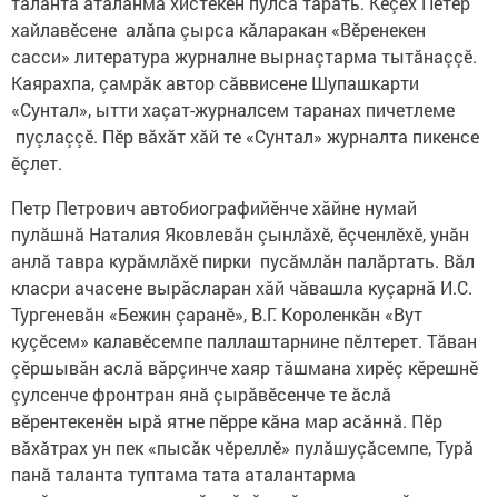
таланта аталанма хистекен пулса тăрать. Кӗçех Петӗр
хайлавӗсене алăпа çырса кăларакан «Вӗренекен
сасси» литература журналне вырнаçтарма тытăнаççӗ.
Каярахпа, çамрăк автор сăввисене Шупашкарти
«Сунтал», ытти хаçат-журналсем таранах пичетлеме
пуçлаççӗ. Пӗр вăхăт хăй те «Сунтал» журналта пикенсе
ӗçлет.
Петр Петрович автобиографийӗнче хăйне нумай
пулăшнă Наталия Яковлевăн çынлăхӗ, ӗçченлӗхӗ, унăн
анлă тавра курăмлăхӗ пирки пусăмлăн палăртать. Вăл
класри ачасене вырăсларан хăй чăвашла куçарнă И.С.
Тургеневăн «Бежин çаранӗ», В.Г. Короленкăн «Вут
куçӗсем» калавӗсемпе паллаштарнине пӗлтерет. Тăван
çӗршывăн аслă вăрçинче хаяр тăшмана хирӗç кӗрешнӗ
çулсенче фронтран янă çырăвӗсенче те ăслă
вӗрентекенӗн ырă ятне пӗрре кăна мар асăннă. Пӗр
вăхăтрах ун пек «пысăк чӗреллӗ» пулăшуçăсемпе, Турă
панă таланта туптама тата аталантарма