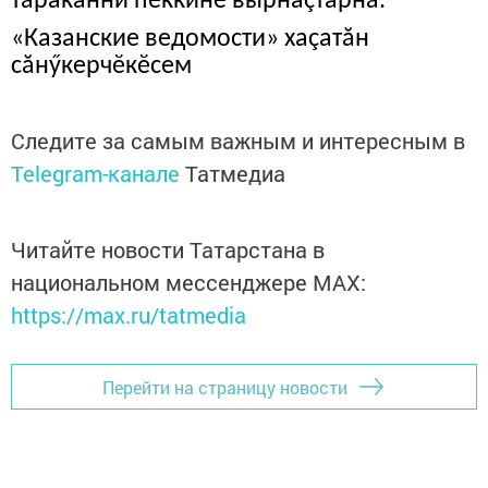
тăраканни пеккине вырнаçтарнă.
«Казанские ведомости» хаçатăн
сăнӳкерчӗкӗсем
Следите за самым важным и интересным в
Telegram-канале
Татмедиа
Читайте новости Татарстана в
национальном мессенджере MАХ:
https://max.ru/tatmedia
Перейти на страницу новости