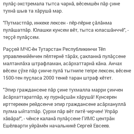
пулӑҫ-экстремала тытса чарнӑ, вӗсемшӗн пӑр ҫине
тухнӑ шыв та хӑрушӑ мар.
"Путмастпӑр, инкеке лексен - пӗр-пӗрне ҫӑлӑнма
пулӑшатпӑр. Юлашки кунсем вӗт, тытса юласшӑнччӗ", -
теҫҫӗ пулӑҫсем.
Раҫҫей МЧС-ӗн Тутарстан Республикинчи Тӗп
управленийӗнчен пӗлтернӗ тӑрӑх, ҫакланнӑ пулӑҫсене
малтанлӑха штрафламан, асӑрхаттарнӑ кӑна. Анчах
вӗсем ҫӳхе пӑр ҫинче пулӑ тытнипе тепре лексен, вӗсене
1500-тен пуҫласа 2000 тенкӗ таран штраф кӗтет.
"Эпир граждансене пӑр ҫине тухмалла марри ҫинчен
ӑсӑрхаттаратпӑр, ку пурнӑҫшӑн хӑрушӑ! Кунсерен
ирттерекен рейдсенче эпир граждансене асӑрхануллӑ
пулма ыйтатпӑр. Ҫурхи пӑр вӗт питӗ черчен! Упрӑр
хӑвӑра!", - чӗнсе каланӑ пулӑҫсене ГИМС центрӑн
Ешӗлварти уйрӑмӗн начальникӗ Сергей Евсеев.