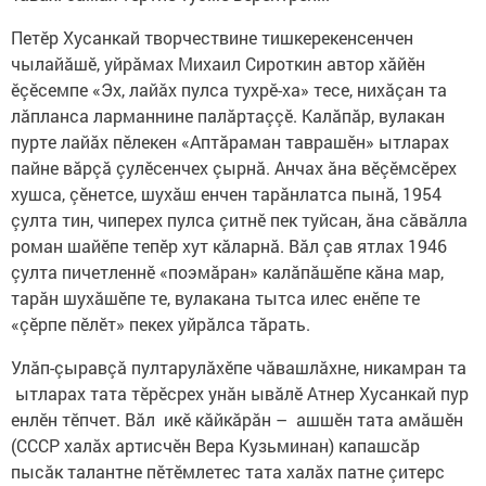
Петӗр Хусанкай творчествине тишкерекенсенчен
чылайăшӗ, уйрăмах Михаил Сироткин автор хăйӗн
ӗçӗсемпе «Эх, лайăх пулса тухрӗ-ха» тесе, нихăçан та
лăпланса ларманнине палăртаççӗ. Калăпăр, вулакан
пурте лайăх пӗлекен «Аптăраман таврашӗн» ытларах
пайне вăрçă çулӗсенчех çырнă. Анчах ăна вӗçӗмсӗрех
хушса, çӗнетсе, шухăш енчен тарăнлатса пынă, 1954
çулта тин, чиперех пулса çитнӗ пек туйсан, ăна сăвăлла
роман шайӗпе тепӗр хут кăларнă. Вăл çав ятлах 1946
çулта пичетленнӗ «поэмăран» калăпăшӗпе кăна мар,
тарăн шухăшӗпе те, вулакана тытса илес енӗпе те
«çӗрпе пӗлӗт» пекех уйрăлса тăрать.
Улăп-çыравçă пултарулăхӗпе чăвашлăхне, никамран та
ытларах тата тӗрӗсрех унăн ывăлӗ Атнер Хусанкай пур
енлӗн тӗпчет. Вăл икӗ кăйкăрăн – ашшӗн тата амăшӗн
(СССР халăх артисчӗн Вера Кузьминан) капашсăр
пысăк талантне пӗтӗмлетес тата халăх патне çитерс