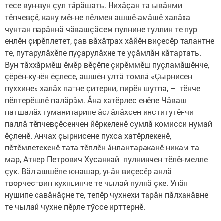
тесе вун-вун çул тăрăшать. Нихăçан та ывăнми
тӗпчевçӗ, кану мӗнне пӗлмен ашшӗ-амăшӗ халăха
чунтан парăннă чăвашçăсем пулнине туллин те пур
енлӗн çирӗплетет, çав вăхăтрах хăйӗн виçесӗр талантне
те, путарулăхӗпе пуçарулăхне те уçăмлăн кăтартать.
Вун тăххăрмӗш ӗмӗр вӗçӗпе çирӗммӗш пуçламăшӗнче,
çӗрӗн-кунӗн ӗçлесе, ашшӗн ултă томлă «Çырнисен
пуххине» халăх патне çитерни, пирӗн шутпа, – тӗнче
пӗлтерӗшлӗ палăрăм. Ăна хатӗрлес енӗпе Чăваш
патшалăх гуманитарипе ăслăлăхсен институтӗнчи
паллă тӗпчевçӗсенчен йӗркеленӗ сумлă комисси нумай
ӗçленӗ. Анчах çырнисене пухса хатӗрлекенӗ,
пӗтӗмлетекенӗ тата тӗплӗн ăнлантараканӗ никам та
мар, Атнер Петрович Хусанкай пулнинчен тӗлӗнмелле
çук. Вăл ашшӗпе юнашар, унăн виçесӗр анлă
творчествин кухньинче те чылай пулнă-çке. Унăн
нушипе савăнăçне те, тепӗр чухнехи тарăн пăлханăвне
те чылай чухне пӗрле тӳссе ирттернӗ.