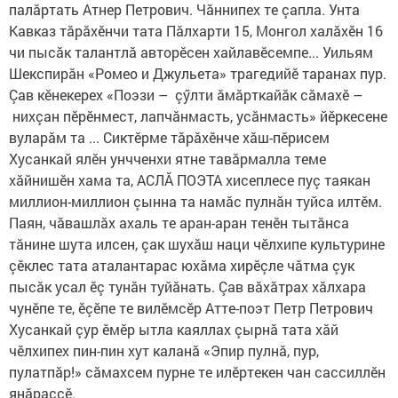
палăртать Атнер Петрович. Чăннипех те çапла. Унта
Кавказ тăрăхӗнчи тата Пăлхарти 15, Монгол халăхӗн 16
чи пысăк талантлă авторӗсен хайлавӗсемпе... Уильям
Шекспирăн «Ромео и Джульета» трагедийӗ таранах пур.
Çав кӗнекерех «Поэзи – çӳлти ăмăрткайăк сăмахӗ –
нихçан пӗрӗнмест, лапчăнмасть, усăнмасть» йӗркесене
вуларăм та ... Сиктӗрме тăрăхӗнче хăш-пӗрисем
Хусанкай ялӗн унчченхи ятне тавăрмалла теме
хăйнишӗн хама та, АСЛĂ ПОЭТА хисеплесе пуç таякан
миллион-миллион çынна та намăс пулнăн туйса илтӗм.
Паян, чăвашлăх ахаль те аран-аран тенӗн тытăнса
тăнине шута илсен, çак шухăш наци чӗлхипе культурине
çӗклес тата аталантарас юхăма хирӗçле чăтма çук
пысăк усал ӗç тунăн туйăнать. Çав вăхăтрах хăлхара
чунӗпе те, ӗçӗпе те вилӗмсӗр Атте-поэт Петр Петрович
Хусанкай çур ӗмӗр ытла каяллах çырнă тата хăй
чӗлхипех пин-пин хут каланă «Эпир пулнă, пур,
пулатпăр!» сăмахсем пурне те илӗртекен чан сассиллӗн
янăраççӗ.