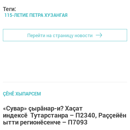
Теги:
115-ЛЕТИЕ ПЕТРА ХУЗАНГАЯ
Перейти на страницу новости
ÇӖНӖ ХЫПАРСЕМ
«Сувар» çырăнар-и? Хаçат
индексӗ Тутарстанра – П2340, Раççейӗн
ытти регионӗсенче – П7093