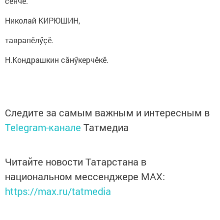
сӗнчӗ.
Николай КИРЮШИН,
таврапӗлӳçӗ.
Н.Кондрашкин сăнӳкерчӗкӗ.
Следите за самым важным и интересным в
Telegram-канале
Татмедиа
Читайте новости Татарстана в
национальном мессенджере MАХ:
https://max.ru/tatmedia