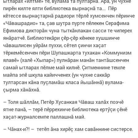
ытларах «илтме» те, вулама та пултарнă. Ара, ун чухне
пирӗн килте ялти библиотека вырнаçнă та... Пӗр
кӗтессе вырнаçтарнă радиори тӗрлӗ хумсенчен пӗринче
«Чăвашрадио» та, çав шутра пурте пӗлекен Серафима
Ефимова дикторăн чуна тыткăнлакан сасси те чиперех
янăратчӗ. Библиотекăри çӗр-çӗр кӗнеке хушшинче
чăвашлисен уйрăм пуххи, сӗтел çинчи хаçат
тӗркемӗсенчен пӗри Шупашкарта тухакан «Коммунизм
ялавӗ» (халӗ «Хыпар») пулнăран манăн тантăшсенчен
самай ытларах пӗлме май килнӗ. Çитменнине темле
майпа эпӗ шкула кайичченех (ун чухне саккăр
тултарсан кăна пуçламăш класа йышăннă) вулама-
çырма хăнăхнă.
– Толя шăллăм, Петӗр Хусанкая Чăваш халăх поэчӗ
ятне панă, – терӗ пӗррехинче библиотека ертӳçи çӗнӗ
хаçат-журналсемпе паллашнă май.
– Чăнах-и?! – тетӗп ăна хирӗç хам савăннине систерсе.