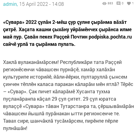
admin,
15 April 2022 - 14:08
883
0
1
«Сувара» 2022 çулăн 2-мӗш çур çулне çырăнма вăхăт
çитрӗ. Хаçата кашни çыхăну уйрăмӗнчех çырăнса илме
май пур. Çавăн пекех Раççей Почтин podpiska.pochta.ru
сайчӗ урлă та çырăнма пулать.
Хаклă вулаканăмăрсем! Республикăри тата Раççей
регионӗсенчи чăвашсен пурнăçӗ, хамăр халăхăн
культурипе историйӗ, йăли-йӗрки, пултаруллă çынсем
çинчен тӗплӗн каласа паракан кăларăм мӗн ятлă? Тӗрӗс
– «Сувар». Çак пичет кăларăмӗ Хусанта тухма
пуçланăранпа кăçал 29 çул çитет. 29 çул юратса
вулаççӗ «Сувара» тăван Тутарстанра та, çӗршывăмăрăн
чăвашсем йышлă пурăнакан ытти регионсенче те.
Тавах сире, шанчăклă тусăмăрсем, пирӗнпе пӗрле
пулнăшăн!