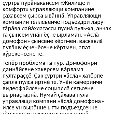
çуртра пурăнакансем «Жилище и
комфорт» управляющи компанине
çăхавсем çырса ывăннă. Управляющи
компанин тӗллевӗнче подъездри лару-
тăрăва лайăхлатасси пулнă пуль-ха, анчах
та çынсем унăн ӗçне ырламан. «Ăслă
домофон» çынсене кӗртмен, васкавлă
пулăшу ӗçченӗсене кӗртмен, апат
кӳрекенсене те.
Тепӗр проблема та пур. Домофонри
даннăйсене хакерсем вăрлама
пултараççӗ. Çак çуртри «ăслă» хатӗрпе
çапла пулса иртнӗ те. Унăн камеринчи
видеофайлсене социаллă сетьсене
вырнаçтарнă. Нумай çăхава пула
управлящи компани «ăслă домофона»
илсе ун вырăнне ытти подъездсенче