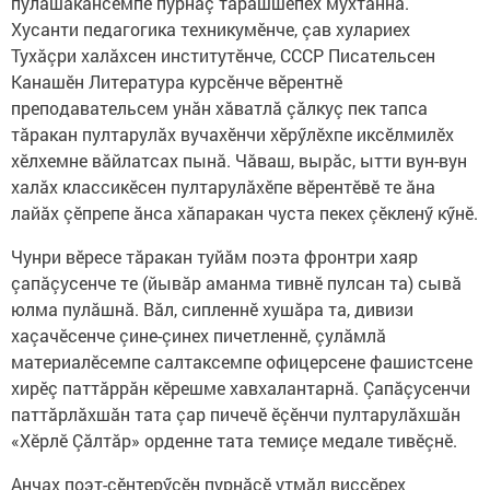
пулăшакансемпе пурнăç тăрăшшӗпех мухтаннă.
Хусанти педагогика техникумӗнче, çав хулариех
Тухăçри халăхсен институтӗнче, СССР Писательсен
Канашӗн Литература курсӗнче вӗрентнӗ
преподавательсем унăн хăватлă çăлкуç пек тапса
тăракан пултарулăх вучахӗнчи хӗрӳлӗхпе иксӗлмилӗх
хӗлхемне вăйлатсах пынă. Чăваш, вырăс, ытти вун-вун
халăх классикӗсен пултарулăхӗпе вӗрентӗвӗ те ăна
лайăх çӗпрепе ăнса хăпаракан чуста пекех çӗкленӳ кӳнӗ.
Чунри вӗресе тăракан туйăм поэта фронтри хаяр
çапăçусенче те (йывăр аманма тивнӗ пулсан та) сывă
юлма пулăшнă. Вăл, сипленнӗ хушăра та, дивизи
хаçачӗсенче çине-çинех пичетленнӗ, çулăмлă
материалӗсемпе салтаксемпе офицерсене фашистсене
хирӗç паттăррăн кӗрешме хавхалантарнă. Çапăçусенчи
паттăрлăхшăн тата çар пичечӗ ӗçӗнчи пултарулăхшăн
«Хӗрлӗ Çăлтăр» орденне тата темиçе медале тивӗçнӗ.
Анчах поэт-çӗнтерӳçӗн пурнăçӗ утмăл виççӗрех