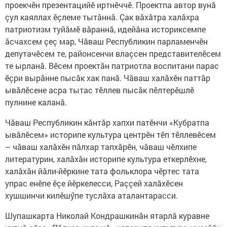
проекчӗн презентацийӗ иртнӗччӗ. Проектпа автор вунă
çул каяллах ӗçлеме тытăннă. Çак вăхăтра халăхра
патриотизм туйăмӗ вăраннă, идейăна историксемпе
ăсчахсем çеç мар, Чăваш Республикин парламенчӗн
депутачӗсем те, районсенчи влаçсен представителӗсем
те ырланă. Вӗсем проектăн патриотла воспитани парас
ӗçри вырăнне пысăк хак панă. Чăваш халăхӗн паттăр
ывăлӗсене асра тытас тӗллев пысăк пӗлтерӗшлӗ
пулнине каланă.
Чăваш Республикин кăнтăр хапхи патӗнчи «Кубратпа
ывăлӗсем» историпе культура центрӗн тӗп тӗллевӗсем
– чăваш халăхӗн пăлхар тапхăрӗн, чăваш чӗлхипе
литературин, халăхăн историпе культура еткерлӗхне,
халăхăн йăли-йӗркине тата фольклора чӗртес тата
упрас енӗпе ӗçе йӗркелесси, Раççей халăхӗсен
хушшинчи килӗшӳпе туслăха аталантарасси.
Шупашкарта Николай Кондрашкинăн ятарлă куравне