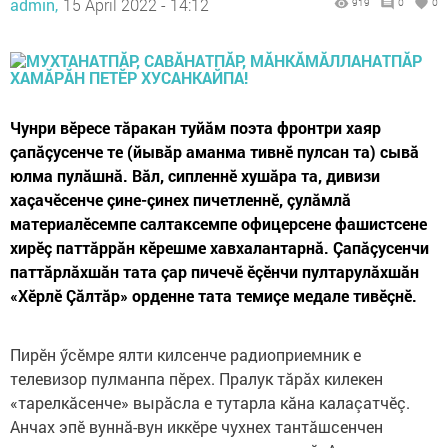
admin,
15 April 2022 - 14:12
919
0
0
Чунри вӗресе тăракан туйăм поэта фронтри хаяр
çапăçусенче те (йывăр аманма тивнӗ пулсан та) сывă
юлма пулăшнă. Вăл, сипленнӗ хушăра та, дивизи
хаçачӗсенче çине-çинех пичетленнӗ, çулăмлă
материалӗсемпе салтаксемпе офицерсене фашистсене
хирӗç паттăррăн кӗрешме хавхалантарнă. Çапăçусенчи
паттăрлăхшăн тата çар пичечӗ ӗçӗнчи пултарулăхшăн
«Хӗрлӗ Çăлтăр» орденне тата темиçе медале тивӗçнӗ.
Пирӗн ӳсӗмре ялти килсенче радиоприемник е
телевизор пулманпа пӗрех. Пралук тăрăх килекен
«тарелкăсенче» вырăсла е тутарла кăна калаçатчӗç.
Анчах эпӗ вуннă-вун иккӗре чухнех тантăшсенчен