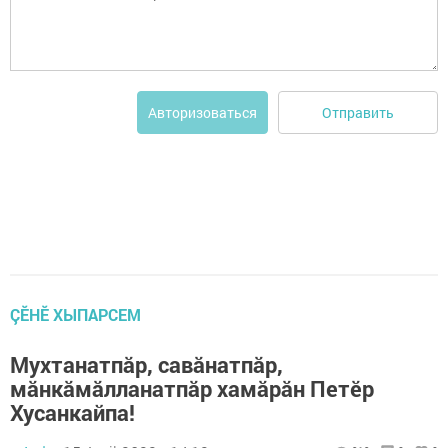
Отправить
Авторизоваться
ÇӖНӖ ХЫПАРСЕМ
Мухтанатпăр, савăнатпăр,
мăнкăмăлланатпăр хамăрăн Петӗр
Хусанкайпа!