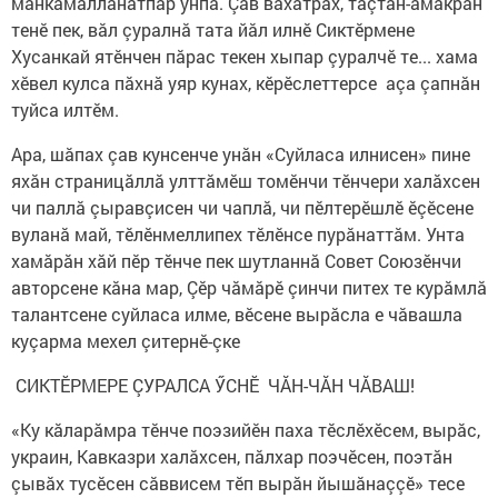
мăнкăмăлланатпăр унпа. Çав вăхăтрах, таçтан-амакран
тенӗ пек, вăл çуралнă тата йăл илнӗ Сиктӗрмене
Хусанкай ятӗнчен пăрас текен хыпар çуралчӗ те... хама
хӗвел кулса пăхнă уяр кунах, кӗрӗслеттерсе аçа çапнăн
туйса илтӗм.
Ара, шăпах çав кунсенче унăн «Суйласа илнисен» пине
яхăн страницăллă улттăмӗш томӗнчи тӗнчери халăхсен
чи паллă çыравçисен чи чаплă, чи пӗлтерӗшлӗ ӗçӗсене
вуланă май, тӗлӗнмеллипех тӗлӗнсе пурăнаттăм. Унта
хамăрăн хăй пӗр тӗнче пек шутланнă Совет Союзӗнчи
авторсене кăна мар, Çӗр чăмăрӗ çинчи питех те курăмлă
талантсене суйласа илме, вӗсене вырăсла е чăвашла
куçарма мехел çитернӗ-çке
СИКТӖРМЕРЕ ÇУРАЛСА ӲСНӖ ЧĂН-ЧĂН ЧĂВАШ!
«Ку кăларăмра тӗнче поэзийӗн паха тӗслӗхӗсем, вырăс,
украин, Кавказри халăхсен, пăлхар поэчӗсен, поэтăн
çывăх тусӗсен сăввисем тӗп вырăн йышăнаççӗ» тесе