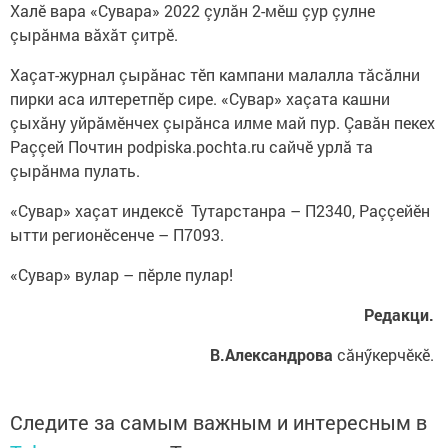
Халӗ вара «Сувара» 2022 çулăн 2-мӗш çур çулне
çырăнма вăхăт çитрӗ.
Хаçат-журнал çырăнас тӗп кампани малалла тăсăлни
пирки аса илтеретпӗр сире. «Сувар» хаçата кашни
çыхăну уйрăмӗнчех çырăнса илме май пур. Çавăн пекех
Раççей Почтин podpiska.pochta.ru сайчӗ урлă та
çырăнма пулать.
«Сувар» хаçат индексӗ Тутарстанра – П2340, Раççейӗн
ытти регионӗсенче – П7093.
«Сувар» вулар – пӗрле пулар!
Редакци.
В.Александрова
сăнӳкерчӗкӗ.
Следите за самым важным и интересным в