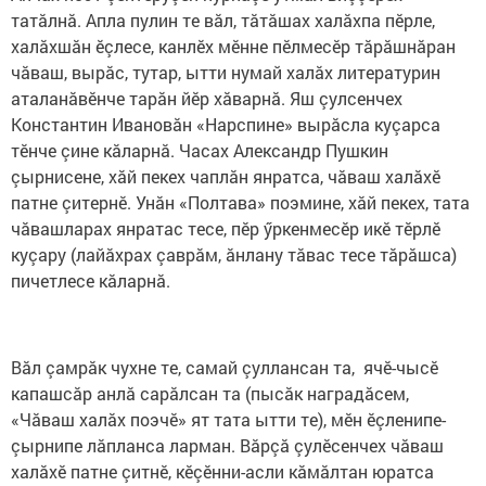
татăлнă. Апла пулин те вăл, тăтăшах халăхпа пӗрле,
халăхшăн ӗçлесе, канлӗх мӗнне пӗлмесӗр тăрăшнăран
чăваш, вырăс, тутар, ытти нумай халăх литературин
аталанăвӗнче тарăн йӗр хăварнă. Яш çулсенчех
Константин Ивановăн «Нарспине» вырăсла куçарса
тӗнче çине кăларнă. Часах Александр Пушкин
çырнисене, хăй пекех чаплăн янратса, чăваш халăхӗ
патне çитернӗ. Унăн «Полтава» поэмине, хăй пекех, тата
чăвашларах янратас тесе, пӗр ӳркенмесӗр икӗ тӗрлӗ
куçару (лайăхрах çаврăм, ăнлану тăвас тесе тăрăшса)
пичетлесе кăларнă.
Вăл çамрăк чухне те, самай çуллансан та, ячӗ-чысӗ
капашсăр анлă сарăлсан та (пысăк наградăсем,
«Чăваш халăх поэчӗ» ят тата ытти те), мӗн ӗçленипе-
çырнипе лăпланса ларман. Вăрçă çулӗсенчех чăваш
халăхӗ патне çитнӗ, кӗçӗнни-асли кăмăлтан юратса