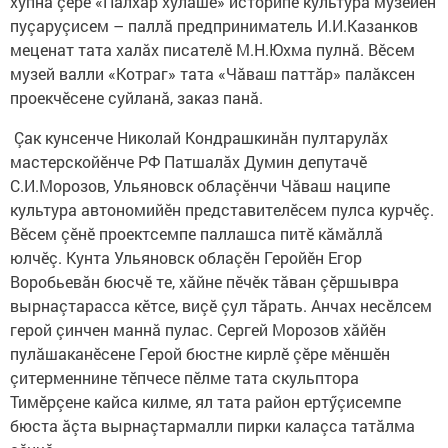
хупнă çӗре «Пăлхар хулашӗ» историпе культура музейӗн
пуçаруçисем – паллă предприниматель И.И.Казанков
меценат тата халăх писателӗ М.Н.Юхма пулнă. Вӗсем
музей валли «Котраг» тата «Чăваш паттăр» палăксен
проекчӗсене суйланă, заказ панă.
Çак кунсенче Николай Кондрашкинăн пултарулăх
мастерскойӗнче РФ Патшалăх Думин депутачӗ
С.И.Морозов, Ульяновск облаçӗнчи Чăваш наципе
культура автономийӗн представителӗсем пулса курчӗç.
Вӗсем çӗнӗ проектсемпе паллашса питӗ кăмăллă
юлчӗç. Кунта Ульяновск облаçӗн Геройӗн Егор
Воробьевăн бюсчӗ те, хăйне пӗчӗк тăван çӗршывра
вырнаçтарасса кӗтсе, виçӗ çул тăрать. Анчах несӗлсем
герой çинчен маннă пулас. Сергей Морозов хăйӗн
пулăшаканӗсене Герой бюстне кирлӗ çӗре мӗншӗн
çитерменнине тӗпчесе пӗлме тата скульптора
Тимӗрçене кайса килме, ял тата район ертӳçисемпе
бюста ăçта вырнаçтармалли пирки калаçса татăлма