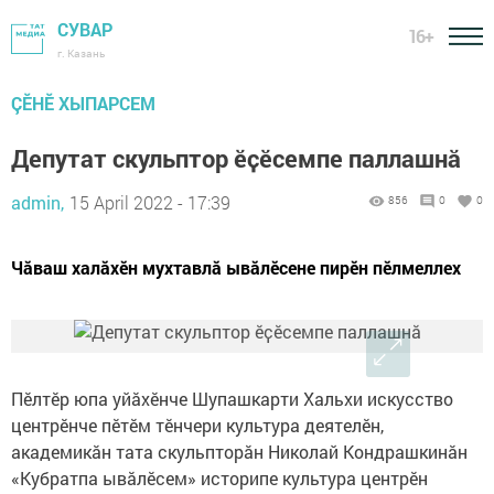
СУВАР
16+
г. Казань
ÇӖНӖ ХЫПАРСЕМ
Депутат скульптор ӗҫӗсемпе паллашнӑ
admin,
15 April 2022 - 17:39
856
0
0
Чӑваш халӑхӗн мухтавлӑ ывӑлӗсене пирӗн пӗлмеллех
Пӗлтӗр юпа уйăхӗнче Шупашкарти Хальхи искусство
центрӗнче пӗтӗм тӗнчери культура деятелӗн,
академикăн тата скульпторăн Николай Кондрашкинăн
«Кубратпа ывăлӗсем» историпе культура центрӗн