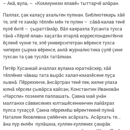
– Акă, вула, – «Коммунизм ялавӗ» тыттарчӗ алăран.
Паллах, çак калаçу ахальтен пулман. Библиотекарь хăй
те, эпӗ те хамăр тӗллӗн мӗн те пулин – сăвă-калав тенӗ
пулӗ ӗнтӗ – çыраттăмăр. Вăл каярахпа Хусанта тухса
тăнă «Хӗрлӗ ялав» хаçатăн ятарлă корреспондентӗнче
ӗçленӗ чухне те, эпӗ университетран вӗренсе тухса
чиперех çырма вӗренсе, анлă журналистика çулӗ çине
тухсан та çав туслăх татăлман.
Петӗр Хусанкай ачаллах вулама юратнăскер, хăй
тӗллӗнех чăваш тата вырăс халап-юмахӗсене пуçа
хывнă. Пӗррехинче, ăнсăртран тенӗ пек, килне улаха
юлнă хӗрсем çывăрса кайсан, Константин Ивановăн
«Нарспи» поэмипе паллашать. Çавна май унăн
малтанхи сăввисемех юлташӗсеннинчен лайăхрах
пулса тухаççӗ. Çакна пӗрремӗш вӗрентекенӗ пулнă
Наталия Яковлевна çийӗнчех асăрхать. Асăрхать те...
ăна пур енлӗн пулăшма, хуллен-хулленех çамрăк