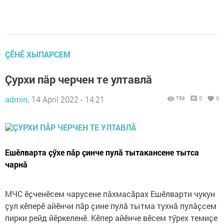
ÇӖНӖ ХЫПАРСЕМ
Ҫурхи пӑр черчен те ултавлӑ
admin,
14 April 2022 - 14:21
758
0
0
Ешӗлварта ҫӳхе пӑр ҫинче пулӑ тытакансене тытса
чарнӑ
МЧС ӗҫченӗсем чарусене пӑхмасӑрах Ешӗлварти чукун
ҫул кӗперӗ айӗнчи пӑр ҫине пулӑ тытма тухнӑ пулӑҫсем
пирки рейд йӗркеленӗ. Кӗпер айӗнче вӗсем тӳрех темиҫе