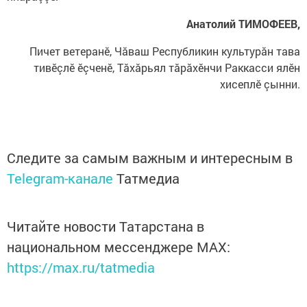
Анатолий ТИМОФЕЕВ,
Пичет ветеранӗ, Чăваш Республикин культурăн тава
тивӗçлӗ ӗçченӗ, Тăхăрьял тăрăхӗнчи Раккасси ялӗн
хисеплӗ çынни.
Следите за самым важным и интересным в
Telegram-канале
Татмедиа
Читайте новости Татарстана в
национальном мессенджере MАХ:
https://max.ru/tatmedia