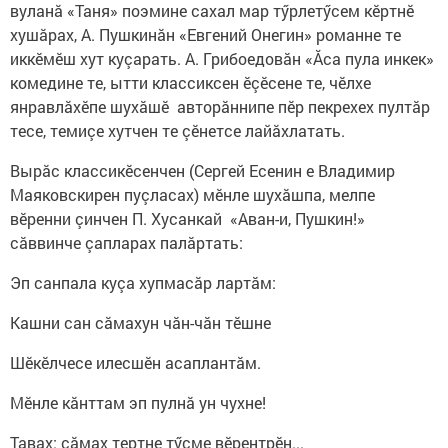
вуланă «Таня» поэмине сахал мар тӳрлетӳсем кӗртнӗ
хушăрах, А. Пушкинăн «Евгений Онегин» романне те
иккӗмӗш хут куçарать. А. Грибоедовăн «Ăса пула инкек»
комедине те, ытти классиксен ӗçӗсене те, чӗлхе
янравлăхӗпе шухăшӗ авторăннипе пӗр пекрехех пултăр
тесе, темиçе хутчен те çӗнетсе лайăхлатать.
Вырăс классикӗсенчен (Сергей Есенин е Владимир
Маяковскирен пуçласах) мӗнле шухăшпа, мелпе
вӗренни çинчен П. Хусанкай «Аван-и, Пушкин!»
сăввинче çапларах палăртать:
Эп санпала куçа хупмасăр лартăм:
Кашни сан сăмахун чăн-чăн тӗшне
Шӗкӗлчесе илесшӗн асаплантăм.
Мӗнле кăнттам эп пулнă ун чухне!
Тавах: сăмах тертне тӳсме вӗрентрӗн...