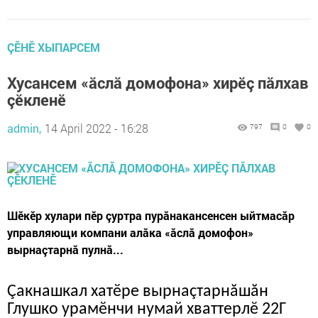
ÇӖНӖ ХЫПАРСЕМ
Хусансем «ăслă домофона» хирӗç пăлхав
çӗкленӗ
admin,
14 April 2022 - 16:28
797
0
0
Шӗкӗр хулари пӗр çуртра пурăнакансенсен ыйтмасăр
управляющи компани алăка «ăслă домофон»
вырнаçтарнă пулнă...
Çакнашкал хатӗре вырнаçтарнăшăн
Глушко урамӗнчи нумай хваттерлӗ 22Г