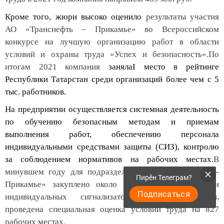
Кроме того, жюри высоко оценило
результаты участия
АО «Транснефть – Прикамье»
во Всероссийском
конкурсе на лучшую организацию работ в области
условий и охраны труда «Успех и безопасность».По
итогам 2021 компания
занялаI место в рейтинге
Республики Татарстан среди организаций более чем с 5
тыс. работников.
На предприятии осуществляется системная деятельность
по обучению безопасным методам и приемам
выполнения работ, обеспечению персонала
индивидуальными средствами защиты (СИЗ), контролю
за соблюдением нормативов на рабочих местах.
В
минувшем году для подразделений АО «Транснефть -
Пирӗн Телеграм?
Прикамье» закуплено около 500 газоанализаторов и
Подписаться
индивидуальных сигнализаторов горючих газов,
проведена специальная оценка условий труда на 827
рабочих местах.