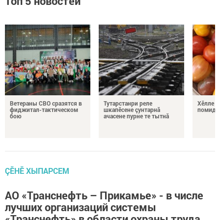
Топ 5 новостей
Ветераны СВО сразятся в
Тутарстанри реле
Хӗлле в
фиджитал-тактическом
шкапӗсене çунтарнă
помидо
бою
ачасене пурне те тытнă
ÇӖНӖ ХЫПАРСЕМ
АО «Транснефть – Прикамье» - в числе
лучших организаций системы
«Транснефть» в области охраны труда