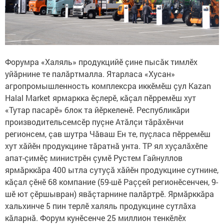
Форумра «Халяль» продукцийӗ çине пысăк тимлӗх
уйăрнине те палăртмалла. Ятарласа «Хусан»
агропромышленность комплексра иккӗмӗш çул Kazan
Halal Market ярмаркка ӗçлерӗ, кăçал пӗрремӗш хут
«Тутар пасарӗ» блок та йӗркеленӗ. Республикăри
производительсемсӗр пуçне Атăлçи тăрăхӗнчи
регионсем, çав шутра Чăваш Ен те, пуçласа пӗрремӗш
хут хăйӗн продукцине тăратнă унта. ТР ял хуçалăхӗпе
апат-çимӗç министрӗн çумӗ Рустем Гайнуллов
ярмăрккăра 400 ытла сутуçă хăйӗн продукцине сутнине,
кăçал çӗнӗ 68 компание (59-шӗ Раççей регионӗсенчен, 9-
шӗ ют çӗршывран) явăçтарнине палăртрӗ. Ярмăрккăра
хальхинче 5 пин терлӗ халяль продукцине сутлăха
кăларнă. Форум кунӗсенче 25 миллион тенкӗлӗх