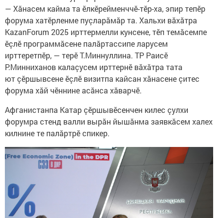
— Хăнасем кайма та ӗлкӗрейменччӗ-тӗр-ха, эпир тепӗр
форума хатӗрленме пуçларăмăр та. Хальхи вăхăтра
KazanForum 2025 ирттермелли кунсене, тӗп темăсемпе
ӗçлӗ программăсене палăртассипе ларусем
ирттеретпӗр, — терӗ Т.Миннуллина. ТР Раисӗ
Р.Минниханов калаçусем ирттернӗ вăхăтра тата
ют çӗршывсене ӗçлӗ визитпа кайсан хăнасене çитес
форума хăй чӗннине асăнса хăварчӗ.
Афганистанпа Катар çӗршывӗсенчен килес çулхи
форумра стенд валли вырăн йышăнма заявкăсем халех
килнине те палăртрӗ спикер.