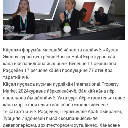
Кăçалхи форумăн масшабӗ чăнах та анлăччӗ. «Хусан
Экспо» курав центрӗнче Russia Halal Expo курав хăй
кăна икӗ павильона йышăнчӗ. Вӗсенче 11 çӗршывпа
Раççейӗн 17 регионӗ хăйӗн продукцине 77 стендра
тăратнăччӗ.
Кăçал пуçласа куçман пурлăхăн International Property
Market 2024куравне йӗркеленӗччӗ. Вăл хăй кăна пӗр
павильона йышăннăччӗ. Унта çурт-йӗр строительствине
кăна мар, строительствăн çӗнӗ технологийӗсене
те кăтартнăччӗ. Раççейӗн, Пӗрлешӳллӗ Араб Эмирачӗн,
Турципе Индонезин пысăк компанийӗсемпе
девелоперӗсем, архитекторӗсем хутшăнчӗç. Хăнасене