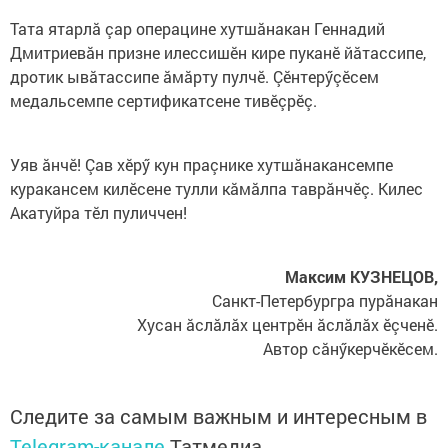
Тата ятарлă çар операцине хутшăнакан Геннадий
Дмитриевăн призне илессишӗн кире пуканӗ йăтассипе,
дротик ывăтассипе ăмăрту пулчӗ. Çӗнтерӳçӗсем
медальсемпе сертификатсене тивӗçрӗç.
Уяв ăнчӗ! Çав хӗрӳ кун праçнике хутшăнакансемпе
куракансем килӗсене тулли кăмăлпа таврăнчӗç. Килес
Акатуйра тӗл пуличчен!
Максим КУЗНЕЦОВ,
Санкт-Петербургра пурăнакан
Хусан ăслăлăх центрӗн ăслăлăх ӗçченӗ.
Автор сăнӳкерчӗкӗсем.
Следите за самым важным и интересным в
Telegram-канале
Татмедиа