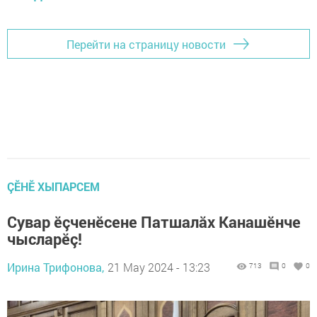
Перейти на страницу новости
ÇӖНӖ ХЫПАРСЕМ
Сувар ӗçченӗсене Патшалăх Канашӗнче
чысларӗç!
Ирина Трифонова,
21 May 2024 - 13:23
713
0
0