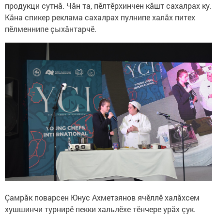
продукци сутнă. Чăн та, пӗлтӗрхинчен кăшт сахалрах ку.
Кăна спикер реклама сахалрах пулнипе халăх питех
пӗлменнипе çыхăнтарчӗ.
Çамрăк поварсен Юнус Ахметзянов ячӗллӗ халăхсем
хушшинчи турнирӗ пекки хальлӗхе тӗнчере урăх çук.