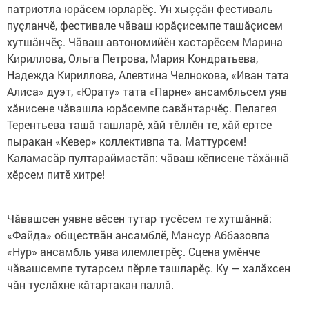
патриотла юрăсем юрларӗç. Ун хыççăн фестиваль
пуçланчӗ, фестивале чăваш юрăçисемпе ташăçисем
хутшăнчӗç. Чăваш автономийӗн хастарӗсем Марина
Кириллова, Ольга Петрова, Мария Кондратьева,
Надежда Кириллова, Алевтина Челнокова, «Иван тата
Алиса» дуэт, «Юрату» тата «Парне» ансамбльсем уяв
хăнисене чăвашла юрăсемпе савăнтарчӗç. Пелагея
Терентьева ташă ташларӗ, хăй тӗллӗн те, хăй ертсе
пыракан «Кевер» коллективпа та. Маттурсем!
Каламасăр пултараймастăп: чăваш кӗписене тăхăннă
хӗрсем питӗ хитре!
Чăвашсен уявне вӗсен тутар тусӗсем те хутшăннă:
«Файда» обществăн ансамблӗ, Мансур Аббазовпа
«Нур» ансамбль уява илемлетрӗç. Сцена умӗнче
чăвашсемпе тутарсем пӗрле ташларӗç. Ку — халăхсен
чăн туслăхне кăтартакан паллă.