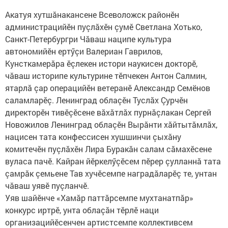
Акатуя хутшăнакансене Всеволожск районӗн
администрацийӗн пуçлăхӗн çумӗ Светлана Хотько,
Санкт-Петербургри Чăваш наципе культура
автономийӗн ертӳçи Валериан Гаврилов,
Кунсткамерăра ӗçлекен истори наукисен докторӗ,
чăваш историпе культурине тӗпчекен Антон Салмин,
ятарлă çар операцийӗн ветеранӗ Александр Семёнов
саламларӗç. Ленинград облаçӗн Туслăх Çурчӗн
директорӗн тивӗçӗсене вăхăтлăх пурнăçлакан Сергей
Новожилов Ленинград облаçӗн Вырăнти хăйтытăмлăх,
нацисен тата конфессисен хушшинчи çыхăну
комитечӗн пуçлăхӗн Лира Буракăн салам сăмахӗсене
вуласа пачӗ. Кайран йӗркелӳçӗсем пӗрер çулланнă тата
çамрăк çемьене Тав хучӗсемпе наградăларӗç те, унтан
чăваш уявӗ пуçланчӗ.
Уяв шайӗнче «Хамăр паттăрсемпе мухтанатпăр»
конкурс иртрӗ, унта облаçăн тӗрлӗ наци
организацийӗсенчен артистсемпе коллективсем