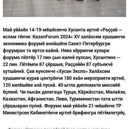
Май уйăхӗн 14-19-мӗшӗсенче Хусанта иртнӗ «Раççей —
ислам тӗнчи: KazanForum 2024» XV халăхсем хушшинчи
экономика форумӗ анлăшӗпе Санкт-Петербургри
форумран та иртсе кайнă. Нева хӗрринчи хулари
форума пӗлтӗр 17 пин çын килнӗ пулсан, Хусантине —
22 пин. Пӗтӗмпе 87 çӗршыв, Раççейӗн 87 субъекчӗ
хутшăннă. Çав кунсенче «Хусан Экспо» Халăхсем
хушшинчи курав центрӗнче 180 яхăн мероприяти иртнӗ,
120 килӗшӗве алă пуснă. 40 ытла дипломати миссийӗ
ӗçленӗ. Чи пысăк делегаци Турци, Кăркăсстан, Малайзи,
Казахстан, Афганистан, Ливи, Туркменистан тата ытти
çӗршывран пулнă. Форума май уйăхӗн 21-мӗшӗнче ТР
Министрсен Кабинетӗнче иртнӗ брифингра пӗтӗмлетрӗç.