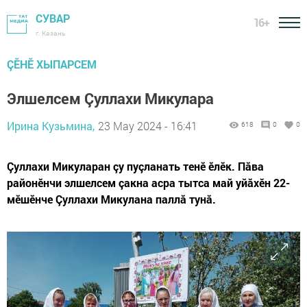
СУВАР
16+
г. Казань
ÇӖНӖ ХЫПАРСЕМ
Элшелсем Çуллахи Микулара
Ирина Кузьмина,
23 May 2024 - 16:41
618
0
0
Çуллахи Микуларан çу пуçланать тенӗ ӗлӗк. Пăва
районӗнчи элшелсем çакна асра тытса май уйăхӗн 22-
мӗшӗнче Çуллахи Микулана паллă тунă.