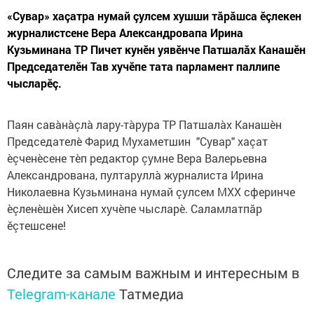
«Сувар» хаçатра нумай çулсем хушши тăрăшса ӗçлекен
журналистсене Вера Александровапа Ирина
Кузьминана ТР Пичет кунӗн уявӗнче Патшалăх Канашӗн
Председателӗн Тав хучӗпе тата парламент паллипе
чысларӗç.
Паян савàнàçлà лару-тàрура ТР Патшалàх Канашèн
Председателè Фарид Мухаметшин "Сувар" хаçат
èçченèсене тèп редактор çумне Вера Валерьевна
Александрована, пултаруллà журналиста Ирина
Николаевна Кузьминана нумай çулсем МХХ сферинче
èçленèшèн Хисеп хучèпе чысларè. Саламлатпăр
ӗçтешсене!
Следите за самым важным и интересным в
Telegram-канале
Татмедиа