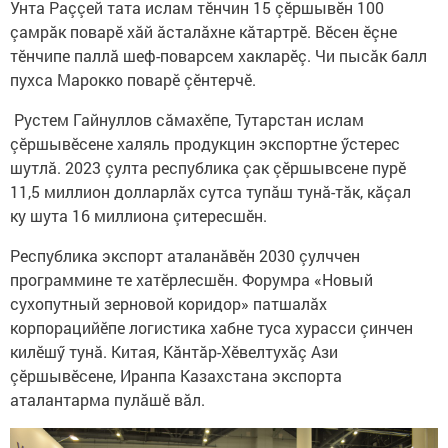
Унта Раççей тата ислам тӗнчин 15 çӗршывӗн 100
çамрăк поварӗ хăй ăсталăхне кăтартрӗ. Вӗсен ӗçне
тӗнчипе паллă шеф-поварсем хакларӗç. Чи пысăк балл
пухса Марокко поварӗ çӗнтерчӗ.
Рустем Гайнуллов сăмахӗпе, Тутарстан ислам
çӗршывӗсене халяль продукцин экспортне ӳстерес
шутлă. 2023 çулта республика çак çӗршывсене пурӗ
11,5 миллион долларлăх сутса тупăш тунă-тăк, кăçал
ку шута 16 миллиона çитересшӗн.
Республика экспорт аталанăвӗн 2030 çулччен
программине те хатӗрлесшӗн. Форумра «Новый
сухопутный зерновой коридор» патшалăх
корпорацийӗпе логистика хабне туса хурасси çинчен
килӗшӳ тунă. Китая, Кăнтăр-Хӗвелтухăç Ази
çӗршывӗсене, Иранпа Казахстана экспорта
аталантарма пулăшӗ вăл.