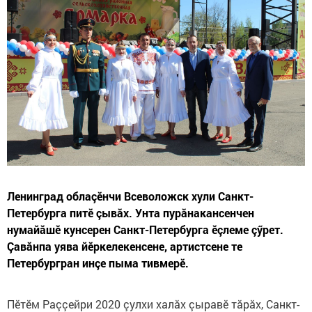
Ленинград облаçӗнчи Всеволожск хули Санкт-
Петербурга питӗ çывăх. Унта пурăнакансенчен
нумайăшӗ кунсерен Санкт-Петербурга ӗçлеме çӳрет.
Çавăнпа уява йӗркелекенсене, артистсене те
Петербургран инçе пыма тивмерӗ.
Пӗтӗм Раççейри 2020 çулхи халăх çыравӗ тăрăх, Санкт-