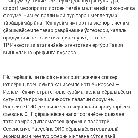
— Форум хӳттинче тем тӗрлӗ (çав шутра культура,
спорт) мероприяти иртсен те чăн малтан вăл экономика
форумӗ. Бизнес валли май пур таран меллӗ тума
тăрăшрăмăр ăна. Тӗп пусăм импортпа экспорт, ислам
çӗршывӗсемпе тавар çаврăнăшне ӳстересси, халяль
продукцийӗпе логистика çине пулчӗ, — терӗ
ТР Инвестици аталанăвӗн агентствин ертӳçи Талия
Миннуллина брифинга пуçласа.
Пӗлтерӗшлӗ, чи пысăк мероприятисенчен спикер
ют çӗршывсен сумлă хăнисемпе иртнӗ «Раççей —
Ислам тӗнчи» стратегилле курăма, ислам çӗршывӗсен
суту-илӳпе промышленность палатин форумне,
Раççейпе ОИС çӗршывӗсен генеральнăй прокурорӗсен
съездне, СНГ çӗршывӗсен налог органӗсен съездне
тата çамрăк дипломатсен форумне палăртрӗ.
Сессисенче Раççейпе ОИС çӗршывӗсен социаллă
экономикин мӗнпур сферин ыйтăвне сӳтсе явнă.