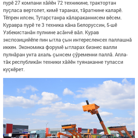
пурӗ 27 компани хăйӗн 72 техникине, трактортан
пуçласа вертолет, кимӗ таранах, тăратнине каларӗ.
Тӗпрен илсен, Тутарстанра кăлараканнисем вӗсем.
Куравра пурӗ те 3 техника кăна Белоруссин, 5-шӗ
Узбекистанăн пулнине асăнчӗ вăл. Курав
экспозицийӗпе пин ытла çын интересленсех паллашнă
иккен. Экономика форумӗ ытларах бизнес валли
пулнăран унта ахаль çынсем çӳременни паллă. Апла-
тăк республикăн техники хăйӗн туянаканне тупасси
куçкӗрет.