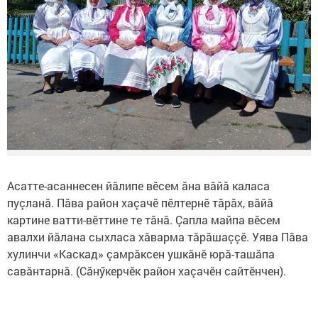
Асатте-асаннесен йăлипе вӗсем ăна вăйă каласа
пуçланă. Пăва район хаçачӗ пӗлтернӗ тăрăх, вăйă
картине ватти-вӗттине те тăнă. Çапла майпа вӗсем
авалхи йăлана сыхласа хăварма тăрăшаççӗ. Уява Пăва
хулинчи «Каскад» çамрăксен ушкăнӗ юрă-ташăпа
савăнтарнă. (Сăнӳкерчӗк район хаçачӗн сайтӗнчен).