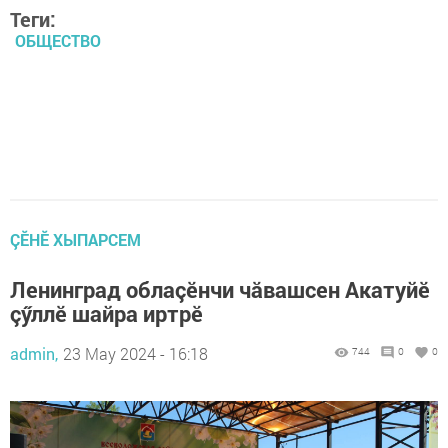
Теги:
ОБЩЕСТВО
ÇӖНӖ ХЫПАРСЕМ
Ленинград облаçӗнчи чăвашсен Акатуйӗ
çӳллӗ шайра иртрӗ
admin,
23 May 2024 - 16:18
744
0
0