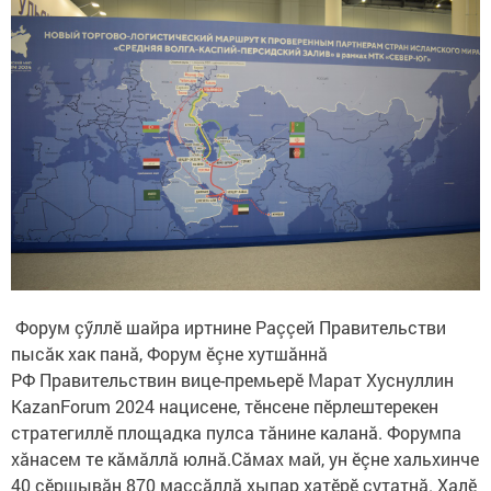
Форум çӳллӗ шайра иртнине Раççей Правительстви
пысăк хак панă, Форум ӗçне хутшăннă
РФ Правительствин вице-премьерӗ Марат Хуснуллин
KazanForum 2024 нацисене, тӗнсене пӗрлештерекен
стратегиллӗ площадка пулса тăнине каланă. Форумпа
хăнасем те кăмăллă юлнă.Сăмах май, ун ӗçне хальхинче
40 çӗршывăн 870 массăллă хыпар хатӗрӗ çутатнă. Халӗ