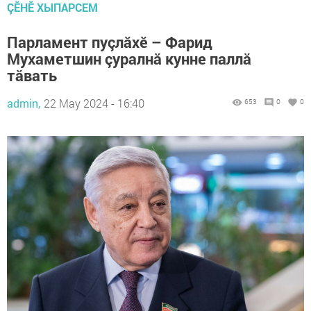
ÇӖНӖ ХЫПАРСЕМ
Парламент пуçлăхĕ – Фарид
Мухаметшин çуралнă кунне паллă
тăвать
admin,
22 May 2024 - 16:40
653
0
0