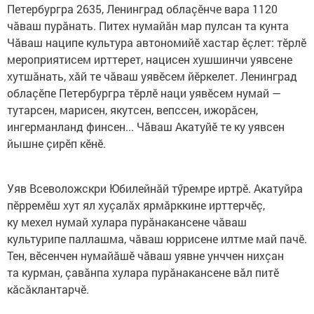
Петербургра 2635, Ленинград облаçӗнче вара 1120
чăваш пурăнать. Питех нумайăн мар пулсан та кунта
Чăваш наципе культура автономийӗ хастар ӗçлет: тӗрлӗ
мероприятисем ирттерет, нацисен хушшинчи уявсене
хутшăнать, хăй те чăваш уявӗсем йӗркелет. Ленинград
облаçӗпе Петербургра тӗрлӗ наци уявӗсем нумай —
тутарсен, марисен, якутсен, вепссен, ижорăсен,
ингерманланд финсен... Чăваш Акатуйӗ те ку уявсен
йышне çирӗп кӗнӗ.
Уяв Всеволожскри Юбилейнăй тӳремре иртрӗ. Акатуйра
пӗрремӗш хут ял хуçалăх ярмăрккине ирттерчӗç,
ку мехел нумай хулара пурăнакансене чăваш
культурипе паллашма, чăваш юррисене илтме май пачӗ.
Тен, вӗсенчен нумайăшӗ чăваш уявне унччен нихçан
та курман, çавăнпа хулара пурăнакансене вăл питӗ
кăсăклантарчӗ.