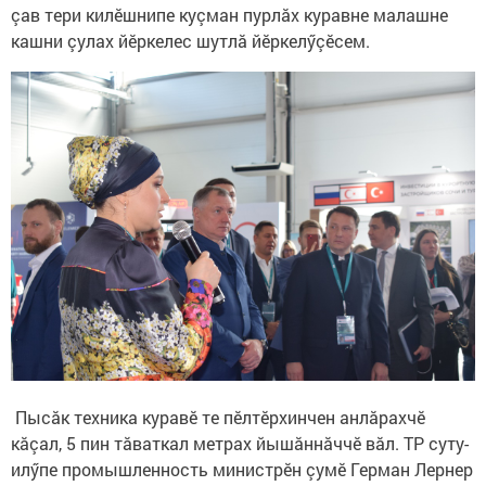
çав тери килӗшнипе куçман пурлăх куравне малашне
кашни çулах йӗркелес шутлă йӗркелӳçӗсем.
Пысăк техника куравӗ те пӗлтӗрхинчен анлăрахчӗ
кăçал, 5 пин тăваткал метрах йышăннăччӗ вăл. ТР суту-
илӳпе промышленность министрӗн çумӗ Герман Лернер