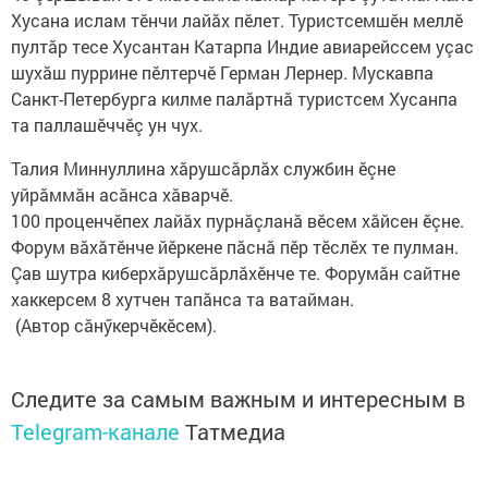
Хусана ислам тӗнчи лайăх пӗлет. Туристсемшӗн меллӗ
пултăр тесе Хусантан Катарпа Индие авиарейссем уçас
шухăш пуррине пӗлтерчӗ Герман Лернер. Мускавпа
Санкт-Петербурга килме палăртнă туристсем Хусанпа
та паллашӗччӗç ун чух.
Талия Миннуллина хăрушсăрлăх службин ӗçне
уйрăммăн асăнса хăварчӗ.
100 проценчӗпех лайăх пурнăçланă вӗсем хăйсен ӗçне.
Форум вăхăтӗнче йӗркене пăснă пӗр тӗслӗх те пулман.
Çав шутра киберхăрушсăрлăхӗнче те. Форумăн сайтне
хаккерсем 8 хутчен тапăнса та ватайман.
(Автор сăнӳкерчӗкӗсем).
Следите за самым важным и интересным в
Telegram-канале
Татмедиа