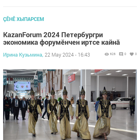
ÇӖНӖ ХЫПАРСЕМ
KazanForum 2024 Петербургри
экономика форумӗнчен иртсе кайнă
Ирина Кузьмина,
22 May 2024 - 16:43
626
0
0