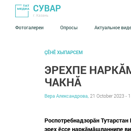
СУВАР
г. Казань
Фотогалереи
Опросы
Актуальное вид
ÇӖНӖ ХЫПАРСЕМ
ЭРЕХПЕ НАРКĂ
ЧАКНĂ
Вера Александрова,
21 October 2023 - 1
Роспотребнадзорăн Тутарстан 
эрех ӗçсе наркăмăшланнипе ви