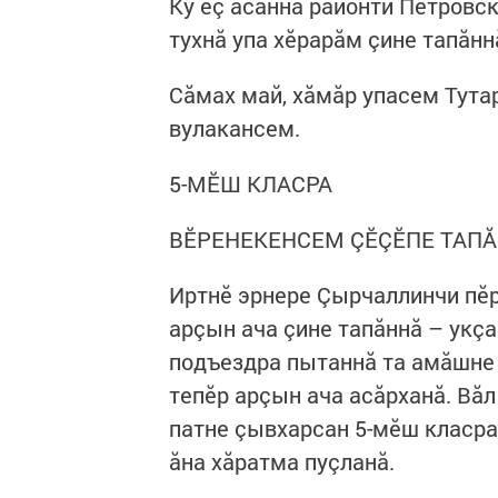
Ку ӗç асăннă районти Петровск
тухнă упа хӗрарăм çине тапăнн
Сăмах май, хăмăр упасем Тута
вулакансем.
5-МӖШ КЛАСРА
ВӖРЕНЕКЕНСЕМ ÇӖÇӖПЕ ТАП
Иртнӗ эрнере Çырчаллинчи пӗр
арçын ача çине тапăннă – укçа
подъездра пытаннă та амăшне
тепӗр арçын ача асăрханă. Вăл
патне çывхарсан 5-мӗш класра
ăна хăратма пуçланă.