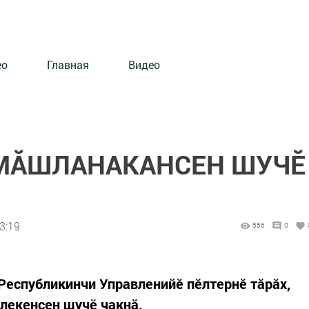
ео
Главная
Видео
МĂШЛАНАКАНСЕН ШУЧӖ
3:19
556
0
Республикинчи Управленийӗ пӗлтернӗ тăрăх,
лекенсен шучӗ чакнă.