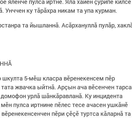
ое ялӗнче пулса иртнӗ. Яла хăйӗн çурипе килсе
ă. Унччен ку тăрăхра никам та упа курман.
рстанра та йышланнă. Асăрхануллă пулăр, хакл
ĂННĂ
 шкулта 5-мӗш класра вӗренекенсем пӗр
 тата жвачка ыйтнă. Арçын ача вӗсенчен тарса
 домофон урлă шăнкăравланă. Ку инцидента
 мӗн пулса иртнине пӗлес тесе ачасен ушкăнӗ
 вӗренекенсенчен пӗри çӗçӗ туртса кăларнă та