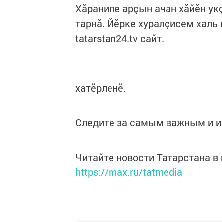
Хăранипе арçын ачан хăйӗн ук
тарнă. Йӗрке хуралçисем халь 
tatarstan24.tv сайт.
хатӗрленӗ.
Следите за самым важным и 
Читайте новости Татарстана 
https://max.ru/tatmedia