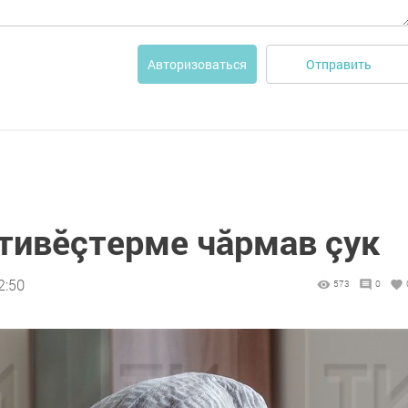
Отправить
Авторизоваться
 тивӗçтерме чăрмав çук
2:50
573
0