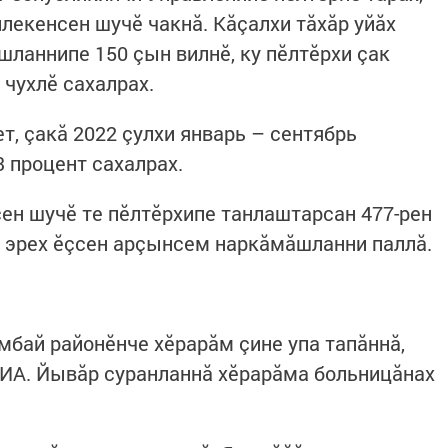
лекенсен шучӗ чакнă. Кăçалхи тăхăр уйăх
ланнипе 150 çын вилнӗ, ку пӗлтӗрхи çак
 чухлӗ сахалрах.
ет, çакă 2022 çулхи январь – сентябрь
3 процент сахалрах.
н шучӗ те пӗлтӗрхипе танлаштарсан 477-рен
х эрех ӗçсен арçынсем наркăмăшланни паллă.
бай районӗнче хӗрарăм çине упа тапăннă,
 ИА. Йывăр суранланнă хӗрарăма больницăнах