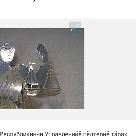
Республикинчи Управленийӗ пӗлтернӗ тăрăх,