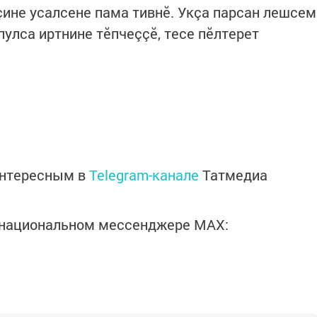
çине усалсене пама тивнӗ. Укçа парсан лешсем
пулса иртнине тӗпчеççӗ, тесе пӗлтерет
интересным в
Telegram-канале
Татмедиа
в национальном мессенджере MАХ: