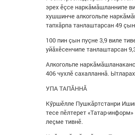
эрех ӗçсе наркăмăшланнипе ви
хушшинче алкогольпе наркăмăш
тапхăрпа танлаштарсан 49 çын
100 пин çын пуçне 3,9 виле тив
уйăхӗсенчипе танлаштарсан 9,
Алкогольпе наркăмăшланакансе
406 чухлӗ сахалланнă. Ытлара
УПА ТАПĂННĂ
Кӳршӗлле Пушкăртстанри Ишим
тесе пӗлтерет «Татар-информ»
леçме тивнӗ.