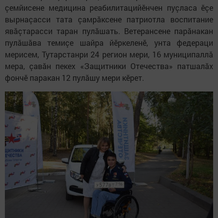
çемйисене медицина реабилитацийӗнчен пуçласа ӗçе
вырнаçасси тата çамрăксене патриотла воспитание
явăçтарасси таран пулăшать. Ветерансене парăнакан
пулăшăва темиçе шайра йӗркеленӗ, унта федераци
мерисем, Тутарстанри 24 регион мери, 16 муниципаллă
мера, çавăн пекех «Защитники Отечества» патшалăх
фончӗ паракан 12 пулăшу мери кӗрет.