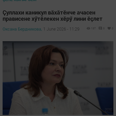
Çуллахи каникул вăхăтӗнче ачасен
прависене хӳтӗлекен хӗрӳ лини ӗçлет
Оксана Бердникова,
1 June 2026 - 11:29
137
0
0