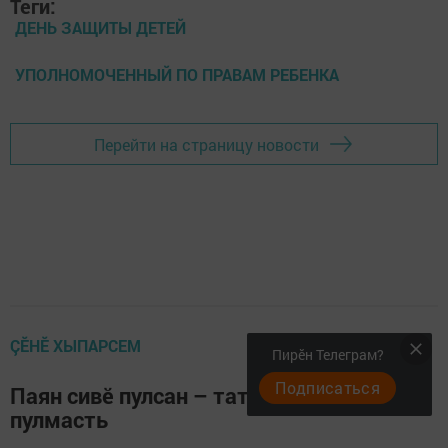
Теги:
ДЕНЬ ЗАЩИТЫ ДЕТЕЙ
УПОЛНОМОЧЕННЫЙ ПО ПРАВАМ РЕБЕНКА
Перейти на страницу новости
ÇӖНӖ ХЫПАРСЕМ
Пирӗн Телеграм?
Подписаться
Паян сивӗ пулсан – тата 40 кун ăшă
пулмасть