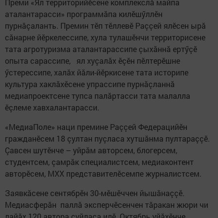
Преми «Ял территорийӗсене комплекслӑ майпа
аталантарасси» программăпа килӗшӳллӗн
пурнӑçаланть. Премин тӗп тӗллевӗ Раççей ялӗсен ырӑ
сӑнарне йӗркелессипе, хула тулашӗнчи территорисене
тата агротуризма аталантарассипе çыхăннă ертӳçӗ
опыта сарассипе, ял хуçалӑх ӗçӗн пӗлтерӗшне
ӳстерессипе, халӑх йӑли-йӗркисене тата историпе
культура хаклӑхӗсене упрассипе пурнăçланнă
медиапроектсене тупса палăртасси тата малалла
ӗçлеме хавхалантарасси.
«МедиаПоле» наци премине Раççей Федерацийӗн
гражданӗсем 18 çултан пуçласа хутшăнма пултараççӗ.
Çавсен шутӗнче – уйрӑм авторсем, блогерсем,
студентсем, çамрӑк специалистсем, медиаконтент
авторӗсем, МХХ представителӗсемпе журналистсем.
Заявкӑсене сентябрӗн 30-мӗшӗччен йышӑнаççӗ.
Медиасферӑн паллӑ эксперчӗсенчен тăракан жюри чи
лайӑх 120 автора суйласа илӗ. Октябрь уйӑхӗнче