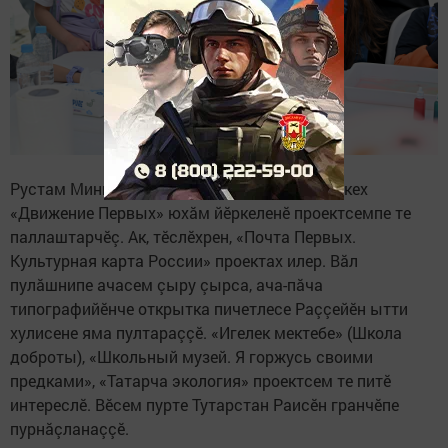
Рустам Минниханова фестивальте çавăн пекех
«Движение Первых» юхăм йӗркеленӗ проектсемпе те
паллаштарчӗç. Ак, тӗслӗхрен, «Почта Первых.
Культурная карта России» проектах илер. Вăл
пулăшнипе ачасем çыру çырса, ача-пăча
типографийӗнче открытка пичетлесе Раççейӗн ытти
хулисене яма пултараççӗ. «Игелек мектебе» (Школа
доброты), «Школьный музей. Я горжусь своими
предками», «Татарча экология» проектсем те питӗ
интереслӗ. Вӗсем пурте Тутарстан Раисӗн гранчӗпе
пурнăçланаççӗ.