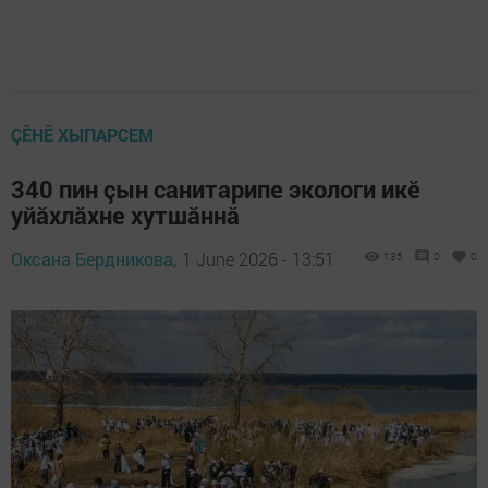
ÇӖНӖ ХЫПАРСЕМ
340 пин çын санитарипе экологи икӗ
уйăхлăхне хутшăннă
Оксана Бердникова,
1 June 2026 - 13:51
135
0
0