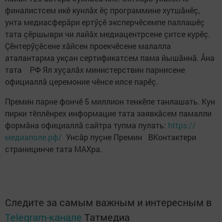
финалистсем икӗ кунлӑх ӗç программине хутшӑнӗç,
унта медиасферӑри ертӳçӗ эксперчӗсемпе паллашӗç
тата çӗршыври чи лайӑх медиацентрсене çитсе курӗç.
Çӗнтерӳçӗсене хӑйсен проекчӗсене малалла
аталантарма укçан сертификатсем пама йышăннă. Ăна
тата РФ Ял хуçалӑх министерствин парнисене
официаллă церемоние чӗнсе илсе парӗç.
Премин парне фончӗ 5 миллион тенкӗпе танлашать. Кун
пирки тӗплӗнрех информацие тата заявкӑсем памалли
формӑна официаллӑ сайтра тупма пулать:
https://
медиаполе.рф/
Унсăр пуçне Премин ВКонтактери
страницинче тата MAXра.
Следите за самым важным и интересным в
Telegram-канале
Татмедиа