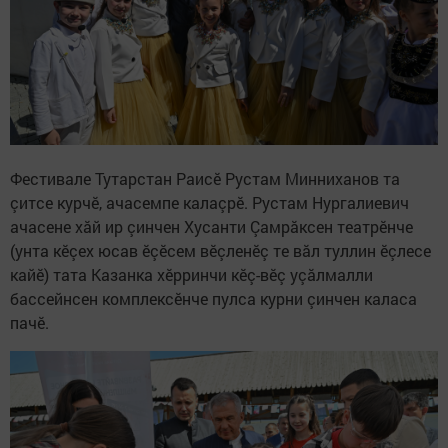
Фестивале Тутарстан Раисӗ Рустам Минниханов та
çитсе курчӗ, ачасемпе калаçрӗ. Рустам Нургалиевич
ачасене хăй ир çинчен Хусанти Çамрăксен театрӗнче
(унта кӗçех юсав ӗçӗсем вӗçленӗç те вăл туллин ӗçлесе
кайӗ) тата Казанка хӗрринчи кӗç-вӗç уçăлмалли
бассейнсен комплексӗнче пулса курни çинчен каласа
пачӗ.