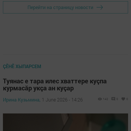
Перейти на страницу новости
ÇӖНӖ ХЫПАРСЕМ
Туянас е тара илес хваттере куçпа
курмасăр укçа ан куçар
Ирина Кузьмина,
1 June 2026 - 14:26
142
0
0