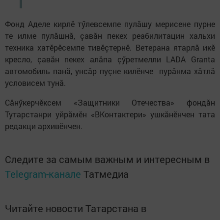
Фонд Аделе кирлӗ тӳлевсемпе пулăшу мерисене пурне
те илме пулăшнă, çавăн пекех реабилитацин хальхи
техника хатӗрӗсемпе тивӗçтернӗ. Ветерана ятарлă икӗ
кресло, çавăн пекех алăпа çӳретмелли LADA Granta
автомобиль панă, унсăр пуçне килӗнче пурăнма хăтлă
условисем тунă.
Сăнӳкерчӗксем «Защитники Отечества» фондăн
Тутарстанри уйрăмӗн «ВКонтактери» ушкăнӗнчен тата
редакци архивӗнчен.
Следите за самым важным и интересным в
Telegram-канале
Татмедиа
Читайте новости Татарстана в