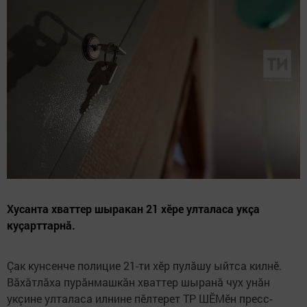
Хусанта хваттер шыракан 21 хӗре улталаса укçа
куçарттарнă.
Çак кунсенче полицие 21-ти хӗр пулăшу ыйтса килнӗ.
Вăхăтлăха пурăнмашкăн хваттер шыранă чух унăн
укçине улталаса илнине пӗлтерет ТР ШӖМӗн пресс-