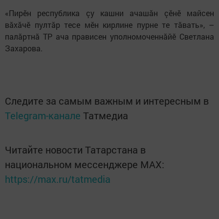
«Пирӗн республика çу кашни ачашăн çӗнӗ майсен
вăхăчӗ пултăр тесе мӗн кирлине пурне те тăвать», –
палăртнă ТР ача прависен уполномоченнăйӗ Светлана
Захарова.
Следите за самым важным и интересным в
Telegram-канале
Татмедиа
Читайте новости Татарстана в
национальном мессенджере MАХ:
https://max.ru/tatmedia