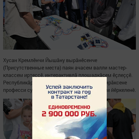
Хусан Кремлӗнчи Йышăну вырăнӗсенче
(Присутственные места) паян ачасем валли мастер-
классем иртеççӗ, интерактивлă площадкăсем ӗçлеççӗ.
Республикăри предприятисем ачасемпе çамрăксене
професси суйлама пулăшас енӗпе калаçусем йӗркеленӗ.