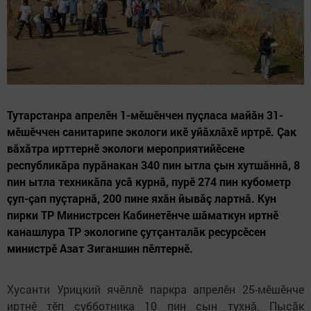
Тутарстанра апрелӗн 1-мӗшӗнчен пуçласа майăн 31-
мӗшӗччен санитарипе экологи икӗ уйăхлăхӗ иртрӗ. Çак
вăхăтра ирттернӗ экологи мероприятийӗсене
республикăра пурăнакан 340 пин ытла çын хутшăннă, 8
пин ытла техникăпа усă курнă, пурӗ 274 пин кубометр
çуп-çап пуçтарнă, 200 пине яхăн йывăç лартнă. Кун
пирки ТР Министрсен Кабинетӗнче шăматкун иртнӗ
канашлура ТР экологипе çутçанталăк ресурсӗсен
министрӗ Азат Зиганшин пӗлтернӗ.
Хусанти Урицкий ячӗллӗ паркра апрелӗн 25-мӗшӗнче
иртнӗ тӗп субботника 10 пин çын тухнă. Пысăк