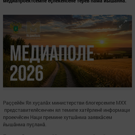
медиапроектсемпе ӗçлекенсене тӗрев пама йышăннă.
Раççейӗн Ял хуçалӑх министерстви блогерсемпе МХХ
представителӗсенчен ял темипе хатӗрленӗ информаци
проекчӗсен Наци премине хутшӑнма заявкӑсем
йышӑнма пуçланӑ.