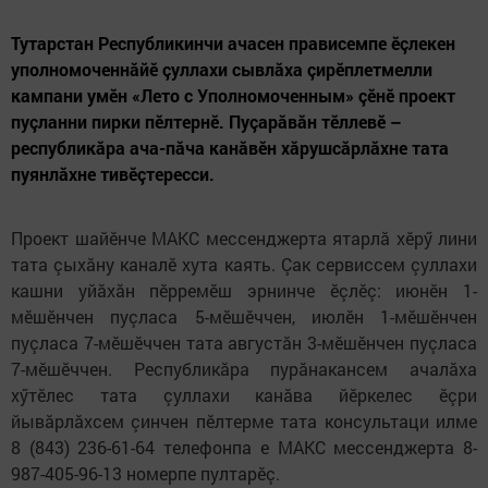
Тутарстан Республикинчи ачасен прависемпе ӗçлекен
уполномоченнăйӗ çуллахи сывлăха çирӗплетмелли
кампани умӗн «Лето с Уполномоченным» çӗнӗ проект
пуçланни пирки пӗлтернӗ. Пуçарăвăн тӗллевӗ –
республикăра ача-пăча канăвӗн хăрушсăрлăхне тата
пуянлăхне тивӗçтересси.
Проект шайӗнче МАКС мессенджерта ятарлă хӗрӳ лини
тата çыхăну каналӗ хута каять. Çак сервиссем çуллахи
кашни уйăхăн пӗрремӗш эрнинче ӗçлӗç: июнӗн 1-
мӗшӗнчен пуçласа 5-мӗшӗччен, июлӗн 1-мӗшӗнчен
пуçласа 7-мӗшӗччен тата августăн 3-мӗшӗнчен пуçласа
7-мӗшӗччен. Республикăра пурăнакансем ачалăха
хӳтӗлес тата çуллахи канăва йӗркелес ӗçри
йывăрлăхсем çинчен пӗлтерме тата консультаци илме
8 (843) 236-61-64 телефонпа е МАКС мессенджерта 8-
987-405-96-13 номерпе пултарӗç.