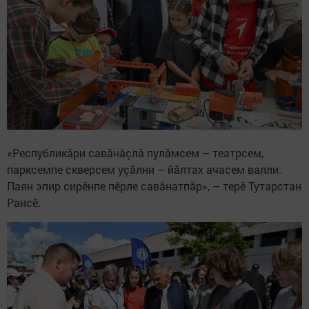
«Республикăри савăнăçлă пулăмсем – театрсем,
парксемпе скверсем уçăлни – йăлтах ачасем валли.
Паян эпир сирӗнпе пӗрле савăнатпăр», – терӗ Тутарстан
Раисӗ.