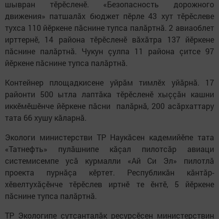
шывран тӗрӗсленӗ. «Безопасность дорожного
движения» патшалăх бюджет пӗрле 43 хут тӗрӗслеве
тухса 110 йӗркене пăснине тупса палăртнă. 2 авиаоблет
ирттернӗ, 14 района тӗрӗсленӗ вăхăтра 137 йӗркене
пăснине палăртнă. Чукун çулпа 11 района çитсе 97
йӗркене пăснине тупса палăртнă.
Контейнер площадкисене уйрăм тимлӗх уйăрнă. 17
районти 500 ытла лаптăка тӗрӗсленӗ хыççăн кашни
иккӗмӗшӗнче йӗркене пăсни палăрнă, 200 асăрхаттару
тата 66 хушу кăларнă.
Экологи министерстви ТР Наукăсен кадемийӗпе тата
«Татнефть» пулăшнипе кăçал пилотсăр авиаци
системисемпе усă курмалли «Ай Си Эл» пилотлă
проекта пурнăçа кӗртет. Республикăн кăнтăр-
хӗвелтухăçӗнче тӗрӗслев иртнӗ те ӗнтӗ, 5 йӗркене
пăснине тупса палăртнă.
ТР Экологипе çутçанталăк ресурсӗсен министерствин