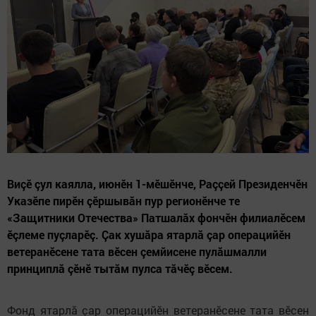
Виçӗ çул каялла, июнӗн 1-мӗшӗнче, Раççей Президенчӗн
Указӗпе пирӗн çӗршывăн пур регионӗнче те
«Защитники Отечества» Патшалăх фончӗн филиалӗсем
ӗçлеме пуçларӗç. Çак хушăра ятарлă çар операцийӗн
ветеранӗсене тата вӗсен çемйисене пулăшмалли
принциплă çӗнӗ тытăм пулса тăчӗç вӗсем.
Фонд ятарлă çар операцийӗн ветеранӗсене тата вӗсен