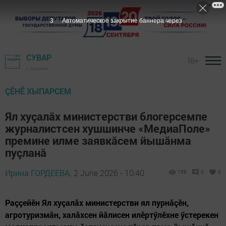
1
Автоматическое закрытие баннера через
СУВАР
16+
г. Казань
ÇӖНӖ ХЫПАРСЕМ
Ял хуçалӑх министерстви блогерсемпе
журналистсен хушшинче «МедиаПоле»
премине илме заявкӑсем йышӑнма
пуçланӑ
Ирина ГОРДЕЕВА,
2 June 2026 - 10:40
158
0
0
Раççейӗн Ял хуçалăх министерстви ял пурнăçӗн,
агротуризмăн, халăхсен йăлисен илӗртӳлӗхне ӳстерекен