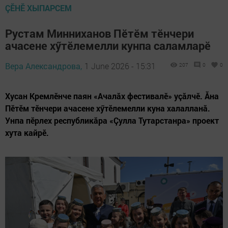
ÇӖНӖ ХЫПАРСЕМ
Рустам Минниханов Пӗтӗм тӗнчери
ачасене хӳтӗлемелли кунпа саламларӗ
Вера Александрова,
1 June 2026 - 15:31
207
0
0
Хусан Кремлӗнче паян «Ачалăх фестивалӗ» уçăлчӗ. Ăна
Пӗтӗм тӗнчери ачасене хӳтӗлемелли куна халалланă.
Унпа пӗрлех республикăра «Çулла Тутарстанра» проект
хута кайрӗ.