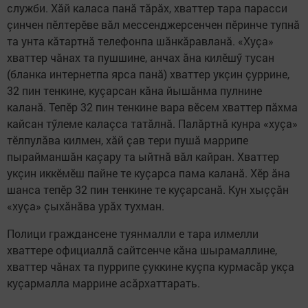
служби. Хăй каласа панă тăрăх, хваттер тара парасси
çинчен пӗлтерӗве вăл мессенджерсенчен пӗринче тупнă
та унта кăтартнă телефонпа шăнкăравланă. «Хуçа»
хваттер чăнах та пушшине, анчах ăна килӗшӳ тусан
(бланка интернетпа ярса панă) хваттер укçин çуррине,
32 пин тенкине, куçарсан кăна йышăнма пулнине
каланă. Тепӗр 32 пин тенкине вара вӗсем хваттер пăхма
кайсан тӳлеме калаçса татăлнă. Палăртнă кунра «хуçа»
тӗлпулăва килмен, хăй çав тери пушă маррипе
пырайманшăн каçару та ыйтнă вăл кайран. Хваттер
укçин иккӗмӗш пайне те куçарса пама каланă. Хӗр ăна
шанса тепӗр 32 пин тенкине те куçарсанă. Кун хыççăн
«хуçа» çыхăнăва урăх тухман.
Полици граждансене туянмалли е тара илмелли
хваттере официаллă сайтсенче кăна шырамаллине,
хваттер чăнах та пуррипе çуккине куçпа курмасăр укçа
куçармалла маррине асăрхаттарать.