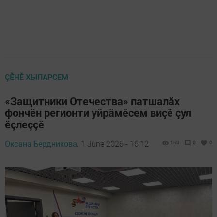
ÇӖНӖ ХЫПАРСЕМ
«Защитники Отечества» патшалăх
фончӗн регионти уйрăмӗсем виçӗ çул
ӗçлеççӗ
Оксана Бердникова,
1 June 2026 - 16:12
160
0
0