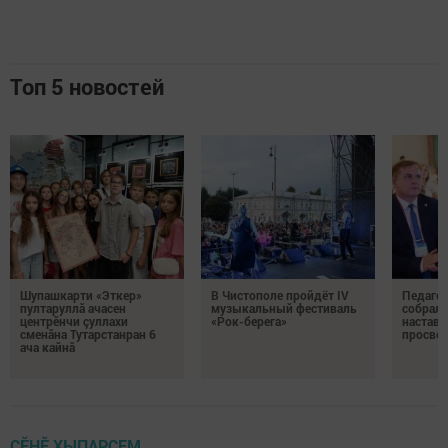
Топ 5 новостей
Шупашкарти «Эткер»
В Чистополе пройдёт IV
Педагог
пултаруллă ачасен
музыкальный фестиваль
собрали
центрӗнчи çуллахи
«Рок-берега»
наставн
сменăна Тутарстанран 6
просвет
ача кайнă
ÇӖНӖ ХЫПАРСЕМ