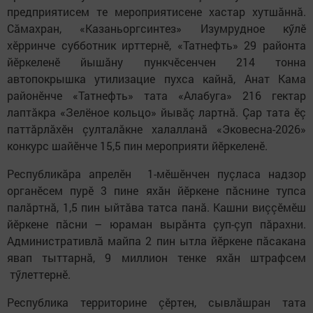
предприятисем те мероприятисене хастар хутшăннă.
Сăмахран, «Казаньоргсинтез» Изумрудное кӳлӗ
хӗрринче субботник ирттернӗ, «Татнефть» 29 районта
йӗркеленӗ йышăну пункчӗсенчен 214 тонна
автопокрышка утилизацие пухса кайнă, Анат Кама
районӗнче «Татнефть» тата «Алабуга» 216 гектар
лаптăкра «Зелёное кольцо» йывăç лартнă. Çар тата ӗç
паттăрлăхӗн çулталăкне халалланă «Эковесна-2026»
конкурс шайӗнче 15,5 пин мероприяти йӗркеленӗ.
Республикăра апрелӗн 1-мӗшӗнчен пуçласа надзор
органӗсем пурӗ 3 пине яхăн йӗркене пăснине тупса
палăртнă, 1,5 пин ыйтăва татса панă. Кашни виççӗмӗш
йӗркене пăсни – юраман вырăнта çуп-çуп пăрахни.
Административлă майпа 2 пин ытла йӗркене пăсакана
явап тыттарнă, 9 миллион тенке яхăн штрафсем
тӳлеттернӗ.
Республика территорине çӗртен, сывлăшран тата