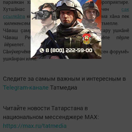
параякан хастар çамрăксене кӗтеççӗ мероприятире.
Хутшăнас тесен февралӗн 28-мӗшӗчччен
çак
ссылкăпа
кӗрсе анкета тултармалла. Форума хӑна пек
килекенсем те
çак ссылкăпа
регистарци иртмелле.
Чăваш çамрăкӗсен форумне «Хавал» пуçару ушкăнĕ
Чӑваш Республикин вӗренӳ институчӗпе пӗрле
йӗркелет.
Сăнӳкерчӗке ВКонтактери «Чăваш çамрăкӗсен форумӗ»
ушкăнран илнӗ.
Следите за самым важным и интересным в
Telegram-канале
Татмедиа
Читайте новости Татарстана в
национальном мессенджере MАХ:
https://max.ru/tatmedia