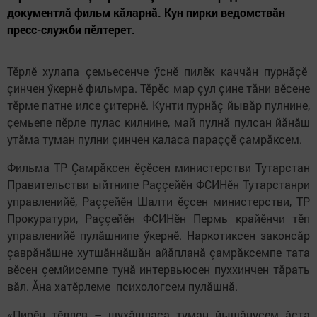
документлă фильм кăларнă. Кун пирки ведомствăн
пресс-служби пӗлтерет.
Тӗрлӗ хулапа çемьесенче ӳснӗ пилӗк каччăн пурнăçӗ
çинчен ӳкернӗ фильмра. Тӗрӗс мар çул çине тăни вӗсене
тӗрме патне илсе çитернӗ. Кунти пурнăç йывăр пулнине,
çемьепе пӗрле пулас килнине, май пулнă пулсан йăнăш
утăма туман пулни çинчен каласа параççӗ çамрăксем.
Фильма ТР Çамрăксен ӗçӗсен министерстви Тутарстан
Правительстви ыйтнипе Раççейӗн ФСИНӗн Тутарстанри
управленийӗ, Раççейӗн Шалти ӗçсен министерстви, ТР
Прокуратури, Раççейӗн ФСИНӗн Пермь крайӗнчи тӗп
управленийӗ пулăшнипе ӳкернӗ. Наркотиксен законсăр
çаврăнăшне хутшăннăшăн айăпланă çамрăксемпе тата
вӗсен çемйисемпе тунă интервьюсен пуххинчен тăрать
вăл. Ăна хатӗрлеме психологсем пулăшнă.
«Пирӗн тӗллев – шухăшласа туман йышăнусем ăçта