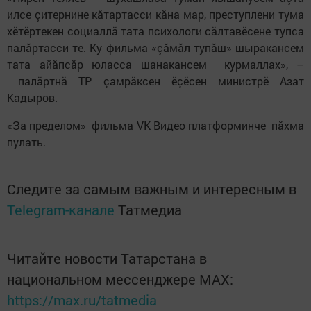
илсе çитернине кăтартасси кăна мар, преступлени тума
хӗтӗртекен социаллă тата психологи сăлтавӗсене тупса
палăртасси те. Ку фильма «çăмăл тупăш» шыракансем
тата айăпсăр юласса шанакансем курмаллах», –
палăртнă ТР çамрăксен ӗçӗсен министрӗ Азат
Кадыров.
«За пределом» фильма VK Видео платформинче пăхма
пулать.
Следите за самым важным и интересным в
Telegram-канале
Татмедиа
Читайте новости Татарстана в
национальном мессенджере MАХ:
https://max.ru/tatmedia