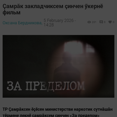
Çамрăк закладчиксем çинчен ӳкернӗ
фильм
5 February 2026 -
Оксана Бердникова,
201
0
0
14:28
ТР Çамрăксен ӗçӗсен министерстви наркотик сутнăшăн
тӗрмене лекнӗ çамрăксем çинчен «За пределом»