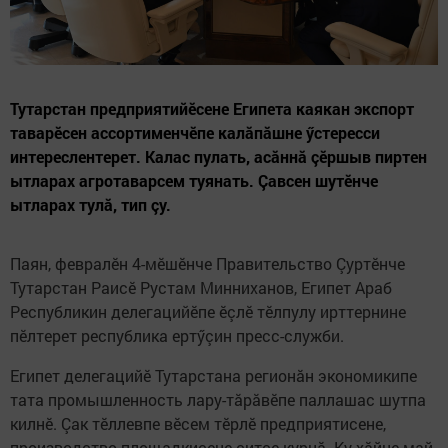
Тутарстан предприятийӗсене Египета каякан экспорт
таварӗсен ассортименчӗпе калăпăшне ӳстересси
интереслентерет. Калас пулать, асăннă çӗршыв пиртен
ытларах агротаварсем туянать. Çавсен шутӗнче
ытларах тулă, тип çу.
Паян, февралӗн 4-мӗшӗнче Правительство Çуртӗнче
Тутарстан Раисӗ Рустам Минниханов, Египет Араб
Республикин делегацийӗпе ӗçлӗ тӗлпулу ирттернине
пӗлтерет республика ертӳçин пресс-служби.
Египет делегацийӗ Тутарстана регионăн экономикипе
тата промышленность лару-тăрăвӗпе паллашас шутпа
килнӗ. Çак тӗллевпе вӗсем тӗрлӗ предприятисене,
производство площадкисене çитсе курнă. Ку хăйне май