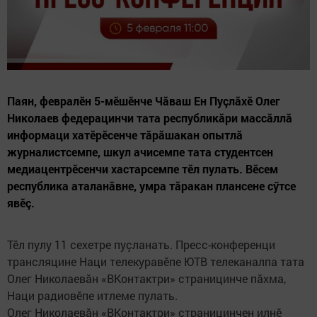
Паян, февралĕн 5-мĕшĕнче Чăваш Ен Пуçлăхĕ Олег
Николаев федерацинчи тата республикăри массăллă
информаци хатĕрĕсенче тăрăшакан опытлă
журналистсемпе, шкул ачисемпе тата студентсен
медиацентрĕсенчи хастарсемпе тӗл пулать. Вӗсем
республика аталанăвне, умра тăракан плансене сӳтсе
явӗç.
Тӗл пулу 11 сехетре пуçланать. Пресс-конференци
трансляцине Наци телекуравĕпе ЮТВ телеканалпа тата
Олег Николаевăн «ВКонтактри» страницинче
 пăхма, 
Наци радиовĕпе итлеме пулать.
Олег Николаевăн «ВКонтактри» страницинчен илнӗ