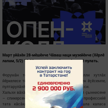
Март уйăхĕн 28-мĕшĕнче Чӑваш наци музейӗнче (Хӗрлӗ
лапам, 5/2) 10.00 сехетре çамрӑксен форумӗ пулать.
Форумăн тĕллевӗ – чӑвашла калаçмалли хутлӑх
йӗркелесе тĕрлĕ енпе тăрăшакан çамрăксен ӗçӗсемпе,
пултарулӑхӗпе тата проекчĕсемпе паллашасси.
Хальхи вăхăтра йӗркелӳçӗсем форумӑн тӗп çыннисене
– спикерсене шыраççӗ. Хăйӗн пултарулăхӗ, профессийӗ
тата кăсăклă проекчӗсем çинчен чăвашла каласа