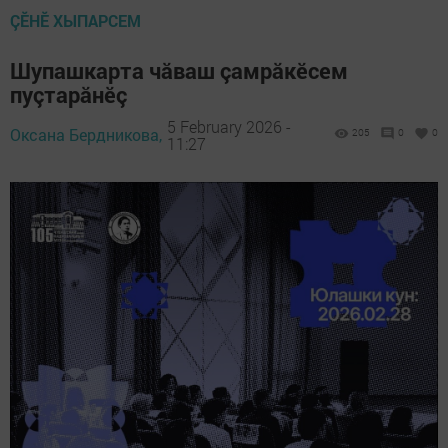
ÇӖНӖ ХЫПАРСЕМ
Шупашкарта чăваш çамрăкӗсем
пуçтарăнӗç
5 February 2026 -
Оксана Бердникова,
205
0
0
11:27