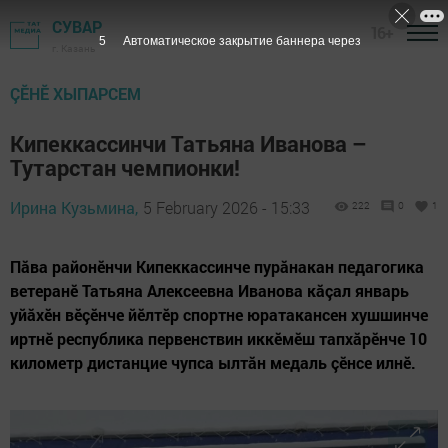
СУВАР
16+
3
Автоматическое закрытие баннера через
г. Казань
ÇӖНӖ ХЫПАРСЕМ
Кипеккассинчи Татьяна Иванова –
Тутарстан чемпионки!
Ирина Кузьмина,
5 February 2026 - 15:33
222
0
1
Пăва районӗнчи Кипеккассинче пурăнакан педагогика
ветеранӗ Татьяна Алексеевна Иванова кăçал январь
уйăхӗн вӗçӗнче йӗлтӗр спортне юратакансен хушшинче
иртнӗ республика первенствин иккӗмӗш тапхăрӗнче 10
километр дистанцие чупса ылтăн медаль çӗнсе илнӗ.