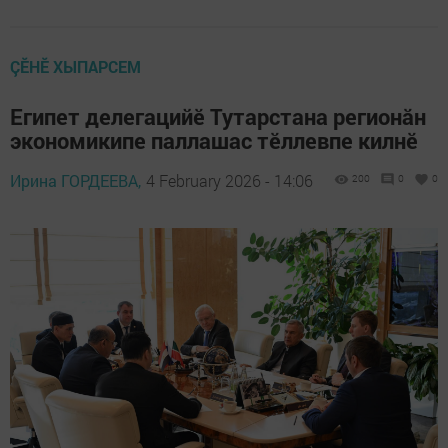
ÇӖНӖ ХЫПАРСЕМ
Египет делегацийӗ Тутарстана регионăн
экономикипе паллашас тӗллевпе килнӗ
Ирина ГОРДЕЕВА,
4 February 2026 - 14:06
200
0
0