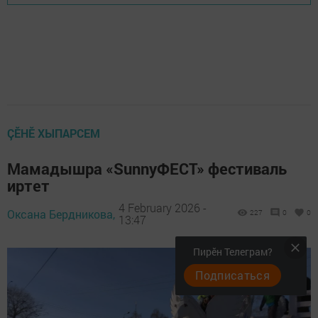
ÇӖНӖ ХЫПАРСЕМ
Мамадышра «SunnyФЕСТ» фестиваль
иртет
4 February 2026 -
Оксана Бердникова,
227
0
0
13:47
Пирӗн Телеграм?
Подписаться