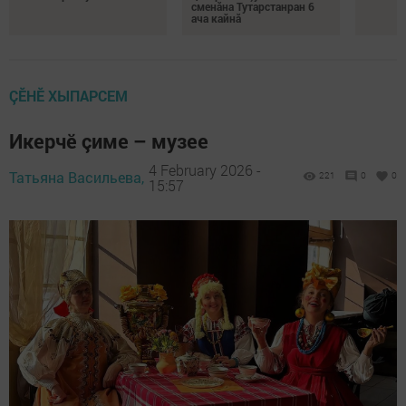
сменăна Тутарстанран 6
ача кайнă
ÇӖНӖ ХЫПАРСЕМ
Икерчӗ çиме – музее
4 February 2026 -
Татьяна Васильева,
221
0
0
15:57