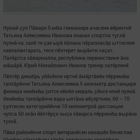
Нумай çул Пăвари 5-мӗш гимназире ачасене вӗрентнӗ
Татьяна Алексеевна Иванова яланах спортпа туслă
пулнă-ха, халӗ те çак ырă йăлана пăрахмасăр ыттисене
хавхалантарать, тесе пӗлтерет вырăнти хаçат.
Палăртса хăвармалла, республика первенствине ăна
мăшăрӗ, Юрий Михайлович Иванов тренер хатӗрленӗ.
Пӗлтӗр декабрь уйăхӗнче иртнӗ ăмăртăвӗн пӗрремӗш
тапхăрӗнче Татьяна Алексеевна 5 километр дистанцире
финиша иккӗмӗш çитсе кӗмӗл медаль çӗнсе илнӗ пулнă.
Иккӗмӗш тапхăрӗнче вара ылтăна вӗçертмен, 60 – 70
çултисен категорийӗнче 10 километрлă дистанцие
чупса 50 яхăн йӗлтӗрçе хыçа хăварса пӗрремӗш вырăна
тухнă.
Пăва районӗнчи спорт ветеранӗсен канашӗн Вячеслав
Шурбин сăмахӗсем тăрăх, ветерансен спортӗнче