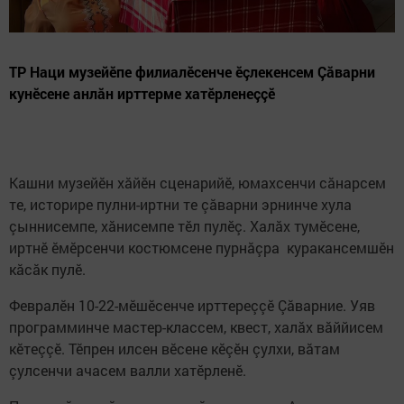
ТР Наци музейӗпе филиалӗсенче ӗçлекенсем Çăварни
кунӗсене анлăн ирттерме хатӗрленеççӗ
Кашни музейӗн хăйӗн сценарийӗ, юмахсенчи сăнарсем
те, историре пулни-иртни те çăварни эрнинче хула
çыннисемпе, хăнисемпе тӗл пулӗç. Халăх тумӗсене,
иртнӗ ӗмӗрсенчи костюмсене пурнăçра куракансемшӗн
кăсăк пулӗ.
Февралӗн 10-22-мӗшӗсенче ирттереççӗ Çăварние. Уяв
программинче мастер-классем, квест, халăх вăййисем
кӗтеççӗ. Тӗпрен илсен вӗсене кӗçӗн çулхи, вăтам
çулсенчи ачасем валли хатӗрленӗ.