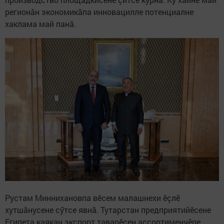
регионăн экономикăпа инновацилле потенциалне
хаклама май панă.
Рустам Миннихановпа вӗсем малашнехи ӗçлӗ
хутшăнусене сӳтсе явнă. Тутарстан предприятийӗсене
Египета каякан экспорт таварӗсен ассортименчӗпе