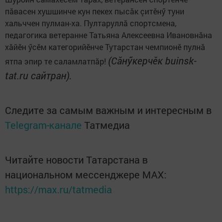
пăвасен хушшинче кун пекех пысăк çитӗнӳ туни
хальччен пулман-ха. Пултаруллă спортсмена,
педагогика ветеранне Татьяна Алексеевна Ивановнăна
хăйӗн ӳсӗм категорийӗнче Тутарстан чемпионӗ пулнă
(Сăнӳкерчӗк buinsk-
ятпа эпир те саламлатпăр!
tat.ru сайтран).
Следите за самым важным и интересным в
Telegram-канале
Татмедиа
Читайте новости Татарстана в
национальном мессенджере MАХ:
https://max.ru/tatmedia