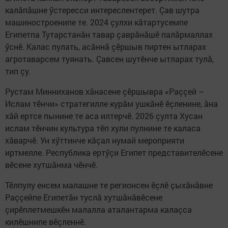
калăпăшне ӳстересси интереслентерет. Çав шутра
машиностроенипе те. 2024 çулхи кăтартусемпе
Египетпа Тутарстанăн тавар çаврăнăшӗ палăрмаллах
ӳснӗ. Калас пулать, асăннă çӗршыв пиртен ытларах
агротаварсем туянать. Çавсен шутӗнче ытларах тулă,
тип çу.
Рустам Минниханов хăнасене çӗршывра «Раççей –
Ислам тӗнчи» стратегилле курăм ушкăнӗ ӗçленине, ăна
хăй ертсе пынине те аса илтерчӗ. 2026 çулта Хусан
ислам тӗнчин культура тӗп хули пулнине те каласа
хăварчӗ. Ун хӳттинче кăçал нумай мероприяти
иртмелле. Республика ертӳçи Египет представителӗсене
вӗсене хутшăнма чӗнчӗ.
Тӗлпулу енсем малашне те регионсен ӗçлӗ çыхăнăвне
Раççейпе Египетăн туслă хутшăнăвӗсене
çирӗплетмешкӗн малалла аталантарма калаçса
килӗшнипе вӗçленнӗ.