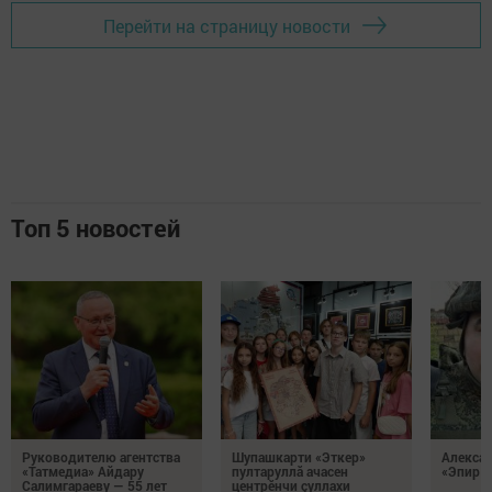
Перейти на страницу новости
Топ 5 новостей
Руководителю агентства
Шупашкарти «Эткер»
Алекса
«Татмедиа» Айдару
пултаруллă ачасен
«Эпир ç
Салимгараеву — 55 лет
центрӗнчи çуллахи