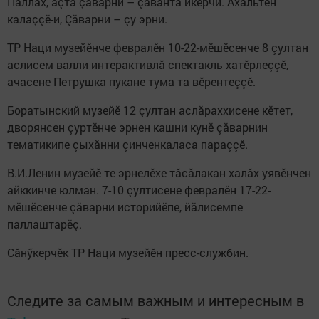
Паллах, ăçта çăварни – çавăнта икерчи. Ахальтен
калаççӗ-и, Çăварни – çу эрни.
ТР Наци музейӗнче февралӗн 10-22-мӗшӗсенче 8 çултан
аслисем валли интерактивлă спектакль хатӗрлеççӗ,
ачасене Петрушка пукане тума та вӗрентеççӗ.
Боратынский музейӗ 12 çултан аслăраххисене кӗтет,
дворянсен çуртӗнче эрнен кашни кунӗ çăварнин
тематикипе çыхăнни çинченкаласа параççӗ.
В.И.Ленин музейӗ те эрнелӗхе тăсăлакан халăх уявӗнчен
айккинче юлман. 7-10 çултисене февралӗн 17-22-
мӗшӗсенче çăварни историйӗпе, йăлисемпе
паллаштарӗç.
Сăнӳкерчӗк ТР Наци музейӗн пресс-службин.
Следите за самым важным и интересным в