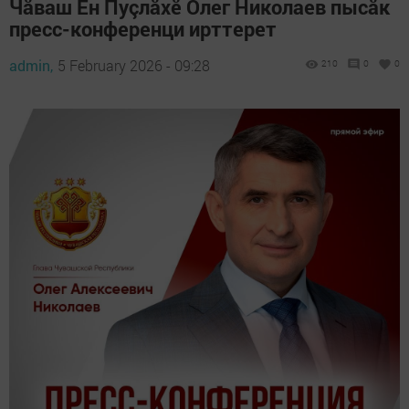
Чăваш Ен Пуçлăхӗ Олег Николаев пысăк
пресс-конференци ирттерет
admin,
5 February 2026 - 09:28
210
0
0