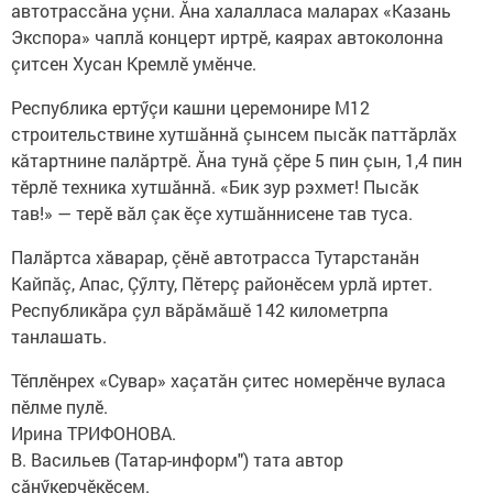
автотрассăна уçни. Ăна халалласа маларах «Казань
Экспора» чаплă концерт иртрӗ, каярах автоколонна
çитсен Хусан Кремлӗ умӗнче.
Республика ертӳçи кашни церемонире М12
строительствине хутшăннă çынсем пысăк паттăрлăх
кăтартнине палăртрӗ. Ăна тунă çӗре 5 пин çын, 1,4 пин
тӗрлӗ техника хутшăннă. «Бик зур рэхмет! Пысăк
тав!» — терӗ вăл çак ӗçе хутшăннисене тав туса.
Палăртса хăварар, çӗнӗ автотрасса Тутарстанăн
Кайпăç, Апас, Çӳлту, Пӗтерç районӗсем урлă иртет.
Республикăра çул вăрăмăшӗ 142 километрпа
танлашать.
Тӗплӗнрех «Сувар» хаçатăн çитес номерӗнче вуласа
пӗлме пулӗ.
Ирина ТРИФОНОВА.
В. Васильев (Татар-информ") тата автор
сăнӳкерчӗкӗсем.