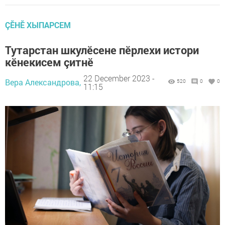
ÇӖНӖ ХЫПАРСЕМ
Тутарстан шкулӗсене пӗрлехи истори
кӗнекисем çитнӗ
22 December 2023 -
Вера Александрова,
520
0
0
11:15