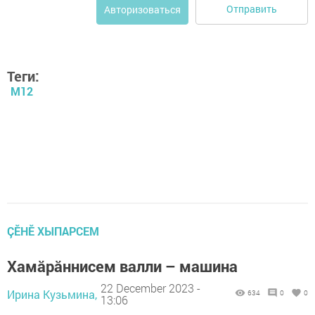
Отправить
Авторизоваться
Теги:
М12
ÇӖНӖ ХЫПАРСЕМ
Хамăрăннисем валли – машина
22 December 2023 -
Ирина Кузьмина,
634
0
0
13:06