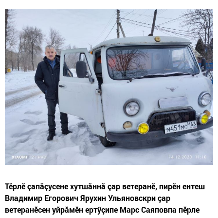
Тӗрлӗ çапăçусене хутшăннă çар ветеранӗ, пирӗн ентеш
Владимир Егорович Ярухин Ульяновскри çар
ветеранӗсен уйрăмӗн ертӳçипе Марс Саяповпа пӗрле