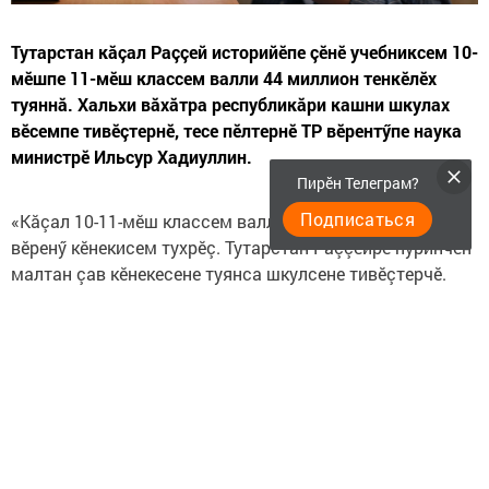
Тутарстан кăçал Раççей историйӗпе çӗнӗ учебниксем 10-
мӗшпе 11-мӗш классем валли 44 миллион тенкӗлӗх
туяннă. Хальхи вăхăтра республикăри кашни шкулах
вӗсемпе тивӗçтернӗ, тесе пӗлтернӗ ТР вӗрентӳпе наука
министрӗ Ильсур Хадиуллин.
Пирӗн Телеграм?
Подписаться
«Кăçал 10-11-мӗш классем валли Раççей историйӗн
вӗренӳ кӗнекисем тухрӗç. Тутарстан Раççейре пуринчен
малтан çав кӗнекесене туянса шкулсене тивӗçтерчӗ.
Пӗрлехи вӗренӳ кӗнекисем çине куçмалла, ачасене
вӗсем тăрăх вӗрентмелле», — тенӗ вӗрентӳпе наука
министрӗ.
Çӗнӗ вӗренӳ кӗнекисенче Раççей историйӗпе пӗтӗмӗшле
историе пӗрлештернӗ, Тăван çӗршывăн Аслă вăрçи тата
ятарлă çар операцийӗ пирки çӗнӗ материалсем кӗртнӗ.