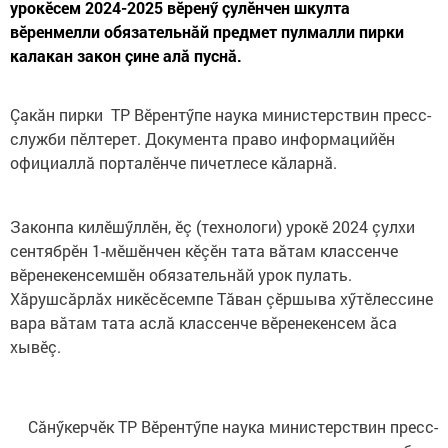
урокӗсем 2024-2025 вӗренӳ çулӗнчен шкулта
вӗренмелли обязательнăй предмет пулмалли пирки
калакан закон çине алă пуснă.
Çакăн пирки ТР Вӗрентӳпе наука министерствин пресс-
служби пӗлтерет. Документа право информацийӗн
официаллă порталӗнче пичетлесе кăларнă.
Законпа килӗшӳллӗн, ӗç (технологи) урокӗ 2024 çулхи
сентябрӗн 1-мӗшӗнчен кӗçӗн тата вăтам классенче
вӗренекенсемшӗн обязательнăй урок пулать.
Хăрушсăрлăх никӗсӗсемпе Тăван çӗршыва хӳтӗлессине
вара вăтам тата аслă классенче вӗренекенсем ăса
хывӗç.
Сăнӳкерчӗк ТР Вӗрентӳпе наука министерствин пресс-