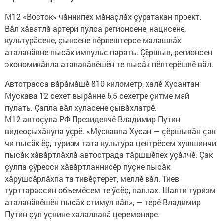
М12 «Восток» чăннипех мăнаçлăх çуратакан проект.
Вăл хăватлă артери пулса регионсене, нацисене,
культурăсене, çынсене пӗрлештерсе малашлăх
аталанăвне пысăк импульс парать. Çӗршыв, регионсен
экономикăлла аталанăвӗшӗн те пысăк пӗлтерӗшлӗ вăл.
Автотрасса вăрăмăшӗ 810 километр, халӗ Хусантан
Мускава 12 сехет вырăнне 6,5 сехетре çитме май
пулать. Çапла вăл хуласене çывăхлатрӗ.
М12 автоçула РФ Президенчӗ Владимир Путин
видеоçыхăнупа уçрӗ. «Мускавпа Хусан — çӗршывăн çак
чи пысăк ӗç, туризм тата культура центрӗсем хушшинчи
пысăк хăвăртлăхлă автострада тăршшӗпех уçăлчӗ. Çак
çулпа çӳресси хăвăртланнисӗр пуçне пысăк
хăрушсăрлăхпа та тивӗçтерет, меллӗ вăл. Тиев
турттарассин объемӗсем те ӳсӗç, паллах. Шалти туризм
аталанăвӗшӗн пысăк стимул вăл», — терӗ Владимир
Путин çул уçнине халалланă церемонире.