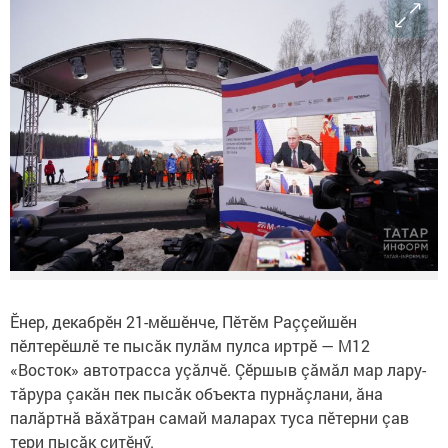
Ӗнер, декабрӗн 21-мӗшӗнче, Пӗтӗм Раççейшӗн
пӗлтерӗшлӗ те пысăк пулăм пулса иртрӗ — М12
«Восток» автотрасса уçăлчӗ. Çӗршыв çăмăл мар лару-
тăрура çакăн пек пысăк объекта пурнăçлани, ăна
палăртнă вăхăтран самай маларах туса пӗтерни çав
тери пысăк çитӗнӳ.