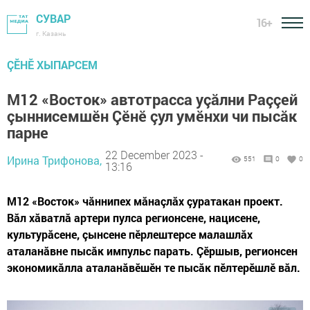
СУВАР
16+
г. Казань
ÇӖНӖ ХЫПАРСЕМ
М12 «Восток» автотрасса уçăлни Раççей
çыннисемшӗн Çӗнӗ çул умӗнхи чи пысăк
парне
22 December 2023 -
Ирина Трифонова,
551
0
0
13:16
М12 «Восток» чăннипех мăнаçлăх çуратакан проект.
Вăл хăватлă артери пулса регионсене, нацисене,
культурăсене, çынсене пӗрлештерсе малашлăх
аталанăвне пысăк импульс парать. Çӗршыв, регионсен
экономикăлла аталанăвӗшӗн те пысăк пӗлтерӗшлӗ вăл.