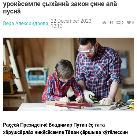
урокӗсемпе çыхăннă закон çине алă
пуснă
22 December 2023 -
Вера Александрова,
486
0
0
12:13
Раççей Президенчӗ Владимир Путин ӗç тата
хăрушсăрлăх никӗсӗсемпе Тăван çӗршыва хӳтӗлессин