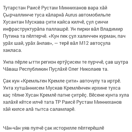
Тутарстан Раисӗ Рустам Минниханов вара хăй
Çырчаллинче туса кăларнă Aurus автомобильпе
Хусантан Мускава çити кайса килчӗ, çул çинчи
инфраструктурăпа паллашрӗ. Ун пирки вăл Владимир
Путина та пӗлтерчӗ. «Кун пек çул халиччен курман, пач
урăх шай, урăх ăнлав», — терӗ вăл М12 автоçула
хакласа.
Унпа пӗрле ытти регион ертӳçисем те пурччӗ, çав шутра
Чăваш Республикин Пуçлăхӗ Олег Николаев та.
Çак кун «Кремльтен Кремле çити» авточупу та иртрӗ.
Унта хутшăннисем Мускав Кремлӗнчен ирхине тухса
каç тӗлне Хусан Кремлӗ патне çитрӗç. Вӗсене кунта хула
халăхӗ кӗтсе илчӗ тата ТР Раисӗ Рустам Минниханов
хăй килсе алă тытса саламларӗ.
Чăн-чăн уяв пулчӗ çак историлле пӗлтерӗшлӗ