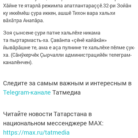
Хăйне те ятарлă режимпа апатлантараççӗ.32-ри Зойăн
ку иккӗмӗш çура иккен, ашшӗ Тихон вара хальхи
вăхăтра Анапăра.
Зоя çынсене çури патне хальлӗхе никама
та пыртармасть-ха. Çавăнпа «çӗнӗ кайăкăн»
йывăрăшне те, ама е аçа пулнине те хальлӗхе пӗлме çук-
ха. (Сăнӳкерчӗк Çырчалли администрацийӗн телеграм-
каналӗнчен).
Следите за самым важным и интересным в
Telegram-канале
Татмедиа
Читайте новости Татарстана в
национальном мессенджере MАХ:
https://max.ru/tatmedia