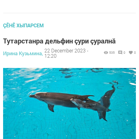
ÇӖНӖ ХЫПАРСЕМ
Тутарстанра дельфин çури çуралнă
22 December 2023 -
Ирина Кузьмина,
535
0
0
12:20