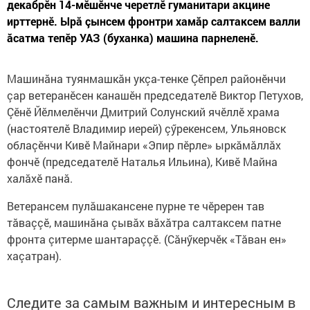
декабрӗн 14-мӗшӗнче черетлӗ гуманитари акцине
ирттернӗ. Ырă çынсем фронтри хамăр салтаксем валли
ăсатма тепӗр УАЗ (буханка) машина парнеленӗ.
Машинăна туянмашкăн укçа-тенке Çӗпрел районӗнчи
çар ветеранӗсен канашӗн председателӗ Виктор Петухов,
Çӗнӗ Йӗлмелӗнчи Дмитрий Солунский ячӗллӗ храма
(настоятелӗ Владимир иерей) çӳрекенсем, Ульяновск
облаçӗнчи Кивӗ Майнари «Эпир пӗрле» ыркăмăллăх
фончӗ (председателӗ Наталья Ильина), Кивӗ Майна
халăхӗ панă.
Ветерансем пулăшакансене пурне те чӗререн тав
тăваççӗ, машинăна çывăх вăхăтра салтаксем патне
фронта çитерме шантараççӗ. (Сăнӳкерчӗк «Тăван ен»
хаçатран).
Следите за самым важным и интересным в