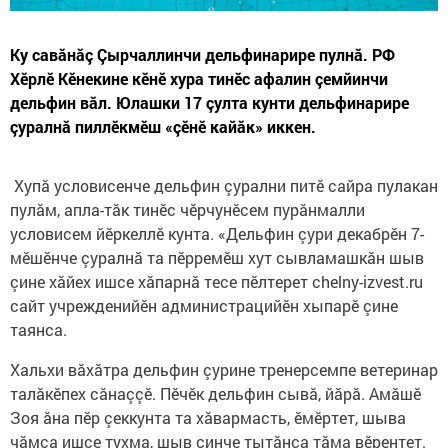
Ку савăнăç Çырчаллинчи дельфинарире пулнă. РФ
Хӗрлӗ Кӗнекине кӗнӗ хура тинӗс афалин çемйинчи
дельфин вăл. Юлашки 17 çулта кунти дельфинарире
çуралнă пиллӗкмӗш «çӗнӗ кайăк» иккен.
Хупă условисенче дельфин çурални питӗ сайра пулакан
пулăм, апла-тăк тинӗс чӗрчунӗсем пурăнмалли
условисем йӗркеллӗ кунта. «Дельфин çури декабрӗн 7-
мӗшӗнче çуралнă та пӗрремӗш хут сывламашкăн шыв
çине хăйех ишсе хăпарнă тесе пӗлтерет chelny-izvest.ru
сайт учрежденийӗн администрацийӗн хыпарӗ çине
таянса.
Хальхи вăхăтра дельфин çурине тренерсемпе ветеринар
талăкӗпех сăнаççӗ. Пӗчӗк дельфин сывă, йăрă. Амăшӗ
Зоя ăна пӗр çеккунта та хăвармасть, ӗмӗртет, шыва
чăмса ишсе тухма, шыв çинче тытăнса тăма вӗрентет.