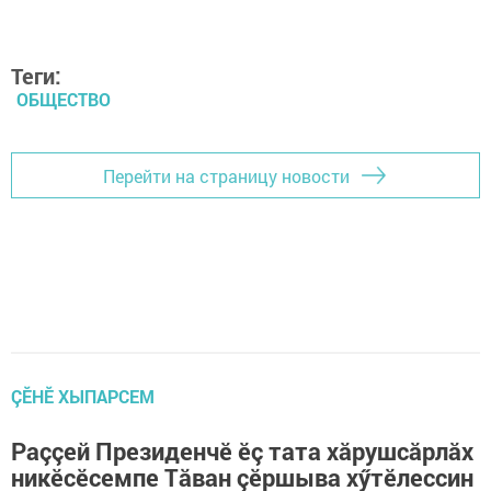
Теги:
ОБЩЕСТВО
Перейти на страницу новости
ÇӖНӖ ХЫПАРСЕМ
Раççей Президенчӗ ӗç тата хăрушсăрлăх
никӗсӗсемпе Тăван çӗршыва хӳтӗлессин