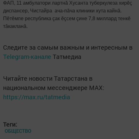
ФАП, 11 амбулатори лартнă Хусанта туберкулеза хирӗç
диспансер, Чистайра ача-пăча клиники хута кайнă.
Пӗтӗмпе республика çак ӗçсем çине 7,8 миллард тенкӗ
тăкакланă.
Следите за самым важным и интересным в
Telegram-канале
Татмедиа
Читайте новости Татарстана в
национальном мессенджере MАХ:
https://max.ru/tatmedia
Теги:
ОБЩЕСТВО