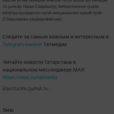
кăштах кӗтме килӗшнӗ ачасем. Апла ахаль чух нихăçан
та çынсăр тăман Саврăшпуç библиотекинче çывăх
вăхăтра вулакансен шучӗ нихçанхинчен нумай пулӗ.
(Т.Максимова сăнӳкерчӗкӗсем).
Следите за самым важным и интересным в
Telegram-канале
Татмедиа
Читайте новости Татарстана в
национальном мессенджере MАХ:
https://max.ru/tatmedia
Теги: