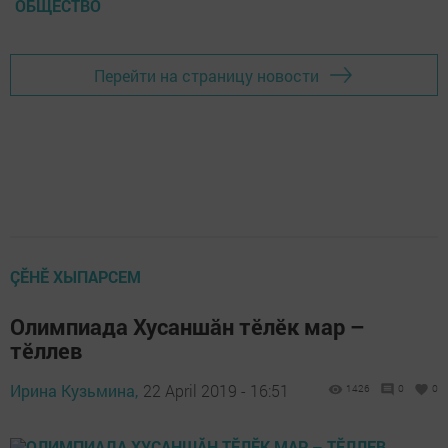
ОБЩЕСТВО
Перейти на страницу новости
ÇӖНӖ ХЫПАРСЕМ
Олимпиада Хусаншăн тӗлӗк мар –
тӗллев
Ирина Кузьмина,
22 April 2019 - 16:51
1426
0
0