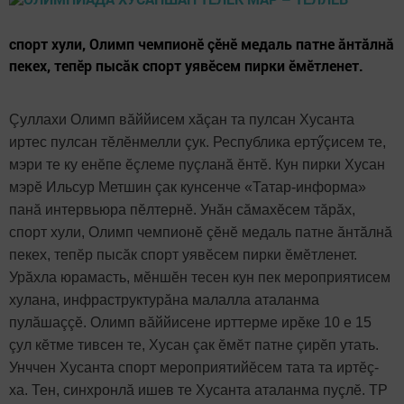
спорт хули, Олимп чемпионӗ çӗнӗ медаль патне ăнтăлнă
пекех, тепӗр пысăк спорт уявӗсем пирки ӗмӗтленет.
Çуллахи Олимп вăййисем хăçан та пулсан Хусанта
иртес пулсан тӗлӗнмелли çук. Республика ертӳçисем те,
мэри те ку енӗпе ӗçлеме пуçланă ӗнтӗ. Кун пирки Хусан
мэрӗ Ильсур Метшин çак кунсенче «Татар-информа»
панă интервьюра пӗлтернӗ. Унăн сăмахӗсем тăрăх,
спорт хули, Олимп чемпионӗ çӗнӗ медаль патне ăнтăлнă
пекех, тепӗр пысăк спорт уявӗсем пирки ӗмӗтленет.
Урăхла юрамасть, мӗншӗн тесен кун пек мероприятисем
хулана, инфраструктурăна малалла аталанма
пулăшаççӗ. Олимп вăййисене ирттерме ирӗке 10 е 15
çул кӗтме тивсен те, Хусан çак ӗмӗт патне çирӗп утать.
Унччен Хусанта спорт мероприятийӗсем тата та иртӗç-
ха. Тен, синхронлă ишев те Хусанта аталанма пуçлӗ. ТР