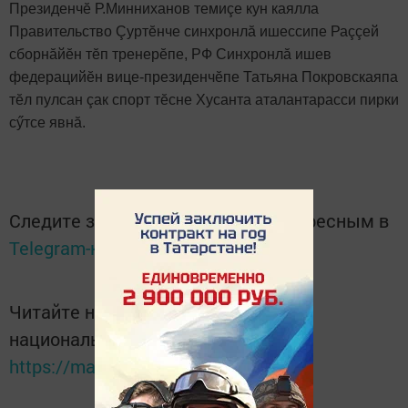
Президенчӗ Р.Минниханов темиçе кун каялла
Правительство Çуртӗнче синхронлă ишессипе Раççей
сборнăйӗн тӗп тренерӗпе, РФ Синхронлă ишев
федерацийӗн вице-президенчӗпе Татьяна Покровскаяпа
тӗл пулсан çак спорт тӗсне Хусанта аталантарасси пирки
сӳтсе явнă.
Следите за самым важным и интересным в
Telegram-канале
Татмедиа
Читайте новости Татарстана в
национальном мессенджере MАХ:
https://max.ru/tatmedia