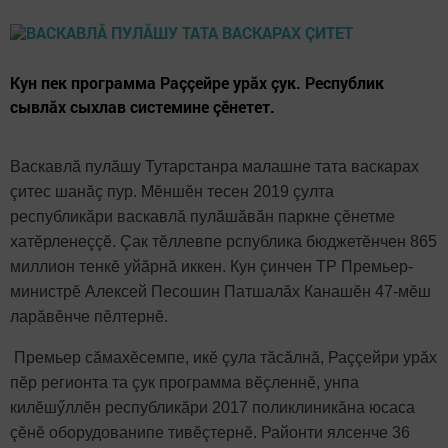
Кун пек программа Раççейре урăх çук. Республик
сывлăх сыхлав системине çӗнетет.
Васкавлă пулăшу Тутарстанра малашне тата васкарах
çитес шанăç пур. Мӗншӗн тесен 2019 çулта
республикăри васкавлă пулăшăвăн паркне çӗнетме
хатӗрленеççӗ. Çак тӗллевпе рспублика бюджетӗнчен 865
миллион тенкӗ уйăрнă иккен. Кун çинчен ТР Премьер-
министрӗ Алексей Песошин Патшалăх Канашӗн 47-мӗш
ларăвӗнче пӗлтернӗ.
Премьер сăмахӗсемпе, икӗ çула тăсăлнă, Раççейри урăх
пӗр регионта та çук программа вӗçленнӗ, унпа
килӗшӳллӗн республикăри 2017 поликлиникăна юсаса
çӗнӗ оборудованипе тивӗçтернӗ. Районти ялсенче 36