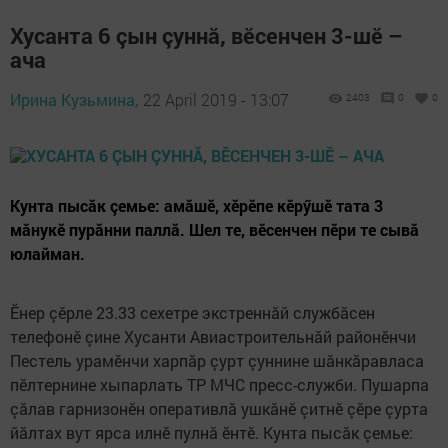
Хусанта 6 çын çуннă, вӗсенчен 3-шӗ –
ача
Ирина Кузьмина,
22 April 2019 - 13:07
2403
0
0
Кунта пысăк çемье: амăшӗ, хӗрӗпе кӗрӳшӗ тата 3
мăнукӗ пурăнни паллă. Шел те, вӗсенчен пӗри те сывă
юлайман.
Ӗнер çӗрле 23.33 сехетре экстреннăй службăсен
телефонӗ çине Хусанти Авиастроительнăй районӗнчи
Пестель урамӗнчи харпăр çурт çуннине шăнкăравласа
пӗлтернине хыпарлать ТР МЧС пресс-служби. Пушарпа
çăлав гарнизонӗн оперативлă ушкăнӗ çитнӗ çӗре çурта
йăлтах вут ярса илнӗ пулнă ӗнтӗ. Кунта пысăк çемье: