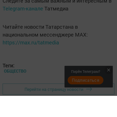
Следите за самым важным и интересным в
Telegram-канале
Татмедиа
Читайте новости Татарстана в
национальном мессенджере MАХ:
https://max.ru/tatmedia
Теги:
ОБЩЕСТВО
Пирӗн Телеграм?
Подписаться
Перейти на страницу новости