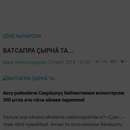
ÇӖНӖ ХЫПАРСЕМ
ВАТСАПРА ÇЫРНĂ ТА...
Вера Александрова,
23 April 2019 - 12:43
1433
0
1
Аксу районӗнчи Саврăшпуç библиотекине волонтерсем
300 ытла ача-пăча кӗнеки парнеленӗ
Хальхи ача-пăчана кӗнекепе савăнтараятăн-и? «Çук», –
теме пăхӗ нумайăшӗ. Анчах та апла калакан йăнăшать.