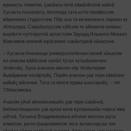
курмасть темелле, çавăнпа питӗ кăмăлӗсене кайнă
Хусанта психолога, логопеда тата ытти профессие
вӗренекен студентсем. Пӗр ача та кичемленсе ларман ку
тӗлпулура. Саврăшпуçсем хăйсем те айккинче юлман:
вырăнти пултаруллă артистсем Эдуард Ильинпа Михаил
Максимов илемлӗ юрăсемпе савăнтарнă хăнасене.
– Хусанти Инноваци университетӗнчен килнӗ хăнасем
ял ачисем вăйăсене хапăл тусах хутшăннинчен
тӗлӗнчӗç. Хула ачисене мӗнпе-тӗр тӗлӗнтерме
йывăррине палăртрӗç. Пирӗн ачасем çав тери кăмăлне
кайрӗç вӗсенне. Тата та килсе курма шантарчӗç, – тет
Т.Максимова.
Ачасем çӗнӗ кӗнекесемшӗн çав тери савăннă,
библиотекарьтен çав кунах киле вуламашкăн парса яма
ыйтнă. Татьяна Владимировна вӗсене малтан шута
илмелле, регистрацилемелле тесе ăнлантарсан тин