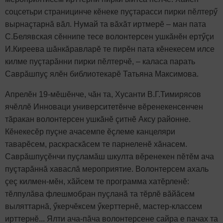
соцсетьри страницинче кӗнеке пуçтарасси пирки пӗлтерӳ
вырнаçтарнă вăл. Нумай та вăхăт иртмерӗ – ман пата
С.Белявская сӗннипе тесе волонтерсен ушкăнӗн ертӳçи
И.Киреева шăнкăравларӗ те пирӗн пата кӗнекесем илсе
килме пуçтарăнни пирки пӗлтерчӗ, – каласа парать
Саврăшпуç ялӗн библиотекарӗ Татьяна Максимова.
Апрелӗн 19-мӗшӗнче, чăн та, Хусанти В.Г.Тимирясов
ячӗллӗ Инноваци университетӗнче вӗренекенсенчен
тăракан волонтерсен ушкăнӗ çитнӗ Аксу районне.
Кӗнекесӗр пуçне ачасемпе ӗçлеме канцеляри
таварӗсем, раскраскăсем те парнеленӗ хăнасем.
Саврăшпуçӗнчи пуçламăш шкулта вӗренекен пӗтӗм ача
пуçтарăннă хаваслă мероприятие. Волонтерсем ахаль
çеç килмен-мӗн, хăйсем те программа хатӗрленӗ:
тӗлпулăва флешмобран пуçланă та тӗрлӗ вăйăсем
выляттарнă, ӳкерчӗксем ӳкерттернӗ, мастер-классем
ирттернӗ... Ялти ача-пăча волонтерсене сайра е пачах та