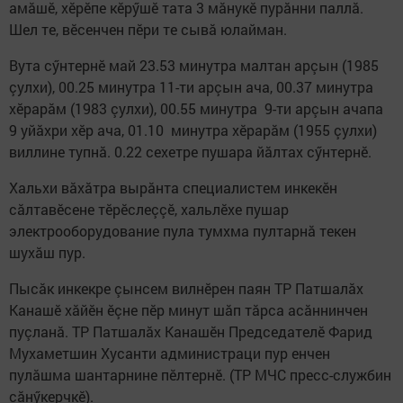
амăшӗ, хӗрӗпе кӗрӳшӗ тата 3 мăнукӗ пурăнни паллă.
Шел те, вӗсенчен пӗри те сывă юлайман.
Вута сӳнтернӗ май 23.53 минутра малтан арçын (1985
çулхи), 00.25 минутра 11-ти арçын ача, 00.37 минутра
хӗрарăм (1983 çулхи), 00.55 минутра 9-ти арçын ачапа
9 уйăхри хӗр ача, 01.10 минутра хӗрарăм (1955 çулхи)
виллине тупнă. 0.22 сехетре пушара йăлтах сӳнтернӗ.
Хальхи вăхăтра вырăнта специалистем инкекӗн
сăлтавӗсене тӗрӗслеççӗ, хальлӗхе пушар
электрооборудование пула тумхма пултарнă текен
шухăш пур.
Пысăк инкекре çынсем вилнӗрен паян ТР Патшалăх
Канашӗ хăйӗн ӗçне пӗр минут шăп тăрса асăннинчен
пуçланă. ТР Патшалăх Канашӗн Председателӗ Фарид
Мухаметшин Хусанти администраци пур енчен
пулăшма шантарнине пӗлтернӗ. (ТР МЧС пресс-службин
сăнӳкерчкӗ).