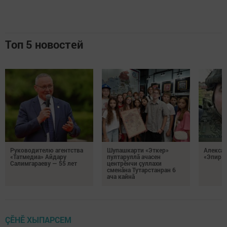
Топ 5 новостей
Руководителю агентства
Шупашкарти «Эткер»
Алекса
«Татмедиа» Айдару
пултаруллă ачасен
«Эпир ç
Салимгараеву — 55 лет
центрӗнчи çуллахи
сменăна Тутарстанран 6
ача кайнă
ÇӖНӖ ХЫПАРСЕМ