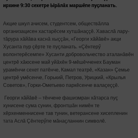
ирхине 9:30 сехетре Ырăлăх маршӗпе пуçланать.
Акцие шкул ачисем, студентсем, обществăлла
организацисен хастарӗсем хутшăнаççӗ. Хаваслă лару-
тăрура хăйăва каснă хыççăн, «Георги хăйăвӗ» акци
Хусанта пур çӗрте те пуçланать. «Çӗнтерӳ
волонтерӗсемпе» Хусанти добровольчество аталанăвӗн
центрӗ хăюсене май уйăхӗн 9-мӗшӗчченех Бауман
урамӗнчи сехет патӗнче, Камал театрӗ, «Казан» Çемье
центрӗ умӗсенче, Горький, Петров, Урицкий, «Крылья
Советов», Горки-Ометьево паркӗсенче валаçеççӗ.
Георги хăйăвӗ – тӗнчене фашизмран хăтарса пуç
хунисене сума сунин, фронтшăн нимӗн те
хӗрхенменнисене тав тунин, ветерансене хисепленин
тата Аслă Çӗнтерӳпе мăнаçланнин символӗ.