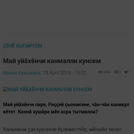
ÇӖНӖ ХЫПАРСЕМ
Май уйăхӗнчи канмалли кунсем
Ирина Кузьмина,
19 April 2019 - 16:02
2394
0
1
Май уйăхӗнче пире, Раççей çыннисене, чăн-чăн каникул
кӗтет. Каннă хушăра мӗн асра тытмалла?
Хальхинче çак кунсенче ӗçлеместпӗр, мӗншӗн тесен: