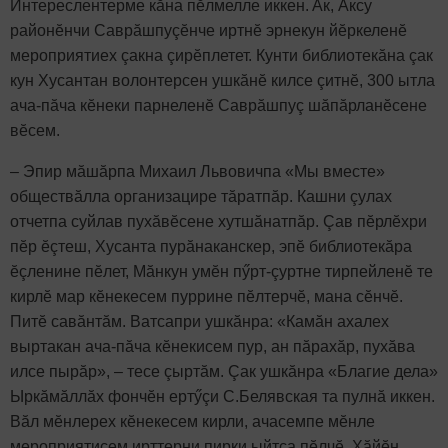
Интереслентерме кăна пӗлмелле иккен.
Ак, Аксу
районӗнчи Саврăшпуçӗнче иртнӗ эрнекун йӗркеленӗ
мероприятиех çакна çирӗплетет. Кунти библиотекăна çак
кун Хусантан волонтерсен ушкăнӗ килсе çитнӗ, 300 ытла
ача-пăча кӗнеки парнеленӗ Саврăшпуç шăпăрланӗсене
вӗсем.
– Эпир мăшăрпа Михаил Львовичпа «Мы вместе»
обществăлла организацире тăратпăр. Кашни çулах
отчетпа суйлав пухăвӗсене хутшăнатпăр. Çав пӗрлӗхри
пӗр ӗçтеш, Хусанта пурăнаканскер, эпӗ библиотекăра
ӗçленине пӗлет, Мăнкун умӗн пӳрт-çуртне тирпейленӗ те
кирлӗ мар кӗнекесем пуррине пӗлтерчӗ, мана сӗнчӗ.
Питӗ савăнтăм. Ватсапри ушкăнра: «Камăн ахалех
выртакан ача-пăча кӗнекисем пур, ан пăрахăр, пухăва
илсе пырăр», – тесе çыртăм. Çак ушкăнра «Благие дела»
Ыркăмăллăх фончӗн ертӳçи С.Белявская та пулнă иккен.
Вăл мӗнлерех кӗнекесем кирли, ачасемпе мӗнле
мероприятисем ирттерни пирки ыйтса пӗлчӗ. Хăйӗн