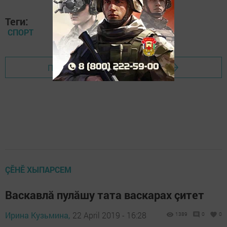
Теги:
СПОРТ
Перейти на страницу новости
ÇӖНӖ ХЫПАРСЕМ
Васкавлă пулăшу тата васкарах çитет
Ирина Кузьмина,
22 April 2019 - 16:28
1389
0
0