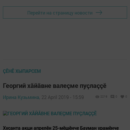
Перейти на страницу новости
ÇӖНӖ ХЫПАРСЕМ
Георгий хăйăвне валеçме пуçлаççӗ
Ирина Кузьмина,
22 April 2019 - 15:59
2219
0
0
Хусанта акци апрелӗн 25-мӗшӗнче Бауман урамӗнче