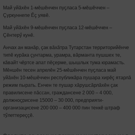
Май уйăхӗн 1-мӗшӗнчен пуçласа 5-мӗшӗччен –
Çуркуннепе Ӗç уявӗ.
Май уйăхӗн 9-мӗшӗнчен пуçласа 12-мӗшӗччен –
Çӗнтерӳ кунӗ.
Анчах ан манăр, çак вăхăтра Тутарстан территорийӗнче
типӗ курăка çунтарма, урамра, вăрманта пушшех те,
кăвайт чӗртсе апат пӗçерме, шышлык тума юрамасть.
Мӗншӗн тесен апрелӗн 25-мӗшӗнчен пуçласа май
уйăхӗн 10-мӗшӗччен республикăра пушара хирӗç ятарлă
режим пырать. Енчен те пушар хăрушсăрлăхӗн çак
правилисене пăссан, граждансене 2 000 – 4 000,
должноçрисене 15000 – 30 000, предприяти-
организацисене 200 000 – 400 000 пин тенкӗ штраф
тӳлеттереççӗ.