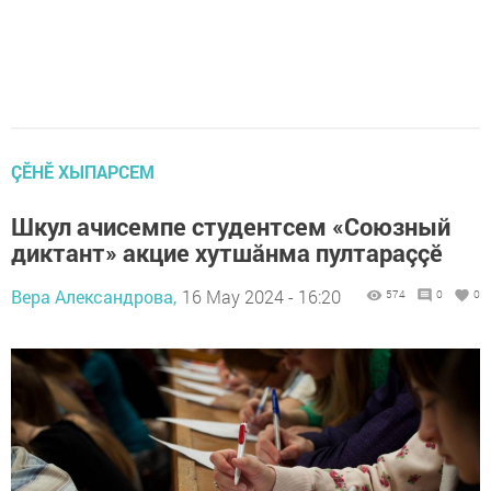
ÇӖНӖ ХЫПАРСЕМ
Шкул ачисемпе студентсем «Союзный
диктант» акцие хутшăнма пултараççӗ
Вера Александрова,
16 May 2024 - 16:20
574
0
0