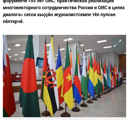
форумӗнче «55 лет ОИС: практическая реализация
многовекторного сотрудничества России и ОИС в целях
диалога» сесси хыççăн журналистсемпе тӗл пулсан
пӗлтерчӗ.