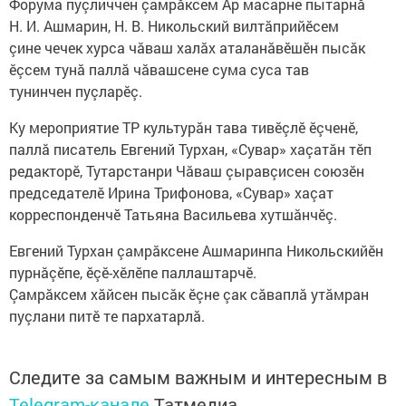
Форума пуçличчен çамрăксем Ар масарне пытарнă
Н. И. Ашмарин, Н. В. Никольский вилтăприйӗсем
çине чечек хурса чăваш халăх аталанăвӗшӗн пысăк
ӗçсем тунă паллă чăвашсене сума суса тав
тунинчен пуçларӗç.
Ку мероприятие ТР культурăн тава тивӗçлӗ ӗçченӗ,
паллă писатель Евгений Турхан, «Сувар» хаçатăн тӗп
редакторӗ, Тутарстанри Чăваш çыравçисен союзӗн
председателӗ Ирина Трифонова, «Сувар» хаçат
корреспонденчӗ Татьяна Васильева хутшăнчӗç.
Евгений Турхан çамрăксене Ашмаринпа Никольскийӗн
пурнăçӗпе, ӗçӗ-хӗлӗпе паллаштарчӗ.
Çамрăксем хăйсен пысăк ӗçне çак сăваплă утăмран
пуçлани питӗ те пархатарлă.
Следите за самым важным и интересным в
Telegram-канале
Татмедиа