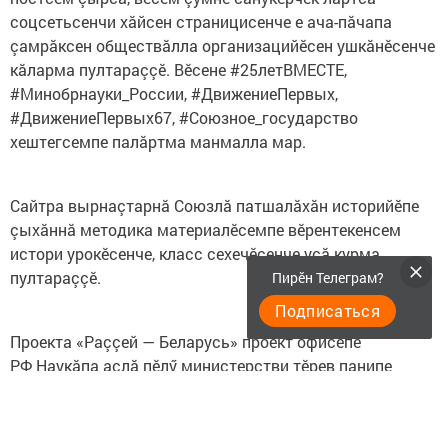
соцсетьсенчи хăйсен страницисенче е ача-пăчапа
çамрăксен обществăлла организацийӗсен ушкăнӗсенче
кăларма пултараççӗ. Вӗсене #25летВМЕСТЕ,
#Минобрнауки_России, #ДвижениеПервых,
#ДвижениеПервых67, #Союзное_государство
хештегсемпе палăртма манмалла мар.
Сайтра вырнаçтарнă Союзлă патшалăхăн историйӗпе
çыхăннă методика материалӗсемпе вӗрентекенсем
истори урокӗсенче, класс сехечӗсенче усă курма
пултараççӗ.
Пирӗн Телеграм?
Подписаться
Проекта «Раççей — Беларусь» проект офисӗпе
РФ Наукăпа аслă пӗлӳ министерстви тӗрев панипе
«Движение первых» ача-пăчапа çамрăксен
обществăлла юхăмӗ йӗркелесе ирттерет.