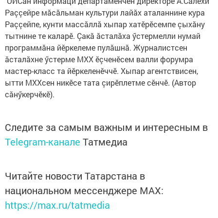
ОИСăн информаци департаменчӗн директорӗ А.Салехи
Раççейре мăсăльман культури лайăх аталаннине кура
Раççейпе, кунти массăллă хыпар хатӗрӗсемпе çыхăну
тытнине те каларӗ. Çакă ăсталăха ӳстермелли нумай
программăна йӗркелеме пулăшнă. Журналистсен
ăсталăхне ӳстерме МХХ ӗçченӗсем валли форумра
мастер-класс та йӗркеленӗччӗ. Хыпар агентствисен,
ытти МХХсен никӗсе тата çирӗплетме сӗнчӗ. (Автор
сăнӳкерчӗкӗ).
Следите за самым важным и интересным в
Telegram-канале
Татмедиа
Читайте новости Татарстана в
национальном мессенджере MАХ:
https://max.ru/tatmedia