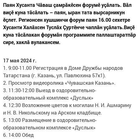
Паян Хусанта Чăваш çамрăкӗсен форумӗ уçăлать. Вăл
виçӗ куна тăсăлать – паян, ыран тата вырсарникун
ӗçлет. Регионсен хушшинчи форум паян 16.00 сехетре
Хусанти Халăхсен Туслăх Çуртӗнче чаплăн уçăлать.Виçӗ
куна тăсăлакан форумăн программипе паллаштаратпăр
сире, хаклă вулакансем.
17 мая 2024 г.
1. 9:00-11.00 Регистрация в Доме Дружбы народов
Татарстана (г. Казань, ул. Павлюхина 57к1).
2. Просмотр видеоролика «Чувашская Казань».
3. 11:30-12:00 Выезд в оздоровительно-
образовательный комплекс «Дуслык»
4. 12:30 Возложение цветов к могилам Н. И. Ашмарину
и Н. В. Никольскому на Арском кладбище.
5. 13:00 Размещение в оздоровительно-
образовательном комплексе «Дуслык»
6. 14:00 Обед