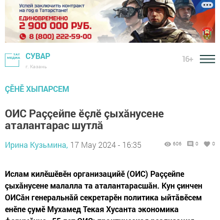
СУВАР
16+
г. Казань
ÇӖНӖ ХЫПАРСЕМ
ОИС Раççейпе ӗçлӗ çыхăнусене
аталантарас шутлă
Ирина Кузьмина,
17 May 2024 - 16:35
606
0
0
Ислам килӗшӗвӗн организацийӗ (ОИС) Раççейпе
çыхăнусене малалла та аталантарасшăн. Кун çинчен
ОИСăн генеральнăй секретарӗн политика ыйтăвӗсем
енӗпе çумӗ Мухамед Текая Хусанта экономика