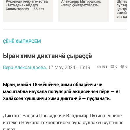
Руководителю агентства
Александр Митрошкин:
Шупашк
«Татмедиа» Айдару
«Эпир çӗнтеретпӗрех!»
пултару
Салимгараеву — 55 лет
центрӗн
сменăна
ача кай
ÇӖНӖ ХЫПАРСЕМ
Ыран хими диктанчӗ çыраççӗ
Вера Александрова,
17 May 2024 - 13:19
558
0
0
Ыран, майăн 18-мӗшӗнче, хими облаçӗнчи чи
масштаблă наукăпа популярлă акцисенчен пӗри — VI
Халăхсен хушшинчи хими диктанчӗ — пуçланать.
Диктант Раççей Президенчӗ Владимир Путин сӗннипе
иртекен Наукăпа технологисен вунă çуллăхӗн хӳттинче
пулать.