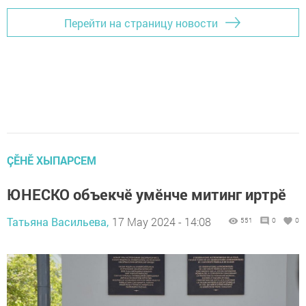
Перейти на страницу новости
ÇӖНӖ ХЫПАРСЕМ
ЮНЕСКО объекчӗ умӗнче митинг иртрӗ
Татьяна Васильева,
17 May 2024 - 14:08
551
0
0