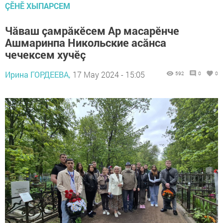
ÇӖНӖ ХЫПАРСЕМ
Чăваш çамрăкӗсем Ар масарӗнче
Ашмаринпа Никольские асăнса
чечексем хучӗç
Ирина ГОРДЕЕВА,
17 May 2024 - 15:05
592
0
0