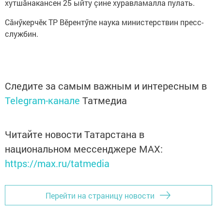
хутшăнакансен 25 ыйту çине хуравламалла пулать.
Сăнӳкерчӗк ТР Вӗрентӳпе наука министерствин пресс-
службин.
Следите за самым важным и интересным в
Telegram-канале
Татмедиа
Читайте новости Татарстана в
национальном мессенджере MАХ:
https://max.ru/tatmedia
Перейти на страницу новости