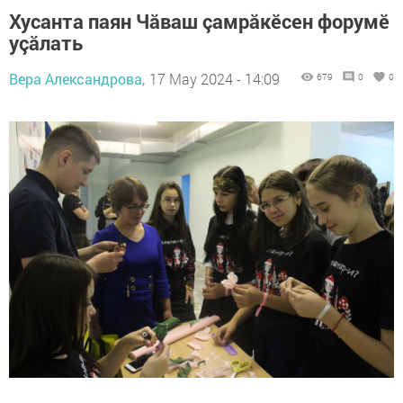
Хусанта паян Чăваш çамрăкӗсен форумӗ
уçăлать
Вера Александрова,
17 May 2024 - 14:09
679
0
0