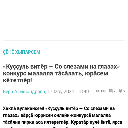
ÇӖНӖ ХЫПАРСЕМ
«Куççуль витӗр – Со слезами на глазах»
конкурс малалла тăсăлать, юрăсем
кӗтетпӗр!
Вера Александрова,
17 May 2024 - 13:49
554
0
0
Хаклă вулакансем! «Куççуль витӗр — Со слезами на
глазах» вăрçă юррисен онлайн-конкурсӗ малалла
тăсăлни пирки аса илтеретпӗр. Куратăр пулӗ ӗнтӗ, ярса