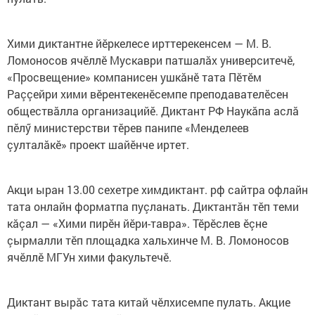
Хими диктантне йӗркелесе ирттерекенсем — М. В.
Ломоносов ячӗллӗ Мускаври патшалăх университечӗ,
«Просвещение» компанисен ушкăнӗ тата Пӗтӗм
Раççейри хими вӗрентекенӗсемпе преподавателӗсен
обществăлла организацийӗ. Диктант РФ Наукăпа аслă
пӗлӳ министерстви тӗрев панипе «Менделеев
çулталăкӗ» проект шайӗнче иртет.
Акци ыран 13.00 сехетре химдиктант. рф сайтра офлайн
тата онлайн форматпа пуçланать. Диктантăн тӗп теми
кăçал — «Хими пирӗн йӗри-тавра». Тӗрӗслев ӗçне
çырмалли тӗп площадка хальхинче М. В. Ломоносов
ячӗллӗ МГУн хими факультечӗ.
Диктант вырăс тата китай чӗлхисемпе пулать. Акцие