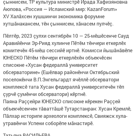
çыннисем, ТР культура министрӗ Ирада Хафизяновна
Аюпова, «Россия — Исламский мир: KazanForum»
XV Халăхсен хушшинчи экономика форумне
хутшăнакансем, тӗн çыннисем, хăнасем пулчӗç.
Пӗлтӗр, 2023 çулхи сентябрӗн 10 — 25-мӗшӗсенче Сауд
Аравийӗнчи Эр-Рияд хулинче Пӗтӗм тӗнчери еткерлӗх
комитечӗн 45-мӗш сессийӗ иртнӗ. Комисси йышăнăвӗпе
ЮНЕСКО Пӗтӗм тӗнчери еткерлӗхӗн объекчӗсен
списокне «Хусан федераллă университет
обсерваторине» (Ешӗлвар районӗнчи Октябрьский
поселокӗнчи В.П.Энгельгардт ячӗллӗ обсерватори
комплексӗ тата Хусан федераллă университечӗн тӗп
çурчӗ çумӗнчи обсерватори) кӗртнӗ.
Паяна Раççейри ЮНЕСКО списокне кӗрекен Раççей
объекчӗсенчен тăваттăшӗ Тутарстанран: Хусан Кремлӗ,
Пăлхар историпе археологи комплексӗ, Свияжск хула-
утравӗнчи Успени соборӗпе мăнастирӗ.
Татьяна ВАСИЛЬЕВА.