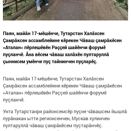
Паян, майăн 17-мӗшӗнче, Тутарстан Халăхсен
Çамрăксен ассамблейине кӗрекен Чăваш çамрăкӗсен
«Аталан» пӗрлешӗвӗн Раççей шайӗнчи форумӗ
пуçланчӗ. Ăна вӗсем чăваш халăхӗн пултаруллă
çыннисем умӗнче пуç тайнинчен пуçларӗç.
Паян, майăн 17-мӗшӗнче, Тутарстан Халăхсен
Çамрăксен ассамблейине кӗрекен Чăваш çамрăкӗсен
«Аталан» пӗрлешӗвӗн Раççей шайӗнчи форумӗ
пуçланчӗ.
Унта Тутарстанри районсемсӗр пуçне чăвашсем йышлă
пурăнакан ытти регионсенчен, Мускав хулинчен
пултаруллă чăваш çамрăкӗсем пуçтарăнчӗç.