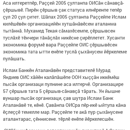
Аса илтеретпӗр, Раççей 2005 çултанпа ОИСăн сăнавçă-
çӗршывӗ. Пирӗн çӗршыв çак статуса илнӗренпе тепӗр
çул 20 çул çитет. Шăпах 2005 çултанпа Раççейпе Ислам
килӗшӗвӗн организацийӗн хутшăнăвӗсем аталанма
тытăннă. Мухамед Текая сăмахӗсемпе, çӗршывсен
туслăхӗ тӗнчери тăнăçлăх никӗсне çирӗплетет. Хусанти
экономика форумӗ вара Раççейпе ОИС çӗршывӗсен
экономика тата ытти енӗпе туслă çыхăнусем йӗркелеме
пулăшать.
Ислам Банкӗн Аталанăвӗн представителӗ Мурад
Яндиев ОИС хăйӗн калăпăшӗпе ООН хыççăн иккӗмӗш
пысăк организаци пулнине аса илтерчӗ. Организацире
57 çӗршыв тата 5 çӗршыв-сăнавçă тăрать. Ун йышне
вуншар пысăк организаци, çав шутра Ислам Банк
Аталанăвӗ те, кӗнӗ. Çавăнпа ОИСра пӗр-икӗ ыйтупа кăна
ӗçлеççӗ темелле мар. Раççейпе те акă пур çыхăнусене
аталантарас, çӗннисене. тӗрлӗ енӗпе йӗркелесшӗн.