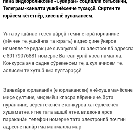
панă видеороликсене «Суварăн» социаллă сетьсенчи,
Телеграм-каналти ушкăнӗсенче тухаççӗ. Сиртен те
юрăсем кӗтетпӗр, хисеплӗ вулакансем.
Унта хутшăнас тесен вăрçă темипе юрă юрланине
(пӗччен те, ушкăнпа та юрать) видео çине ӳкерсе
илмелле те редакцие suvar@mail. ru электронлă адреспа
е 89179076881 номерпе Ватсап урлă ярса памалла.
Конкурса ача садне çӳрекенсем те, шкул ачисем те,
аслисем те хутшăнма пултараççӗ.
Заявкăра юрлаканăн (е юрлакансен) ячӗ-хушамачӗсене,
миçе çултине, миçемӗш класра вӗреннине, ăçта
пурăннине, вӗрентекенӗн е конкурса хатӗрлекенӗн
хушаматне, ятне тата ашшӗ ятне, видеона ярса
параканăн телефон номерне тата электронлă почтин
адресне палăртма манмалла мар.