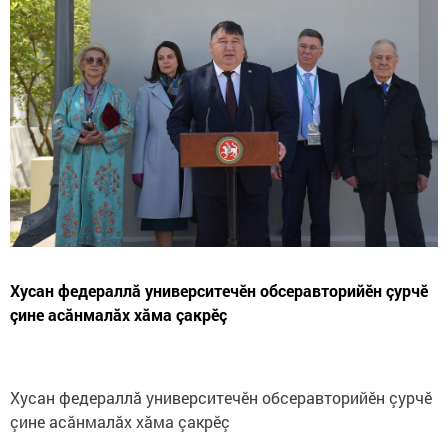
Хусан федераллă университечӗн обсеравторийӗн çурчӗ
çине асăнмалăх хăма çакрӗç
Хусан федераллă университечӗн обсеравторийӗн çурчӗ
çине асăнмалăх хăма çакрӗç