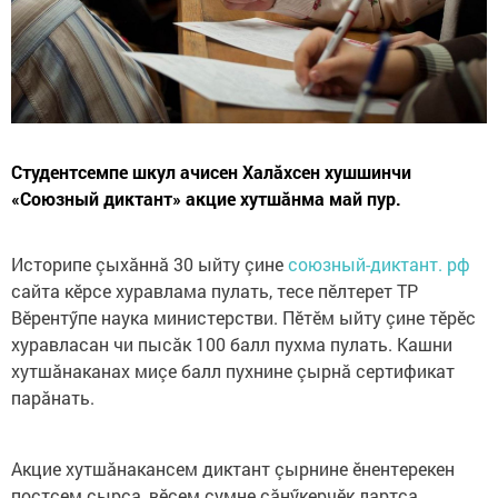
Студентсемпе шкул ачисен Халăхсен хушшинчи
«Союзный диктант» акцие хутшăнма май пур.
Историпе çыхăннă 30 ыйту çине
союзный-диктант. рф
сайта кӗрсе хуравлама пулать, тесе пӗлтерет ТР
Вӗрентӳпе наука министерстви. Пӗтӗм ыйту çине тӗрӗс
хуравласан чи пысăк 100 балл пухма пулать. Кашни
хутшăнаканах миçе балл пухнине çырнă сертификат
парăнать.
Акцие хутшăнакансем диктант çырнине ӗнентерекен
постсем çырса, вӗсем çумне сăнӳкерчӗк лартса