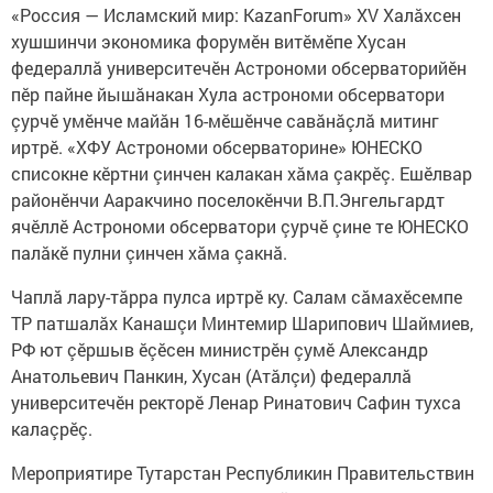
«Россия — Исламский мир: KazanForum» XV Халăхсен
хушшинчи экономика форумӗн витӗмӗпе Хусан
федераллă университечӗн Астрономи обсерваторийӗн
пӗр пайне йышăнакан Хула астрономи обсерватори
çурчӗ умӗнче майăн 16-мӗшӗнче савăнăçлă митинг
иртрӗ. «ХФУ Астрономи обсерваторине» ЮНЕСКО
списокне кӗртни çинчен калакан хăма çакрӗç. Ешӗлвар
районӗнчи Ааракчино поселокӗнчи В.П.Энгельгардт
ячӗллӗ Астрономи обсерватори çурчӗ çине те ЮНЕСКО
палăкӗ пулни çинчен хăма çакнă.
Чаплă лару-тăрра пулса иртрӗ ку. Салам сăмахӗсемпе
ТР патшалăх Канашçи Минтемир Шарипович Шаймиев,
РФ ют çӗршыв ӗçӗсен министрӗн çумӗ Александр
Анатольевич Панкин, Хусан (Атăлçи) федераллă
университечӗн ректорӗ Ленар Ринатович Сафин тухса
калаçрӗç.
Мероприятире Тутарстан Республикин Правительствин