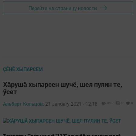
Перейти на страницу новости
ÇӖНӖ ХЫПАРСЕМ
Хӑрушӑ хыпарсен шучӗ, шел пулин те,
ӳсет
Альберт Кольцов,
21 January 2021 - 12:18
867
0
0
Тутарстан Президенчӗ "112" службӑна коммуналлӑ