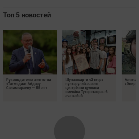
Топ 5 новостей
Руководителю агентства
Шупашкарти «Эткер»
Алекса
«Татмедиа» Айдару
пултаруллă ачасен
«Эпир ç
Салимгараеву — 55 лет
центрӗнчи çуллахи
сменăна Тутарстанран 6
ача кайнă