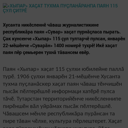
Хусанта никӗсленнӗ чăваш журналистикине
республикăра паян «Сувар» хаçат пурнăçласа пырать.
Çак кунсенче «Хыпар» 115 çул тултарчӗ пулсан, январӗн
22-мӗшӗнче «Суварăн» 1400 номерӗ тухрӗ! Икӗ хаçат
паян пӗр çемьерен тухнă тăвансем евӗр.
Паян «Хыпар» хаçат 115 çулхи юбилейне паллă
турӗ. 1906 çулхи январӗн 21-мӗшӗнче Хусанта
тухма пуçланăскер хаçат паян чăваш тӗнчишӗн
пысăк пӗлтерӗшлӗ информаци хатӗрӗ пулса
тăчӗ. Тутарстан территорийӗнче никӗсленнипе
пирӗншӗн вăл уйрăмах пысăк пӗлтерӗшлӗ.
Чăвашсем мӗнле республикăра пурăнсан та
пире тăван чӗлхе, культура пӗрлештерет. Хаçат