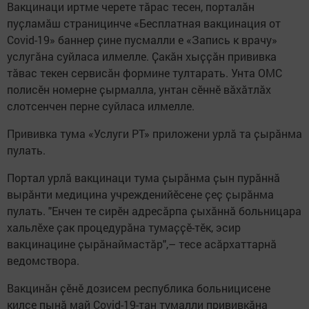
Вакцинаци иртме черете тӑрас тесен, порталӑн
пуҫламӑш страницинче «Бесплатная вакцинация от
Covid-19» баннер ҫине пусмалли е «Запись к врачу»
услугӑна суйласа илмелле. Ҫакӑн хыҫҫӑн прививка
тӑвас текен сервисӑн формине тултарать. Унта ОМС
полисӗн номерне ҫырмалла, унтан сӗннӗ вӑхӑтлӑх
слотсенчен перне суйласа илмелле.
Прививка тума «Услуги РТ» приложени урлӑ та ҫырӑнма
пулать.
Портал урлӑ вакцинаци тума ҫырӑнма ҫын пурӑннӑ
вырӑнти медицина учрежденийӗсене ҫеҫ ҫырӑнма
пулать. "Енчен те сирӗн адресӑрпа ҫыхӑннӑ больницара
хальлӗхе ҫак процедурӑна тумаҫҫӗ-тӗк, эсир
вакцинацине ҫырӑнаймастӑр",– тесе асӑрхаттарнӑ
ведомствора.
Вакцинӑн ҫӗнӗ дозисем республика больницисене
килсе пынӑ май Covid-19-тан тумалли прививкӑна