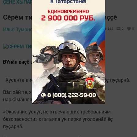
ÇӖНӖ ХЫПАРСЕМ
Сӗрӗм тивнӗшӗн амӑшне айӑплаҫҫӗ
Илья Туманов,
21 January 2021 - 12:37
880
0
0
ВУнӑн виҫӗ ывӑлӗ те вилме пултарнӑ
Хусанта виҫӗ ача амӑшӗ пирки уголовнӑй ӗҫ пуҫарнӑ.
Вӑл хӑй те, хӑйӗн виҫӗ ачине те сӗрӗмпе
наркӑмӑшлантарнӑ.
«Оказание услуг, не отвечающих требованиям
безопасности» статьяпа ун пирки уголовнӑй ӗҫ
пуҫарнӑ.