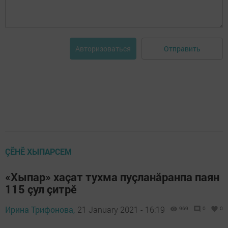
Отправить
Авторизоваться
ÇӖНӖ ХЫПАРСЕМ
«Хыпар» хаçат тухма пуçланăранпа паян
115 çул çитрӗ
Ирина Трифонова,
21 January 2021 - 16:19
969
0
0