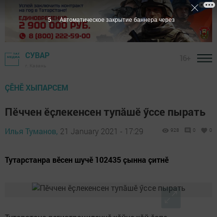
4
Автоматическое закрытие баннера через
СУВАР
16+
г. Казань
ÇӖНӖ ХЫПАРСЕМ
Пӗччен ӗҫлекенсен тупӑшӗ ӳссе пырать
Илья Туманов,
21 January 2021 - 17:29
928
0
0
Тутарстанра вӗсен шучӗ 102435 ҫынна ҫитнӗ