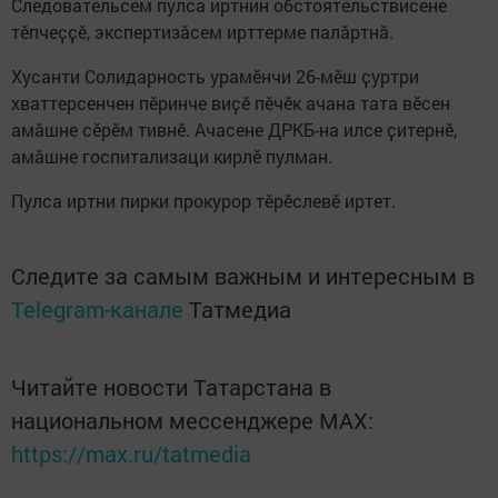
Следовательсем пулса иртнин обстоятельствисене
тӗпчеҫҫӗ, экспертизӑсем ирттерме палӑртнӑ.
Хусанти Солидарность урамӗнчи 26-мӗш ҫуртри
хваттерсенчен пӗринче виҫӗ пӗчӗк ачана тата вӗсен
амӑшне сӗрӗм тивнӗ. Ачасене ДРКБ-на илсе ҫитернӗ,
амӑшне госпитализаци кирлӗ пулман.
Пулса иртни пирки прокурор тӗрӗслевӗ иртет.
Следите за самым важным и интересным в
Telegram-канале
Татмедиа
Читайте новости Татарстана в
национальном мессенджере MАХ:
https://max.ru/tatmedia