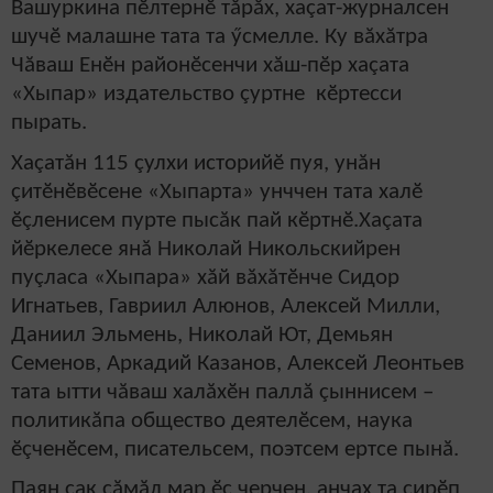
Вашуркина пӗлтернӗ тăрăх, хаçат-журналсен
шучӗ малашне тата та ӳсмелле. Ку вăхăтра
Чăваш Енӗн районӗсенчи хăш-пӗр хаçата
«Хыпар» издательство çуртне кӗртесси
пырать.
Хаçатăн 115 çулхи историйӗ пуя, унăн
çитӗнӗвӗсене «Хыпарта» унччен тата халӗ
ӗçленисем пурте пысăк пай кӗртнӗ.Хаçата
йӗркелесе янă Николай Никольскийрен
пуçласа «Хыпара» хăй вăхăтӗнче Сидор
Игнатьев, Гавриил Алюнов, Алексей Милли,
Даниил Эльмень, Николай Ют, Демьян
Семенов, Аркадий Казанов, Алексей Леонтьев
тата ытти чăваш халăхӗн паллă çыннисем –
политикăпа общество деятелӗсем, наука
ӗçченӗсем, писательсем, поэтсем ертсе пынă.
Паян çак çăмăл мар ӗç черчен, анчах та çирӗп