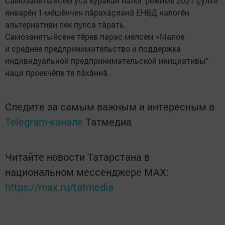
Самозанятыйсем усӑ куракан налог режимӗ 2021 ҫулхи
январӗн 1-мӗшӗнчен пӑрахӑҫланӑ ЕНВД налогӗн
альтернативи пек пулса тӑрать.
Самозанятыйсене тӗрев парас мелсем «Малое
и среднее предпринимательство и поддержка
индивидуальной предпринимательской инициативы"
наци проекчӗпе те пӑхӑннӑ.
Следите за самым важным и интересным в
Telegram-канале
Татмедиа
Читайте новости Татарстана в
национальном мессенджере MАХ:
https://max.ru/tatmedia