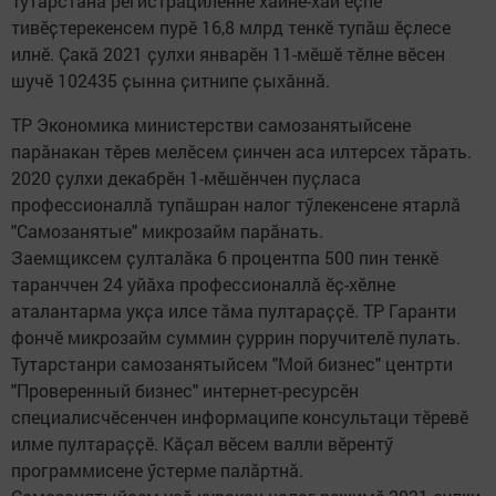
Тутарстана регистрациленнӗ хӑйне-хӑй ӗҫпе
тивӗҫтерекенсем пурӗ 16,8 млрд тенкӗ тупӑш ӗҫлесе
илнӗ. Ҫакӑ 2021 ҫулхи январӗн 11-мӗшӗ тӗлне вӗсен
шучӗ 102435 ҫынна ҫитнипе ҫыхӑннӑ.
ТР Экономика министерстви самозанятыйсене
парӑнакан тӗрев мелӗсем ҫинчен аса илтерсех тӑрать.
2020 ҫулхи декабрӗн 1-мӗшӗнчен пуҫласа
профессионаллӑ тупӑшран налог тӳлекенсене ятарлӑ
"Самозанятые" микрозайм парӑнать.
Заемщиксем ҫулталӑка 6 процентпа 500 пин тенкӗ
таранччен 24 уйӑха профессионаллӑ ӗҫ-хӗлне
аталантарма укҫа илсе тӑма пултараҫҫӗ. ТР Гаранти
фончӗ микрозайм суммин ҫуррин поручителӗ пулать.
Тутарстанри самозанятыйсем "Мой бизнес" центрти
"Проверенный бизнес" интернет-ресурсӗн
специалисчӗсенчен информаципе консультаци тӗревӗ
илме пултараҫҫӗ. Кӑҫал вӗсем валли вӗрентӳ
программисене ӳстерме палӑртнӑ.