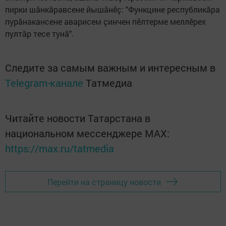
пирки шӑнкӑравсене йышӑнӗҫ: "Функцине республикӑра
пурӑнакансене аварисем ҫинчен пӗлтерме меллӗрех
пултӑр тесе тунӑ".
Следите за самым важным и интересным в
Telegram-канале
Татмедиа
Читайте новости Татарстана в
национальном мессенджере MАХ:
https://max.ru/tatmedia
Перейти на страницу новости