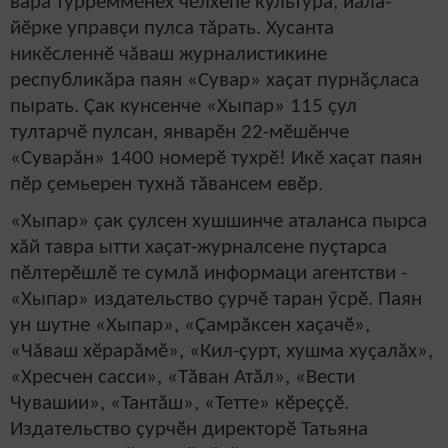
вара тӳрреммӗнех чӗлхепе культура, йăла-
йӗрке управçи пулса тăрать. Хусанта
никӗсленнӗ чăваш журналистикине
республикăра паян «Сувар» хаçат пурнăçласа
пырать. Çак кунсенче «Хыпар» 115 çул
тултарчӗ пулсан, январӗн 22-мӗшӗнче
«Суварăн» 1400 номерӗ тухрӗ! Икӗ хаçат паян
пӗр çемьерен тухнă тăвансем евӗр.
«Хыпар» çак çулсен хушшинче аталанса пырса
хăй тавра ытти хаçат-журналсене пуçтарса
пӗлтерӗшлӗ те сумлă информаци агентстви -
«Хыпар» издательство çурчӗ таран ӳсрӗ. Паян
ун шутне «Хыпар», «Çамрăксен хаçачӗ»,
«Чăваш хӗрарăмӗ», «Кил-çурт, хушма хуçалăх»,
«Хресчен сасси», «Тăван Атăл», «Вести
Чувашии», «Тантăш», «Тетте» кӗреççӗ.
Издательство çурчӗн директорӗ Татьяна