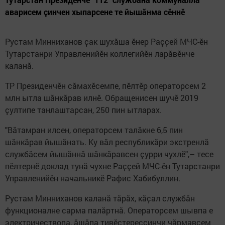
аварисем ҫинчен хыпарсене те йышӑнма сӗннӗ
Рустам Минниханов ҫак шухӑша ӗнер Раҫҫей МЧС-ӗн
Тутарстанри Управленийӗн коллегийӗн ларӑвӗнче
каланӑ.
ТР Президенчӗн сӑмахӗсемпе, пӗлтӗр операторсем 2
млн ытла шӑнкӑрав илнӗ. Обращенисен шучӗ 2019
ҫултипе танлаштарсан, 250 пин ытларах.
"Вӑтамран илсен, операторсем талӑкне 6,5 пин
шӑнкӑрав йышӑнать. Ку вӑл республикӑри экстренлӑ
службӑсем йышӑннӑ шӑнкӑравсен ҫурри чухлӗ",– тесе
пӗлтернӗ доклад тунӑ чухне Раҫҫей МЧС-ӗн Тутарстанри
Управленийӗн начальникӗ Рафис Хабибуллин.
Рустам Минниханов каланӑ тӑрӑх, кӑҫал службӑн
функционалне сарма палӑртнӑ. Операторсем шывпа е
электричествопа, ӑшӑпа тивӗҫтерессинчи чӑрмавсем