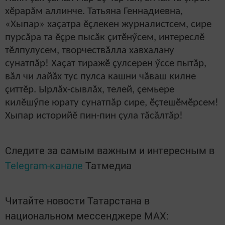
хӗрарăм аллинче. Татьяна Геннадиевна,
«Хыпар» хаçатра ӗçлекен журналистсем, сире
пурсăра та ӗçре пысăк çитӗнӳсем, интереслӗ
тӗлпулусем, творчествăлла хавхалану
сунатпăр! Хаçат тиражӗ çулсерен ӳссе пытăр,
вăл чи лайăх тус пулса кашни чăваш килне
çиттӗр. Ырлăх-сывлăх, телей, çемьере
килӗшӳпе юрату сунатпăр сире, ӗçтешӗмӗрсем!
Хыпар историйӗ пин-пин çула тăсăлтăр!
Следите за самым важным и интересным в
Telegram-канале
Татмедиа
Читайте новости Татарстана в
национальном мессенджере MАХ: