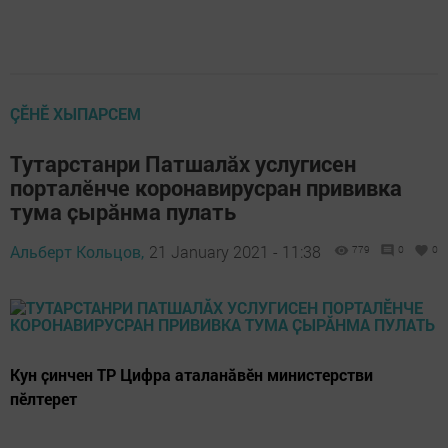
ÇӖНӖ ХЫПАРСЕМ
Тутарстанри Патшалӑх услугисен
порталӗнче коронавирусран прививка
тума ҫырӑнма пулать
Альберт Кольцов,
21 January 2021 - 11:38
779
0
0
Кун ҫинчен ТР Цифра аталанӑвӗн министерстви
пӗлтерет