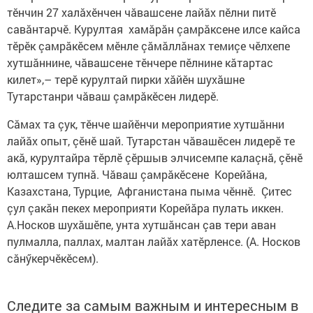
тӗнчин 27 халăхӗнчен чăвашсене лайăх пӗлни питӗ
савăнтарчӗ. Курултая хамăрăн çамрăксене илсе кайса
тӗрӗк çамрăкӗсем мӗнле çăмăллăнах темиçе чӗлхепе
хутшăннине, чăвашсене тӗнчере пӗлнине кăтартас
килет»,– терӗ курултай пирки хăйӗн шухăшне
Тутарстанри чăваш çамрăкӗсен лидерӗ.
Сăмах та çук, тӗнче шайӗнчи мероприятие хутшăнни
лайăх опыт, çӗнӗ шай. Тутарстан чăвашӗсен лидерӗ те
акă, курултайра тӗрлӗ çӗршыв элчисемпе калаçнă, çӗнӗ
юлташсем тупнă. Чăваш çамрăкӗсене Корейăна,
Казахстана, Турцие, Афганистана пыма чӗннӗ. Çитес
çул çакăн пекех мероприяти Корейăра пулать иккен.
А.Носков шухăшӗпе, унта хутшăнсан çав тери аван
пулмалла, паллах, малтан лайăх хатӗрленсе. (А. Носков
сăнӳкерчӗкӗсем).
Следите за самым важным и интересным в