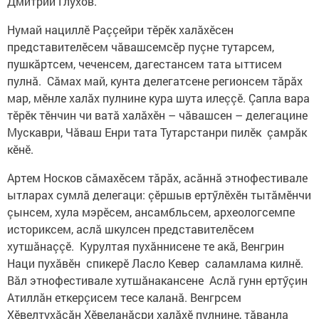
Дмитрий Глухов.
Нумай нациллӗ Раççейри тӗрӗк халăхӗсен
представителӗсем чăвашсемсӗр пуçне тутарсем,
пушкăртсем, чеченсем, дагестансем тата ыттисем
пулнă. Сăмах май, кунта делегатсене регионсем тăрăх
мар, мӗнле халăх пулнине кура шута илеççӗ. Çапла вара
тӗрӗк тӗнчин чи ватă халăхӗн – чăвашсен – делегацине
Мускаври, Чăваш Енри тата Тутарстанри пилӗк çамрăк
кӗнӗ.
Артем Носков сăмахӗсем тăрăх, асăннă этнофестивале
ытларах сумлă делегаци: çӗршыв ертӳлӗхӗн тытăмӗнчи
çынсем, хула мэрӗсем, ансамбльсем, археологсемпе
историксем, аслă шкулсен представителӗсем
хутшăнаççӗ. Курултая пухăннисене те акă, Венгрин
Наци пухăвӗн спикерӗ Ласло Кевер саламлама килнӗ.
Вăл этнофестивале хутшăнакансене Аслă гунн ертӳçин
Атиллăн еткерçисем тесе каланă. Венгрсем
Хӗвелтухăçăн Хӗвеланăçри халăхӗ пулнине, тăванла