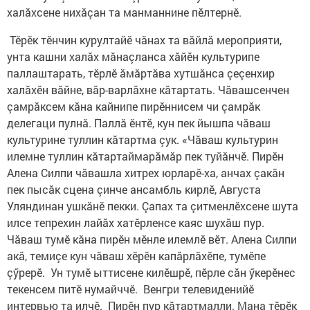
халăхсене нихăçан та манманнине пӗлтернӗ.
Тӗрӗк тӗнчин курултайӗ чăнах та вăйлă мероприяти,
унта кашни халăх мăнаçланса хăйӗн культурипе
паллаштарать, тӗрлӗ ăмăртăва хутшăнса çеçенхир
халăхӗн вăйне, вăр-варлăхне кăтартать. Чăвашсенчен
çамрăксем кăна кайнипе пирӗннисем чи çамрăк
делегаци пулнă. Паллă ӗнтӗ, кун пек йышпа чăваш
культурине туллин кăтартма çук. «Чăваш культурин
илемне туллин кăтартаймарăмăр пек туйăнчӗ. Пирӗн
Алена Силпи чăвашла хитрех юрларӗ-ха, анчах çакăн
пек пысăк сцена çинче ансамбль кирлӗ, Августа
Уляндинан ушкăнӗ пекки. Çапах та çитменлӗхсене шута
илсе тепрехин лайăх хатӗрленсе каяс шухăш пур.
Чăваш тумӗ кăна пирӗн мӗнле илемлӗ вӗт. Алена Силпи
акă, темиçе кун чăваш хӗрӗн капăрлăхӗпе, тумӗпе
çӳрерӗ. Ун тумӗ ыттисене килӗшрӗ, пӗрле сăн ӳкерӗнес
текенсем питӗ нумайччӗ. Венгри телевиденийӗ
интервью та илчӗ. Пирӗн пур кăтартмалли. Мана тӗрӗк