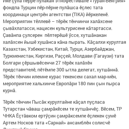
Икӗ çула пӗрре пулакан этнофестивале «Туран-Венгрия»
фондпа Турцин пӗр-пӗрне пулăшса ӗçлес тата
координаци центрӗн агентстви (TIKA) йӗркеленӗ.
Мероприятин тӗллевӗ – тӗрӗк тӗнчинчи халăхсене
çывăхлатасси, нацисен культурисене кăтартасси.
Çавăнпа çулсерен пӗлтерӗшӗ ӳссе, хутшăнакан
халăхсен йышӗ хушăнса кăна пырать. Кăçалхи курултая
Казахстан, Узбекистан, Китай, Турци, Азербайджан,
Туркменистан, Киргизи, Раççей, Молдави (Гагаузи) тата
Болгари çӗршывӗсенчи 27 тӗрӗк халăхӗн
представителӗ, пӗтӗмпе 300 ытла делегат, хутшăннă.
Тӗрӗк тӗнчин илемне курас текенсем сахал мар-мӗн,
мероприятие хальхинче Европăри 180 пин çын пырса
курнă.
Тӗрӗк тӗнчин Пысăк курултайне кăçал пуçласа
Тутарстан чăваш çамрăкӗсем те хутшăнчӗç. Вӗсем, ТР
ЧНКА Ӗçтăвком ертӳçин çамрăксемпе ӗçлекен çумӗ
Артем Носков тата «Сарнай» ансамблӗн солисчӗ