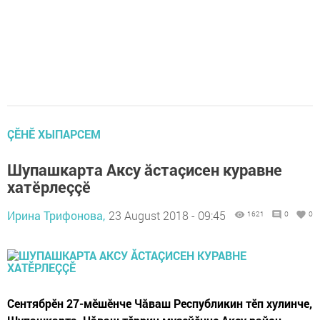
ÇӖНӖ ХЫПАРСЕМ
Шупашкарта Аксу ăстаçисен куравне
хатӗрлеççӗ
Ирина Трифонова,
23 August 2018 - 09:45
1621
0
0
Сентябрӗн 27-мӗшӗнче Чăваш Республикин тӗп хулинче,