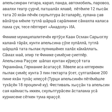
апельсинран гитара, карап, панда, автомобиль, паровоз,
авалхи театр çурчӗ, патшалăх ялавӗ, пӗтӗмпе 12 пысăк
тата 20 яхăн пӗчӗк скульптура ăсталарӗç, хулана çав
вăхăтра мӗнле тутлă шăршă сарăлнине сăмахпа каласа
пама çук, тесе пӗлтерет «Анадолу» ИА.
Финике муниципалитечӗн ертӳçи Каан Осман Сарыоглу
каланă тăрăх, кунти апельсина çӳхе хупăллă, тутлă
шăршлă тата пылак пулнишӗнех халăх кăмăллать.
Сăмах май, эпир те Финике çимӗçне çиетпӗр.
Апельсина Раççее шăпах кунтан кӳреççӗ тата
Украинăна, Германие ăсатаççӗ. Хӗвеле аса илтерекен
пылак çимӗç кунта 3 пин гектарта ӳсет, çулталăкне 200
пине яхăн тухăç илеççӗ (Турци апельсинӗн пӗтӗмӗшле
тухăçӗн 18 проценчӗ ку). Фестиваль хыççăн та апельсин
сая каймасть иккен, скульптурăсем ăсталама усă
курнисене сӗткен тума яраççӗ.