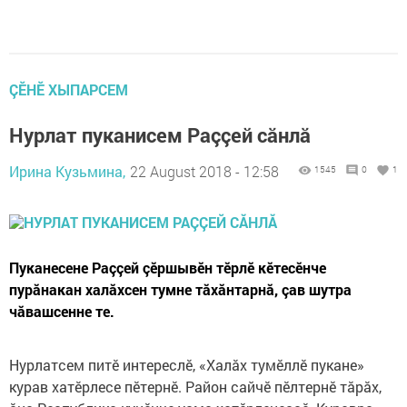
ÇӖНӖ ХЫПАРСЕМ
Нурлат пуканисем Раççей сăнлă
Ирина Кузьмина,
22 August 2018 - 12:58
1545
0
1
Пуканесене Раççей çӗршывӗн тӗрлӗ кӗтесӗнче
пурăнакан халăхсен тумне тăхăнтарнă, çав шутра
чăвашсенне те.
Нурлатсем питӗ интереслӗ, «Халăх тумӗллӗ пукане»
курав хатӗрлесе пӗтернӗ. Район сайчӗ пӗлтернӗ тăрăх,