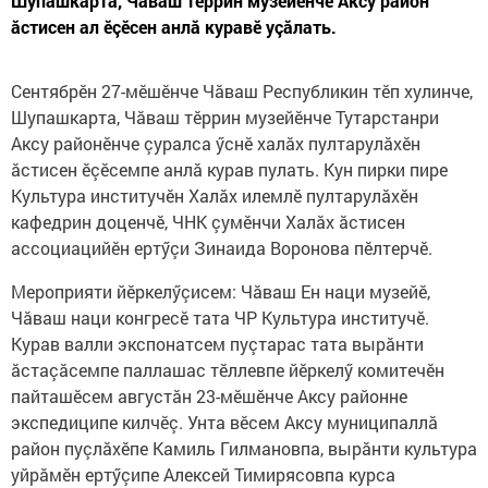
Шупашкарта, Чăваш тӗррин музейӗнче Аксу район
ăстисен ал ӗçӗсен анлă куравӗ уçăлать.
Сентябрӗн 27-мӗшӗнче Чăваш Республикин тӗп хулинче,
Шупашкарта, Чăваш тӗррин музейӗнче Тутарстанри
Аксу районӗнче çуралса ӳснӗ халăх пултарулăхӗн
ăстисен ӗçӗсемпе анлă курав пулать. Кун пирки пире
Культура институчӗн Халăх илемлӗ пултарулăхӗн
кафедрин доценчӗ, ЧНК çумӗнчи Халăх ăстисен
ассоциацийӗн ертӳçи Зинаида Воронова пӗлтерчӗ.
Мероприяти йӗркелӳçисем: Чăваш Ен наци музейӗ,
Чăваш наци конгресӗ тата ЧР Культура институчӗ.
Курав валли экспонатсем пуçтарас тата вырăнти
ăстаçăсемпе паллашас тӗллевпе йӗркелӳ комитечӗн
пайташӗсем августăн 23-мӗшӗнче Аксу районне
экспедиципе килчӗç. Унта вӗсем Аксу муниципаллă
район пуçлăхӗпе Камиль Гилмановпа, вырăнти культура
уйрăмӗн ертӳçипе Алексей Тимирясовпа курса