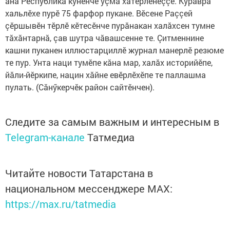
ăна Республика кунӗнче уçма хатӗрленеççӗ. Куравра
хальлӗхе пурӗ 75 фарфор пукане. Вӗсене Раççей
çӗршывӗн тӗрлӗ кӗтесӗнче пурăнакан халăхсен тумне
тăхăнтарнă, çав шутра чăвашсенне те. Çитменнине
кашни пуканен иллюстарциллӗ журнал манерлӗ резюме
те пур. Унта наци тумӗпе кăна мар, халăх историйӗпе,
йăли-йӗркипе, нацин хăйне евӗрлӗхӗпе те паллашма
пулать. (Сăнӳкерчӗк район сайтӗнчен).
Следите за самым важным и интересным в
Telegram-канале
Татмедиа
Читайте новости Татарстана в
национальном мессенджере MАХ:
https://max.ru/tatmedia