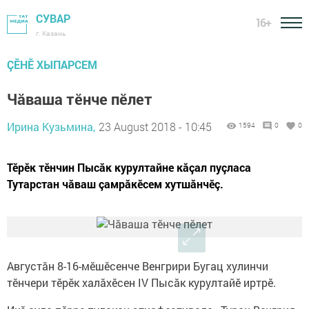
СУВАР
16+
г. Казань
ÇӖНӖ ХЫПАРСЕМ
Чăваша тӗнче пӗлет
Ирина Кузьмина,
23 August 2018 - 10:45
1594
0
0
Тӗрӗк тӗнчин Пысăк курултайне кăçал пуçласа
Тутарстан чăваш çамрăкӗсем хутшăнчӗç.
Августăн 8-16-мӗшӗсенче Венгрири Бугац хулинчи
тӗнчери тӗрӗк халăхӗсен IV Пысăк курултайӗ иртрӗ.