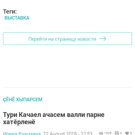
Теги:
ВЫСТАВКА
Перейти на страницу новости
ÇӖНӖ ХЫПАРСЕМ
Тури Качаел ачасем валли парне
хатӗрленӗ
Ирина Кузьмина,
22 August 2018 - 12:53
1505
0
0