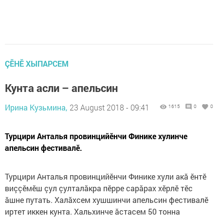
ÇӖНӖ ХЫПАРСЕМ
Кунта асли – апельсин
Ирина Кузьмина,
23 August 2018 - 09:41
1615
0
0
Турцири Анталья провинцийӗнчи Финике хулинче
апельсин фестивалӗ.
Турцири Анталья провинцийӗнчи Финике хули акă ӗнтӗ
виççӗмӗш çул çулталăкра пӗрре сарăрах хӗрлӗ тӗс
ăшне путать. Халăхсем хушшинчи апельсин фестивалӗ
иртет иккен кунта. Хальхинче ăстасем 50 тонна