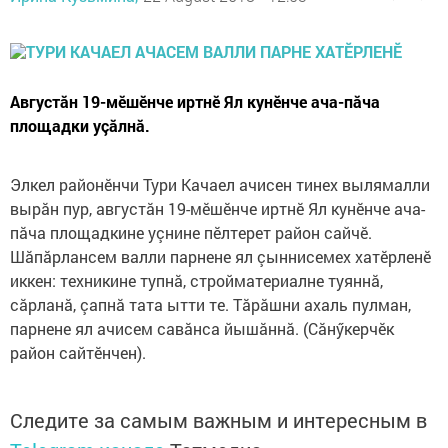
Августăн 19-мӗшӗнче иртнӗ Ял кунӗнче ача-пăча
площадки уçăлнă.
Элкел районӗнчи Тури Качаел ачисен тинех вылямалли
вырăн пур, августăн 19-мӗшӗнче иртнӗ Ял кунӗнче ача-
пăча площадкине уçнине пӗлтерет район сайчӗ.
Шăпăрлансем валли парнене ял çыннисемех хатӗрленӗ
иккен: техникине тупнă, стройматериалне туяннă,
сăрланă, çапнă тата ытти те. Тăрăшни ахаль пулман,
парнене ял ачисем савăнса йышăннă. (Сăнӳкерчӗк
район сайтӗнчен).
Следите за самым важным и интересным в