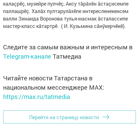
калаçрӗç, музейре пулчӗç, Аксу тăрăхӗн ăстаçисемпе
паллашрӗç. Халăх пултарулăхӗпе интересленекенсем
валли Зинаида Воронова тухья-масмак ăсталассипе
мастер-класс кăтартрӗ. ( И. Кузьмина сăнӳкерчӗкӗ).
Следите за самым важным и интересным в
Telegram-канале
Татмедиа
Читайте новости Татарстана в
национальном мессенджере MАХ:
https://max.ru/tatmedia
Перейти на страницу новости