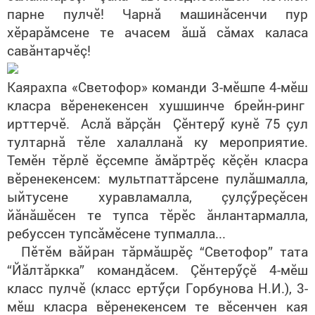
парне пулчĕ! Чарнă машинăсенчи пур
хĕрарăмсене те ачасем ăшă сăмах каласа
савăнтарчĕç!
Каярахпа «Светофор» команди 3-мĕшпе 4-мĕш
класра вĕренекенсен хушшинче брейн-ринг
ирттерчĕ. Аслă вăрçăн Çĕнтерӳ кунĕ 75 çул
тултарнă
тӗле
халалланă ку мероприятие.
Темĕн тĕрлĕ ĕçсемпе ăмăртрĕç кĕçĕн класра
вĕренекенсем: мультпаттăрсене пулăшмалла,
ыйтусене хуравламалла, çулçӳреçĕсен
йăнăшĕсен те тупса тĕрĕс ăнлантармалла,
ребуссен тупсăмĕсене тупмалла...
Пĕтĕм вăйран тăрмăшрĕç “Светофор” тата
“Йăлтăркка” командăсем. Çĕнтерӳçĕ 4-мĕш
класс пулчĕ
(
класс ертӳçи Горбунова Н.И.
),
3-
мĕш класра вĕренекенсем те вĕсенчен кая