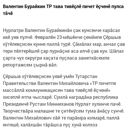
Валентин Бурайкин ТР тава тивӗҫлӗ пичет ӗҫченӗ пулса
тӑчӗ
Нурлатри Валентин Бурайкинăн çак кунсенче харăсах
икӗ уяв пулчӗ.​ Февралӗн 23-мӗшӗнче çемйипе Çӗршыв
хӳтӗлевçисен кунне паллă турӗ. Çăмăлах мар, анчах çав
тери пӗлтерӗшлӗ çар пурнăçне аса илчӗ çав кун. Шăпах
çарта чух округри хаçата пуçласа заметкăсемпе
репортажсем çырнă вăл.
Çӗршыв хӳтӗлевçисен уявӗ умӗн Тутарстан
Правительстви Валентин Михайловича «ТР пичетпе
массăллă коммуникацисен тава тивӗçлӗ ӗçченӗ»
хисеплӗ ятпа чысларӗ. Сумлă наградăна республика
Президенчӗ Рустам Минниханов Нурлат хулинче пачӗ.
Творчествăра малашне те çитӗнӳсем тума ăнăçу сунчӗ.
Валентин Михайлович хăй те парăмра юлмарӗ, паллă
ентешӗ, халăхшăн тăрăшса пуç хунă колхоз