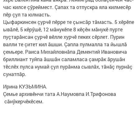
час килсе çӳреймест. Çапах та отпускра яла килмесӗр
пӗр çул та юлмасть.
Цыфаркинсен çурчӗ пӗрре те çынсăр тăмасть. 5 хӗрӗпе
ывăлӗ, 5 кӗрӳшӗ, 12 мăнукӗпе 8 кӗçӗн мăнукӗ пурте
пуçтарăнсан çурчӗ вӗлле хурчӗ пекех сӗрлет. Пурин
валли те çитет кил ăшши. Çапла пулмалла та йышлă
çемьере. Раиса Михайловнăпа Дементий Ивановича
бриллиант туйпа ăшшăн саламласа çамрăк ăрушăн
тӗслӗх пулса нумай çул пурăнма сывлăх, тăнăç пурнăç
сунатпăр.
Ирина КУЗЬМИНА.
Çемье архивӗнчи тата А.Наумовпа И.Трифонова
​ сăнӳкерчӗкӗсем.