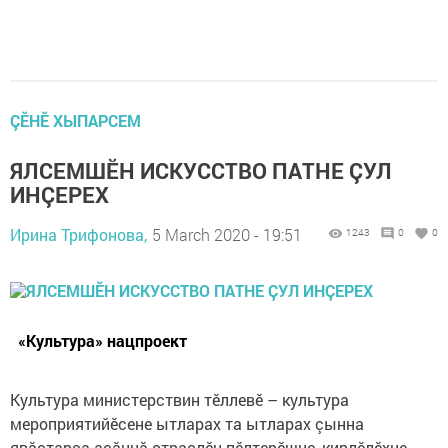
ÇӖНӖ ХЫПАРСЕМ
ЯЛСЕМШӖН ИСКУССТВО ПАТНЕ ÇУЛ
ИНÇЕРЕХ
Ирина Трифонова,
5 March 2020 - 19:51
1243
0
0
«Культура» нацпроект
Культура министерствин тӗллевӗ – культура
мероприятийӗсене ытларах та ытларах çынна
явăçтарса асăннă отраслӗн пӗлтерӗшне, кирлӗлӗхне