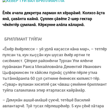
Ӗлӗк ачапа декретра ларман ял хӗрарăмӗ. Колхоз ăçта
янă, çавăнта кайнă. Çуллен çăвӗпе 2-шер гектар
чӗкӗнтӗр çумланă. Кӗркунне алăпа кăларнă.
БРИЛЛИАНТ ТУЙПА!
«Ӗмӗр ӗмӗрлесси – уй урлă каçасси кăна мар», – тетпӗр
пулсан та, кун хыççăн кун шусах ӗмӗр иртни те
сисӗнмест. Çӗпрел районӗнчи Турхан Упи ялӗнче
пурăнакан Раиса Михайловнăпа Дементий Иванович
Цыфаркинсен те хăйсем пурнăç çулӗпе пӗрле утма
тытăннăранпа 60 çул çитнине ӗненесех килмест-тӗр.
«Сувар» вулакан хисеплӗ çак чăваш çемйине бриллиант
туйпа саламлама эпир ятарласах кайрăмăр.
– Демукăн ашшӗ-амăшӗ çукчӗ, тетӗшӗ Василий
авлантарчӗ. Туй тусах пӗрлешрӗмӗр. 5 кун çӗнӗ хăтара