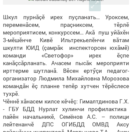
Шкул пурнăçĕ ирех пуçланать…
Уроксем,
переменăсем, праçниксем, тĕрлĕ
мероприятисем, конкурссем… Акă пуш уйăхĕн
3-мĕшĕнче Кивĕ Ильтрек
ь
ел
ӗнчи
вăтам
шкулти ЮИД (çамрăк инспекторсен юхăмĕ)
команди «Светофор» ирех ĕçпе
канăçсăрлана
ть
.
Ача
сем пысăк мероприяти
ирттерме шутланă.
Вӗ
сен ертӳçи педагог-
организатор Людмила Михайловна Морозова
командăн ĕç планне тепĕр хутчен тĕрĕслесе
тухрĕ.
Чĕннĕ хăнасем килсе кĕчĕç: Гималтдинова Г
.
Х
.
-
ГБУ БДД Нурлат хулинчи
профилактика
пайĕн начальникĕ
, Семёнов А.С.
–
полици
лейтенанчĕ ДПС ОГИБДД ОМВД Аксу
районĕнчи инспекторĕ, Мартынова Т.А. – Аксу