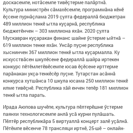
доскасемпе, нотăсемпе тивӗçтерме палăртнă.
Культура министрӗн сăмахӗсемпе, программăна кӗнӗ
ӗçсене пурнăçлама 2019 çулта федераллă бюджетран
489 миллион тенкӗ ытла куçарнă, республика
бюджетӗнчен – 303 миллиона яхăн. 2020 çулта
Мускавран куçаракан финанс шайне ӳстерме ыйтнă –
619 миллион тенке яхăн. Унсăр пуçне республика
хыснинчен 367 миллион тенкӗ ытла куçармалла. Ку
искусствăсен шкулӗсене федераллă шайра иртекен
конкурс пӗтӗмлетӗвӗсемпе юсав ӗçӗсене ирттерме
парăнакан укçа-тенкӗсӗр пуçне. Тутарстан асăннă
конкурса хутшăнса 10 шкула юсама 250 миллион тенкӗ
илме тивӗçнӗ. Республика хăй енчен тепӗр 181 миллион
тенкӗ ытла парать.
Ирада Аюпова шучӗпе, культура пӗлтерӗшне ӳстерме
паянхи технологисемпе анлă усă курни пулăшать.
Пӗлтӗр республикăра 5 виртуаллă концерт залӗ уçăлнă.
Пӗтӗмпе вӗсенче 78 трансляци иртнӗ, 25-шӗ – онлайн-