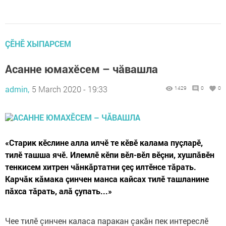
ÇӖНӖ ХЫПАРСЕМ
Асанне юмахӗсем – чӑвашла
admin,
5 March 2020 - 19:33
1429
0
0
«Старик кӗслине алла илчӗ те кӗвӗ калама пуçларӗ,
тилӗ ташша ячӗ. Илемлӗ кӗпи вӗл-вӗл вӗçни, хушпăвӗн
тенкисем хитрен чăнкăртатни çеç илтӗнсе тăрать.
Карчăк кăмака çинчен манса кайсах тилӗ ташланине
пăхса тăрать, алă çупать...»
Чее тилӗ çинчен каласа паракан çакăн пек интереслӗ