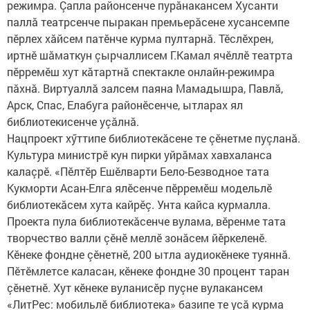
режимра. Çапла районсенче пурăнакансем Хусанти
паллă театрсенче пыракан премьерăсене хусансемпе
пӗрлех хăйсем патӗнче курма пултарнă. Тӗслӗхрен,
иртнӗ шăматкун çырчаллисем Г.Камал ячӗллӗ театрта
пӗрремӗш хут кăтартнă спектакле онлайн-режимра
пăхнă. Виртуаллă залсем паяна Мамадышра, Павлă,
Арск, Спас, Елабуга районӗсенче, ытларах ял
библиотекисенче уçăлнă. ​
Нацпроект хӳттипе библиотекăсене те çӗнетме пуçланă.
Культура министрӗ кун пирки уйрăмах хавхаланса
калаçрӗ. «Пӗлтӗр Ешӗлварти Бело-Безводное тата
Кукморти Асан-Елга ялӗсенче пӗрремӗш модельлӗ
библиотекăсем хута кайрӗç. Унта кайса курмалла.
Проекта пула библиотекăсенче вулама, вӗренме тата
творчество валли çӗнӗ меллӗ зонăсем йӗркеленӗ.
Кӗнеке фондне çӗнетнӗ, 200 ытла аудиокӗнеке туяннă.
Пӗтӗмлетсе каласан, кӗнеке фондне 30 процент таран
çӗнетнӗ. Хут кӗнеке вуланисӗр пуçне вулакансем
«ЛитРес: мобильлӗ библиотека» базипе те усă курма