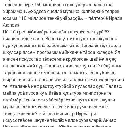
тӗллевпе пурӗ 150 миллион тенкӗ уйăрма палăртнă.
Уйрăммăн Аухадеев ячӗллӗ музыка колледжне тӗпрен
юсама 110 миллион тенкӗ уйăраççӗ», – пӗлтерчӗ Ирада
Аюпова.
Пӗлтӗр республикăри ача-пăча шкулӗсене пурӗ 63
пианино илсе панă. Вӗсен шутне искусство шкулӗсем
пур хуласемпе яллă районсем кӗнӗ. Паллă ӗнтӗ, ятарлă
шкулсăр ялсем программа айккинче тăрса юлаççӗ. Ял
ачисен искусство тӗсӗсемпе кружоксен шайӗнче çеç
паллашма май пур. Паллах, ачисене пур енлӗ пӗлӳ пама
тăрăшакан ашшӗ-амăшӗ ялта юлмасть. Республика,
вырăнти власть органӗсем ялта юлма тем пек илӗртсен
те. Аталаннă инфраструктурăсăр пуласлăх çук. Паллах,
майпа усă курса ку ыйтăва культура министрне те
патăмăр. Тен, ялсен хăйевӗрлӗхне шута илсе шкулти
музыка кабинечӗсене те кӗвӗ инструменчӗсемпе
тивӗçтермелле?​ Ыйтăва министр Нурлатри
искусствăсен шкулне тӗслӗхе илсе хуравларӗ. Анчах
Нурлат вăл хула, ял мар. «Кӗвӗ инструменчӗсемпе