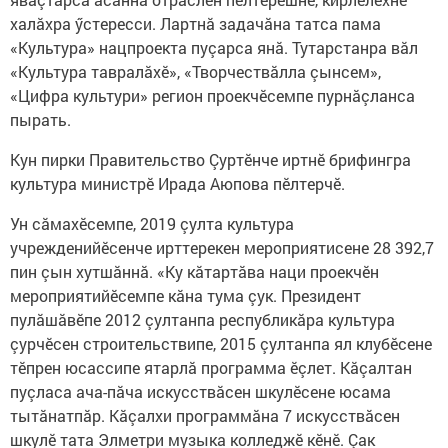
халăхра ӳстересси. Лартнă задачăна татса пама
«Культура» нацпроекта пуçарса янă. Тутарстанра вăл
«Культура тавралăхӗ», «Творчествăлла çынсем»,
«Цифра культури» регион проекчӗсемпе пурнăçланса
пырать.
Кун пирки Правительство Çуртӗнче иртнӗ брифингра
культура министрӗ Ирада Аюпова пӗлтерчӗ.
Ун сăмахӗсемпе, 2019 çулта культура
учрежденийӗсенче ирттерекен мероприятисене 28 392,7
пин çын хутшăннă. «Ку кăтартăва наци проекчӗн
мероприятийӗсемпе кăна тума çук. Президент
пулăшăвӗпе 2012 çултанпа республикăра культура
çурчӗсен строительствипе, 2015 çултанпа ял клубӗсене
тӗпрен юсассипе ятарлă программа ӗçлет. Кăçалтан
пуçласа ача-пăча искусствăсен шкулӗсене юсама
тытăнатпăр. Кăçалхи программăна 7 искусствăсен
шкулӗ тата Элметри музыка колледжӗ кӗнӗ. Çак