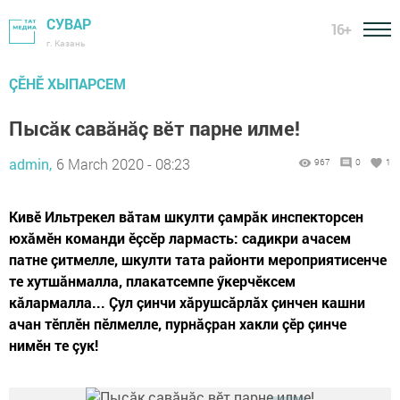
СУВАР
16+
г. Казань
ÇӖНӖ ХЫПАРСЕМ
Пысăк савăнăç вӗт парне илме!
admin,
6 March 2020 - 08:23
967
0
1
Кивĕ Ильтрекел вăтам шкулти çамрăк инспекторсен
юхăмĕн команди ĕçсĕр лармасть: садикри ачасем
патне çитмелле, шкулти тата районти мероприятисенче
те хутшăнмалла, плакатсемпе ӳкерчĕксем
кăлармалла... Çул çинчи хăрушсăрлăх çинчен кашни
ачан тĕплĕн пĕлмелле, пурнăçран хакли çĕр çинче
нимĕн те çук!