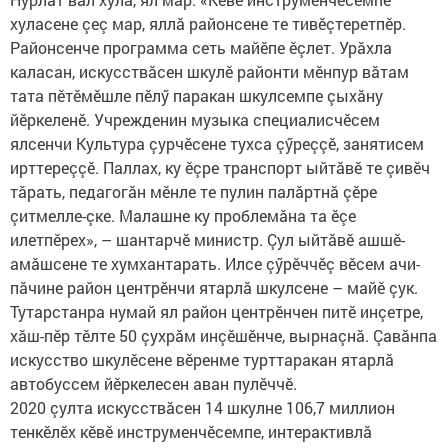
хуласене çеç мар, яллă районсене те тивӗçтеретпӗр.
Районсенче программа сеть майӗпе ӗçлет. Урăхла
каласан, искусствăсен шкулӗ районти мӗнпур вăтам
тата пӗтӗмӗшле пӗлӳ паракан шкулсемпе çыхăну
йӗркеленӗ. Учрежденин музыка специалисчӗсем
ялсенчи Культура çурчӗсене тухса çӳреççӗ, занятисем
ирттереççӗ. Паллах, ку ӗçре транспорт ыйтăвӗ те çивӗч
тăрать, педагогăн мӗнле те пулин палăртнă çӗре
çитмелле-çке. Малашне ку проблемăна та ӗçе
илетпӗрех», – шантарчӗ министр. Çул ыйтăвӗ ашшӗ-
амăшсене те хумхантарать. Илсе çӳрӗччӗç вӗсем ачи-
пăчине район центрӗнчи ятарлă шкулсене – майӗ çук.
Тутарстанра нумай ял район центрӗнчен питӗ инçетре,
хăш-пӗр тӗлте 50 çухрăм инçӗшӗнче, вырнаçнă. Çавăнпа
искусство шкулӗсене вӗренме турттаракан ятарлă
автобуссем йӗркелесен аван пулӗччӗ.
2020 çулта искусствăсен 14 шкулне 106,7 миллион
тенкӗлӗх кӗвӗ инструменчӗсемпе, интерактивлă