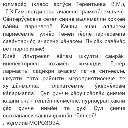
юлмарĕç
(
класс ертӳçи Терентьева В.М.
),
Г
.Х.Гимальтдинова
ачасене грамотăсем пачĕ.
Çĕнтерӳçĕсене сĕтел çинче вылямалли хоккей
вăй
йи
парнелерĕ. Кашни ачан аллисем
парнесемпе тулчĕç. Темĕн тĕрлĕ парнесемпе
савăнтарчĕç ачасене хăнасем. Пысăк савăнăç
вĕт парне илме!
Кивĕ Ильтрекел вăтам шкулти çамрăк
инспекторсен юхăмĕн команди ĕçсĕр
лармасть:
садикри
ачасем патне çитмелле,
шкулти тата районти мероприятисенче те
хутшăнмалла, плакатсемпе ӳкерчĕксем
кăлармалла...
Çул çинчи хăрушсăрлăх çинчен
кашни ачан тĕплĕн пĕлмелле, пурнăçран хакли
çĕр çинче нимĕн те çук! Çул çинче
сыхланасси-кашни çыннăн тĕллевĕ!
Людмила МОРОЗОВА.