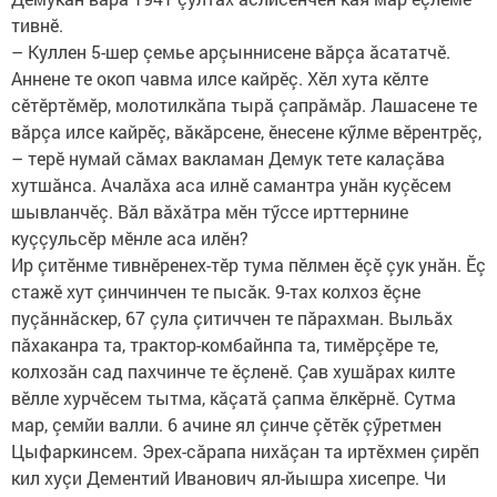
тивнӗ.
– Куллен 5-шер çемье арçыннисене вăрçа ăсататчӗ.
Аннене те окоп чавма илсе кайрӗç. Хӗл хута кӗлте
сӗтӗртӗмӗр, молотилкăпа тырă çапрăмăр. Лашасене те
вăрçа илсе кайрӗç, вăкăрсене, ӗнесене кӳлме вӗрентрӗç,
– терӗ нумай сăмах вакламан Демук тете калаçăва
хутшăнса. Ачалăха аса илнӗ самантра унăн куçӗсем
шывланчӗç. Вăл вăхăтра мӗн тӳссе ирттернине
куççульсӗр мӗнле аса илӗн?
Ир çитӗнме тивнӗренех-тӗр тума пӗлмен ӗçӗ çук унăн. Ӗç
стажӗ хут çинчинчен те пысăк. 9-тах колхоз ӗçне
пуçăннăскер, 67 çула çитиччен те пăрахман. Выльăх
пăхаканра та, трактор-комбайнпа та, тимӗрçӗре те,
колхозăн сад пахчинче те ӗçленӗ. Çав хушăрах килте
вӗлле хурчӗсем тытма, кăçатă çапма ӗлкӗрнӗ. Сутма
мар, çемйи валли. 6 ачине ял çинче çӗтӗк çӳретмен
Цыфаркинсем. Эрех-сăрапа нихăçан та иртӗхмен çирӗп
кил хуçи​ Дементий Иванович ял-йышра хисепре. Чи