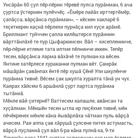
Унсăрăн 60 çул пӗр-пӗрин тӗревӗ пулса пурăнман, 6 ача
çуртса ӳстермен пулӗччӗç. «Ӗмӗре лайăх ирттертӗмӗр,
çапăçса, вăрçăнса пурăнман», – кӗскен хакларӗ 6
теçеткерен каçнă пӗрлехи пурнăçа кил хуçи арăмӗ. ​
Бриллиант туйччен çапла килӗштерсе пурăннин
вăрттăнлăхӗ те пур Цыфаркинсен. Вăл – хисепленинче,
пӗр-пӗрне итлеме тата илтме пӗлнинче иккен. Тепӗр
тесен, вăрçăнса ларма вăхăчӗ те пулман-ха вӗсен.
Янтине хатӗрлесе хураканни пулман вӗт. Çамрăк
мăшăрăн çавăнпах ӗнтӗ пӗр хушă Çӗнӗ Упи шкулӗнче
пурăнма тивнӗ. Вӗсем çак шкулта хуралта тăнă ун чух.
Каярах хăйсем 6 аршăнлă çурт лартса пурăнма
тытăннă.
Мӗнле вăй çитернӗ? Ваттисем калашле, авăнсан та
хуçăлман. Мӗншӗн тесен ытла ир пиçӗхме тивнӗ, мӗн
пӗчӗкренех мӗнле кăна йывăрлăха чăтман пуль вăрçă
ачисем. Рая аппа çав хăрушă çулсене питех астумасть,
вăрçă пуçланнă çул вăл 6-ра кăна пулнă-ха, 9-ти
Демукăн вара 1941 çултах аслисенчен кая мар ӗçлеме