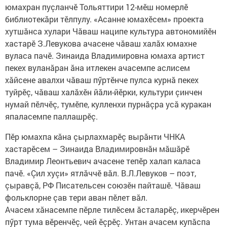
юмахран пуçланчӗ Тольяттири 12-мӗш номерлӗ
библиотекăри тӗлпулу. «Асанне юмахӗсем» проекта
хутшăнса хулари Чăваш наципе культура автономийӗн
хастарӗ З.Левукова ачасене чăваш халăх юмахне
вуласа пачӗ. Зинаида Владимировна юмаха артист
пекех вуланăран ăна итлекен ачасемпе аслисем
хăйсене авалхи чăваш пӳртӗнче пулса курнă пекех
туйрӗç, чăваш халăхӗн йăли-йӗрки, культури çинчен
нумай пӗлчӗç, тумӗпе, кулленхи пурнăçра усă куракан
япаласемпе паллашрӗç.
Пӗр юмахпа кăна çырлахмарӗç вырăнти ЧНКА
хастарӗсем – Зинаида Владимировнăн мăшăрӗ
Владимир Леонтьевич ачасене тепӗр халап каласа
пачӗ. «Çил хуçи» ятлăччӗ вăл. В.Л.Левуков – поэт,
çыравçă, РФ Писательсен союзӗн пайташӗ. Чăваш
фольклорне çав тери аван пӗлет​ вăл.
Ачасем хăнасемпе пӗрле тилӗсем ăсталарӗç, икерчӗрен
пӳрт тума вӗренчӗç, чей ӗçрӗç. Унтан ачасем купăспа