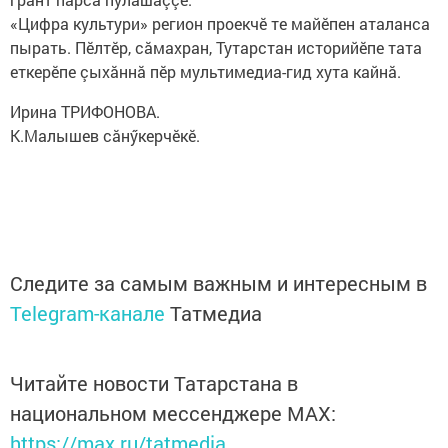
«Цифра культури» регион проекчӗ те майӗпен аталанса
пырать. Пӗлтӗр, сăмахран, Тутарстан историйӗпе тата
еткерӗпе çыхăннă пӗр мультимедиа-гид хута кайнă.
Ирина ТРИФОНОВА.
К.Малышев сăнӳкерчӗкӗ.
Следите за самым важным и интересным в
Telegram-канале
Татмедиа
Читайте новости Татарстана в
национальном мессенджере MАХ:
https://max.ru/tatmedia