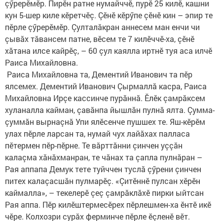
çӳрерӗмӗр. Пирӗн ратне нумайччӗ, пурӗ 25 килӗ, кашни
кун​ 5-шер киле кӗретчӗç. Çӗнӗ кӗрӳпе çӗнӗ кин – эпир те
пӗрле çӳрерӗмӗр. Çулталăкран​ аннесем ман енчи чи
çывăх тăвансем патне, вӗсем те 7 килӗччӗ-ха, çӗнӗ
хăтана илсе кайрӗç, – 60 çул каялла иртнӗ туя аса илчӗ
Раиса Михайловна.
​ Раиса Михайловна та,​ Дементий Иванович та пӗр
ялсемех. Дементий Иванович​ Çырмаллă касра, Раиса
Михайловна Ирçе кассинче пурăннă.​ Ӗлӗк çамрăксем
хуланалла кайман, çавăнпа​ йышлăн пулнă ялта. Çумма-
çуммăн вырнаçнă Упи ялӗсенче пушшех те. Яш-кӗрӗм
улах пӗрле ларсан та, нумай чух лайăхах палласа
пӗтермен пӗр-пӗрне.​ Те вăрттăнни çинчен уççăн
калаçма хăнăхманран, те чăнах та çапла пулнăран –​
Рая аппапа Демук тете туйччен туслă çӳрени çинчен
питех калаçасшăн пулмарӗç. «Çитӗннӗ пулсан хӗрӗн
каймалла», – текелерӗ çеç çамрăклăхӗ пирки ыйтсан
Рая аппа. Пӗр килӗштермесӗрех пӗрлешмен-ха ӗнтӗ икӗ
чӗре. Колхозри сурăх ферминче пӗрле ӗçленӗ вӗт.