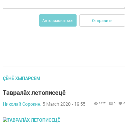
Отправить
Авторизоваться
ÇӖНӖ ХЫПАРСЕМ
Тавралӑх летописецӗ
Николай Сорокин,
5 March 2020 - 19:55
1427
0
0