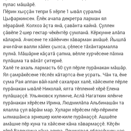
пулас мăшăрӗ.
Пӗрин хыççăн тепри 5 хӗрпе 1 ывăл çуралнă
Цыфаркинсен. Ӗлӗк ачапа декретра ларман ял
хӗрарăмӗ. Колхоз ăçта янă, çавăнта кайнă. Çуллен
çăвӗпе 2-шер гектар чӗкӗнтӗр çумланă. Кӗркунне алăпа
кăларнă. Ачисене те хăйӗнчен хăварман амăшӗ. Йышлă
ачи-пăчи валли хăйех çыхса, çӗлесе тăхăнтармалла
пулнă. Мăшăрне кăçатă çапма, вӗлле хурчӗсене пăхма
пулăшма та вăхăт çитернӗ.
Халӗ те ахаль лармасть 60 çул пӗрле пурăнакан мăшăр.
Ял çамрăкӗсене тӗслӗх кăтартса ӗне усрать. Чăн та, ӗне
сума Рая аппан вăй-халӗ сахалрах халӗ, хăйсемпе пӗрле
пурăнакан ывăлӗ Николай, ялта​ тӗпленнӗ​ хӗрӗ Елена
пулăшаççӗ. Ульяновск хулинче, Аслă Нагаткин ялӗнче
пурăнакан хӗрӗсем Ирина, Людмилăпа Альбинашăн та
ялалла çул вăрăм мар. Хулари хӗрӗсем пӗр-пӗринпе
ылмашăнса эрнешер киле-киле пурăнаççӗ. Ашшӗпе
амăшне пӗр куна та хăйсене кăна хăвармаççӗ. Кӗçӗн
хӗрӗ Валентина кăна аякра. Ленинград облаçӗнчен час-