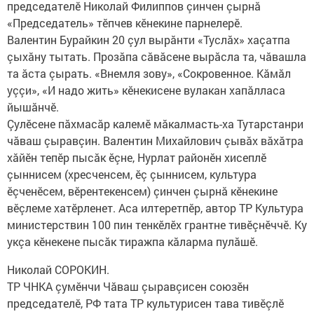
председателӗ Николай Филиппов çинчен çырнă
«Председатель» тӗпчев кӗнекине парнелерӗ.​ ​
Валентин Бурайкин 20 çул вырăнти «Туслăх» хаçатпа
çыхăну тытать. Прозăпа сăвăсене вырăсла та, чăвашла
та ăста çырать. «Внемля зову», «Сокровенное. Кăмăл
уççи», «И надо жить»​ кӗнекисене вулакан хапăлласа
йышăнчӗ.
Çулӗсене пăхмасăр калемӗ мăкалмасть-ха Тутарстанри
чăваш çыравçин.​ Валентин Михайлович çывăх вăхăтра
хăйӗн тепӗр пысăк ӗçне, Нурлат районӗн хисеплӗ
çыннисем (хресченсем, ӗç çыннисем, культура
ӗçченӗсем, вӗрентекенсем) çинчен çырнă кӗнекине
вӗçлеме хатӗрленет. Аса илтеретпӗр, автор ТР Культура
министерствин 100 пин тенкӗлӗх грантне тивӗçнӗччӗ. Ку
укçа кӗнекене пысăк тиражпа кăларма пулăшӗ.
Николай СОРОКИН.
ТР ЧНКА çумӗнчи Чăваш çыравçисен союзӗн
председателӗ, РФ тата ТР культурисен тава тивӗçлӗ