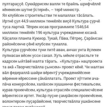
пултараççӗ. Суккăррисем валли те брайль шрифчӗллӗ
кӗнекесен шутне ӳстернӗ», – терӗ министр. ​
Ял клубӗсен строительстви те малаллах тăсăлать.
Иртнӗ çул 44,9 миллион тенкӗлӗх виçӗ Культура çурчӗ
туса лартнă. Тӗпрен юсав программипе 1546,54
миллион тенкӗлӗх 196 культура учрежденине юсанă.
Кăçалхи планпа Кукмор, Тукай, Пăва, Пӗтреç, Çарăмсан
районӗсенче çӗнӗ клубсем тумалла.
Культура çурчӗсем туни питӗ аван, анчах унта ӗçлекен
пулмасан вӗсен усси сахал. Хуть мӗнле отрасльте те
кадрсен ыйтăвӗ малта тăрать.​ ​ «Культура» нацпроекта
та акă «Творчествăлла çынсем» проект кӗнӗ. Чи малтан
вăл федераллă шайри вӗрентӳ учрежденийӗсене
вӗренме кӗрессине çăмăллатать. Проект хӳттипе ача-
пăча конкурсӗсем, халăхсен хушшинчи фестивальсем,
курав проекчӗсем, культура отраслӗн специалисчӗсене
вӗрентесси иртет. Унсăр пуçне çамрăксен проекчӗсене,
волонтерсен пуçарăвӗсене, творчествăлла ушкăнсене
грант парса пулăшаççӗ. ​