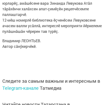
юрларӗç, амăшӗсене вара Зинаида Левукова Атăл
тăрăхӗнчи халăхсен апат-çимӗçӗн рецепчӗсемпе
паллаштарчӗ.
12-мӗш номерлӗ библиотека ӗçченӗсем Левуковсене
ачасем валли усăллă, интереслӗ мероприяти йӗркелеме
пулăшнăшăн чӗререн тав турӗç.
Владимир ЛЕОНТЬЕВ.
Автор сăнӳкерчӗкӗ.
Следите за самым важным и интересным в
Telegram-канале
Татмедиа
Читайте новости Татарстана в