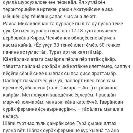
сумлă шурсухалсенчен пӗри вăл. Ял хутлăхӗн
территорийӗнче иртекен район Акатуйӗсенче акă
мӗншӗн çӗр тӗнӗлне çапас чыс ăна лекет.
Раиса Михайловнан та пурнăçӗ пыл та çу пулнă теме
çук. Çитмен пурнăçа пула вăл 17-18 тултаричченех
вербовкăпа Киров, Челябинск облаçӗсене вăрман
касма кайнă. «Ӗç укçи 30 тенкӗ илеттӗмӗр, 50 тенкех
панине астумастăп. Турат иртме каяттăмăр.
Кăнтăрлахи апата хамăрпа пӗрле пӗр татăк çăкăр,
тăватта пайланă сахăрăн икӗ катăкне илеттӗмӗр, саппун
вӗçӗпе сӗрнӗ сивӗ шывпах сыпса çисе яраттăмăр.
Паспорт памастчӗç ун чух, паспорт илес тесе хам
ирӗкпе Куйбышева (халӗ Самара – Авт.) стройкăна
кайрăм. Металлурги заводӗнче ӗçлерӗм. Ярасшăн
марччӗ, юлмарăм, мана ял кăна кирлӗччӗ. Таврăнсан
сурăх фермине ӗçе вырнаçрăм», – тăсăлать малалла
калаçу.
Шăпи туртнах пуль çамрăк хӗре, Турă çырни ялтах
пулнă вӗт. Шăпах сурăх ферминче куç хывнă та ăна