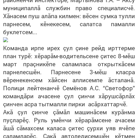
муниципал
лă
службин
право
специалисчĕ.
Хăнасем пуш алăпа килмен: вĕсен сумка тулли
парнесем, кĕнекесем, салатса памалли
буклетсем...
Команда ирпе ирех çул çине рейд ирттерме
план турĕ: хĕрарăм-водительсене çитес 8-мĕш
март праçникĕпе саламласа открыткăсем
парнелесшĕн. Парнесене 3-мĕш класра
вĕренекенсем хăйсен аллисемпе ăсталанă.
Полици лейтенанчĕ Семёнов А.С. “Светофор”
командăри ачасене çул çинчи хăрушсăрлăх
çинчен асра тытмалли
пирки
асăрхаттарчĕ.
Акă çул çинче çăмăл машинăсем курăнма
пуçларĕç. Руль умĕнчи хĕрарăмсене ачасем
ăшă сăмахсем каласа çитес çурхи уяв ячĕпе
саламларĕç. Çак
ă
автоледи
семшĕн кĕтмен