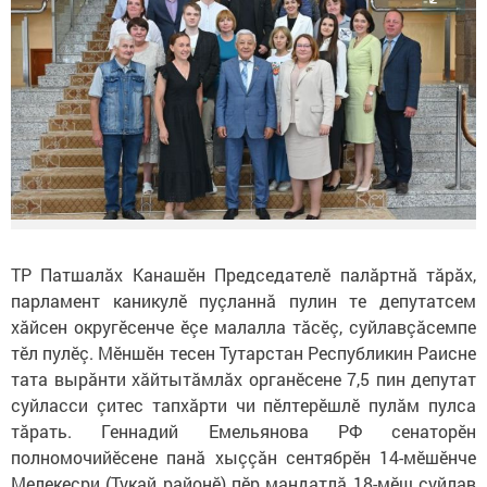
ТР Патшалăх Канашӗн Председателӗ палӑртнӑ тӑрӑх,
парламент каникулӗ пуçланнă пулин те депутатсем
хӑйсен округӗсенче ӗçе малалла тӑсӗç, суйлавçӑсемпе
тӗл пулӗç. Мӗншӗн тесен Тутарстан Республикин Раисне
тата вырӑнти хӑйтытӑмлӑх органӗсене 7,5 пин депутат
суйласси çитес тапхӑрти чи пӗлтерӗшлӗ пулӑм пулса
тӑрать. Геннадий Емельянова РФ сенаторӗн
полномочийӗсене панӑ хыççӑн сентябрӗн 14-мӗшӗнче
Мелекесри (Тукай районӗ) пӗр мандатлӑ 18-мӗш суйлав