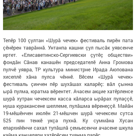
Тепӗр 100 çултан «Шурă чечек» фестиваль пирӗн пата
çӗнӗрен таврăннă. Унтанпа кашни çул пысăк уявсенче
иртет. «Елисаветинско-Сергиевски çутӗç обществи»
фондăн Сăнав канашӗн председателӗ Анна Громова
пулчӗ уявра, ТР культура министрне Ирада Аюпована
хисеплӗ хăна пулса чӗннӗ. Вӗсем «Шурă чечек»
фестиваль çинчен пӗр шухăшах каларӗç: вăл çынна
ырă пулма, юратма вӗрентет. Ачасем акцие хатӗрленсе
шурă хутран чечексем касса кăларса ырăрах пулаççӗ,
нуша куракансене шеллеме, пулăшма вӗренеççӗ. Майăн
19-мӗшӗнчен июлӗн 21-мӗшчен шурă чечексем сутса
525 пин тенкӗ укçа пухнă. Ку суммăна Хусан
епархийӗнчи сахал тупăшлă çемьесенчи ачасене шкула
кайма канцеляри хатӗрӗсем туянма парӗç.