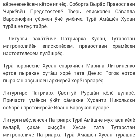
вӗренекенӗсем кӗтсе илчӗç. Соборта Вырӑс Православи
Чиркӗвӗн Предстоятелӗ Тверь епископӗн Сӑваплӑ
Варсонофин çӗрмен ӳчӗ умӗнче, Турӑ Амӑшӗн Хусан
турӑшне пуç тайрӗ.
Литурги вăхăтӗнче Патриарха Хусан, Тутарстан
митрополийӗн епископӗсем, православи храмӗсен
настоятелӗсем пулăшрӗç.
Турă юррисене Хусан епархийӗн Марина Литвиненко
ертсе пыракан хутăш хорӗ тата Денис Рогов ертсе
пыракан арçынсен архиерей хорӗ юрларӗç.
Литургире Патриарх Çветтуй Руçшăн кӗлӗ вуларӗ.
Причасти умӗнхи ӳкӗт сăмахне Хусанти Никольски
соборӗн протоиерейӗ Иоанн Барсуков вуларӗ.
Литурги вӗçленсен Патриарх Турă Амăшне мухтаса кӗлӗ
вуларӗ, çакăн хыççăн Хусан тата Тутарстан
митрополичӗ Патриарха Турă Амăшӗн Хусан турăшне