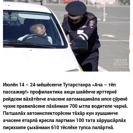
Июлӗн 14 – 24-мӗшӗсенче Тутарстанра «Ача – тӗп
пассажир!» профилактика акци шайӗнче ирттернӗ
рейдсем вăхăтӗнче ачасене автомашинăпа илсе çӳренӗ
чухне правилăсене пăхăнман 700 ытла водителе чарнă.
Патшалăх автоинспекторӗсем тăхăр кун хушшинче
ачасене ятарлă кресла лартман 100 тата хăрушсăрлăх
пиçиххипе çыхăнман 610 тӗслӗхе тупса палăртнă.