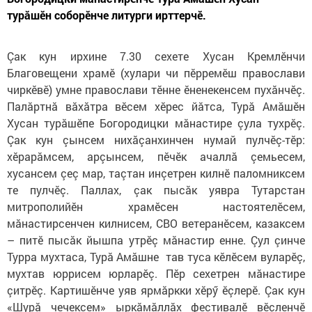
турăшӗн соборӗнче литурги ирттерчӗ.
Çак кун ирхине 7.30 сехете Хусан Кремлӗнчи
Благовещени храмӗ (хулари чи пӗрремӗш православи
чиркӗвӗ) умне православи тӗнне ӗненекенсем пухăнчӗç.
Палăртнă вăхăтра вӗсем хӗрес йăтса, Турă Амăшӗн
Хусан турăшӗпе Богородицки мăнастире çула тухрӗç.
Çак кун çынсем нихăçанхинчен нумай пулчӗç-тӗр:
хӗрарăмсем, арçынсем, пӗчӗк ачаллă çемьесем,
хусансем çеç мар, таçтан инçетрен килнӗ паломниксем
те пулчӗç. Паллах, çак пысăк уявра Тутарстан
митрополийӗн храмӗсен настоятелӗсем,
мăнастирсенчен килнисем, СВО ветеранӗсем, казаксем
– питӗ пысăк йышпа утрӗç мăнастир енне. Çул çинче
Турра мухтаса, Турă Амăшне тав туса кӗлӗсем вуларӗç,
мухтав юррисем юрларӗç. Пӗр сехетрен мăнастире
çитрӗç. Картишӗнче уяв ярмăркки хӗрӳ ӗçлерӗ. Çак кун
«Шурă чечексем» ыркăмăллăх фестивалӗ вӗçленчӗ