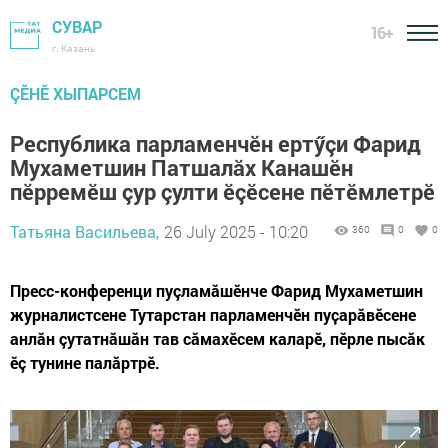
СУВАР
16+
г. Казань
ÇӖНӖ ХЫПАРСЕМ
Республика парламенчӗн ертӳçи Фарид
Мухаметшин Патшалӑх Канашӗн
пӗрремӗш çур çулти ӗçӗсене пӗтӗмлетрӗ
Татьяна Васильева,
26 July 2025 - 10:20
360
0
0
Пресс-конференци пуçламӑшӗнче Фарид Мухаметшин
журналистсене Тутарстан парламенчӗн пуҫарӑвӗсене
анлӑн çутатнӑшӑн тав сӑмахӗсем каларӗ, пӗрле пысӑк
ӗç тунине палăртрӗ.