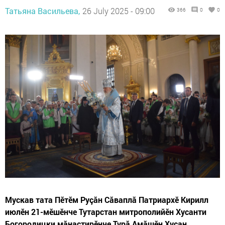
Татьяна Васильева,
26 July 2025 - 09:00
366
0
0
Мускав тата Пӗтӗм Руçăн Сăваплă Патриархӗ Кирилл
июлӗн 21-мӗшӗнче Тутарстан митрополийӗн Хусанти
Богородицки мăнастирӗнче Турă Амăшӗн Хусан