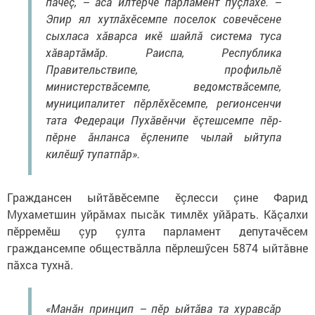
пачӗç, – аса илтерчӗ парламент пуçлӑхӗ. –
Эпир ял хутлăхӗсемпе поселок совечӗсене
сыхласа хӑварса икӗ шайлӑ система туса
хӑвартӑмӑр. Раиспа, Республика
Правительствипе, профильлӗ
министерствӑсемпе, ведомствӑсемпе,
муниципалитет пӗрлӗхӗсемпе, регионсенчи
тата Федераци Пухӑвӗнчи ӗçтешсемпе пӗр-
пӗрне ăнланса ӗçленипе чылай ыйтупа
килӗшӳ тупатпăр».
Граждансен ыйтӑвӗсемпе ӗçлесси çине Фарид
Мухаметшин уйрӑмах пысăк тимлӗх уйăрать. Кӑçалхи
пӗрремӗш çур çулта парламент депутачӗсем
граждансемпе обществăлла пӗрлешӳсен 5874 ыйтӑвне
пӑхса тухнӑ.
«Манăн принцип – пӗр ыйтăва та хуравсӑр