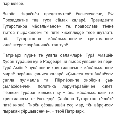
парнелерӗ.
Вырăс Чиркӗвӗн предстоятелӗ ӗненекенсене, РФ
Президентне тав туса сăмах каларӗ. Президента
Тутарстанра мăсăльмансем те, православи тӗнне
тытса пыракансем те питӗ хисеплеççӗ тесе шутлать
вăл. Тутарстанра мăсăльмансемпе христиансем
килӗштерсе пурăннишӗн тав турӗ.
Патриарх пурне те уявпа саламларӗ. Турă Амăшӗн
Хусан турăшӗн кунӗ Раççейре чи пысăк уявсенчен пӗри.
Турă Амăшӗ пулăшнипе христиансемпе мăсăльмансем
мирлӗ пурăнни çинчен каларӗ. «Çынсен хутшăнăвӗсем
çапла пулмалла та. Пӗр-пӗринпе хирӗçни çын
çылăхӗсенчен, политика лару-тăрăвӗнчен килет.
Пӗрлехи Турăран килмест ку – ăна мăсăльмансем те,
христиансем те ӗненеççӗ. Çавăнпа Тутарстан тӗслӗхӗ
питӗ кирлӗ. Пирӗн çӗршывшăн çеç мар, тӗн вăрçисем
пыракан çӗршывсенче», – терӗ Патриарх.