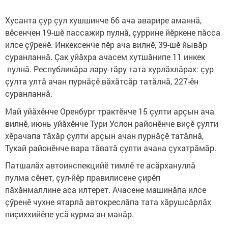
Хусанта çур çул хушшинче 66 ача аварире аманнă,
вӗсенчен 19-шӗ пассажир пулнă, çуррине йӗркене пăсса
илсе çӳренӗ. Инкексенче пӗр ача вилнӗ, 39-шӗ йывăр
суранланнă. Çак уйăхра ачасем хутшăнипе 11 инкек
пулнă. Республикăра лару-тăру тата хурлăхлăрах: çур
çулта ултă ачан пурнăçӗ вăхăтсăр татăлнă, 227-ӗн
суранланнă.
Май уйăхӗнче Оренбург трактӗнче 15 çулти арçын ача
вилнӗ, июнь уйăхӗнче Тури Услон районӗнче виçӗ çулти
хӗрачапа тăхăр çулти арçын ачан пурнăçӗ татăлнă,
Тукай районӗнче вара тăватă çулти ачана çухатрăмăр.
Патшалăх автоинспекцийӗ тимлӗ те асăрхануллă
пулма сӗнет, çул-йӗр правилисене çирӗп
пăхăнмаллине аса илтерет. Ачасене машинăпа илсе
çӳренӗ чухне ятарлă автокреслăпа тата хăрушсăрлăх
пиçиххийӗпе усă курма ан манăр.