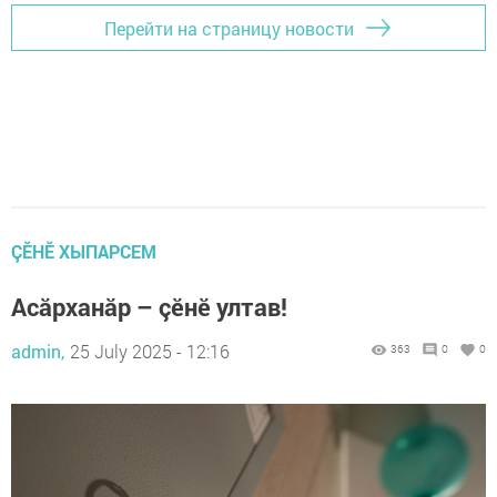
Перейти на страницу новости
ÇӖНӖ ХЫПАРСЕМ
Асăрханăр – çӗнӗ ултав!
admin,
25 July 2025 - 12:16
363
0
0