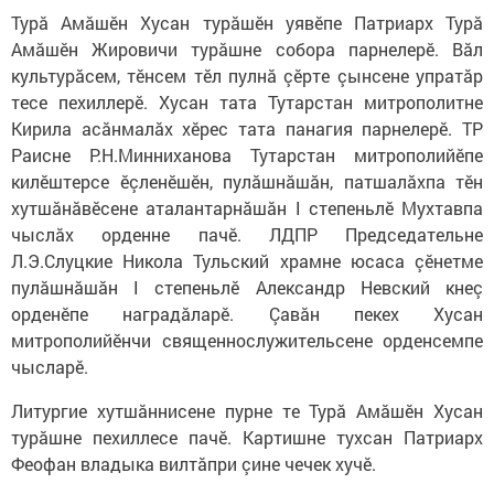
Турă Амăшӗн Хусан турăшӗн уявӗпе Патриарх Турă
Амăшӗн Жировичи турăшне собора парнелерӗ. Вăл
культурăсем, тӗнсем тӗл пулнă çӗрте çынсене упратăр
тесе пехиллерӗ. Хусан тата Тутарстан митрополитне
Кирила асăнмалăх хӗрес тата панагия парнелерӗ. ТР
Раисне Р.Н.Минниханова Тутарстан митрополийӗпе
килӗштерсе ӗçленӗшӗн, пулăшнăшăн, патшалăхпа тӗн
хутшăнăвӗсене аталантарнăшăн I степеньлӗ Мухтавпа
чыслăх орденне пачӗ. ЛДПР Председательне
Л.Э.Слуцкие Никола Тульский храмне юсаса çӗнетме
пулăшнăшăн I степеньлӗ Александр Невский кнеç
орденӗпе наградăларӗ. Çавăн пекех Хусан
митрополийӗнчи священнослужительсене орденсемпе
чысларӗ.
Литургие хутшăннисене пурне те Турă Амăшӗн Хусан
турăшне пехиллесе пачӗ. Картишне тухсан Патриарх
Феофан владыка вилтăпри çине чечек хучӗ.