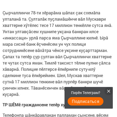
Çырчаллинчи 78-ти хӗрарăма шăпах çак схемăпа
улталанă та. Çулталăк пуçламăшӗнче вăл Мускаври
хваттерне хӳтӗлес тесе 17 миллион тенкӗлле сутса янă.
Унтан ултавçăсем хушнипе укçана банкран илсе
«инкассаци» урлă парса яма Çырчаллине килнӗ. Ырă
мара сиснӗ банк ӗçченӗсем ун чух полици
сотрудникӗсене вăхăтра чӗнсе укçине куçарттарман.
Çапах та тепӗр çур çултан вăл Çырчаллинчи хваттерне
те чутах сутса яман. Тимлӗ таксист тӗлне пулни çăлса
хăварнă. Полицие пӗлтерсе ӗлкӗрнипе суту-илӳ
сделкине туса ӗлкӗреймен. Шел, Мускав хваттерне
сутнă 17 миллион тенкине вăл пурпӗр банкри шучӗ
çинчен илнех. Тăванӗсенчен вăрттăн шулӗксене
Пирӗн Телеграм?
куçарнă.
Подписаться
ТР ШӖМӗ граждансене тепӗр хут асăрхаттарать:
Телефонпа шăнкăравлакан палламан çынсене, вӗсем