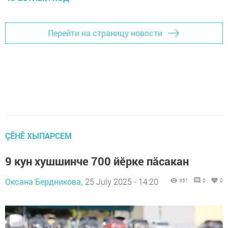
Перейти на страницу новости
ÇӖНӖ ХЫПАРСЕМ
9 кун хушшинче 700 йӗрке пăсакан
Оксана Бердникова,
25 July 2025 - 14:20
351
0
0