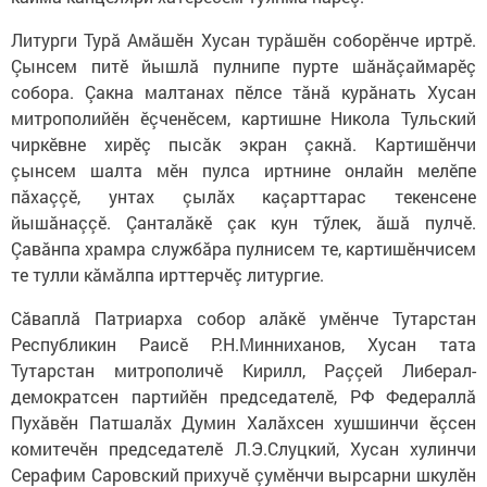
Литурги Турă Амăшӗн Хусан турăшӗн соборӗнче иртрӗ.
Çынсем питӗ йышлă пулнипе пурте шăнăçаймарӗç
собора. Çакна малтанах пӗлсе тăнă курăнать Хусан
митрополийӗн ӗçченӗсем, картишне Никола Тульский
чиркӗвне хирӗç пысăк экран çакнă. Картишӗнчи
çынсем шалта мӗн пулса иртнине онлайн мелӗпе
пăхаççӗ, унтах çылăх каçарттарас текенсене
йышăнаççӗ. Çанталăкӗ çак кун тӳлек, ăшă пулчӗ.
Çавăнпа храмра службăра пулнисем те, картишӗнчисем
те тулли кăмăлпа ирттерчӗç литургие.
Сӑваплӑ Патриарха собор алăкӗ умӗнче Тутарстан
Республикин Раисӗ Р.Н.Минниханов, Хусан тата
Тутарстан митрополичӗ Кирилл, Раççей Либерал-
демократсен партийӗн председателӗ, РФ Федераллӑ
Пухӑвӗн Патшалӑх Думин Халăхсен хушшинчи ӗçсен
комитечӗн председателӗ Л.Э.Слуцкий, Хусан хулинчи
Серафим Саровский прихучӗ çумӗнчи вырсарни шкулӗн