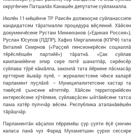
округӗнчен Патшалӑх Канашӗн депутатне суйламалла.
Июлӗн 11-мӗшӗнче ТР Раисӗн должноçне суйланассипе
кандидатсем тӑратмалли процедура вӗçленнӗ. Хӑйсен
докуменчӗсене Рустам Минниханов («Единая Россия»),
Руслан Юсупов (ЛДПР), Хафиз Миргалимов (КПРФ) тата
Виталий Смирнов («Раççей пенсионерӗсен социаллӑ
тӗрӗслӗхшӗн партийӗ») тӑратнă. «Çак суйлав
кампанийӗнче эпир сире питӗ шанатпӑр, сирӗнсӗр
суйлава тӳрӗ кӑмӑлпа, законлӑ тата йӗркене пӑсмасӑр
ирттерме йывӑр пулӗ, – журналистсене чӗнсе каларӗ
парламент пуçлӑхӗ. – Муниципалитетсене хастар та
тивӗçлӗ çынсене кӗтетпӗр. Хӑйсен территорийӗсен
интересӗсене хӳтӗлеме, суйлавçӑсен ыйтӑвӗсене татса
пама хатӗр пулччăр вӗсем. Республика аталанăвӗшӗн
тăрăшчăр.
Парламентӑн кӑçалхи пӗрремӗш çур çулти ӗçӗ çинчен
каласа панă чух Фарид Мухаметшин çурхи сессире