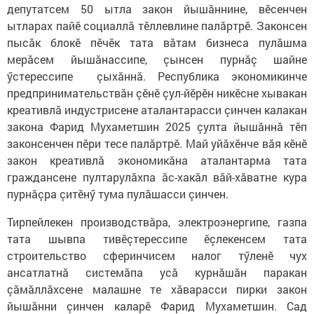
депутатсем 50 ытла закон йышӑннине, вӗсенчен
ытларах пайӗ социаллӑ тӗллевлине палӑртрӗ. Законсен
пысӑк блокӗ пӗчӗк тата вӑтам бизнеса пулӑшма
мерӑсем йышӑнассипе, çынсен пурнӑç шайне
ӳстерессипе çыхӑннӑ. Республика экономикинче
предпринимательствӑн çӗнӗ çул-йӗрӗн никӗсне хывакан
креативлӑ индустрисене аталантарасси çинчен калакан
закона Фарид Мухаметшин 2025 çулта йышăннă тӗп
законсенчен пӗри тесе палӑртрӗ. Май уйӑхӗнче вӑя кӗнӗ
закон креативлӑ экономикӑна аталантарма тата
граждансене пултарулӑхпа ӑс-хакӑл вӑй-хӑватне кура
пурнӑçра çитӗнӳ тума пулăшасси çинчен.
Тирпейлекен производствăра, электроэнергипе, газпа
тата шывпа тивӗçтерессипе ӗçлекенсем тата
строительство сферинчисем налог тӳленӗ чух
ансатлатнă системăпа усă курнăшăн паракан
çăмăллăхсене малашне те хăварасси пирки закон
йышăнни çинчен каларӗ Фарид Мухаметшин. Сад