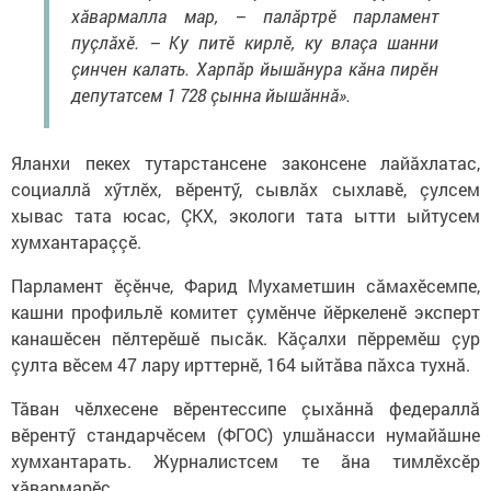
хӑвармалла мар, – палӑртрӗ парламент
пуçлӑхӗ. – Ку питӗ кирлӗ, ку влаçа шанни
çинчен калать. Харпӑр йышӑнура кӑна пирӗн
депутатсем 1 728 çынна йышӑннӑ».
Яланхи пекех тутарстансене законсене лайӑхлатас,
социаллӑ хӳтлӗх, вӗрентӳ, сывлӑх сыхлавӗ, çулсем
хывас тата юсас, ÇКХ, экологи тата ытти ыйтусем
хумхантараççӗ.
Парламент ӗçӗнче, Фарид Мухаметшин сӑмахӗсемпе,
кашни профильлӗ комитет çумӗнче йӗркеленӗ эксперт
канашӗсен пӗлтерӗшӗ пысăк. Кӑçалхи пӗрремӗш çур
çулта вӗсем 47 лару ирттернӗ, 164 ыйтӑва пӑхса тухнӑ.
Тӑван чӗлхесене вӗрентессипе çыхӑннӑ федераллӑ
вӗрентӳ стандарчӗсем (ФГОС) улшӑнасси нумайăшне
хумхантарать. Журналистсем те ăна тимлӗхсӗр
хӑвармарӗç.