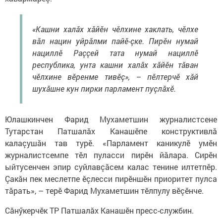
«Кашни халӑх хӑйӗн чӗлхине хаклать, чӗлхе
вӑл нацин уйрӑлми пайӗ-çке. Пирӗн нумай
нациллӗ Раççей тата нумай нациллӗ
республика, унта кашни халӑх хӑйӗн тӑван
чӗлхине вӗренме тивӗç», – пӗлтерчӗ хăй
шухăшне кун пирки парламент пуçлӑхӗ.
Юлашкинчен Фарид Мухаметшин журналистсене
Тутарстан Патшалӑх Канашӗпе конструктивлӑ
калаçушӑн тав турӗ. «Парламент каникулӗ умӗн
журналистсемпе тӗл пуласси пирӗн йӑлара. Сирӗн
ыйтусенчен эпир суйлавçăсем калас тенине илтетпӗр.
Çакăн пек меслетпе ӗçлесси пирӗншӗн приоритет пулса
тăрать», – терӗ Фарид Мухаметшин тӗлпулу вӗçӗнче.
Сăнӳкерчӗк ТР Патшалăх Канашӗн пресс-службин.