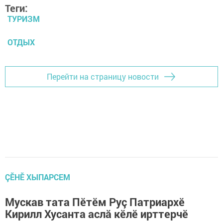
Теги:
ТУРИЗМ
ОТДЫХ
Перейти на страницу новости
ÇӖНӖ ХЫПАРСЕМ
Мускав тата Пӗтӗм Руç Патриархӗ
Кирилл Хусанта аслă кӗлӗ ирттерчӗ