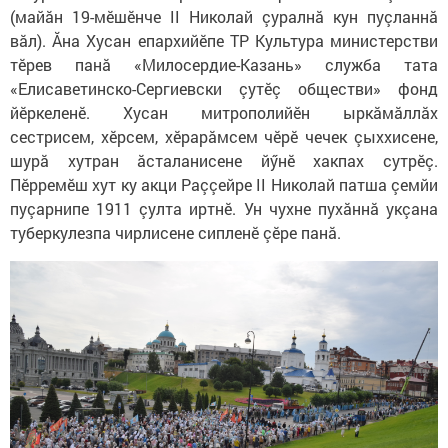
(майăн 19-мӗшӗнче II Николай çуралнă кун пуçланнă
вăл). Ăна Хусан епархийӗпе ТР Культура министерстви
тӗрев панă «Милосердие-Казань» служба тата
«Елисаветинско-Сергиевски çутӗç обществи» фонд
йӗркеленӗ. Хусан митрополийӗн ыркăмăллăх
сестрисем, хӗрсем, хӗрарăмсем чӗрӗ чечек çыххисене,
шурă хутран ăсталанисене йӳнӗ хакпах сутрӗç.
Пӗрремӗш хут ку акци Раççейре II Николай патша çемйи
пуçарнипе 1911 çулта иртнӗ. Ун чухне пухăннă укçана
туберкулезпа чирлисене сипленӗ çӗре панă.