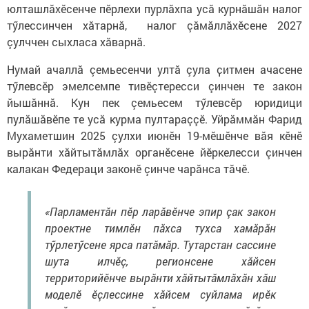
юлташлăхӗсенче пӗрлехи пурлăхпа усă курнăшăн налог
тӳлессинчен хăтарнă, налог çăмăллăхӗсене 2027
çулччен сыхласа хăварнă.
Нумай ачаллӑ çемьесенчи ултӑ çула ҫитмен ачасене
тӳлевсӗр эмелсемпе тивӗçтересси çинчен те закон
йышăннă. Кун пек çемьесем тӳлевсӗр юридици
пулӑшӑвӗпе те усă курма пултараççӗ. Уйрӑммӑн Фарид
Мухаметшин 2025 çулхи июнӗн 19-мӗшӗнче вӑя кӗнӗ
вырӑнти хӑйтытӑмлӑх органӗсене йӗркелесси çинчен
калакан Федераци законӗ çинче чарӑнса тӑчӗ.
«Парламентӑн пӗр ларӑвӗнче эпир çак закон
проектне тимлӗн пăхса тухса хамăрăн
тӳрлетӳсене ярса патăмăр. Тутарстан сассине
шута илчӗç, регионсене хӑйсен
территорийӗнче вырӑнти хӑйтытӑмлӑхӑн хӑш
моделӗ ӗçлессине хӑйсем суйлама ирӗк