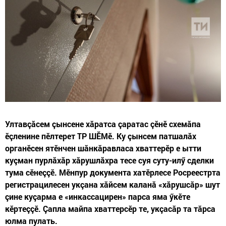
Ултавçăсем çынсене хăратса çаратас çӗнӗ схемăпа
ӗçленине пӗлтерет ТР ШӖМӗ. Ку çынсем патшалăх
органӗсен ятӗнчен шăнкăравласа хваттерӗр е ытти
куçман пурлăхăр хăрушлăхра тесе суя суту-илӳ сделки
тума сӗнеççӗ. Мӗнпур документа хатӗрлесе Росреестрта
регистрацилесен укçана хăйсем каланă «хăрушсăр» шут
çине куçарма е «инкассацирен» парса яма ӳкӗте
кӗртеççӗ. Çапла майпа хваттерсӗр те, укçасăр та тăрса
юлма пулать.