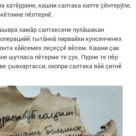
а хатӗррине, кашни салтака килте çӗнтерӳпе,
 кӗтнине пӗлтернӗ.
ршывра хамăр салтаксене пулăшакан
 операцийӗ тытăннă пирвайхи кунсенченех
онта хăйсемех леçеççӗ вӗсем. Кашни çак
не шутласа пӗтерме те çук. Пурне те пӗр
ве çывхартасси, окопри салтака вăй çитнӗ