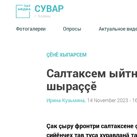
СУВАР
г. Казань
Фотогалереи
Опросы
Актуальное вид
ÇӖНӖ ХЫПАРСЕМ
Салтаксем ыйтн
шыраççӗ
Ирина Кузьмина,
14 November 2023 - 16
Çак çыру фронтри салтаксене 
çийӗнчех тав туса хуравланă 