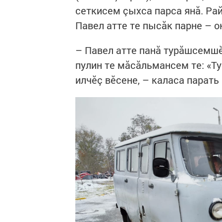
сеткисем çыхса парса янă. Ра
Павел атте те пысăк парне – о
– Павел атте панă турăшсемшӗ
пулин те мăсăльмансем те: «Тур
илчӗç вӗсене, – каласа парать