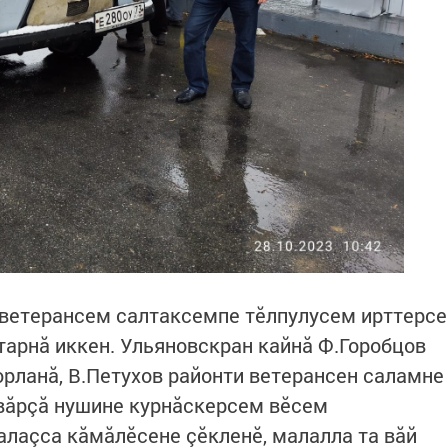
 ветерансем салтаксемпе тӗлпулусем ирттерсе
тарнă иккен. Ульяновскран кайнă Ф.Горобцов
юрланă, В.Петухов районти ветерансен саламне
 вăрçă нушине курнăскерсем вӗсем
алаçса кăмăлӗсене çӗкленӗ, малалла та вăй