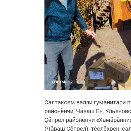
Салтаксем валли гуманитари п
районӗнчи, Чăваш Ен, Ульянов
Çӗпрел районӗнчи «Хамăрăнни
(Чăваш Çӗпрел), тӗслӗхрен, с