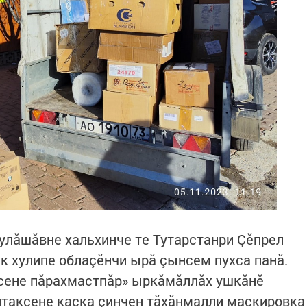
улăшăвне хальхинче те Тутарстанри Çӗпрел
ск хулипе облаçӗнчи ырă çынсем пухса панă.
сене пăрахмастпăр» ыркăмăллăх ушкăнӗ
алтаксене каска çинчен тăхăнмалли маскировка