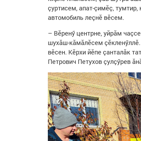
çуртисем, апат-çимӗç, тумтир,
автомобиль леçнӗ вӗсем.
– Вӗренӳ центрне, уйрăм чаçсе
шухăш-кăмăлӗсем çӗкленӳллӗ. 
вӗсен. Кӗрхи йӗпе çанталăк та
Петрович Петухов çулçӳрев ăн