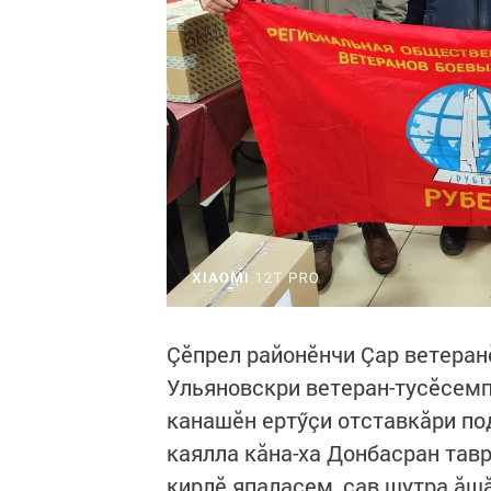
Çӗпрел районӗнчи Çар ветеран
Ульяновскри ветеран-тусӗсемп
канашӗн ертӳçи отставкăри под
каялла кăна-ха Донбасран тавр
кирлӗ япаласем, çав шутра ăш