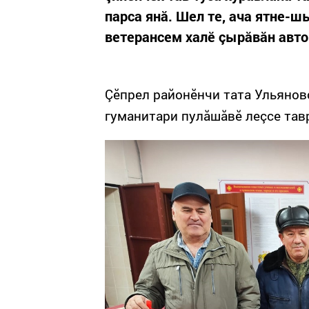
парса янă. Шел те, ача ятне-
ветерансем халӗ çырăвăн авт
Çӗпрел районӗнчи тата Ульянов
гуманитари пулăшăвӗ леçсе тав