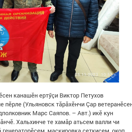
ӗсен канашӗн ертӳçи Виктор Петухов
е пӗрле (Ульяновск тăрăхӗнчи Çар ветеранӗсе
полковник Марс Саяпов. – Авт.) икӗ кун
ăнчӗ. Хальхинче те хамăр атьсем валли чи
ă генераторӗсем, маскировка сеткисем, окоп