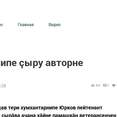
ео
Главная
Видео
ипе çыру авторне
:26
580
0
çав тери хумхантарнипе Юрков лейтенант
та çырăва ачана хăйне памашкăн ветерансенчен