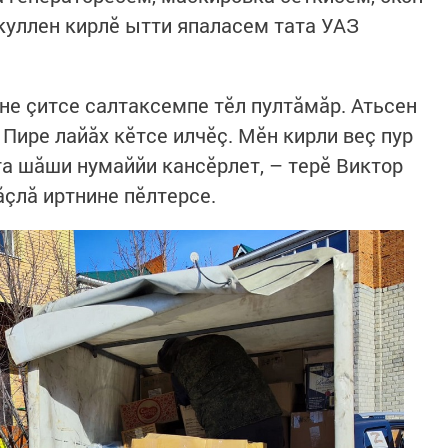
 куллен кирлӗ ытти япаласем тата УАЗ
не çитсе салтаксемпе тӗл пултăмăр. Атьсен
Пире лайăх кӗтсе илчӗç. Мӗн кирли веç пур
та шăши нумаййи кансӗрлет, – терӗ Виктор
ăçлă иртнине пӗлтерсе.