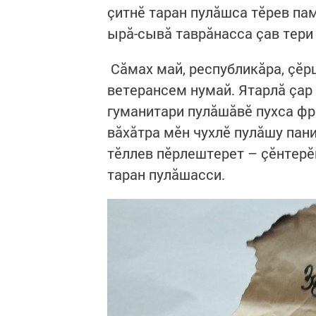
çитнӗ таран пулăшса тӗрев пам
ырă-сывă таврăнасса çав тери
Сăмах май, республикăра, çӗ
ветерансем нумай. Ятарлă çар
гуманитари пулăшăвӗ пухса фр
вăхăтра мӗн чухлӗ пулăшу пани
тӗллев пӗрлештерет – çӗнтерӗ
таран пулăшасси.