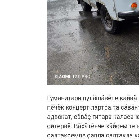
Гуманитари пулăшăвӗпе кайнă
пӗчӗк концерт лартса та сăвăн
адвокат, сăвăç гитара каласа 
çитернӗ. Вăхăтӗнче хăйсем те
салтаксемпе çапла салтакла к