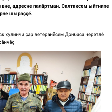
шывне, адресне палăртман. Салтаксем ыйтнипе
орне шыраççӗ.
ск хулинчи çар ветеранӗсем Донбаса черетлӗ
рăнчӗç