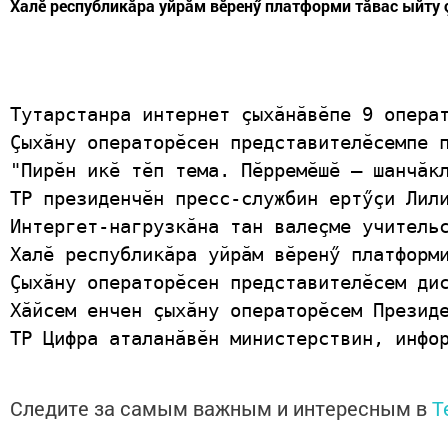
Халӗ республикӑра уйрӑм вӗренӳ платформи тӑвас ыйту ç
Тутарстанра интернет ҫыхӑнăвӗпе 9 опера
Ҫыхӑну операторӗсен представителӗсемпе 
"Пирӗн икӗ тӗп тема. Пӗрремӗшӗ – шанчӑк
ТР президенчӗн пресс-службин ертӳҫи Лил
Интергет-нагрузкӑна тан валеҫме учитель
Халӗ республикӑра уйрӑм вӗренӳ платформ
Ҫыхӑну операторӗсен представителӗсем ди
Хăйсем енчен ҫыхӑну операторӗсем Презид
ТР Цифра аталанӑвӗн министерствин, инфо
Следите за самым важным и интересным в
T