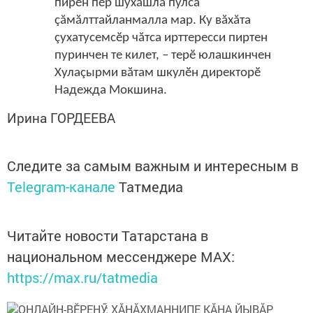
пирӗн пӗр шухăшлă пулса
çăмăлттайланмалла мар. Ку вăхăта
çухатусемсӗр чăтса ирттересси пиртен
пуринчен те килет, – терӗ юлашкинчен
Хулаçырми вăтам шкулӗн директорӗ
Надежда Мокшина.
Ирина ГОРДЕЕВА
Следите за самым важным и интересным в
Telegram-канале
Татмедиа
Читайте новости Татарстана в
национальном мессенджере MАХ:
https://max.ru/tatmedia