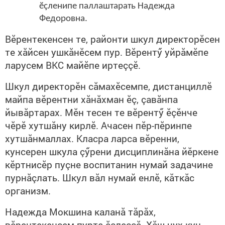
ӗçленипе паллаштарать Надежда
Федоровна.
Вӗрентекенсен те, районти шкул директорӗсен
те хăйсен ушкăнӗсем пур. Вӗрентӳ уйрăмӗпе
ларусем ВКС майӗпе иртеççӗ.
Шкул директорӗн сăмахӗсемпе, дистанциллӗ
майпа вӗрентни хăнăхман ӗç, çавăнпа
йывăртарах. Мӗн тесен те вӗрентӳ ӗçӗнче
чӗрӗ хутшăну кирлӗ. Ачасен пӗр-пӗринпе
хутшăнмаллах. Класра ларса вӗренни,
кунсерен шкула çӳрени дисциплинăна йӗркене
кӗртнисӗр пуçне воспитанин нумай задачине
пурнăçлать. Шкул вăл нумай енлӗ, кăткăс
организм.
Надежда Мокшина каланă тăрăх,
вӗрентекенсем пурте ӗçлеççӗ. Хăш чух кун