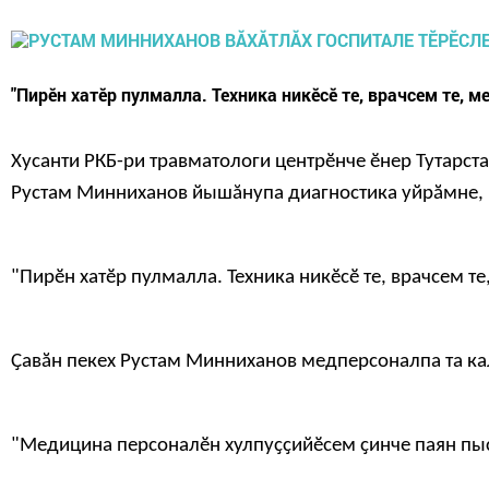
"Пирӗн хатӗр пулмалла. Техника никӗсӗ те, врачсем те, м
Хусанти 
РКБ-ри травматологи центр
ӗнче ӗнер 
Тутарст
Рустам Минниханов йышăнупа диагностика уйрӑмне, ре
"Пирӗн хатӗр пулмалла. Техника никӗсӗ те, врачсем те
Ҫавӑн пекех Рустам Минниханов медперсоналпа та кал
"Медицина персоналӗн хулпуҫҫийӗсем ҫинче 
п
аян 
пы