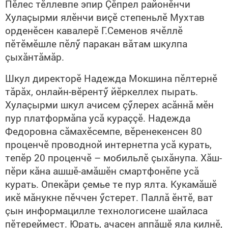
Пӗлес тӗллевпе эпир Çӗпрел районӗнчи
Хулаçырми ялӗнчи виçӗ степеньлӗ Мухтав
орденӗсен кавалерӗ Г.Семенов ячӗллӗ
пӗтӗмӗшле пӗлӳ паракан вăтам шкулпа
çыхăнтăмăр.
Шкул директорӗ Надежда Мокшина пӗлтернӗ
тăрăх, онлайн-вӗрентӳ йӗркеллех пырать.
Хулаçырми шкул ачисем çӳлерех асăннă мӗн
пур платформăпа усă кураççӗ. Надежда
Федоровна сăмахӗсемпе, вӗренекенсен 80
проценчӗ проводной интернетпа усă курать,
тепӗр 20 проценчӗ – мобильлӗ çыхăнупа. Хăш-
пӗри кăна ашшӗ-амăшӗн смартфонӗпе усă
курать. Опекăри çемье те пур ялта. Кукамăшӗ
икӗ мăнукне пӗччен ӳстерет. Паллă ӗнтӗ, ват
çын информацилле технологисене шайласа
пӗтереймест. Юрать, ачасен аппăшӗ яла килнӗ,