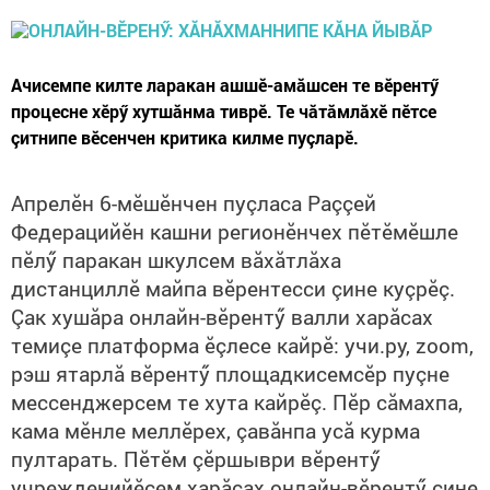
Ачисемпе килте ларакан ашшӗ-амăшсен те вӗрентӳ
процесне хӗрӳ хутшăнма тиврӗ. Те чăтăмлăхӗ пӗтсе
çитнипе вӗсенчен критика килме пуçларӗ.
Апрелӗн 6-мӗшӗнчен пуçласа Раççей
Федерацийӗн кашни регионӗнчех пӗтӗмӗшле
пӗлӳ паракан шкулсем вăхăтлăха
дистанциллӗ майпа вӗрентесси çине куçрӗç.
Çак хушăра онлайн-вӗрентӳ валли харăсах
темиçе платформа ӗçлесе кайрӗ: учи.ру, zoom,
рэш ятарлă вӗрентӳ площадкисемсӗр пуçне
мессенджерсем те хута кайрӗç. Пӗр сăмахпа,
кама мӗнле меллӗрех, çавăнпа усă курма
пултарать. Пӗтӗм çӗршыври вӗрентӳ
учрежденийӗсем харăсах онлайн-вӗрентӳ çине