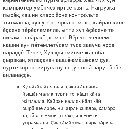
компьютер умӗнчех иртсе каять. Нагрузка
пысăк, кашни класс ӗçне контрольте
тытмалла, хушусене ярса памала, кайран киле
ӗçсене тӗрӗслемелле, ытти хут ӗçӗсене те
никам та пăрахăçламан. Вӗрентекенсем
кашни кун пӗтӗмлетӳсем туса завуча ярса
параççӗ. Телее, Хулаçырминче жалоба
çыракан, ятлаçакан ашшӗ-амăшӗсем çук.
пурте коронавируса пула çуралнă лару-тăрăва
ăнланаççӗ.
Ку вăхăтлăх япала, çакна ăнланса
йышăнмалла пурин те, кăшт кăна
чăтмалла. Кайран каллех йăлт хăй
вырăнне ларӗ. Чи кирли сывлăх, хамăра
та, тăвансемпе çывăх çынсене те
упрамалла. Çак çăмăл мар лару-тăрура