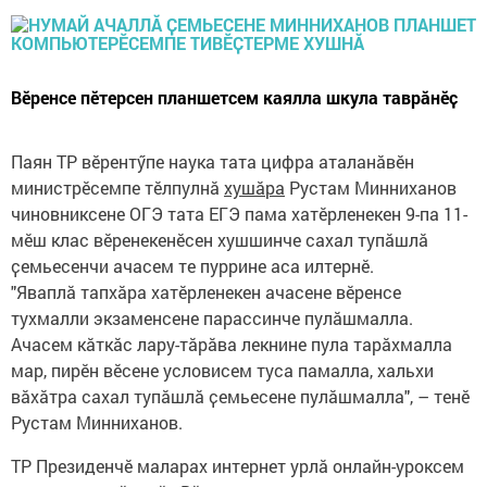
Вӗренсе пӗтерсен планшетсем каялла шкула таврӑнӗҫ
Паян ТР вӗрентӳпе наука тата цифра аталанӑвӗн
министрӗсемпе тӗлпулнӑ
хушӑра
Рустам Минниханов
чиновниксене ОГЭ тата ЕГЭ пама хатӗрленекен 9-па 11-
мӗш клас вӗренекенӗсен хушшинче сахал тупӑшлӑ
ҫемьесенчи ачасем те пуррине аса илтернӗ.
"Яваплӑ тапхӑра хатӗрленекен ачасене вӗренсе
тухмалли экзаменсене парассинче пулӑшмалла.
Ачасем кӑткӑс лару-тӑрӑва лекнине пула тарӑхмалла
мар, пирӗн вӗсене условисем туса памалла, хальхи
вӑхӑтра сахал тупӑшлӑ ҫемьесене пулӑшмалла", – тенӗ
Рустам Минниханов.
ТР Президенчӗ маларах интернет урлӑ онлайн-уроксем