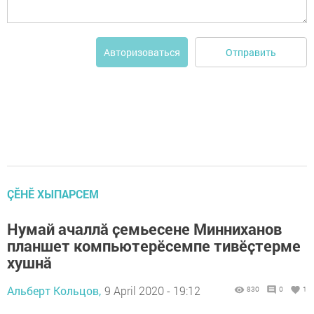
Отправить
Авторизоваться
ÇӖНӖ ХЫПАРСЕМ
Нумай ачаллӑ ҫемьесене Минниханов
планшет компьютерӗсемпе тивӗҫтерме
хушнӑ
Альберт Кольцов,
9 April 2020 - 19:12
830
0
1