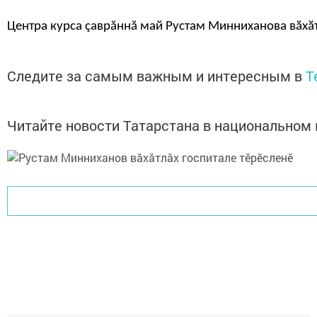
Центра курса çаврăннă май Рустам Минниханова вӑхӑ
Следите за самым важным и интересным в
T
Читайте новости Татарстана в национально