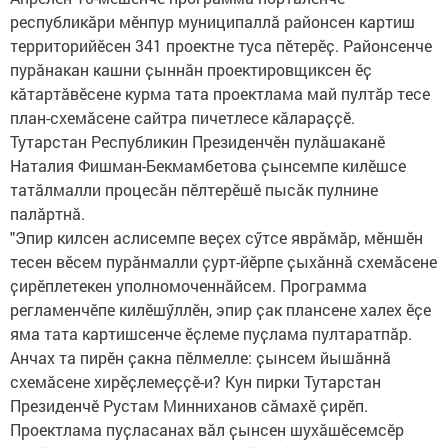
республикӑри мӗнпур муниципаллӑ районсен картиш
территорийӗсен 341 проектне туса пӗтерӗҫ. Районсенче
пурӑнакан кашни ҫыннӑн проектировщиксен ӗҫ
кӑтартӑвӗсене курма тата проектлама май пултӑр тесе
план-схемӑсене сайтра пичетлесе кӑлараҫҫӗ.
Тутарстан Республикин Президенчӗн пулӑшаканӗ
Наталия Фишман-Бекмамбетова ҫынсемпе килӗшсе
татӑлмалли процесӑн пӗлтерӗшӗ пысӑк пулнине
палӑртнӑ.
"Эпир килсен аслисемпе веҫех сӳтсе яврӑмӑр, мӗншӗн
тесен вӗсем пурӑнмалли ҫурт-йӗрпе ҫыхӑннӑ схемӑсене
ҫирӗплетекен уполномоченнӑйсем. Программа
регламенчӗпе килӗшӳллӗн, эпир ҫак плансене халех ӗҫе
яма тата картишсенче ӗҫлеме пуҫлама пултаратпӑр.
Анчах та пирӗн ҫакна пӗлмелле: ҫынсем йышӑннӑ
схемӑсене хирӗҫлемеҫҫӗ-и? Кун пирки Тутарстан
Президенчӗ Рустам Минниханов сӑмахӗ ҫирӗп.
Проектлама пуҫласанах вӑл ҫынсен шухӑшӗсемсӗр