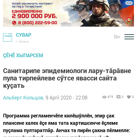
СУВАР
16+
г. Казань
ÇӖНӖ ХЫПАРСЕМ
Санитарипе эпидемиологи лару-тăрăвне
пула тирпейлеве сӳтсе явасси сайта
куҫать
Альберт Кольцов,
9 April 2020 - 22:08
975
0
0
Программа регламенчӗпе килӗшӳллӗн, эпир ҫак
плансене халех ӗҫе яма тата картишсенче ӗҫлеме
пуҫлама пултаратпӑр. Анчах та пирӗн ҫакна пӗлмелле: