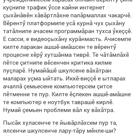
куçнипе трафик ӳссе кайни интернет
çыхăнăвӗн хăвăртлăхне палăрмаллах чакарчӗ.
Вӗрентӳ платформипе усă курнă чух çыхăну
татăлнипе ачасем программăран тухса ӳкеççӗ.
Е сасси, е видеоçыхăну курăнмасть. Ачисемпе
килте ларакан ашшӗ-амăшсен те вӗрентӳ
процесне хӗрӳ хутшăнма тиврӗ. Те чăтăмлăхӗ
пӗтсе çитнипе вӗсенчен критика килме
пуçларӗ. Нумайăшӗ шкулсене вăхăтран
маларах уçма ыйтать. Иккӗ-виççӗ е ытларах
ачаллă çемьесене компьютерсем çитсе
пӗтменни те пур. Килте ӗçлекен ашшӗ-амăшне
те компьютер е ноутбук таврашӗ кирлӗ.
Нумай çемьен проблеми вăл ку вăхăтра.
Пысăк хуласенче те йывăрлăхсем пур та,
ялсенчи шкулсенче лару-тăру мӗнле-ши?