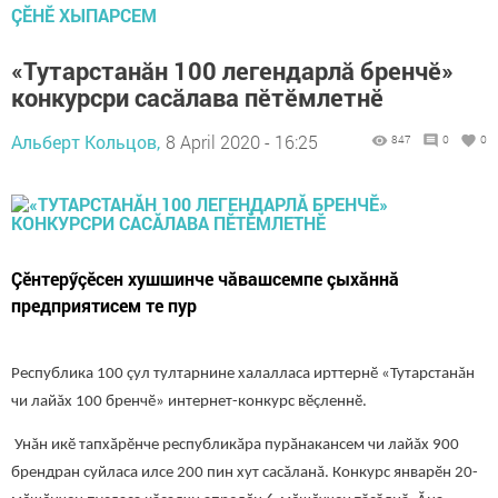
ÇӖНӖ ХЫПАРСЕМ
«Тутарстанӑн 100 легендарлӑ бренчӗ»
конкурсри сасăлава пӗтӗмлетнӗ
Альберт Кольцов,
8 April 2020 - 16:25
847
0
0
Çӗнтерӳçӗсен хушшинче чăвашсемпе çыхăннă
предприятисем те пур
Республика 100 çул тултарнине халалласа ирттернӗ «Тутарстанăн
чи лайăх 100 бренчӗ» интернет-конкурс вӗçленнӗ.
Унăн икӗ тапхӑрӗнче республикӑра пурӑнакансем чи лайăх 900
брендран суйласа илсе 200 пин хут сасăланă. Конкурс январӗн 20-