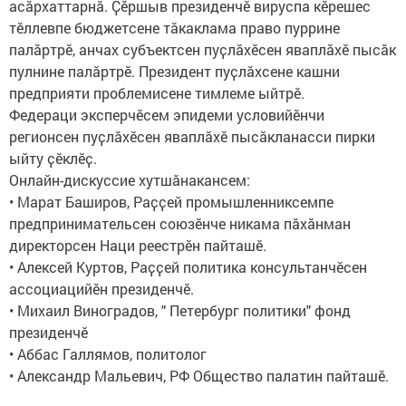
асӑрхаттарнӑ. Ҫӗршыв президенчӗ вируспа кӗрешес
тӗллевпе бюджетсене тӑкаклама право пуррине
палӑртрӗ, анчах субъектсен пуҫлӑхӗсен яваплӑхӗ пысӑк
пулнине палӑртрӗ. Президент пуҫлӑхсене кашни
предприяти проблемисене тимлеме ыйтрӗ.
Федераци эксперчӗсем эпидеми условийӗнчи
регионсен пуҫлӑхӗсен яваплӑхӗ пысӑкланасси пирки
ыйту ҫӗклӗҫ.
Онлайн-дискуссие хутшӑнакансем:
• Марат Баширов, Раҫҫей промышленниксемпе
предпринимательсен союзӗнче никама пӑхӑнман
директорсен Наци реестрӗн пайташӗ.
• Алексей Куртов, Раҫҫей политика консультанчӗсен
ассоциацийӗн президенчӗ.
• Михаил Виноградов, " Петербург политики" фонд
президенчӗ
• Аббас Галлямов, политолог
• Александр Мальевич, РФ Общество палатин пайташӗ.