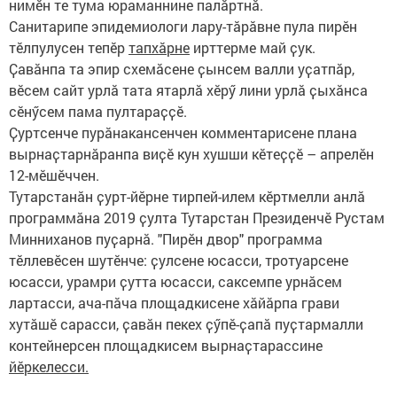
нимӗн те тума юраманнине палӑртнӑ.
Санитарипе эпидемиологи лару-тӑрӑвне пула пирӗн
тӗлпулусен тепӗр
тапхӑрне
ирттерме май ҫук.
Ҫавӑнпа та эпир схемӑсене ҫынсем валли уҫатпӑр,
вӗсем сайт урлӑ тата ятарлӑ хӗрӳ лини урлӑ ҫыхӑнса
сӗнӳсем пама пултараҫҫӗ.
Ҫуртсенче пурӑнакансенчен комментарисене плана
вырнаҫтарнӑранпа виҫӗ кун хушши кӗтеҫҫӗ – апрелӗн
12-мӗшӗччен.
Тутарстанӑн ҫурт-йӗрне тирпей-илем кӗртмелли анлӑ
программӑна 2019 ҫулта Тутарстан Президенчӗ Рустам
Минниханов пуҫарнӑ. "Пирӗн двор" программа
тӗллевӗсен шутӗнче: ҫулсене юсасси, тротуарсене
юсасси, урамри ҫутта юсасси, саксемпе урнӑсем
лартасси, ача-пӑча площадкисене хӑйӑрпа грави
хутӑшӗ сарасси, ҫавӑн пекех ҫӳпӗ-ҫапӑ пуҫтармалли
контейнерсен площадкисем вырнаҫтарассине
йӗркелесси.