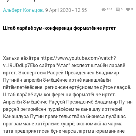
Альберт Кольцов,
9 April 2020 - 12:55
844
0
0
Штаб ларӑвӗ зум-конференци форматӗнче иртет
Хальхи вӑхӑтра https://www.youtube.com/watch?
v=I9UDdLp7Eko сайтра "Атӑл" эксперт штабӗн ларӑвӗ
иртет. Экспертсем Раҫҫей Президенчӗн Владимир
Путинӑн апрелӗн 8-мӗшӗнче иртнӗ канашлӑвӗн
пӗтӗмлетӗвӗсене регионсен ертӳҫисемпе сӳтсе яваҫҫӗ.
Штаб ларӑвӗ зум-конференци форматӗнче иртет.
Апрелӗн 8-мӗшӗнче Раҫҫей Президенчӗ Владимир Путин
раҫҫей регионӗсен пуҫлӑхӗсемпе канашлу ирттернӗ.
Канашлура Путин правительствӑна бизнеса пулӑшас
программӑне хатӗрлеме хушрӗ, экономикӑна чарма
тата предприятисен ӗҫне чарса лартма юраманнине