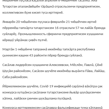
мӗшӗнчен пуҫласа кӑҫалхи апрелӗн 6-мӗшӗччен тӑсӑлнӑ. Ăна
Тутарстан аталанăвӗшӗн тăрăшнă отрасльсенчи предприятисен,
коллективсен ӗçне хисеп туса ирттернӗ.
Январӗн 20-мӗшӗнчен пуçласа февралӗн 21-мӗшӗччен иртнӗ
пӗрремӗш тапхăрта татарстансем 16 отрасльти 57 чи лайăх бренда
суйларӗç. Промышленность сферинчи предприятисем хушшинчи
кӗрешӳ уйрăмах çивӗч пулчӗ.
Мартăн 1-мӗшӗнче тапраннă иккӗмӗш тапхăрта республика
çыннисем кашни 43 районти пӗрер бренда суйланă.
Сасӑлав лидерӗсен хушшинче Алексеевски, Мӗслӗм, Павлă, Ҫӗнӗ
Шуçăм районӗсем, Сасăсен шучӗпе иккӗмӗш вырăнта Пăва, Лайăш,
Саба районӗсем.
Йӗркелекенсен шучӗпе, Covid-19 инфекцийӗ сарăлнă вăхăтра çак
конкурса хутшăнса сасăлани тутарстансене йывăр шухăшсенчен
хăпма, лайăххи çинчен шухăшлама пулăшнă.
Конкурса ирттерекенсем сасăлавра фальсификаци тума хăтланнă