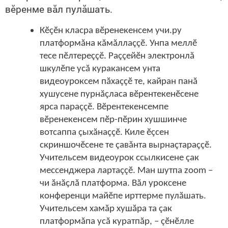
вӗренме вăл пулăшать.
Кӗçӗн класра вӗренекенсем учи.ру
платформăна кăмăллаççӗ. Унпа меллӗ
тесе пӗлтереççӗ. Раççейӗн электронлă
шкулӗпе усă куракансем унта
видеоуроксем пăхаççӗ те, кайран панă
хушусене пурнăçласа вӗрентекенӗсене
ярса параççӗ. Вӗрентекенсемпе
вӗренекенсем пӗр-пӗрин хушшинче
вотсаппа çыхăнаççӗ. Киле ӗçсен
скриншочӗсене те çавăнта вырнаçтараççӗ.
Учительсем видеоурок ссылкисене çак
мессенджера лартаççӗ. Ман шутпа zoom –
чи ăнăçлă платформа. Вăл уроксене
конференци майӗпе ирттерме пулăшать.
Учительсем хамăр хушăра та çак
платформăпа усă куратпăр, – çӗнӗлле