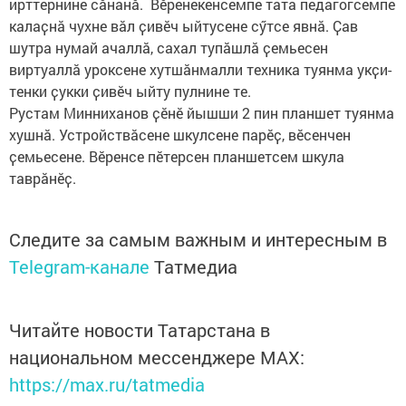
ирттернине сӑнанӑ. Вӗренекенсемпе тата педагогсемпе
калаҫнӑ чухне вӑл ҫивӗч ыйтусене сӳтсе явнӑ. Ҫав
шутра нумай ачаллӑ, сахал тупӑшлӑ ҫемьесен
виртуаллӑ уроксене хутшӑнмалли техника туянма укҫи-
тенки ҫукки ҫивӗч ыйту пулнине те.
Рустам Минниханов ҫӗнӗ йышши 2 пин планшет туянма
хушнӑ. Устройствӑсене шкулсене парӗҫ, вӗсенчен
ҫемьесене. Вӗренсе пӗтерсен планшетсем шкула
таврӑнӗҫ.
Следите за самым важным и интересным в
Telegram-канале
Татмедиа
Читайте новости Татарстана в
национальном мессенджере MАХ:
https://max.ru/tatmedia