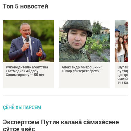
Топ 5 новостей
Руководителю агентства
Александр Митрошкин:
Шупашк
«Татмедиа» Айдару
«Эпир çӗнтеретпӗрех!»
пултару
Салимгараеву — 55 лет
центрӗн
сменăна
ача кай
ÇӖНӖ ХЫПАРСЕМ
Экспертсем Путин каланӑ сӑмахӗсене
сӳтсе явӗҫ