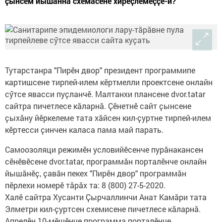
ҫынсем йышӑннӑ схемӑсене хирӗҫлемеҫҫӗ-и?
Тутарстанра "Пирӗн двор" президент программипе
картишсене тирпей-илем кӗртмелли проектсене онлайн
сӳтсе явасси пуҫланчӗ. Малтанхи плансене dvor.tatar
сайтра пичетлесе кӑларнӑ. Ҫӗнетнӗ сайт ҫынсене
ҫыхӑну йӗркелеме тата хӑйсен кил-ҫуртне тирпей-илем
кӗртесси ҫинчен каласа пама май парать.
Самоозоляци режимӗн условийӗсенче пурӑнакансен
сӗнӗвӗсене dvor.tatar, программӑн порталӗнче онлайн
йышӑнӗҫ, ҫавӑн пекех "Пирӗн двор" программӑн
пӗрлехи номерӗ тӑрӑх та: 8 (800) 27-5-2020.
Халӗ сайтра Хусанти Ҫырчаллинчи Анат Камӑри тата
Элметри кил-ҫуртсен схемисене пичетлесе кӑларнӑ.
Апрелӗн 10-мӗшӗнче программа порталӗнче