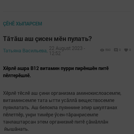
ÇӖНӖ ХЫПАРСЕМ
Тăтăш аш çисен мӗн пулать?
22 August 2023 -
Татьяна Васильева,
590
0
0
12:52
Хӗрлӗ ашра B12 витамин пурри пирӗншӗн питӗ
пӗлтерӗшлӗ.
Хӗрлӗ тӗслӗ аш çини организма аминокислоасемпе,
витаминсемпе тата ытти усăллă веществосемпе
пуянлатать. Аш белокпа пуяннине эпир шкултанах
пӗлетпӗр, унри тимӗре ӳсен-тăранрисемпе
танлаштарсан этем организмӗ питӗ çăмăллăн
йышăнать.