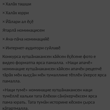
× Халăх ташши
× Халăх юрри
× Йăлари ал ӗçӗ
Ятарлă номинацисем
× Ача-пăча номинацийӗ
× Интернет-аудитори суйлавӗ
Конкурса хутшăнакансен хăйсен ӗçӗсене фото е
видео форматпа ярса памалла. «Наци апачӗ»
номинацие хутшăнакансен хăйсен апачӗн рецепчӗ
тăрăх мӗн хыççăн мӗн тумаллине тӗплӗн ӳкерсе ярса
памалла.
«Наци тумӗ» номинацие хутшăнакансен наци
тумӗллӗ хальхи тата ӗлӗкхи сăнӳкерчӗксем ярса
пама юрать. Тата тумăн историне кӗскен çырса
кăтартмалла.