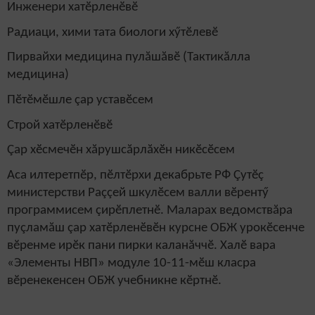
Ин
ж
енери хатӗрленӗвӗ
Радиаци, хими тата биологи хӳтӗлевӗ
Пирвайхи медицина пулăшăвӗ (Тактикăлла
медицина)
Пӗтӗмӗшле çар уставӗсем
Строй хатӗрленӗвӗ
Çар хӗсмечӗн хăрушсăрлăхӗн никӗсӗсем
Аса илтеретпӗр, пӗлтӗрхи декабрьте РФ Çутӗç
министерстви Раççей шкулӗсем валли вӗрентӳ
программисем çирӗплетнӗ. Маларах ведомствăра
пуçламăш çар хатӗрленӗвӗн курсне ОБЖ урокӗсенче
вӗренме ирӗк пани пирки каланăччӗ. Халӗ вара
«Элементы НВП» модуле 10-11-мӗш класра
вӗренекенсен ОБЖ учебникне кӗртнӗ.