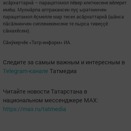
асăрхаттарнă – парацетомол пӗвер клеткисене вӗлерет
имӗш. Мухмăрпа аптракансен пуç ыратнинчен
парацетамол ӗçмелле мар тесех асăрхаттарнă (шăнса
пăсăлнинчен сипленекенсене те пырса тивеççӗ
сăмахӗсем).
Сăнӳкерчӗк «Татр-информ» ИА.
Следите за самым важным и интересным в
Telegram-канале
Татмедиа
Читайте новости Татарстана в
национальном мессенджере MАХ:
https://max.ru/tatmedia