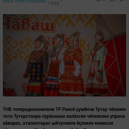
Вера Александрова,
14:45
ТНВ телерадиокомпани ТР Раисӗ çумӗнчи Тутар чӗлхине
тата Тутарстанра пурăнакан халăхсен чӗлхисене упраса
хăварас, аталантарас ыйтусемпе ӗçлекен комисси