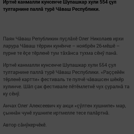
Иртнӗ канмалли кунсенче Шупашкар хули 554 çул
тултарнине паллă турӗ Чăваш Республики.
Паян Чăваш Републикин пуçлăхӗ Олег Николаев ирхи
ларура Чăваш тӗррин кунӗнче – ноябрӗн 26-мӗшӗ –
пурне те ӗçе тӗрленӗ тум тăхăнса тухма сӗнӳ панă.
Иртнӗ канмалли кунсенче Шупашкар хули 554 çул
тултарнине паллă турӗ Чăваш Республики. «Раççейӗн
тӗрленӗ картти» фестиваль те пулчӗ чăвашсен шӗкӗр
хулинче. Шăп çак фестивале пӗтӗмлетнӗ чух çуралнă та
ку сӗнӳ.
Анчах Олег Алексеевич ку акци «çӳлтен хушнипе» мар,
çыннăн чунӗ хушнипе иртмелле тесе палăртнă.
Автор сăнӳкерчӗкӗ.