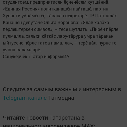
студентсем, предприятисен ӗçченӗсем хутшăннă.
«Единая Россия» политканашӗн пайташӗ, партин
Хусанти уйрăмӗн ӗç тăвакан секретарӗ, ТР Патшалăх
Канашӗн депутачӗ Ольга Воронова: «Ялав халăха
пӗрлештеркен символ», – тесе шутлать. «Пирӗн пӗрле
пулмалла, хальхи кăткăс лару-тăрура умра тăракан
ыйтусене пӗрле татса памалла», – терӗ вăл, пурне те
уявпа саламларӗ.
Сăнӳкерчӗк «Татар-информ»ИА
Следите за самым важным и интересным в
Telegram-канале
Татмедиа
Читайте новости Татарстана в
национальном мессенджере MАХ: