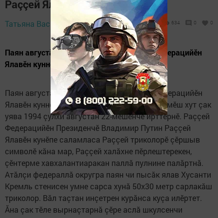
Раççей Ялавӗн кунӗпе
22 August 2023 -
Татьяна Васильева,
634
0
0
12:20
Паян августăн 22-мӗшӗнче эпир Раççей Федерацийӗн
Ялавӗн кунне анлăн паллă тăватпăр.
Паян августăн 22-мӗшӗнче эпир Раççей Федерацийӗн
Ялавӗн кунне анлăн паллă тăватпăр. Пӗрремӗш хут çак
уява 1994 çулхи августăн 22-мӗшӗнче ирттернӗ. Раççей
Федерацийӗн Президенчӗ Владимир Путин Раççей
Ялавӗн кунӗпе саламласа Раççей триколорӗ çӗршыв
символӗ кăна мар, Раççей халăхне пӗрлештерекен,
çӗнтерме хавхалантиаракан паллă пулнине палăртнă.
Атăлçи федераллă округра паян чи пысăк ялав Хусанти
Кремль стенисен умне сарса хунă 50х30 метр сарлакăш
триколор. Вăл таçтан инçетрен курăнса куçа илӗртет.
Ăна çак тӗле вырнаçтарнă çӗре аслă шкулсенчи