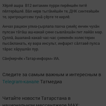
Хӗрлӗ ашра B12 витамин пурри пирӗншӗн питӗ
пӗлтерӗшлӗ. Вăл нерв тытăмӗшӗн те, ДНК синтезӗшӗн
те, эритроцитсем тунă çӗрте те кирлӗ.
Анчах рацион улма-çырлапа пахча çимӗç енчен чухăн
пулсан тăтăш аш-какай çини сывлăхшăн пит лайăх мар.
Çуллă, ăшаланă какай час-час çиекенӗн холестерин
пысăкланать, ку вара инсульт, инфаркт сăлтавӗ пулса
тăрас хăрушлăх пур.
Сăнӳкерчӗк «Татар-информ» ИА.
Следите за самым важным и интересным в
Telegram-канале
Татмедиа
Читайте новости Татарстана в
национальном мессенджере MАХ: