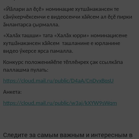
«Йăлари ал ӗçӗ» номинацие хутшăнакансен те
сăнӳкерчӗксенчи е видеосенчи хăйсем ал ӗçӗ пирки
ăнлантарса çырмалла.
«Халăх ташши» тата «Халăх юрри» номинацисене
хутшăнакансен хăйсем ташланине е юрланине
видео ӳкерсе ярса памалла.
Конкурс поло
ж
енийӗпе тӗплӗнрех çак ссылкăпа
паллашма пулать:
https://cloud.mail.ru/public/D4aA/CnDvxBqsU
Анкета:
https://cloud.mail.ru/public/w3aj/kXYW9sWqm
Следите за самым важным и интересным в