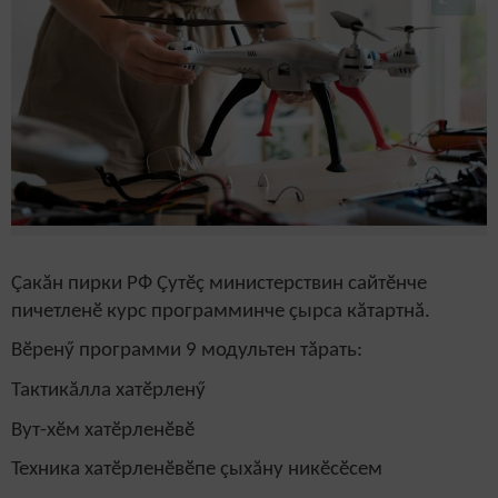
Çакăн пирки РФ Çутӗç министерствин сайтӗнче
пичетленӗ курс программинче çырса кăтартнă.
Вӗренӳ программи 9 модультен тăрать:
Тактикăлла хатӗрленӳ
Вут-хӗм хатӗрленӗвӗ
Техника хатӗрленӗвӗпе çыхăну никӗсӗсем