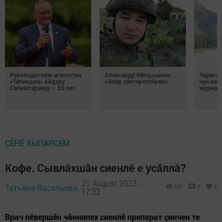
Руководителю агентства
Александр Митрошкин:
Лариса 
«Татмедиа» Айдару
«Эпир çӗнтеретпӗрех!»
чун кил
Салимгараеву — 55 лет
журнали
ÇӖНӖ ХЫПАРСЕМ
Кофе. Сывлăхшăн сиенлӗ е усăллă?
21 August 2023 -
Татьяна Васильева,
631
0
0
17:32
Врач пӗвершӗн чăннипех сиенлӗ препарат çинчен те