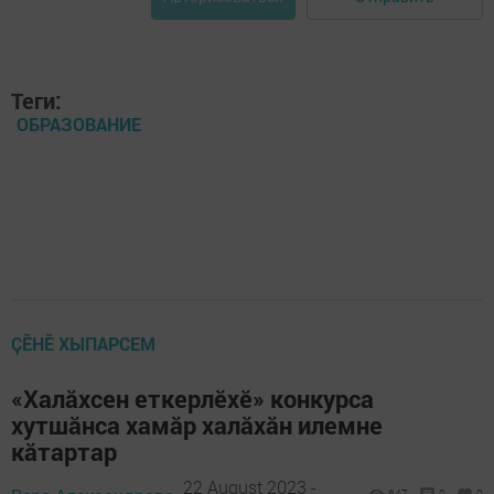
Теги:
ОБРАЗОВАНИЕ
ÇӖНӖ ХЫПАРСЕМ
«Халăхсен еткерлӗхӗ» конкурса
хутшăнса хамăр халăхăн илемне
кăтартар
22 August 2023 -
647
0
0