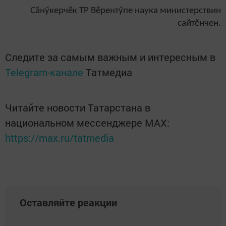
Сăнӳкерчӗк ТР Вӗрентӳпе наука министерствин
сайтӗнчен.
Следите за самым важным и интересным в
Telegram-канале
Татмедиа
Читайте новости Татарстана в
национальном мессенджере MАХ:
https://max.ru/tatmedia
Оставляйте реакции