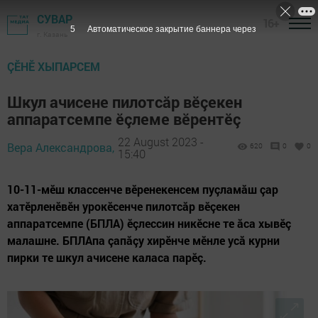
СУВАР
16+
3
Автоматическое закрытие баннера через
г. Казань
ÇӖНӖ ХЫПАРСЕМ
Шкул ачисене пилотсăр вӗçекен
аппаратсемпе ӗçлеме вӗрентӗç
22 August 2023 -
Вера Александрова,
620
0
0
15:40
10-11-мӗш классенче вӗренекенсем пуçламăш çар
хатӗрленӗвӗн урокӗсенче пилотсăр вӗçекен
аппаратсемпе (БПЛА) ӗçлессин никӗсне те ăса хывӗç
малашне. БПЛАпа çапăçу хирӗнче мӗнле усă курни
пирки те шкул ачисене каласа парӗç.