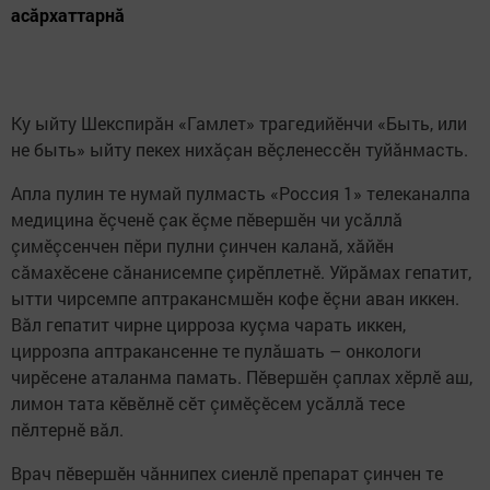
асăрхаттарнă
Ку ыйту Шекспирăн «Гамлет» трагедийӗнчи «Быть, или
не быть» ыйту пекех нихăçан вӗçленессӗн туйăнмасть.
Апла пулин те нумай пулмасть «Россия 1» телеканалпа
медицина ӗçченӗ çак ӗçме пӗвершӗн чи усăллă
çимӗçсенчен пӗри пулни çинчен каланă, хăйӗн
сăмахӗсене сăнанисемпе çирӗплетнӗ. Уйрăмах гепатит,
ытти чирсемпе аптракансмшӗн кофе ӗçни аван иккен.
Вăл гепатит чирне цирроза куçма чарать иккен,
циррозпа аптракансенне те пулăшать – онкологи
чирӗсене аталанма памать. Пӗвершӗн çаплах хӗрлӗ аш,
лимон тата кӗвӗлнӗ сӗт çимӗçӗсем усăллă тесе
пӗлтернӗ вăл.
Врач пӗвершӗн чăннипех сиенлӗ препарат çинчен те