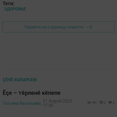
Теги:
ЗДОРОВЬЕ
Перейти на страницу новости
ÇӖНӖ ХЫПАРСЕМ
Ӗçе – тӗрленӗ кӗпепе
21 August 2023 -
Татьяна Васильева,
580
0
0
17:30