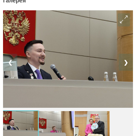
Галерея
❮
❯