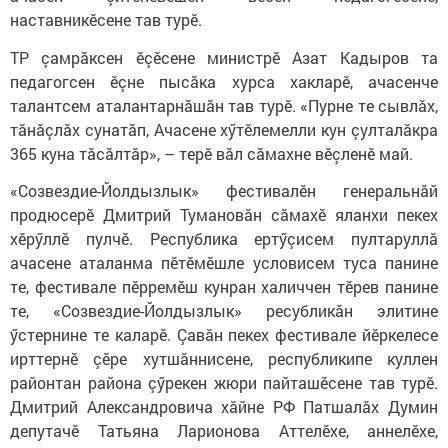
наставникӗсене тав турӗ.
ТР çамрăксен ӗçӗсене министрӗ Азат Кадыров та
педагогсен ӗçне пысăка хурса хакларӗ, ачасенче
талантсем аталантарнăшăн тав турӗ. «Пурне те сывлăх,
тăнăçлăх сунатăп, Ачасене хӳтӗлемелли кун çулталăкра
365 куна тăсăлтăр», – терӗ вăл сăмахне вӗçленӗ май.
«Созвездие-Йолдызлык» фестивалӗн генеральнăй
продюсерӗ Дмитрий Тумановăн сăмахӗ яланхи пекех
хӗрӳллӗ пулчӗ. Республика ертӳçисем пултаруллă
ачасене аталанма пӗтӗмӗшле условисем туса панине
те, фестивале пӗрремӗш кунран халиччен тӗрев панине
те, «Созвездие-Йолдызлык» ресубликăн элитине
ӳстернине те каларӗ. Çавăн пекех фестивале йӗркелесе
ирттернӗ çӗре хутшăннисене, республикипе куллен
районтан района çӳрекен жюри пайташӗсене тав турӗ.
Дмитрий Александровича хăйне РФ Патшалăх Думин
депутачӗ Татьяна Ларионова Аттелӗхе, аннелӗхе,