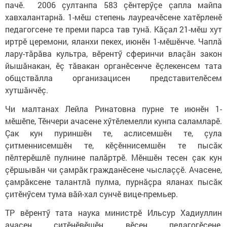
пачӗ. 2006 çултанпа 583 çӗнтерӳçе çапла майпа
хавхалантарнă. 1-мӗш степень лауреачӗсене хатӗрленӗ
педагогсене те преми парса тав тунă. Кăçал 21-мӗш хут
иртрӗ церемони, яланхи пекех, июнӗн 1-мӗшӗнче. Чаплă
лару-тăрăва культра, вӗрентӳ сферинчи влаçăн закон
йышăнакан, ӗç тăвакан органӗсенче ӗçлекенсем тата
общствăлла организацисен представителӗсем
хутшăнчӗç.
Чи малтанах Лейла Ринатовна пурне те июнӗн 1-
мӗшӗпе, Тӗнчери ачасене хӳтӗлемелли кунпа саламларӗ.
Çак кун пуриншӗн те, аслисемшӗн те, çула
çитменнисемшӗн те, кӗçӗннисемшӗн те пысăк
пӗлтерӗшлӗ пулнине палăртрӗ. Мӗншӗн тесен çак кун
çӗршывăн чи çамрăк гражданӗсене чыслаççӗ. Ачасене,
çамрăксене талантлă пулма, пурнăçра яланах пысăк
çитӗнӳсем тума вăй-хал сунчӗ вице-премьер.
ТР вӗрентӳ тата наука министрӗ Ильсур Хадиуллин
ачасен çитӗнӗвӗшӗн вӗсен педагогӗсене,