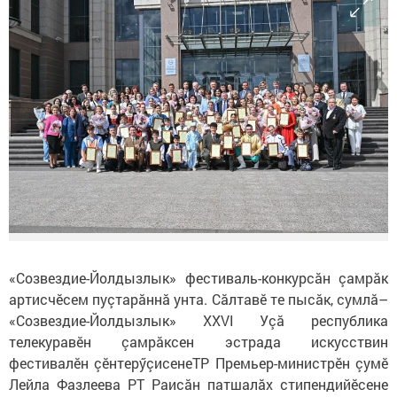
«Созвездие-Йолдызлык» фестиваль-конкурсăн çамрăк
артисчӗсем пуçтарăннă унта. Сăлтавӗ те пысăк, сумлă–
«Созвездие-Йолдызлык» XXVI Уçӑ республика
телекуравӗн çамрӑксен эстрада искусствин
фестивалӗн çӗнтерӳçисенеТР Премьер-министрӗн çумӗ
Лейла Фазлеева РТ Раисӑн патшалӑх стипендийӗсене