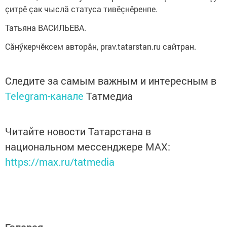
çитрӗ çак чыслă статуса тивӗçнӗренпе.
Татьяна ВАСИЛЬЕВА.
Сăнӳкерчӗксем авторăн, prav.tatarstan.ru сайтран.
Следите за самым важным и интересным в
Telegram-канале
Татмедиа
Читайте новости Татарстана в
национальном мессенджере MАХ:
https://max.ru/tatmedia