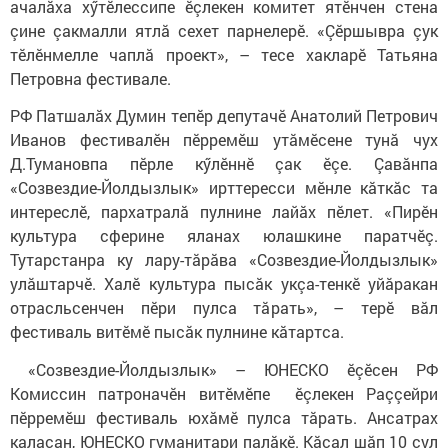
ачалăха хӳтӗлессипе ӗçлекен комитет ятӗнчен стена
çине çакмалли ятлă сехет парнелерӗ. «Çӗршывра çук
тӗлӗнмелле чаплă проект», – тесе хакларӗ Татьяна
Петровна фестивале.
РФ Патшалăх Думин тепӗр депутачӗ Анатолий Петрович
Иванов фестивалӗн пӗрремӗш утăмӗсене тунă чух
Д.Тумановпа пӗрле кӳлӗннӗ çак ӗçе. Çавăнпа
«Созвездие-Йолдызлык» ирттересси мӗнле кăткăс та
интереслӗ, пархатралă пулнине лайăх пӗлет. «Пирӗн
культура сферине яланах юлашкине паратчӗç.
Тутарстанра ку лару-тăрăва «Созвездие-Йолдызлык»
улăштарчӗ. Халӗ культура пысăк укçа-тенкӗ уйăракан
отрасльсенчен пӗри пулса тăрать», – терӗ вăл
фестиваль витӗмӗ пысăк пулнине кăтартса.
«Созвездие-Йолдызлык» – ЮНЕСКО ӗçӗсен РФ
Комиссин патроначӗн витӗмӗпе ӗçлекен Раççейри
пӗрремӗш фестиваль юхăмӗ пулса тăрать. Ансатрах
каласан, ЮНЕСКО гуманитари палăкӗ. Кăçал шăп 10 çул