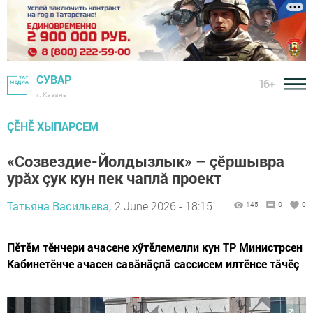
СУВАР
16+
г. Казань
ÇӖНӖ ХЫПАРСЕМ
«Созвездие-Йолдызлык» – çӗршывра
урăх çук кун пек чаплă проект
Татьяна Васильева,
2 June 2026 - 18:15
145
0
0
Пӗтӗм тӗнчери ачасене хӳтӗлемелли кун ТР Министрсен
Кабинетӗнче ачасен савăнăçлă сассисем илтӗнсе тăчӗç