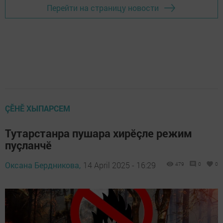
Перейти на страницу новости
ÇӖНӖ ХЫПАРСЕМ
Тутарстанра пушара хирӗçле режим
пуçланчӗ
Оксана Бердникова,
14 April 2025 - 16:29
479
0
0