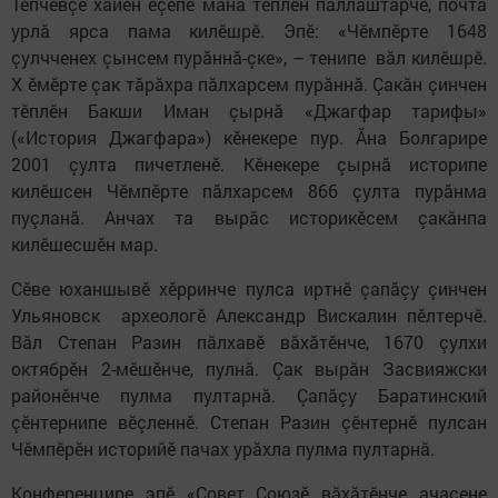
Тӗпчевçӗ хăйӗн ӗçӗпе мана тӗплӗн паллаштарчӗ, почта
урлă ярса пама килӗшрӗ. Эпӗ: «Чӗмпӗрте 1648
çулчченех çынсем пурăннă-çке», – тенипе вăл килӗшрӗ.
X ӗмӗрте çак тăрăхра пăлхарсем пурăннă. Çакăн çинчен
тӗплӗн Бакши Иман çырнă «Джагфар тарифы»
(«История Джагфара») кӗнекере пур. Ăна Болгарире
2001 çулта пичетленӗ. Кӗнекере çырнă историпе
килӗшсен Чӗмпӗрте пăлхарсем 866 çулта пурăнма
пуçланă. Анчах та вырăс историкӗсем çакăнпа
килӗшесшӗн мар.
Сӗве юханшывӗ хӗрринче пулса иртнӗ çапăçу çинчен
Ульяновск археологӗ Александр Вискалин пӗлтерчӗ.
Вăл Степан Разин пăлхавӗ вăхăтӗнче, 1670 çулхи
октябрӗн 2-мӗшӗнче, пулнă. Çак вырăн Засвияжски
районӗнче пулма пултарнă. Çапăçу Баратинский
çӗнтернипе вӗçленнӗ. Степан Разин çӗнтернӗ пулсан
Чӗмпӗрӗн историйӗ пачах урăхла пулма пултарнă.
Конференцире эпӗ «Совет Союзӗ вăхăтӗнче ачасене