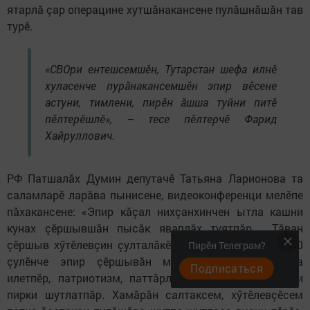
ятарлă çар операцине хутшăнакансене пулăшнăшăн тав
турӗ.
«СВОри ентешсемшӗн, Тутарстан шефа илнӗ
хуласенче пурăнакансемшӗн эпир вӗсене
астуни, тимлени, пирӗн ăшша туйни питӗ
пӗлтерӗшлӗ», – тесе пӗлтерчӗ Фарид
Хайруллович.
РФ Патшалăх Думин депутачӗ Татьяна Ларионова та
саламларӗ ларăва пынисене, видеоконференци мелӗпе
пăхакансене: «Эпир кăçал нихçанхинчен ытла кашни
кунах çӗршывшăн пысăк яваплăх туятпăр. Тăван
çӗршыв хӳтӗлевçин çулталăкӗнче, Аслă Çӗнтерӗвӗн 80
Пирӗн Телеграм?
çулӗнче эпир çӗршывăн мухтавлă йăлисене аса
Подписаться
илетпӗр, патриотизм, паттăрлăх ăруран ăрăва куçни
пирки шутлатпăр. Хамăрăн салтаксем, хӳтӗлевçӗсем