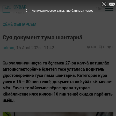
СУВАР
16+
3
Автоматическое закрытие баннера через
г. Казань
ÇӖНӖ ХЫПАРСЕМ
Суя документ тума шантарнă
admin,
15 April 2025 - 11:42
500
0
0
Çырчаллинчи ниçта та ӗçлемен 27-ри каччă патшалăх
автоинспекторӗнче ӗçлетӗп тесе улталаса водитель
удостоверенине туса пама шантарнă. Категорие кура
услуги 15 – 80 пин тенкӗ, документа икӗ уйăх кӗтмелле-
мӗн. Енчен те хăйсемпе пӗрле права тутарас
кăмăллисене илсе килсен 10 пин тенкӗ скидка парăнать
имӗш.