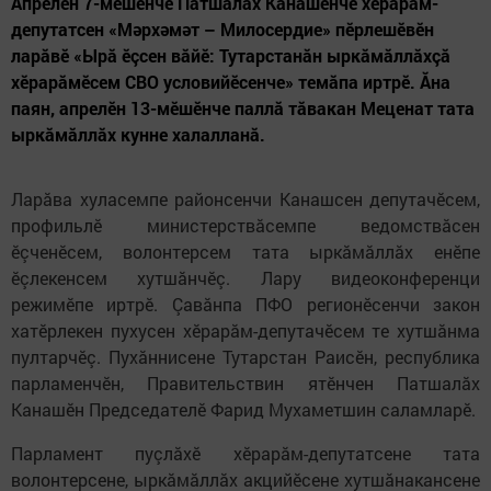
Апрелӗн 7-мӗшӗнче Патшалăх Канашӗнче хӗрарăм-
депутатсен «Мәрхәмәт – Милосердие» пӗрлешӗвӗн
ларăвӗ «Ырă ӗçсен вăйӗ: Тутарстанăн ыркăмăллăхçă
хӗрарăмӗсем СВО условийӗсенче» темăпа иртрӗ. Ăна
паян, апрелӗн 13-мӗшӗнче паллă тăвакан Меценат тата
ыркăмăллăх кунне халалланă.
Ларăва хуласемпе районсенчи Канашсен депутачӗсем,
профильлӗ министерствăсемпе ведомствăсен
ӗçченӗсем, волонтерсем тата ыркăмăллăх енӗпе
ӗçлекенсем хутшăнчӗç. Лару видеоконференци
режимӗпе иртрӗ. Çавăнпа ПФО регионӗсенчи закон
хатӗрлекен пухусен хӗрарăм-депутачӗсем те хутшăнма
пултарчӗç. Пухăннисене Тутарстан Раисӗн, республика
парламенчӗн, Правительствин ятӗнчен Патшалăх
Канашӗн Председателӗ Фарид Мухаметшин саламларӗ.
Парламент пуçлăхӗ хӗрарăм-депутатсене тата
волонтерсене, ыркăмăллăх акцийӗсене хутшăнакансене