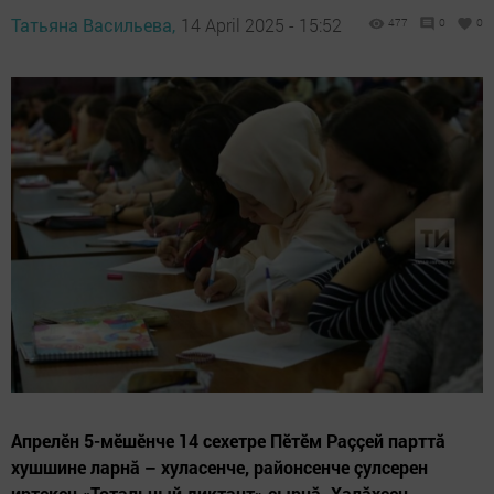
Татьяна Васильева,
14 April 2025 - 15:52
477
0
0
Апрелӗн 5-мӗшӗнче 14 сехетре Пӗтӗм Раççей парттă
хушшине ларнă – хуласенче, районсенче çулсерен
иртекен «Тотальный диктант» çырнă. Халăхсен