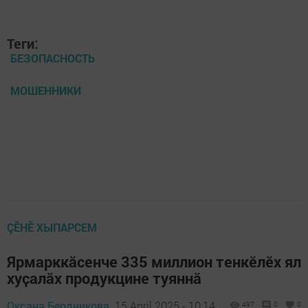
Теги:
БЕЗОПАСНОСТЬ
МОШЕННИКИ
ÇӖНӖ ХЫПАРСЕМ
Ярмарккӑсенче 335 миллион тенкӗлӗх ял
хуҫалӑх продукцине туяннӑ
Оксана Бердникова,
15 April 2025 - 10:14
497
0
0