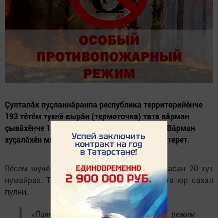
Çулталăк пуçланнăранпа республика территорийӗнче
193 тӗтӗм тухнă вырăн (термоточка) тата вăрман
çывăхӗнче 162 пушар регистрациленине ТР Вăрман
хуçалăхӗн министерствин пресс-служби пӗлтерет.
Вӗсем шучӗ пӗлтерхи тапхăрпа танлаштарасан 20 хут
нумайрах. Тӗп сăлтав – ăшă çанталăк тата юр сахал
пулни.
«Паян Тутарстанра пушара хирӗле режим