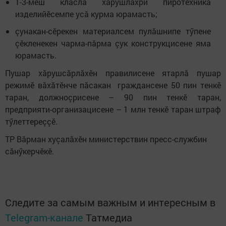
1-3-мӗш класлă хăрушлăхри пиротехника
изделийӗсемпе усă курма юрамасть;
çунакан-сӗрекен материалсем пулăшнипе тӳпене
çӗкленекен чарма-пăрма çук конструкцисене яма
юрамасть.
Пушар хăрушсăрлăхӗн правилисене ятарлă пушар
режимӗ вăхăтӗнче пăсакан граждансене 50 пин тенкӗ
таран, должноçрисене – 90 пин тенкӗ таран,
предприяти-организацисене – 1 млн тенкӗ таран штраф
тӳлеттереççӗ.
ТР Вăрман хуçалăхӗн министерствин пресс-службин
сăнӳкерчӗкӗ.
Следите за самым важным и интересным в
Telegram-канале
Татмедиа