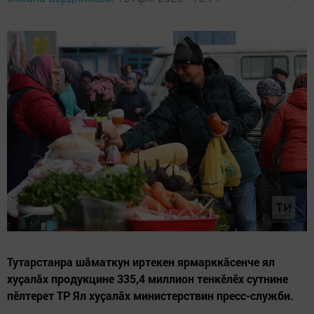
Тутарстанра шăматкун иртекен ярмарккăсенче ял
хуҫалӑх продукцине 335,4 миллион тенкӗлӗх сутнине
пӗлтерет ТР Ял хуҫалӑх министерствин пресс-служби.