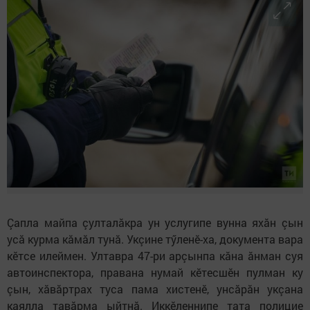
Çапла майпа çулталăкра ун услугипе вунна яхăн çын
усă курма кăмăл тунă. Укçине тӳленӗ-ха, документа вара
кӗтсе илеймен. Ултавра 47-ри арçынпа кăна ăнман суя
автоинспектора, правана нумай кӗтесшӗн пулман ку
çын, хăвăртрах туса пама хистенӗ, унсăрăн укçана
каялла тавăрма ыйтнă. Иккӗленнипе тата полицие