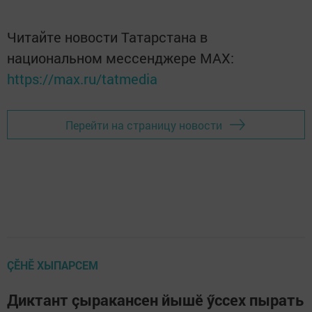
Читайте новости Татарстана в
национальном мессенджере MАХ:
https://max.ru/tatmedia
Перейти на страницу новости
ÇӖНӖ ХЫПАРСЕМ
Диктант çыракансен йышӗ ӳссех пырать