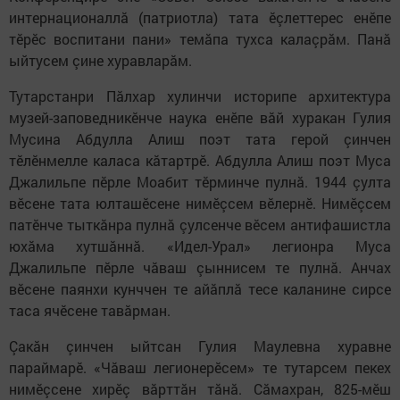
интернационаллă (патриотла) тата ӗçлеттерес енӗпе
тӗрӗс воспитани пани» темăпа тухса калаçрăм. Панă
ыйтусем çине хуравларăм.
Тутарстанри Пăлхар хулинчи историпе архитектура
музей-заповедникӗнче наука енӗпе вăй хуракан Гулия
Мусина Абдулла Алиш поэт тата герой çинчен
тӗлӗнмелле каласа кăтартрӗ. Абдулла Алиш поэт Муса
Джалильпе пӗрле Моабит тӗрминче пулнă. 1944 çулта
вӗсене тата юлташӗсене нимӗçсем вӗлернӗ. Нимӗçсем
патӗнче тыткăнра пулнă çулсенче вӗсем антифашистла
юхăма хутшăннă. «Идел-Урал» легионра Муса
Джалильпе пӗрле чăваш çыннисем те пулнă. Анчах
вӗсене паянхи кунччен те айăплă тесе каланине сирсе
таса ячӗсене тавăрман.
Çакăн çинчен ыйтсан Гулия Маулевна хуравне
параймарӗ. «Чăваш легионерӗсем» те тутарсем пекех
нимӗçсене хирӗç вăрттăн тăнă. Сăмахран, 825-мӗш