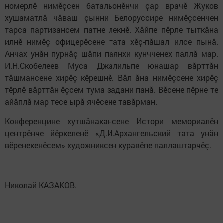
номерлӗ нимӗçсен батальонӗнчи çар врачӗ Жуков
хушаматлă чăваш çынни Белоруссире нимӗçсенчен
тарса партизансем патне лекнӗ. Хăйпе пӗрле тыткăна
илнӗ нимӗç офицерӗсене тата хӗç-пăшал илсе пынă.
Анчах унăн пурнăç шăпи паянхи кунчченех паллă мар.
И.Н.Скобелеев Муса Джалильпе юнашар вăрттăн
тăшмансене хирӗç кӗрешнӗ. Вăл ăна нимӗçсене хирӗç
тӗрлӗ вăрттăн ӗçсем тума задани панă. Вӗсене пӗрне те
айăплă мар тесе ырă ячӗсене тавăрман.
Конференцине хутшăнакансене Истори мемориалӗн
центрӗнче йӗркеленӗ «Д.И.Архангельский тата унăн
вӗренекенӗсем» художниксен куравӗпе паллаштарчӗç.
Николай КАЗАКОВ.