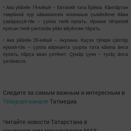
• Ака уйăхӗн 19-мӗшӗ – Евтихий тата Ерёма. Кăнтăртан
таврăннă хур кăвакалсем юханшыв çывăхӗнче йăва
çавăраççӗ-тӗк – çулла типӗ пулать. Ирхине тӗтреллӗ
пулсан типӗ çанталăк уйăх вӗçӗччен тăрать.
• Ака уйăхӗн 20-мӗшӗ – Акулина. Каçхи тӳпере çăлтăр
нумай-тăк – çулла вăрманта çырла тата кăмпа ăнса
пулать, пăрçа аван çитӗнет. Çумăр çуни – тухăç ăнса
çитӗнессе.
Следите за самым важным и интересным в
Telegram-канале
Татмедиа
Читайте новости Татарстана в
национальном мессенджере MАХ: