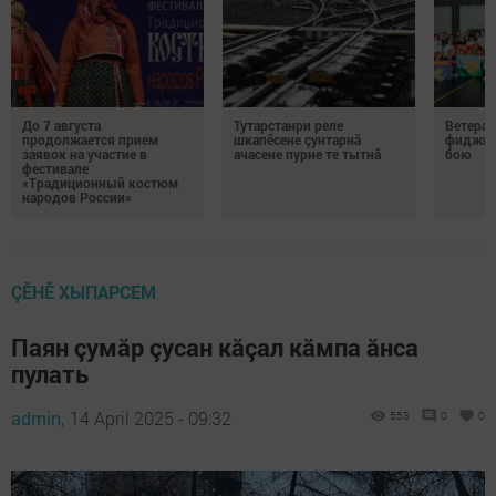
До 7 августа
Тутарстанри реле
Ветеран
продолжается прием
шкапӗсене çунтарнă
фиджит
заявок на участие в
ачасене пурне те тытнă
бою
фестивале
«Традиционный костюм
народов России»
ÇӖНӖ ХЫПАРСЕМ
Паян çумăр çусан кăçал кăмпа ăнса
пулать
admin,
14 April 2025 - 09:32
553
0
0