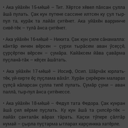
• Ака уйăхӗн 15-мӗшӗ – Тит. Хӗртсе хӗвел пăхсан çулла
ăшă пулать. Çак кун путене сассине илтсен ку çул тыр-
пул та, курăк та лайăх çитӗнет. Ака уйăхӗн варринче
сивӗ-тӗк – тулă ăнса çитӗнет.
• Ака уйăхӗн 16-мӗшӗ – Никита. Çак кун çиле сăнамалла:
кăнтăр енчен вӗрсен – çурхи тырăсем аван ӳсеççӗ,
çурçӗртен вӗрсен – çумăра. Кайăксем йăва çавăрма
пуçланă-тăк – кӗçех ăшăтать.
• Ака уйăхӗн 17-мӗшӗ – Иосиф, Осип. Шăрчăк юрлать-
тӗк, уй-хирте ӗç пуçлама вăхăт. Хурăн çирӗкрен маларах
çулçă кăларсан çулла типӗ пулать. Çумăр çуни – аван
паллă, тыр-пул ăнса çитӗнессе.
• Ака уйăхӗн 18-мӗшӗ – Федул тата Федора. Çак кунран
ăшă çил вӗрме пуçлать. Ку кун ăшă та çилсӗр-тӗк –
лайăх çанталăк вăрах тăрать. Каçхи тӳпере çăлтăр
нумай – çырла пуçтарма ытларах карçинкка хатӗрле.