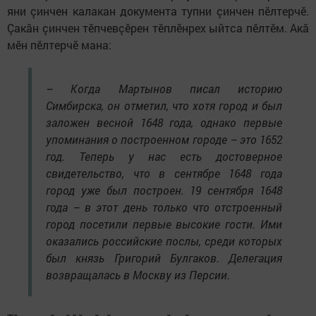
яни çинчен калакан документа тупни çинчен пӗлтерчӗ.
Çакăн çинчен тӗпчевçӗрен тӗплӗнрех ыйтса пӗлтӗм. Акă
мӗн пӗлтерчӗ мана:
– Когда Мартынов писал историю
Симбирска, он отметил, что хотя город и был
заложен весной 1648 года, однако первые
упоминания о построенном городе – это 1652
год. Теперь у нас есть достоверное
свидетельство, что в сентябре 1648 года
город уже был построен. 19 сентября 1648
года – в этот день только что отстроенный
город посетили первые высокие гости. Ими
оказались российские послы, среди которых
был князь Григорий Булгаков. Делегация
возвращалась в Москву из Персии.