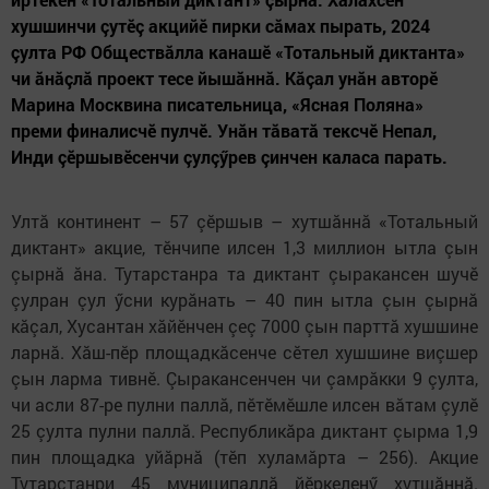
хушшинчи çутӗç акцийӗ пирки сăмах пырать, 2024
çулта РФ Обществăлла канашӗ «Тотальный диктанта»
чи ăнăçлă проект тесе йышăннă. Кăçал унăн авторӗ
Марина Москвина писательница, «Ясная Поляна»
преми финалисчӗ пулчӗ. Унăн тăватă тексчӗ Непал,
Инди çӗршывӗсенчи çулçӳрев çинчен каласа парать.
Ултă континент – 57 çӗршыв – хутшăннă «Тотальный
диктант» акцие, тӗнчипе илсен 1,3 миллион ытла çын
çырнă ăна. Тутарстанра та диктант çыракансен шучӗ
çулран çул ӳсни курăнать – 40 пин ытла çын çырнă
кăçал, Хусантан хăйӗнчен çеç 7000 çын парттă хушшине
ларнă. Хăш-пӗр площадкăсенче сӗтел хушшине виçшер
çын ларма тивнӗ. Çыракансенчен чи çамрăкки 9 çулта,
чи асли 87-ре пулни паллă, пӗтӗмӗшле илсен вăтам çулӗ
25 çулта пулни паллă. Республикăра диктант çырма 1,9
пин площадка уйăрнă (тӗп хуламăрта – 256). Акцие
Тутарстанри 45 муниципаллă йӗркеленӳ хутшăннă.