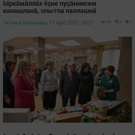
Ыркăмăллăх ӗçне пуçăннисем
канашланă, опытпа паллашнă
Татьяна Васильева,
13 April 2025 - 09:27
488
0
0