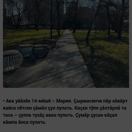
• Ака уйăхӗн 14-мӗшӗ – Мария. Çырмасенчи пăр хăвăрт
кайса пӗтсен çăмăл çул пулать. Каçхи тӳпе çăлтăрлă та
таса – çулла тухăç аван пулать. Çумăр çусан кăçал
кăмпа ăнса пулать.