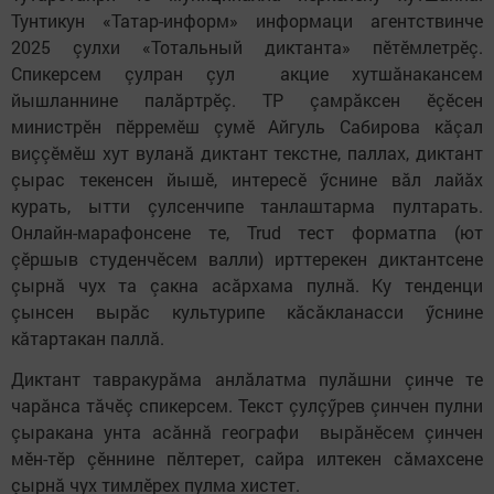
Тунтикун «Татар-информ» информаци агентствинче
2025 çулхи «Тотальный диктанта» пӗтӗмлетрӗç.
Спикерсем çулран çул акцие хутшăнакансем
йышланнине палăртрӗç. ТР çамрăксен ӗçӗсен
министрӗн пӗрремӗш çумӗ Айгуль Сабирова кăçал
виççӗмӗш хут вуланă диктант текстне, паллах, диктант
çырас текенсен йышӗ, интересӗ ӳснине вăл лайăх
курать, ытти çулсенчипе танлаштарма пултарать.
Онлайн-марафонсене те, Trud тест форматпа (ют
çӗршыв студенчӗсем валли) ирттерекен диктантсене
çырнă чух та çакна асăрхама пулнă. Ку тенденци
çынсен вырăс культурипе кăсăкланасси ӳснине
кăтартакан паллă.
Диктант тавракурăма анлăлатма пулăшни çинче те
чарăнса тăчӗç спикерсем. Текст çулçӳрев çинчен пулни
çыракана унта асăннă географи вырăнӗсем çинчен
мӗн-тӗр çӗннине пӗлтерет, сайра илтекен сăмахсене
çырнă чух тимлӗрех пулма хистет.