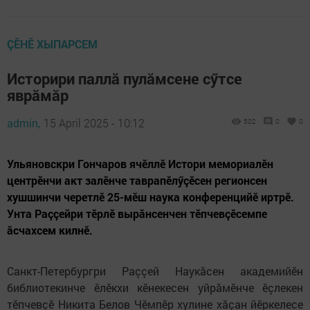
ÇӖНӖ ХЫПАРСЕМ
Историри паллă пулăмсене сӳтсе
яврăмăр
admin,
15 April 2025 - 10:12
502
0
0
Ульяновскри Гончаров ячӗллӗ Истори мемориалӗн
центрӗнчи акт залӗнче таврапӗлӳçӗсен регионсен
хушшинчи черетлӗ 25-мӗш наука конференцийӗ иртрӗ.
Унта Раççейри тӗрлӗ вырăнсенчен тӗпчевçӗсемпе
ăсчахсем килнӗ.
Санкт-Петербургри Раççей Наукăсен академийӗн
библиотекинче ӗлӗкхи кӗнекесен уйрăмӗнче ӗçлекен
тӗпчевçӗ Никита Белов Чӗмпӗр хулине хăçан йӗркелесе