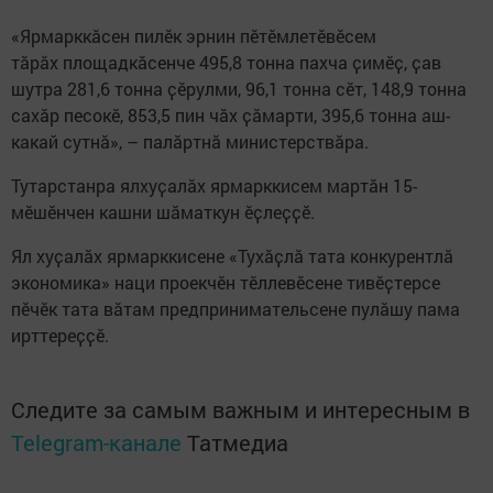
«Ярмарккӑсен пилӗк эрнин пӗтӗмлетӗвӗсем
тӑрӑх площадкӑсенче 495,8 тонна пахча ҫимӗҫ, ҫав
шутра 281,6 тонна ҫӗрулми, 96,1 тонна сӗт, 148,9 тонна
сахӑр песокӗ, 853,5 пин чӑх ҫӑмарти, 395,6 тонна аш-
какай сутнă», – палӑртнӑ министерствӑра.
Тутарстанра ялхуҫалӑх ярмарккисем мартăн 15-
мӗшӗнчен кашни шӑматкун ӗҫлеҫҫӗ.
Ял хуҫалӑх ярмарккисене «Тухӑҫлӑ тата конкурентлӑ
экономика» наци проекчӗн тӗллевӗсене тивӗҫтерсе
пӗчӗк тата вӑтам предпринимательсене пулӑшу пама
ирттереҫҫӗ.
Следите за самым важным и интересным в
Telegram-канале
Татмедиа