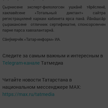
Çырнисене эксперт-филологсен ушкăнӗ тӗрӗсленӗ,
хаклавӗсене «Тотальный диктант» сайтра
регистрациленӗ харкам кабинета ярса панă. Йăнăшсăр
çыракансене отличник сертификатне, спонсорсенчен
парне парса хавхалантарнă.
Сăнӳкерчӗк «Татар-информ» ИА.
Следите за самым важным и интересным в
Telegram-канале
Татмедиа
Читайте новости Татарстана в
национальном мессенджере MАХ:
https://max.ru/tatmedia