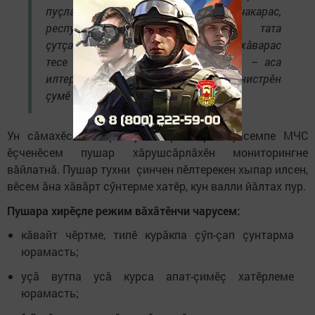
пуçланчӗ. Ăна пушар тухассине чакарас,
республикăри халăха хӳтелес тата
çутçанталăк ресурсӗсене сыхласа хăварас
тесе ятарлă режима пжхжнмалла», – аса
илтернӗ ТР вăрман хуçалăхӗн министрӗн
çумӗ Ильгизар Зарипов.
Ун сăмахӗсемпе, республикăри вăрманçăсемпе МЧС
ӗçченӗсем пушар хăрушсăрлăхӗн мониторингне
вăйлатнă. Пушар тухни çинчен пӗлтерекен хыпар илсен,
вӗсем ăна хăвăрт сӳнтерме хатӗр, кун валли йăлтах пур.
Пушара хирӗçле режим вăхăтӗнчи чарусем:
кăвайт чӗртме, типӗ курăкпа çӳп-çап çунтарма
юрамасть;
уçă вутпа усă курса апат-çимӗç хатӗрлеме
юрамасть;