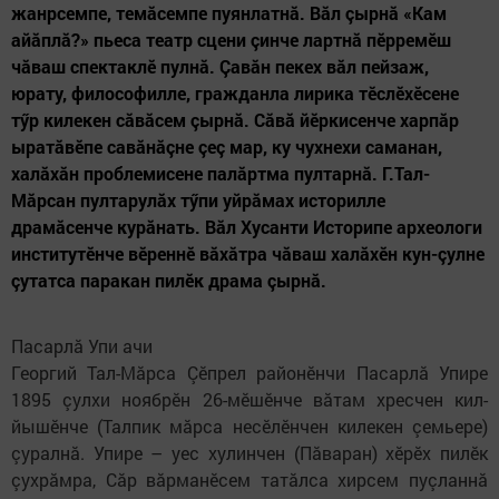
жанрсемпе, темăсемпе пуянлатнă. Вăл çырнă «Кам
айăплă?» пьеса театр сцени çинче лартнă пӗрремӗш
чăваш спектаклӗ пулнă. Çавăн пекех вăл пейзаж,
юрату, философилле, гражданла лирика тӗслӗхӗсене
тӳр килекен сăвăсем çырнă. Сăвă йӗркисенче харпăр
ыратăвӗпе савăнăçне çеç мар, ку чухнехи саманан,
халăхăн проблемисене палăртма пултарнă. Г.Тал-
Мăрсан пултарулăх тӳпи уйрăмах историлле
драмăсенче курăнать. Вăл Хусанти Историпе археологи
институтӗнче вӗреннӗ вăхăтра чăваш халăхӗн кун-çулне
çутатса паракан пилӗк драма çырнă.
Пасарлă Упи ачи
Георгий Тал-Мӑрса Çӗпрел районӗнчи Пасарлӑ Упире
1895 çулхи ноябрӗн 26-мӗшӗнче вӑтам хресчен кил-
йышӗнче (Талпик мӑрса несӗлӗнчен килекен çемьере)
çуралнӑ. Упире – уес хулинчен (Пӑваран) хӗрӗх пилӗк
çухрӑмра, Сӑр вӑрманӗсем татӑлса хирсем пуçланнӑ