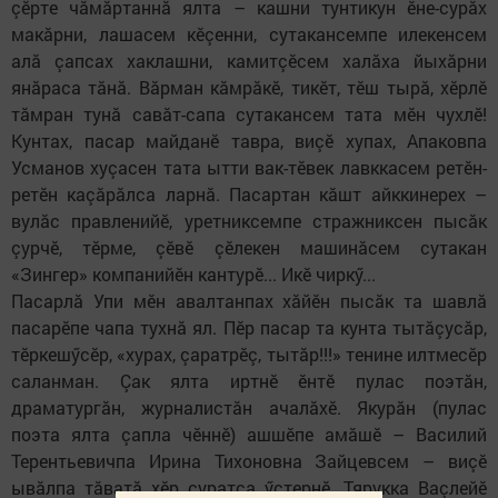
çӗрте чӑмӑртаннӑ ялта – кашни тунтикун ӗне-сурӑх
макӑрни, лашасем кӗçенни, сутакансемпе илекенсем
алӑ çапсах хаклашни, камитçӗсем халӑха йыхӑрни
янӑраса тӑнӑ. Вӑрман кӑмрӑкӗ, тикӗт, тӗш тырӑ, хӗрлӗ
тӑмран тунӑ савӑт-сапа сутакансем тата мӗн чухлӗ!
Кунтах, пасар майданӗ тавра, виçӗ хупах, Апаковпа
Усманов хуçасен тата ытти вак-тӗвек лавккасем ретӗн-
ретӗн каçӑрӑлса ларнӑ. Пасартан кӑшт айккинерех –
вулӑс правленийӗ, уретниксемпе стражниксен пысӑк
çурчӗ, тӗрме, çӗвӗ çӗлекен машинӑсем сутакан
«Зингер» компанийӗн кантурӗ... Икӗ чиркӳ...
Пасарлӑ Упи мӗн авалтанпах хӑйӗн пысӑк та шавлӑ
пасарӗпе чапа тухнӑ ял. Пӗр пасар та кунта тытӑçусӑр,
тӗркешӳсӗр, «хурах, çаратрӗç,​ тытӑр!!!» тенине илтмесӗр
саланман. Çак ялта иртнӗ ӗнтӗ пулас поэтӑн,
драматургӑн, журналистӑн ачалӑхӗ. Якурăн (пулас
поэта ялта çапла чӗннӗ) ашшӗпе амӑшӗ – Василий
Терентьевичпа Ирина Тихоновна Зайцевсем – виçӗ
ывӑлпа тӑватӑ хӗр çуратса ӳстернӗ. Тярукка Ваçлейӗ