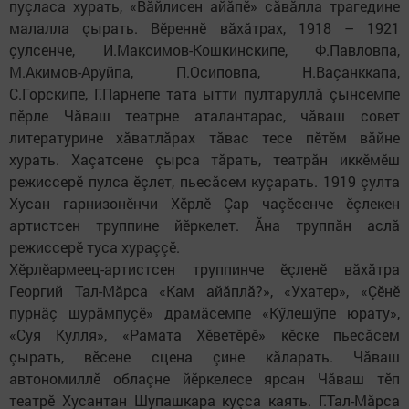
пуçласа хурать, «Вӑйлисен айӑпӗ» сӑвӑлла трагедине
малалла çырать. Вӗреннӗ вӑхӑтрах, 1918 – 1921
çулсенче, И.Максимов-Кошкинскипе, Ф.Павловпа,​
М.Акимов-Аруйпа, П.Осиповпа, Н.Ваçанккапа,
С.Горскипе, Г.Парнепе тата ытти пултаруллӑ çынсемпе
пӗрле Чӑваш театрне аталантарас, чӑваш совет
литературине хӑватлăрах тăвас тесе пӗтӗм вӑйне
хурать. Хаçатсене çырса тӑрать, театрăн иккӗмӗш
режиссерӗ пулса ӗçлет, пьесӑсем куçарать. 1919 çулта
Хусан гарнизонӗнчи Хӗрлӗ Çар чаçӗсенче ӗçлекен
артистсен труппине йӗркелет. Ăна труппăн аслă
режиссерӗ туса хураççӗ.
Хӗрлӗармеец-артистсен труппинче ӗçленӗ вӑхӑтра
Георгий Тал-Мӑрса «Кам айӑплă?», «Ухатер», «Çӗнӗ
пурнӑç шурӑмпуçӗ» драмăсемпе «Кӳлешӳпе юрату»,
«Суя Кулля», «Рамата Хӗветӗрӗ» кӗске пьесӑсем
çырать, вӗсене сцена çине кӑларать. Чӑваш
автономиллӗ облаçне йӗркелесе ярсан Чӑваш тӗп
театрӗ Хусантан Шупашкара куçса каять. Г.Тал-Мӑрса