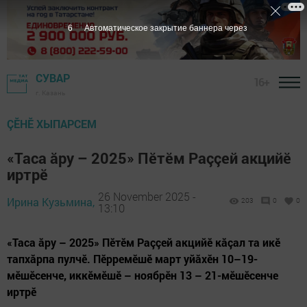
4
Автоматическое закрытие баннера через
СУВАР
16+
г. Казань
ÇӖНӖ ХЫПАРСЕМ
«Таса ăру – 2025» Пӗтӗм Раççей акцийӗ
иртрӗ
26 November 2025 -
Ирина Кузьмина,
203
0
0
13:10
«Таса ăру – 2025» Пӗтӗм Раççей акцийӗ кăçал та икӗ
тапхăрпа пулчӗ. Пӗрремӗшӗ март уйăхӗн 10–19-
мӗшӗсенче, иккӗмӗшӗ – ноябрӗн 13 – 21-мӗшӗсенче
иртрӗ