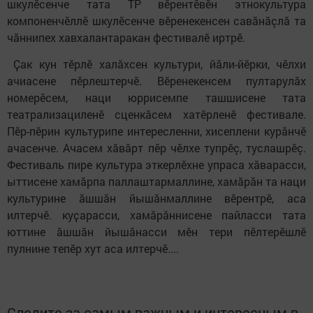
шкулӗсенче тата ТР вӗрентӗвӗн этнокультура
компоненчӗллӗ шкулӗсенче вӗренекенсен савăнăçлă та
чӑннипех хавхалантаракан фестивалӗ иртрӗ.
Ҫак кун тӗрлӗ халăхсен культури, йӑли-йӗрки, чӗлхи
ачиасене пӗрлештерчӗ. Вӗренекенсем пултарулӑх
номерӗсем, наци юррисемпе ташшисене тата
театрализациленӗ сценкăсем хатӗрленӗ фестивале.
Пӗр-пӗрин культурипе интересленни, хисеплени курăнчӗ
ачасенче. Ачасем хăвăрт пӗр чӗлхе тупрӗç, туслашрӗç.
Фестиваль пире культура эткерлӗхне упраса хӑварасси,
ыттисене хамăрпа паллаштармаллине, хамăрăн та наци
культурине ăшшăн йышăнмаллине вӗрентрӗ, аса
илтерчӗ. куҫарасси, хамӑрӑннисене пайласси тата
юттине ӑшшӑн йышӑнасси мӗн тери пӗлтерӗшлӗ
пулнине тепӗр хут аса илтерчӗ....
Следите за самым важным и интересным в