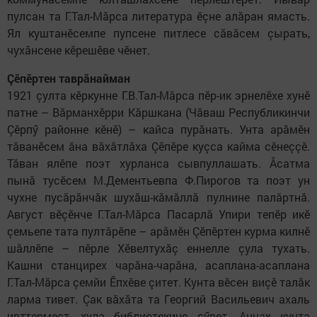
пулсан та Г.Тал-Мӑрса литература ӗçне алӑран ямасть.
Ял куштанӗсемпе пупсене питлесе сӑвӑсем çырать,
чухӑнсене кӗрешӗве чӗнет.
​Çӗпӗртен таврăнайман
1921 çулта кӗркунне Г.В.Тал-Мӑрса пӗр-ик эрнелӗхе хунӗ
патне – Вӑрманхӗрри Кӑршкана (Чăваш Республикинчи
Çӗрпӳ районне кӗнӗ) – кайса пурӑнать. Унта арӑмӗн
тӑванӗсем ӑна вӑхӑтлӑха Çӗпӗре куçса кайма сӗнеççӗ.
Тӑван ялӗпе поэт хурланса сывпуллашать. Ăсатма
пынӑ тусӗсем М.Дементьевпа Ф.Пирогов та поэт ун
чухне пусӑрӑнчӑк шухӑш-кӑмӑллӑ пулнине палӑртнă.
Август вӗçӗнче Г.Тал-Мӑрса Пасарлӑ Упири тепӗр икӗ
çемьепе тата пултӑрӗпе – арӑмӗн Çӗпӗртен курма килнӗ
шӑллӗпе – пӗрле Хӗвелтухӑç еннелле çула тухать.
Кашни станцирех чарӑна-чарӑна, асаплана-асаплана
Г.Тал-Мӑрса çемйи Ӗпхӗве çитет. Кунта вӗсен виçӗ талӑк
ларма тивет. Çак вӑхӑта та Георгий Васильевич ахаль
ирттермест, хула библиотекине çӳрет. Анчах кунта