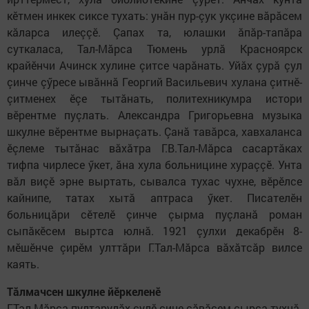
кӗтмен инкек сиксе тухать: унӑн пур-çук укçине вӑрӑсем
кӑларса илеççӗ. Çапах та, юлашки ӑпӑр-тапӑра
суткаласа, Тал-Мӑрса Тюмень урлӑ Красноярск
крайӗнчи Ачинск хулине çитсе чарӑнать. Уйӑх çурӑ çул
çинче çӳресе ывӑннӑ Георгий Васильевич хулана çитнӗ-
çитменех ӗçе тытӑнать, политехникумра истори
вӗрентме пуçлать. Александра Григорьевна музыка
шкулне вӗрентме вырнаçать. Çанă тавӑрса, хавхаланса
ӗçлеме тытӑнас вӑхӑтра Г.В.Тал-Мӑрса сасартӑках
тифпа чирлесе ӳкет, ӑна хула больницине хураççӗ. Унта
вӑл виçӗ эрне выртать, сывалса тухас чухне, вӗрӗлсе
кайнипе, татах хытӑ аптраса ӳкет. Писателӗн
больницӑри сӗтелӗ çинче çырма пуçланӑ роман
сыпӑкӗсем выртса юлнă. 1921 çулхи декабрӗн 8-
мӗшӗнче çирӗм улттӑри Г.Тал-Мӑрса вӑхӑтсӑр вилсе
каять.
​Тăлмачсен шкулне йӗркеленӗ
Г.Тал-Мăрса пултарулăх çулӗ çине сăвăсем çырса тухнă.