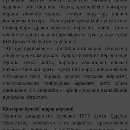
хушшине вӑл хӑюллӑн тухать, шухӑшӗсене пытарса-
хӑраса тӑмасӑр калать, тӗнчери лару-тӑру çинчен
калаçусем ирттерет. Халӑх умне тухма май пултӑр тесе
Шӑмӑршӑра драма кружокӗ йӗркелет, хӑйӗн тӑван
ялӗнче те çавӑн йышши драмкружок тума çывӑх тусне
М.Н.Дементьев учителе пулӑшать.
1917 çул пуçламӑшне Г.Тал-Мӑрса Шӑмӑршӑ тӑрӑхӗнчи
ялсенче çӗнӗ саманашӑн кӗрешсе ирттерет. Кӗр еннелле
Хусана тухса каять, вӑрçӑра аманнисен союзӗн
патронатне вырнаçать. Кунта вӑл вӑрçӑ инваличӗсене
пӗтӗмӗшле пӗлӳ паракан курсра географи вӗрентет,
спектакльсемпе тӗлпулусем йӗркелет, унта хӑйӗн
сӑввисене, К.В.Ивановӑн «Нарспи» поэмин сыпӑкӗсене
вула-вула кӑтартать.
​Кăнтăрла ӗçленӗ, каçпа вӗреннӗ
Хусанти университет çумӗнче 1917 çулта Çурçӗр-
Хӗвелтухӑç халӑхӗсен этнографийӗпе археологийӗн
институчӗ уçӑлать. Г.Тал-Мӑрса хавхалансах çак