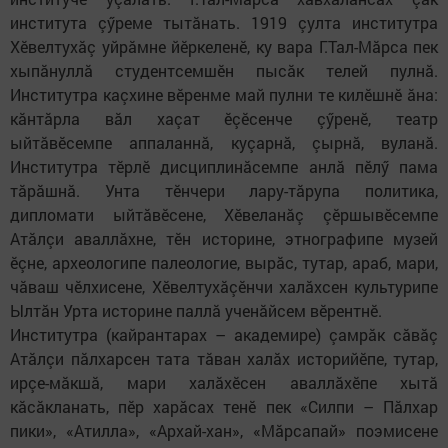
института çӳреме тытӑнать. 1919 çулта институтра
Хӗвелтухӑç уйрӑмне йӗркеленӗ, ку вара Г.Тал-Мӑрса пек
хыпӑнуллӑ студентсемшӗн пысӑк телей пулнӑ.
Институтра каçхине вӗренме май​ пулни те килӗшнӗ ӑна:
кӑнтӑрла вӑл хаçат ӗçӗсенче çӳренӗ, театр
ыйтӑвӗсемпе аппаланнӑ, куçарнă, çырнӑ, вуланӑ.
Институтра тӗрлӗ дисциплинӑсемпе анлӑ пӗлӳ пама
тӑрӑшнӑ. Унта тӗнчери лару-тӑрупа политика,
дипломати ыйтӑвӗсене, Хӗвеланӑç çӗршывӗсемпе
Атӑлçи аваллӑхне, тӗн историне, этнографипе музей
ӗçне, археологипе палеологие, вырӑс, тутар, араб, мари,
чӑваш чӗлхисене, Хӗвелтухӑçӗнчи халӑхсен культурипе
Ылтӑн Урта историне паллӑ ученӑйсем вӗрентнӗ.
Институтра (кайрантарах – академире) çамрӑк сӑвӑç
Атӑлçи пăлхарсен тата тăван халӑх историйӗпе, тутар,
ирçе-мӑкшӑ, мари халăхӗсен аваллӑхӗпе хытӑ
кӑсӑкланать, пӗр харӑсах тенӗ пек «Силпи – Пăлхар
пики», «Атилла», «Архай-хан», «Мӑрсапай» поэмисене