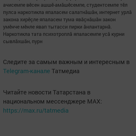
ачисемпе вӗсен ашшӗ-амăшӗсемпе, студентсемпе тӗл
пулса наркотикла япаласем салатнăшăн, интернет урлă
закона хирӗçле япаласем тума явăçнăшăн закон
умӗнче мӗнле явап тытасси пирки ăнлантарнă.
Наркотикла тата психотроплă япаласемпе усă курни
сывлăхшăн, пурн
Следите за самым важным и интересным в
Telegram-канале
Татмедиа
Читайте новости Татарстана в
национальном мессенджере MАХ:
https://max.ru/tatmedia