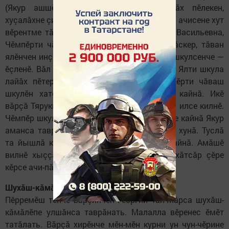
(Якур ашшӗ) ырӑ чунлӑ, пурнӑçа лайӑх пӗлекен,
хуçалӑхне çирӗп тытса пыракан çын пулнӑ, ачисене хут
вӗрентме тӑрӑшнӑ. Якурӑн аппӑшӗ, Елена Васильевна,
Чӗмпӗрти чӑваш шкулӗнчен вӗренсе тухнӑскер, тӑван
ялӗнчен инçех мар – Шӑмӑршӑ тӑрӑхӗнчи шкулсенче —
ӗçленӗ. Вӑл Якура çул уçса пама тӑрӑшнӑ. Ялти шкула
лайӑх пӗтернӗ шӑллӗне 1909 çулта Чӗмпӗрти чӑваш
шкулӗн хатӗрленӳ класне вӗренме илсе кайнӑ. Икӗ
вӑрçӑ Тярукка Ваçлейӗн килне пысӑк хуйхӑ илсе килнӗ.
Чӗмпӗр шкулӗнчен патша çарне хӑй ирӗкӗпе кайнӑ Якур
аманса таврӑннӑ, пиччӗшӗ вара, Илле, пуç хунӑ. Туслӑ
та йышлӑ кил-йыш самантрах саланса кайнӑ. Амӑшӗ
вилнӗ хыççӑнах Матринепе Пӑлаки те вӑхӑтсӑр çӗре
кӗрсе ачи-пӑчисене тӑлӑха хӑварнӑ.
​Шухăш-кăмăлне вăрçă улăштарнă
Пӗрремӗш тӗнче вӑрçинчен Георгий Тал-Мӑрса шухӑш-
кӑмӑлӗпе улшӑнса таврӑнать. Малалла вӗренес ӗмӗт
татӑлать. Вӑрçӑ хирӗнче мӗн-мӗн курни ун чун-чӗрине