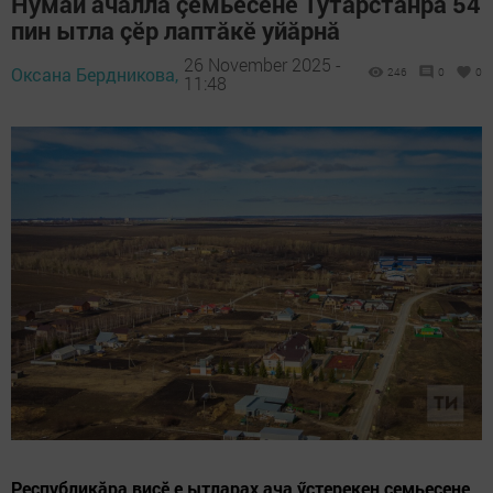
Нумай ачаллă çемьесене Тутарстанра 54
пин ытла çӗр лаптăкӗ уйăрнă
26 November 2025 -
Оксана Бердникова,
246
0
0
11:48
Республикăра виçӗ е ытларах ача ӳстерекен çемьесене