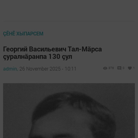
ÇӖНӖ ХЫПАРСЕМ
Георгий Васильевич Тал-Мăрса
çуралнăранпа 130 çул
admin,
26 November 2025 - 10:11
376
0
1