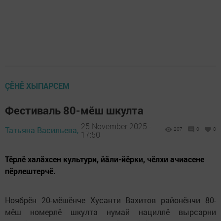
ÇӖНӖ ХЫПАРСЕМ
Фестиваль 80-мӗш шкулта
25 November 2025 -
Татьяна Васильева,
207
0
0
17:50
Тӗрлӗ халăхсен культури, йӑли-йӗрки, чӗлхи ачиасене
пӗрлештерчӗ.
Ноябрӗн 20-мӗшӗнче Хусанти Вахитов районӗнчи 80-
мӗш номерлӗ шкулта нумай нациллӗ вырсарни