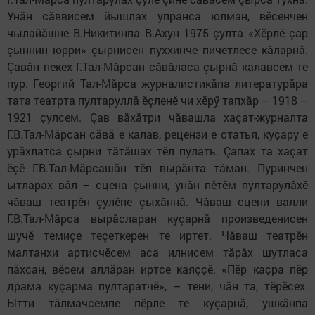
Унăн сăввисем йышлах упранса юлман, вӗсенчен
чылайăшне В.Никитинпа В.Ахун 1975 çулта «Хӗрлӗ çар
çыннин юрри» çырнисен пуххинче пичетлесе кăларнă.
Çавăн пекех Г.Тал-Мăрсан сăвăласа çырнă калавсем те
пур. Георгий Тал-Мӑрса журналистикӑпа литературӑра
тата театрта пултаруллӑ ӗçленӗ чи хӗрӳ тапхӑр – 1918 –
1921 çулсем. Çав вӑхӑтри чӑвашла хаçат-журналта
Г.В.Тал-Мӑрсан сӑвӑ е калав, рецензи е статья, куçару е
урӑхлатса çырни тӑтӑшах тӗл пулать. Çапах та хаçат
ӗçӗ Г.В.Тал-Мӑрсашӑн тӗп вырӑнта тӑман. Пуринчен
ытларах вӑл – сцена çынни, унӑн пӗтӗм пултарулӑхӗ
чӑваш театрӗн çулӗпе çыхӑннӑ. Чӑваш сцени валли
Г.В.Тал-Мӑрса вырӑсларан куçарнӑ произведенисен
шучӗ темиçе теçеткерен те иртет. Чӑваш театрӗн
малтанхи артисчӗсем аса илнисем тӑрӑх шутласа
пӑхсан, вӗсем аллӑран иртсе каяççӗ. «Пӗр каçра пӗр
драма куçарма пултаратчӗ», – тени, чӑн та, тӗрӗсех.
Ытти тăлмачсемпе пӗрле те куçарнӑ, ушкӑнпа