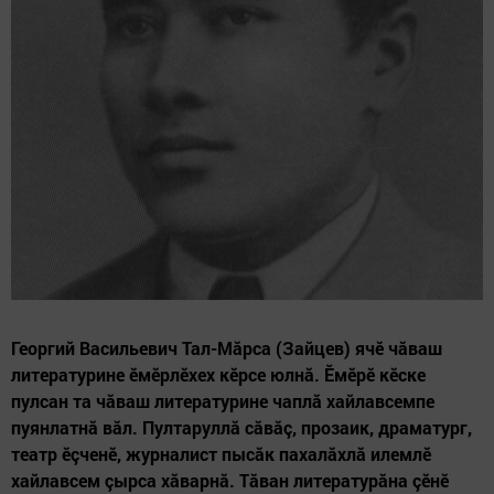
Георгий Васильевич Тал-Мăрса (Зайцев) ячӗ чăваш
литературине ӗмӗрлӗхех кӗрсе юлнă. Ӗмӗрӗ кӗске
пулсан та чăваш литературине чаплă хайлавсемпе
пуянлатнă вăл. Пултаруллă сăвăç, прозаик, драматург,
театр ӗçченӗ, журналист пысăк пахалăхлă илемлӗ
хайлавсем çырса хăварнă. Тăван литературăна çӗнӗ