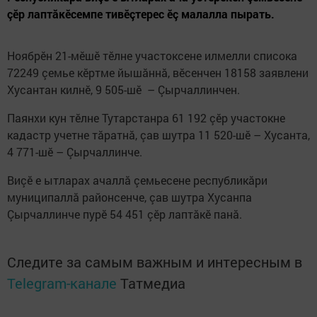
çӗр лаптăкӗсемпе тивӗçтерес ӗç малалла пырать.
Ноябрӗн 21-мӗшӗ тӗлне участоксене илмелли списока
72249 çемье кӗртме йышăннă, вӗсенчен 18158 заявлени
Хусантан килнӗ, 9 505-шӗ – Çырчаллинчен.
Паянхи кун тӗлне Тутарстанра 61 192 çӗр участокне
кадастр учетне тăратнă, çав шутра 11 520-шӗ – Хусанта,
4 771-шӗ – Çырчаллинче.
Виçӗ е ытларах ачаллă çемьесене республикăри
муниципаллă районсенче, çав шутра Хусанпа
Çырчаллинче пурӗ 54 451 çӗр лаптăкӗ панă.
Следите за самым важным и интересным в
Telegram-канале
Татмедиа