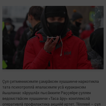
Çул çитменнисемпе çамрăксен хушшинче наркотикла
тата психотроплă япаласемпе усă куракансем
йышланас хăрушлăх пысăккипе Раççейре çуллен
ведомствăсен хушшинчи «Таса ăру» комплекслă
оперативлă профилактика акцийӗ иртет. Тӗллевӗ – çул