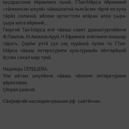
куçарассине йӗркелесе пынӑ. Г.Тал-Мӑрса йӗркеленӗ
«тӑлмачсен шкулӗ» чӑвашлатнӑ пьесӑсем тӗрлӗ ял-хула
тӑрӑх саланнӑ, вӗсене артистсем алӑран алла çыра-
çыра илсе вӗреннӗ...
Георгий Тал-Мӑрса ячӗ чӑваш совет драматургийӗнче
Ф.Павлов, М.Акимов-Аруй, Н.Ефремов ячӗсемпе юнашар
тӑрать. Çирӗм ултă çул çеç пурăннă пулин те, Г.Тал-
Мăрса чăваш литературипе культуришӗн пӗлтерӗшлӗ
ӗçсем сахал мар тунă.
Надежда СЕРДЦЕВА,
Упи вăтам шкулӗнче чăваш чӗлхипе литературине
вӗрентекен.
Çӗпрел районӗ.
Сăнӳкерчӗк наследиечувашии.рф сайтӗнчен.