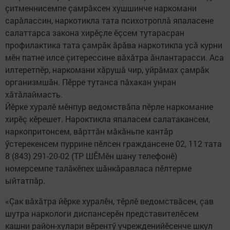
çитменнисемпе çамрăксен хушшинче наркомани
сарăлассин, наркотикла тата психотроплă япаласене
салаттарса закона хирӗçле ӗçсем тутарасран
профилактика тата çамрăк ăрăва наркотикпа усă курни
мӗн патне илсе çитерессине вăхăтра ăнлантарасси. Аса
илтеретпӗр, наркомани хăрушă чир, уйрăмах çамрăк
организмшăн. Пӗрре тутанса пăхакан унран
хăтăлаймасть.
Йӗрке хуралӗ мӗнпур ведомствăпа пӗрле наркомание
хирӗç кӗрешет. Нароктикла япаласем салатакансем,
наркопритонсем, вăрттăн мăкăньпе кантăр
ӳстерекенсем пуррине пӗлсен граждансене 02, 112 тата
8 (843) 291-20-02 (ТР ШӖМӗн шану телефонӗ)
номерсемпе талăкӗпех шăнкăравласа пӗлтерме
ыйтатпăр.
«Çак вăхăтра йӗрке хуралӗн, тӗрлӗ ведомствăсен, çав
шутра наркологи диспансерӗн представителӗсем
кашни район-хулари вӗрентӳ учрежденийӗсенче шкул