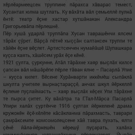
хӗрлӗармеецсен труппине пӑрахса хӑварас темест,
Хусантах юлма шутлать. Ку вӑхӑта вӑл çемьеллӗ пулнă
ӗнтӗ: театр ӗçне хастар хутшӑнакан Александра
Григорьевӑпа пӗрлешнӗ.
Пӗр хушӑ ударлӑ труппӑпа Хусан таврашӗнчи ялсем
тӑрӑх çӳрет. Вӑрçӑ пӗтнӗ хыççӑн салтаксен труппи те
хӑйӗн ӗçне вӗçлет. Артистсенчен нумайӑшӗ Шупашкара
куçса каять, хӑшӗсем урӑх ӗçе кӗнӗ.
1921 çулта, çуркунне, Атӑл тӑрӑхне хаяр выçлӑх килсе
çапсан вăл мӑшӑрӗпе пӗрле тӑван ялне – Пасарлӑ Упие
– куçса килет. Вӗсене Хурӑнварти иккӗмӗш сыпӑклă
шкулта учителе вырнаçтараççӗ, анчах шкул йӗркеллӗ
ӗçлеме пуçлаймасть – хаяр выçлӑх кӗçех Упи тӑрӑхне
те пырса çитет. Ку вӑхӑтра та Г.Тал-Мӑрса Пасарлӑ
Упири халӑх çуртӗнче 1916 çултах йӗркеленӗ драма
кружокӗн ӗçӗ-хӗлӗпе кӑсӑкланма пӑрахмасть, таврари
çамрӑксемпе комсомолецсене хӑй тавра пухать, ялти
çӗнӗ йӑла-йӗркешӗн кӗрешӳ пуçарать, халӑха
коммунӑсемпе юлташлӑхсене пӗрлештерет. Йывӑр