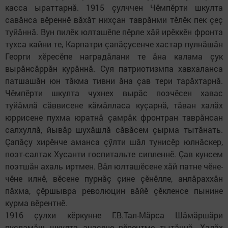
касса ыраттарнӑ. 1915 çулччен Чӗмпӗрти шкулта
савӑнса вӗреннӗ вӑхӑт нихçан таврӑнми тӗлӗк пек çеç
туйӑннӑ. Вун пилӗк юлташӗпе пӗрле хӑй ирӗккӗн фронта
тухса кайни те, Карпатри çапӑçусенче хастар пулнӑшӑн
Георги хӗресӗпе наградӑлани те ӑна калама çук
вырӑнсӑррӑн курӑннӑ. Суя патриотизмпа хавхаланса
патшашӑн юн тӑкма тивни ӑна çав тери тарӑхтарнӑ.
Чӗмпӗрти шкулта чухнех вырӑс поэчӗсен хавас
туйӑмлӑ сӑввисене кӑмӑлласа куçарнӑ, тӑван халӑх
юррисене пухма юратнӑ çамрăк фронтран таврӑнсан
салхуллӑ, йывӑр шухӑшлӑ сӑвӑсем çырма тытӑнать.
Çапӑçу хирӗнче аманса çӳлти шӑл тунисӗр юлнӑскер,
поэт-салтак Хусанти госпитальте сипленнӗ. Çав кунсем
поэтшӑн ахаль иртмен. Вӑл юлташӗсене хӑй патне чӗне-
чӗне илнӗ, вӗсене пурнӑç çине çӗнӗлле, анлӑраххӑн
пӑхма, çӗршывра революцин вӑйӗ çӗкленсе пынине
курма вӗрентнӗ.
1916 çулхи кӗркунне Г.В.Тал-Мӑрса Шӑмӑршӑри
пуçламӑш шкулта ачасене вӗрентме тытӑннă. Халӑх