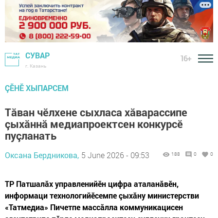
СУВАР
16+
г. Казань
ÇӖНӖ ХЫПАРСЕМ
Тăван чӗлхене сыхласа хăварассипе
çыхăннă медиапроектсен конкурсӗ
пуçланать
Оксана Бердникова,
5 June 2026 - 09:53
188
0
0
ТР Патшалăх управленийӗн цифра аталанăвӗн,
информаци технологийӗсемпе çыхăну министерстви
«Татмедиа» Пичетпе массăлла коммуникацисен