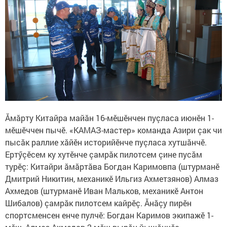
Ăмăрту Китайра майăн 16-мӗшӗнчен пуçласа июнӗн 1-
мӗшӗччен пычӗ. «КАМАЗ-мастер» команда Азири çак чи
пысăк раллие хăйӗн историйӗнче пуçласа хутшăнчӗ.
Ертӳçӗсем ку хутӗнче çамрăк пилотсем çине пусăм
турӗç: Китайри ăмăртăва Богдан Каримовпа (штурманӗ
Дмитрий Никитин, механикӗ Ильгиз Ахметзянов) Алмаз
Ахмедов (штурманӗ Иван Мальков, механикӗ Антон
Шибалов) çамрăк пилотсем кайрӗç. Ăнăçу пирӗн
спортсменсен енче пулчӗ: Богдан Каримов экипажӗ 1-