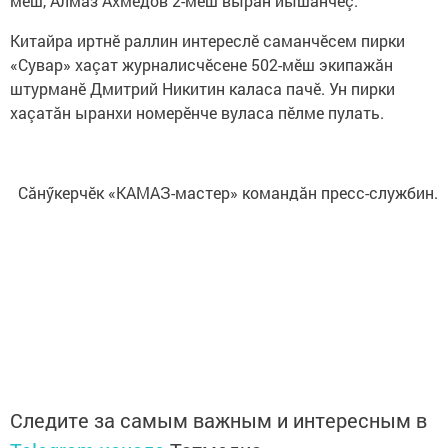
мӗш, Алмаз Ахмедов 2-мӗш вырăн йышăнчӗç.
Китайра иртнӗ раллин интереслӗ саманчӗсем пирки
«Сувар» хаçат журналисчӗсене 502-мӗш экипажăн
штурманӗ Дмитрий Никитин каласа пачӗ. Ун пирки
хаçатăн ыранхи номерӗнче вуласа пӗлме пулать.
Сăнӳкерчӗк «КАМАЗ-мастер» командăн пресс-службин.
Следите за самым важным и интересным в