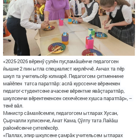
«2025-2026 вӗренӳ çулӗн пус
ламӑшӗнче
педагогсен
йышне
 2 
пин
ытла
специалист
кирлӗччӗ
. 
Анчах
та
пӗр
шкул
та
учительсӗр
юлмарӗ
. 
Педагогсем
çитменнине 
майӗпен  
татса
паратпӑр
: 
аслӑ
курссенче
вӗренекен
педагог-
студентсене ачасене вӗрентме явăçтаратпăр
, 
шкулсенчи
вӗрентекенсен
сехечӗсене хушса паратпăр»
, 
–
тенӗ
вӑл
.
Министр сăмахӗсемпе, педагогсем ытларах Хусан, 
Çырчалли хулисенче, Анат Кама, Çӳлту тата Лайӑш 
районӗсенче çителӗксӗр.
«Паллах, эпир шкулсене ç
амрӑк
учительсем
ытларах