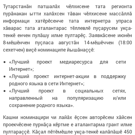
Тутарстанăн патшалăх чӗлхисене тата регионта
пурăнакан ытти халăхсен тăван чӗлхисене массăллă
информаци хатӗрӗсенче тата интернетра упраса
хăварас тата аталантарас тӗллевлӗ пуçарусем укçа-
тенкӗ енчен пулăшу илме пултарӗç. Заявкăсене июнӗн
8-мӗшӗнчен пуçласа августăн 14-мӗшӗччен (18:00
сехетчен) виçӗ номинаципе йышăнаççӗ:
«Лучший проект медиаресурса для сети
Интернет»;
«Лучший проект интернет-акции в поддержку
родного языка в сети Интернет»;
«Лучший проект в социальных сетях,
направленный на популяризацию и/или
сохранение родного языка».
Кашни номинацири чи лайăх ӗçсен авторӗсем хăйсен
проекчӗсене пурнăçа кӗртме е аталантарма грант илме
пултараççӗ. Кăçал пӗтӗмӗшле укçа-тенкӗ калăпăшӗ 450