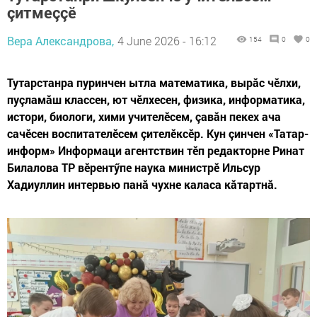
çитмеççӗ
Вера Александрова,
4 June 2026 - 16:12
154
0
0
Тутарстанра пуринчен ытла математика, вырӑс чӗлхи,
пуçламӑш классен, ют чӗлхесен, физика, информатика,
истори, биологи, хими учителӗсем, çавӑн пекех ача
сачӗсен воспитателӗсем çителӗксӗр. Кун çинчен «Татар-
информ» Информаци агентствин тӗп редакторне Ринат
Билалова ТР вӗрентӳпе наука министрӗ Ильсур
Хадиуллин интервью панӑ чухне каласа кӑтартнӑ.