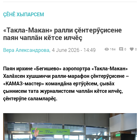
ÇӖНӖ ХЫПАРСЕМ
«Такла-Макан» ралли çӗнтерӳçисене
паян чаплăн кӗтсе илчӗç
Вера Александрова,
4 June 2026 - 14:49
164
0
0
Паян ирхине «Бегишево» аэропортра «Такла-Макан»
Халăхсен хушшинчи ралли-марафон çӗнтерӳçисене –
«КАМАЗ-мастер» командăна ертӳçӗсем, çывăх
çыннисем тата журналистсем чаплăн кӗтсе илчӗç,
çӗнтерӳпе саламларӗç.