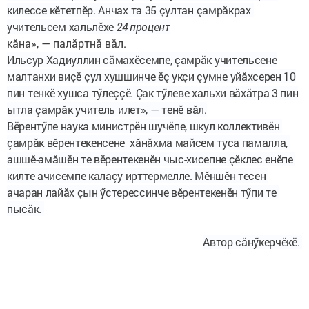
килессе
кӗтетпӗр
. 
Анчах
та
 35 
çултан
çамрăкрах
учительсем
хальлӗхе
24 процент
кӑна», — палӑртнӑ вӑл.
Ильсур Хадиуллин сăмахӗсемпе, ç
амрӑк
учительсене
малтанхи
ви
çӗ
çул
хушшинче ӗç укçи çумне
уйăхсерен
10
пин
тенкӗ
хушса
тӳлеççӗ
.
Çак тӳлеве хальхи вăхăтра
3
пин
ытла çамрӑк
учитель
илет»
,
—
тенӗ
вӑл
.
Вӗрентӳпе наука министрӗн шучӗпе, шкул коллективӗн 
ç
а
мрӑк вӗрентекенсене  хăнӑхма майсем туса памалла, 
ашшӗ-амăшӗн те вӗрентекенӗн чыс-хисепне çӗклес енӗпе 
килте ачисемпе калаçу ирттермелле. Мӗншӗн тесен 
ачаран лайăх çын ӳстерессинче вӗрентекенӗн тӳпи те 
пысăк. 
Автор сăнӳкерчӗкӗ. 