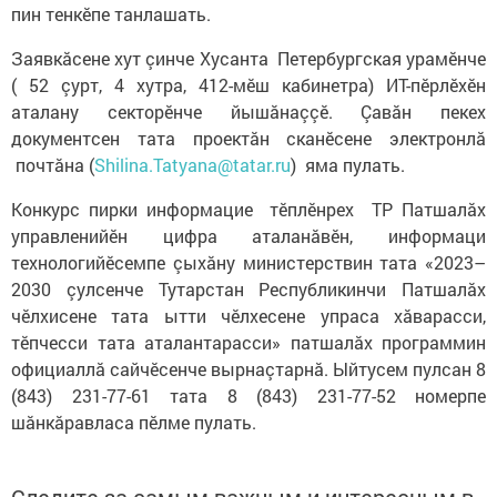
пин тенкӗпе танлашать.
Заявкăсене хут çинче Хусанта Петербургская урамӗнче
( 52 çурт, 4 хутра, 412-мӗш кабинетра) ИТ-пӗрлӗхӗн
аталану секторӗнче йышăнаççӗ. Çавăн пекех
документсен тата проектăн сканӗсене электронлă
почтăна (
Shilina.Tatyana@tatar.ru
) яма пулать.
Конкурс пирки информацие тӗплӗнрех ТР Патшалăх
управленийӗн цифра аталанăвӗн, информаци
технологийӗсемпе çыхăну министерствин тата «2023–
2030 çулсенче Тутарстан Республикинчи Патшалăх
чӗлхисене тата ытти чӗлхесене упраса хăварасси,
тӗпчесси тата аталантарасси» патшалăх программин
официаллă сайчӗсенче вырнаçтарнă. Ыйтусем пулсан 8
(843) 231-77-61 тата 8 (843) 231-77-52 номерпе
шăнкăравласа пӗлме пулать.