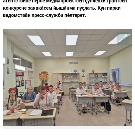
агентствипе пӗрле медиапроектсен çулленхи грантсен
конкурсне заявкăсем йышăнма пуçлать. Кун пирки
ведомствăн пресс-служби пӗлтерет.