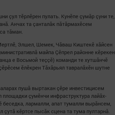
и çул тӗрлӗрен пулать. Кунӗпе çумăр çуни те,
ланă. Анчах та çанталăк пăтăрмахӗсем
са тăман.
Мертлӗ, Элшел, Шемек, Чăваш Киштекӗ хăйсен
дминистративлă майпа Çӗпрел район­не кӗрекен
танца е Восьмой теççӗ) команди те хутшăнчӗ
 çӗрӗсем ӗлӗкрен Тăхăрьял тавралăхӗн шутне
маларах пушă выртакан çӗре инвестицисем
ол площадки çумӗнчи инфраструктура лайăх­
ӗ беседка, лармалли, апат тумалли вырăнсем,
л çутă кӗртсе пысăк сцена та тума пултарнă.