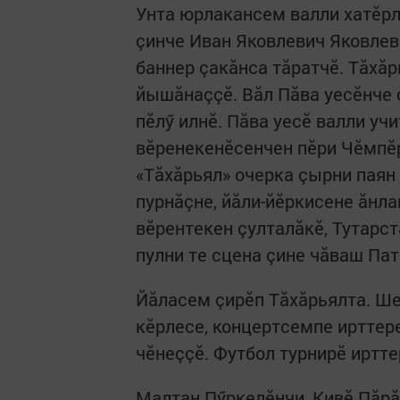
Унта юрлакансем валли хатӗрл
çинче Иван Яковлевич Яковлев
баннер çакăнса тăратчӗ. Тăхă
йышăнаççӗ. Вăл Пăва уесӗнче 
пӗлӳ илнӗ. Пăва уесӗ валли уч
вӗренекенӗсенчен пӗри Чӗмпӗ
«Тăхăрьял» очерка çырни паян
пурнăçне, йăли-йӗркисене ăнл
вӗрентекен çулталăкӗ, Тутарс
пулни те сцена çине чăваш Па
Йăласем çирӗп Тăхăрьялта. Ш
кӗрлесе, концертсемпе ирттер
чӗнеççӗ. Футбол турнирӗ иртт
Малтан Пӳркелӗнчи, Кивӗ Пăрă