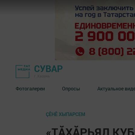
СУВАР
г. Казань
Фотогалереи
Опросы
Актуальное вид
ÇӖНӖ ХЫПАРСЕМ
«ТĂХĂРЬЯЛ КУ