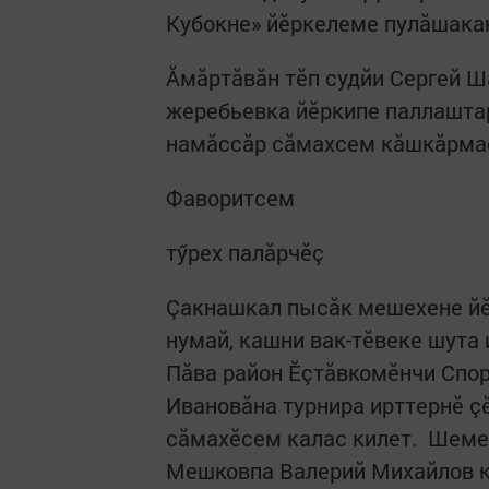
Кубокне» йӗркелеме пулăшакан
Ăмăртăвăн тӗп судйи Сергей Ш
жеребьевка йӗркипе паллаштар
намăссăр сăмахсем кăшкăрмас
Фаворитсем
тӳрех палăрчӗç
Çакнашкал пысăк мешехене йӗ
нумай, кашни вак-тӗвеке шута 
Пăва район Ӗçтăвкомӗнчи Спор
Ивановăна турнира ирттернӗ ç
сăмахӗсем калас килет. Шемек
Мешковпа Валерий Михайлов ку