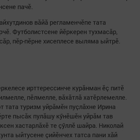
сене пачӗ.
айхутдинов вăйă рег­ламенчӗпе тата
чӗ. Футболистсене йӗркерен тухмасăр,
ăр, пӗр-пӗрне хисеплесе выляма ыйтрӗ.
ркелесе ирттерессинче курăнман ӗç питӗ
илмелле, пӗлмелле, вăхăтлă хатӗрлемелле.
т тата туризм уйрăмӗн пуçлăхне Ирина
ӗрте пысăк пулăшу кӳнӗшӗн уйрăм тав
сен хастарлăхӗ те çӳллӗ шайра. Николай
нта ыйтусене çийӗнчех татса пани хăй