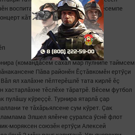
чӗн воспитанникӗсем, хăйсен кăмăлӗсемпе
онцерт кăтартрӗç.
ӗп
рнира (командăсем са­хал мар пулнипе таймсем
­шăнакансене Пăва районӗн Ӗçтăвкомӗн ертӳçи
Вăл ял халăхне пӗлтерӗшлӗ тата кирлӗ ӗç
н хастарлăхне тӗслӗхе тăратрӗ. Вӗсем футбол
ăк пулăшу кӳреççӗ. Турнира ятарлă çар
аллани те тăхăрьялсене сум кӳрет. Çак
аламлама Элшел ялӗнче çуралса ӳснӗ флот
ник-моряксен союзӗн ертӳçи Алексей
са ӳснӗ 2-мӗш ранг капитанӗ, Ульяновскри