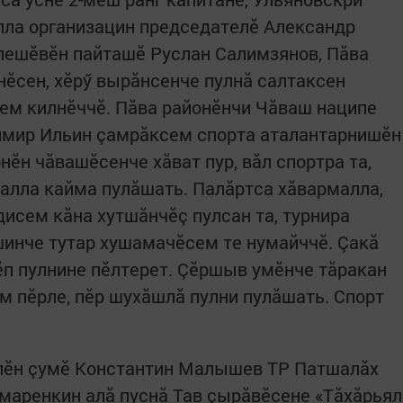
лла организацин председателӗ Александр
лешӗвӗн пайташӗ Руслан Салимзянов, Пăва
нӗсен, хӗрӳ вырăнсенче пулнă салтаксен
ем килнӗччӗ. Пăва районӗнчи Чăваш наципе
димир Ильин çамрăксем спорта аталантарнишӗн
нӗн чăвашӗсенче хăват пур, вăл спортра та,
лалла кайма пулăшать. Палăрт­са хăвармалла,
исем кăна хутшăнчӗç пулсан та, турнира
инче тутар хушамачӗсем те нумайччӗ. Çакă
ӗп пулнине пӗлтерет. Çӗршыв умӗнче тăракан
 пӗрле, пӗр шухăшлă пулни пулăшать. Спорт
лӗн çумӗ Константин Малышев ТР Патшалăх
маренкин алă пуснă Тав çырăвӗсене «Тăхăрьял