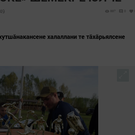
:49
887
0
 хутшăнакансене халаллани те тăхăрьялсене