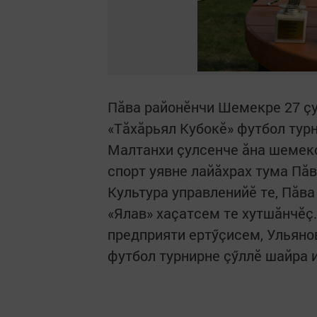
Пăва районӗнчи Шемекре 27 çу
«Тăхăрьял Кубокӗ» футбол тур
Малтанхи çулсенче ăна шемекс
спорт уявне лайăхрах тума Пăв
Культура управленийӗ те, Пăва
«Ялав» хаçатсем те хутшăнчӗ
предприяти ертӳçисем, Ульяно
футбол турнирне çӳллӗ шайра 