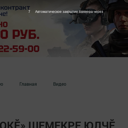
6
Автоматическое закрытие баннера через
ео
Главная
Видео
БОКӖ» ШЕМЕКРЕ ЮЛЧӖ