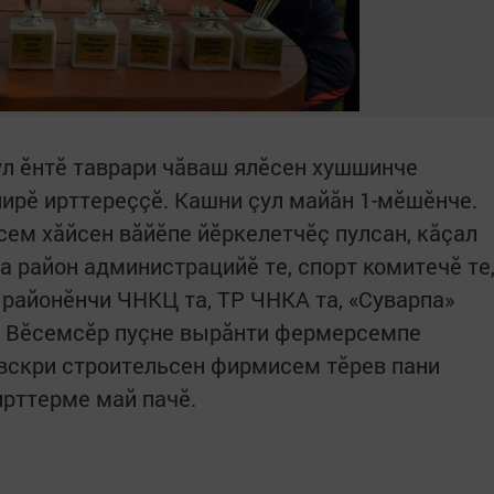
л ӗнтӗ таврари чăваш ялӗсен хушшинче
нирӗ ирттереççӗ. Кашни çул майăн 1-мӗшӗнче.
ем хăйсен вăйӗпе йӗркелетчӗç пулсан, кăçал
а район администрацийӗ те, спорт комитечӗ те
 районӗнчи ЧНКЦ та, ТР ЧНКА та, «Суварпа»
ç. Вӗсемсӗр пуçне вырăнти фермерсемпе
вскри строительсен фирмисем тӗрев пани
ирттерме май пачӗ.