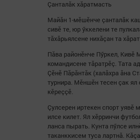
Çанталăк хăратмасть
Майăн 1-мӗшӗнче çанталăк кашн
сивӗ те, юр ӳккелени те пулка
тăхăрьялсене нихăçан та хăрат
Пăва районӗнче Пӳркел, Кивӗ 
командисене тăратрӗç. Тата а
Çӗнӗ Пăрăнтăк (халăхра ăна С
турнира. Мӗншӗн тесен çак ял
кӗреççӗ.
Çулсерен иртекен спорт уявӗ 
илсе килет. Ял хӗрринчи футб
ланса пырать. Кунта пӳлсе илн
таканккисем туса лартнă. Кăçа