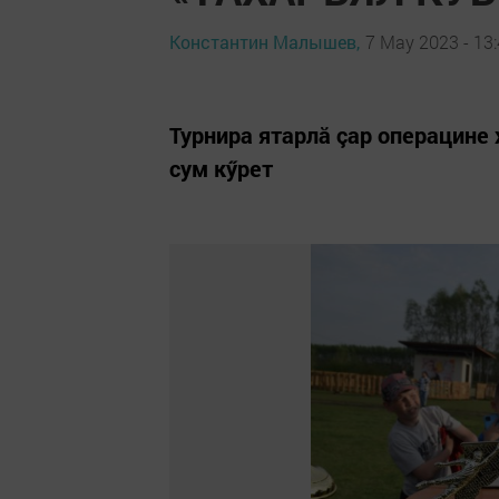
Константин Малышев,
7 May 2023 - 13
Турнира ятарлă çар операцине
сум кӳрет