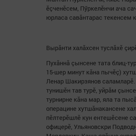
ӗçченӗсем, Пӳркелӗнчи ача са
юрласа савăнтарас текенсем к
Вырăнти халăхсен туслăхӗ çир
Пухăннă çынсене тата блиц-­ту
15-шер минут кăна пычӗç) хут
Ленар Шакирзянов саламларӗ. 
тунишӗн тав турӗ, уйрăм çынсе
турнирне кăна мар, яла та пыс
операцине хутшăнакансене хал
пӗлтерӗшлӗ кун ентешӗсене с
офицерӗ, Ульяновскри Подвод­
Мордовкин, Каша ялӗнче çурал