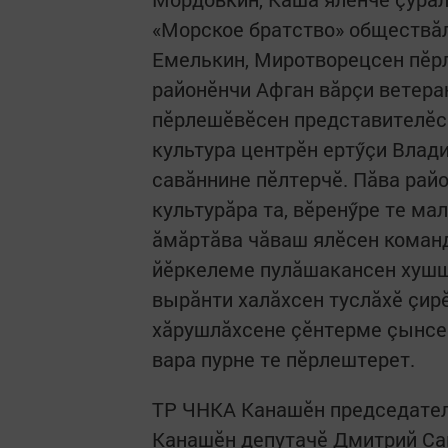
«Морское братство» общест­вă
Емелькин, Миротворецсен пӗр
районӗнчи Афган вăрçи ветера
пӗрлешӗвӗсен представителӗс
культура цент­рӗн ертӳçи Вла
савăннине пӗлтерчӗ. Пăва райо
культурăра та, вӗренӳре те ма
ăмăртăва чăваш ялӗсен команд
йӗркелеме пулăшакансен хушш
вырăнти халăхсен туслăхӗ çир
хăрушлăхсене çӗнтерме çынсем
вара пурне те пӗрлештерет.
ТР ЧНКА Канашӗн председате
Канашӗн депутачӗ Дмитрий Са