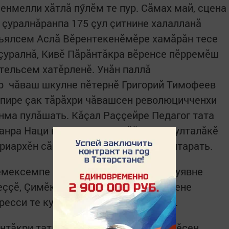
енмелли хăтлă пӳлӗм те пур. Сăмах май, сцена
 çуралнăранпа 175 çул çитнине халалланă
рь­ялсем Аслă Вӗрентекенӗмӗре хамăрăн тесе
çуралнă, Кивӗ Пăрăнтăкра вӗренсе пӗрремӗш
ительсем хатӗрленӗ. Унăн паллă
р чăваш шкулне пӗтернӗ Григорий Тимофеев
 пире çак тăрăхри чăвашсен революцичченхи
анма пулăшать. Кăçал Раççейре Педагог тата
танра Наци культурисемпе йăлисен çулталăкӗ
триархӗн сăнне вырнаçтарнине ăнлантарать.
емексемпе пимӗрселсем Питравкка уявне
еççӗ, Çимӗке те Шупашкар артисчӗсене
ересси те кунта йăлана кӗрсе пырать.
нтăкри тата Шемекри Культура çурчӗсен