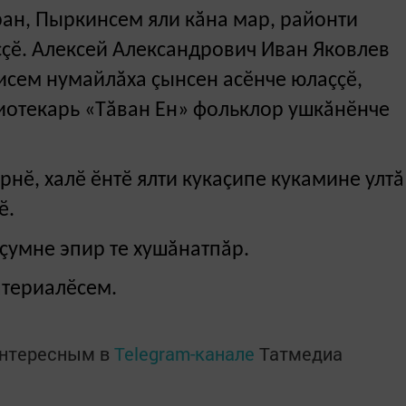
ан, Пыркинсем яли кăна мар, районти
çӗ. Алексей Александрович Иван Яковлев
исем нумайлăха çынсен асӗнче юлаççӗ,
отекарь «Тăван Ен» фольклор ушкăнӗнче
ернӗ, халӗ ӗнтӗ ялти кукаçипе кукамине ултă
ӗ.
çумне эпир те хушăнатпăр.
атериалӗсем.
интересным в
Telegram-канале
Татмедиа