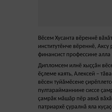
Вӗсем Хусанта вӗреннӗ вăхă
институтӗнче вӗреннӗ, Аксу
финансист профессине алла 
Дипломсем илнӗ хыççăн вӗс
ӗçлеме каять, Алексей – тăва
вӗсен туйăмӗсене çирӗплетс
пултарайманнине сиссе çамр
çамрăк мăшăр пӗр авкă вăхă
патриархӗ çуралнă яла куçаç