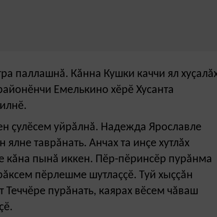
тра паллашнă. Кăнна Кушки каччи ял хуçалă
 районӗнчи Емелькино хӗрӗ Хусанта
илнӗ.
ен çулӗсем уйрăлнă. Надежда Ярославле
н ялне таврăнать. Анчах та инçе хутлăх
е кăна пынă иккен. Пӗр-пӗринсӗр пурăнма
ăксем пӗрлешме шутлаççӗ. Туй хыççăн
т Теччӗре пурăнать, каярах вӗсем чăваш
çӗ.