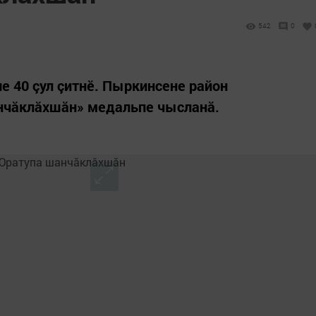
542
0
е 40 çул çитнӗ. Пыркинсене район
нчăклăхшăн» медальпе чысланă.