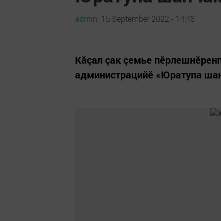
admin,
15 September 2022 - 14:48
Кăçал çак çемье пӗрлешнӗренп
администрацийӗ «Юратупа ша