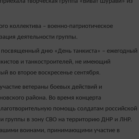
приехала творческая группа
«
Виват Шурави
»
из
ого коллектива
–
военно-патриотическое
зация деятельности группы.
т, посвященный дню «День танкиста»
–
ежегодный
кистов и танкостроителей, не имеющий
й во второе воскресенье сентября.
участие
ветераны боевых действий и
вского района. Во время концерта
 благотворительную помощь солдатам российской
и группы в зону СВО на территорию ДНР и ЛНР.
 нашими воинами, принимающими участие в