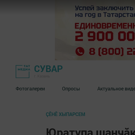
СУВАР
г. Казань
Фотогалереи
Опросы
Актуальное вид
ÇӖНӖ ХЫПАРСЕМ
Юратупа шанчă