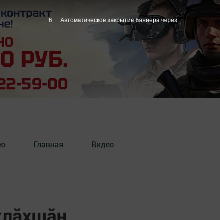
5
Автоматическое закрытие баннера через
ео
Главная
Видео
клăхшăн