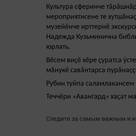
Культура сферинче тăрăшнăр
мероприятисене те хутшăнаç
музейӗнче ирттернӗ экскурс
Надежда Кузьминична библи
юрлать.
Вӗсем виçӗ хӗре çуратса ӳст
мăнукӗ савăнтарса пурăнаçç
Рубин туйпа саламлакансем 
Теччӗри «Авангард» хаçат м
Следите за самым важным и 