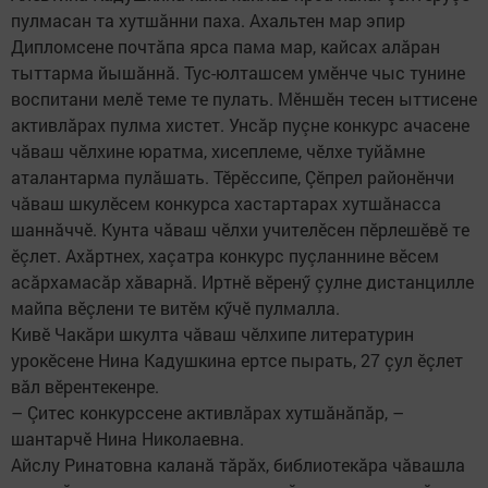
пулмасан та хутшăнни паха. Ахальтен мар эпир
Дипломсене почтăпа ярса пама мар, кайсах алăран
тыттарма йышăннă. Тус-юлташсем умӗнче чыс тунине
воспитани мелӗ теме те пулать. Мӗншӗн тесен ыттисене
активлăрах пулма хистет. Унсăр пуçне конкурс ачасене
чăваш чӗлхине юратма, хисеплеме, чӗлхе туйăмне
аталантарма пулăшать. Тӗрӗссипе, Çӗпрел районӗнчи
чăваш шкулӗсем конкурса хастартарах хутшăнасса
шаннăччӗ. Кунта чăваш чӗлхи учителӗсен пӗрлешӗвӗ те
ӗçлет. Ахăртнех, хаçатра конкурс пуçланнине вӗсем
асăрхамасăр хăварнă. Иртнӗ вӗренӳ çулне дистанцилле
майпа вӗçлени те витӗм кӳчӗ пулмалла. ​
Кивӗ Чакăри шкулта чăваш чӗлхипе литературин
урокӗсене Нина Кадушкина ертсе пырать, 27 çул ӗçлет
вăл вӗрентекенре.
– Çитес конкурссене активлăрах хутшăнăпăр, –
шантарчӗ​ Нина Николаевна. ​
Айслу Ринатовна каланă тăрăх, библиотекăра чăвашла