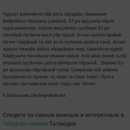
Нурлат районӗнчи пӗр ялта хӗрарăм тăвансене
ӗмӗрлӗхех тăшмана çавăрнă. 37-ри арçынпа пӗрле
пурăнаканскер, хайхин виççӗмӗш сыпăкри 52-ри
пиччӗшӗ патӗнче виçӗ çӗр каçнă. Унтан каллех еркӗнӗ
патне таврăннă та хăй ăçта пулнине каласа панă. Анчах
арçын темшӗн айăпа хӗрарăмра мар, тăванӗнче курнă.
Кӗвӗçнипе пиччӗшне хӗнеме кайнă. Алă айне лекнӗ хытă
япалапа пуçӗнчен çапса вӗлерсех пăрахнă... Вилене 52-
ри арçыннăн пӗртăванӗ тупнă. Çамрăкки хăй айăпне
йышăнмасть пулсан та, явап тытмах тивет. Пулса
иртнин сăлтавӗсене халӗ следстви тӗпчет.
К.Малышев сӑнӳкерчӗкӗсем
Следите за самым важным и интересным в
Telegram-канале
Татмедиа