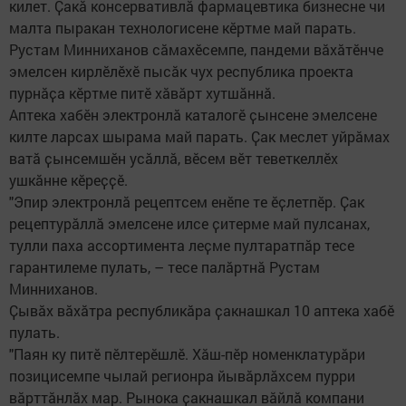
килет. Ҫакӑ консервативлӑ фармацевтика бизнесне чи
малта пыракан технологисене кӗртме май парать.
Рустам Минниханов сӑмахӗсемпе, пандеми вӑхӑтӗнче
эмелсен кирлӗлӗхӗ пысӑк чух республика проекта
пурнӑҫа кӗртме питӗ хӑвӑрт хутшӑннӑ.
Аптека хабӗн электронлӑ каталогӗ ҫынсене эмелсене
килте ларсах шырама май парать. Ҫак меслет уйрӑмах
ватӑ ҫынсемшӗн усӑллӑ, вӗсем вӗт теветкеллӗх
ушкӑнне кӗреҫҫӗ.
"Эпир электронлӑ рецептсем енӗпе те ӗҫлетпӗр. Ҫак
рецептурӑллӑ эмелсене илсе ҫитерме май пулсанах,
тулли паха ассортимента леҫме пултаратпӑр тесе
гарантилеме пулать, – тесе палӑртнӑ Рустам
Минниханов.
Ҫывӑх вӑхӑтра республикӑра ҫакнашкал 10 аптека хабӗ
пулать.
"Паян ку питӗ пӗлтерӗшлӗ. Хӑш-пӗр номенклатурӑри
позицисемпе чылай регионра йывӑрлӑхсем пурри
вӑрттӑнлӑх мар. Рынока ҫакнашкал вӑйлӑ компани