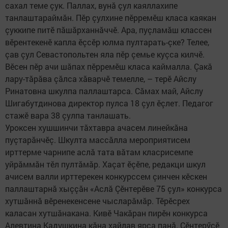
сахал теме çук. Паллах, вунă çул каяллахипе
танлаштараймăн. Пӗр çулхине пӗрремӗш класа каякан
çуккипе питӗ пăшăрханнăччӗ. Ара, пуçламăш классен
вӗрентекенӗ капла ӗçсӗр юлма пултарать-çке? Телее,
çав çул Севастопольтен яла пӗр çемье куçса килчӗ.
Вӗсен пӗр ачи шăпах пӗрремӗш класа каймалла. Çакă
лару-тăрăва çăлса хăварчӗ темелле, – терӗ Айслу
Ринатовна шкулпа паллаштарса. Сăмах май, Айслу
Шигабутдинова директор пулса 18 çул ӗçлет. Педагог
стажӗ вара 38 çулпа танлашать. ​
Уроксен хушшинчи тăхтавра ачасем линейкăна
пуçтарăнчӗç. Шкулта массăлла мероприятисем
ирттерме чарнипе аслă тата вăтам класрисемпе
уйрăммăн тӗл пултăмăр. Хаçат ӗçӗпе, редакци шкул
ачисем валли ирттерекен конкурссем çинчен кӗскен
паллаштарнă хыççăн «Аслă Çӗнтерӗве 75 çул» конкурса
хутшăннă вӗренекенсене чысларăмăр. Тӗрӗсрех
каласан хутшăнакана. Кивӗ Чакăран пирӗн конкурса
Алевтина Кадушкина кăна хайлав ярса панă. Çӗнтерӳçӗ