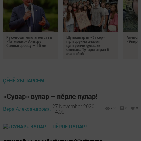
Руководителю агентства
Шупашкарти «Эткер»
Алекса
«Татмедиа» Айдару
пултаруллă ачасен
«Эпир ç
Салимгараеву — 55 лет
центрӗнчи çуллахи
сменăна Тутарстанран 6
ача кайнă
ÇӖНӖ ХЫПАРСЕМ
«Сувар» вулар – пӗрле пулар!
27 November 2020 -
Вера Александрова,
960
0
0
14:09