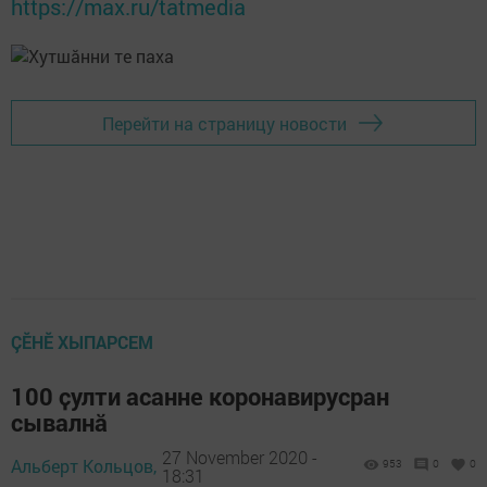
https://max.ru/tatmedia
Перейти на страницу новости
ÇӖНӖ ХЫПАРСЕМ
100 ҫулти асанне коронавирусран
сывалнӑ
27 November 2020 -
Альберт Кольцов,
953
0
0
18:31