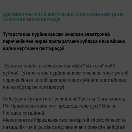
Тутарстанра пурӑнакансем эмелсен электронлӑ
переченӗнчен кирлӗ препаратсене суйласа илсе вӗсене
килне кӳртерме пултараҫҫӗ
Хусанта пысӑк аптека компанийӗн "еАптека" хабӗ
уҫӑлчӗ. Тутарстанра пурӑнакансем эмелсен электронлӑ
переченӗнчен кирлӗ препаратсене суйласа илсе вӗсене
килне кӳртерме пултараҫҫӗ.
Хаба уҫма Тутарстан Президенчӗ Рустам Минниханов,
РФ Правительствин экс-председатель ҫумӗ Ольга
Голодец хутшӑннӑ.
Мероприятие йӗркелекенсем палӑртнӑ тӑрӑх, бизнеспа
патшалӑх тачӑ ҫыхӑнса ӗҫленинчен проектӑн ӑнӑҫӑвӗ