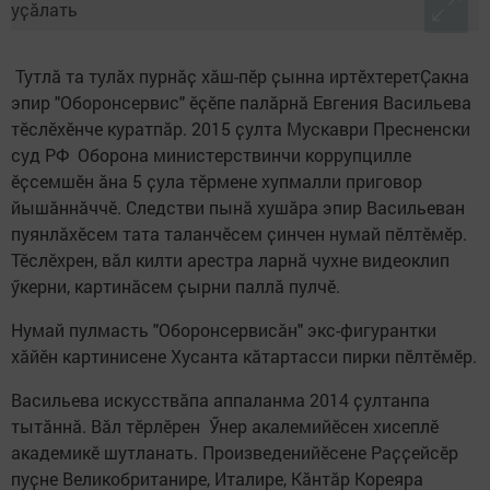
Тутлӑ та тулӑх пурнӑҫ хӑш-пӗр ҫынна иртӗхтеретҪакна
эпир "Оборонсервис" ӗҫӗпе палӑрнӑ Евгения Васильева
тӗслӗхӗнче куратпӑр. 2015 ҫулта Мускаври Пресненски
суд РФ Оборона министерствинчи коррупцилле
ӗҫсемшӗн ӑна 5 ҫула тӗрмене хупмалли приговор
йышӑннӑччӗ. Следстви пынӑ хушӑра эпир Васильеван
пуянлӑхӗсем тата таланчӗсем ҫинчен нумай пӗлтӗмӗр.
Тӗслӗхрен, вӑл килти арестра ларнӑ чухне видеоклип
ӳкерни, картинӑсем ҫырни паллӑ пулчӗ.
Нумай пулмасть "Оборонсервисӑн" экс-фигурантки
хӑйӗн картинисене Хусанта кӑтартасси пирки пӗлтӗмӗр.
Васильева искусствӑпа аппаланма 2014 ҫултанпа
тытӑннӑ. Вӑл тӗрлӗрен Ӳнер акалемийӗсен хисеплӗ
академикӗ шутланать. Произведенийӗсене Раҫҫейсӗр
пуҫне Великобританире, Италире, Кӑнтӑр Кореяра