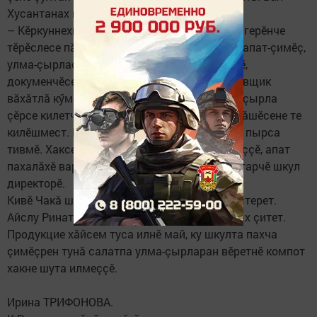
Хусантанах пулать.
– Кӗркуннехи каникулсенче иртекен шкул лагерӗнче
тӗрӗслесе пăхрăмăр ӗнтӗ вӗсене. Питӗ паха апат-çимӗç,
улма-çырласем чылай, пăсăлмасăр килеççӗ,
докуменчӗсем те йӗркеллӗ. Малтанхи поставщик
вăхăтлă кӳместчӗ, час-час пирӗн пата улма-çырла
çӗрсе килетчӗ. Паллах, ку ачасене, ашшӗ-амăшӗсене те
килӗшмест.​ Поставщик улшăнни апат хакне пырса
тивмӗ. Хаксем мӗнле пулнă – çаплипех юлаççӗ, апат
пахалăхӗ вара чылай çӳллӗ шайра, – ăнлантарчӗ шкул
директорӗ.
Кивӗ Чакă шкулӗ хăй те пахча çимӗç акса ӳстерет.
Айслу Ринатовна сăмахӗсемпе, хӗл каçмалăх çитет.
Продукцие хăйсем туса илнӗ май, ку шкулта пахча
çимӗçрен тунă салатпа улма-çырларан вӗретнӗ компот
хакне шута илмеççӗ. ​
Ирина ТРИФОНОВА.