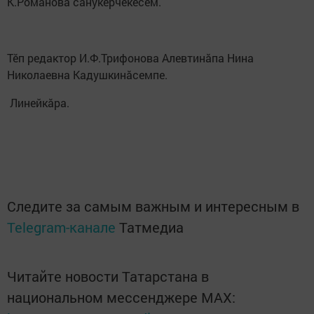
К.Романова сăнӳкерчӗкӗсем.
Тӗп редактор И.Ф.Трифонова Алевтинăпа Нина
Николаевна Кадушкинăсемпе.
​ Линейкăра.
Следите за самым важным и интересным в
Telegram-канале
Татмедиа
Читайте новости Татарстана в
национальном мессенджере MАХ: