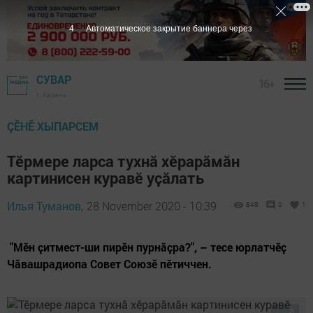
3
Автоматическое закрытие баннера через
СУВАР
16+
г. Казань
ÇӖНӖ ХЫПАРСЕМ
Тӗрмере ларса тухнӑ хӗрарӑмӑн
картинисен куравӗ уҫӑлать
Илья Туманов,
28 November 2020 - 10:39
848
0
1
"Мӗн ҫитмест-ши пирӗн пурнӑҫра?", – тесе юрлатчӗҫ
Чӑвашрадиопа Совет Союзӗ пӗтиччен.