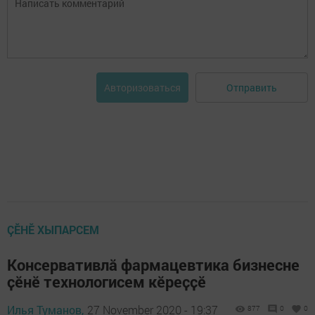
Отправить
Авторизоваться
ÇӖНӖ ХЫПАРСЕМ
Консервативлӑ фармацевтика бизнесне
ҫӗнӗ технологисем кӗреҫҫӗ
Илья Туманов,
27 November 2020 - 19:37
877
0
0