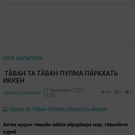
ÇӖНӖ ХЫПАРСЕМ
ТĂВАН ТА ТĂВАН ПУЛМА ПĂРАХАТЬ
ИККЕН
27 November 2020 -
Ирина Кузьмина,
991
0
0
15:30
Анчах арçын темшӗн айăпа хӗрарăмра мар, тăванӗнче
курнă