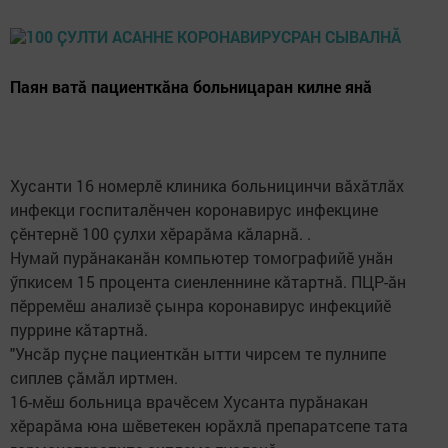
Паян ватӑ пациенткӑна больницаран килне янӑ
Хусанти 16 номерлӗ клиника больницинчи вӑхӑтлӑх
инфекци госпиталӗнчен коронавирус инфекцине
ҫӗнтернӗ 100 ҫулхи хӗрарӑма кӑларнӑ. .
Нумай пурӑнаканӑн компьютер томографийӗ унӑн
ӳпкисем 15 процента сиенленнине кӑтартнӑ. ПЦР-ӑн
пӗрремӗш анализӗ ҫынра коронавирус инфекцийӗ
пуррине кӑтартнӑ.
"Унсӑр пуҫне пациенткӑн ытти чирсем те пулнипе
сиплев ҫӑмӑл иртмен.
16-мӗш больница врачӗсем Хусанта пурӑнакан
хӗрарӑма юна шӗветекен юрӑхлӑ препаратсепе тата