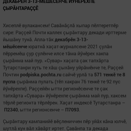
ДЕКАБРӖН 3-13-МӖШӖСЕНЧЕ​ ЙӲНӖРЕХПЕ
ÇЫРĂНТАРАÇÇӖ
Хисеплӗ вулакансем! Савăнăçлă хыпар пӗлтеретпӗр
сире: Раççей Почти каллех çырăнтару декади ирттерме
йышăну тунă. Апла-тăк
декабрӗн 3-13-
мӗшӗсенче
юратнă хаçат-журналсене 2021 çулăн
пӗрремӗш çур çулӗнче илсе тăма йӳнӗрех хакпа
çырăнма май пур. «Сувар» хаçата çак тапхăрта
Тутарстанри хуть те хăш çыхăну уйрăмӗнче те, Раççей
Почтин
podpiska.pochta.ru
сайчӗ урлă та
571 тенкӗ те 8
пуспа
çырăнма пулать (тӗп хакран 76 тенкӗ те 92 пус
йӳнӗрехпе). Раççейӗн ытти регионӗсенче те çак
тапхăрта «Сувара» йӳнӗрехпе çырăнма май пур, хаксем
тӗрлӗ регионта тӗрлӗрен. Хаçат индексӗ Тутарстанра –
П2340
, ытти регионсенче –
П7093
.
Çырăнтару кампанийӗ вӗçлениччен пӗр уйăх кăна юлчӗ,
шутлă кун вăл хăвăрт иртет. Çавăнпа та декада