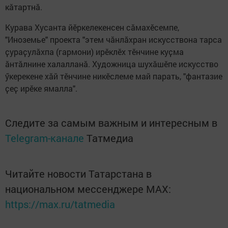
кӑтартнӑ.
Курава Хусанта йӗркелекенсен сӑмахӗсемпе,
"Иноземье" проекта "этем чӑнлӑхран искусствона тарса
ҫураҫулӑхпа (гармони) ирӗклӗх тӗнчине куҫма
ӑнтӑлнине халалланӑ. Художница шухӑшӗпе искусство
ӳкерекене хӑй тӗнчине никӗслеме май парать, "фантазие
ҫеҫ ирӗке ямалла".
Следите за самым важным и интересным в
Telegram-канале
Татмедиа
Читайте новости Татарстана в
национальном мессенджере MАХ:
https://max.ru/tatmedia