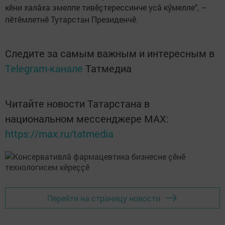
кӗни халӑха эмелпе тивӗҫтерессинче усӑ кӳмелле", –
пӗтӗмлетнӗ Тутарстан Президенчӗ.
Следите за самым важным и интересным в
Telegram-канале
Татмедиа
Читайте новости Татарстана в
национальном мессенджере MАХ:
https://max.ru/tatmedia
Перейти на страницу новости