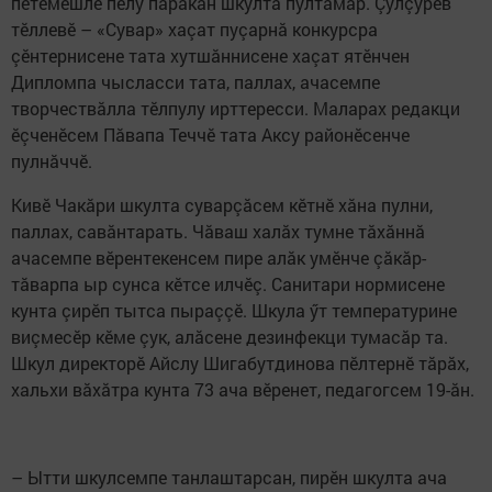
пӗтӗмӗшле пӗлӳ паракан шкулта пултăмăр. Çулçӳрев
тӗллевӗ – «Сувар» хаçат пуçарнă конкурсра
çӗнтернисене тата хутшăннисене хаçат ятӗнчен
Дипломпа чысласси тата, паллах, ачасемпе
творчествăлла тӗлпулу ирттересси. Маларах редакци
ӗçченӗсем Пăвапа Теччӗ тата Аксу районӗсенче
пулнăччӗ.
Кивӗ Чакăри шкулта суварçăсем кӗтнӗ хăна пулни,
паллах, савăнтарать. Чăваш халăх тумне тăхăннă
ачасемпе вӗрентекенсем пире алăк умӗнче çăкăр-
тăварпа ыр сунса кӗтсе илчӗç. Санитари нормисене
кунта çирӗп тытса пыраççӗ. Шкула ӳт температурине
виçмесӗр кӗме çук, алăсене дезинфекци тумасăр та.
Шкул директорӗ Айслу Шигабутдинова пӗлтернӗ тăрăх,
хальхи вăхăтра кунта 73 ача вӗренет, педагогсем 19-ăн.
– Ытти шкулсемпе танлаштарсан, пирӗн шкулта ача