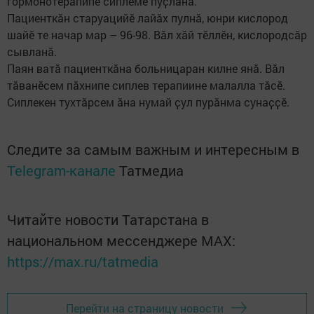
гормонотерапипе сиплеме пуҫланӑ.
Пациенткӑн старуацийӗ лайӑх пулнӑ, юнри кислород
шайӗ те начар мар – 96-98. Вӑл хӑй тӗллӗн, кислородсӑр
сывланӑ.
Паян ватӑ пациенткӑна больницаран килне янӑ. Вӑл
тӑванӗсем пӑхнипе сиплев терапиине малалла тӑсӗ.
Сиплекен тухтӑрсем ӑна нумай ҫул пурӑнма сунаҫҫӗ.
Следите за самым важным и интересным в
Telegram-канале
Татмедиа
Читайте новости Татарстана в
национальном мессенджере MАХ:
https://max.ru/tatmedia
Перейти на страницу новости