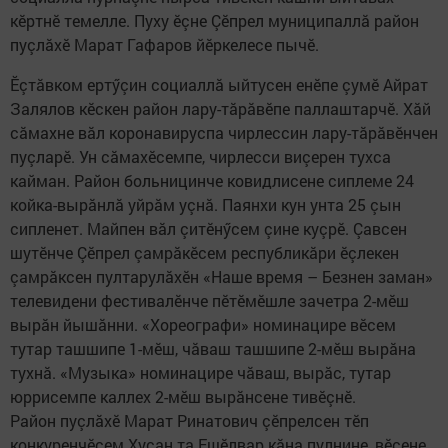
кӗртнӗ темелле. Пуху ӗçне Çӗпрел муниципаллă район
пуçлăхӗ Марат Гафаров йӗркелесе пычӗ.
Ӗçтăвком ертӳçин социаллă ыйтусен енӗпе çумӗ Айрат
Залялов кӗскен район лару-тăрăвӗпе паллаштарчӗ. Хăй
сăмахне вăл коронавируспа чирлессин лару-тăрăвӗнчен
пуçларӗ. Ун сăмахӗсемпе, чирлесси виçерен тухса
кайман. Район больницинче ковидлисене сиплеме 24
койка-вырăнлă уйрăм уçнă. Паянхи кун унта 25 çын
сипленет. Майпен вăл çитӗнӳсем çине куçрӗ. Çавсен
шутӗнче Çӗпрел çамрăкӗсем республикăри ӗçлекен
çамрăксен пултарулăхӗн «Наше время – Безнен заман»
телевидени фестивалӗнче пӗтӗмӗшле зачетра 2-мӗш
вырăн йышăнни. «Хореографи» номинацире вӗсем
тутар ташшипе 1-мӗш, чăваш ташшипе 2-мӗш вырăна
тухнă. «Музыка» номинацире чăваш, вырăс, тутар
юррисемпе каллех 2-мӗш вырăнсене тивӗçнӗ. ​
Район пуçлăхӗ Марат Ринатович çӗпрелсен тӗп
конкуренчӗсем Хусан та Ешӗлвар кăна пулнине, вӗсене