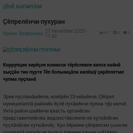
ÇӖНӖ ХЫПАРСЕМ
Ҫӗпрелӗнчи пухуран
27 November 2020 -
Ирина Трифонова,
817
0
0
11:43
Коррупцие хирӗçле комисси тӗрӗслевпе килсе кайнă
хыççăн тин пурте Тӗп больницăпа килӗшӳ çирӗплетме
чупма пуçланă
Эрне пуçламăшӗнче, ноябрӗн 23-мӗшӗнче, Çӗпрел
муниципаллă районӗн ӗçлӗ пухăвӗнче пулма тӳр килчӗ.
Унта район шайӗнчи власть органӗсен
представителӗсем, ведомстăвсемпе ял хутлăхӗсен
пуçлăхӗсем хутшăнчӗç. Кун йӗркине çӗпрелсем çынсен
социаллă пурнăçне пырса тивекен кашни ыйтăвах