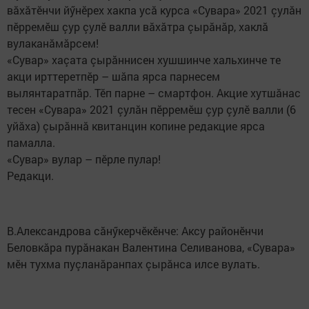
вăхăтӗнчи йӳнӗрех хакпа усă курса «Сувара» 2021 çулăн
пӗрремӗш çур çулӗ валли вăхăтра çырăнăр, хаклă
вулаканăмăрсем!
«Сувар» хаçата çырăннисен хушшинче хальхинче те
акци ирттеретпӗр – шăпа ярса парнесем
вылянтаратпăр. Тӗп парне – смартфон.​ Акцие хутшăнас
тесен «Сувара» 2021 çулăн пӗрремӗш çур çулӗ валли (6
уйăха) çырăннă квитанцин копине редакцие ярса
памалла.
«Сувар» вулар – пӗрле пулар!
Редакци.
В.Александрова сăнӳкерчӗкӗнче: Аксу районӗнчи
Беловкăра пурăнакан Валентина Селиванова, «Сувара»
мӗн тухма пуçланăранпах çырăнса илсе вулать.