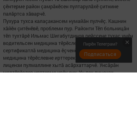
çӗнтерме район çамрăкӗсен пултарулăхӗ çитнине
палăртса хăварчӗ.
Пухура тухса калаçакансем нумайăн пулчӗç. Кашнин
хăйӗн çитӗнӗвӗ, проблеми пур. Районти Тӗп больницăн
тӗп тухтăрӗ Ильмас Шигабутдинов рейссене тухас умӗн
водительсен медицина тӗрӗслевне ятарлă
Пирӗн Телеграм?
сертификатлă медицина ӗçченӗ патӗнче тухмаллине,​
Подписаться
медицина тӗрӗслевне ирттерекен учрежденин ятарлă
лицензи пулмаллине хытă асăрхаттарчӗ. Унсăрăн
медтӗрӗслев ирттерме ирӗк çук. Ун пек лицензи
Çӗпрелӗнче Тӗп больницăпа отрасль технологийӗсен
техникумӗн кăна пур. Ильмас Шигабутдинов
сăмахӗсемпе, коррупцие хирӗçле комисси тӗрӗслевпе
килсе кайнă хыççăн тин пурте Тӗп больницăпа килӗшӳ
çирӗплетме чупма пуçланă. Анчах паянхи кун килӗшӳ
условийӗсене пурте пурнăçласа пымаççӗ. «Ертӳçӗсем
медицина пӗлӗвӗ çук шарлатансене ăçтан кăна тупаççӗ-
тӗр? Пин тенкӗ перекетлесе кайран темиçе пин штраф