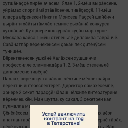
хутшăнаççӗ пирӗн ачасем. Ялан 1, 2-мӗш вырăнсене,
уйрăмах спорт ăмăртăвӗсенче, тивӗçеççӗ. 11-мӗш
класра вӗренекен Никита Моисеев Раççей шайӗнчи
вырăнти хăйтытăмлăх темипе çыхăннă конкурса
хутшăнчӗ. Ку эрнере конкурсăн куçăн мар турне
Мускава кайса 1-мӗш степеньлӗ дипломпа таврăнчӗ.
Савăнатпăр вӗренекенсем çакăн пек çитӗнӳсем
тунишӗн.
Вӗрентекенсен ушкăнӗ Халăхсен хушшинчи
профессилле олимпиадăра 1, 2, 3-мӗш степеньлӗ
дипломсене тивӗçнӗ.
Паллах, пире шкулта чăваш чӗлхине мӗнле шайра
вӗрентни интереслентерет. Директор сăмахӗсемпе,
эрнере 2 сехет параççӗ чăваш чӗлхипе литературине
вӗренмешкӗн. Ман шутпа, ку сахал, 3 сехетрен кая
пулмалла мар пек.
Çӗнӗлӗхсем пирки калас пулсан, вăл ытларах вӗри
апатлантарăва пырса тивет. Директор пӗлтернӗ тăрăх,
çӗнӗ çултан апат-çимӗç поставщикӗ улшăнать. Вăл