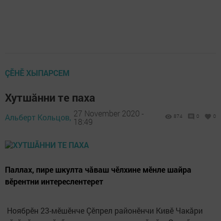
ÇӖНӖ ХЫПАРСЕМ
Хутшӑнни те паха
27 November 2020 -
Альберт Кольцов,
874
0
0
18:49
Паллах, пире шкулта чăваш чӗлхине мӗнле шайра
вӗрентни интереслентерет
Ноябрӗн 23-мӗшӗнче Çӗпрел районӗнчи Кивӗ Чакăри