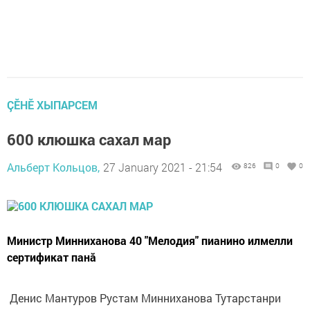
ÇӖНӖ ХЫПАРСЕМ
600 клюшка сахал мар
Альберт Кольцов,
27 January 2021 - 21:54
826
0
0
Министр Минниханова 40 "Мелодия" пианино илмелли
сертификат панӑ
Денис Мантуров Рустам Минниханова Тутарстанри