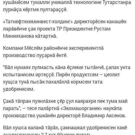
хушӑмӗсем тумалли уникаллӑ технологине Тутарстанра
пурнӑҫа кӗртме пултараҫҫӗ.
«Татнефтехиминвест-холдинг» директорӗсен канашӗн
ларӑвӗнче ҫак проекта ТР Президентне Рустам
Минниханова кӑтартнӑ.
Компани Мӗслӗм районӗнче экспериментлӑ
производство пуҫарнӑ ӗнтӗ.
"Вӑл нумаях пулмасть кӑна ӗҫлеме тытӑнчӗ, ҫапах унта
испытанисем иртеҫҫӗ. Пирӗн продуктсем – цеолит
хущса тунӑ пысӑк пахалӑхлӑ кормсем тата
удобренисем.
Ҫакӑ тӑпран пуянлӑхне ҫӗр ҫул каярахри пек тума май
парать", – тесе палӑртнӑ «Экомашорганик» наукӑпа
производство ушкӑнӗн директорӗ Владимир Аксенов.
Вӑл хушса каланӑ тӑрӑх, ҫакнашкал удобренисен хакӗ
аналоглисенсен 2,7 хут йӳнерех пулать.