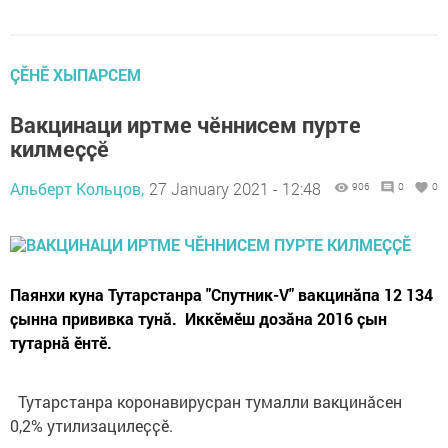
ÇӖНӖ ХЫПАРСЕМ
Вакцинаци иртме чӗннисем пурте
килмеҫҫӗ
Альберт Кольцов,
27 January 2021 - 12:48
906
0
0
Паянхи куна Тутарстанра "Спутник-V" вакцинӑпа 12 134
ҫынна прививка тунӑ. Иккӗмӗш дозӑна 2016 ҫын
тутарнӑ ӗнтӗ.
Тутарстанра коронавирусран тумалли вакцинӑсен
0,2% утилизацилеҫҫӗ.