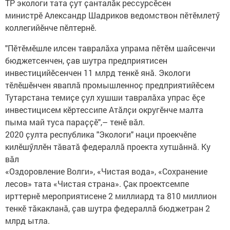
ТР экологи тата ҫут ҫанталӑк рессурсӗсен
министрӗ Александр Шадриков ведомствон пӗтӗмлетӳ
коллегийӗнче пӗлтернӗ.
"Пӗтӗмӗшле илсен тавралӑха упрама пӗтӗм шайсенчи
бюджетсенчен, ҫав шутра предприятисен
инвестицийӗсенчен 11 млрд тенкӗ янӑ. Экологи
тӗлӗшӗнчен яваплӑ промышленноҫ предприятийӗсем
Тутарстана темиҫе ҫул хушши тавралӑха упрас ӗҫе
инвестицисем кӗртессипе Атӑлҫи округӗнче малта
пыма май туса параҫҫӗ",– тенӗ вӑл.
2020 ҫулта республика "Экологи" наци проекчӗпе
килӗшӳллӗн тӑватӑ федераллӑ проекта хутшӑннӑ. Ку
вӑл
«Оздоровление Волги», «Чистая вода», «Сохранение
лесов» тата «Чистая страна». Ҫак проектсемпе
ирттернӗ мероприятисене 2 миллиард та 810 миллион
тенкӗ тӑкакланӑ, ҫав шутра федераллӑ бюджетран 2
млрд ытла.