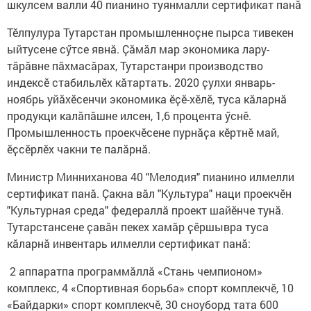
шкулсем валли 40 пианино туянмалли сертификат панӑ
Тӗлпулура Тутарстан промышленноҫне пырса тивекен
ыйтусене сӳтсе явнӑ. Ҫӑмӑл мар экономика лару-
тӑрӑвне пӑхмасӑрах, Тутарстанри производство
индексӗ стабильлӗх кӑтартать. 2020 ҫулхи январь-
ноябрь уйӑхӗсенчи экономика ӗҫӗ-хӗлӗ, туса кӑларнӑ
продукци калӑпӑшне илсен, 1,6 процента ӳснӗ.
Промышленность проекчӗсене пурнӑҫа кӗртнӗ май,
ӗҫсӗрлӗх чакни те палӑрнӑ.
Министр Минниханова 40 "Мелодия" пианино илмелли
сертификат панӑ. Ҫакна вӑл "Культура" наци проекчӗн
"Культурная среда" федераллӑ проект шайӗнче тунӑ.
Тутарстансене ҫавӑн пекех хамӑр ҫӗршывра туса
кӑларнӑ инвентарь илмелли сертификат панӑ:
2 аппаратпа программӑллӑ «Стань чемпионом»
комплекс, 4 «Спортивная борьба» спорт комплекчӗ, 10
«Байдарки» спорт комплекчӗ, 30 сноуборд тата 600