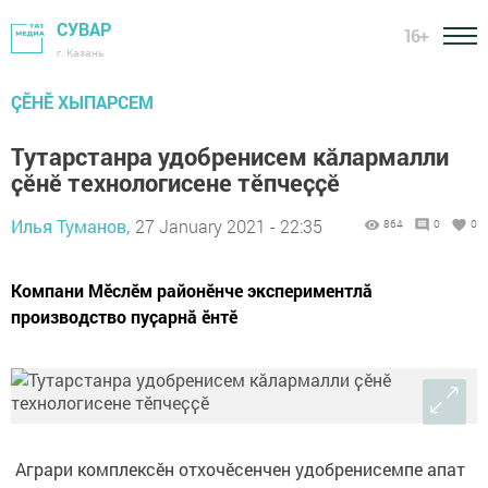
СУВАР
16+
г. Казань
ÇӖНӖ ХЫПАРСЕМ
Тутарстанра удобренисем кӑлармалли
ҫӗнӗ технологисене тӗпчеҫҫӗ
Илья Туманов,
27 January 2021 - 22:35
864
0
0
Компани Мӗслӗм районӗнче экспериментлӑ
производство пуҫарнӑ ӗнтӗ
Аграри комплексӗн отхочӗсенчен удобренисемпе апат