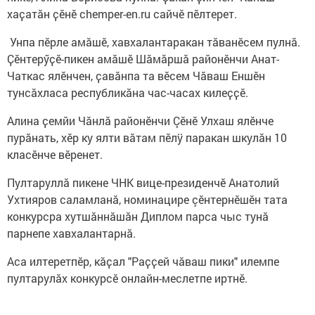
хаҫатӑн ҫӗнӗ chemper-en.ru сайчӗ пӗлтерет.
Унпа пĕрле амăшĕ, хавхалантаракан тăванĕсем пулнӑ.
Ҫӗнтерӳҫӗ-пикен амӑшӗ Шӑмӑршӑ районӗнчи Анат-
Чаткас ялӗнчен, ҫавӑнпа та вӗсем Чӑваш Еншӗн
тунсӑхласа республикӑна час-часах килеҫҫӗ.
Алина ҫемйи Чăнлă районĕнчи Çĕнĕ Улхаш ялĕнче
пурăнать, хӗр ку ялти вăтам пĕлÿ паракан шкулăн 10
класĕнче вĕренет.
Пултаруллă пикене ЧНК вице-президенчĕ Анатолий
Ухтияров саламланӑ, номинацире çĕнтернĕшĕн тата
конкурсра хутшăннăшăн Диплом парса чыс тунӑ
парнепе хавхалантарнӑ.
Аса илтеретпӗр, кӑҫал "Раҫҫей чӑваш пики" илемпе
пултарулӑх конкурсӗ онлайн-меслетпе иртнӗ.