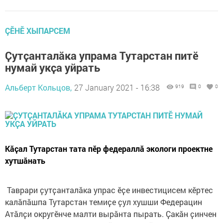
ÇӖНӖ ХЫПАРСЕМ
Ҫутҫанталӑка упрама Тутарстан питӗ
нумай укҫа уйрать
Альберт Кольцов,
27 January 2021 - 16:38
919
0
0
Кӑҫал Тутарстан тата пӗр федераллӑ экологи проектне
хутшӑнать
Таврари ҫутҫанталӑка упрас ӗҫе инвестицисем кӗртес
калӑпӑшпа Тутарстан темиҫе ҫул хушши Федерацин
Атӑлҫи округӗнче малти вырӑнта пырать. Ҫакӑн ҫинчен