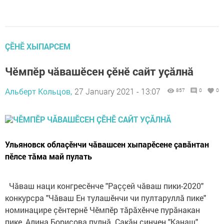
ÇӖНӖ ХЫПАРСЕМ
Чӗмпӗр чӑвашӗсен ҫӗнӗ сайт уҫӑлнӑ
Альберт Кольцов,
27 January 2021 - 13:07
857
0
0
Ульяновск облаҫӗнчи чӑвашсен хыпарӗсене ҫавӑнтан
пӗлсе тӑма май пулать
Чăваш наци конгресĕнче "Раççей чăваш пики-2020"
конкурсра "Чăваш Ен тулашĕнчи чи пултаруллă пике"
номинацире çĕнтернĕ Чĕмпĕр тăрăхĕнче пурăнакан
пике, Алина Борисова пулнӑ. Ҫакӑн ҫинчен "Канаш"